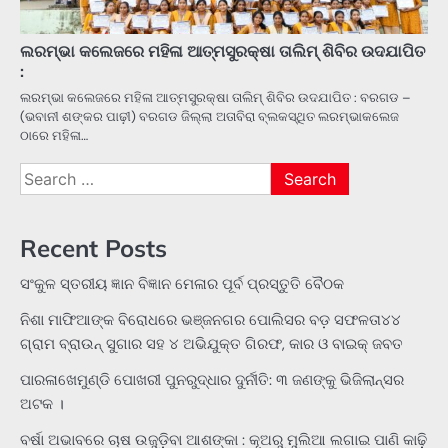
ଲରମ୍ଭା କଲେଜରେ ମହିଳା ଆତ୍ମସୁରକ୍ଷା ତାଲିମ୍ ଶିବିର ଉଦଯାପିତ
:
ଲରମ୍ଭା କଲେଜରେ ମହିଳା ଆତ୍ମସୁରକ୍ଷା ତାଲିମ୍ ଶିବିର ଉଦଯାପିତ : ବରଗଡ –
(ଭବାନୀ ଶଙ୍କର ପାଢ଼ୀ) ବରଗଡ ଜିଲ୍ଲା ଅତାବିରା ବ୍ଲକସ୍ଥିତ ଲରମ୍ଭାକଲେଜ
ଠାରେ ମହିଳା…
Search
for:
Recent Posts
ସଂକୁଳ ସ୍ତରୀୟ ଜ୍ଞାନ ବିଜ୍ଞାନ ମେଳାର ପୂର୍ବ ପ୍ରସ୍ତୁତି ବୈଠକ
ନିଶା ମାଫିଆଙ୍କ ବିରୋଧରେ ଭଞ୍ଜନଗର ପୋଲିସର ବଡ଼ ସଫଳତା୪୪
ଗ୍ରାମ ବ୍ରାଉନ୍ ସୁଗାର ସହ ୪ ଅଭିଯୁକ୍ତ ଗିରଫ, କାର ଓ ବାଇକ୍ ଜବତ
ପାରଳାଖେମୁଣ୍ଡି ପୋଖରୀ ପୁନରୁଦ୍ଧାର ଦୁର୍ନୀତି: ୩ ଜଣଙ୍କୁ ଭିଜିଲାନ୍ସର
ଅଟକ ।
ବର୍ଷା ଅଭାବରେ ଚାଷ ଉଜୁଡ଼ିବା ଆଶଙ୍କା : କୂଅରୁ ମୁଲିଆ ଲଗାଇ ପାଣି କାଢ଼ି