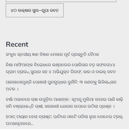
୪୦ ଲକ୍ଷର ସୁନା–ରୁପା ଜବତ
Recent
ସଂକୁଳ ସ୍ତରୀୟ ଜ୍ଞାନ ବିଜ୍ଞାନ ମେଳାର ପୂର୍ବ ପ୍ରସ୍ତୁତି ବୈଠକ
ନିଶା ମାଫିଆଙ୍କ ବିରୋଧରେ ଭଞ୍ଜନଗର ପୋଲିସର ବଡ଼ ସଫଳତା୪୪
ଗ୍ରାମ ବ୍ରାଉନ୍ ସୁଗାର ସହ ୪ ଅଭିଯୁକ୍ତ ଗିରଫ, କାର ଓ ବାଇକ୍ ଜବତ
ପାରଳାଖେମୁଣ୍ଡି ପୋଖରୀ ପୁନରୁଦ୍ଧାର ଦୁର୍ନୀତି: ୩ ଜଣଙ୍କୁ ଭିଜିଲାନ୍ସର
ଅଟକ ।
ବର୍ଷା ଅଭାବରେ ଚାଷ ଉଜୁଡ଼ିବା ଆଶଙ୍କା : କୂଅରୁ ମୁଲିଆ ଲଗାଇ ପାଣି କାଢ଼ି
ଜମି ବଞ୍ଚାଉଛନ୍ତି ଚାଷୀ, ସରକାରୀ ଯୋଜନା ଉପରେ ଉଠିଲା ପ୍ରଶ୍ନ ।
ହଠାତ୍‌ ଟାୟାର ହେଲା ବ୍ଲାଷ୍ଟ, ଘାଟିରେ ଓଲଟି ପଡିଲା ଲୁହା ବୋଝେଇ ଟ୍ରକ୍‌,
ଘଟଣାସ୍ଥଳରେ…