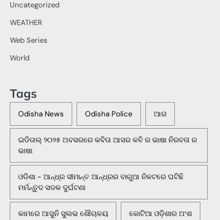
Uncategorized
WEATHER
Web Series
World
Tags
Odisha News
Odisha Police
ଆର
ଇଡିତାଲ୍ ୨୦୨୫ ଅବସରରେ କବିତା ଆସର କବି ର ଭାଷା ନିରବତା ର
ଭାଷା
ଓଡିଶା - ଆନ୍ଧ୍ର ସୀମାନ୍ତ ଆନ୍ଧ୍ରର ବାରୁଆ ନିକଟରେ ଘଟିଛି
ମର୍ମନ୍ତୁଦ ସଡକ ଦୁର୍ଘଟଣା
କାମରେ ଆସୁନି ସୁଲଭ ଶୌଚାଳୟ
କୋଟିଆ ଓଡ଼ିଶାର ଅଂଶ