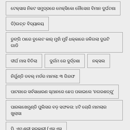
ଟେକ୍ସାସ ନିକଟ ସମୁଦ୍ରରେ ମେକ୍ସିକୋ ନୌସେନା ବିମାନ ଦୁର୍ଘଟଣା
ଡି)ଉଚ୍ଚ ବିଦ୍ୟାଳୟ
ଡୁଙ୍ଗି ଠାରେ ବୁଲେଟ କାର୍ ମୁହାଁ ମୁହିଁ ଧକ୍କାରେ ଜଳିଗଲା ଦୁଇଟି
ଗାଡି
ଦୀର୍ଘ ମାସ ବିତିଲା
ଦୁର୍ଗମ ରେ ଦୁର୍ଦ୍ଦଶା
ନକ୍ସଲ
ନିର୍ଗୁଣ୍ଡି ଡବଲ୍ ମର୍ଡର ମାମଲା: ୩ ଗିରଫ
ପାଟନାରେ ସର୍ବସାଧାରଣ ସ୍ଥାନରେ ଛେପ ପକାଇଲେ ‘ନଗରଶତ୍ରୁ’
ପାରଳାଖେମୁଣ୍ଡି ପୁଲିସର ବଡ଼ ସଫଳତା: ୪ଟି ଚୋରି ମାମଲାର
ଖୁଲାସା
ପି. ଏମ୍.ଶ୍ରୀ ସରକାରୀ (ଏସ.ଏସ