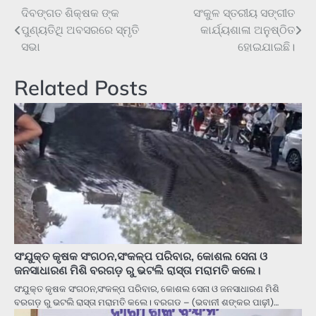
ଦିବଙ୍ଗତ ଶିକ୍ଷକ ଙ୍କ
ସଂକୁଳ ସ୍ତରୀୟ ସଙ୍ଗୀତ
Post
ପୁଣ୍ୟତିଥି ଅବସରରେ ସ୍ମୃତି
କାର୍ଯ୍ୟଶାଳା ଅନୁଷ୍ଠିତ
navigation
ସଭା
ହୋଇଯାଇଛି।
Related Posts
ସଂଯୁକ୍ତ କୃଷକ ସଂଗଠନ,ସଂକଳ୍ପ ପରିବାର, କୋଶଲ ସେନା ଓ
ଜନସାଧାରଣ ମିଶି ବରଗଡ଼ ରୁ ଭଟଲି ରାସ୍ତା ମରାମତି କଲେ।
ସଂଯୁକ୍ତ କୃଷକ ସଂଗଠନ,ସଂକଳ୍ପ ପରିବାର, କୋଶଲ ସେନା ଓ ଜନସାଧାରଣ ମିଶି
ବରଗଡ଼ ରୁ ଭଟଲି ରାସ୍ତା ମରାମତି କଲେ। ବରଗଡ – (ଭବାନୀ ଶଙ୍କର ପାଢ଼ୀ)…