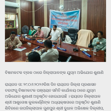
ବିଷମକଟକ ବ୍ଲକ ଠାରେ ଜିଲ୍ଲାପାଳଙ୍କ ଯୁଗ୍ମ ଅଭିଯୋଗ ଶୁଣାଣି
ରାୟଗଡ ତା: ୨୯.୦୬.୨୦୨୬ରିଖ ଦିନ ରାୟଗଡ ଜିଲ୍ଲା ପ୍ରଶାସନ
ତରଫରୁ ବିଷମକଟକ ପଞ୍ଚାୟତ ସମିତି କାର୍ଯାଳୟ ଠାରେ ଯୁଗ୍ମ
ଅଭିଯୋଗ ଶୁଣାଣୀ ଅନୁଷ୍ଠିତ ହୋଇଯାଇଛି । ରାୟଗଡ ଜିଲ୍ଲାପାଳ
ଶ୍ରୀ ଆଶୁତୋଷ କୁଲକର୍ଣ୍ଣିଙ୍କ ଅଧ୍ୟକ୍ଷତାରେ ଅନୁଷ୍ଠିତ ଶୁଣାଣି
ଶିବିରରେ ଉପଜିଲ୍ଲାପାଳ ଗୁଣପୁର ଶ୍ରୀ ଦୁଧାଳ ଅଭିଷେକ ଦିଲ୍ଲୀପ,