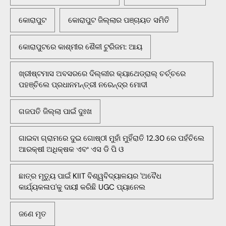
କୋରାପୁଟ
କୋରାପୁଟ ଜିଲ୍ଲାର ପଞ୍ଚାୟତ ସମିତି
କୋରାପୁଟରେ କାଶ୍ମୀର ଶୈଳୀ ଟୁରିଜମ: ଆୟ
ଖ୍ରୀଷ୍ଟମାସ ଅବସରରେ ଦିଲ୍ଲୀର କ୍ୟାଥେଡ୍ରାଲ୍ ଚର୍ଚ୍ଚରେ
ପହଞ୍ଚିଲେ ପ୍ରଧାନମନ୍ତ୍ରୀ ନରେନ୍ଦ୍ର ମୋଦୀ
ଗଜପତି ଜିଲ୍ଲା ପାଇଁ ଦୁଃଖ
ଗାଇବା ଗ୍ରାମରେ ଦୁଇ ଗୋଷ୍ଠୀ ମୁହାଁ ମୁହିଁରାତି 12.30 ରେ ପହଁଚିଲେ
ଆରକ୍ଷୀ ଅଧିକ୍ଷକ ଏବଂ ଏସ ଡି ପି ଓ
ଛାତ୍ର ମୃତ୍ୟୁ ପାଇଁ KIIT ବିଶ୍ୱବିଦ୍ୟାଳୟର 'ଅବୈଧ
କାର୍ଯ୍ୟକଳାପ'କୁ ଦାୟୀ କରିଛି UGC ପ୍ୟାନେଲ
ଜଣେ ମୃତ