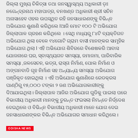
ଜିଲ୍ଲା ମୁଖ୍ୟ ଚିକିତ୍ସା ତଥା ଜନସ୍ୱାସ୍ଥ୍ୟ ଅଧିକାରୀ ଡ଼ଃ
ନଗେନ୍ଦ୍ରନାଥ ମହାପାତ୍ର, ବନଖଣ୍ଡ ଅଧିକାରୀ ଶ୍ରୀ ସଚିନ
ଅନାସାହେବ ଓହଲ ଉପସ୍ଥିତ ରହି ଜନସାଧାରଣଙ୍କୁ ବିଭିନ୍ନ
ଅଭିଯୋଗ ଶୁଣାଣି କରିଥିଲେ lଆଜି ମୋଟ ୧୦୦ ଟି ଅଭିଯୋଗ
ଜିଲ୍ଲାପାଳ ଗ୍ରହଣ କରିଥିଲେ । ସେଥି ମଧ୍ୟରୁ ୮୪ଟି ବ୍ୟକ୍ତିଗତ
ଅଭିଯୋଗ ଥିଲା ବେଳେ ୧୪ଗୋଟି ଗ୍ରାମ ବାସୀ ମାନଙ୍କର ସାମୂହିକ
ଅଭିଯୋଗ ଥିଲା l ଏହି ଅଭିଯୋଗ ଶିବିରରେ ବିଶେଷକରି ଆବାସ
ଯୋଜନାରେ ଘର, ସ୍ବାସ୍ଥ୍ୟଗତ ସମସ୍ୟା, ଜମାଜମା, ପାରିବାରିକ
ସମସ୍ୟା ,ଜଳସେଚନ, ଭତ୍ତା, ରାସ୍ତା ନିର୍ମାଣ, ପୋଲ ନିର୍ମାଣ ଓ
ଅଙ୍ଗନବାଡି ଗୃହ ନିର୍ମାଣ ସହ ଅନ୍ୟାନ୍ୟ ସମସ୍ୟା ଅଭିଯୋଗ
ପଞ୍ଜିକୃତ ହୋଇଥିଲା । ଏହି ଅଭିଯୋଗ ଶୁଣାଣିରେ ରେଡକ୍ରସ
ପାଣ୍ଠିରୁ ୧୫,୦୦୦ ଟଙ୍କା ୨ ଜଣ ଅଭିଯୋଗକାରୀଙ୍କୁ
ଦିଆଯାଇଥିଲା। ଜିଲ୍ଲାପାଳ ଆଜିର ଅଭିଯୋଗ ଗୁଡିକୁ ପାଇଲା ପରେ
ବିଭାଗୀୟ ଅଧିକାରୀ ମାନଙ୍କୁ ତୁରନ୍ତ ଫଇସଲା ନିମନ୍ତେ ନିର୍ଦ୍ଦେଶ
ଦେଇଥିଲେ ଓ ବିଭିନ୍ନ ବିଭାଗୀୟ ଅଧିକାରୀ ମାନେ ଯୋଗ ଦେଇ
ଜନସାଧାରଣଙ୍କର ବିଭିନ୍ନ ଅଭିଯୋଗର ସମାଧାନ କରିଥିଲେ।
ODISHA NEWS