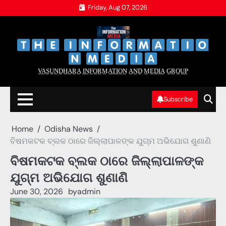
Skip
Friday, Aug 07, 2026
to
content
‌
‌
V̲A̲S̲U̲N̲D̲H̲A̲R̲A̲ I̲N̲F̲O̲R̲M̲A̲T̲I̲O̲N̲ A̲N̲D̲ M̲E̲D̲I̲A̲ G̲R̲O̲U̲P̲
Subscribe
Home
Odisha News
ବିଷମକଟକ ବ୍ଲକ ଠାରେ ଜିଲ୍ଲାପାଳଙ୍କ ଯୁଗ୍ମ ଅଭିଯୋଗ ଶୁଣାଣି
ବିଷମକଟକ ବ୍ଲକ ଠାରେ ଜିଲ୍ଲାପାଳଙ୍କ
ଯୁଗ୍ମ ଅଭିଯୋଗ ଶୁଣାଣି
June 30, 2026
by
admin