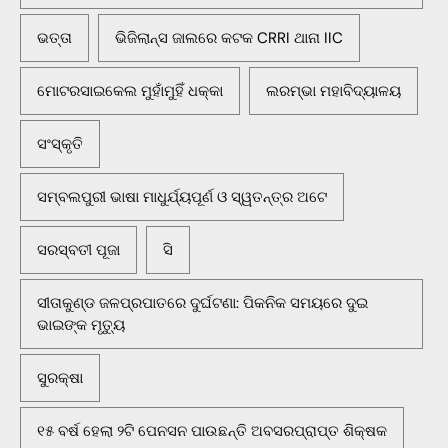
ଭତ୍ତା
ଭିଜିଲାନ୍ସ ଜାଲରେ କଟକ CRRI ଥାନା IIC
ମୋଟରସାଇକେଲ ମୁହାଁମୁହିଁ ଧକ୍କା
ଲରମ୍ଭା ମହାବିଦ୍ୟାଳୟ
ସଂସ୍କୃତି
ସମ୍ବଲପୁରୀ ଭାଷା ମାଧୁର୍ଯ୍ୟପୂର୍ଣ ଓ ସ୍ୱତନ୍ତ୍ର ଅଟେ
ସରସ୍ବତୀ ପୂଜା
ସି
ସୀତାକୁଣ୍ଡ ଜଳପ୍ରପାତରେ ଦୁର୍ଘଟଣା: ପିକନିକ ସମୟରେ ଦୁଇ
ଭାଇଙ୍କ ମୃତ୍ୟୁ
ସୁରକ୍ଷା
୧୫ ବର୍ଷ ହେଲା ୨ଟି ପେନସନ ପାଉଛନ୍ତି ଅବସରପ୍ରାପ୍ତ ଶିକ୍ଷକ