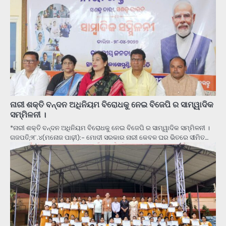
ନାରୀ ଶକ୍ତି ବନ୍ଦନ ଅଧିନିୟମ ବିରୋଧକୁ ନେଇ ବିଜେପି ର ସାମ୍ୱାଦିକ
ସମ୍ମିଳନୀ ।
*ନାରୀ ଶକ୍ତି ବନ୍ଦନ ଅଧିନିୟମ ବିରୋଧକୁ ନେଇ ବିଜେପି ର ସାମ୍ୱାଦିକ ସମ୍ମିଳନୀ ।
ଗଜପତି,୨୮.୪(ମନୋଜ ପାଢ଼ୀ):- ମୋଦୀ ସରକାର ନାରୀ କେବଳ ଘର ଭିତରେ ସୀମିତ…