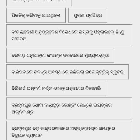
ପିକନିକ୍‌ କରିବାକୁ ଯାଇଥିଲେ
ପୁରାଣ ପ୍ରସିଦ୍ଧ
ବଂଗଲାଦେଶୀ ଅନୁପ୍ରବେଶ ବିରୋଧରେ ରାସ୍ତାକୁ ଓହ୍ଲାଇଲେ ହିନ୍ଦୁ
ସଂଗଠନ
ବରଗଡ଼ ଧନୁଯାତ୍ରା: କଂସଙ୍କ ଦରବାରରେ ମୁଖ୍ୟମନ୍ତ୍ରୀ
ବାରିପଦାରେ ଚଳନ୍ତା ଅବସ୍ଥାରେ ଜଳିଗଲା ଇଲେକ୍ଟ୍ରିକ୍ ସ୍କୁଟର୍
ବିଲିଭର୍ସ ଇଷ୍ଟର୍ଣ ଚର୍ଚ୍ଚ ତେଙ୍ଗେଡ଼ାପଥର ଟିକାବାଲି
ବ୍ରହ୍ମପୁର ଧୋବା ବନ୍ଧହୁଡ଼ା ଭେଣ୍ଡିଂ ଜୋନ୍‌ରେ ଭୟଙ୍କର
ଅଗ୍ନିକାଣ୍ଡ
ବ୍ରହ୍ମପୁର ବଡ଼ ଡାକ୍ତରଖାନାରେ ଅସ୍ତ୍ରୋପଚାର ସମୟରେ
ବିଦ୍ୟୁତ ବ୍ୟାଘାତ