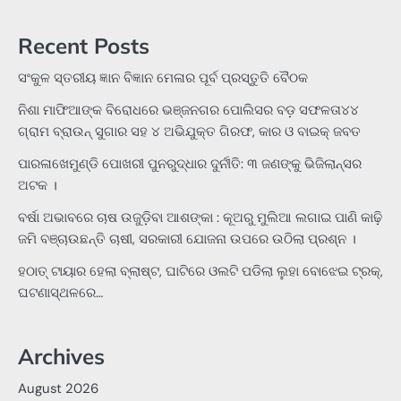
for:
Recent Posts
ସଂକୁଳ ସ୍ତରୀୟ ଜ୍ଞାନ ବିଜ୍ଞାନ ମେଳାର ପୂର୍ବ ପ୍ରସ୍ତୁତି ବୈଠକ
ନିଶା ମାଫିଆଙ୍କ ବିରୋଧରେ ଭଞ୍ଜନଗର ପୋଲିସର ବଡ଼ ସଫଳତା୪୪
ଗ୍ରାମ ବ୍ରାଉନ୍ ସୁଗାର ସହ ୪ ଅଭିଯୁକ୍ତ ଗିରଫ, କାର ଓ ବାଇକ୍ ଜବତ
ପାରଳାଖେମୁଣ୍ଡି ପୋଖରୀ ପୁନରୁଦ୍ଧାର ଦୁର୍ନୀତି: ୩ ଜଣଙ୍କୁ ଭିଜିଲାନ୍ସର
ଅଟକ ।
ବର୍ଷା ଅଭାବରେ ଚାଷ ଉଜୁଡ଼ିବା ଆଶଙ୍କା : କୂଅରୁ ମୁଲିଆ ଲଗାଇ ପାଣି କାଢ଼ି
ଜମି ବଞ୍ଚାଉଛନ୍ତି ଚାଷୀ, ସରକାରୀ ଯୋଜନା ଉପରେ ଉଠିଲା ପ୍ରଶ୍ନ ।
ହଠାତ୍‌ ଟାୟାର ହେଲା ବ୍ଲାଷ୍ଟ, ଘାଟିରେ ଓଲଟି ପଡିଲା ଲୁହା ବୋଝେଇ ଟ୍ରକ୍‌,
ଘଟଣାସ୍ଥଳରେ…
Archives
August 2026