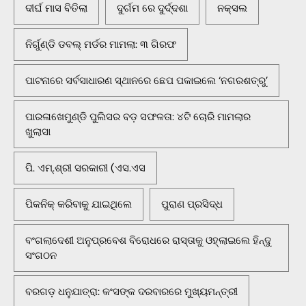
ଦୀର୍ଘ ମାସ ବିତିଲା
ଦୁର୍ଗମ ରେ ଦୁର୍ଦ୍ଦଶା
ନକ୍ସଲ
ନିର୍ଗୁଣ୍ଡି ଡବଲ୍ ମର୍ଡର ମାମଲା: ୩ ଗିରଫ
ପାଟନାରେ ସର୍ବସାଧାରଣ ସ୍ଥାନରେ ଛେପ ପକାଇଲେ ‘ନଗରଶତ୍ରୁ’
ପାରଳାଖେମୁଣ୍ଡି ପୁଲିସର ବଡ଼ ସଫଳତା: ୪ଟି ଚୋରି ମାମଲାର
ଖୁଲାସା
ପି. ଏମ୍.ଶ୍ରୀ ସରକାରୀ (ଏସ.ଏସ
ପିକନିକ୍‌ କରିବାକୁ ଯାଇଥିଲେ
ପୁରାଣ ପ୍ରସିଦ୍ଧ
ବଂଗଲାଦେଶୀ ଅନୁପ୍ରବେଶ ବିରୋଧରେ ରାସ୍ତାକୁ ଓହ୍ଲାଇଲେ ହିନ୍ଦୁ
ସଂଗଠନ
ବରଗଡ଼ ଧନୁଯାତ୍ରା: କଂସଙ୍କ ଦରବାରରେ ମୁଖ୍ୟମନ୍ତ୍ରୀ