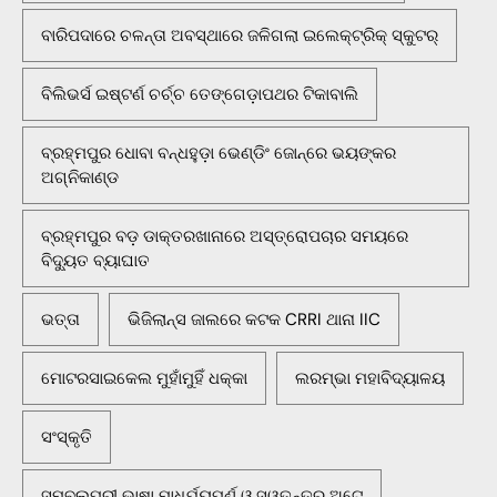
ବାରିପଦାରେ ଚଳନ୍ତା ଅବସ୍ଥାରେ ଜଳିଗଲା ଇଲେକ୍ଟ୍ରିକ୍ ସ୍କୁଟର୍
ବିଲିଭର୍ସ ଇଷ୍ଟର୍ଣ ଚର୍ଚ୍ଚ ତେଙ୍ଗେଡ଼ାପଥର ଟିକାବାଲି
ବ୍ରହ୍ମପୁର ଧୋବା ବନ୍ଧହୁଡ଼ା ଭେଣ୍ଡିଂ ଜୋନ୍‌ରେ ଭୟଙ୍କର
ଅଗ୍ନିକାଣ୍ଡ
ବ୍ରହ୍ମପୁର ବଡ଼ ଡାକ୍ତରଖାନାରେ ଅସ୍ତ୍ରୋପଚାର ସମୟରେ
ବିଦ୍ୟୁତ ବ୍ୟାଘାତ
ଭତ୍ତା
ଭିଜିଲାନ୍ସ ଜାଲରେ କଟକ CRRI ଥାନା IIC
ମୋଟରସାଇକେଲ ମୁହାଁମୁହିଁ ଧକ୍କା
ଲରମ୍ଭା ମହାବିଦ୍ୟାଳୟ
ସଂସ୍କୃତି
ସମ୍ବଲପୁରୀ ଭାଷା ମାଧୁର୍ଯ୍ୟପୂର୍ଣ ଓ ସ୍ୱତନ୍ତ୍ର ଅଟେ