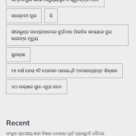
ସରସ୍ବତୀ ପୂଜା
ସି
ସୀତାକୁଣ୍ଡ ଜଳପ୍ରପାତରେ ଦୁର୍ଘଟଣା: ପିକନିକ ସମୟରେ ଦୁଇ
ଭାଇଙ୍କ ମୃତ୍ୟୁ
ସୁରକ୍ଷା
୧୫ ବର୍ଷ ହେଲା ୨ଟି ପେନସନ ପାଉଛନ୍ତି ଅବସରପ୍ରାପ୍ତ ଶିକ୍ଷକ
୪୦ ଲକ୍ଷର ସୁନା–ରୁପା ଜବତ
Recent
ସଂକୁଳ ସ୍ତରୀୟ ଜ୍ଞାନ ବିଜ୍ଞାନ ମେଳାର ପୂର୍ବ ପ୍ରସ୍ତୁତି ବୈଠକ