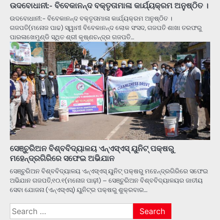
ଉଦବୋଧାନୀ:- ବିବେକାନନ୍ଦ ବକ୍ତୃତାମାଳା କାର୍ଯ୍ୟକ୍ରମ ଅନୁଷ୍ଠିତ ।
ଉଦବୋଧାନୀ:- ବିବେକାନନ୍ଦ ବକ୍ତୃତାମାଳା କାର୍ଯ୍ୟକ୍ରମ ଅନୁଷ୍ଠିତ ।
ଗଜପତି(ମନୋଜ ପାଢ) ସ୍ୱାମୀ ବିବେକାନନ୍ଦ ଲୋକ ସଂସଦ, ଗଜପତି ଶାଖା ତରଫରୁ
ପାରଳାଖେମୁଣ୍ଡି ସ୍ଥିତ ଶ୍ରୀ କୃଷ୍ଣଚନ୍ଦ୍ର ଗଜପତି…
ସେଞ୍ଚୁରିଅନ ବିଶ୍ବବିଦ୍ୟାଳୟ ଏନ୍‌ଏସ୍ଏସ୍ ୟୁନିଟ୍ ପକ୍ଷରୁ
ମହେନ୍ଦ୍ରଗିରିରେ ସଫେଇ ଅଭିଯାନ
ସେଞ୍ଚୁରିଅନ ବିଶ୍ବବିଦ୍ୟାଳୟ ଏନ୍‌ଏସ୍ଏସ୍ ୟୁନିଟ୍ ପକ୍ଷରୁ ମହେନ୍ଦ୍ରଗିରିରେ ସଫେଇ
ଅଭିଯାନ ଗଜପତି,୧୦.୧(ମନୋଜ ପାଢ଼ୀ) – ସେଞ୍ଚୁରିଅନ ବିଶ୍ବବିଦ୍ୟାଳୟର ଜାତୀୟ
ସେବା ଯୋଜନା (ଏନ୍‌ଏସ୍ଏସ୍) ୟୁନିଟ୍‌ର ପକ୍ଷରୁ ଶୁକ୍ରବାର…
Search