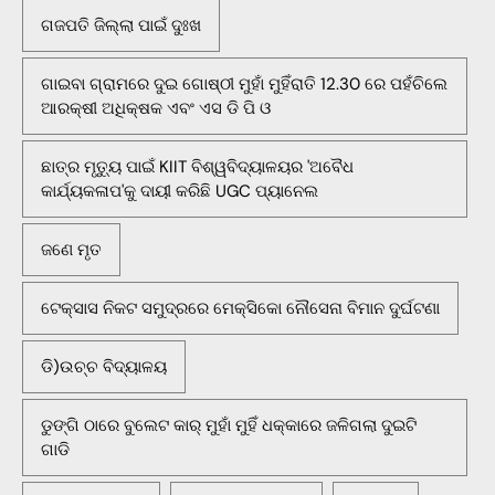
ଗଜପତି ଜିଲ୍ଲା ପାଇଁ ଦୁଃଖ
ଗାଇବା ଗ୍ରାମରେ ଦୁଇ ଗୋଷ୍ଠୀ ମୁହାଁ ମୁହିଁରାତି 12.30 ରେ ପହଁଚିଲେ
ଆରକ୍ଷୀ ଅଧିକ୍ଷକ ଏବଂ ଏସ ଡି ପି ଓ
ଛାତ୍ର ମୃତ୍ୟୁ ପାଇଁ KIIT ବିଶ୍ୱବିଦ୍ୟାଳୟର 'ଅବୈଧ
କାର୍ଯ୍ୟକଳାପ'କୁ ଦାୟୀ କରିଛି UGC ପ୍ୟାନେଲ
ଜଣେ ମୃତ
ଟେକ୍ସାସ ନିକଟ ସମୁଦ୍ରରେ ମେକ୍ସିକୋ ନୌସେନା ବିମାନ ଦୁର୍ଘଟଣା
ଡି)ଉଚ୍ଚ ବିଦ୍ୟାଳୟ
ଡୁଙ୍ଗି ଠାରେ ବୁଲେଟ କାର୍ ମୁହାଁ ମୁହିଁ ଧକ୍କାରେ ଜଳିଗଲା ଦୁଇଟି
ଗାଡି