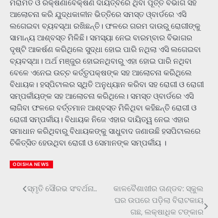
ମରାମତି ଓ ରକ୍ଷଣାବେକ୍ଷଣ ଦାୟିତ୍ବରେ ଥିବା ପୂର୍ତ୍ତ ବିଭାଗ ସହ
ଆଲୋଚନା କରି ଯୁଦ୍ଧକାଳୀନ ଭିତ୍ତିରେ ସମସ୍ତ ଓ୍ବାର୍ଡରେ ଏସି
ଲଗେଇବା ବ୍ୟବସ୍ଥା ରଖିଛନ୍ତି। ଫଳରେ ଗରମ ଦାଉରୁ ରୋଗୀଙ୍କୁ
ସାମାନ୍ୟ ଆଶ୍ବସ୍ତ ମିଳିଛି। ସମସ୍ୟା ନେଇ ବାରମ୍ବାର ବିଭାଗର
ଦୃଷ୍ଟି ଆକର୍ଷଣ କରିଥିଲେ ସୁଦ୍ଧା ହୋଇ ପାରି ନଥିଲା ଏସି ଲଗେଇବା
ବ୍ୟବସ୍ଥା। ଅର୍ଥ ମଞ୍ଜୁର ହୋଇନଥିବାରୁ ଏହା ହୋଇ ପାରି ନଥିବା
ବେଳେ ଏନେଇ ଉଚ୍ଚ କର୍ତ୍ତୃପକ୍ଷଙ୍କ ସହ ଆଲୋଚନା କରିଥିଲେ
ବିଧାୟକ। ହସ୍ପିଟାଲର ସ୍ଥିତି ଅନୁଧ୍ୟାନ କରିବା ସହ ରୋଗୀ ଓ ରୋଗୀ
ସମ୍ପର୍କୀୟଙ୍କ ସହ ଆଲୋଚନା କରିଥିଲେ। ସମସ୍ତ ଓ୍ବାର୍ଡରେ ଏସି
ଲାଗିବା ଫଳରେ ବର୍ତ୍ତମାନ ଆଶ୍ବସ୍ତ ମିଳିଥିବା କହିଛନ୍ତି ରୋଗୀ ଓ
ରୋଗୀ ସମ୍ପର୍କୀୟ। ବିଧାୟକ ‌ନିଜେ ଏହାର ଦାୟିତ୍ୱ ନେଇ ଏହାର
ସମାଧାନ କରିଥିବାରୁ ବିଧାୟକଙ୍କୁ ସାଧୁବାଦ ଜଣାଉଛି ହସପିଟାଲରେ
ଚିକିତ୍ସିତ ହେଉଥିବା ରୋଗୀ ଓ ସେମାନଙ୍କ ସମ୍ପର୍କୀୟ ।
ODISHA NEWS
ସ୍ମୃତି ସୌରଭ ସଂବର୍ଥନା..
କାଳବୈଶାଖୀର ତାଣ୍ଡବ: ସ୍କୁଲ
Post
ଘର ଉପରେ ପଡ଼ିଲା ବିରାଟକାୟ
navigation
ଗଛ, ଲକ୍ଷାଧିକ ଟଙ୍କାର