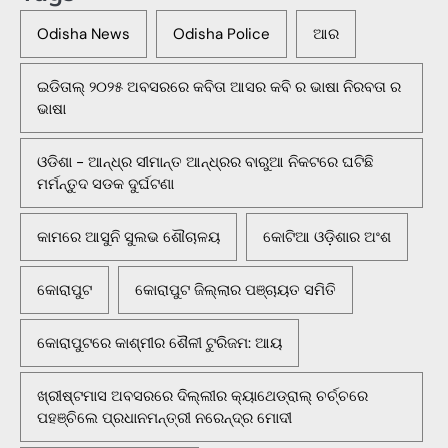
Odisha News
Odisha Police
ଆର
ଇଡିତାଲ୍ ୨୦୨୫ ଅବସରରେ କବିତା ଆସର କବି ର ଭାଷା ନିରବତା ର
ଭାଷା
ଓଡିଶା - ଆନ୍ଧ୍ର ସୀମାନ୍ତ ଆନ୍ଧ୍ରର ବାରୁଆ ନିକଟରେ ଘଟିଛି
ମର୍ମନ୍ତୁଦ ସଡକ ଦୁର୍ଘଟଣା
କାମରେ ଆସୁନି ସୁଲଭ ଶୌଚାଳୟ
କୋଟିଆ ଓଡ଼ିଶାର ଅଂଶ
କୋରାପୁଟ
କୋରାପୁଟ ଜିଲ୍ଲାର ପଞ୍ଚାୟତ ସମିତି
କୋରାପୁଟରେ କାଶ୍ମୀର ଶୈଳୀ ଟୁରିଜମ: ଆୟ
ଖ୍ରୀଷ୍ଟମାସ ଅବସରରେ ଦିଲ୍ଲୀର କ୍ୟାଥେଡ୍ରାଲ୍ ଚର୍ଚ୍ଚରେ
ପହଞ୍ଚିଲେ ପ୍ରଧାନମନ୍ତ୍ରୀ ନରେନ୍ଦ୍ର ମୋଦୀ