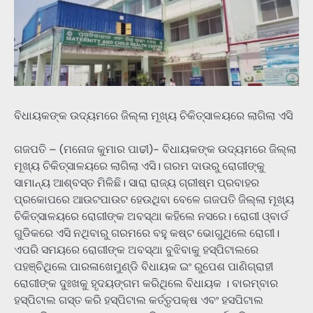
ବିଧାୟକଙ୍କ ଉଦ୍ୟମରେ ଜିଲ୍ଲା ମୂଖ୍ୟ ଚିକିତ୍ସାଳୟରେ ଲାଗିଲା ଏସି
ଗଜପତି – (ମନୋଜ କୁମାର ପାଢୀ)- ବିଧାୟକଙ୍କ ଉଦ୍ୟମରେ ଜିଲ୍ଲା
ମୂଖ୍ୟ ଚିକିତ୍ସାଳୟରେ ଲାଗିଲା ଏସି। ଗରମ ଦାଉରୁ ରୋଗୀଙ୍କୁ
ସାମାନ୍ୟ ଆଶ୍ବସ୍ତ ମିଳିଛି। ସାରା ରାଜ୍ୟ ଗ୍ରୀଷ୍ମ ପ୍ରବାହର
ପ୍ରକୋପରେ ଆଉଟପାଉଟ ହେଉଥିବା ବେଳେ ଗଜପତି ଜିଲ୍ଲା ମୂଖ୍ୟ
ଚିକିତ୍ସାଳୟରେ ରୋଗୀଙ୍କ ଅବସ୍ଥା କହିଲେ ନସରେ। ରୋଗୀ ଓ୍ବାର୍ଡ
ଗୁଡିକରେ ଏସି ନଥିବାରୁ ଗରମରେ ବହୁ କଷ୍ଟ ଭୋଗୁଥିଲେ ରୋଗୀ।
ଏପରି ସମୟରେ ରୋଗୀଙ୍କ ଅବସ୍ଥା ବୁଝିବାକୁ ହସ୍ପିଟାଲରେ
ପହଞ୍ଚିଥିଲେ ପାରଳାଖେମୁଣ୍ଡି ବିଧାୟକ ଇଂ ରୁପେଶ ପାଣିଗ୍ରାହୀ ‌
ରୋଗୀଙ୍କ ଦୁଃଖକୁ ହୃଦୟଙ୍ଗମ କରିଥିଲେ ବିଧାୟକ । ବାରମ୍ବାର
ହସ୍ପିଟାଲ ଗସ୍ତ କରି ହସ୍ପିଟାଲ କର୍ତ୍ତୃପକ୍ଷ ଏବଂ ହସପିଟାଲ