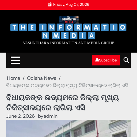
Skip
Friday, Aug 07, 2026
to
content
‌
‌
V̲A̲S̲U̲N̲D̲H̲A̲R̲A̲ I̲N̲F̲O̲R̲M̲A̲T̲I̲O̲N̲ A̲N̲D̲ M̲E̲D̲I̲A̲ G̲R̲O̲U̲P̲
Subscribe
Home
Odisha News
ବିଧାୟକଙ୍କ ଉଦ୍ୟମରେ ଜିଲ୍ଲା ମୂଖ୍ୟ ଚିକିତ୍ସାଳୟରେ ଲାଗିଲା ଏସି
ବିଧାୟକଙ୍କ ଉଦ୍ୟମରେ ଜିଲ୍ଲା ମୂଖ୍ୟ
ଚିକିତ୍ସାଳୟରେ ଲାଗିଲା ଏସି
June 2, 2026
by
admin