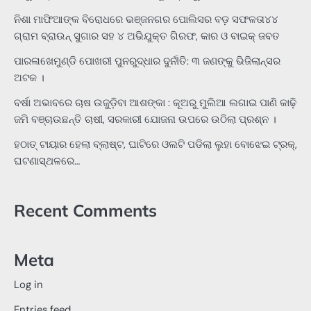
ନିଶା ମାଫିଆଙ୍କ ବିରୋଧରେ ଭଞ୍ଜନଗର ପୋଲିସର ବଡ଼ ସଫଳତା୪୪
ଗ୍ରାମ ବ୍ରାଉନ୍ ସୁଗାର ସହ ୪ ଅଭିଯୁକ୍ତ ଗିରଫ, କାର ଓ ବାଇକ୍ ଜବତ
ପାରଳାଖେମୁଣ୍ଡି ପୋଖରୀ ପୁନରୁଦ୍ଧାର ଦୁର୍ନୀତି: ୩ ଜଣଙ୍କୁ ଭିଜିଲାନ୍ସର
ଅଟକ ।
ବର୍ଷା ଅଭାବରେ ଚାଷ ଉଜୁଡ଼ିବା ଆଶଙ୍କା : କୂଅରୁ ମୁଲିଆ ଲଗାଇ ପାଣି କାଢ଼ି
ଜମି ବଞ୍ଚାଉଛନ୍ତି ଚାଷୀ, ସରକାରୀ ଯୋଜନା ଉପରେ ଉଠିଲା ପ୍ରଶ୍ନ ।
ହଠାତ୍‌ ଟାୟାର ହେଲା ବ୍ଲାଷ୍ଟ, ଘାଟିରେ ଓଲଟି ପଡିଲା ଲୁହା ବୋଝେଇ ଟ୍ରକ୍‌,
ଘଟଣାସ୍ଥଳରେ…
Recent Comments
Meta
Log in
Entries feed