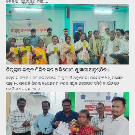
ଚିକିତ୍ସା। ସ୍ୱାସ୍ଥ୍ୟାବସ୍ଥା…
ଜିଲ୍ଲାପାଳଙ୍କ ମିଳିତ ଜନ ଅଭିଯୋଗ ଶୁଣାଣୀ ଅନୁଷ୍ଠିତ।
ଜିଲ୍ଲାପାଳଙ୍କ ମିଳିତ ଜନ ଅଭିଯୋଗ ଶୁଣାଣୀ ଅନୁଷ୍ଠିତ। ଗଜପତି,୧୬.୨( ମନୋଜ
ପାଢ଼ୀ)-: ଗଜପତି ଜିଲ୍ଲା କାଶୀନଗର ବ୍ଲକ ସ୍ଥିତ ପଞ୍ଚାୟତ ସମିତି କାର୍ଯ୍ୟଳୟ
ସମ୍ମିଳନୀ କକ୍ଷ ଠାରେ…