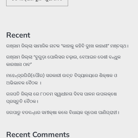
Recent
ଗଞ୍ଜାମ ଜିଲ୍ଲା ସାମାଜିକ ନାଟକ “କାହାକୁ କହିବି ଦୁଃଖ କାହାଣୀ” ମଞ୍ଚସ୍ଥ।
ଗଞ୍ଜାମ ଜିଲ୍ଲା “ବୁଗୁଡ଼ା ପୋଲିସର ଚଢ଼ାଉ, ବେଆଇନ ଦେଶୀ ବନ୍ଧୁକ
କାରଖାନା ଠାବ”
ମହେନ୍ଦ୍ରଗିରି(ପୌର) ସରକାରୀ ଉଚ୍ଚ ବିଦ୍ୟାଳୟରେ ଶିକ୍ଷକ ଓ
ଅଭିଭାବକ ବୈଠକ ।
ଗଜପତି ଜିଲ୍ଲା ରେ ୮୦ତମ ସ୍ୱାଧୀନତା ଦିବସ ପାଳନ ଉପଲକ୍ଷେ
ପ୍ରସ୍ତୁତି ବୈଠକ।
ଜଗପାଡୁ ବଡବନ୍ଧର ସମୀକ୍ଷା କଲେ ବିଧାୟକ ରୂପେଶ ପାଣିଗ୍ରାହୀ।
Recent Comments