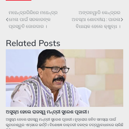
ମହେନ୍ଦ୍ରଗିରିରେ ମହେନ୍ଦ୍ର
ଅଙ୍ଗନୱାଡି କେନ୍ଦ୍ରର
Post
ମେଳା ପାଇଁ ସରକାରଙ୍କ
ଅବସ୍ଥା ଶୋଚନୀୟ : ପାରଳା
navigation
ପ୍ରସ୍ତୁତି ଜୋରଦାର ।
ବିଧାୟକ ହେଲେ କ୍ଷୁବ୍ଧ ।
Related Posts
ଅସୁସ୍ଥ ହେଲେ ରାଜସ୍ୱ ମନ୍ତ୍ରୀ ସୁରେଶ ପୂଜାରୀ।
ଅସୁସ୍ଥ ହେଲେ ରାଜସ୍ୱ ମନ୍ତ୍ରୀ ସୁରେଶ ପୂଜାରୀ। ହୃଦ୍‌ରୋଗ ଜନିତ ସମସ୍ୟା ପାଇଁ
ଭୁବନେଶ୍ୱର ଏମ୍ସରେ ଭର୍ତ୍ତି। ବିଶେଷଜ୍ଞ ଡାକ୍ତରୀ ଦଳଙ୍କ ତତ୍ତ୍ୱାବଧାନରେ ଚାଲିଛି