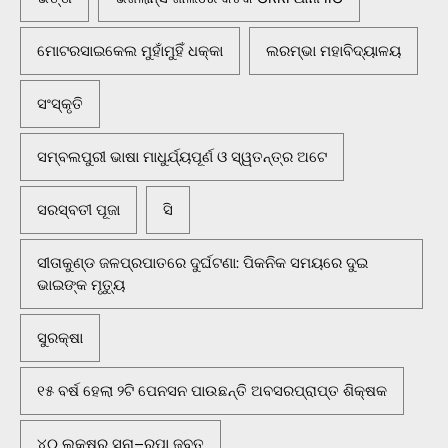
ମୋଟରସାଇକେଲ ମୁହାଁମୁହିଁ ଧକ୍କା
ଲରମ୍ଭା ମହାବିଦ୍ୟାଳୟ
ସଂସ୍କୃତି
ସମ୍ବଲପୁରୀ ଭାଷା ମାଧୁର୍ଯ୍ୟପୂର୍ଣ ଓ ସ୍ୱତନ୍ତ୍ର ଅଟେ
ସରସ୍ବତୀ ପୂଜା
ସି
ସୀତାକୁଣ୍ଡ ଜଳପ୍ରପାତରେ ଦୁର୍ଘଟଣା: ପିକନିକ ସମୟରେ ଦୁଇ
ଭାଇଙ୍କ ମୃତ୍ୟୁ
ସୁରକ୍ଷା
୧୫ ବର୍ଷ ହେଲା ୨ଟି ପେନସନ ପାଉଛନ୍ତି ଅବସରପ୍ରାପ୍ତ ଶିକ୍ଷକ
୪୦ ଲକ୍ଷର ସୁନା–ରୁପା ଜବତ