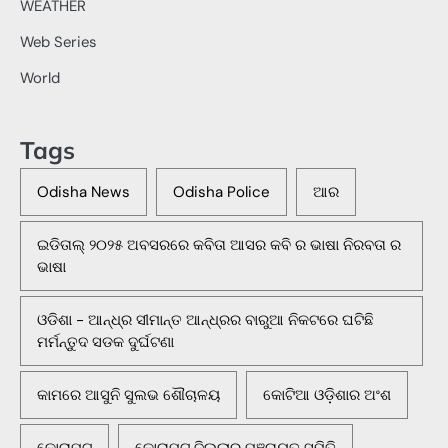
WEATHER
Web Series
World
Tags
Odisha News
Odisha Police
ଆର
ଇଡିତାଲ୍ ୨୦୨୫ ଅବସରରେ କବିତା ଆସର କବି ର ଭାଷା ନିରବତା ର
ଭାଷା
ଓଡିଶା - ଆନ୍ଧ୍ର ସୀମାନ୍ତ ଆନ୍ଧ୍ରର ବାରୁଆ ନିକଟରେ ଘଟିଛି
ମର୍ମନ୍ତୁଦ ସଡକ ଦୁର୍ଘଟଣା
କାମରେ ଆସୁନି ସୁଲଭ ଶୌଚାଳୟ
କୋଟିଆ ଓଡ଼ିଶାର ଅଂଶ
କୋରାପୁଟ
କୋରାପୁଟ ଜିଲ୍ଲାର ପଞ୍ଚାୟତ ସମିତି