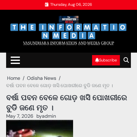
Skip
Thursday, Aug 06, 2026
to
content
‌
‌
V̲A̲S̲U̲N̲D̲H̲A̲R̲A̲ I̲N̲F̲O̲R̲M̲A̲T̲I̲O̲N̲ A̲N̲D̲ M̲E̲D̲I̲A̲ G̲R̲O̲U̲P̲
Subscribe
Home
Odisha News
ବର୍ଷା ପବନ ବେଳେ ଗୋଡ଼ ଖସି ପୋଖରୀରେ ବୁଡି ଜଣେ ମୃତ ।
ବର୍ଷା ପବନ ବେଳେ ଗୋଡ଼ ଖସି ପୋଖରୀରେ
ବୁଡି ଜଣେ ମୃତ ।
May 7, 2026
by
admin