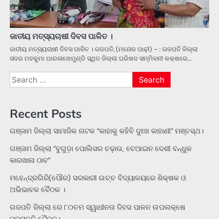
ଜାତୀୟ ମତ୍ସ୍ୟଚାଷୀ ଦିବସ ପାଳିତ ।
ଜାତୀୟ ମତ୍ସ୍ୟଚାଷୀ ଦିବସ ପାଳିତ । ଗଜପତି, (ମନୋଜ ପାଢ଼ୀ) – : ଗଜପତି ଜିଲ୍ଲା
ସଦର ମହକୁମା ପାରଳାଖେମୁଣ୍ଡି ସ୍ଥିତ ଜିଲ୍ଲା ପରିଷଦ ସମ୍ମିଳନୀ କକ୍ଷରେ…
Search
for:
Recent Posts
ଗଞ୍ଜାମ ଜିଲ୍ଲା ସାମାଜିକ ନାଟକ “କାହାକୁ କହିବି ଦୁଃଖ କାହାଣୀ” ମଞ୍ଚସ୍ଥ।
ଗଞ୍ଜାମ ଜିଲ୍ଲା “ବୁଗୁଡ଼ା ପୋଲିସର ଚଢ଼ାଉ, ବେଆଇନ ଦେଶୀ ବନ୍ଧୁକ
କାରଖାନା ଠାବ”
ମହେନ୍ଦ୍ରଗିରି(ପୌର) ସରକାରୀ ଉଚ୍ଚ ବିଦ୍ୟାଳୟରେ ଶିକ୍ଷକ ଓ
ଅଭିଭାବକ ବୈଠକ ।
ଗଜପତି ଜିଲ୍ଲା ରେ ୮୦ତମ ସ୍ୱାଧୀନତା ଦିବସ ପାଳନ ଉପଲକ୍ଷେ