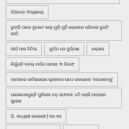
ଡି)ଉଚ୍ଚ ବିଦ୍ୟାଳୟ
ଡୁଙ୍ଗି ଠାରେ ବୁଲେଟ କାର୍ ମୁହାଁ ମୁହିଁ ଧକ୍କାରେ ଜଳିଗଲା ଦୁଇଟି
ଗାଡି
ଦୀର୍ଘ ମାସ ବିତିଲା
ଦୁର୍ଗମ ରେ ଦୁର୍ଦ୍ଦଶା
ନକ୍ସଲ
ନିର୍ଗୁଣ୍ଡି ଡବଲ୍ ମର୍ଡର ମାମଲା: ୩ ଗିରଫ
ପାଟନାରେ ସର୍ବସାଧାରଣ ସ୍ଥାନରେ ଛେପ ପକାଇଲେ ‘ନଗରଶତ୍ରୁ’
ପାରଳାଖେମୁଣ୍ଡି ପୁଲିସର ବଡ଼ ସଫଳତା: ୪ଟି ଚୋରି ମାମଲାର
ଖୁଲାସା
ପି. ଏମ୍.ଶ୍ରୀ ସରକାରୀ (ଏସ.ଏସ