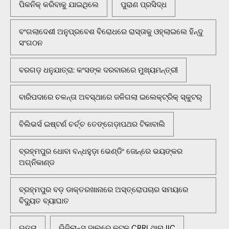
ପିକନିକ୍‌ କରିବାକୁ ଯାଇଥିଲେ
ପୁରାଣ ପ୍ରସିଦ୍ଧ
ବଂଗଲାଦେଶୀ ଅନୁପ୍ରବେଶ ବିରୋଧରେ ରାସ୍ତାକୁ ଓହ୍ଲାଇଲେ ହିନ୍ଦୁ
ସଂଗଠନ
ବରଗଡ଼ ଧନୁଯାତ୍ରା: କଂସଙ୍କ ଦରବାରରେ ମୁଖ୍ୟମନ୍ତ୍ରୀ
ବାରିପଦାରେ ଚଳନ୍ତା ଅବସ୍ଥାରେ ଜଳିଗଲା ଇଲେକ୍ଟ୍ରିକ୍ ସ୍କୁଟର୍
ବିଲିଭର୍ସ ଇଷ୍ଟର୍ଣ ଚର୍ଚ୍ଚ ତେଙ୍ଗେଡ଼ାପଥର ଟିକାବାଲି
ବ୍ରହ୍ମପୁର ଧୋବା ବନ୍ଧହୁଡ଼ା ଭେଣ୍ଡିଂ ଜୋନ୍‌ରେ ଭୟଙ୍କର
ଅଗ୍ନିକାଣ୍ଡ
ବ୍ରହ୍ମପୁର ବଡ଼ ଡାକ୍ତରଖାନାରେ ଅସ୍ତ୍ରୋପଚାର ସମୟରେ
ବିଦ୍ୟୁତ ବ୍ୟାଘାତ
ଭତ୍ତା
ଭିଜିଲାନ୍ସ ଜାଲରେ କଟକ CRRI ଥାନା IIC