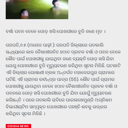
ବର୍ଷା ପବନ ବେଳେ ଗୋଡ଼ ଖସି ପୋଖରୀରେ ବୁଡି ଜଣେ ମୃତ ।
ଗଜପତି,୬.୫ (ମନୋଜ ପାଢ଼ୀ ): ଗଜପତି ଜିଲ୍ଲାରେ ଗତକାଲି
ସନ୍ଧ୍ୟାରେ କାଳ ବୈଶାଖୀଜନିତ ହଠାତ ପ୍ରବଳ ବର୍ଷା ଓ ପବନ ବେଳେ
ଶୌଚ ପାଇଁ ପୋଖରୀକୁ ଯାଇଥିବା ଜଣେ ବ୍ୟକ୍ତି ଗୋଡ଼ ଖସି ଯିବା
ଯୋଗୁ ପୋଖରୀରେ ବୁଡି ମୃତ୍ୟୁବରଣ କରିଥିବା ସୂଚନା ମିଳିଛି. ଘଟଣାଟି
ଏହି ଜିଲ୍ଲାର ଗୋଷାଣୀ ବ୍ଲକ ଅନ୍ତର୍ଗତ ମହାଦେଇପୁର ଗ୍ରାମରେ
ଘଟିଛି. ଏହି ଗ୍ରାମର ରବୀନ୍ଦ୍ର ପାତ୍ର (55). ଶୌଚ ପାଇଁ ଗ୍ରାମର
ପୋଖରୀକୁ ଯାଉଥିବା ବେଳେ ହଠାତ ବୈଶାଖୀଜନିତ ପ୍ରବଳ ବର୍ଷା ଓ
ପବନରେ ଗୋଡ଼ ଖସି ପୋଖରୀରେ ବୁଡି ଯିବା ଯୋଗୁଁ ମୃତ୍ୟୁବରଣ
କରିଛନ୍ତି । ପରେ ଗତକାଲି ରାତିରେ ପାରଳାଖେମୁଣ୍ଡି ଅଗ୍ନିଶମ
ବିଭାଗୀୟଟିମ ସମ୍ପୃକ୍ତ ପୋଖରୀରେ ପହଞ୍ଚି ଶବକୁ ଉଦ୍ଧାର
କରିଥିବା ସୂଚନା ମିଳିଛି ।
ODISHA NEWS