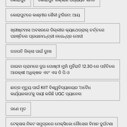
କୋରାପୁଟରେ କାଶ୍ମୀର ଶୈଳୀ ଟୁରିଜମ: ଆୟ
ଖ୍ରୀଷ୍ଟମାସ ଅବସରରେ ଦିଲ୍ଲୀର କ୍ୟାଥେଡ୍ରାଲ୍ ଚର୍ଚ୍ଚରେ
ପହଞ୍ଚିଲେ ପ୍ରଧାନମନ୍ତ୍ରୀ ନରେନ୍ଦ୍ର ମୋଦୀ
ଗଜପତି ଜିଲ୍ଲା ପାଇଁ ଦୁଃଖ
ଗାଇବା ଗ୍ରାମରେ ଦୁଇ ଗୋଷ୍ଠୀ ମୁହାଁ ମୁହିଁରାତି 12.30 ରେ ପହଁଚିଲେ
ଆରକ୍ଷୀ ଅଧିକ୍ଷକ ଏବଂ ଏସ ଡି ପି ଓ
ଛାତ୍ର ମୃତ୍ୟୁ ପାଇଁ KIIT ବିଶ୍ୱବିଦ୍ୟାଳୟର 'ଅବୈଧ
କାର୍ଯ୍ୟକଳାପ'କୁ ଦାୟୀ କରିଛି UGC ପ୍ୟାନେଲ
ଜଣେ ମୃତ
ଟେକ୍ସାସ ନିକଟ ସମୁଦ୍ରରେ ମେକ୍ସିକୋ ନୌସେନା ବିମାନ ଦୁର୍ଘଟଣା