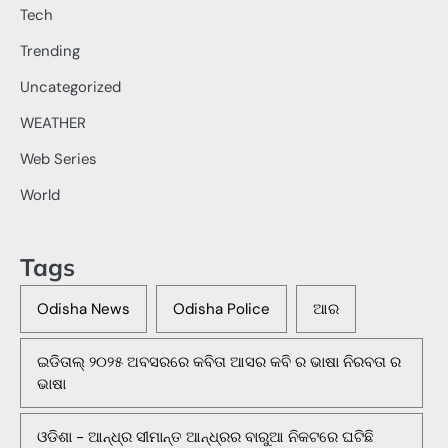
Tech
Trending
Uncategorized
WEATHER
Web Series
World
Tags
Odisha News
Odisha Police
ଆର
ଇଡିତାଲ୍ ୨୦୨୫ ଅବସରରେ କବିତା ଆସର କବି ର ଭାଷା ନିରବତା ର
ଭାଷା
ଓଡିଶା - ଆନ୍ଧ୍ର ସୀମାନ୍ତ ଆନ୍ଧ୍ରର ବାରୁଆ ନିକଟରେ ଘଟିଛି