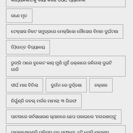
ଜଣେ ମୃତ
ଟେକ୍ସାସ ନିକଟ ସମୁଦ୍ରରେ ମେକ୍ସିକୋ ନୌସେନା ବିମାନ ଦୁର୍ଘଟଣା
ଡି)ଉଚ୍ଚ ବିଦ୍ୟାଳୟ
ଡୁଙ୍ଗି ଠାରେ ବୁଲେଟ କାର୍ ମୁହାଁ ମୁହିଁ ଧକ୍କାରେ ଜଳିଗଲା ଦୁଇଟି
ଗାଡି
ଦୀର୍ଘ ମାସ ବିତିଲା
ଦୁର୍ଗମ ରେ ଦୁର୍ଦ୍ଦଶା
ନକ୍ସଲ
ନିର୍ଗୁଣ୍ଡି ଡବଲ୍ ମର୍ଡର ମାମଲା: ୩ ଗିରଫ
ପାଟନାରେ ସର୍ବସାଧାରଣ ସ୍ଥାନରେ ଛେପ ପକାଇଲେ ‘ନଗରଶତ୍ରୁ’
ପାରଳାଖେମୁଣ୍ଡି ପୁଲିସର ବଡ଼ ସଫଳତା: ୪ଟି ଚୋରି ମାମଲାର