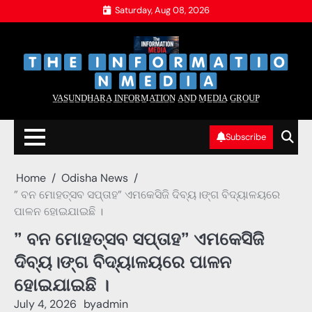
Skip
Saturday, Aug 08, 2026
to
content
‌
‌
V̲A̲S̲U̲N̲D̲H̲A̲R̲A̲ I̲N̲F̲O̲R̲M̲A̲T̲I̲O̲N̲ A̲N̲D̲ M̲E̲D̲I̲A̲ G̲R̲O̲U̲P̲
Subscribe
Home
Odisha News
” ବନ ମୋହତ୍ସବ ସପ୍ତାହ” ଏମକେସିଜି ଦିବ୍ୟ।ଙ୍ଗ ବିଦ୍ୟାଳୟରେ
ପାଳନ ହୋଇଯାଇଛି ।
” ବନ ମୋହତ୍ସବ ସପ୍ତାହ” ଏମକେସିଜି
ଦିବ୍ୟ।ଙ୍ଗ ବିଦ୍ୟାଳୟରେ ପାଳନ
ହୋଇଯାଇଛି ।
July 4, 2026
by
admin