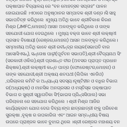
ପକ୍ଷାଘାତ ବିଦ୍ୟାଳୟ ରେ “ବନ ମୋହତ୍ସବ ସପ୍ତାହ” ପାଳନ
ହୋଇଯାଇଛି ।ଏଠାରେ ଅନୁଷ୍ଠାନର ସମ୍ପାଦକ ଶ୍ରୀ ଦଣ୍ଡ।ସି ସାହୁ
ସଭାପତିତ୍ଵ କରିଥିଲେ ।ମୁଖ୍ୟ ଅତିଥି ଭାବେ ଶ୍ରୀବିକାଶ କିରଣ
ମିଶ୍ର (JMFC,ମୋହନା) ଆସନ ଅଳଙ୍କୃତ କରିଥିଲେ ଓ ତାଙ୍କ
ସହଯୋଗୀ ଯୋଗ ଦେଇଥିଲେ । ମୁଖ୍ୟ ବକ୍ତା ଭାବେ ଶ୍ରୀ ଲକ୍ଷ୍ମୀ
ପ୍ରସାଦ ବିଷୋୟୀ (ରେଞ୍ଜର,ମୋହନା) ଆସନ ଅଳଙ୍କୃତ କରିଥିଲେ।
ସମ୍ମାନୀୟ ଅତିଥି ଭାବେ ଶ୍ରୀ ରବୀନ୍ଦ୍ର ନାୟକ(ସଭାପତି ବାର
ଆସୋସିଏସନ୍), ସନ୍ତୋଷ ପାଢ଼ୀ(ପୂର୍ବତନ ସଭାପତି),ଶ୍ରୀ ବୈଦ୍ୟନାଥ ସିଂ
(ସରକାରୀ ଓକିଲ),ଶ୍ରୀ ପ୍ରଶାନ୍ତ ବୀର (ଅବସର ପ୍ରାପ୍ତ ପ୍ରଧାନ
ଶିକ୍ଷକ),ଶ୍ରୀ ଲକ୍ଷ୍ମୀ କାନ୍ତ ପାତ୍ର (ଫୋରେଷ୍ଟର,ମୋହନା) ଓ
ତାଙ୍କ ସହଯୋଗୀ,ଶ୍ରୀ ଅକ୍ଷୟ ଶତପଥୀ (ଲିପିକା ଏନଜିଓ)
,ପରିଚାଳନା କମିଟି ର ଅନ୍ୟାନ୍ୟ ସଦସ୍ୟ।ଦୃଷ୍ଟିହୀନ ଓ ବଧିର ବିଭାଗ
ର(ଅଧ୍ୟକ୍ଷ) ଓ ମାନସିକ ଅନଗ୍ରସର ଓ ମସ୍ତିସ୍କ ପକ୍ଷାଘାତ
ବିଭାଗ ର ସୁଶ୍ରୀ ସ୍ୱାଗତିକା ସିଂ(ଭାଇସ ପ୍ରିନ୍ସସିପାଲ) ସଭା
ପରିଚାଳନା ରେ ସହଯୋଗ କରିଥିଲେ । ଶ୍ରୀ ମିଶ୍ର ଆଜିର
କାର୍ଯ୍ୟକ୍ରମ ଯୋଗ ଦେଇ ଦିବ୍ୟ।ଙ୍ଗ ଛାତ୍ରଛାତ୍ରୀ ଙ୍କୁ ପରିବେଶ
ସୁରକ୍ଷା ,ବୃକ୍ଷ ର ଉପକାରିତା ଏବଂ ଆଇନ ସମ୍ବନ୍ଧୀୟ ବିଷୟ
ଉପରେ ପ୍ରାଞ୍ଜଳ ଭାବେ ବୁଝାଇ ଥିଲେ ।ଶ୍ରୀ ରେଞ୍ଜର ମହାଶୟ ବନ