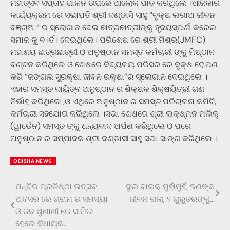
ମହାତ୍ସବ ସପ୍ତାହ ପାଳନ ଉପରେ ଆଲୋକ ପାତ କରିଥିଲେ ।ଆଜିକାର
କାର୍ଯ୍ୟକ୍ରମ ରେ ସଭାପତି ଶ୍ରୀ ଦଣ୍ଡାସି ସାହୁ “ବୃକ୍ଷ ଲଗାଅ ଜୀବନ
ବଞ୍ଚାଅ ” ର ସ୍ଲୋଗାନ ଦେଇ ଛାତ୍ରଛାତ୍ରୀଙ୍କୁ ହୃଦୟସ୍ପର୍ଶୀ କରେଇ
ସମାଜ କୁ ବ।ର୍ତ। ଦେଇଥିଲେ। ପରିଶେଷ ରେ ଶ୍ରୀ ମିଶ୍ର(JMFC)
ମହାଶୟ ଛାତ୍ରଛାତ୍ରୀ ଓ ଅନୁଷ୍ଠାନ ସମସ୍ତ କର୍ମଚାରୀ ଙ୍କୁ ମିଷ୍ଠାନ
ବଣ୍ଟନ କରିଥିଲେ ଓ ଶେଷରେ ବିଦ୍ୟଳୟ ପରିସର ରେ ବୃକ୍ଷ ରୋପଣ
କରି “ଜଙ୍ଗଲ ସୁରକ୍ଷା ଜୀବନ ରକ୍ଷା”ର ସ୍ଲୋଗାନ ଦେଇଥିଲେ ।
ଏହାର ସମସ୍ତ ଦାୟିତ୍ଵ ଅନୁଷ୍ଠାନ ର ଶିକ୍ଷକ ଶିକ୍ଷୟିତ୍ରୀ ଗଣ
ନିର୍ଭାହ କରିଥିଲେ ,ଓ ଏଥିରେ ଅନୁଷ୍ଠାନ ର ସମସ୍ତ ପରିଚାଳନା କମିଟି,
କର୍ମଚାରୀ ସହଯୋଗ କରିଥିଲେ ।ସଭା ଶେଷରେ ଶ୍ରୀ ଲକ୍ଷ୍ମନ ମଲିକ୍
(ୱାର୍ଡେନ) ସମସ୍ତ ଙ୍କୁ ଧନ୍ୟବାଦ ଅର୍ପଣ କରିଥିଲେ ଓ ପରେ
ଅନୁଷ୍ଠାନ ର ସମ୍ପାଦକ ଶ୍ରୀ ଦଣ୍ଡାସୀ ସାହୁ ସଭା ସାଙ୍ଗ କରିଥିଲେ ।
ODISHA NEWS
ମନ୍ଦିର ପ୍ରତିଷ୍ଠା ଉତ୍ସବ
ଦୁଇ ବାଇକ୍‌ ମୁହାଁମୁହିଁ, ଜଣଙ୍କ
Post
ଅବସର ରେ ଗ୍ରାମ ର ସମସ୍ୟା
ଜୀବନ ଗଲା, ୨ ଗୁରୁତରଙ୍କୁ…
navigation
ଓ ଜନ ଶୁଣାଣୀ ରେ ସାମିଲ
ହେଲେ ବିଧାୟକ..