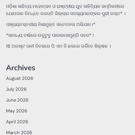
ଓଡ଼ିଶା ସାହିତ୍ୟ ମହୋତ୍ସବ ଓ ରାଷ୍ଟ୍ରୀୟ ଯୁବ ସାହିତ୍ୟିକ ସମ୍ମିଳନୀରେ
ଯୋଗଦାନ ନିମନ୍ତେ ଗଜପତି ଜିଲ୍ଲାର ସଦସ୍ୟମାନଙ୍କର ପୁରୀ ଗସ୍ତ* ।
ପଞ୍ଚାୟତସ୍ତରୀୟ ନିଶାମୁକ୍ତ ସଚେତନତା ଅଭିଯାନ।*
*ସାମାନ୍ୟ ବର୍ଷାରେ ଉବୁଟୁବୁ ପାରଳାଖେମୁଣ୍ଡି ସହର* !
16 ଅଗଷ୍ଟ ଦାବୀ ଦିବସରେ ପି ଏମ ଜି ଛକରେ ଗର୍ଜିବେ ଶିକ୍ଷକ ।
Archives
August 2026
July 2026
June 2026
May 2026
April 2026
March 2026