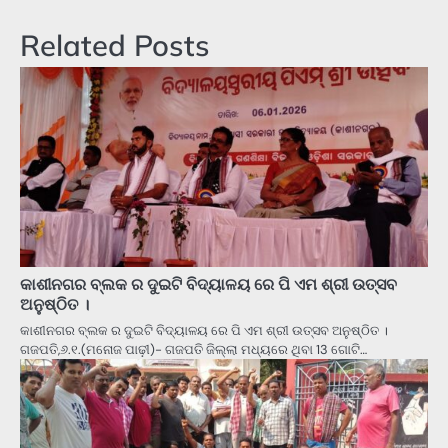
Related Posts
କାଶୀନଗର ବ୍ଲକ ର ଦୁଇଟି ବିଦ୍ୟାଳୟ ରେ ପି ଏମ ଶ୍ରୀ ଉତ୍ସବ
ଅନୁଷ୍ଠିତ ।
କାଶୀନଗର ବ୍ଲକ ର ଦୁଇଟି ବିଦ୍ୟାଳୟ ରେ ପି ଏମ ଶ୍ରୀ ଉତ୍ସବ ଅନୁଷ୍ଠିତ ।
ଗଜପତି,୬.୧.(ମନୋଜ ପାଢ଼ୀ)- ଗଜପତି ଜିଲ୍ଲା ମଧ୍ୟରେ ଥିବା 13 ଗୋଟି…