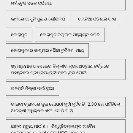
ମର୍ମନ୍ତୁଦ ସଡକ ଦୁର୍ଘଟଣା
କାମରେ ଆସୁନି ସୁଲଭ ଶୌଚାଳୟ
କୋଟିଆ ଓଡ଼ିଶାର ଅଂଶ
କୋରାପୁଟ
କୋରାପୁଟ ଜିଲ୍ଲାର ପଞ୍ଚାୟତ ସମିତି
କୋରାପୁଟରେ କାଶ୍ମୀର ଶୈଳୀ ଟୁରିଜମ: ଆୟ
ଖ୍ରୀଷ୍ଟମାସ ଅବସରରେ ଦିଲ୍ଲୀର କ୍ୟାଥେଡ୍ରାଲ୍ ଚର୍ଚ୍ଚରେ
ପହଞ୍ଚିଲେ ପ୍ରଧାନମନ୍ତ୍ରୀ ନରେନ୍ଦ୍ର ମୋଦୀ
ଗଜପତି ଜିଲ୍ଲା ପାଇଁ ଦୁଃଖ
ଗାଇବା ଗ୍ରାମରେ ଦୁଇ ଗୋଷ୍ଠୀ ମୁହାଁ ମୁହିଁରାତି 12.30 ରେ ପହଁଚିଲେ
ଆରକ୍ଷୀ ଅଧିକ୍ଷକ ଏବଂ ଏସ ଡି ପି ଓ
ଛାତ୍ର ମୃତ୍ୟୁ ପାଇଁ KIIT ବିଶ୍ୱବିଦ୍ୟାଳୟର 'ଅବୈଧ
କାର୍ଯ୍ୟକଳାପ'କୁ ଦାୟୀ କରିଛି UGC ପ୍ୟାନେଲ