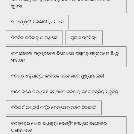
ଖୁଲାସା
ପି. ଏମ୍.ଶ୍ରୀ ସରକାରୀ (ଏସ.ଏସ
ପିକନିକ୍‌ କରିବାକୁ ଯାଇଥିଲେ
ପୁରାଣ ପ୍ରସିଦ୍ଧ
ବଂଗଲାଦେଶୀ ଅନୁପ୍ରବେଶ ବିରୋଧରେ ରାସ୍ତାକୁ ଓହ୍ଲାଇଲେ ହିନ୍ଦୁ
ସଂଗଠନ
ବରଗଡ଼ ଧନୁଯାତ୍ରା: କଂସଙ୍କ ଦରବାରରେ ମୁଖ୍ୟମନ୍ତ୍ରୀ
ବାରିପଦାରେ ଚଳନ୍ତା ଅବସ୍ଥାରେ ଜଳିଗଲା ଇଲେକ୍ଟ୍ରିକ୍ ସ୍କୁଟର୍
ବିଲିଭର୍ସ ଇଷ୍ଟର୍ଣ ଚର୍ଚ୍ଚ ତେଙ୍ଗେଡ଼ାପଥର ଟିକାବାଲି
ବ୍ରହ୍ମପୁର ଧୋବା ବନ୍ଧହୁଡ଼ା ଭେଣ୍ଡିଂ ଜୋନ୍‌ରେ ଭୟଙ୍କର
ଅଗ୍ନିକାଣ୍ଡ