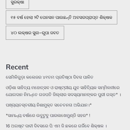
ସୁରକ୍ଷା
୧୫ ବର୍ଷ ହେଲା ୨ଟି ପେନସନ ପାଉଛନ୍ତି ଅବସରପ୍ରାପ୍ତ ଶିକ୍ଷକ
୪୦ ଲକ୍ଷର ସୁନା–ରୁପା ଜବତ
Recent
ସେମିଳିଗୁଡ଼ା କଲେଜର ୪୧ତମ ପ୍ରତିଷ୍ଠା ଦିବସ ପାଳିତ
ଓଡ଼ିଶା ସାହିତ୍ୟ ମହୋତ୍ସବ ଓ ରାଷ୍ଟ୍ରୀୟ ଯୁବ ସାହିତ୍ୟିକ ସମ୍ମିଳନୀରେ
ଯୋଗଦାନ ନିମନ୍ତେ ଗଜପତି ଜିଲ୍ଲାର ସଦସ୍ୟମାନଙ୍କର ପୁରୀ ଗସ୍ତ* ।
ପଞ୍ଚାୟତସ୍ତରୀୟ ନିଶାମୁକ୍ତ ସଚେତନତା ଅଭିଯାନ।*
*ସାମାନ୍ୟ ବର୍ଷାରେ ଉବୁଟୁବୁ ପାରଳାଖେମୁଣ୍ଡି ସହର* !
16 ଅଗଷ୍ଟ ଦାବୀ ଦିବସରେ ପି ଏମ ଜି ଛକରେ ଗର୍ଜିବେ ଶିକ୍ଷକ ।