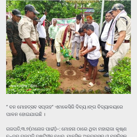
” ବନ ମୋହତ୍ସବ ସପ୍ତାହ” ଏମକେସିଜି ଦିବ୍ୟ।ଙ୍ଗ ବିଦ୍ୟାଳୟରେ
ପାଳନ ହୋଇଯାଇଛି ।
ଗଜପତି,୩.୭(ମନୋଜ ପାଢୀ)-: ମୋହନା ଠାରେ ଥିବା ମହାରାଜା କୃଷ୍ଣ
ଚନ୍ଦ୍ର ଗଜପତି ଦୃଷ୍ଟିହୀନ,ବଧିର ,ମାନସିକ ଅନଗ୍ରସର ଓ ମସ୍ତିସ୍କ