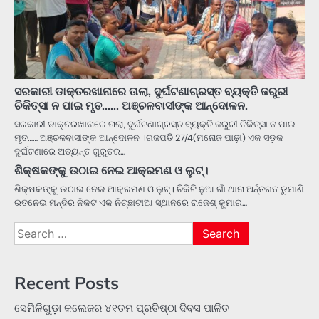
ସରକାରୀ ଡାକ୍ତରଖାନାରେ ତାଲା, ଦୁର୍ଘଟଣାଗ୍ରସ୍ତ ବ୍ୟକ୍ତି ଜରୁରୀ
ଚିକିତ୍ସା ନ ପାଇ ମୃତ…… ଅଞ୍ଚଳବାସୀଙ୍କ ଆନ୍ଦୋଳନ.
ସରକାରୀ ଡାକ୍ତରଖାନାରେ ତାଲା, ଦୁର୍ଘଟଣାଗ୍ରସ୍ତ ବ୍ୟକ୍ତି ଜରୁରୀ ଚିକିତ୍ସା ନ ପାଇ
ମୃତ…… ଅଞ୍ଚଳବାସୀଙ୍କ ଆନ୍ଦୋଳନ ।ଗଜପତି 27/4(ମନୋଜ ପାଢ଼ୀ) ଏକ ସଡ଼କ
ଦୁର୍ଘଟଣାରେ ଅତ୍ୟନ୍ତ ଗୁରୁତର…
ଶିକ୍ଷକଙ୍କୁ ଉଠାଇ ନେଇ ଆକ୍ରମଣ ଓ ଲୁଟ୍।
ଶିକ୍ଷକଙ୍କୁ ଉଠାଇ ନେଇ ଆକ୍ରମଣ ଓ ଲୁଟ୍। ଚିକିଟି ନୁଆ ଗାଁ ଥାନା ଅର୍ନ୍ତଗତ ଡୁମାଣି
ରତନେଇ ମନ୍ଦିର ନିକଟ ଏକ ନିଚ୍ଛାଟାଆ ସ୍ଥାନରେ ରାଜେଶ୍ କୁମାର…
Search
for:
Recent Posts
ସେମିଳିଗୁଡ଼ା କଲେଜର ୪୧ତମ ପ୍ରତିଷ୍ଠା ଦିବସ ପାଳିତ