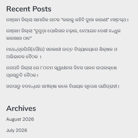
Recent Posts
ଗଞ୍ଜାମ ଜିଲ୍ଲା ସାମାଜିକ ନାଟକ “କାହାକୁ କହିବି ଦୁଃଖ କାହାଣୀ” ମଞ୍ଚସ୍ଥ।
ଗଞ୍ଜାମ ଜିଲ୍ଲା “ବୁଗୁଡ଼ା ପୋଲିସର ଚଢ଼ାଉ, ବେଆଇନ ଦେଶୀ ବନ୍ଧୁକ
କାରଖାନା ଠାବ”
ମହେନ୍ଦ୍ରଗିରି(ପୌର) ସରକାରୀ ଉଚ୍ଚ ବିଦ୍ୟାଳୟରେ ଶିକ୍ଷକ ଓ
ଅଭିଭାବକ ବୈଠକ ।
ଗଜପତି ଜିଲ୍ଲା ରେ ୮୦ତମ ସ୍ୱାଧୀନତା ଦିବସ ପାଳନ ଉପଲକ୍ଷେ
ପ୍ରସ୍ତୁତି ବୈଠକ।
ଜଗପାଡୁ ବଡବନ୍ଧର ସମୀକ୍ଷା କଲେ ବିଧାୟକ ରୂପେଶ ପାଣିଗ୍ରାହୀ।
Archives
August 2026
July 2026