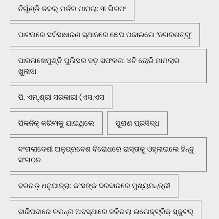
ନିର୍ଗୁଣ୍ଡି ଡବଲ୍ ମର୍ଡର ମାମଲା: ୩ ଗିରଫ
ପାଟନାରେ ସର୍ବସାଧାରଣ ସ୍ଥାନରେ ଛେପ ପକାଇଲେ ‘ନଗରଶତ୍ରୁ’
ପାରଳାଖେମୁଣ୍ଡି ପୁଲିସର ବଡ଼ ସଫଳତା: ୪ଟି ଚୋରି ମାମଲାର
ଖୁଲାସା
ପି. ଏମ୍.ଶ୍ରୀ ସରକାରୀ (ଏସ.ଏସ
ପିକନିକ୍‌ କରିବାକୁ ଯାଇଥିଲେ
ପୁରାଣ ପ୍ରସିଦ୍ଧ
ବଂଗଲାଦେଶୀ ଅନୁପ୍ରବେଶ ବିରୋଧରେ ରାସ୍ତାକୁ ଓହ୍ଲାଇଲେ ହିନ୍ଦୁ
ସଂଗଠନ
ବରଗଡ଼ ଧନୁଯାତ୍ରା: କଂସଙ୍କ ଦରବାରରେ ମୁଖ୍ୟମନ୍ତ୍ରୀ
ବାରିପଦାରେ ଚଳନ୍ତା ଅବସ୍ଥାରେ ଜଳିଗଲା ଇଲେକ୍ଟ୍ରିକ୍ ସ୍କୁଟର୍