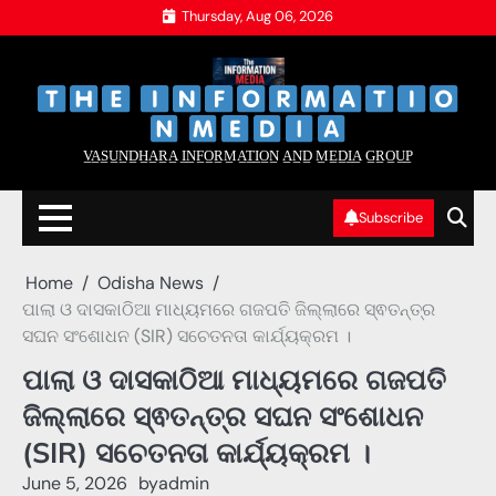
Skip
Thursday, Aug 06, 2026
to
content
‌
‌
V̲A̲S̲U̲N̲D̲H̲A̲R̲A̲ I̲N̲F̲O̲R̲M̲A̲T̲I̲O̲N̲ A̲N̲D̲ M̲E̲D̲I̲A̲ G̲R̲O̲U̲P̲
Subscribe
Home
Odisha News
ପାଲା ଓ ଦାସକାଠିଆ ମାଧ୍ୟମରେ ଗଜପତି ଜିଲ୍ଲାରେ ସ୍ଵତନ୍ତ୍ର
ସଘନ ସଂଶୋଧନ (SIR) ସଚେତନତା କାର୍ଯ୍ୟକ୍ରମ ।
ପାଲା ଓ ଦାସକାଠିଆ ମାଧ୍ୟମରେ ଗଜପତି
ଜିଲ୍ଲାରେ ସ୍ଵତନ୍ତ୍ର ସଘନ ସଂଶୋଧନ
(SIR) ସଚେତନତା କାର୍ଯ୍ୟକ୍ରମ ।
June 5, 2026
by
admin