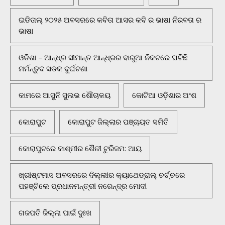
ଇଡିତାଲ୍ ୨୦୨୫ ଅବସରରେ କବିତା ଆସର କବି ର ଭାଷା ନିରବତା ର
ଭାଷା
ଓଡିଶା - ଆନ୍ଧ୍ର ସୀମାନ୍ତ ଆନ୍ଧ୍ରର ବାରୁଆ ନିକଟରେ ଘଟିଛି
ମର୍ମନ୍ତୁଦ ସଡକ ଦୁର୍ଘଟଣା
କାମରେ ଆସୁନି ସୁଲଭ ଶୌଚାଳୟ
କୋଟିଆ ଓଡ଼ିଶାର ଅଂଶ
କୋରାପୁଟ
କୋରାପୁଟ ଜିଲ୍ଲାର ପଞ୍ଚାୟତ ସମିତି
କୋରାପୁଟରେ କାଶ୍ମୀର ଶୈଳୀ ଟୁରିଜମ: ଆୟ
ଖ୍ରୀଷ୍ଟମାସ ଅବସରରେ ଦିଲ୍ଲୀର କ୍ୟାଥେଡ୍ରାଲ୍ ଚର୍ଚ୍ଚରେ
ପହଞ୍ଚିଲେ ପ୍ରଧାନମନ୍ତ୍ରୀ ନରେନ୍ଦ୍ର ମୋଦୀ
ଗଜପତି ଜିଲ୍ଲା ପାଇଁ ଦୁଃଖ