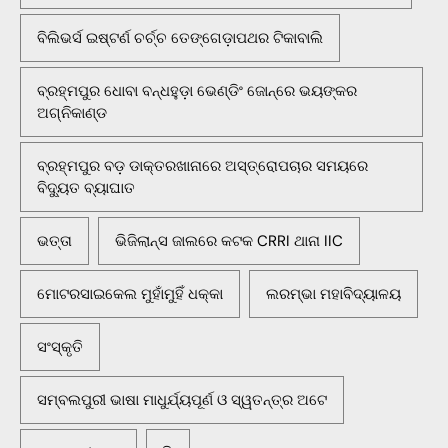
ବିଲିଭର୍ସ ଇଷ୍ଟର୍ଣ ଚର୍ଚ୍ଚ ତେଙ୍ଗେଡ଼ାପଥର ଟିକାବାଲି
ବ୍ରହ୍ମପୁର ଧୋବା ବନ୍ଧହୁଡ଼ା ଭେଣ୍ଡିଂ ଜୋନ୍‌ରେ ଭୟଙ୍କର
ଅଗ୍ନିକାଣ୍ଡ
ବ୍ରହ୍ମପୁର ବଡ଼ ଡାକ୍ତରଖାନାରେ ଅସ୍ତ୍ରୋପଚାର ସମୟରେ
ବିଦ୍ୟୁତ ବ୍ୟାଘାତ
ଭତ୍ତା
ଭିଜିଲାନ୍ସ ଜାଲରେ କଟକ CRRI ଥାନା IIC
ମୋଟରସାଇକେଲ ମୁହାଁମୁହିଁ ଧକ୍କା
ଲରମ୍ଭା ମହାବିଦ୍ୟାଳୟ
ସଂସ୍କୃତି
ସମ୍ବଲପୁରୀ ଭାଷା ମାଧୁର୍ଯ୍ୟପୂର୍ଣ ଓ ସ୍ୱତନ୍ତ୍ର ଅଟେ