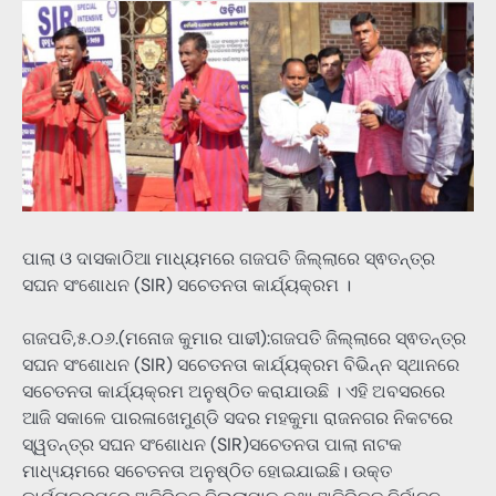
ପାଲା ଓ ଦାସକାଠିଆ ମାଧ୍ୟମରେ ଗଜପତି ଜିଲ୍ଲାରେ ସ୍ଵତନ୍ତ୍ର
ସଘନ ସଂଶୋଧନ (SIR) ସଚେତନତା କାର୍ଯ୍ୟକ୍ରମ ।
ଗଜପତି,୫.୦୬.(ମନୋଜ କୁମାର ପାଢୀ):ଗଜପତି ଜିଲ୍ଲାରେ ସ୍ଵତନ୍ତ୍ର
ସଘନ ସଂଶୋଧନ (SIR) ସଚେତନତା କାର୍ଯ୍ୟକ୍ରମ ବିଭିନ୍ନ ସ୍ଥାନରେ
ସଚେତନତା କାର୍ଯ୍ୟକ୍ରମ ଅନୁଷ୍ଠିତ କରାଯାଉଛି । ଏହି ଅବସରରେ
ଆଜି ସକାଳେ ପାରଳାଖେମୁଣ୍ଡି ସଦର ମହକୁମା ରାଜନଗର ନିକଟରେ
ସ୍ୱତନ୍ତ୍ର ସଘନ ସଂଶୋଧନ (SIR)ସଚେତନତା ପାଲା ନାଟକ
ମାଧ୍ୟ୍ୟମରେ ସଚେତନତା ଅନୁଷ୍ଠିତ ହୋଇଯାଇଛି। ଉକ୍ତ