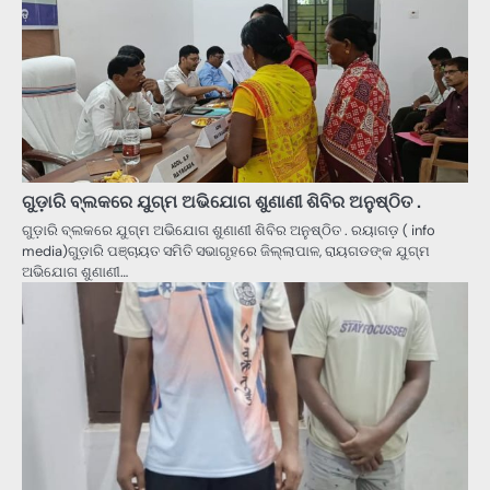
ଗୁଡ଼ାରି ବ୍ଲକରେ ଯୁଗ୍ମ ଅଭିଯୋଗ ଶୁଣାଣୀ ଶିବିର ଅନୁଷ୍ଠିତ .
ଗୁଡ଼ାରି ବ୍ଲକରେ ଯୁଗ୍ମ ଅଭିଯୋଗ ଶୁଣାଣୀ ଶିବିର ଅନୁଷ୍ଠିତ . ରୟାଗଡ଼ ( info
media)ଗୁଡ଼ାରି ପଞ୍ଚାୟତ ସମିତି ସଭାଗୃହରେ ଜିଲ୍ଲାପାଳ, ରାୟଗଡଙ୍କ ଯୁଗ୍ମ
ଅଭିଯୋଗ ଶୁଣାଣୀ…