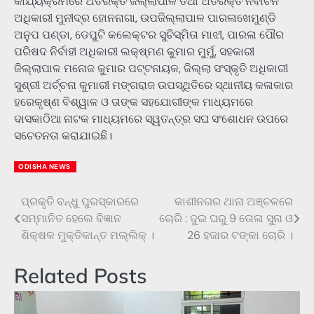
କାର୍ଯ୍ୟକ୍ରମରେ ଅତିରିକ୍ତ ଜିଲ୍ଲାପାଳ ତଥା ଅତିରିକ୍ତ ନିର୍ବାଚନ
ଅଧିକାରୀ ମୁନୀଦ୍ର ହୋନନାଗା, ଉପଜିଲ୍ଲାପାଳ ପାରଳାଖେମୁଣ୍ଡି
ଅନୁପ ପଣ୍ଡା, ଡେପୁଟି କଲେକ୍ଟର ସୁଚିସ୍ମିତା ମାଝୀ, ପାରଳା ପୌର
ପରିଷଦ ନିର୍ବାହୀ ଅଧିକାରୀ ଲକ୍ଷ୍ମଣ କୁମାର ମୁର୍ମୁ, ସହକାରୀ
ଜିଲ୍ଲାପାଳ ମନୋଜ କୁମାର ପଟ୍ଟନାୟକ, ଜିଲ୍ଲା ସଂସ୍କୃତି ଅଧିକାରୀ
ସୁଶ୍ରୀ ଅର୍ଚ୍ଚନା କୁମାରୀ ମଙ୍ଗରାଜ ଉପସ୍ଥିତିରେ ସ୍ଥାନୀୟ କଳାକାର
ହରେକୃଷ୍ଣ ବିଶ୍ୱାଳ ଓ ତାଙ୍କ ସହଯୋଗୀଙ୍କ ମାଧ୍ୟମରେ
ଦାସକାଠିଆ ନାଟକ ମାଧ୍ୟମରେ ସ୍ୱତନ୍ତ୍ର ସଘ ସଂଶୋଧନ ଉପରେ
ସଚେତନତା କରାଯାଇଛି।
ODISHA NEWS
ପ୍ରକୃତି ବନ୍ଧୁ ପୁରସ୍କାରରେ
କାଶୀନଗର ଥାନା ଅଞ୍ଚଳରେ
Post
ସମ୍ମାନିତ ହେଲେ ବିଜ୍ଞାନ
ଚୋରି : ଦୁଇ ଘରୁ 9 ତୋଳା ସୁନା ଓ
navigation
ଶିକ୍ଷକ ମୁକ୍ତିକାନ୍ତ ମଲ୍ଲିକ୍ ।
26 ହଜାର ଟଙ୍କା ଚୋରି ।
Related Posts