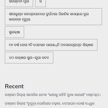
ସରସ୍ବତୀ ପୂଜା
ସି
ସୀତାକୁଣ୍ଡ ଜଳପ୍ରପାତରେ ଦୁର୍ଘଟଣା: ପିକନିକ ସମୟରେ ଦୁଇ
ଭାଇଙ୍କ ମୃତ୍ୟୁ
ସୁରକ୍ଷା
୧୫ ବର୍ଷ ହେଲା ୨ଟି ପେନସନ ପାଉଛନ୍ତି ଅବସରପ୍ରାପ୍ତ ଶିକ୍ଷକ
୪୦ ଲକ୍ଷର ସୁନା–ରୁପା ଜବତ
Recent
ଗଞ୍ଜାମ ଜିଲ୍ଲା ସାମାଜିକ ନାଟକ “କାହାକୁ କହିବି ଦୁଃଖ କାହାଣୀ” ମଞ୍ଚସ୍ଥ।
ଗଞ୍ଜାମ ଜିଲ୍ଲା “ବୁଗୁଡ଼ା ପୋଲିସର ଚଢ଼ାଉ, ବେଆଇନ ଦେଶୀ ବନ୍ଧୁକ