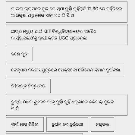
ଗାଇବା ଗ୍ରାମରେ ଦୁଇ ଗୋଷ୍ଠୀ ମୁହାଁ ମୁହିଁରାତି 12.30 ରେ ପହଁଚିଲେ
ଆରକ୍ଷୀ ଅଧିକ୍ଷକ ଏବଂ ଏସ ଡି ପି ଓ
ଛାତ୍ର ମୃତ୍ୟୁ ପାଇଁ KIIT ବିଶ୍ୱବିଦ୍ୟାଳୟର 'ଅବୈଧ
କାର୍ଯ୍ୟକଳାପ'କୁ ଦାୟୀ କରିଛି UGC ପ୍ୟାନେଲ
ଜଣେ ମୃତ
ଟେକ୍ସାସ ନିକଟ ସମୁଦ୍ରରେ ମେକ୍ସିକୋ ନୌସେନା ବିମାନ ଦୁର୍ଘଟଣା
ଡି)ଉଚ୍ଚ ବିଦ୍ୟାଳୟ
ଡୁଙ୍ଗି ଠାରେ ବୁଲେଟ କାର୍ ମୁହାଁ ମୁହିଁ ଧକ୍କାରେ ଜଳିଗଲା ଦୁଇଟି
ଗାଡି
ଦୀର୍ଘ ମାସ ବିତିଲା
ଦୁର୍ଗମ ରେ ଦୁର୍ଦ୍ଦଶା
ନକ୍ସଲ