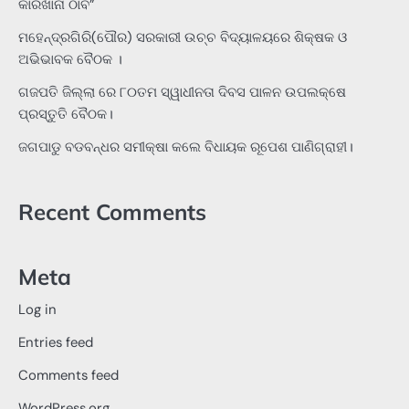
କାରଖାନା ଠାବ”
ମହେନ୍ଦ୍ରଗିରି(ପୌର) ସରକାରୀ ଉଚ୍ଚ ବିଦ୍ୟାଳୟରେ ଶିକ୍ଷକ ଓ
ଅଭିଭାବକ ବୈଠକ ।
ଗଜପତି ଜିଲ୍ଲା ରେ ୮୦ତମ ସ୍ୱାଧୀନତା ଦିବସ ପାଳନ ଉପଲକ୍ଷେ
ପ୍ରସ୍ତୁତି ବୈଠକ।
ଜଗପାଡୁ ବଡବନ୍ଧର ସମୀକ୍ଷା କଲେ ବିଧାୟକ ରୂପେଶ ପାଣିଗ୍ରାହୀ।
Recent Comments
Meta
Log in
Entries feed
Comments feed
WordPress.org