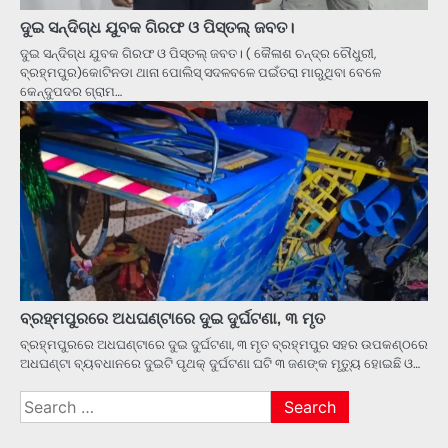
ଦୁଇ ସନ୍ଦିଗ୍ଧ ଯୁବକ ଗିରଫ ଓ ପିସ୍ତଲ୍ ଜବତ।
ଦୁଇ ସନ୍ଦିଗ୍ଧ ଯୁବକ ଗିରଫ ଓ ପିସ୍ତଲ୍ ଜବତ। ( କୈଳାଶ ଚନ୍ଦ୍ର ଚୌଧୁରୀ,
ବ୍ରହ୍ମପୁର)କୋଟିନଡା ଥାନା ପୋଲିସ୍ ସଦଳବଳେ ପଇଁତରା ମାରୁଥିବା ବେଳେ
କେନ୍ଦୁପଦର ଗ୍ରାମ…
ବ୍ରହ୍ମପୁରରେ ଅଧଘଣ୍ଟାରେ ଦୁଇ ଦୁର୍ଘଟଣା, ୩ ମୃତ
ବ୍ରହ୍ମପୁରରେ ଅଧଘଣ୍ଟାରେ ଦୁଇ ଦୁର୍ଘଟଣା, ୩ ମୃତ ବ୍ରହ୍ମପୁର ସହର ଉପକଣ୍ଠରେ
ଅଧଘଣ୍ଟା ବ୍ୟବଧାନରେ ଦୁଇଟି ପୃଥକ୍ ଦୁର୍ଘଟଣା ଘଟି ୩ ଜଣଙ୍କ ମୃତ୍ୟୁ ହୋଇଛି ଓ…
Search
for: