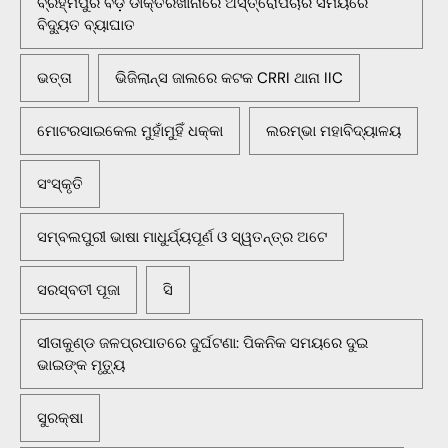
ବ୍ରହ୍ମପୁର ବଡ଼ ଡାକ୍ତରଖାନାରେ ଅସ୍ତ୍ରୋପଚାର ସମୟରେ
ବିଦ୍ୟୁତ ବ୍ୟାଘାତ
ଭତ୍ତା
ଭିଜିଲାନ୍ସ ଜାଲରେ କଟକ CRRI ଥାନା IIC
ମୋଟରସାଇକେଲ ମୁହାଁମୁହିଁ ଧକ୍କା
ଲରମ୍ଭା ମହାବିଦ୍ୟାଳୟ
ସଂସ୍କୃତି
ସମ୍ବଲପୁରୀ ଭାଷା ମାଧୁର୍ଯ୍ୟପୂର୍ଣ ଓ ସ୍ୱତନ୍ତ୍ର ଅଟେ
ସରସ୍ବତୀ ପୂଜା
ସି
ସୀତାକୁଣ୍ଡ ଜଳପ୍ରପାତରେ ଦୁର୍ଘଟଣା: ପିକନିକ ସମୟରେ ଦୁଇ
ଭାଇଙ୍କ ମୃତ୍ୟୁ
ସୁରକ୍ଷା