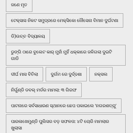
ଜଣେ ମୃତ
ଟେକ୍ସାସ ନିକଟ ସମୁଦ୍ରରେ ମେକ୍ସିକୋ ନୌସେନା ବିମାନ ଦୁର୍ଘଟଣା
ଡି)ଉଚ୍ଚ ବିଦ୍ୟାଳୟ
ଡୁଙ୍ଗି ଠାରେ ବୁଲେଟ କାର୍ ମୁହାଁ ମୁହିଁ ଧକ୍କାରେ ଜଳିଗଲା ଦୁଇଟି
ଗାଡି
ଦୀର୍ଘ ମାସ ବିତିଲା
ଦୁର୍ଗମ ରେ ଦୁର୍ଦ୍ଦଶା
ନକ୍ସଲ
ନିର୍ଗୁଣ୍ଡି ଡବଲ୍ ମର୍ଡର ମାମଲା: ୩ ଗିରଫ
ପାଟନାରେ ସର୍ବସାଧାରଣ ସ୍ଥାନରେ ଛେପ ପକାଇଲେ ‘ନଗରଶତ୍ରୁ’
ପାରଳାଖେମୁଣ୍ଡି ପୁଲିସର ବଡ଼ ସଫଳତା: ୪ଟି ଚୋରି ମାମଲାର
ଖୁଲାସା