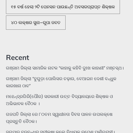
୧୫ ବର୍ଷ ହେଲା ୨ଟି ପେନସନ ପାଉଛନ୍ତି ଅବସରପ୍ରାପ୍ତ ଶିକ୍ଷକ
୪୦ ଲକ୍ଷର ସୁନା–ରୁପା ଜବତ
Recent
ଗଞ୍ଜାମ ଜିଲ୍ଲା ସାମାଜିକ ନାଟକ “କାହାକୁ କହିବି ଦୁଃଖ କାହାଣୀ” ମଞ୍ଚସ୍ଥ।
ଗଞ୍ଜାମ ଜିଲ୍ଲା “ବୁଗୁଡ଼ା ପୋଲିସର ଚଢ଼ାଉ, ବେଆଇନ ଦେଶୀ ବନ୍ଧୁକ
କାରଖାନା ଠାବ”
ମହେନ୍ଦ୍ରଗିରି(ପୌର) ସରକାରୀ ଉଚ୍ଚ ବିଦ୍ୟାଳୟରେ ଶିକ୍ଷକ ଓ
ଅଭିଭାବକ ବୈଠକ ।
ଗଜପତି ଜିଲ୍ଲା ରେ ୮୦ତମ ସ୍ୱାଧୀନତା ଦିବସ ପାଳନ ଉପଲକ୍ଷେ
ପ୍ରସ୍ତୁତି ବୈଠକ।
ଜଗପାଡୁ ବଡବନ୍ଧର ସମୀକ୍ଷା କଲେ ବିଧାୟକ ରୂପେଶ ପାଣିଗ୍ରାହୀ।