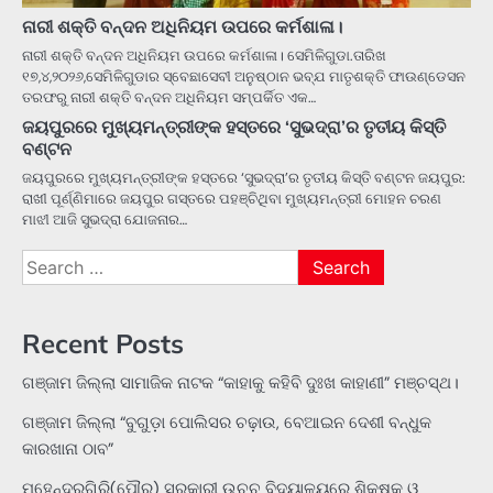
ନାରୀ ଶକ୍ତି ବନ୍ଦନ ଅଧିନିୟମ ଉପରେ କର୍ମଶାଳା।
ନାରୀ ଶକ୍ତି ବନ୍ଦନ ଅଧିନିୟମ ଉପରେ କର୍ମଶାଳା। ସେମିଳିଗୁଡା.ତାରିଖ
୧୭,୪,୨୦୨୬,ସେମିଳିଗୁଡାର ସ୍ବେଛାସେବୀ ଅନୁଷ୍ଠାନ ଭବ୍ଯ ମାତୃଶକ୍ତି ଫାଉଣ୍ଡେସନ
ତରଫରୁ ନାରୀ ଶକ୍ତି ବନ୍ଦନ ଅଧିନିୟମ ସମ୍ପର୍କିତ ଏକ…
ଜୟପୁରରେ ମୁଖ୍ୟମନ୍ତ୍ରୀଙ୍କ ହସ୍ତରେ ‘ସୁଭଦ୍ରା’ର ତୃତୀୟ କିସ୍ତି
ବଣ୍ଟନ
ଜୟପୁରରେ ମୁଖ୍ୟମନ୍ତ୍ରୀଙ୍କ ହସ୍ତରେ ‘ସୁଭଦ୍ରା’ର ତୃତୀୟ କିସ୍ତି ବଣ୍ଟନ ଜୟପୁର:
ରାଖୀ ପୂର୍ଣ୍ଣିମାରେ ଜୟପୁର ଗସ୍ତରେ ପହଞ୍ଚିଥିବା ମୁଖ୍ୟମନ୍ତ୍ରୀ ମୋହନ ଚରଣ
ମାଝୀ ଆଜି ସୁଭଦ୍ରା ଯୋଜନାର…
Search
for:
Recent Posts
ଗଞ୍ଜାମ ଜିଲ୍ଲା ସାମାଜିକ ନାଟକ “କାହାକୁ କହିବି ଦୁଃଖ କାହାଣୀ” ମଞ୍ଚସ୍ଥ।
ଗଞ୍ଜାମ ଜିଲ୍ଲା “ବୁଗୁଡ଼ା ପୋଲିସର ଚଢ଼ାଉ, ବେଆଇନ ଦେଶୀ ବନ୍ଧୁକ
କାରଖାନା ଠାବ”
ମହେନ୍ଦ୍ରଗିରି(ପୌର) ସରକାରୀ ଉଚ୍ଚ ବିଦ୍ୟାଳୟରେ ଶିକ୍ଷକ ଓ