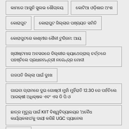
କାମରେ ଆସୁନି ସୁଲଭ ଶୌଚାଳୟ
କୋଟିଆ ଓଡ଼ିଶାର ଅଂଶ
କୋରାପୁଟ
କୋରାପୁଟ ଜିଲ୍ଲାର ପଞ୍ଚାୟତ ସମିତି
କୋରାପୁଟରେ କାଶ୍ମୀର ଶୈଳୀ ଟୁରିଜମ: ଆୟ
ଖ୍ରୀଷ୍ଟମାସ ଅବସରରେ ଦିଲ୍ଲୀର କ୍ୟାଥେଡ୍ରାଲ୍ ଚର୍ଚ୍ଚରେ
ପହଞ୍ଚିଲେ ପ୍ରଧାନମନ୍ତ୍ରୀ ନରେନ୍ଦ୍ର ମୋଦୀ
ଗଜପତି ଜିଲ୍ଲା ପାଇଁ ଦୁଃଖ
ଗାଇବା ଗ୍ରାମରେ ଦୁଇ ଗୋଷ୍ଠୀ ମୁହାଁ ମୁହିଁରାତି 12.30 ରେ ପହଁଚିଲେ
ଆରକ୍ଷୀ ଅଧିକ୍ଷକ ଏବଂ ଏସ ଡି ପି ଓ
ଛାତ୍ର ମୃତ୍ୟୁ ପାଇଁ KIIT ବିଶ୍ୱବିଦ୍ୟାଳୟର 'ଅବୈଧ
କାର୍ଯ୍ୟକଳାପ'କୁ ଦାୟୀ କରିଛି UGC ପ୍ୟାନେଲ