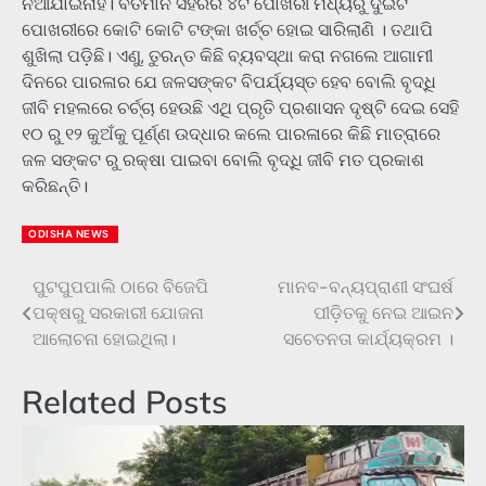
ନିଆଯାଇନାହିଁ। ବର୍ତମାନ ସହରର ୪ଟି ପୋଖରୀ ମଧ୍ୟରୁ ଦୁଇଟି
ପୋଖରୀରେ କୋଟି କୋଟି ଟଙ୍କା ଖର୍ଚ୍ଚ ହୋଇ ସାରିଲାଣି । ତଥାପି
ଶୁଖିଲା ପଡ଼ିଛି। ଏଣୁ, ତୁରନ୍ତ କିଛି ବ୍ୟବସ୍ଥା କରା ନଗଲେ ଆଗାମୀ
ଦିନରେ ପାରଳାର ଯେ ଜଳସଙ୍କଟ ବିପର୍ଯ୍ୟସ୍ତ ହେବ ବୋଲି ବୃଦ୍ଧି
ଜୀବି ମହଲରେ ଚର୍ଚ୍ଚା ହେଉଛି ଏଥି ପ୍ରୃତି ପ୍ରଶାସନ ଦୃଷ୍ଟି ଦେଇ ସେହି
୧୦ ରୁ ୧୨ କୁଅଁକୁ ପୂର୍ଣ୍ଣ ଉଦ୍ଧାର କଲେ ପାରଳାରେ କିଛି ମାତ୍ରାରେ
ଜଳ ସଙ୍କଟ ରୁ ରକ୍ଷା ପାଇବା ବୋଲି ବୃଦ୍ଧି ଜୀବି ମତ ପ୍ରକାଶ
କରିଛନ୍ତି।
ODISHA NEWS
ପୁଟପୁପପାଲି ଠାରେ ବିଜେପି
ମାନବ-ବନ୍ୟପ୍ରାଣୀ ସଂଘର୍ଷ
Post
ପକ୍ଷରୁ ସରକାରୀ ଯୋଜନା
ପୀଡ଼ିତକୁ ନେଇ ଆଇନ
navigation
ଆଲୋଚନା ହୋଇଥିଲା।
ସଚେତନତା କାର୍ଯ୍ୟକ୍ରମ ।
Related Posts