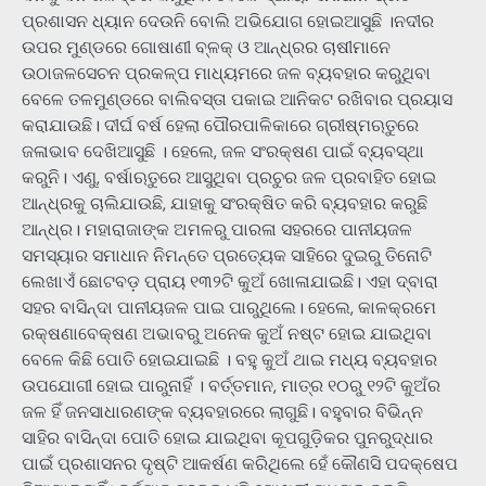
ପ୍ରଶାସନ ଧ୍ୟାନ ଦେଉନି ବୋଲି ଅଭିଯୋଗ ହୋଇଆସୁଛି ।ନଦୀର
ଉପର ମୁଣ୍ଡରେ ଗୋଷାଣୀ ବ୍ଳକ୍ ଓ ଆନ୍ଧ୍ରର ଚାଷୀମାନେ
ଉଠାଜଳସେଚନ ପ୍ରକଳ୍ପ ମାଧ୍ୟମରେ ଜଳ ବ୍ୟବହାର କରୁଥିବା
ବେଳେ ତଳମୁଣ୍ଡରେ ବାଲିବସ୍ତା ପକାଇ ଆନିକଟ ରଖିବାର ପ୍ରୟାସ
କରାଯାଉଛି। ଦୀର୍ଘ ବର୍ଷ ହେଲା ପୌରପାଳିକାରେ ଗ୍ରୀଷ୍ମଋତୁରେ
ଜଳାଭାବ ଦେଖିଆସୁଛି । ହେଲେ, ଜଳ ସଂରକ୍ଷଣ ପାଇଁ ବ୍ୟବସ୍ଥା
କରୁନି। ଏଣୁ, ବର୍ଷାଋତୁରେ ଆସୁଥିବା ପ୍ରଚୁର ଜଳ ପ୍ରବାହିତ ହୋଇ
ଆନ୍ଧ୍ରକୁ ଚାଲିଯାଉଛି, ଯାହାକୁ ସଂରକ୍ଷିତ କରି ବ୍ୟବହାର କରୁଛି
ଆନ୍ଧ୍ର। ମହାରାଜାଙ୍କ ଅମଳରୁ ପାରଳା ସହରରେ ପାନୀୟଜଳ
ସମସ୍ୟାର ସମାଧାନ ନିମନ୍ତେ ପ୍ରତ୍ୟେକ ସାହିରେ ଦୁଇରୁ ତିନୋଟି
ଲେଖାଏଁ ଛୋଟବଡ଼ ପ୍ରାୟ ୧୩୨ଟି କୁଅଁ ଖୋଳାଯାଇଛି। ଏହା ଦ୍ବାରା
ସହର ବାସିନ୍ଦା ପାନୀୟଜଳ ପାଇ ପାରୁଥିଲେ। ହେଲେ, କାଳକ୍ରମେ
ରକ୍ଷଣାବେକ୍ଷଣ ଅଭାବରୁ ଅନେକ କୁଅଁ ନଷ୍ଟ ହୋଇ ଯାଇଥିବା
ବେଳେ କିଛି ପୋତି ହୋଇଯାଇଛି । ବହୁ କୁଅଁ ଥାଇ ମଧ୍ୟ ବ୍ୟବହାର
ଉପଯୋଗୀ ହୋଇ ପାରୁନାହିଁ । ବର୍ତ୍ତମାନ, ମାତ୍ର ୧୦ରୁ ୧୨ଟି କୁଅଁର
ଜଳ ହିଁ ଜନସାଧାରଣଙ୍କ ବ୍ୟବହାରରେ ଲାଗୁଛି। ବହୁବାର ବିଭିନ୍ନ
ସାହିର ବାସିନ୍ଦା ପୋତି ହୋଇ ଯାଇଥିବା କୂପଗୁଡ଼ିକର ପୁନରୁଦ୍ଧାର
ପାଇଁ ପ୍ରଶାସନର ଦୃଷ୍ଟି ଆକର୍ଷଣ କରିଥିଲେ ହେଁ କୌଣସି ପଦକ୍ଷେପ