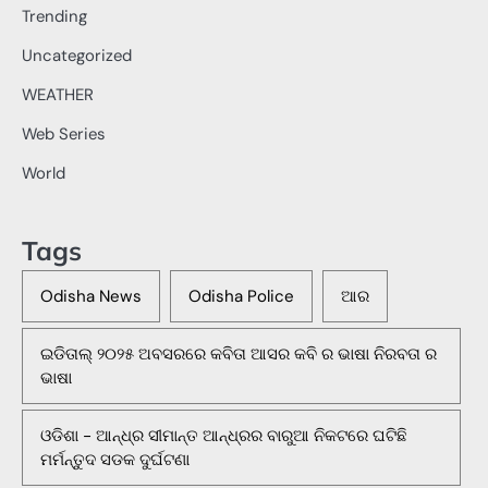
Trending
Uncategorized
WEATHER
Web Series
World
Tags
Odisha News
Odisha Police
ଆର
ଇଡିତାଲ୍ ୨୦୨୫ ଅବସରରେ କବିତା ଆସର କବି ର ଭାଷା ନିରବତା ର
ଭାଷା
ଓଡିଶା - ଆନ୍ଧ୍ର ସୀମାନ୍ତ ଆନ୍ଧ୍ରର ବାରୁଆ ନିକଟରେ ଘଟିଛି
ମର୍ମନ୍ତୁଦ ସଡକ ଦୁର୍ଘଟଣା