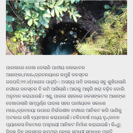
ପାରଳାରେ ଦେଖା ଦେଲାଣି ପାନୀୟ ଜଳାଭାବର
ଆଶଙ୍କା,ମହେନ୍ଦ୍ରତନୟାରେ କମୁଛି ଜଳସ୍ତର
ଗଜପତି,୨୭.୪(ମନୋଜ ପାଢ଼ୀ)-: ଅସହ୍ୟ ତାତି ଜଳାଶୟ ସବୁ ଶୁଖିଗଲାଣି
ନଦୀରେ ଜଳସ୍ତର ବି କମି ଆସିଲାଣି। ଆଗକୁ ଆହୁରି ଖରା ବଢ଼ିବ ବୋଲି
ଅନୁମାନ କରାଯାଉଛି। ଏଣୁ, ପାରଳା ସହରରେ ଜଳସଙ୍କଟର ଆଶଙ୍କା
ଦେଖାଗଲାଣି ସମ୍ପୂର୍ଣ୍ଣ ପାରଳା ସହର ପାନୀୟଜଳ ସକାଶେ
ମହେନ୍ଦ୍ରତନୟା ଉପରେ ନିର୍ଭରଶୀଳ ନଦୀରେ ଆନିକଟ କରି ପାଣିକୁ
ଅଟକାଇ ରଖି ବ୍ୟବହାର କରାଯାଉଛି। ଚଳିତବର୍ଷ ମଧ୍ୟ ବୃନ୍ଦାବନ
ପ୍ୟାଲେସ ନିକଟରେ ଅସ୍ଥାୟୀ ଆନିକଟ ନିର୍ମାଣ କରାଯାଇଛି। କିନ୍ତୁ,
ଦିନକୁ ଦିନ ଜଳସ୍ତର କମୁଥିବା ବେଳେ ସ୍ଥାୟୀ ସମାଧାନ ପ୍ରତି