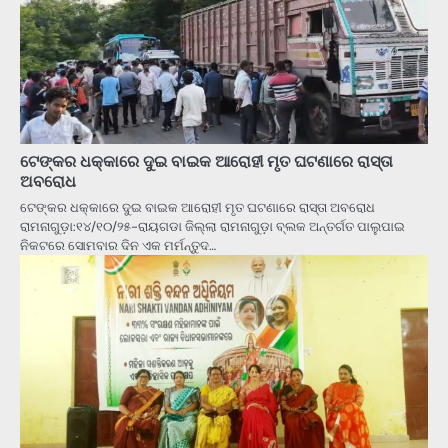
ଟେଙ୍କର ଧକ୍କାରେ ଦୁଇ ବାଇକ ଆରୋହୀ ମୃତ ଘଟଣାରେ ରାସ୍ତା
ଅବରୋଧ
ଟେଙ୍କର ଧକ୍କାରେ ଦୁଇ ବାଇକ ଆରୋହୀ ମୃତ ଘଟଣାରେ ରାସ୍ତା ଅବରୋଧ
ରାମନାଗୁଡ଼ା:୧୪/୧୦/୨୫-ରାୟଗଡା ଜିଲ୍ଲା ରାମନାଗୁଡ଼ା ବ୍ଲକ ଅନ୍ତର୍ଗତ ପାଲୁପାଇ
ନିକଟରେ ସୋମବାର ଦିନ ଏକ ମର୍ମନ୍ତୁଦ…