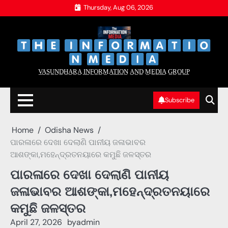
Skip
Thursday, Aug 06, 2026
to
content
‌
‌
V̲A̲S̲U̲N̲D̲H̲A̲R̲A̲ I̲N̲F̲O̲R̲M̲A̲T̲I̲O̲N̲ A̲N̲D̲ M̲E̲D̲I̲A̲ G̲R̲O̲U̲P̲
Subscribe
Home
Odisha News
ପାରଳାରେ ଦେଖା ଦେଲାଣି ପାନୀୟ ଜଳାଭାବର
ଆଶଙ୍କା,ମହେନ୍ଦ୍ରତନୟାରେ କମୁଛି ଜଳସ୍ତର
ପାରଳାରେ ଦେଖା ଦେଲାଣି ପାନୀୟ
ଜଳାଭାବର ଆଶଙ୍କା,ମହେନ୍ଦ୍ରତନୟାରେ
କମୁଛି ଜଳସ୍ତର
April 27, 2026
by
admin