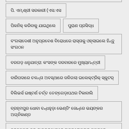
ପି. ଏମ୍.ଶ୍ରୀ ସରକାରୀ (ଏସ.ଏସ
ପିକନିକ୍‌ କରିବାକୁ ଯାଇଥିଲେ
ପୁରାଣ ପ୍ରସିଦ୍ଧ
ବଂଗଲାଦେଶୀ ଅନୁପ୍ରବେଶ ବିରୋଧରେ ରାସ୍ତାକୁ ଓହ୍ଲାଇଲେ ହିନ୍ଦୁ
ସଂଗଠନ
ବରଗଡ଼ ଧନୁଯାତ୍ରା: କଂସଙ୍କ ଦରବାରରେ ମୁଖ୍ୟମନ୍ତ୍ରୀ
ବାରିପଦାରେ ଚଳନ୍ତା ଅବସ୍ଥାରେ ଜଳିଗଲା ଇଲେକ୍ଟ୍ରିକ୍ ସ୍କୁଟର୍
ବିଲିଭର୍ସ ଇଷ୍ଟର୍ଣ ଚର୍ଚ୍ଚ ତେଙ୍ଗେଡ଼ାପଥର ଟିକାବାଲି
ବ୍ରହ୍ମପୁର ଧୋବା ବନ୍ଧହୁଡ଼ା ଭେଣ୍ଡିଂ ଜୋନ୍‌ରେ ଭୟଙ୍କର
ଅଗ୍ନିକାଣ୍ଡ