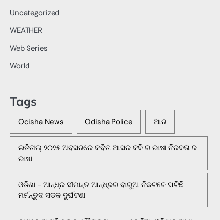
Uncategorized
WEATHER
Web Series
World
Tags
Odisha News
Odisha Police
ଆର
ଇଡିତାଲ୍ ୨୦୨୫ ଅବସରରେ କବିତା ଆସର କବି ର ଭାଷା ନିରବତା ର
ଭାଷା
ଓଡିଶା - ଆନ୍ଧ୍ର ସୀମାନ୍ତ ଆନ୍ଧ୍ରର ବାରୁଆ ନିକଟରେ ଘଟିଛି
ମର୍ମନ୍ତୁଦ ସଡକ ଦୁର୍ଘଟଣା