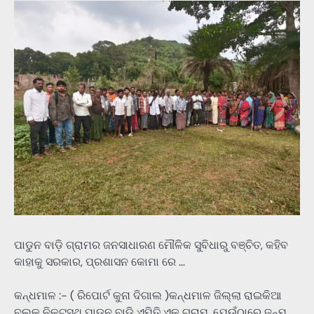
ପାଡୁନ ବାଡ଼ି ଗ୍ରାମର ଜନସାଧାରଣ ମୌଳିକ ସୁବିଧାରୁ ବଞ୍ଚିତ, କହିବ
କାହାକୁ ସରକାର, ପ୍ରଶାସନ କୋମା ରେ …
କନ୍ଧମାଳ :- ( ରିପୋର୍ଟ କୁନା ଦିଗାଲ )କନ୍ଧମାଳ ଜିଲ୍ଲା ରାଇକିଆ
ବ୍ଲକ ନିକଟସ୍ଥ ପାଡୁନ ବାଡ଼ି ଏମିତି ଏକ ଗ୍ରାମ, ଯେଉଁଠାରେ ଜନ୍ମ