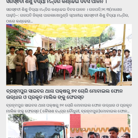
ସରସ୍ଵତୀ ଶିଶୁ ବିଦ୍ୟା ମନ୍ଦିର କଣ୍ଢେଇ ଦିବସ ପାଳନ ।
ସରସ୍ଵତୀ ଶିଶୁ ବିଦ୍ୟା ମନ୍ଦିର କଣ୍ଢେଇ ଦିବସ ପାଳନ । ଗଜପତି,୨୧.୩(ମନୋଜ
ପାଢ଼ୀ)–: ଗଜପତି ଜିଲ୍ଲା ପାରଳାଖେମୁଣ୍ଡି ସ୍ଥାନୀୟ ସରସ୍ଵତୀ ଶିଶୁ ବିଦ୍ୟା ମନ୍ଦିର,
ଠାରେ କଣ୍ଢେଇ…
ବ୍ରହ୍ମପୁର ସାଇବର ଥାନା ପକ୍ଷରୁ ୭୧ ଚୋରି ମୋବାଇଲ ଫୋନ
ଉଦ୍ଧାର ଓ ପ୍ରକୃତ ମାଲିକ ଙ୍କୁ ଫେରସ୍ତ
ବ୍ରହ୍ମପୁର ସାଇବର ଥାନା ପକ୍ଷରୁ ୭୧ ଚୋରି ମୋବାଇଲ ଫୋନ ଉଦ୍ଧାର ଓ ପ୍ରକୃତ
ମାଲିକ ଙ୍କୁ ଫେରସ୍ତ ( କୈଳାଶ ଚନ୍ଦ୍ର ଚୌଧୁରୀ, ବ୍ରହ୍ମପୁର)ମୋବାଇଲ ଫୋନ…