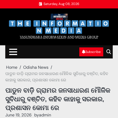
Skip
Saturday, Aug 08, 2026
to
content
‌
‌
V̲A̲S̲U̲N̲D̲H̲A̲R̲A̲ I̲N̲F̲O̲R̲M̲A̲T̲I̲O̲N̲ A̲N̲D̲ M̲E̲D̲I̲A̲ G̲R̲O̲U̲P̲
Subscribe
Home
Odisha News
ପାଡୁନ ବାଡ଼ି ଗ୍ରାମର ଜନସାଧାରଣ ମୌଳିକ ସୁବିଧାରୁ ବଞ୍ଚିତ, କହିବ
କାହାକୁ ସରକାର, ପ୍ରଶାସନ କୋମା ରେ
ପାଡୁନ ବାଡ଼ି ଗ୍ରାମର ଜନସାଧାରଣ ମୌଳିକ
ସୁବିଧାରୁ ବଞ୍ଚିତ, କହିବ କାହାକୁ ସରକାର,
ପ୍ରଶାସନ କୋମା ରେ
June 19, 2026
by
admin