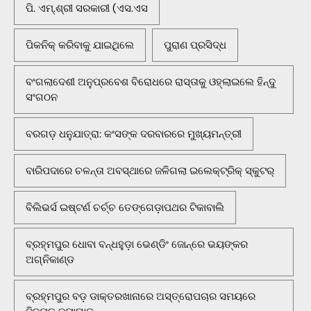
ପି. ଏମ୍.ଶ୍ରୀ ସରକାରୀ (ଏସ.ଏସ
ପିକନିକ୍‌ କରିବାକୁ ଯାଇଥିଲେ
ପୁରାଣ ପ୍ରସିଦ୍ଧ
ବଂଗଲାଦେଶୀ ଅନୁପ୍ରବେଶ ବିରୋଧରେ ରାସ୍ତାକୁ ଓହ୍ଲାଇଲେ ହିନ୍ଦୁ
ସଂଗଠନ
ବରଗଡ଼ ଧନୁଯାତ୍ରା: କଂସଙ୍କ ଦରବାରରେ ମୁଖ୍ୟମନ୍ତ୍ରୀ
ବାରିପଦାରେ ଚଳନ୍ତା ଅବସ୍ଥାରେ ଜଳିଗଲା ଇଲେକ୍ଟ୍ରିକ୍ ସ୍କୁଟର୍
ବିଲିଭର୍ସ ଇଷ୍ଟର୍ଣ ଚର୍ଚ୍ଚ ତେଙ୍ଗେଡ଼ାପଥର ଟିକାବାଲି
ବ୍ରହ୍ମପୁର ଧୋବା ବନ୍ଧହୁଡ଼ା ଭେଣ୍ଡିଂ ଜୋନ୍‌ରେ ଭୟଙ୍କର
ଅଗ୍ନିକାଣ୍ଡ
ବ୍ରହ୍ମପୁର ବଡ଼ ଡାକ୍ତରଖାନାରେ ଅସ୍ତ୍ରୋପଚାର ସମୟରେ