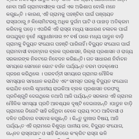
ନେବା ଆଜି ଗ୍ରାମବାସୀଙ୍କ ପାଇଁ ଏକ ଅଭିଶାପ ବୋଲି ମନେ
କରୁଛନ୍ତି । କାରଣ, ଏହି ଗ୍ରାମକୁ ପହଞ୍ଚିବା ପାଇଁ ପଞ୍ଚାୟତ
ରାସ୍ତାଠାରୁ ୬ କିଲୋମିଟରରୁ ଅଧିକ ଦୁର୍ଗମ ଘାଟି ଓ ପାହାଡ଼ ଅତିକ୍ରମ
କରିବାକୁ ପଡ଼େ। ଏପରିକି ଏହି ରାସ୍ତା ମଧ୍ୟ ସାଧାରଣ ଚଳାଚଳ ପାଇଁ
ଉପଯୁକ୍ତ ନୁହେଁ ।ସ୍ୱାଧୀନତାର ୭୯ ବର୍ଷ ପରେ ମଧ୍ୟ ପାଡୁନ ବାଡ଼ି
ଗ୍ରାମକୁ ବିଦ୍ୟୁତ ସଂଯୋଗ ପହଞ୍ଚି ପାରିନାହିଁ। ବିଦ୍ୟୁତ ସଂଯୋଗ ପାଇଁ
ଗ୍ରାମବାସୀ ବାରମ୍ବାର ବ୍ଲକ ପ୍ରଶାସନ, ଜିଲ୍ଲା ପ୍ରଶାସନ ଓ ରାଜ୍ୟ
ସରକାରଙ୍କ ନିକଟରେ ନିବେଦନ କରିଛନ୍ତି। ଗତ ସାଧାରଣ ନିର୍ବାଚନ
ସମୟରେ ସେମାନେ ଭୋଟ ବର୍ଜନ ପର୍ଯ୍ୟନ୍ତ ଚରମ ପଦକ୍ଷେପ
ଗ୍ରହଣ କରିଥିଲେ । ପରବର୍ତ୍ତୀ ସମୟରେ ଗ୍ରାମର ମୌଳିକ
ସମସ୍ୟାର ସମାଧାନ କରାଯିବ ଏବଂ ସମସ୍ତ ଘରକୁ ବିଦ୍ୟୁତ ସଂଯୋଗ
କରାଯିବ ବୋଲି ସ୍ଥାନୀୟ ରାଇକିଆ ବ୍ଲକ ପ୍ରଶାସନ ତରଫରୁ
ପ୍ରତିଶ୍ରୁତି ଦେଇଥିଲେ ତଥାପି ଆଜି ପର୍ଯ୍ୟନ୍ତ ସରକାର ଏହି ଗ୍ରାମର
ମୌଳିକ ସମସ୍ୟା ପ୍ରତି ଆବଶ୍ୟକ ଦୃଷ୍ଟି ଦେଇନାହାନ୍ତି ।ପାଡୁନ ବାଡ଼ି
ଗ୍ରାମରେ ତିନୋଟି ସାହି ରହିଥିବା ବେଳେ ପ୍ରାୟ ୨୦୦ ଆଦିବାସୀ ଓ
ଦଳିତ ପରିବାର ବସବାସ କରୁଛନ୍ତି । କିନ୍ତୁ ଦୁଃଖର ବିଷୟ, ଆଜି
ପର୍ଯ୍ୟନ୍ତ ଏହି ଗ୍ରାମରେ ବିଶୁଦ୍ଧ ପାନୀୟ ଜଳ, ବିଦ୍ୟୁତ ସଂଯୋଗ,
ଉନ୍ନତ ରାସ୍ତାଘାଟ ଓ ସାହି ଭିତରେ କଂକ୍ରିଟ ରାସ୍ତା ଭଳି