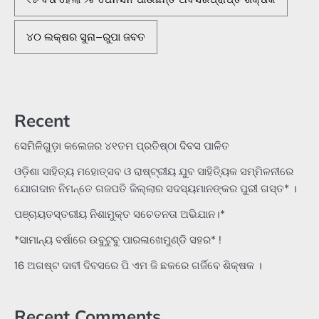
୪୦ ଲକ୍ଷର ସୁନା–ରୁପା ଜବତ
Recent
ସେମିଳିଗୁଡ଼ା କଲେଜର ୪୧ତମ ପ୍ରତିଷ୍ଠା ଦିବସ ପାଳିତ
ଓଡ଼ିଶା ସାହିତ୍ୟ ମହୋତ୍ସବ ଓ ରାଷ୍ଟ୍ରୀୟ ଯୁବ ସାହିତ୍ୟିକ ସମ୍ମିଳନୀରେ
ଯୋଗଦାନ ନିମନ୍ତେ ଗଜପତି ଜିଲ୍ଲାର ସଦସ୍ୟମାନଙ୍କର ପୁରୀ ଗସ୍ତ* ।
ପଞ୍ଚାୟତସ୍ତରୀୟ ନିଶାମୁକ୍ତ ସଚେତନତା ଅଭିଯାନ।*
*ସାମାନ୍ୟ ବର୍ଷାରେ ଉବୁଟୁବୁ ପାରଳାଖେମୁଣ୍ଡି ସହର* !
16 ଅଗଷ୍ଟ ଦାବୀ ଦିବସରେ ପି ଏମ ଜି ଛକରେ ଗର୍ଜିବେ ଶିକ୍ଷକ ।
Recent Comments