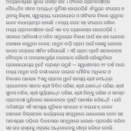
ଅତ୍ୟାବଶ୍ୟକ ସୁବିଧା ପହଞ୍ଚି ନାହିଁ । ଫଳରେ ଗ୍ରାମବାସୀଙ୍କ
ଦୈନନ୍ଦିନ ଜୀବନ ଅତ୍ୟନ୍ତ ଦୁର୍ବିସହ ହୋଇପଡ଼ିଛି ।ବିଦ୍ୟୁତ ସଂଯୋଗ ନ
ଥିବାରୁ ଶିକ୍ଷା, ସ୍ୱାସ୍ଥ୍ୟ, ଯୋଗାଯୋଗ ଓ ଜୀବିକାର ବିକାଶ ଗୁରୁତର
ଭାବେ ବାଧାପ୍ରାପ୍ତ ହେଉଛି । ବାହ୍ୟ ଜଗତ ସହ ସଂଯୋଗ ରଖିବା
ମଧ୍ୟ ଗ୍ରାମବାସୀଙ୍କ ପାଇଁ ଏକ ବଡ଼ ଚ୍ୟାଲେଞ୍ଜ ହୋଇପଡ଼ିଛି ।
ସରକାର ଆଦିବାସୀ ଓ ଦଳିତ ସମୁଦାୟର ବିକାଶ ପାଇଁ ଶହ ଶହ ଯୋଜନା
ଘୋଷଣା କରୁଥିବା ବେଳେ, ପାଡୁନ ବାଡ଼ି ଗ୍ରାମ ପାଇଁ ସେସବୁ ଯୋଜନା
କାଗଜ ପତ୍ରରେ ସୀମିତ ରହିଯାଇଛି । ଏହି ଗ୍ରାମ ପ୍ରତି ସରକାରଙ୍କ
ବୈମାତୃକ ଓ ଅବହେଳାପୂର୍ଣ୍ଣ ମନୋଭାବ କୌଣସି ପରିସ୍ଥିତିରେ
ଗ୍ରହଣଯୋଗ୍ୟ ନୁହେଁ ।ପ୍ରଶ୍ନ ଉଠୁଛି — ସ୍ୱାଧୀନତାର ୭୯ ବର୍ଷ ପରେ
ମଧ୍ୟ ପାଡୁନ ବାଡ଼ି ବାସୀ କେବେ ପାଇବେ ମୌଳିକ ଅଧିକାର ଓ
ବିକାଶର ଆଲୋକ ?ଏଣୁ ଗ୍ରାମର ୱାର୍ଡ ସଦସ୍ୟ ଶ୍ରୀ ରବୀନ୍ଦ୍ର
ପ୍ରଧାନଙ୍କ ସମେତ ଶ୍ରୀ ଡିଡିମ ପରିଛା, ଶ୍ରୀ ଯଶବନ୍ତ ପରିଛା, ଶ୍ରୀ
ସୁବାସ ମଳିକ, ଶ୍ରୀ ସୂର୍ଯ୍ୟକାନ୍ତ ପରିଛା, ଶ୍ରୀ ରିଙ୍କୁ ପରିଛା ଓ ସମସ୍ତ
ଗ୍ରାମବାସୀ ପୁଣିଥରେ ସରକାରଙ୍କ ଦୃଷ୍ଟି ଆକର୍ଷଣ କରିଛନ୍ତି । ଯଦି
ଅତିଶୀଘ୍ର ଏହି ସମସ୍ୟା ଗୁଡ଼ିକର ସମାଧାନ ନ କରାଯାଏ, ତେବେ
ସେମାନେ ଜିଲ୍ଲାପାଳ କାର୍ଯ୍ୟାଳୟ ସମ୍ମୁଖରେ ଗଣଧାରଣା ଦେବା ସହ
ଆବଶ୍ୟକ ପଡ଼ିଲେ ବିଧାନସଭା ସମ୍ମୁଖରେ ଧାରଣା-ପ୍ରଦର୍ଶନ କରିବା
ସହ ରାଜ ରାସ୍ତାକୁ ଓହ୍ଲାଇ ଆନ୍ଦୋଳନକୁ ତୀବ୍ର କରିବେ ବୋଲି