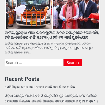
ଜାତୀୟ ସୁରକ୍ଷା ମାସ: ଲମତାପୁଟରେ ଅଟଳ ବସଷ୍ଟାଣ୍ଡ ଲୋକାର୍ପଣ,
୬ଟି ଇ-ଭେହିକଲ୍ ଚାର୍ଜିଂ ଷ୍ଟେସନ୍ ଓ ୨ଟି ବସ ମାର୍ଗ ପୁନବିନ୍ୟାସ
ଜାତୀୟ ସୁରକ୍ଷା ମାସ: ଲମତାପୁଟରେ ଅଟଳ ବସଷ୍ଟାଣ୍ଡ ଲୋକାର୍ପଣ, ୬ଟି ଇ-
ଭେହିକଲ୍ ଚାର୍ଜିଂ ଷ୍ଟେସନ୍ ଓ ୨ଟି ବସ ମାର୍ଗ ପୁନବିନ୍ୟାସ ଭୁବନେଶ୍ୱର/କୋରାପୁଟ:
ଜାତୀୟ ସୁରକ୍ଷା ମାସ…
Search
for:
Recent Posts
ସେମିଳିଗୁଡ଼ା କଲେଜର ୪୧ତମ ପ୍ରତିଷ୍ଠା ଦିବସ ପାଳିତ
ଓଡ଼ିଶା ସାହିତ୍ୟ ମହୋତ୍ସବ ଓ ରାଷ୍ଟ୍ରୀୟ ଯୁବ ସାହିତ୍ୟିକ ସମ୍ମିଳନୀରେ
ଯୋଗଦାନ ନିମନ୍ତେ ଗଜପତି ଜିଲ୍ଲାର ସଦସ୍ୟମାନଙ୍କର ପୁରୀ ଗସ୍ତ* ।