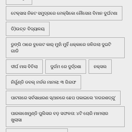
ଟେକ୍ସାସ ନିକଟ ସମୁଦ୍ରରେ ମେକ୍ସିକୋ ନୌସେନା ବିମାନ ଦୁର୍ଘଟଣା
ଡି)ଉଚ୍ଚ ବିଦ୍ୟାଳୟ
ଡୁଙ୍ଗି ଠାରେ ବୁଲେଟ କାର୍ ମୁହାଁ ମୁହିଁ ଧକ୍କାରେ ଜଳିଗଲା ଦୁଇଟି
ଗାଡି
ଦୀର୍ଘ ମାସ ବିତିଲା
ଦୁର୍ଗମ ରେ ଦୁର୍ଦ୍ଦଶା
ନକ୍ସଲ
ନିର୍ଗୁଣ୍ଡି ଡବଲ୍ ମର୍ଡର ମାମଲା: ୩ ଗିରଫ
ପାଟନାରେ ସର୍ବସାଧାରଣ ସ୍ଥାନରେ ଛେପ ପକାଇଲେ ‘ନଗରଶତ୍ରୁ’
ପାରଳାଖେମୁଣ୍ଡି ପୁଲିସର ବଡ଼ ସଫଳତା: ୪ଟି ଚୋରି ମାମଲାର
ଖୁଲାସା