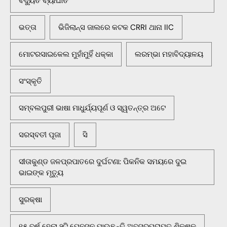
ବିଦ୍ୟୁତ ବ୍ୟାଘାତ
ଭତ୍ତା
ଭିଜିଲାନ୍ସ ଜାଲରେ କଟକ CRRI ଥାନା IIC
ମୋଟରସାଇକେଲ ମୁହାଁମୁହିଁ ଧକ୍କା
ଲରମ୍ଭା ମହାବିଦ୍ୟାଳୟ
ସଂସ୍କୃତି
ସମ୍ବଲପୁରୀ ଭାଷା ମାଧୁର୍ଯ୍ୟପୂର୍ଣ ଓ ସ୍ୱତନ୍ତ୍ର ଅଟେ
ସରସ୍ବତୀ ପୂଜା
ସି
ସୀତାକୁଣ୍ଡ ଜଳପ୍ରପାତରେ ଦୁର୍ଘଟଣା: ପିକନିକ ସମୟରେ ଦୁଇ
ଭାଇଙ୍କ ମୃତ୍ୟୁ
ସୁରକ୍ଷା
୧୫ ବର୍ଷ ହେଲା ୨ଟି ପେନସନ ପାଉଛନ୍ତି ଅବସରପ୍ରାପ୍ତ ଶିକ୍ଷକ