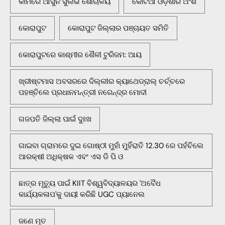
କାମରେ ଆସୁନି ସୁଲଭ ଶୌଚାଳୟ
କୋଟିଆ ଓଡ଼ିଶାର ଅଂଶ
କୋରାପୁଟ
କୋରାପୁଟ ଜିଲ୍ଲାର ପଞ୍ଚାୟତ ସମିତି
କୋରାପୁଟରେ କାଶ୍ମୀର ଶୈଳୀ ଟୁରିଜମ: ଆୟ
ଖ୍ରୀଷ୍ଟମାସ ଅବସରରେ ଦିଲ୍ଲୀର କ୍ୟାଥେଡ୍ରାଲ୍ ଚର୍ଚ୍ଚରେ
ପହଞ୍ଚିଲେ ପ୍ରଧାନମନ୍ତ୍ରୀ ନରେନ୍ଦ୍ର ମୋଦୀ
ଗଜପତି ଜିଲ୍ଲା ପାଇଁ ଦୁଃଖ
ଗାଇବା ଗ୍ରାମରେ ଦୁଇ ଗୋଷ୍ଠୀ ମୁହାଁ ମୁହିଁରାତି 12.30 ରେ ପହଁଚିଲେ
ଆରକ୍ଷୀ ଅଧିକ୍ଷକ ଏବଂ ଏସ ଡି ପି ଓ
ଛାତ୍ର ମୃତ୍ୟୁ ପାଇଁ KIIT ବିଶ୍ୱବିଦ୍ୟାଳୟର 'ଅବୈଧ
କାର୍ଯ୍ୟକଳାପ'କୁ ଦାୟୀ କରିଛି UGC ପ୍ୟାନେଲ
ଜଣେ ମୃତ