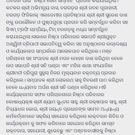
ଅବଦାନ ପାଇଁ “ନିଷ୍ଠା ସେବା ସମ୍ମାନ” ପ୍ରଦାନ କରାଯାଇଥିଲା।
କଟକର ଶ୍ରୀ ଅଭିମନ୍ୟୁ ଦାସ, ବରଗଡ଼ର ଶ୍ରୀ ରତନ ପୂଜାହାରୀ,
ବରଗଡ଼ ଫିଜିକାଲ୍ ଏକାଡେମୀର ପ୍ରତିଷ୍ଠାତା ଶ୍ରୀ ଶ୍ରୀ ସୁରେଶ ଦାଶ
ଙ୍କୁ ଉପଢୌକନ ଓ ପୁଷ୍ପଗୁଚ୍ଛ ପ୍ରଦାନ କରି ସମ୍ବର୍ଦ୍ଧିତ କରିବା ସହ
ସିଏମ୍ ଟ୍ରଫି ଚାମ୍ପିୟନ୍ ଟିମ୍ ବରଗଡ଼କୁ ମଧ୍ଯ ସମ୍ବର୍ଦ୍ଧିତ
କରାଯାଇଥିଲା।ସଭାରେ ନିଷ୍ଠା ପରିବାରର ସଭାପତି ଶ୍ରୀଯୁକ୍ତ
ଅଶ୍ୱିନୀ ତ୍ରିପାଠୀ ସଭାପତିତ୍ୱ କରିବା ସହ ଅନୁଷ୍ଠାନର ଉଦ୍ଦେଶ୍ୟ
ଓ କାର୍ଯ୍ୟକଳାପ ସମ୍ପର୍କରେ ଆଲୋକପାତ କରିଥିଲେ। ମଞ୍ଚ
ପରିଚାଳନା ସହ ସଂପାଦକ ଶ୍ରୀ ମଦନ ମୋହନ ଦାଶ କରିଥିବା ବେଳେ
ଉପ ସଭାପତି ଶ୍ରୀ ସଚି ପଣ୍ଡା ଏବଂ ମହିଳା ଶାଖା ସଂଯୋଜିକା
ଶ୍ରୀମତୀ ତ୍ରିପୁରା ସୁହୁଲା ନିଜର ମୂଲ୍ୟବାନ ବକ୍ତବ୍ୟ ପ୍ରଦାନ
କରିଥିଲେ। ସମ୍ପାଦକ ଶ୍ରୀ ଲୋକନାଥ ସାହୁ ବିବରଣୀ ପାଠ କରିଥିବା
ବେଳେ ଧନ୍ୟବାଦ ଅର୍ପଣ ଶ୍ରୀ ସଚି ପଣ୍ଡା କରିଥିଲେ।ଏହି
କାର୍ଯ୍ୟକ୍ରମର ସଫଳ ପରିଚାଳନାରେ ନିଷ୍ଠା ପରିବାରର
କୋଷାଧ୍ୟକ୍ଷ ଶ୍ରୀ ଶ୍ୟାମ ସୁନ୍ଦର ସାହୁ, ଶ୍ରୀ ରକ୍ଷପାଳ ସାହୁ, ଶ୍ରୀ
ବିଦ୍ୟାଧର ଭୋଇ, ଶ୍ରୀ ଜୟନ୍ତ ପ୍ରଧାନଙ୍କ ସମେତ ଅନ୍ୟାନ୍ୟ
କର୍ମକର୍ତ୍ତାମାନେ ସକ୍ରିୟ ସହଯୋଗ କରିଥିଲେ।ରକ୍ତଦାନ ଶିବିର ଓ
କାର୍ଯ୍ଯକ୍ରମ କୁ ସଫଳ କରିବାରେ ସହଯୋଗ କରିଥିବା ସମସ୍ତ
ରକ୍ତଦାତା, ସହଯୋଗୀ, ଶୁଭେଚ୍ଛୁ ଏବଂ ଅଞ୍ଚଳବାସୀଙ୍କୁ ନିଷ୍ଠା