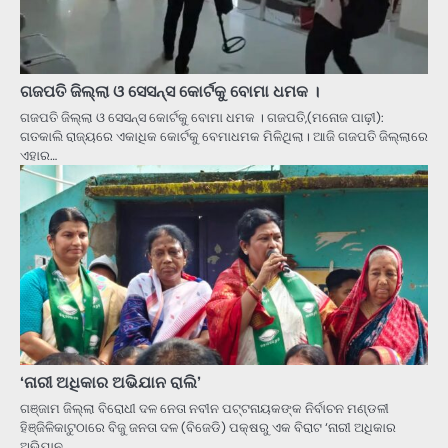
ଗଜପତି ଜିଲ୍ଲା ଓ ସେସନ୍‌ସ କୋର୍ଟକୁ ବୋମା ଧମକ ।
ଗଜପତି ଜିଲ୍ଲା ଓ ସେସନ୍‌ସ କୋର୍ଟକୁ ବୋମା ଧମକ । ଗଜପତି,(ମନୋଜ ପାଢ଼ୀ):
ଗତକାଲି ରାଜ୍ୟରେ ଏକାଧିକ କୋର୍ଟକୁ ବେମାଧମକ ମିଳିଥିଲା। ଆଜି ଗଜପତି ଜିଲ୍ଲାରେ
ଏହାର…
‘ନାରୀ ଅଧିକାର ଅଭିଯାନ ରାଲି’
ଗଞ୍ଜାମ ଜିଲ୍ଲା ବିରୋଧୀ ଦଳ ନେତା ନବୀନ ପଟ୍ଟନାୟକଙ୍କ ନିର୍ବାଚନ ମଣ୍ଡଳୀ
ହିଞ୍ଜିଳିକାଟୁଠାରେ ବିଜୁ ଜନତା ଦଳ (ବିଜେଡି) ପକ୍ଷରୁ ଏକ ବିରାଟ ‘ନାରୀ ଅଧିକାର
ଅଭିଯାନ…