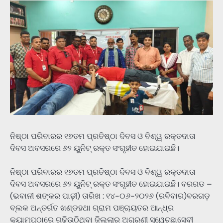
ନିଷ୍ଠା ପରିବାରର ୧୭ତମ ପ୍ରତିଷ୍ଠା ଦିବସ ଓ ବିଶ୍ୱ ରକ୍ତଦାତା
ଦିବସ ଅବସରରେ ୬୨ ୟୁନିଟ୍ ରକ୍ତ ସଂଗୃହୀତ ହୋଇଯାଇଛି।
ନିଷ୍ଠା ପରିବାରର ୧୭ତମ ପ୍ରତିଷ୍ଠା ଦିବସ ଓ ବିଶ୍ୱ ରକ୍ତଦାତା
ଦିବସ ଅବସରରେ ୬୨ ୟୁନିଟ୍ ରକ୍ତ ସଂଗୃହୀତ ହୋଇଯାଇଛି। ବରଗଡ –
(ଭବାନୀ ଶଙ୍କର ପାଢ଼ୀ) ତାରିଖ : ୧୪-୦୬-୨୦୨୬ (ରବିବାର)ବରଗଡ଼
ବ୍ଲକ ଅନ୍ତର୍ଗତ ଖଣ୍ଡହଥା ଗ୍ରାମ ପଞ୍ଚାୟତର ଆନ୍ଧ୍ର
କ୍ୟାମ୍ପଠାରେ ଗଢ଼ିଉଠିଥିବା ଜିଲ୍ଲାର ଅଗ୍ରଣୀ ସ୍ୱେଚ୍ଛାସେବୀ