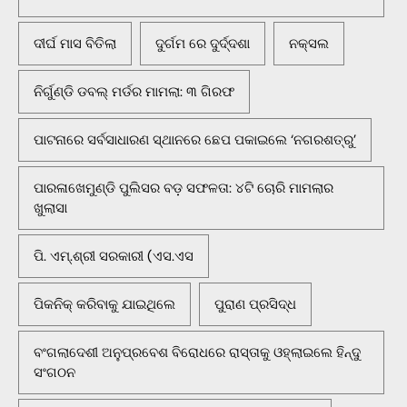
ଦୀର୍ଘ ମାସ ବିତିଲା
ଦୁର୍ଗମ ରେ ଦୁର୍ଦ୍ଦଶା
ନକ୍ସଲ
ନିର୍ଗୁଣ୍ଡି ଡବଲ୍ ମର୍ଡର ମାମଲା: ୩ ଗିରଫ
ପାଟନାରେ ସର୍ବସାଧାରଣ ସ୍ଥାନରେ ଛେପ ପକାଇଲେ ‘ନଗରଶତ୍ରୁ’
ପାରଳାଖେମୁଣ୍ଡି ପୁଲିସର ବଡ଼ ସଫଳତା: ୪ଟି ଚୋରି ମାମଲାର
ଖୁଲାସା
ପି. ଏମ୍.ଶ୍ରୀ ସରକାରୀ (ଏସ.ଏସ
ପିକନିକ୍‌ କରିବାକୁ ଯାଇଥିଲେ
ପୁରାଣ ପ୍ରସିଦ୍ଧ
ବଂଗଲାଦେଶୀ ଅନୁପ୍ରବେଶ ବିରୋଧରେ ରାସ୍ତାକୁ ଓହ୍ଲାଇଲେ ହିନ୍ଦୁ
ସଂଗଠନ