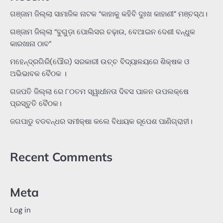
ଗଞ୍ଜାମ ଜିଲ୍ଲା ସାମାଜିକ ନାଟକ “କାହାକୁ କହିବି ଦୁଃଖ କାହାଣୀ” ମଞ୍ଚସ୍ଥ।
ଗଞ୍ଜାମ ଜିଲ୍ଲା “ବୁଗୁଡ଼ା ପୋଲିସର ଚଢ଼ାଉ, ବେଆଇନ ଦେଶୀ ବନ୍ଧୁକ
କାରଖାନା ଠାବ”
ମହେନ୍ଦ୍ରଗିରି(ପୌର) ସରକାରୀ ଉଚ୍ଚ ବିଦ୍ୟାଳୟରେ ଶିକ୍ଷକ ଓ
ଅଭିଭାବକ ବୈଠକ ।
ଗଜପତି ଜିଲ୍ଲା ରେ ୮୦ତମ ସ୍ୱାଧୀନତା ଦିବସ ପାଳନ ଉପଲକ୍ଷେ
ପ୍ରସ୍ତୁତି ବୈଠକ।
ଜଗପାଡୁ ବଡବନ୍ଧର ସମୀକ୍ଷା କଲେ ବିଧାୟକ ରୂପେଶ ପାଣିଗ୍ରାହୀ।
Recent Comments
Meta
Log in