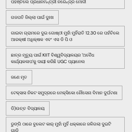
ପହଞ୍ଚିଲେ ପ୍ରଧାନମନ୍ତ୍ରୀ ନରେନ୍ଦ୍ର ମୋଦୀ
ଗଜପତି ଜିଲ୍ଲା ପାଇଁ ଦୁଃଖ
ଗାଇବା ଗ୍ରାମରେ ଦୁଇ ଗୋଷ୍ଠୀ ମୁହାଁ ମୁହିଁରାତି 12.30 ରେ ପହଁଚିଲେ
ଆରକ୍ଷୀ ଅଧିକ୍ଷକ ଏବଂ ଏସ ଡି ପି ଓ
ଛାତ୍ର ମୃତ୍ୟୁ ପାଇଁ KIIT ବିଶ୍ୱବିଦ୍ୟାଳୟର 'ଅବୈଧ
କାର୍ଯ୍ୟକଳାପ'କୁ ଦାୟୀ କରିଛି UGC ପ୍ୟାନେଲ
ଜଣେ ମୃତ
ଟେକ୍ସାସ ନିକଟ ସମୁଦ୍ରରେ ମେକ୍ସିକୋ ନୌସେନା ବିମାନ ଦୁର୍ଘଟଣା
ଡି)ଉଚ୍ଚ ବିଦ୍ୟାଳୟ
ଡୁଙ୍ଗି ଠାରେ ବୁଲେଟ କାର୍ ମୁହାଁ ମୁହିଁ ଧକ୍କାରେ ଜଳିଗଲା ଦୁଇଟି
ଗାଡି