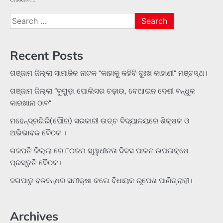
Search
for:
Recent Posts
ଗଞ୍ଜାମ ଜିଲ୍ଲା ସାମାଜିକ ନାଟକ “କାହାକୁ କହିବି ଦୁଃଖ କାହାଣୀ” ମଞ୍ଚସ୍ଥ।
ଗଞ୍ଜାମ ଜିଲ୍ଲା “ବୁଗୁଡ଼ା ପୋଲିସର ଚଢ଼ାଉ, ବେଆଇନ ଦେଶୀ ବନ୍ଧୁକ
କାରଖାନା ଠାବ”
ମହେନ୍ଦ୍ରଗିରି(ପୌର) ସରକାରୀ ଉଚ୍ଚ ବିଦ୍ୟାଳୟରେ ଶିକ୍ଷକ ଓ
ଅଭିଭାବକ ବୈଠକ ।
ଗଜପତି ଜିଲ୍ଲା ରେ ୮୦ତମ ସ୍ୱାଧୀନତା ଦିବସ ପାଳନ ଉପଲକ୍ଷେ
ପ୍ରସ୍ତୁତି ବୈଠକ।
ଜଗପାଡୁ ବଡବନ୍ଧର ସମୀକ୍ଷା କଲେ ବିଧାୟକ ରୂପେଶ ପାଣିଗ୍ରାହୀ।
Archives