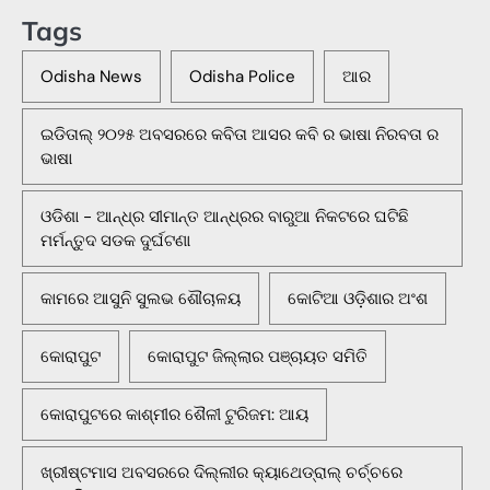
Tags
Odisha News
Odisha Police
ଆର
ଇଡିତାଲ୍ ୨୦୨୫ ଅବସରରେ କବିତା ଆସର କବି ର ଭାଷା ନିରବତା ର
ଭାଷା
ଓଡିଶା - ଆନ୍ଧ୍ର ସୀମାନ୍ତ ଆନ୍ଧ୍ରର ବାରୁଆ ନିକଟରେ ଘଟିଛି
ମର୍ମନ୍ତୁଦ ସଡକ ଦୁର୍ଘଟଣା
କାମରେ ଆସୁନି ସୁଲଭ ଶୌଚାଳୟ
କୋଟିଆ ଓଡ଼ିଶାର ଅଂଶ
କୋରାପୁଟ
କୋରାପୁଟ ଜିଲ୍ଲାର ପଞ୍ଚାୟତ ସମିତି
କୋରାପୁଟରେ କାଶ୍ମୀର ଶୈଳୀ ଟୁରିଜମ: ଆୟ
ଖ୍ରୀଷ୍ଟମାସ ଅବସରରେ ଦିଲ୍ଲୀର କ୍ୟାଥେଡ୍ରାଲ୍ ଚର୍ଚ୍ଚରେ