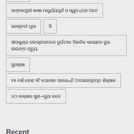
ସମ୍ବଲପୁରୀ ଭାଷା ମାଧୁର୍ଯ୍ୟପୂର୍ଣ ଓ ସ୍ୱତନ୍ତ୍ର ଅଟେ
ସରସ୍ବତୀ ପୂଜା
ସି
ସୀତାକୁଣ୍ଡ ଜଳପ୍ରପାତରେ ଦୁର୍ଘଟଣା: ପିକନିକ ସମୟରେ ଦୁଇ
ଭାଇଙ୍କ ମୃତ୍ୟୁ
ସୁରକ୍ଷା
୧୫ ବର୍ଷ ହେଲା ୨ଟି ପେନସନ ପାଉଛନ୍ତି ଅବସରପ୍ରାପ୍ତ ଶିକ୍ଷକ
୪୦ ଲକ୍ଷର ସୁନା–ରୁପା ଜବତ
Recent