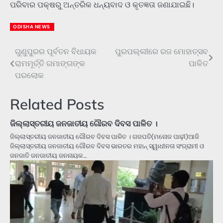
ପରିବାର ପକ୍ଷରୁ ଅନ୍ତରିକ ଧନ୍ୟବାଦ ଓ କୃତଜ୍ଞତା ଜଣାଯାଇଛି।
ODISHA NEWS
ଗୁଣୁପୁରର ପୂର୍ବତନ ବିଧାୟକ
ପୁରପଲ୍ଲୀରେ ରଜ ମୋହାତ୍ସବ
Post
ରାମମୂର୍ତ୍ତି ଗମାଙ୍ଗଙ୍କ
ପାଳିତ
navigation
ପରଲୋକ
Related Posts
ଜିଲ୍ଲାସ୍ତରୀୟ ଜନଜାତୀୟ ଗୌରବ ଦିବସ ପାଳିତ ।
ଜିଲ୍ଲାସ୍ତରୀୟ ଜନଜାତୀୟ ଗୌରବ ଦିବସ ପାଳିତ । ଗଜପତି(ମନୋଜ ପାଢ଼ୀ)ଆଜି
ଜିଲ୍ଲାସ୍ତରୀୟ ଜନଜାତୀୟ ଗୌରବ ଦିବସ ଭାରତର ମହାନ୍ ସ୍ୱାଧୀନତା ସଂଗ୍ରାମୀ ଓ
ଜନଜାତି ଜନଜାତୀୟ ଜନନାୟକ…