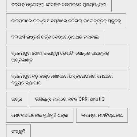
ବରଗଡ଼ ଧନୁଯାତ୍ରା: କଂସଙ୍କ ଦରବାରରେ ମୁଖ୍ୟମନ୍ତ୍ରୀ
ବାରିପଦାରେ ଚଳନ୍ତା ଅବସ୍ଥାରେ ଜଳିଗଲା ଇଲେକ୍ଟ୍ରିକ୍ ସ୍କୁଟର୍
ବିଲିଭର୍ସ ଇଷ୍ଟର୍ଣ ଚର୍ଚ୍ଚ ତେଙ୍ଗେଡ଼ାପଥର ଟିକାବାଲି
ବ୍ରହ୍ମପୁର ଧୋବା ବନ୍ଧହୁଡ଼ା ଭେଣ୍ଡିଂ ଜୋନ୍‌ରେ ଭୟଙ୍କର
ଅଗ୍ନିକାଣ୍ଡ
ବ୍ରହ୍ମପୁର ବଡ଼ ଡାକ୍ତରଖାନାରେ ଅସ୍ତ୍ରୋପଚାର ସମୟରେ
ବିଦ୍ୟୁତ ବ୍ୟାଘାତ
ଭତ୍ତା
ଭିଜିଲାନ୍ସ ଜାଲରେ କଟକ CRRI ଥାନା IIC
ମୋଟରସାଇକେଲ ମୁହାଁମୁହିଁ ଧକ୍କା
ଲରମ୍ଭା ମହାବିଦ୍ୟାଳୟ
ସଂସ୍କୃତି