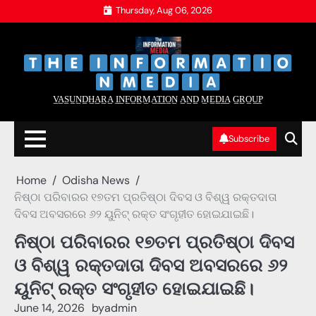
Skip
Thursday, Aug 06, 2026
to
content
‌
‌
V̲A̲S̲U̲N̲D̲H̲A̲R̲A̲ I̲N̲F̲O̲R̲M̲A̲T̲I̲O̲N̲ A̲N̲D̲ M̲E̲D̲I̲A̲ G̲R̲O̲U̲P̲
Subscribe
Home
Odisha News
ନିଷ୍ଠା ପରିବାରର ୧୭ତମ ପ୍ରତିଷ୍ଠା ଦିବସ ଓ ବିଶ୍ୱ ରକ୍ତଦାତା
ଦିବସ ଅବସରରେ ୬୨ ୟୁନିଟ୍ ରକ୍ତ ସଂଗୃହୀତ ହୋଇଯାଇଛି।
ନିଷ୍ଠା ପରିବାରର ୧୭ତମ ପ୍ରତିଷ୍ଠା ଦିବସ
ଓ ବିଶ୍ୱ ରକ୍ତଦାତା ଦିବସ ଅବସରରେ ୬୨
ୟୁନିଟ୍ ରକ୍ତ ସଂଗୃହୀତ ହୋଇଯାଇଛି।
June 14, 2026
by
admin