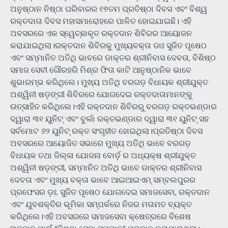
ଅନୁଷ୍ଠାନ ନିଷ୍ଠା ପରିବାରର ୧୭ତମ ପ୍ରତିଷ୍ଠା ଦିବସ ଏବଂ ବିଶ୍ୱ
ରକ୍ତଦାତା ଦିବସ ମହାସମାରୋହରେ ପାଳିତ ହୋଇଯାଇଛି। ଏହି
ଅବସରରେ ଏକ ସ୍ୱେଚ୍ଛାକୃତ ରକ୍ତଦାନ ଶିବିରର ଆୟୋଜନ
କରାଯାଇଥିଲା।ରକ୍ତଦାନ ଶିବିରକୁ ମୁଖ୍ୟବକ୍ତା ଡାଃ ସୁଜିତ ପୃଷେଠ
ଏବଂ ସମ୍ମାନିତ ଅତିଥି ଭାବରେ ଡାକ୍ତର ଶ୍ରୀନିବାସ ଦେବତା, ବିଶିଷ୍ଠ
ସମାଜ ସେବୀ ଗୌରହରି ମିଶ୍ର ଫିତା କାଟି ଆନୁଷ୍ଠାନିକ ଭାବେ
ଶୁଭାରମ୍ଭ କରିଥିଲେ। ମୁଖ୍ୟ ଅତିଥି ବରଗଡ଼ ବିଧାୟକ ଶ୍ରୀଯୁକ୍ତ
ଅଶ୍ୱିନୀ ଷଡ଼ଙ୍ଗୀ ଶିବିରରେ ଯୋଗଦେଇ ରକ୍ତଦାତାମାନଙ୍କୁ
ଉତ୍ସାହିତ କରିଥିଲେ।ଏହି ରକ୍ତଦାନ ଶିବିରରୁ ବରଗଡ଼ ରକ୍ତଭଣ୍ଡାର
ଦ୍ୱାରା ୩୧ ୟୁନିଟ୍ ଏବଂ ବୁର୍ଲା ରକ୍ତଭଣ୍ଡାର ଦ୍ୱାରା ୩୧ ୟୁନିଟ୍ ସହ
ସର୍ବମୋଟ ୬୨ ୟୁନିଟ୍ ରକ୍ତ ସଂଗୃହୀତ ହୋଇଥିଲା।ପ୍ରତିଷ୍ଠା ଦିବସ
ଅବସରରେ ଆୟୋଜିତ ସଭାରେ ମୁଖ୍ୟ ଅତିଥି ଭାବେ ବରଗଡ଼
ବିଧାୟକ ତଥା ଜିଲ୍ଳା ଯୋଜନା ବୋର୍ଡ଼ ର ଅଧ୍ୟକ୍ଷ ଶ୍ରୀଯୁକ୍ତ
ଅଶ୍ୱିନୀ ଷଡ଼ଙ୍ଗୀ, ସମ୍ମାନିତ ଅତିଥି ଭାବେ ଡାକ୍ତର ଶ୍ରୀନିବାସ
ଦେବତା ଏବଂ ମୁଖ୍ୟ ବକ୍ତା ଭାବେ ଆଇଆଇଏମ୍ ସମ୍ବଲପୁରର
ପ୍ରଫେସର ଡ଼ଃ. ସୁଜିତ ପୃଷେଠ ଯୋଗଦେଇ ସମାଜସେବା, ରକ୍ତଦାନ
ଏବଂ ଯୁବଶକ୍ତିର ଭୂମିକା ସମ୍ପର୍କରେ ନିଜର ମତାମତ ବ୍ୟକ୍ତ
କରିଥିଲେ।ଏହି ଅବସରରେ ସମାଜସେବା କ୍ଷେତ୍ରରେ ବିଶେଷ