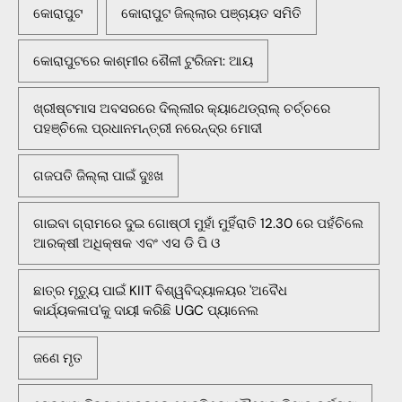
କୋରାପୁଟ
କୋରାପୁଟ ଜିଲ୍ଲାର ପଞ୍ଚାୟତ ସମିତି
କୋରାପୁଟରେ କାଶ୍ମୀର ଶୈଳୀ ଟୁରିଜମ: ଆୟ
ଖ୍ରୀଷ୍ଟମାସ ଅବସରରେ ଦିଲ୍ଲୀର କ୍ୟାଥେଡ୍ରାଲ୍ ଚର୍ଚ୍ଚରେ
ପହଞ୍ଚିଲେ ପ୍ରଧାନମନ୍ତ୍ରୀ ନରେନ୍ଦ୍ର ମୋଦୀ
ଗଜପତି ଜିଲ୍ଲା ପାଇଁ ଦୁଃଖ
ଗାଇବା ଗ୍ରାମରେ ଦୁଇ ଗୋଷ୍ଠୀ ମୁହାଁ ମୁହିଁରାତି 12.30 ରେ ପହଁଚିଲେ
ଆରକ୍ଷୀ ଅଧିକ୍ଷକ ଏବଂ ଏସ ଡି ପି ଓ
ଛାତ୍ର ମୃତ୍ୟୁ ପାଇଁ KIIT ବିଶ୍ୱବିଦ୍ୟାଳୟର 'ଅବୈଧ
କାର୍ଯ୍ୟକଳାପ'କୁ ଦାୟୀ କରିଛି UGC ପ୍ୟାନେଲ
ଜଣେ ମୃତ