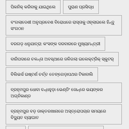
ପିକନିକ୍‌ କରିବାକୁ ଯାଇଥିଲେ
ପୁରାଣ ପ୍ରସିଦ୍ଧ
ବଂଗଲାଦେଶୀ ଅନୁପ୍ରବେଶ ବିରୋଧରେ ରାସ୍ତାକୁ ଓହ୍ଲାଇଲେ ହିନ୍ଦୁ
ସଂଗଠନ
ବରଗଡ଼ ଧନୁଯାତ୍ରା: କଂସଙ୍କ ଦରବାରରେ ମୁଖ୍ୟମନ୍ତ୍ରୀ
ବାରିପଦାରେ ଚଳନ୍ତା ଅବସ୍ଥାରେ ଜଳିଗଲା ଇଲେକ୍ଟ୍ରିକ୍ ସ୍କୁଟର୍
ବିଲିଭର୍ସ ଇଷ୍ଟର୍ଣ ଚର୍ଚ୍ଚ ତେଙ୍ଗେଡ଼ାପଥର ଟିକାବାଲି
ବ୍ରହ୍ମପୁର ଧୋବା ବନ୍ଧହୁଡ଼ା ଭେଣ୍ଡିଂ ଜୋନ୍‌ରେ ଭୟଙ୍କର
ଅଗ୍ନିକାଣ୍ଡ
ବ୍ରହ୍ମପୁର ବଡ଼ ଡାକ୍ତରଖାନାରେ ଅସ୍ତ୍ରୋପଚାର ସମୟରେ
ବିଦ୍ୟୁତ ବ୍ୟାଘାତ