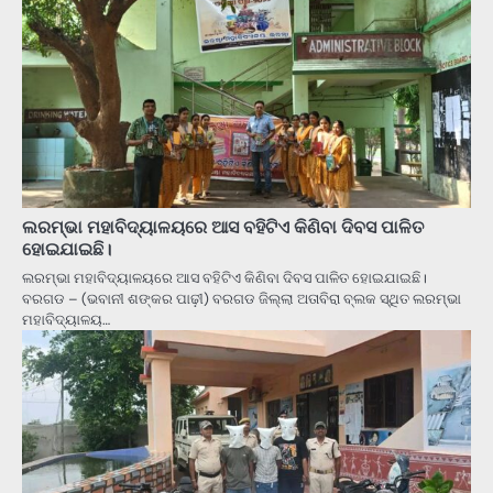
ଲରମ୍ଭା ମହାବିଦ୍ୟାଳୟରେ ଆସ ବହିଟିଏ କିଣିବା ଦିବସ ପାଳିତ
ହୋଇଯାଇଛି।
ଲରମ୍ଭା ମହାବିଦ୍ୟାଳୟରେ ଆସ ବହିଟିଏ କିଣିବା ଦିବସ ପାଳିତ ହୋଇଯାଇଛି।
ବରଗଡ – (ଭବାନୀ ଶଙ୍କର ପାଢ଼ୀ) ବରଗଡ ଜିଲ୍ଲା ଅତାବିରା ବ୍ଲକ ସ୍ଥିତ ଲରମ୍ଭା
ମହାବିଦ୍ୟାଳୟ…