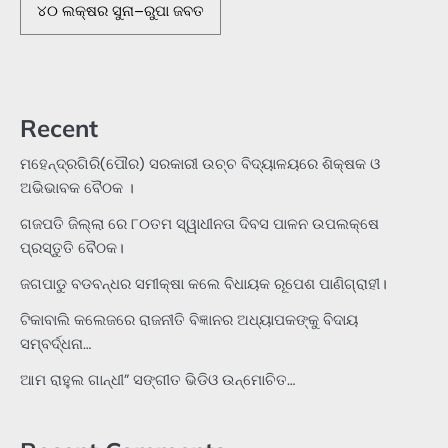
୪୦ ଲକ୍ଷର ସୁନା–ରୁପା ଜବତ
Recent
ମହେନ୍ଦ୍ରଗିରି(ପୌର) ସରକାରୀ ଉଚ୍ଚ ବିଦ୍ୟାଳୟରେ ଶିକ୍ଷକ ଓ
ଅଭିଭାବକ ବୈଠକ ।
ଗଜପତି ଜିଲ୍ଲା ରେ ୮୦ତମ ସ୍ୱାଧୀନତା ଦିବସ ପାଳନ ଉପଲକ୍ଷେ
ପ୍ରସ୍ତୁତି ବୈଠକ।
ଜଗପାଡୁ ବଡବନ୍ଧର ସମୀକ୍ଷା କଲେ ବିଧାୟକ ରୂପେଶ ପାଣିଗ୍ରାହୀ।
ଟିକାବାଲି କଲେଜରେ ରାଜନୀତି ବିଜ୍ଞାନର ଅଧ୍ୟାପକଙ୍କୁ ବିଦାୟ
ସମ୍ବର୍ଦ୍ଧନା…
ଆମ ରାହୁଲ ଗାନ୍ଧୀ” ସଙ୍ଗୀତ ଭିଡିଓ ଉନ୍ମୋଚିତ…