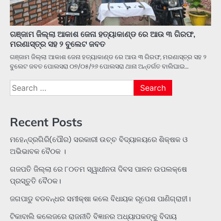
ଗଞ୍ଜାମ ଜିଲ୍ଲା ଆକାଶ ଜେନା ହତ୍ୟାକାଣ୍ଡ ରେ ଆଉ ୩ ଗିରଫ,
ମରଣାସ୍ତ୍ର ସହ ୨ ବୁଲେଟ ଜବତ
ଗଞ୍ଜାମ ଜିଲ୍ଲା ଆକାଶ ଜେନା ହତ୍ୟାକାଣ୍ଡ ରେ ଆଉ ୩ ଗିରଫ, ମରଣାସ୍ତ୍ର ସହ ୨
ବୁଲେଟ ଜବତ ପୋଲସରା ୦୭/୦୫/୨୬ ପୋଲସରା ଥାନା ଅନ୍ତର୍ଗତ ବାଲିଘାଇ…
Search
for:
Recent Posts
ମହେନ୍ଦ୍ରଗିରି(ପୌର) ସରକାରୀ ଉଚ୍ଚ ବିଦ୍ୟାଳୟରେ ଶିକ୍ଷକ ଓ
ଅଭିଭାବକ ବୈଠକ ।
ଗଜପତି ଜିଲ୍ଲା ରେ ୮୦ତମ ସ୍ୱାଧୀନତା ଦିବସ ପାଳନ ଉପଲକ୍ଷେ
ପ୍ରସ୍ତୁତି ବୈଠକ।
ଜଗପାଡୁ ବଡବନ୍ଧର ସମୀକ୍ଷା କଲେ ବିଧାୟକ ରୂପେଶ ପାଣିଗ୍ରାହୀ।
ଟିକାବାଲି କଲେଜରେ ରାଜନୀତି ବିଜ୍ଞାନର ଅଧ୍ୟାପକଙ୍କୁ ବିଦାୟ