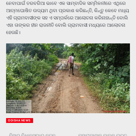
ନେବାପାଇଁ ତରବରିଆ ଭାବେ ଏକ ସାମ୍ବାଦିକ ସମ୍ମିଳନୀରେ ଏଥିରେ
ଆତ୍ମଘୋଷିତ ଉଦ୍ୟମ ଥିବା ପ୍ରକାଶ କରିଛନ୍ତି, କିନ୍ତୁ କେବେ ମଧ୍ୟ
ଏହି ଗ୍ରାମବାସୀଙ୍କ ସହ ଏ ସମ୍ପର୍କରେ ଆଲୋଚନା କରିନାହାନ୍ତି ବୋଲି
ଏହା ତାଙ୍କର ହୀନ ରାଜନୀତି ବୋଲି ଗ୍ରାମବାସୀ ମଧ୍ୟରେ ଆଲୋଚନା
ହେଉଛି।
ODISHA NEWS
ବିହାର ବିଧାନସଭାର ନୂତନ
ମହାରାଜାଙ୍କ ବାଳକ ଉଚ୍ଚ