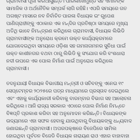
ଗ୍ରାମବାସୀ ପୂଜା କରିଆସୁଛନ୍ତି। ପାରଳାଖେମୁଣ୍ଡି ସହ ଏମାନଙ୍କ
ସାମାଜିକ ଓ ଅର୍ଥନୈତିକ ସମ୍ପର୍କ ଲାଗି ରହିଛି। ଏପରି ସମୟରେ ଗତ
ଅଗଷ୍ଟ ମାସରେ ନବ ନିର୍ବାଚିତ ପାରଳା ବିଧାୟକ ଇଂ ରୁପେଶ
ପାଣିଗ୍ରାହୀଙ୍କୁ ଏଠାକାର ଏକ ମନ୍ଦିର ପ୍ରତିଷ୍ଠା ସମୟରେ ମୂଖ୍ୟ
ଅତିଥି ଭାବେ ନିମନ୍ତ୍ରଣ କରିଥିଲେ ଗ୍ରାମବାସୀ, ବିଧାୟକ ଲିଭିଡି
ଗ୍ରାମବାସୀଙ୍କ ଅନୁରୋଧ କ୍ରମେ ଉକ୍ତ କାର୍ଯ୍ୟକ୍ରମରେ
ଯୋଗଦେଇଥିବା ସମୟରେ ଓଡ଼ିଶା ସ‌ହ ଗମନାଗମନର ସୁବିଧା ପାଇଁ
ଉକ୍ତ କାଶୀନଗର ବଥବା ଠାରୁ ଲିଭିଡି କୁ ସଂଯୋଗ କରି ବଂଶଧାରା
ନଦୀ ଉପରେ ଏକ ପୋଲ ନିର୍ମାଣ ପାଇଁ ଅନୁରୋଧ କରିଥିଲେ
ଗ୍ରାମବାସୀ।
ତଦନୁଯାୟୀ ବିଧାୟକ ବିଭାଗୀୟ ମନ୍ତ୍ରୀ ଓ ସଚିବଙ୍କୁ ଏନେଇ ୧୯
ସେପ୍ଟେମ୍ବର ୨୦୨୫ରେ ପତ୍ର ମାଧ୍ୟମରେ ପ୍ରସ୍ତାବ ଦେଇଥିଲେ
ଏବଂ ଏହାକୁ କାର୍ଯ୍ୟକାରୀ କରିବାକୁ ବାରମ୍ବାର ବିଭାଗ ସହ ଆଲୋଚନା
କରିଥିଲେ। ଆଜି ରାଜ୍ୟ ସରକାର ଏଠାରେ ପୋଲ ନିର୍ମାଣ ନିମନ୍ତେ
ବିଜ୍ଞପ୍ତି ପ୍ରକାଶ କରିବା ସହ ଅନୁମୋଦନ କରିଛନ୍ତି। ବିଧାୟକଙ୍କ
ଉଦ୍ୟମରେ ଏହା ସଫଳ ହେବାକୁ ଯାଉଥିବାରୁ ବିଧାୟକଙ୍କୁ ଧନ୍ୟବାଦ
ଜଣାଇଛନ୍ତି ଗ୍ରାମବାସୀ। ଅପରପକ୍ଷରେ ବିଜେପିରେ ସାମିଲ
ହୋଇଥିବା ପୂର୍ବତନ ବିଜେଡି ବିଧାୟକ ନାରାୟଣ ରାଓ ଏହାର ବାହାବାହା