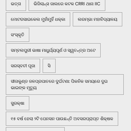
ଭତ୍ତା
ଭିଜିଲାନ୍ସ ଜାଲରେ କଟକ CRRI ଥାନା IIC
ମୋଟରସାଇକେଲ ମୁହାଁମୁହିଁ ଧକ୍କା
ଲରମ୍ଭା ମହାବିଦ୍ୟାଳୟ
ସଂସ୍କୃତି
ସମ୍ବଲପୁରୀ ଭାଷା ମାଧୁର୍ଯ୍ୟପୂର୍ଣ ଓ ସ୍ୱତନ୍ତ୍ର ଅଟେ
ସରସ୍ବତୀ ପୂଜା
ସି
ସୀତାକୁଣ୍ଡ ଜଳପ୍ରପାତରେ ଦୁର୍ଘଟଣା: ପିକନିକ ସମୟରେ ଦୁଇ
ଭାଇଙ୍କ ମୃତ୍ୟୁ
ସୁରକ୍ଷା
୧୫ ବର୍ଷ ହେଲା ୨ଟି ପେନସନ ପାଉଛନ୍ତି ଅବସରପ୍ରାପ୍ତ ଶିକ୍ଷକ