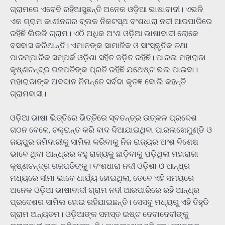
ଗ୍ରାମରେ ଏବେବି ରହିଆସୁଛନ୍ତି ଅନେକ ଓଡ଼ିଆ ଭାଷାବାଦୀ। ଏଭଳି
ଏକ ଗ୍ରାମ କାଶୀନଗର ବ୍ଲକ ନିକଟସ୍ଥ ବଂଶଧାରା ନଦୀ ଆରପାରିରେ
ରହିଛି ଲିଉଡି ଗ୍ରାମ। ଏଠି ଅଧିକ ଅଂଶ ଓଡ଼ିଆ ଭାଷାବାଦୀ ଲୋକେ
ବସବାସ କରିଥାନ୍ତି। ଏମାନଙ୍କ ସାମାଜିକ ଓ ସାଂସ୍କୃତିକ ତଥା
ପାରମ୍ପାରିକ ସମ୍ପର୍କ ଓଡ଼ିଶା ସ‌ହିତ ଜଡ଼ିତ ରହିଛି। ପାରଳା ମହାରାଜା
କୃଷ୍ଣଚନ୍ଦ୍ର ଗଜପତିଙ୍କ ପ୍ରତି ରହିଛି ଯଥେଷ୍ଟ ଭଲ ପାଇବା।
ମହାରାଜାଙ୍କ ଅବଦାନ ନିମନ୍ତେ ସର୍ବଦା କୃତଜ୍ଞ ବୋଲି କହନ୍ତି
ଗ୍ରାମବାସୀ।
ଓଡ଼ିଆ ଭାଷା ଭିତ୍ତିରେ ଭିତ୍ତିରେ ସ୍ବତନ୍ତ୍ର ଉତ୍କଳ ପ୍ରଦେଶ
ଗଠନ ବେଳେ, ଚକ୍ରାନ୍ତ କରି ବାଦ ଦିଆଯାଇଥିବା ପାରଳାଖେମୁଣ୍ଡି ଓ
ଜୟପୁର ଜମିଦାରୀକୁ ସାମିଲ କରିବାକୁ ନିଜ ରାଜ୍ୟର ଅଂଶ ବିଶେଷ
ଭାବେ ଥିବା ଆନ୍ଧ୍ରର ବହୁ ରାଜ୍ୟକୁ ଛାଡ଼ିବାକୁ ପଡ଼ିଥିଲା ମହାରାଜା
କୃଷ୍ଣଚନ୍ଦ୍ର ଗଜପତିଙ୍କୁ। ବଂଶଧାରା ନଦୀ ଓଡ଼ିଶା ଓ ଆନ୍ଧ୍ର
ମଧ୍ୟରେ ସୀମା ଭାବେ ଧାର୍ଯ୍ୟ ହୋଇଥିଲା, ତେବେ ଏହି ସମୟରେ
ଅନେକ ଓଡ଼ିଆ ଭାଷାବାଦୀ ଗ୍ରାମ ନଦୀ ଆରପାରିରେ ରହି ଆନ୍ଧ୍ର
ପ୍ରଦେଶର ସାମିଲ ହୋଇ ରହିଯାଇଛନ୍ତି। ସେସବୁ ମଧ୍ୟରୁ ଏହି ତିହୁଡି
ଗ୍ରାମ ଅନ୍ୟତମ। ଓଡ଼ିଆଙ୍କ ସମସ୍ତ ଇଷ୍ଟ ଦେବାଦେବୀଙ୍କୁ