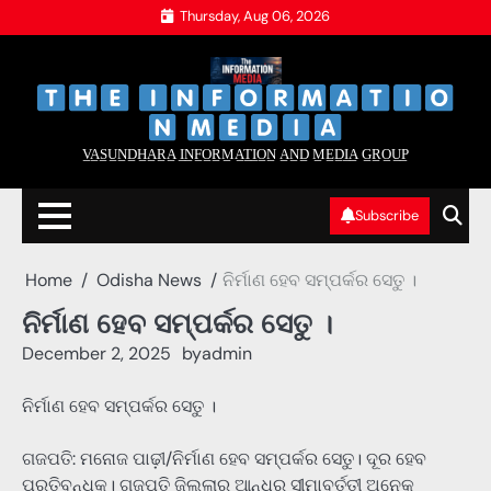
Skip
Thursday, Aug 06, 2026
to
content
‌
‌
V̲A̲S̲U̲N̲D̲H̲A̲R̲A̲ I̲N̲F̲O̲R̲M̲A̲T̲I̲O̲N̲ A̲N̲D̲ M̲E̲D̲I̲A̲ G̲R̲O̲U̲P̲
Subscribe
Home
Odisha News
ନିର୍ମାଣ ହେବ ସମ୍ପର୍କର ସେତୁ ।
ନିର୍ମାଣ ହେବ ସମ୍ପର୍କର ସେତୁ ।
December 2, 2025
by
admin
ନିର୍ମାଣ ହେବ ସମ୍ପର୍କର ସେତୁ ।
ଗଜପତି: ମନୋଜ ପାଢ଼ୀ/ନିର୍ମାଣ ହେବ ସମ୍ପର୍କର ସେତୁ। ଦୂର ହେବ
ପ୍ରତିବନ୍ଧକ। ଗଜପତି ଜିଲ୍ଲାର ଆନ୍ଧ୍ର ସୀମାବର୍ତ୍ତୀ ଅନେକ