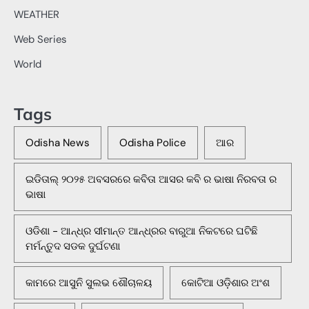
WEATHER
Web Series
World
Tags
Odisha News
Odisha Police
ଆର
ଇଡିତାଲ୍ ୨୦୨୫ ଅବସରରେ କବିତା ଆସର କବି ର ଭାଷା ନିରବତା ର
ଭାଷା
ଓଡିଶା - ଆନ୍ଧ୍ର ସୀମାନ୍ତ ଆନ୍ଧ୍ରର ବାରୁଆ ନିକଟରେ ଘଟିଛି
ମର୍ମନ୍ତୁଦ ସଡକ ଦୁର୍ଘଟଣା
କାମରେ ଆସୁନି ସୁଲଭ ଶୌଚାଳୟ
କୋଟିଆ ଓଡ଼ିଶାର ଅଂଶ