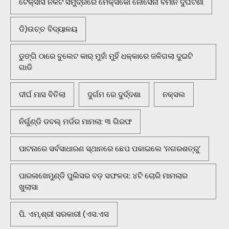
ଟେକ୍ସାସ ନିକଟ ସମୁଦ୍ରରେ ମେକ୍ସିକୋ ନୌସେନା ବିମାନ ଦୁର୍ଘଟଣା
ଡି)ଉଚ୍ଚ ବିଦ୍ୟାଳୟ
ଡୁଙ୍ଗି ଠାରେ ବୁଲେଟ କାର୍ ମୁହାଁ ମୁହିଁ ଧକ୍କାରେ ଜଳିଗଲା ଦୁଇଟି
ଗାଡି
ଦୀର୍ଘ ମାସ ବିତିଲା
ଦୁର୍ଗମ ରେ ଦୁର୍ଦ୍ଦଶା
ନକ୍ସଲ
ନିର୍ଗୁଣ୍ଡି ଡବଲ୍ ମର୍ଡର ମାମଲା: ୩ ଗିରଫ
ପାଟନାରେ ସର୍ବସାଧାରଣ ସ୍ଥାନରେ ଛେପ ପକାଇଲେ ‘ନଗରଶତ୍ରୁ’
ପାରଳାଖେମୁଣ୍ଡି ପୁଲିସର ବଡ଼ ସଫଳତା: ୪ଟି ଚୋରି ମାମଲାର
ଖୁଲାସା
ପି. ଏମ୍.ଶ୍ରୀ ସରକାରୀ (ଏସ.ଏସ