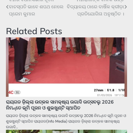
Post
ବାଚସ୍ପତି ଭାବେ ଶପଥ ନେଲେ
ବିଦ୍ୟାଳୟ ଠାରେ ବାର୍ଷିକ କ୍ରୀଡ଼ା
navigation
ପ୍ରେମ କୁମାର
ପ୍ରତିଯୋଗିତା ଅନୁଷ୍ଠିତ ।
Related Posts
ରାୟଗଡ ଜ଼ିଲ୍ଲା ଉତ୍କଳ ସାମକ୍ଷ୍ୟ ଉଗାଦି ଉତ୍ସବଲୁ 2026
ନିମନ୍ତେ ଭୂମି ପୂଜନ ଓ ଶୁଭଖୁଣ୍ଟି ସ୍ଥାପିତ
ରାୟଗଡ ଜ଼ିଲ୍ଲା ଉତ୍କଳ ସାମକ୍ଷ୍ୟ ଉଗାଦି ଉତ୍ସବଲୁ 2026 ନିମନ୍ତେ ଭୂମି ପୂଜନ ଓ
ଶୁଭଖୁଣ୍ଟି ସ୍ଥାପିତ ରାୟଗଡ(Info Media) ରାୟଗଡ ଜ଼ିଲ୍ଲା ଉତ୍କଳ ସାମକ୍ଷ୍ୟ
ଉଗାଦି…