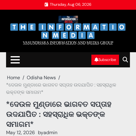
Skip
Thursday, Aug 06, 2026
to
content
‌
‌
V̲A̲S̲U̲N̲D̲H̲A̲R̲A̲ I̲N̲F̲O̲R̲M̲A̲T̲I̲O̲N̲ A̲N̲D̲ M̲E̲D̲I̲A̲ G̲R̲O̲U̲P̲
Subscribe
Home
Odisha News
*ଦେଉଳ ମୁଣ୍ଡାରେ ଭାଗବତ ସପ୍ତାହ ଉଦଯାପିତ : ସହସ୍ରାଧିକ
ଭକ୍ତଙ୍କ ସମାଗମ*
*ଦେଉଳ ମୁଣ୍ଡାରେ ଭାଗବତ ସପ୍ତାହ
ଉଦଯାପିତ : ସହସ୍ରାଧିକ ଭକ୍ତଙ୍କ
ସମାଗମ*
May 12, 2026
by
admin