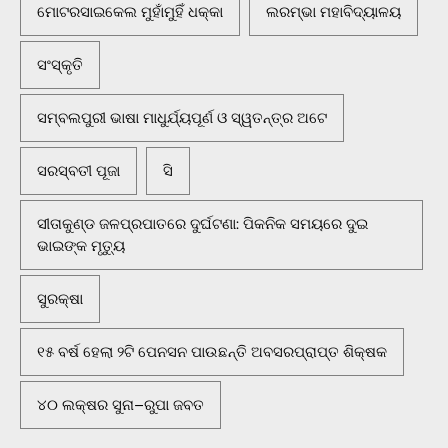
ମୋଟରସାଇକେଲ ମୁହାଁମୁହିଁ ଧକ୍କା
ଲରମ୍ଭା ମହାବିଦ୍ୟାଳୟ
ସଂସ୍କୃତି
ସମ୍ବଲପୁରୀ ଭାଷା ମାଧୁର୍ଯ୍ୟପୂର୍ଣ ଓ ସ୍ୱତନ୍ତ୍ର ଅଟେ
ସରସ୍ବତୀ ପୂଜା
ସି
ସୀତାକୁଣ୍ଡ ଜଳପ୍ରପାତରେ ଦୁର୍ଘଟଣା: ପିକନିକ ସମୟରେ ଦୁଇ
ଭାଇଙ୍କ ମୃତ୍ୟୁ
ସୁରକ୍ଷା
୧୫ ବର୍ଷ ହେଲା ୨ଟି ପେନସନ ପାଉଛନ୍ତି ଅବସରପ୍ରାପ୍ତ ଶିକ୍ଷକ
୪୦ ଲକ୍ଷର ସୁନା–ରୁପା ଜବତ