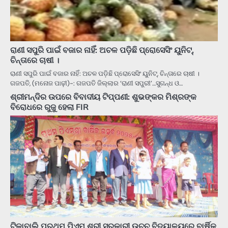
ରାଣୀ ସପୁରି ପାଇଁ ବଜାର ନାହିଁ: ଅଚଳ ପଡ଼ିଛି ପ୍ରୋସେସିଂ ୟୁନିଟ୍‌,
ଚିନ୍ତାରେ ଚାଷୀ ।
ରାଣୀ ସପୁରି ପାଇଁ ବଜାର ନାହିଁ: ଅଚଳ ପଡ଼ିଛି ପ୍ରୋସେସିଂ ୟୁନିଟ୍‌, ଚିନ୍ତାରେ ଚାଷୀ ।
ଗଜପତି, (ମନୋଜ ପାଢ଼ୀ)-: ଗଜପତି ଜିଲ୍ଲାର ‘ରାଣୀ ସପୁରୀ’…ସୁଗନ୍ଧ ଓ…
ଶ୍ରୀମନ୍ଦିର ଉପରେ ବିବାଦୀୟ ଟିପ୍ପଣୀ: ଶୁଭଙ୍କର ମିଶ୍ରଙ୍କ
ବିରୋଧରେ ରୁଜୁ ହେଲା FIR
ଟିକାବାଲି ପ୍ରଥମ ପିଏମ୍ ଶ୍ରୀ ସରକାରୀ ଉଚ୍ଚ ବିଦ୍ୟାଳୟରେ ବାର୍ଷିକ