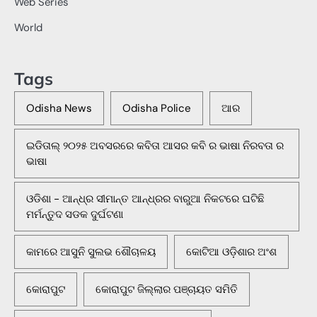
Web Series
World
Tags
Odisha News
Odisha Police
ଆର
ଇଡିତାଲ୍ ୨୦୨୫ ଅବସରରେ କବିତା ଆସର କବି ର ଭାଷା ନିରବତା ର
ଭାଷା
ଓଡିଶା - ଆନ୍ଧ୍ର ସୀମାନ୍ତ ଆନ୍ଧ୍ରର ବାରୁଆ ନିକଟରେ ଘଟିଛି
ମର୍ମନ୍ତୁଦ ସଡକ ଦୁର୍ଘଟଣା
କାମରେ ଆସୁନି ସୁଲଭ ଶୌଚାଳୟ
କୋଟିଆ ଓଡ଼ିଶାର ଅଂଶ
କୋରାପୁଟ
କୋରାପୁଟ ଜିଲ୍ଲାର ପଞ୍ଚାୟତ ସମିତି