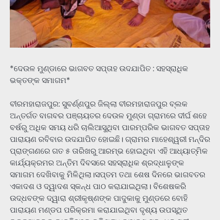
*ଦେଉଳ ମୁଣ୍ଡାରେ ଭାଗବତ ସପ୍ତାହ ଉଦଯାପିତ : ସହସ୍ରାଧିକ
ଭକ୍ତଙ୍କ ସମାଗମ*
ବୀରମହାରାଜପୁର: ସୁବର୍ଣ୍ଣପୁର ଜିଲ୍ଲା ବୀରମହାରାଜପୁର ବ୍ଲକ
ଅନ୍ତର୍ଗତ ବାଗବର ପଞ୍ଚାୟତର ଦେଉଳ ମୁଣ୍ଡା ଗ୍ରାମରେ ଦୀର୍ଘ ଶହେ
ବର୍ଷରୁ ଅଧିକ ସମୟ ଧରି ଚାଲିଆସୁଥିବା ପାରମ୍ପରିକ ଭାଗବତ ସପ୍ତାହ
ପାରାୟଣ ରବିବାର ଉଦଯାପିତ ହୋଇଛି। ଗ୍ରାମର ମାହେଶ୍ୱରୀ ମନ୍ଦିର
ପ୍ରାଙ୍ଗଣରେ ଗତ ୫ ତାରିଖରୁ ଆରମ୍ଭ ହୋଇଥିବା ଏହି ଆଧ୍ୟାତ୍ମିକ
କାର୍ଯ୍ୟକ୍ରମର ଅନ୍ତିମ ଦିବସରେ ସହସ୍ରାଧିକ ଶ୍ରଦ୍ଧାଳୁଙ୍କ
ସମାଗମ ଦେଖିବାକୁ ମିଳିଥିଲା।ସପ୍ତମ ତଥା ଶେଷ ଦିନରେ ଭାଗବତର
ଏକାଦଶ ଓ ଦ୍ୱାଦଶ ସ୍କନ୍ଧ ପାଠ କରାଯାଇଥିଲା। ବିଶେଷକରି
ଉଦ୍ଧବଙ୍କ ଦ୍ୱାରା ଶ୍ରୀକୃଷ୍ଣଙ୍କ ପାଦୁକାକୁ ମୁଣ୍ଡରେ ବୋହି
ପାରାୟଣ ମଣ୍ଡପ ପରିକ୍ରମା କରାଯାଇଥିବା ଦୃଶ୍ୟ ଉପସ୍ଥିତ