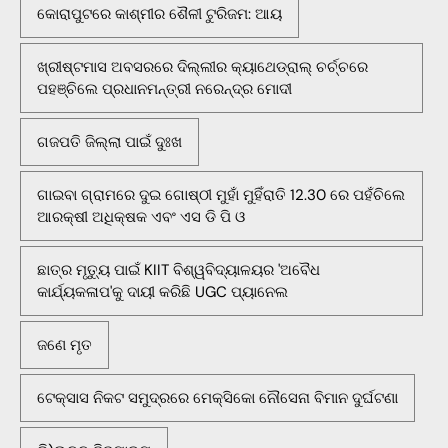
କୋରାପୁଟରେ କାଶ୍ମୀର ଶୈଳୀ ଟୁରିଜମ: ଆୟ
ଖ୍ରୀଷ୍ଟମାସ ଅବସରରେ ଦିଲ୍ଲୀର କ୍ୟାଥେଡ୍ରାଲ୍ ଚର୍ଚ୍ଚରେ
ପହଞ୍ଚିଲେ ପ୍ରଧାନମନ୍ତ୍ରୀ ନରେନ୍ଦ୍ର ମୋଦୀ
ଗଜପତି ଜିଲ୍ଲା ପାଇଁ ଦୁଃଖ
ଗାଇବା ଗ୍ରାମରେ ଦୁଇ ଗୋଷ୍ଠୀ ମୁହାଁ ମୁହିଁରାତି 12.30 ରେ ପହଁଚିଲେ
ଆରକ୍ଷୀ ଅଧିକ୍ଷକ ଏବଂ ଏସ ଡି ପି ଓ
ଛାତ୍ର ମୃତ୍ୟୁ ପାଇଁ KIIT ବିଶ୍ୱବିଦ୍ୟାଳୟର 'ଅବୈଧ
କାର୍ଯ୍ୟକଳାପ'କୁ ଦାୟୀ କରିଛି UGC ପ୍ୟାନେଲ
ଜଣେ ମୃତ
ଟେକ୍ସାସ ନିକଟ ସମୁଦ୍ରରେ ମେକ୍ସିକୋ ନୌସେନା ବିମାନ ଦୁର୍ଘଟଣା