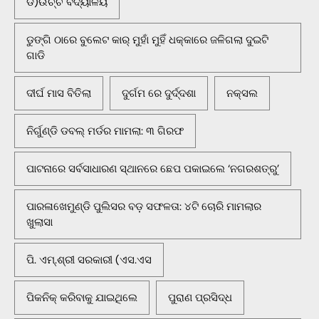
ଡି)ଉଚ୍ଚ ବିଦ୍ୟାଳୟ
ଡୁଙ୍ଗି ଠାରେ ବୁଲେଟ କାର୍ ମୁହାଁ ମୁହିଁ ଧକ୍କାରେ ଜଳିଗଲା ଦୁଇଟି
ଗାଡି
ଦୀର୍ଘ ମାସ ବିତିଲା
ଦୁର୍ଗମ ରେ ଦୁର୍ଦ୍ଦଶା
ନକ୍ସଲ
ନିର୍ଗୁଣ୍ଡି ଡବଲ୍ ମର୍ଡର ମାମଲା: ୩ ଗିରଫ
ପାଟନାରେ ସର୍ବସାଧାରଣ ସ୍ଥାନରେ ଛେପ ପକାଇଲେ ‘ନଗରଶତ୍ରୁ’
ପାରଳାଖେମୁଣ୍ଡି ପୁଲିସର ବଡ଼ ସଫଳତା: ୪ଟି ଚୋରି ମାମଲାର
ଖୁଲାସା
ପି. ଏମ୍.ଶ୍ରୀ ସରକାରୀ (ଏସ.ଏସ
ପିକନିକ୍‌ କରିବାକୁ ଯାଇଥିଲେ
ପୁରାଣ ପ୍ରସିଦ୍ଧ