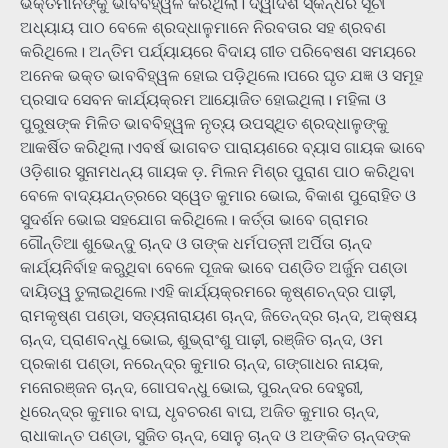
ଭକ୍ତମାନଙ୍କୁ ଭାବବିହ୍ୱଳ କରିଥିଲା। ଦ୍ୱାଦଶ ସ୍କନ୍ଧର ସୂଚୀ
ଅଧ୍ୟାୟ ପାଠ ବେଳେ ଶ୍ରଦ୍ଧାଳୁମାନେ ନିରବତାର ସହ ଶ୍ରବଣ
କରିଥିଲେ। ଅନ୍ତିମ ପର୍ଯ୍ୟାୟରେ ବିଦାୟ ଗୀତ ପରିବେଷଣ ସମୟରେ
ଅନେକ ଭକ୍ତ ଭାବବିହ୍ୱଳ ହୋଇ ପଡ଼ିଥିଲେ।ପରେ ଘୃତ ଯଜ୍ଞ ଓ ସମୂହ
ପ୍ରସାଦ ସେବନ କାର୍ଯ୍ୟକ୍ରମ ଆୟୋଜିତ ହୋଇଥିଲା। ମହିଳା ଓ
ପୁରୁଷଙ୍କ ମିଳିତ ଭାବବିହ୍ୱଳ ନୃତ୍ୟ ଉପସ୍ଥିତ ଶ୍ରଦ୍ଧାଳୁଙ୍କୁ
ଆକର୍ଷିତ କରିଥିଲା।ଏବର୍ଷ ଭାଗବତ ପାରାୟଣରେ ବ୍ୟାସ ଗାୟକ ଭାବେ
ଓଡ଼ିଶାର ସୁନାମଧନ୍ୟ ଗାୟକ ଡ଼. ମିଲନ ମିଶ୍ର ପୁରାଣ ପାଠ କରିଥିବା
ବେଳେ ବାଦ୍ୟଯନ୍ତ୍ରରେ ସ୍ୱେତ କୁମାର ଭୋଇ, ବିକାଶ ପୁରୋହିତ ଓ
ସୁଦର୍ଶନ ଭୋଇ ସହଯୋଗ କରିଥିଲେ। କର୍ତ୍ତା ଭାବେ ଗ୍ରାମର
ଗୌନ୍ତିଆ ଶୁଭେନ୍ଦୁ ଚାନ୍ଦ ଓ ତାଙ୍କ ଧର୍ମପତ୍ନୀ ଅର୍ପିତା ଚାନ୍ଦ
କାର୍ଯ୍ୟନିର୍ବାହ କରୁଥିବା ବେଳେ ପୂଜକ ଭାବେ ପଣ୍ଡିତ ଅର୍ଜୁନ ପଣ୍ଡା
ଦାୟିତ୍ୱ ତୁଲାଇଥିଲେ।ଏହି କାର୍ଯ୍ୟକ୍ରମରେ କୃଷ୍ଣଚନ୍ଦ୍ର ପାଢ଼ୀ,
ରାମକୃଷ୍ଣ ପଣ୍ଡା, ସତ୍ୟନାରାୟଣ ଚାନ୍ଦ, ଜିତେନ୍ଦ୍ର ଚାନ୍ଦ, ଅକ୍ଷୟ
ଚାନ୍ଦ, ପ୍ରାଣବନ୍ଧୁ ଭୋଇ, ଶୁଭ୍ରାଂଶୁ ପାଢ଼ୀ, ରଞ୍ଜିତ ଚାନ୍ଦ, ଓମ
ପ୍ରକାଶ ପଣ୍ଡା, ନରେନ୍ଦ୍ର କୁମାର ଚାନ୍ଦ, ଗଙ୍ଗାଧର ନାୟକ,
ମନୋରଞ୍ଜନ ଚାନ୍ଦ, ଗୋପବନ୍ଧୁ ଭୋଇ, ପୁରନ୍ଦର ଦେହୁରୀ,
ଧିରେନ୍ଦ୍ର କୁମାର ବାଘ, ଧୃବଚରଣ ବାଘ, ଅଜିତ କୁମାର ଚାନ୍ଦ,
ରାଧାକାନ୍ତ ପଣ୍ଡା, ସୁଜିତ ଚାନ୍ଦ, ସୋନୁ ଚାନ୍ଦ ଓ ଅଙ୍କିତ ଚାନ୍ଦଙ୍କ