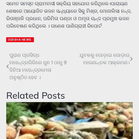
ସମେତ ସମସ୍ତ ଗ୍ରାମବାସୀ ସକ୍ରିୟ ସହଯୋଗ କରିଥିଲେ।ପାରାୟଣ
ଶେଷରେ ଆୟୋଜିତ ଭଜନ ସନ୍ଧ୍ୟାରେ ସିକୁ ମିଶ୍ର, ମୋନାଲିସା ନନ୍ଦ,
ରିତାଞ୍ଜଳି ପ୍ରଧାନ, ପରିମିତା ପଣ୍ଡା ଓ ଅମୃତା ଚାନ୍ଦ ପ୍ରମୁଖ ଭଜନ
ପରିବେଷଣ କରିଥିଲେ । ଗଣେଶ ପାଣିଗ୍ରାହୀ ରିପୋର୍ଟ
ODISHA NEWS
ପୁରାଣ ପ୍ରସିଦ୍ଧ
ଯୁବକକୁ ଗୋଡ଼ାଇ ଗୋଡ଼ାଇ
Post
ମହେନ୍ଦ୍ରଗିରିରେ ଜୁନ 1 ଠାରୁ 9
ମାରଣାନ୍ତକ ଆକ୍ରମଣ।
navigation
ଦିନିଆ ମହେନ୍ଦ୍ରମେଳା
ଅନୁଷ୍ଠିତ ହେବ ।
Related Posts