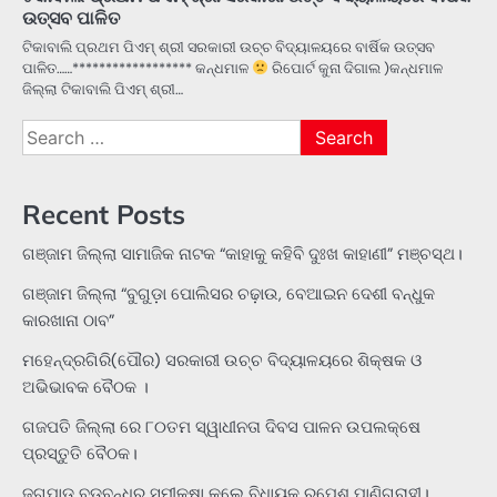
ଉତ୍ସବ ପାଳିତ
ଟିକାବାଲି ପ୍ରଥମ ପିଏମ୍ ଶ୍ରୀ ସରକାରୀ ଉଚ୍ଚ ବିଦ୍ୟାଳୟରେ ବାର୍ଷିକ ଉତ୍ସବ
ପାଳିତ……****************** କନ୍ଧମାଳ
ରିପୋର୍ଟ କୁନା ଦିଗାଲ )କନ୍ଧମାଳ
ଜିଲ୍ଲା ଟିକାବାଲି ପିଏମ୍ ଶ୍ରୀ…
Search
for:
Recent Posts
ଗଞ୍ଜାମ ଜିଲ୍ଲା ସାମାଜିକ ନାଟକ “କାହାକୁ କହିବି ଦୁଃଖ କାହାଣୀ” ମଞ୍ଚସ୍ଥ।
ଗଞ୍ଜାମ ଜିଲ୍ଲା “ବୁଗୁଡ଼ା ପୋଲିସର ଚଢ଼ାଉ, ବେଆଇନ ଦେଶୀ ବନ୍ଧୁକ
କାରଖାନା ଠାବ”
ମହେନ୍ଦ୍ରଗିରି(ପୌର) ସରକାରୀ ଉଚ୍ଚ ବିଦ୍ୟାଳୟରେ ଶିକ୍ଷକ ଓ
ଅଭିଭାବକ ବୈଠକ ।
ଗଜପତି ଜିଲ୍ଲା ରେ ୮୦ତମ ସ୍ୱାଧୀନତା ଦିବସ ପାଳନ ଉପଲକ୍ଷେ
ପ୍ରସ୍ତୁତି ବୈଠକ।
ଜଗପାଡୁ ବଡବନ୍ଧର ସମୀକ୍ଷା କଲେ ବିଧାୟକ ରୂପେଶ ପାଣିଗ୍ରାହୀ।