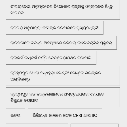
ବଂଗଲାଦେଶୀ ଅନୁପ୍ରବେଶ ବିରୋଧରେ ରାସ୍ତାକୁ ଓହ୍ଲାଇଲେ ହିନ୍ଦୁ
ସଂଗଠନ
ବରଗଡ଼ ଧନୁଯାତ୍ରା: କଂସଙ୍କ ଦରବାରରେ ମୁଖ୍ୟମନ୍ତ୍ରୀ
ବାରିପଦାରେ ଚଳନ୍ତା ଅବସ୍ଥାରେ ଜଳିଗଲା ଇଲେକ୍ଟ୍ରିକ୍ ସ୍କୁଟର୍
ବିଲିଭର୍ସ ଇଷ୍ଟର୍ଣ ଚର୍ଚ୍ଚ ତେଙ୍ଗେଡ଼ାପଥର ଟିକାବାଲି
ବ୍ରହ୍ମପୁର ଧୋବା ବନ୍ଧହୁଡ଼ା ଭେଣ୍ଡିଂ ଜୋନ୍‌ରେ ଭୟଙ୍କର
ଅଗ୍ନିକାଣ୍ଡ
ବ୍ରହ୍ମପୁର ବଡ଼ ଡାକ୍ତରଖାନାରେ ଅସ୍ତ୍ରୋପଚାର ସମୟରେ
ବିଦ୍ୟୁତ ବ୍ୟାଘାତ
ଭତ୍ତା
ଭିଜିଲାନ୍ସ ଜାଲରେ କଟକ CRRI ଥାନା IIC