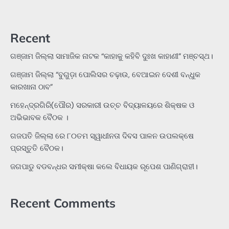
Recent
ଗଞ୍ଜାମ ଜିଲ୍ଲା ସାମାଜିକ ନାଟକ “କାହାକୁ କହିବି ଦୁଃଖ କାହାଣୀ” ମଞ୍ଚସ୍ଥ।
ଗଞ୍ଜାମ ଜିଲ୍ଲା “ବୁଗୁଡ଼ା ପୋଲିସର ଚଢ଼ାଉ, ବେଆଇନ ଦେଶୀ ବନ୍ଧୁକ
କାରଖାନା ଠାବ”
ମହେନ୍ଦ୍ରଗିରି(ପୌର) ସରକାରୀ ଉଚ୍ଚ ବିଦ୍ୟାଳୟରେ ଶିକ୍ଷକ ଓ
ଅଭିଭାବକ ବୈଠକ ।
ଗଜପତି ଜିଲ୍ଲା ରେ ୮୦ତମ ସ୍ୱାଧୀନତା ଦିବସ ପାଳନ ଉପଲକ୍ଷେ
ପ୍ରସ୍ତୁତି ବୈଠକ।
ଜଗପାଡୁ ବଡବନ୍ଧର ସମୀକ୍ଷା କଲେ ବିଧାୟକ ରୂପେଶ ପାଣିଗ୍ରାହୀ।
Recent Comments