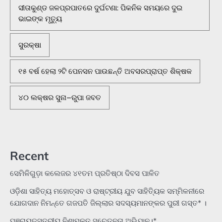
ସୀତାକୁଣ୍ଡ ଜଳପ୍ରପାତରେ ଦୁର୍ଘଟଣା: ପିକନିକ ସମୟରେ ଦୁଇ
ଭାଇଙ୍କ ମୃତ୍ୟୁ
ସୁରକ୍ଷା
୧୫ ବର୍ଷ ହେଲା ୨ଟି ପେନସନ ପାଉଛନ୍ତି ଅବସରପ୍ରାପ୍ତ ଶିକ୍ଷକ
୪୦ ଲକ୍ଷର ସୁନା–ରୁପା ଜବତ
Recent
ସେମିଳିଗୁଡ଼ା କଲେଜର ୪୧ତମ ପ୍ରତିଷ୍ଠା ଦିବସ ପାଳିତ
ଓଡ଼ିଶା ସାହିତ୍ୟ ମହୋତ୍ସବ ଓ ରାଷ୍ଟ୍ରୀୟ ଯୁବ ସାହିତ୍ୟିକ ସମ୍ମିଳନୀରେ
ଯୋଗଦାନ ନିମନ୍ତେ ଗଜପତି ଜିଲ୍ଲାର ସଦସ୍ୟମାନଙ୍କର ପୁରୀ ଗସ୍ତ* ।
ପଞ୍ଚାୟତସ୍ତରୀୟ ନିଶାମୁକ୍ତ ସଚେତନତା ଅଭିଯାନ।*