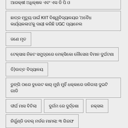
ଆରକ୍ଷୀ ଅଧିକ୍ଷକ ଏବଂ ଏସ ଡି ପି ଓ
ଛାତ୍ର ମୃତ୍ୟୁ ପାଇଁ KIIT ବିଶ୍ୱବିଦ୍ୟାଳୟର 'ଅବୈଧ
କାର୍ଯ୍ୟକଳାପ'କୁ ଦାୟୀ କରିଛି UGC ପ୍ୟାନେଲ
ଜଣେ ମୃତ
ଟେକ୍ସାସ ନିକଟ ସମୁଦ୍ରରେ ମେକ୍ସିକୋ ନୌସେନା ବିମାନ ଦୁର୍ଘଟଣା
ଡି)ଉଚ୍ଚ ବିଦ୍ୟାଳୟ
ଡୁଙ୍ଗି ଠାରେ ବୁଲେଟ କାର୍ ମୁହାଁ ମୁହିଁ ଧକ୍କାରେ ଜଳିଗଲା ଦୁଇଟି
ଗାଡି
ଦୀର୍ଘ ମାସ ବିତିଲା
ଦୁର୍ଗମ ରେ ଦୁର୍ଦ୍ଦଶା
ନକ୍ସଲ
ନିର୍ଗୁଣ୍ଡି ଡବଲ୍ ମର୍ଡର ମାମଲା: ୩ ଗିରଫ