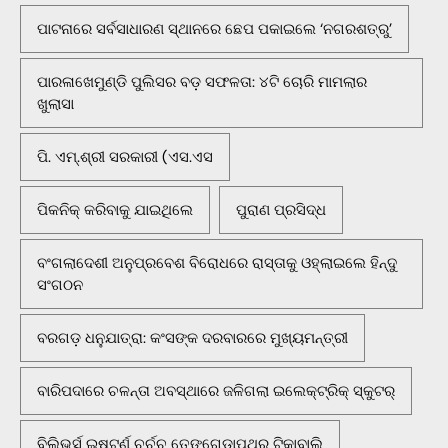
ପାଟନାରେ ସର୍ବସାଧାରଣ ସ୍ଥାନରେ ଛେପ ପକାଇଲେ ‘ନଗରଶତ୍ରୁ’
ପାରଳାଖେମୁଣ୍ଡି ପୁଲିସର ବଡ଼ ସଫଳତା: ୪ଟି ଚୋରି ମାମଲାର
ଖୁଲାସା
ପି. ଏମ୍.ଶ୍ରୀ ସରକାରୀ (ଏସ.ଏସ
ପିକନିକ୍‌ କରିବାକୁ ଯାଇଥିଲେ
ପୁରାଣ ପ୍ରସିଦ୍ଧ
ବଂଗଲାଦେଶୀ ଅନୁପ୍ରବେଶ ବିରୋଧରେ ରାସ୍ତାକୁ ଓହ୍ଲାଇଲେ ହିନ୍ଦୁ
ସଂଗଠନ
ବରଗଡ଼ ଧନୁଯାତ୍ରା: କଂସଙ୍କ ଦରବାରରେ ମୁଖ୍ୟମନ୍ତ୍ରୀ
ବାରିପଦାରେ ଚଳନ୍ତା ଅବସ୍ଥାରେ ଜଳିଗଲା ଇଲେକ୍ଟ୍ରିକ୍ ସ୍କୁଟର୍
ବିଲିଭର୍ସ ଇଷ୍ଟର୍ଣ ଚର୍ଚ୍ଚ ତେଙ୍ଗେଡ଼ାପଥର ଟିକାବାଲି