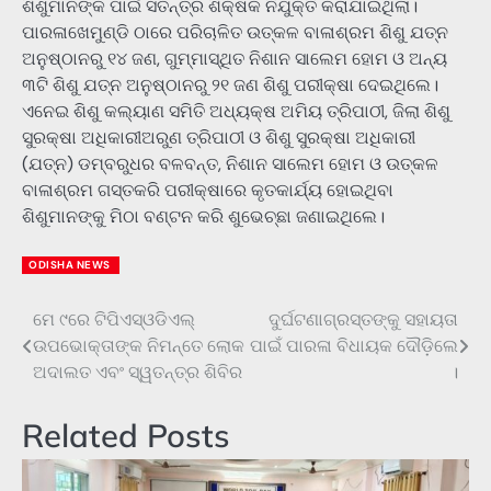
ଶିଶୁମାନଙ୍କ ପାଇଁ ସତନ୍ତ୍ର ଶିକ୍ଷକ ନିଯୁକ୍ତି କରାଯାଇଥିଲା।
ପାରଳାଖେମୁଣ୍ଡି ଠାରେ ପରିଚାଳିତ ଉତ୍କଳ ବାଳାଶ୍ରମ ଶିଶୁ ଯତ୍ନ
ଅନୁଷ୍ଠାନରୁ ୧୪ ଜଣ, ଗୁମ୍ମାସ୍ଥିତ ନିଶାନ ସାଲେମ ହୋମ ଓ ଅନ୍ୟ
୩ଟି ଶିଶୁ ଯତ୍ନ ଅନୁଷ୍ଠାନରୁ ୨୧ ଜଣ ଶିଶୁ ପରୀକ୍ଷା ଦେଇଥିଲେ।
ଏନେଇ ଶିଶୁ କଲ୍ୟାଣ ସମିତି ଅଧ୍ୟକ୍ଷ ଅମିୟ ତ୍ରିପାଠୀ, ଜିଲା ଶିଶୁ
ସୁରକ୍ଷା ଅଧିକାରୀଅରୁଣ ତ୍ରିପାଠୀ ଓ ଶିଶୁ ସୁରକ୍ଷା ଅଧିକାରୀ
(ଯତ୍ନ) ଡମ୍ବରୁଧର ବଳବନ୍ତ, ନିଶାନ ସାଲେମ ହୋମ ଓ ଉତ୍କଳ
ବାଳାଶ୍ରମ ଗସ୍ତକରି ପରୀକ୍ଷାରେ କୃତକାର୍ଯ୍ୟ ହୋଇଥିବା
ଶିଶୁମାନଙ୍କୁ ମିଠା ବଣ୍ଟନ କରି ଶୁଭେଚ୍ଛା ଜଣାଇଥିଲେ।
ODISHA NEWS
ମେ ୯ରେ ଟିପିଏସ୍ଓଡିଏଲ୍
ଦୁର୍ଘଟଣାଗ୍ରସ୍ତଙ୍କୁ ସହାୟତା
Post
ଉପଭୋକ୍ତାଙ୍କ ନିମନ୍ତେ ଲୋକ
ପାଇଁ ପାରଳା ବିଧାୟକ ଦୌଡ଼ିଲେ
navigation
ଅଦାଲତ ଏବଂ ସ୍ୱତନ୍ତ୍ର ଶିବିର
।
Related Posts