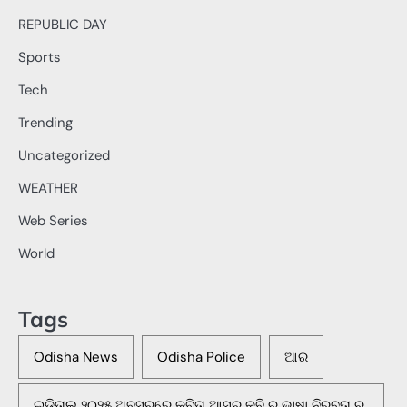
REPUBLIC DAY
Sports
Tech
Trending
Uncategorized
WEATHER
Web Series
World
Tags
Odisha News
Odisha Police
ଆର
ଇଡିତାଲ୍ ୨୦୨୫ ଅବସରରେ କବିତା ଆସର କବି ର ଭାଷା ନିରବତା ର