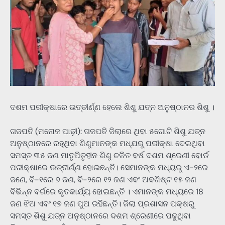
ଦଶମ ପରୀକ୍ଷାରେ ଉତ୍ତୀର୍ଣ୍ଣ ହେଲେ ଶିଶୁ ଯତ୍ନ ଅନୁଷ୍ଠାନର ଶିଶୁ ।
ଗଜପତି (ମନୋଜ ପାଢ଼ୀ): ଗଜପତି ଜିଲାରେ ଥିବା ୫ଗୋଟି ଶିଶୁ ଯତ୍ନ
ଅନୁଷ୍ଠାନରେ ରହୁଥିବା ଶିଶୁମାନଙ୍କ ମଧ୍ଯରୁ ପରୀକ୍ଷା ଦେଇଥିବା
ସମସ୍ତ ୩୫ ଜଣ ମାତୃପିତୃହୀନ ଶିଶୁ ଚଳିତ ବର୍ଷ ଦଶମ ଶ୍ରେଣୀ ବୋର୍ଡ
ପରୀକ୍ଷାରେ ଉତ୍ତୀର୍ଣ୍ଣ ହୋଇଛନ୍ତି। ସେମାନଙ୍କ ମଧ୍ୟରୁ ଏ-୨ରେ
ଜଣେ, ବି-୧ରେ ୭ ଜଣ, ବି-୨ରେ ୧୨ ଜଣ ଏବଂ ଅବଶିଷ୍ଟ ୧୫ ଜଣ
ବିଭିନ୍ନ ବର୍ଗରେ କୃତକାର୍ଯ୍ୟ ହୋଇଛନ୍ତି । ଏମାନଙ୍କ ମଧ୍ୟରେ 18
ଜଣ ଝିଅ ଏବଂ ୧୭ ଜଣ ପୁଅ ରହିଛନ୍ତି। ଜିଲା ପ୍ରଶାସନ ପକ୍ଷରୁ
ସମସ୍ତ ଶିଶୁ ଯତ୍ନ ଅନୁଷ୍ଠାନରେ ଦଶମ ଶ୍ରେଣୀରେ ପଢୁଥିବା