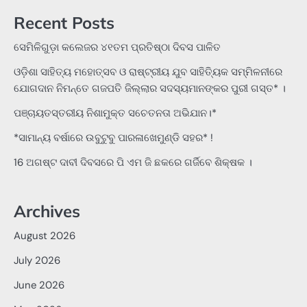
Recent Posts
ସେମିଳିଗୁଡ଼ା କଲେଜର ୪୧ତମ ପ୍ରତିଷ୍ଠା ଦିବସ ପାଳିତ
ଓଡ଼ିଶା ସାହିତ୍ୟ ମହୋତ୍ସବ ଓ ରାଷ୍ଟ୍ରୀୟ ଯୁବ ସାହିତ୍ୟିକ ସମ୍ମିଳନୀରେ
ଯୋଗଦାନ ନିମନ୍ତେ ଗଜପତି ଜିଲ୍ଲାର ସଦସ୍ୟମାନଙ୍କର ପୁରୀ ଗସ୍ତ* ।
ପଞ୍ଚାୟତସ୍ତରୀୟ ନିଶାମୁକ୍ତ ସଚେତନତା ଅଭିଯାନ।*
*ସାମାନ୍ୟ ବର୍ଷାରେ ଉବୁଟୁବୁ ପାରଳାଖେମୁଣ୍ଡି ସହର* !
16 ଅଗଷ୍ଟ ଦାବୀ ଦିବସରେ ପି ଏମ ଜି ଛକରେ ଗର୍ଜିବେ ଶିକ୍ଷକ ।
Archives
August 2026
July 2026
June 2026