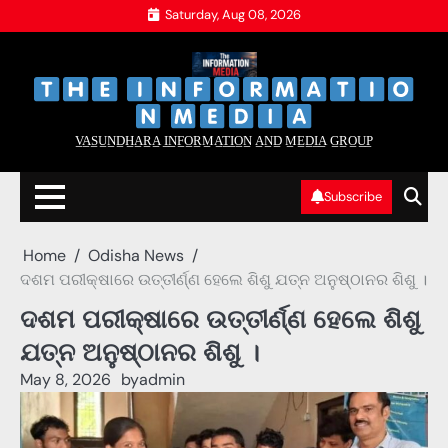
Skip
Saturday, Aug 08, 2026
to
content
‌
‌
V̲A̲S̲U̲N̲D̲H̲A̲R̲A̲ I̲N̲F̲O̲R̲M̲A̲T̲I̲O̲N̲ A̲N̲D̲ M̲E̲D̲I̲A̲ G̲R̲O̲U̲P̲
Subscribe
Home
Odisha News
ଦଶମ ପରୀକ୍ଷାରେ ଉତ୍ତୀର୍ଣ୍ଣ ହେଲେ ଶିଶୁ ଯତ୍ନ ଅନୁଷ୍ଠାନର ଶିଶୁ ।
ଦଶମ ପରୀକ୍ଷାରେ ଉତ୍ତୀର୍ଣ୍ଣ ହେଲେ ଶିଶୁ
ଯତ୍ନ ଅନୁଷ୍ଠାନର ଶିଶୁ ।
May 8, 2026
by
admin