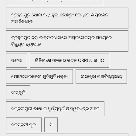
ବ୍ରହ୍ମପୁର ଧୋବା ବନ୍ଧହୁଡ଼ା ଭେଣ୍ଡିଂ ଜୋନ୍‌ରେ ଭୟଙ୍କର
ଅଗ୍ନିକାଣ୍ଡ
ବ୍ରହ୍ମପୁର ବଡ଼ ଡାକ୍ତରଖାନାରେ ଅସ୍ତ୍ରୋପଚାର ସମୟରେ
ବିଦ୍ୟୁତ ବ୍ୟାଘାତ
ଭତ୍ତା
ଭିଜିଲାନ୍ସ ଜାଲରେ କଟକ CRRI ଥାନା IIC
ମୋଟରସାଇକେଲ ମୁହାଁମୁହିଁ ଧକ୍କା
ଲରମ୍ଭା ମହାବିଦ୍ୟାଳୟ
ସଂସ୍କୃତି
ସମ୍ବଲପୁରୀ ଭାଷା ମାଧୁର୍ଯ୍ୟପୂର୍ଣ ଓ ସ୍ୱତନ୍ତ୍ର ଅଟେ
ସରସ୍ବତୀ ପୂଜା
ସି