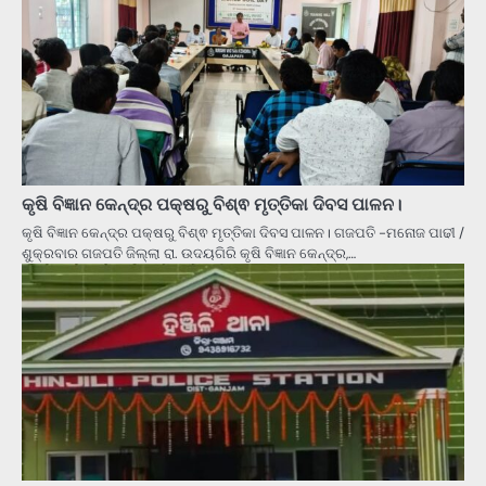
କୃଷି ବିଜ୍ଞାନ କେନ୍ଦ୍ର ପକ୍ଷରୁ ବିଶ୍ଵ ମୃତ୍ତିକା ଦିବସ ପାଳନ।
କୃଷି ବିଜ୍ଞାନ କେନ୍ଦ୍ର ପକ୍ଷରୁ ବିଶ୍ଵ ମୃତ୍ତିକା ଦିବସ ପାଳନ। ଗଜପତି -ମନୋଜ ପାଢୀ /
ଶୁକ୍ରବାର ଗଜପତି ଜିଲ୍ଲା ରା. ଉଦୟଗିରି କୃଷି ବିଜ୍ଞାନ କେନ୍ଦ୍ର,…