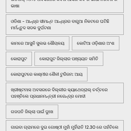
ଭାଷା
ଓଡିଶା - ଆନ୍ଧ୍ର ସୀମାନ୍ତ ଆନ୍ଧ୍ରର ବାରୁଆ ନିକଟରେ ଘଟିଛି
ମର୍ମନ୍ତୁଦ ସଡକ ଦୁର୍ଘଟଣା
କାମରେ ଆସୁନି ସୁଲଭ ଶୌଚାଳୟ
କୋଟିଆ ଓଡ଼ିଶାର ଅଂଶ
କୋରାପୁଟ
କୋରାପୁଟ ଜିଲ୍ଲାର ପଞ୍ଚାୟତ ସମିତି
କୋରାପୁଟରେ କାଶ୍ମୀର ଶୈଳୀ ଟୁରିଜମ: ଆୟ
ଖ୍ରୀଷ୍ଟମାସ ଅବସରରେ ଦିଲ୍ଲୀର କ୍ୟାଥେଡ୍ରାଲ୍ ଚର୍ଚ୍ଚରେ
ପହଞ୍ଚିଲେ ପ୍ରଧାନମନ୍ତ୍ରୀ ନରେନ୍ଦ୍ର ମୋଦୀ
ଗଜପତି ଜିଲ୍ଲା ପାଇଁ ଦୁଃଖ
ଗାଇବା ଗ୍ରାମରେ ଦୁଇ ଗୋଷ୍ଠୀ ମୁହାଁ ମୁହିଁରାତି 12.30 ରେ ପହଁଚିଲେ