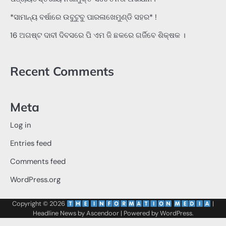
*ସାମାନ୍ୟ ବର୍ଷାରେ ଉବୁଟୁବୁ ପାରଳାଖେମୁଣ୍ଡି ସହର* !
16 ଅଗଷ୍ଟ ଦାବୀ ଦିବସରେ ପି ଏମ ଜି ଛକରେ ଗର୍ଜିବେ ଶିକ୍ଷକ ।
Recent Comments
Meta
Log in
Entries feed
Comments feed
WordPress.org
Copyright © 2026
‌
‌
|
Headline News by
Ascendoor
| Powered by
WordPress
.