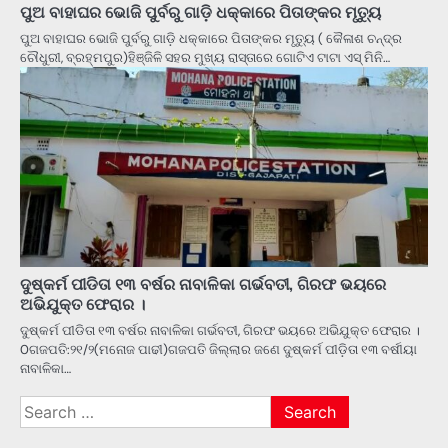
ପୁଅ ବାହାଘର ଭୋଜି ପୁର୍ବରୁ ଗାଡ଼ି ଧକ୍କାରେ ପିତାଙ୍କର ମୃତ୍ୟୁ
ପୁଅ ବାହାଘର ଭୋଜି ପୁର୍ବରୁ ଗାଡ଼ି ଧକ୍କାରେ ପିତାଙ୍କର ମୃତ୍ୟୁ ( କୈଳାଶ ଚନ୍ଦ୍ର
ଚୌଧୁରୀ, ବ୍ରହ୍ମପୁର)ହିଞ୍ଜିଳି ସହର ମୁଖ୍ୟ ରାସ୍ତାରେ ଗୋଟିଏ ଟାଟା ଏସ୍ ମିନି…
ଦୁଷ୍କର୍ମ ପୀଡିତା ୧୩ ବର୍ଷର ନାବାଳିକା ଗର୍ଭବତୀ, ଗିରଫ ଭୟରେ
ଅଭିଯୁକ୍ତ ଫେରାର ।
ଦୁଷ୍କର୍ମ ପୀଡିତା ୧୩ ବର୍ଷର ନାବାଳିକା ଗର୍ଭବତୀ, ଗିରଫ ଭୟରେ ଅଭିଯୁକ୍ତ ଫେରାର ।
0ଗଜପତି:୨୧/୨(ମନୋଜ ପାଢୀ)ଗଜପତି ଜିଲ୍ଲାର ଜଣେ ଦୁଷ୍କର୍ମ ପୀଡ଼ିତା ୧୩ ବର୍ଷୀୟା
ନାବାଳିକା…
Search
for: