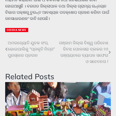
ହୋଇଆସୁଛି । ବରଗଡ ଜିଲ୍ଲାପାଳ ତଥା ଜିଲ୍ଲା ଗ୍ରାମ୍ୟ ଉନ୍ନୟନ
ବିଭାଗ ପକ୍ଷରୁ ତୁରନ୍ତ ଆବଶ୍ୟକ ପଦକ୍ଷେପ ଗ୍ରହଣ କରିବା ପାଇଁ
ଜନସାଧାରଣକଂ ଦାବି ହେଉଛି।
ODISHA NEWS
ଅମରଜ୍ୟୋତି ଯୁବକ ସଂଘ,
ଗଞ୍ଜାମ ଜିଲ୍ଲା ବିଶ୍ୱ ପରିବେଶ
Post
ଭୋଇପାଲିକୁ “ପ୍ରକୃତି ମିତ୍ର”
ଦିବସ: ପୋଲସରା ବ୍ଲକର ୨୬
navigation
ପୁରସ୍କାର ପ୍ରଦାନ
ପଞ୍ଚାୟତରେ ବ୍ୟାପକ ସଫେଇ
ଓ ସଚେତନତା !
Related Posts