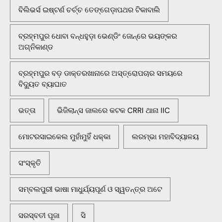
ବିଲିଭର୍ସ ଇଷ୍ଟର୍ଣ ଚର୍ଚ୍ଚ ତେଙ୍ଗେଡ଼ାପଥର ଟିକାବାଲି
ବ୍ରହ୍ମପୁର ଧୋବା ବନ୍ଧହୁଡ଼ା ଭେଣ୍ଡିଂ ଜୋନ୍‌ରେ ଭୟଙ୍କର
ଅଗ୍ନିକାଣ୍ଡ
ବ୍ରହ୍ମପୁର ବଡ଼ ଡାକ୍ତରଖାନାରେ ଅସ୍ତ୍ରୋପଚାର ସମୟରେ
ବିଦ୍ୟୁତ ବ୍ୟାଘାତ
ଭତ୍ତା
ଭିଜିଲାନ୍ସ ଜାଲରେ କଟକ CRRI ଥାନା IIC
ମୋଟରସାଇକେଲ ମୁହାଁମୁହିଁ ଧକ୍କା
ଲରମ୍ଭା ମହାବିଦ୍ୟାଳୟ
ସଂସ୍କୃତି
ସମ୍ବଲପୁରୀ ଭାଷା ମାଧୁର୍ଯ୍ୟପୂର୍ଣ ଓ ସ୍ୱତନ୍ତ୍ର ଅଟେ
ସରସ୍ବତୀ ପୂଜା
ସି