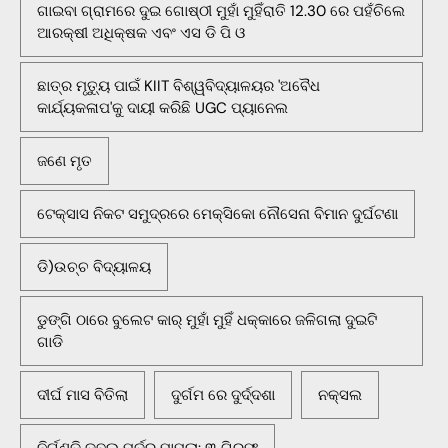
ଗାଇବା ଗ୍ରାମରେ ଦୁଇ ଗୋଷ୍ଠୀ ମୁହାଁ ମୁହିଁରାତି 12.30 ରେ ପହଁଚିଲେ
ଆରକ୍ଷୀ ଅଧିକ୍ଷକ ଏବଂ ଏସ ଡି ପି ଓ
ଛାତ୍ର ମୃତ୍ୟୁ ପାଇଁ KIIT ବିଶ୍ୱବିଦ୍ୟାଳୟର 'ଅବୈଧ
କାର୍ଯ୍ୟକଳାପ'କୁ ଦାୟୀ କରିଛି UGC ପ୍ୟାନେଲ
ଜଣେ ମୃତ
ଟେକ୍ସାସ ନିକଟ ସମୁଦ୍ରରେ ମେକ୍ସିକୋ ନୌସେନା ବିମାନ ଦୁର୍ଘଟଣା
ଡି)ଉଚ୍ଚ ବିଦ୍ୟାଳୟ
ଡୁଙ୍ଗି ଠାରେ ବୁଲେଟ କାର୍ ମୁହାଁ ମୁହିଁ ଧକ୍କାରେ ଜଳିଗଲା ଦୁଇଟି
ଗାଡି
ଦୀର୍ଘ ମାସ ବିତିଲା
ଦୁର୍ଗମ ରେ ଦୁର୍ଦ୍ଦଶା
ନକ୍ସଲ
ନିର୍ଗୁଣ୍ଡି ଡବଲ୍ ମର୍ଡର ମାମଲା: ୩ ଗିରଫ