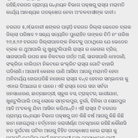
ରହିଛି,ବରଗଡ ଗ୍ରାମ୍ୟ ଉନ୍ନୟନ ବିଭାଗ ପକ୍ଷରୁ ରାସ୍ତା ମରାମତି
କାର୍ଯ୍ୟ ଆବଶ୍ୟକ ପଦକ୍ଷେପ ନେବା ଅଂଚଳବାସୀଙ୍କ ଦାବୀ।
ବରଗଡ ୫,୬(ଭବାନୀ ଶଙ୍କର ପାଢ଼ୀ) ବରଗଡ ଜିଲ୍ଲା ଭେଡେନ ବ୍ଲକ
ଜିଲ୍ଲା ପରିଷଦ ୨ ସଭ୍ୟ ସତ୍ୟଜିତ ପୁରୋହିତ ତାଙ୍କର ଚିଠି ନଂ ତାରିଖ
୨୬,୫,୨୬ ବରଗଡ ଜିଲ୍ଲାପାଳଙ୍କ ନିକଟକୁ ପଠାଥିଲେ ଯେ ଭେଡେନ
ବ୍ଲକ ର ଥୁଆପାଲି ରୁ ଖୁଣ୍ଟୁଲିପାଲି ରାସ୍ତା ର କେନାଲ ବ୍ରିଜ,
ସାରସପାଲି ଉପର ଛକ ନିକଟରେ ଗର୍ତ୍ତ ଅଛି, ସାରସପାଲି ମୋଡାଣି,
ସଂକ୍ରିଡା ବାଲିପଟା ନିକଟରେ କଂକ୍ରିଟ ରାସ୍ତା ଗୋଟି ବାହାରି
ପଡିଲାଣି। ଆଗାମୀ କେନାଲ ପାଣି ଆସିବା ଆଗରୁ ମରାମତି ହେବା
ଅନିବାର୍ଯ୍ୟ ହୋଇପଡିଛି ନହେଲେ ରାସ୍ତା ବନ୍ଦ ହେବାର ସମ୍ଭାବନା କୁ
ଏଡାଇ ଦିଆଯାଇ ନ ପାରେ। ଏହି ରାସ୍ତା ଦେଇ ସଦା ସର୍ବଦା
ଜନସାଧାରଣ, ଛାତ୍ରଛାତ୍ରୀ, ସ୍କୁଲ ବସ, ଟ୍ରାକ୍ଟର, ଭାରୀଯାନ,
ଖୁଣ୍ଟୁଲିପାଲି ଠାରୁ ଲୋକେ ସମ୍ବଲପୁର, ବୁର୍ଲା, ବିନିକା ଓ ସୋନପୁର
ଆଦି ଅଂଚଳକୁ ଯିବା ଆସିବା କରିଥାନ୍ତି। ଏହି ରାସ୍ତା ଟି ବରଗଡ
ଗ୍ରାମ୍ୟ ଉନ୍ନୟନ ବିଭାଗ ପକ୍ଷରୁ ଗତ କିଛି ବର୍ଷ ଆଗରୁ କିଛି କିଛି
କାମ ହୋଇଥିଲା। ବର୍ତ୍ତମାନ ଜରାଜୀର୍ଣ୍ଣ ଅବସ୍ଥାରେ ରହିଛି।କୌଣସି
ବଡ ଦୁର୍ଘଟଣା ଘଟିବା ଆଗରୁ ବିହିତ ପଦକ୍ଷେପ ନେଇ ରାସ୍ତା କୁ
ମରାମତି କରାଯିବା ପାଇଁ ଅଂଚଳବାସୀ ତଥା ଜନସାଧାରଣ ଦାବୀ