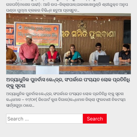
ଗଜପତି(ମନୋଜ ପାଢୀ) : ଆଜି ଉପ-ଜିଲ୍ଲାପାଳ,ପାରଳାଖେମୁଣ୍ଡି ଶ୍ରୀଯୁକ୍ତ ଅନୁପ
ପଣ୍ଡା ଗୁମ୍ମା ବ୍ଲକର ବିଭିନ୍ନ ଛତୁଆ ପ୍ରସ୍ତୁତ…
ଅତ୍ୟାଧୁନିକ ପୁନର୍ବାସ କେନ୍ଦ୍ର, ସଂପର୍କରେ ପଂଚାୟତ ଲୋକ ପ୍ରତିନିଧି
ଙ୍କୁ ସୂଚନା
ଅତ୍ୟାଧୁନିକ ପୁନର୍ବାସ କେନ୍ଦ୍ର, ସଂପର୍କରେ ପଂଚାୟତ ଲୋକ ପ୍ରତିନିଧି ଙ୍କୁ ସୂଚନା
କନ୍ଧମାଳ – ୧୯/୦୧( ରିପୋର୍ଟ କୁନା ଦିଗାଲ)କନ୍ଧମାଳ ଜିଲ୍ଲା ଫୁଲବାଣୀ ନିକଟସ୍ଥ
ସାର୍ତ୍ତାଗୁଡ଼ା ଠାରେ…
Search
for: