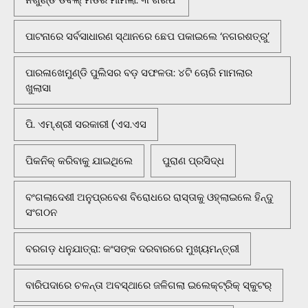
ପାଟନାରେ ସର୍ବସାଧାରଣ ସ୍ଥାନରେ ଛେପ ପକାଇଲେ ‘ନଗରଶତ୍ରୁ’
ପାରଳାଖେମୁଣ୍ଡି ପୁଲିସର ବଡ଼ ସଫଳତା: ୪ଟି ଚୋରି ମାମଲାର
ଖୁଲାସା
ପି. ଏମ୍.ଶ୍ରୀ ସରକାରୀ (ଏସ.ଏସ
ପିକନିକ୍‌ କରିବାକୁ ଯାଇଥିଲେ
ପୁରାଣ ପ୍ରସିଦ୍ଧ
ବଂଗଲାଦେଶୀ ଅନୁପ୍ରବେଶ ବିରୋଧରେ ରାସ୍ତାକୁ ଓହ୍ଲାଇଲେ ହିନ୍ଦୁ
ସଂଗଠନ
ବରଗଡ଼ ଧନୁଯାତ୍ରା: କଂସଙ୍କ ଦରବାରରେ ମୁଖ୍ୟମନ୍ତ୍ରୀ
ବାରିପଦାରେ ଚଳନ୍ତା ଅବସ୍ଥାରେ ଜଳିଗଲା ଇଲେକ୍ଟ୍ରିକ୍ ସ୍କୁଟର୍