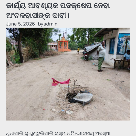
କାର୍ଯ୍ୟ ଆବଶ୍ୟକ ପଦକ୍ଷେପ ନେବା
ଅଂଚଳବାସୀଙ୍କ ଦାବୀ।
June 5, 2026
by
admin
ଥୁଆପାଲି ରୁ ଖୁଣ୍ଟୁଲିପାଲି ରାସ୍ତା ଅତି ଶୋଚନୀୟ ଅବସ୍ଥା