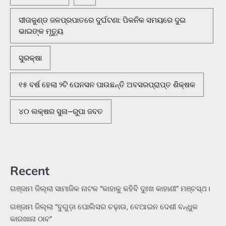
ସୀତାକୁଣ୍ଡ ଜଳପ୍ରପାତରେ ଦୁର୍ଘଟଣା: ପିକନିକ ସମୟରେ ଦୁଇ
ଭାଇଙ୍କ ମୃତ୍ୟୁ
ସୁରକ୍ଷା
୧୫ ବର୍ଷ ହେଲା ୨ଟି ପେନସନ ପାଉଛନ୍ତି ଅବସରପ୍ରାପ୍ତ ଶିକ୍ଷକ
୪୦ ଲକ୍ଷର ସୁନା–ରୁପା ଜବତ
Recent
ଗଞ୍ଜାମ ଜିଲ୍ଲା ସାମାଜିକ ନାଟକ “କାହାକୁ କହିବି ଦୁଃଖ କାହାଣୀ” ମଞ୍ଚସ୍ଥ।
ଗଞ୍ଜାମ ଜିଲ୍ଲା “ବୁଗୁଡ଼ା ପୋଲିସର ଚଢ଼ାଉ, ବେଆଇନ ଦେଶୀ ବନ୍ଧୁକ
କାରଖାନା ଠାବ”