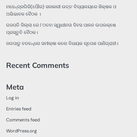
ମହେନ୍ଦ୍ରଗିରି(ପୌର) ସରକାରୀ ଉଚ୍ଚ ବିଦ୍ୟାଳୟରେ ଶିକ୍ଷକ ଓ
ଅଭିଭାବକ ବୈଠକ ।
ଗଜପତି ଜିଲ୍ଲା ରେ ୮୦ତମ ସ୍ୱାଧୀନତା ଦିବସ ପାଳନ ଉପଲକ୍ଷେ
ପ୍ରସ୍ତୁତି ବୈଠକ।
ଜଗପାଡୁ ବଡବନ୍ଧର ସମୀକ୍ଷା କଲେ ବିଧାୟକ ରୂପେଶ ପାଣିଗ୍ରାହୀ।
Recent Comments
Meta
Log in
Entries feed
Comments feed
WordPress.org