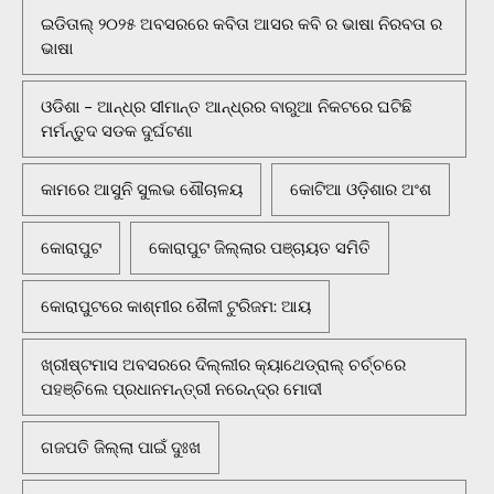
ଇଡିତାଲ୍ ୨୦୨୫ ଅବସରରେ କବିତା ଆସର କବି ର ଭାଷା ନିରବତା ର
ଭାଷା
ଓଡିଶା - ଆନ୍ଧ୍ର ସୀମାନ୍ତ ଆନ୍ଧ୍ରର ବାରୁଆ ନିକଟରେ ଘଟିଛି
ମର୍ମନ୍ତୁଦ ସଡକ ଦୁର୍ଘଟଣା
କାମରେ ଆସୁନି ସୁଲଭ ଶୌଚାଳୟ
କୋଟିଆ ଓଡ଼ିଶାର ଅଂଶ
କୋରାପୁଟ
କୋରାପୁଟ ଜିଲ୍ଲାର ପଞ୍ଚାୟତ ସମିତି
କୋରାପୁଟରେ କାଶ୍ମୀର ଶୈଳୀ ଟୁରିଜମ: ଆୟ
ଖ୍ରୀଷ୍ଟମାସ ଅବସରରେ ଦିଲ୍ଲୀର କ୍ୟାଥେଡ୍ରାଲ୍ ଚର୍ଚ୍ଚରେ
ପହଞ୍ଚିଲେ ପ୍ରଧାନମନ୍ତ୍ରୀ ନରେନ୍ଦ୍ର ମୋଦୀ
ଗଜପତି ଜିଲ୍ଲା ପାଇଁ ଦୁଃଖ