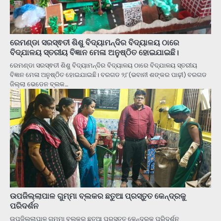
ରେମଣ୍ଡା ସରସ୍ଵତୀ ଶିଶୁ ବିଦ୍ୟାମନ୍ଦିର ବିଦ୍ୟାଳୟ ଠାରେ
ବିଦ୍ଯାଳୟ ସ୍ତରୀୟ ବିଜ୍ଞାନ ମେଳା ଅନୁଷ୍ଠିତ ହୋଇଯାଇଛି।
ରେମଣ୍ଡା ସରସ୍ଵତୀ ଶିଶୁ ବିଦ୍ୟାମନ୍ଦିର ବିଦ୍ୟାଳୟ ଠାରେ ବିଦ୍ଯାଳୟ ସ୍ତରୀୟ
ବିଜ୍ଞାନ ମେଳା ଅନୁଷ୍ଠିତ ହୋଇଯାଇଛି। ବରଗଡ ୨,୮(ଭବାନୀ ଶଙ୍କର ପାଢ଼ୀ) ବରଗଡ
ଜିଲ୍ଲା ଭେଡେନ ବ୍ଲକ…
ଉପଜିଲ୍ଲାପାଳ ଗୁମ୍ମା ବ୍ଲକର ଛତୁଆ ପ୍ରସ୍ତୁତ କେନ୍ଦ୍ରକୁ
ପରିଦର୍ଶନ
ଉପଜିଲ୍ଲାପାଳ ଗୁମ୍ମା ବ୍ଲକର ଛତୁଆ ପ୍ରସ୍ତୁତ କେନ୍ଦ୍ରକୁ ପରିଦର୍ଶନ