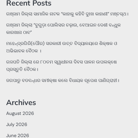
Recent Posts
ଗଞ୍ଜାମ ଜିଲ୍ଲା ସାମାଜିକ ନାଟକ “କାହାକୁ କହିବି ଦୁଃଖ କାହାଣୀ” ମଞ୍ଚସ୍ଥ।
ଗଞ୍ଜାମ ଜିଲ୍ଲା “ବୁଗୁଡ଼ା ପୋଲିସର ଚଢ଼ାଉ, ବେଆଇନ ଦେଶୀ ବନ୍ଧୁକ
କାରଖାନା ଠାବ”
ମହେନ୍ଦ୍ରଗିରି(ପୌର) ସରକାରୀ ଉଚ୍ଚ ବିଦ୍ୟାଳୟରେ ଶିକ୍ଷକ ଓ
ଅଭିଭାବକ ବୈଠକ ।
ଗଜପତି ଜିଲ୍ଲା ରେ ୮୦ତମ ସ୍ୱାଧୀନତା ଦିବସ ପାଳନ ଉପଲକ୍ଷେ
ପ୍ରସ୍ତୁତି ବୈଠକ।
ଜଗପାଡୁ ବଡବନ୍ଧର ସମୀକ୍ଷା କଲେ ବିଧାୟକ ରୂପେଶ ପାଣିଗ୍ରାହୀ।
Archives
August 2026
July 2026
June 2026