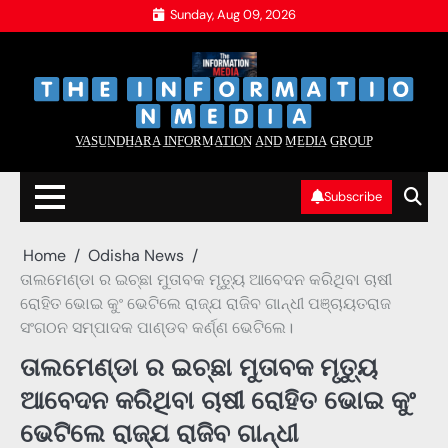
Skip
Sunday, Aug 09, 2026
to
content
‌
‌
V̲A̲S̲U̲N̲D̲H̲A̲R̲A̲ I̲N̲F̲O̲R̲M̲A̲T̲I̲O̲N̲ A̲N̲D̲ M̲E̲D̲I̲A̲ G̲R̲O̲U̲P̲
Subscribe
Home
Odisha News
ତାଲମେଣ୍ଡା ର ଇଚ୍ଛା ମୁତାବକ ମୃତ୍ୟୁ ଆବେଦନ କରିଥିବା ଚାଷୀ
ରୋହିତ ଭୋଇ କୁଂ ଭେଟିଲେ ରାଜ୍ଯ ରାଜିବ ଗାନ୍ଧୀ ପଞ୍ଚାୟତରାଜ
ସଂଗଠନ ସମ୍ପାଦକ ପାଣ୍ଡବ କର୍ଣ୍ଣ ଭେଟିଲେ।
ତାଲମେଣ୍ଡା ର ଇଚ୍ଛା ମୁତାବକ ମୃତ୍ୟୁ
ଆବେଦନ କରିଥିବା ଚାଷୀ ରୋହିତ ଭୋଇ କୁଂ
ଭେଟିଲେ ରାଜ୍ଯ ରାଜିବ ଗାନ୍ଧୀ