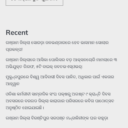
Recent
ଗଞ୍ଜାମ ଜିଲ୍ଲା ସୋରଡ଼ା ଜଳଭଣ୍ଡାରରେ ହେବ ଭାସମାନ ସୋଲାର
ପ୍ରକଳ୍ପ!
ଗଞ୍ଜାମ ଜିଲ୍ଲାରେ ଆସିକା ପୋଲିସର ବଡ଼ ଆକ୍ସନଚୋରି ମାମଲାରେ ୩
ଅଭିଯୁକ୍ତ ଗିରଫ, ୫ଟି ବାଇକ୍ ଜବତଭଏସ୍‌ଓଭର୍:
ମୁକୁନ୍ଦପୁରରେ ବିଶ୍ୱ ଆଦିବାସୀ ଦିବସ ପାଳିତ, ଅଧିକାର ପାଇଁ ଏକତାର
ଆହ୍ୱାନ
ଓଡିଶା କର୍ମଜୀବୀ ସାମ୍ବାଦିକ ସଂଘ ପକ୍ଷରୁ ଅଗଷ୍ଟ ୯ କ୍ରାନ୍ତି ଦିବସ
ଅବସରରେ ବରଗଡ ଜିଲ୍ଲା କାରାଗାର ପରିସରରେ କବିତା ପାଠୋତ୍ସବ
ଅନୁଷ୍ଠିତ ହୋଇଯାଇଛି।
ଗଞ୍ଜାମ ଜିଲ୍ଲା ବିରଞ୍ଚିପୁର ସରପଞ୍ଚ ମନ୍ଦାକିନୀଙ୍କ ଘର ବାହୁଡ଼ା