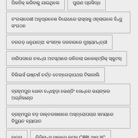
ପିକନିକ୍‌ କରିବାକୁ ଯାଇଥିଲେ
ପୁରାଣ ପ୍ରସିଦ୍ଧ
ବଂଗଲାଦେଶୀ ଅନୁପ୍ରବେଶ ବିରୋଧରେ ରାସ୍ତାକୁ ଓହ୍ଲାଇଲେ ହିନ୍ଦୁ
ସଂଗଠନ
ବରଗଡ଼ ଧନୁଯାତ୍ରା: କଂସଙ୍କ ଦରବାରରେ ମୁଖ୍ୟମନ୍ତ୍ରୀ
ବାରିପଦାରେ ଚଳନ୍ତା ଅବସ୍ଥାରେ ଜଳିଗଲା ଇଲେକ୍ଟ୍ରିକ୍ ସ୍କୁଟର୍
ବିଲିଭର୍ସ ଇଷ୍ଟର୍ଣ ଚର୍ଚ୍ଚ ତେଙ୍ଗେଡ଼ାପଥର ଟିକାବାଲି
ବ୍ରହ୍ମପୁର ଧୋବା ବନ୍ଧହୁଡ଼ା ଭେଣ୍ଡିଂ ଜୋନ୍‌ରେ ଭୟଙ୍କର
ଅଗ୍ନିକାଣ୍ଡ
ବ୍ରହ୍ମପୁର ବଡ଼ ଡାକ୍ତରଖାନାରେ ଅସ୍ତ୍ରୋପଚାର ସମୟରେ
ବିଦ୍ୟୁତ ବ୍ୟାଘାତ
ଭତ୍ତା
ଭିଜିଲାନ୍ସ ଜାଲରେ କଟକ CRRI ଥାନା IIC