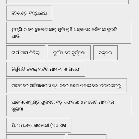
ଡି)ଉଚ୍ଚ ବିଦ୍ୟାଳୟ
ଡୁଙ୍ଗି ଠାରେ ବୁଲେଟ କାର୍ ମୁହାଁ ମୁହିଁ ଧକ୍କାରେ ଜଳିଗଲା ଦୁଇଟି
ଗାଡି
ଦୀର୍ଘ ମାସ ବିତିଲା
ଦୁର୍ଗମ ରେ ଦୁର୍ଦ୍ଦଶା
ନକ୍ସଲ
ନିର୍ଗୁଣ୍ଡି ଡବଲ୍ ମର୍ଡର ମାମଲା: ୩ ଗିରଫ
ପାଟନାରେ ସର୍ବସାଧାରଣ ସ୍ଥାନରେ ଛେପ ପକାଇଲେ ‘ନଗରଶତ୍ରୁ’
ପାରଳାଖେମୁଣ୍ଡି ପୁଲିସର ବଡ଼ ସଫଳତା: ୪ଟି ଚୋରି ମାମଲାର
ଖୁଲାସା
ପି. ଏମ୍.ଶ୍ରୀ ସରକାରୀ (ଏସ.ଏସ