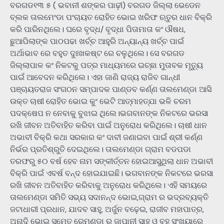
ବରଗଡ୧୩ ୫ ( ଭବାନୀ ଶଙ୍କର ପାଢ଼ୀ) ବରଗଡ ଜିଲ୍ଲା ଭେଡେନ
ବ୍ଲକ ତାଲମେଂଡା ପଂଚାୟତ ରୋହିତ ଭୋଇ ଖରିଫ ଋତୁର ଧାନ ବିକ୍ରି
କରି ପାରିନଥିଲେ। ଘରେ ବୃଦ୍ଧ/ ବୃଦ୍ଧା ପିତାମାତା କଂ ଔଷଧ,
ଛୁଆପିଲାଙ୍କ ପାଠପଢା ଖର୍ଚ୍ଚ ଆହୁରି ଅନ୍ୟାନ୍ୟ ଖର୍ଚ୍ଚ ପାଇଁ
ଅର୍ଥାଭାବ ରେ ବହୁତ ଦୁଃଖକଷ୍ଟ ରେ ଚଳୁଥିଲେ। ସେ ବରଗଡ
ଜିଲ୍ଲାପାଳ କଂ ନିକଟକୁ ପତ୍ର ମାଧ୍ୟମରେ ଇଚ୍ଛା ମୁତାବକ ମୃତ୍ୟୁ
ପାଇଁ ଆବେଦନ କରିଥିଲେ। ଏହା ଜାଣି ରାଜ୍ୟ ରାଜିବ ଗାନ୍ଧୀ
ପଞ୍ଚାୟତରାଜ ସଂଗଠନ ସମ୍ପାଦକ ପାଣ୍ଡବ କର୍ଣ୍ଣ ତାଲମେଣ୍ଡା ଆସି
ଉକ୍ତ ଚାଷୀ ରୋହିତ ଭୋଇ କୁଂ ଭେଟି ଆତ୍ମାହତ୍ଯା ଭଳି ଚରମ
ପଦକ୍ଷେପ ନ ନେବାକୁ ବୁଝାଇ ଥିଲେ।ଭଗବାନଙ୍କ ନିକଟରେ ଭରସା
ରଖି ଜୀବନ ଅତିବାହିତ କରିବା ପାଇଁ ଅନୁରୋଧ କରିଥିଲେ। ଚାଷୀ ଧାନ
ଅଭାବୀ ବିକ୍ରି କଥା ସରକାର କଂ ଦାବୀ ଜଣାଇବା ପାଇଁ ଶ୍ରୀ କର୍ଣ୍ଣ
ନିର୍ଭର ପ୍ରତିଶ୍ରୁତି ଦେଇଥିଲେ। ତାଲମେଣ୍ଡା ଗ୍ରାମ ବଡପଡା
ତରଫରୁ ୫୦ ବର୍ଷ ହେବ ନାମ ସଙ୍କୀର୍ତ୍ତନ ହୋଇଆସୁଥିଲା ଧାନ ଅଭାବୀ
ବିକ୍ରି ପାଇଁ ଏବର୍ଷ ବନ୍ଦ ହୋଇଯାଇଛି। ଭଗବାନଙ୍କ ନିକଟରେ ଭରସା
ରଖି ଜୀବନ ଅତିବାହିତ କରିବାକୁ ଅନୁରୋଧ କରିଥିଲେ। ଏହି ସମୟରେ
ତାଲମେଣ୍ଡା ସମିତି ସଭ୍ୟ ସଦାନନ୍ଦ ଭୋଇ,ଗ୍ରାମ ର ଭଦ୍ରବ୍ୟକ୍ତି
ଜଟାଧାରୀ ପ୍ରଧାନ, ଯାଦବ ସାହୁ, ଅର୍ଜୁନ ବଢ଼େଇ, ରାଜୀବ ମହାପାତ୍ର,
ଅନାଦି ଭୋଇ ସମେତ ରେମଣ୍ଡା ର ଜାପାନୀ ସାହୁ ଓ ବହୁ ସଂଖ୍ୟାରେ