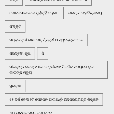
ମୋଟରସାଇକେଲ ମୁହାଁମୁହିଁ ଧକ୍କା
ଲରମ୍ଭା ମହାବିଦ୍ୟାଳୟ
ସଂସ୍କୃତି
ସମ୍ବଲପୁରୀ ଭାଷା ମାଧୁର୍ଯ୍ୟପୂର୍ଣ ଓ ସ୍ୱତନ୍ତ୍ର ଅଟେ
ସରସ୍ବତୀ ପୂଜା
ସି
ସୀତାକୁଣ୍ଡ ଜଳପ୍ରପାତରେ ଦୁର୍ଘଟଣା: ପିକନିକ ସମୟରେ ଦୁଇ
ଭାଇଙ୍କ ମୃତ୍ୟୁ
ସୁରକ୍ଷା
୧୫ ବର୍ଷ ହେଲା ୨ଟି ପେନସନ ପାଉଛନ୍ତି ଅବସରପ୍ରାପ୍ତ ଶିକ୍ଷକ
୪୦ ଲକ୍ଷର ସୁନା–ରୁପା ଜବତ