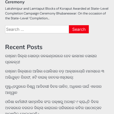
Ceremony
Lakshmipur and Lamtaput Blocks of Koraput Awarded at State-Level
Completion Campaign Ceremony Bhubaneswar: On the occasion of
the State-Level ‘Completion…
Search
for:
Recent Posts
ଗଞ୍ଜାମ ଜିଲ୍ଲା ସୋରଡ଼ା ଜଳଭଣ୍ଡାରରେ ହେବ ଭାସମାନ ସୋଲାର
ପ୍ରକଳ୍ପ!
ଗଞ୍ଜାମ ଜିଲ୍ଲାରେ ଆସିକା ପୋଲିସର ବଡ଼ ଆକ୍ସନଚୋରି ମାମଲାରେ ୩
ଅଭିଯୁକ୍ତ ଗିରଫ, ୫ଟି ବାଇକ୍ ଜବତଭଏସ୍‌ଓଭର୍:
ମୁକୁନ୍ଦପୁରରେ ବିଶ୍ୱ ଆଦିବାସୀ ଦିବସ ପାଳିତ, ଅଧିକାର ପାଇଁ ଏକତାର
ଆହ୍ୱାନ
ଓଡିଶା କର୍ମଜୀବୀ ସାମ୍ବାଦିକ ସଂଘ ପକ୍ଷରୁ ଅଗଷ୍ଟ ୯ କ୍ରାନ୍ତି ଦିବସ
ଅବସରରେ ବରଗଡ ଜିଲ୍ଲା କାରାଗାର ପରିସରରେ କବିତା ପାଠୋତ୍ସବ