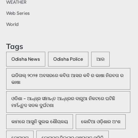
WEATHER
Web Series
World
Tags
Odisha News
Odisha Police
ଆର
ଇଡିତାଲ୍ ୨୦୨୫ ଅବସରରେ କବିତା ଆସର କବି ର ଭାଷା ନିରବତା ର
ଭାଷା
ଓଡିଶା - ଆନ୍ଧ୍ର ସୀମାନ୍ତ ଆନ୍ଧ୍ରର ବାରୁଆ ନିକଟରେ ଘଟିଛି
ମର୍ମନ୍ତୁଦ ସଡକ ଦୁର୍ଘଟଣା
କାମରେ ଆସୁନି ସୁଲଭ ଶୌଚାଳୟ
କୋଟିଆ ଓଡ଼ିଶାର ଅଂଶ