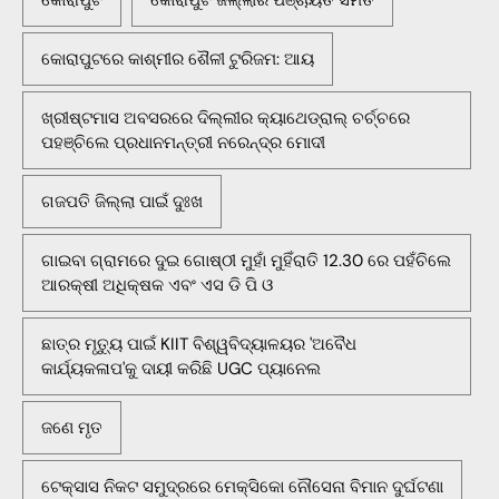
କୋରାପୁଟ
କୋରାପୁଟ ଜିଲ୍ଲାର ପଞ୍ଚାୟତ ସମିତି
କୋରାପୁଟରେ କାଶ୍ମୀର ଶୈଳୀ ଟୁରିଜମ: ଆୟ
ଖ୍ରୀଷ୍ଟମାସ ଅବସରରେ ଦିଲ୍ଲୀର କ୍ୟାଥେଡ୍ରାଲ୍ ଚର୍ଚ୍ଚରେ
ପହଞ୍ଚିଲେ ପ୍ରଧାନମନ୍ତ୍ରୀ ନରେନ୍ଦ୍ର ମୋଦୀ
ଗଜପତି ଜିଲ୍ଲା ପାଇଁ ଦୁଃଖ
ଗାଇବା ଗ୍ରାମରେ ଦୁଇ ଗୋଷ୍ଠୀ ମୁହାଁ ମୁହିଁରାତି 12.30 ରେ ପହଁଚିଲେ
ଆରକ୍ଷୀ ଅଧିକ୍ଷକ ଏବଂ ଏସ ଡି ପି ଓ
ଛାତ୍ର ମୃତ୍ୟୁ ପାଇଁ KIIT ବିଶ୍ୱବିଦ୍ୟାଳୟର 'ଅବୈଧ
କାର୍ଯ୍ୟକଳାପ'କୁ ଦାୟୀ କରିଛି UGC ପ୍ୟାନେଲ
ଜଣେ ମୃତ
ଟେକ୍ସାସ ନିକଟ ସମୁଦ୍ରରେ ମେକ୍ସିକୋ ନୌସେନା ବିମାନ ଦୁର୍ଘଟଣା