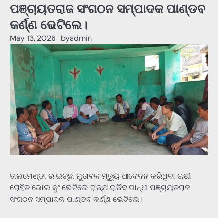
ପଞ୍ଚାୟତରାଜ ସଂଗଠନ ସମ୍ପାଦକ ପାଣ୍ଡବ
କର୍ଣ୍ଣ ଭେଟିଲେ।
May 13, 2026
by
admin
ତାଲମେଣ୍ଡା ର ଇଚ୍ଛା ମୁତାବକ ମୃତ୍ୟୁ ଆବେଦନ କରିଥିବା ଚାଷୀ
ରୋହିତ ଭୋଇ କୁଂ ଭେଟିଲେ ରାଜ୍ଯ ରାଜିବ ଗାନ୍ଧୀ ପଞ୍ଚାୟତରାଜ
ସଂଗଠନ ସମ୍ପାଦକ ପାଣ୍ଡବ କର୍ଣ୍ଣ ଭେଟିଲେ।