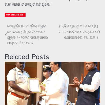
ଚାଷୀ ମାନେ ଉପସ୍ଥିତ ରହି ଥିଲେ।
ODISHA NEWS
ସେଞ୍ଚୁରିଅନ ପବ୍ଲିକ ସ୍କୁଲ
ମନ୍ଦିର ପୁନରୁଦ୍ଧାର କାର୍ଯ୍ୟ
Post
ଛାତ୍ରଛାତ୍ରୀଙ୍କ ସିବିଏସଇ
ପରେ ପ୍ରତିଷ୍ଠା ଉତ୍ସବରେ
navigation
ଯୁକ୍ତ ୨-୨୦୨୬ ପରୀକ୍ଷାରେ
ଯୋଗଦେଲେ ବିଧାୟକ ।
ଅଭୂତପୂର୍ବ ସଫଳତା
Related Posts