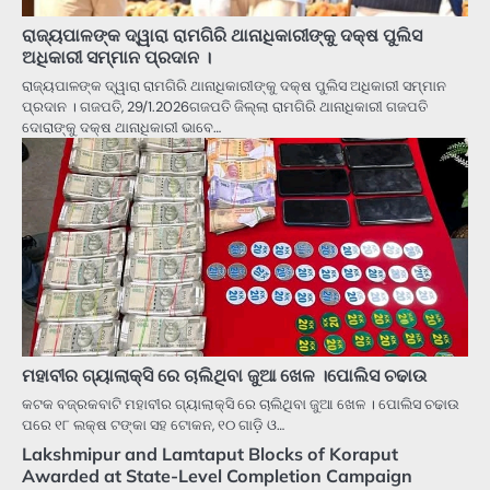
ରାଜ୍ୟପାଳଙ୍କ ଦ୍ୱାରା ରାମଗିରି ଥାନାଧିକାରୀଙ୍କୁ ଦକ୍ଷ ପୁଲିସ
ଅଧିକାରୀ ସମ୍ମାନ ପ୍ରଦାନ ।
ରାଜ୍ୟପାଳଙ୍କ ଦ୍ୱାରା ରାମଗିରି ଥାନାଧିକାରୀଙ୍କୁ ଦକ୍ଷ ପୁଲିସ ଅଧିକାରୀ ସମ୍ମାନ
ପ୍ରଦାନ । ଗଜପତି, 29/1.2026ଗଜପତି ଜିଲ୍ଲା ରାମଗିରି ଥାନାଧିକାରୀ ଗଜପତି
ଦୋରାଙ୍କୁ ଦକ୍ଷ ଥାନାଧିକାରୀ ଭାବେ…
ମହାବୀର ଗ୍ୟାଲାକ୍ସି ରେ ଚାଲିଥିବା ଜୁଆ ଖେଳ ।ପୋଲିସ ଚଢାଉ
କଟକ ବଜ୍ରକବାଟି ମହାବୀର ଗ୍ୟାଲାକ୍ସି ରେ ଚାଲିଥିବା ଜୁଆ ଖେଳ । ପୋଲିସ ଚଢାଉ
ପରେ ୧୮ ଲକ୍ଷ ଟଙ୍କା ସହ ଟୋକନ, ୧୦ ଗାଡ଼ି ଓ…
Lakshmipur and Lamtaput Blocks of Koraput
Awarded at State-Level Completion Campaign