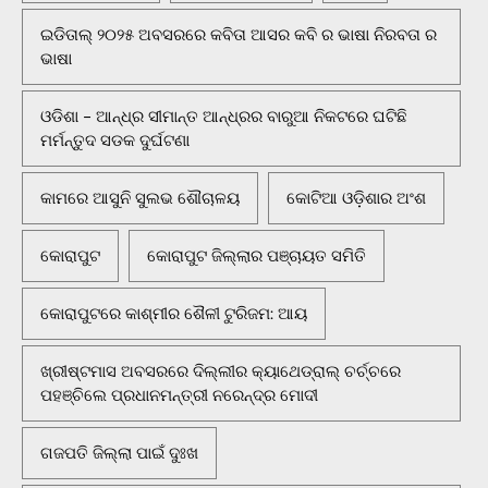
ଇଡିତାଲ୍ ୨୦୨୫ ଅବସରରେ କବିତା ଆସର କବି ର ଭାଷା ନିରବତା ର
ଭାଷା
ଓଡିଶା - ଆନ୍ଧ୍ର ସୀମାନ୍ତ ଆନ୍ଧ୍ରର ବାରୁଆ ନିକଟରେ ଘଟିଛି
ମର୍ମନ୍ତୁଦ ସଡକ ଦୁର୍ଘଟଣା
କାମରେ ଆସୁନି ସୁଲଭ ଶୌଚାଳୟ
କୋଟିଆ ଓଡ଼ିଶାର ଅଂଶ
କୋରାପୁଟ
କୋରାପୁଟ ଜିଲ୍ଲାର ପଞ୍ଚାୟତ ସମିତି
କୋରାପୁଟରେ କାଶ୍ମୀର ଶୈଳୀ ଟୁରିଜମ: ଆୟ
ଖ୍ରୀଷ୍ଟମାସ ଅବସରରେ ଦିଲ୍ଲୀର କ୍ୟାଥେଡ୍ରାଲ୍ ଚର୍ଚ୍ଚରେ
ପହଞ୍ଚିଲେ ପ୍ରଧାନମନ୍ତ୍ରୀ ନରେନ୍ଦ୍ର ମୋଦୀ
ଗଜପତି ଜିଲ୍ଲା ପାଇଁ ଦୁଃଖ