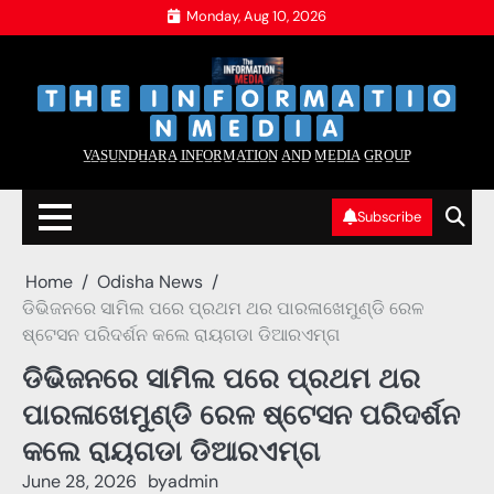
Skip
Monday, Aug 10, 2026
to
content
‌
‌
V̲A̲S̲U̲N̲D̲H̲A̲R̲A̲ I̲N̲F̲O̲R̲M̲A̲T̲I̲O̲N̲ A̲N̲D̲ M̲E̲D̲I̲A̲ G̲R̲O̲U̲P̲
Subscribe
Home
Odisha News
ଡିଭିଜନରେ ସାମିଲ ପରେ ପ୍ରଥମ ଥର ପାରଳାଖେମୁଣ୍ଡି ରେଳ
ଷ୍ଟେସନ ପରିଦର୍ଶନ କଲେ ରାୟଗଡା ଡିଆରଏମ୍ଗ
ଡିଭିଜନରେ ସାମିଲ ପରେ ପ୍ରଥମ ଥର
ପାରଳାଖେମୁଣ୍ଡି ରେଳ ଷ୍ଟେସନ ପରିଦର୍ଶନ
କଲେ ରାୟଗଡା ଡିଆରଏମ୍ଗ
June 28, 2026
by
admin