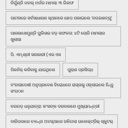
ନିର୍ଗୁଣ୍ଡି ଡବଲ୍ ମର୍ଡର ମାମଲା: ୩ ଗିରଫ
ପାଟନାରେ ସର୍ବସାଧାରଣ ସ୍ଥାନରେ ଛେପ ପକାଇଲେ ‘ନଗରଶତ୍ରୁ’
ପାରଳାଖେମୁଣ୍ଡି ପୁଲିସର ବଡ଼ ସଫଳତା: ୪ଟି ଚୋରି ମାମଲାର
ଖୁଲାସା
ପି. ଏମ୍.ଶ୍ରୀ ସରକାରୀ (ଏସ.ଏସ
ପିକନିକ୍‌ କରିବାକୁ ଯାଇଥିଲେ
ପୁରାଣ ପ୍ରସିଦ୍ଧ
ବଂଗଲାଦେଶୀ ଅନୁପ୍ରବେଶ ବିରୋଧରେ ରାସ୍ତାକୁ ଓହ୍ଲାଇଲେ ହିନ୍ଦୁ
ସଂଗଠନ
ବରଗଡ଼ ଧନୁଯାତ୍ରା: କଂସଙ୍କ ଦରବାରରେ ମୁଖ୍ୟମନ୍ତ୍ରୀ
ବାରିପଦାରେ ଚଳନ୍ତା ଅବସ୍ଥାରେ ଜଳିଗଲା ଇଲେକ୍ଟ୍ରିକ୍ ସ୍କୁଟର୍