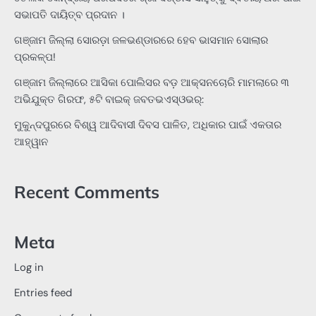
ସଭାପତି ଦାୟିତ୍ବ ପ୍ରଦାନ ।
ଗଞ୍ଜାମ ଜିଲ୍ଲା ସୋରଡ଼ା ଜଳଭଣ୍ଡାରରେ ହେବ ଭାସମାନ ସୋଲାର
ପ୍ରକଳ୍ପ!
ଗଞ୍ଜାମ ଜିଲ୍ଲାରେ ଆସିକା ପୋଲିସର ବଡ଼ ଆକ୍ସନଚୋରି ମାମଲାରେ ୩
ଅଭିଯୁକ୍ତ ଗିରଫ, ୫ଟି ବାଇକ୍ ଜବତଭଏସ୍‌ଓଭର୍:
ମୁକୁନ୍ଦପୁରରେ ବିଶ୍ୱ ଆଦିବାସୀ ଦିବସ ପାଳିତ, ଅଧିକାର ପାଇଁ ଏକତାର
ଆହ୍ୱାନ
Recent Comments
Meta
Log in
Entries feed