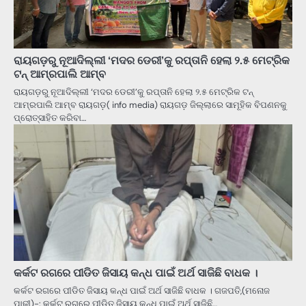
ରାୟଗଡ଼ରୁ ନୂଆଦିଲ୍ଲୀ ‘ମଦର ଡେରୀ’କୁ ରପ୍ତାନି ହେଲା ୨.୫ ମେଟ୍ରିକ
ଟନ୍ ଆମ୍ରପାଲି ଆମ୍ବ
ରାୟଗଡ଼ରୁ ନୂଆଦିଲ୍ଲୀ ‘ମଦର ଡେରୀ’କୁ ରପ୍ତାନି ହେଲା ୨.୫ ମେଟ୍ରିକ ଟନ୍
ଆମ୍ରପାଲି ଆମ୍ବ ରାୟଗଡ଼( info media) ରାୟଗଡ଼ ଜିଲ୍ଲାରେ ସାମୂହିକ ବିପଣନକୁ
ପ୍ରୋତ୍ସାହିତ କରିବା…
କର୍କଟ ରଗରେ ପୀଡିତ ଜିସାୟ କନ୍ଧ ପାଇଁ ଅର୍ଥ ସାଜିଛି ବାଧକ ।
କର୍କଟ ରଗରେ ପୀଡିତ ଜିସାୟ କନ୍ଧ ପାଇଁ ଅର୍ଥ ସାଜିଛି ବାଧକ । ଗଜପତି,(ମନୋଜ
ପାଢ଼ୀ)-: କର୍କଟ ରଗରେ ପୀଡିତ ଜିସାୟ କନ୍ଧ ପାଇଁ ଅର୍ଥ ସାଜିଛି…