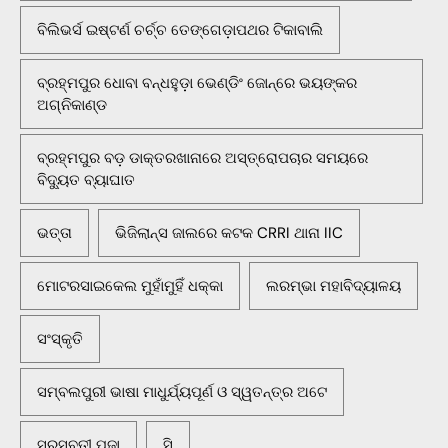
ବିଲିଭର୍ସ ଇଷ୍ଟର୍ଣ ଚର୍ଚ୍ଚ ତେଙ୍ଗେଡ଼ାପଥର ଟିକାବାଲି
ବ୍ରହ୍ମପୁର ଧୋବା ବନ୍ଧହୁଡ଼ା ଭେଣ୍ଡିଂ ଜୋନ୍‌ରେ ଭୟଙ୍କର
ଅଗ୍ନିକାଣ୍ଡ
ବ୍ରହ୍ମପୁର ବଡ଼ ଡାକ୍ତରଖାନାରେ ଅସ୍ତ୍ରୋପଚାର ସମୟରେ
ବିଦ୍ୟୁତ ବ୍ୟାଘାତ
ଭତ୍ତା
ଭିଜିଲାନ୍ସ ଜାଲରେ କଟକ CRRI ଥାନା IIC
ମୋଟରସାଇକେଲ ମୁହାଁମୁହିଁ ଧକ୍କା
ଲରମ୍ଭା ମହାବିଦ୍ୟାଳୟ
ସଂସ୍କୃତି
ସମ୍ବଲପୁରୀ ଭାଷା ମାଧୁର୍ଯ୍ୟପୂର୍ଣ ଓ ସ୍ୱତନ୍ତ୍ର ଅଟେ
ସରସ୍ବତୀ ପୂଜା
ସି