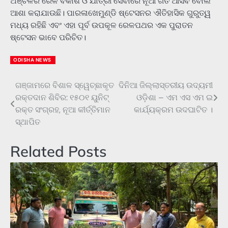
ଅଞ୍ଚଳର ରେଳ ବିକାଶ ଓ ଯାତ୍ରୀ ସେବାରେ ନୂଆ ଗତି ଆସିବ ବୋଲି
ଆଶା କରାଯାଉଛି। ପାରଳାଖେମୁଣ୍ଡି ଷ୍ଟେସନର ଐତିହାସିକ ଗୁରୁତ୍ୱ
ମଧ୍ୟ ରହିଛି ଏବଂ ଏହା ପୂର୍ବ ଉପକୂଳ ରେଳପଥର ଏକ ପୁରାତନ
ଷ୍ଟେସନ ଭାବେ ପରିଚିତ।
ODISHA NEWS
ଗଞ୍ଜାମରେ ବିଶାଳ ସ୍ୱେଚ୍ଛାକୃତ
ଦିନିଆ ଜିଲ୍ଲାସ୍ତରୀୟ ଉଦ୍ୟମୀ
Post
ରକ୍ତଦାନ ଶିବିର: ୧୫୦୧ ୟୁନିଟ୍
ଓଡ଼ିଶା – ଏମ ଏସ ଏମ ଇ
navigation
ରକ୍ତ ସଂଗ୍ରହ, ନୂଆ କୀର୍ତ୍ତିମାନ
କାର୍ଯ୍ୟକ୍ରମ ଉଦଘାଟିତ ।
ସ୍ଥାପିତ
Related Posts