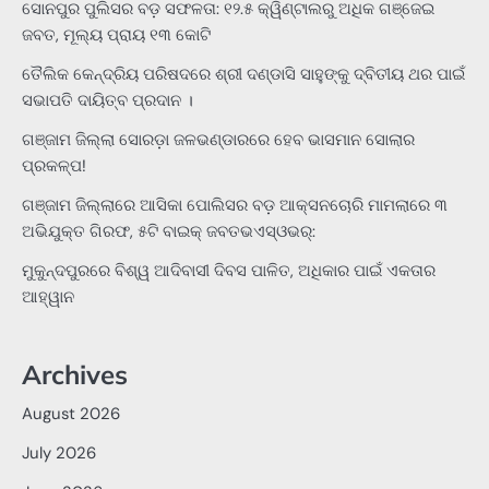
ସୋନପୁର ପୁଲିସର ବଡ଼ ସଫଳତା: ୧୨.୫ କ୍ୱିଣ୍ଟାଲରୁ ଅଧିକ ଗଞ୍ଜେଇ
ଜବତ, ମୂଲ୍ୟ ପ୍ରାୟ ୧୩ କୋଟି
ତୈଲିକ କେନ୍ଦ୍ରିୟ ପରିଷଦରେ ଶ୍ରୀ ଦଣ୍ଡାସି ସାହୁଙ୍କୁ ଦ୍ବିତୀୟ ଥର ପାଇଁ
ସଭାପତି ଦାୟିତ୍ବ ପ୍ରଦାନ ।
ଗଞ୍ଜାମ ଜିଲ୍ଲା ସୋରଡ଼ା ଜଳଭଣ୍ଡାରରେ ହେବ ଭାସମାନ ସୋଲାର
ପ୍ରକଳ୍ପ!
ଗଞ୍ଜାମ ଜିଲ୍ଲାରେ ଆସିକା ପୋଲିସର ବଡ଼ ଆକ୍ସନଚୋରି ମାମଲାରେ ୩
ଅଭିଯୁକ୍ତ ଗିରଫ, ୫ଟି ବାଇକ୍ ଜବତଭଏସ୍‌ଓଭର୍:
ମୁକୁନ୍ଦପୁରରେ ବିଶ୍ୱ ଆଦିବାସୀ ଦିବସ ପାଳିତ, ଅଧିକାର ପାଇଁ ଏକତାର
ଆହ୍ୱାନ
Archives
August 2026
July 2026