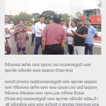
ଡିଭିଜନରେ ସାମିଲ ପରେ ପ୍ରଥମ ଥର ପାରଳାଖେମୁଣ୍ଡି ରେଳ
ଷ୍ଟେସନ ପରିଦର୍ଶନ କଲେ ରାୟଗଡା ଡିଆରଏମ୍ଗ
ଗଜପତି,:(ମନୋଜ ପାଢ଼ୀ)ପାରଳାଖେମୁଣ୍ଡି ରେଳ ଷ୍ଟେସନ ରାୟଗଡା
ରେଳ ଡିଭିଜନରେ ସାମିଲ ହେବା ପରେ ପ୍ରଥମ ଥର ପାଇଁ ରାୟଗଡା
ଡିଭିଜନର ଡିଭିଜନାଲ ରେଳ ପ୍ରବନ୍ଧକ ଅମିତାଭ ସିଂଘାଲ
(ଡିଆରଏମ୍) ପାରଳାଖେମୁଣ୍ଡି ରେଳ ଷ୍ଟେସନ ପରିଦର୍ଶନ କରିଛନ୍ତି।
ଏହି ପରିଦର୍ଶନକୁ ନେଇ ରେଳ କର୍ମଚାରୀ ଓ ସ୍ଥାନୀୟ ଅଞ୍ଚଳରେ ବେଶ୍