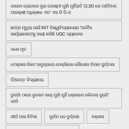
ଗାଇବା ଗ୍ରାମରେ ଦୁଇ ଗୋଷ୍ଠୀ ମୁହାଁ ମୁହିଁରାତି 12.30 ରେ ପହଁଚିଲେ
ଆରକ୍ଷୀ ଅଧିକ୍ଷକ ଏବଂ ଏସ ଡି ପି ଓ
ଛାତ୍ର ମୃତ୍ୟୁ ପାଇଁ KIIT ବିଶ୍ୱବିଦ୍ୟାଳୟର 'ଅବୈଧ
କାର୍ଯ୍ୟକଳାପ'କୁ ଦାୟୀ କରିଛି UGC ପ୍ୟାନେଲ
ଜଣେ ମୃତ
ଟେକ୍ସାସ ନିକଟ ସମୁଦ୍ରରେ ମେକ୍ସିକୋ ନୌସେନା ବିମାନ ଦୁର୍ଘଟଣା
ଡି)ଉଚ୍ଚ ବିଦ୍ୟାଳୟ
ଡୁଙ୍ଗି ଠାରେ ବୁଲେଟ କାର୍ ମୁହାଁ ମୁହିଁ ଧକ୍କାରେ ଜଳିଗଲା ଦୁଇଟି
ଗାଡି
ଦୀର୍ଘ ମାସ ବିତିଲା
ଦୁର୍ଗମ ରେ ଦୁର୍ଦ୍ଦଶା
ନକ୍ସଲ