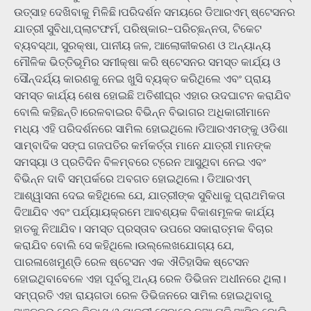
ଉତ୍ସାହ ଦେଖିବାକୁ ମିଳିଛି।ପରିଦର୍ଶନ ସମୟରେ ଡିଆରଏମ୍ ଷ୍ଟେସନର
ଯାତ୍ରୀ ସୁବିଧା,ପ୍ଲାଟଫର୍ମ, ପରିଷ୍କାର-ପରିଚ୍ଛନ୍ନତା, ଟିକେଟ
ବ୍ୟବସ୍ଥା, ସୁରକ୍ଷା, ପାନୀୟ ଜଳ, ଆଲୋକୀକରଣ ଓ ଅନ୍ୟାନ୍ୟ
ମୌଳିକ ଭିତ୍ତିଭୂମିର ସମୀକ୍ଷା କରି ଷ୍ଟେସନର ସମସ୍ତ କାର୍ଯ୍ୟ ଓ
ସୌନ୍ଦର୍ଯ୍ୟ କାରଣକୁ ନେଇ ଖୁସି ବ୍ୟକ୍ତ କରିଥିଲେ ଏବଂ ପ୍ରାୟ
ସମସ୍ତ କାର୍ଯ୍ୟ ଶେଷ ହୋଇଛି ଅତିଶୀଘ୍ର ଏହାର ଉଦଘାଟନ କରାଯିବ
ବୋଲି କହିଛନ୍ତି।ରେଳବାଇର ବିଭିନ୍ନ ବିଭାଗର ଅଧିକାରୀମାନେ
ମଧ୍ୟ ଏହି ପରିଦର୍ଶନରେ ସାମିଲ ହୋଇଥିଲେ।ଡିଆରଏମଙ୍କୁ ଓଡିଶା
ସାମ୍ବାଦିକ ସଙ୍ଘ ଗଜପତିର କର୍ମକର୍ତ୍ତା ମାନେ ଯାତ୍ରୀ ମାନଙ୍କ
ସମସ୍ୟା ଓ ପ୍ରତିଦିନ ବିଳମ୍ବରେ ଟ୍ରେନ ଆସୁଥିବା ନେଇ ଏବଂ
ବିଭିନ୍ନ ଦାବି ସମ୍ପର୍କରେ ଅବଗତ ହୋଇଥିଲେ। ଡିଆରଏମ୍
ଆଶ୍ୱାସନା ଦେଇ କହିଥିଲେ ଯେ, ଯାତ୍ରୀଙ୍କ ସୁବିଧାକୁ ପ୍ରାଥମିକତା
ଦିଆଯିବ ଏବଂ ପର୍ଯ୍ୟାୟକ୍ରମେ ଆବଶ୍ୟକ ବିକାଶମୂଳକ କାର୍ଯ୍ୟ
ହାତକୁ ନିଆଯିବ। ସମସ୍ତ ପ୍ରସ୍ତାବ ଉପରେ ସକାରାତ୍ମକ ବିଚାର
କରାଯିବ ବୋଲି ସେ କହିଥିଲେ।ଉଲ୍ଲେଖଯୋଗ୍ୟ ଯେ,
ପାରଳାଖେମୁଣ୍ଡି ରେଳ ଷ୍ଟେସନ ଏକ ଐତିହାସିକ ଷ୍ଟେସନ
ହୋଇଥିବାବେଳେ ଏହା ପୂର୍ବରୁ ଅନ୍ୟ ରେଳ ଡିଭିଜନ ଅଧୀନରେ ଥିଲା।
ସମ୍ପ୍ରତି ଏହା ରାୟଗଡା ରେଳ ଡିଭିଜନରେ ସାମିଲ ହୋଇଥିବାରୁ