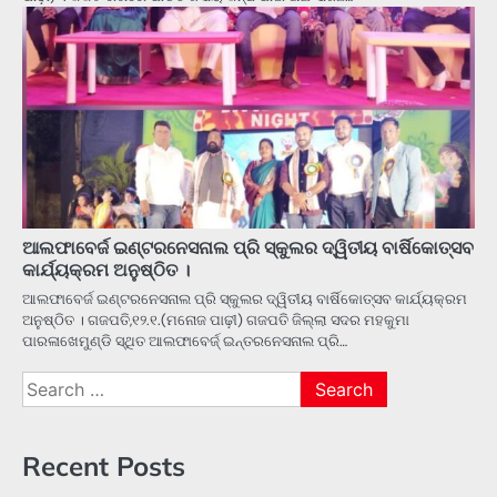
ଆଲଫାବେର୍ଜ ଇଣ୍ଟରନେସନାଲ ପ୍ରି ସ୍କୁଲର ଦ୍ୱିତୀୟ ବାର୍ଷିକୋତ୍ସବ
କାର୍ଯ୍ୟକ୍ରମ ଅନୁଷ୍ଠିତ ।
ଆଲଫାବେର୍ଜ ଇଣ୍ଟରନେସନାଲ ପ୍ରି ସ୍କୁଲର ଦ୍ୱିତୀୟ ବାର୍ଷିକୋତ୍ସବ କାର୍ଯ୍ୟକ୍ରମ
ଅନୁଷ୍ଠିତ । ଗଜପତି,୧୨.୧.(ମନୋଜ ପାଢ଼ୀ) ଗଜପତି ଜିଲ୍ଲା ସଦର ମହକୁମା
ପାରଳାଖେମୁଣ୍ଡି ସ୍ଥିତ ଆଲଫାବେର୍ଜ୍ ଇନ୍ତରନେସନାଲ ପ୍ରି…
Search
for:
Recent Posts