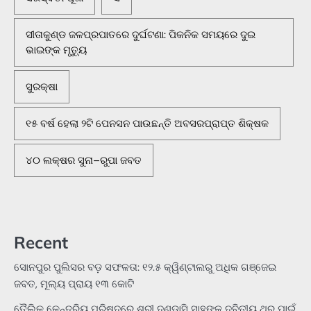
ସୀତାକୁଣ୍ଡ ଜଳପ୍ରପାତରେ ଦୁର୍ଘଟଣା: ପିକନିକ ସମୟରେ ଦୁଇ
ଭାଇଙ୍କ ମୃତ୍ୟୁ
ସୁରକ୍ଷା
୧୫ ବର୍ଷ ହେଲା ୨ଟି ପେନସନ ପାଉଛନ୍ତି ଅବସରପ୍ରାପ୍ତ ଶିକ୍ଷକ
୪୦ ଲକ୍ଷର ସୁନା–ରୁପା ଜବତ
Recent
ସୋନପୁର ପୁଲିସର ବଡ଼ ସଫଳତା: ୧୨.୫ କ୍ୱିଣ୍ଟାଲରୁ ଅଧିକ ଗଞ୍ଜେଇ
ଜବତ, ମୂଲ୍ୟ ପ୍ରାୟ ୧୩ କୋଟି
ତୈଲିକ କେନ୍ଦ୍ରିୟ ପରିଷଦରେ ଶ୍ରୀ ଦଣ୍ଡାସି ସାହୁଙ୍କୁ ଦ୍ବିତୀୟ ଥର ପାଇଁ