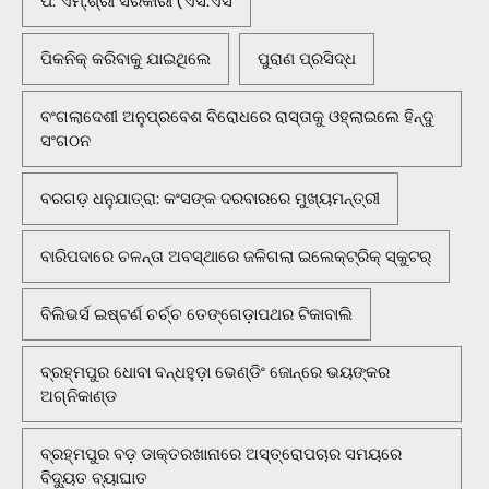
ପି. ଏମ୍.ଶ୍ରୀ ସରକାରୀ (ଏସ.ଏସ
ପିକନିକ୍‌ କରିବାକୁ ଯାଇଥିଲେ
ପୁରାଣ ପ୍ରସିଦ୍ଧ
ବଂଗଲାଦେଶୀ ଅନୁପ୍ରବେଶ ବିରୋଧରେ ରାସ୍ତାକୁ ଓହ୍ଲାଇଲେ ହିନ୍ଦୁ
ସଂଗଠନ
ବରଗଡ଼ ଧନୁଯାତ୍ରା: କଂସଙ୍କ ଦରବାରରେ ମୁଖ୍ୟମନ୍ତ୍ରୀ
ବାରିପଦାରେ ଚଳନ୍ତା ଅବସ୍ଥାରେ ଜଳିଗଲା ଇଲେକ୍ଟ୍ରିକ୍ ସ୍କୁଟର୍
ବିଲିଭର୍ସ ଇଷ୍ଟର୍ଣ ଚର୍ଚ୍ଚ ତେଙ୍ଗେଡ଼ାପଥର ଟିକାବାଲି
ବ୍ରହ୍ମପୁର ଧୋବା ବନ୍ଧହୁଡ଼ା ଭେଣ୍ଡିଂ ଜୋନ୍‌ରେ ଭୟଙ୍କର
ଅଗ୍ନିକାଣ୍ଡ
ବ୍ରହ୍ମପୁର ବଡ଼ ଡାକ୍ତରଖାନାରେ ଅସ୍ତ୍ରୋପଚାର ସମୟରେ
ବିଦ୍ୟୁତ ବ୍ୟାଘାତ