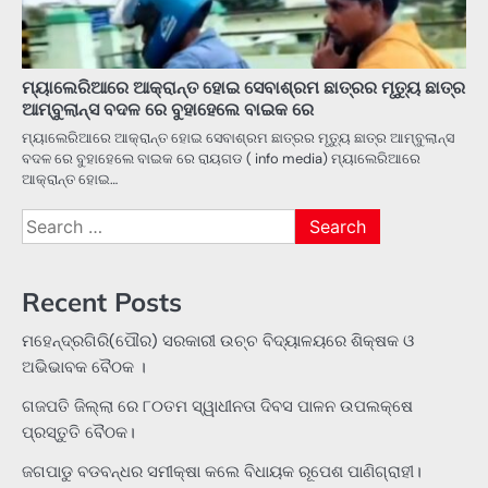
ମ୍ୟାଲେରିଆରେ ଆକ୍ରାନ୍ତ ହୋଇ ସେବାଶ୍ରମ ଛାତ୍ରର ମୃତ୍ୟୁ ଛାତ୍ର
ଆମ୍ବୁଲାନ୍ସ ବଦଳ ରେ ବୁହାହେଲେ ବାଇକ ରେ
ମ୍ୟାଲେରିଆରେ ଆକ୍ରାନ୍ତ ହୋଇ ସେବାଶ୍ରମ ଛାତ୍ରର ମୃତ୍ୟୁ ଛାତ୍ର ଆମ୍ବୁଲାନ୍ସ
ବଦଳ ରେ ବୁହାହେଲେ ବାଇକ ରେ ରାୟଗଡ ( info media) ମ୍ୟାଲେରିଆରେ
ଆକ୍ରାନ୍ତ ହୋଇ…
Search
for:
Recent Posts
ମହେନ୍ଦ୍ରଗିରି(ପୌର) ସରକାରୀ ଉଚ୍ଚ ବିଦ୍ୟାଳୟରେ ଶିକ୍ଷକ ଓ
ଅଭିଭାବକ ବୈଠକ ।
ଗଜପତି ଜିଲ୍ଲା ରେ ୮୦ତମ ସ୍ୱାଧୀନତା ଦିବସ ପାଳନ ଉପଲକ୍ଷେ
ପ୍ରସ୍ତୁତି ବୈଠକ।
ଜଗପାଡୁ ବଡବନ୍ଧର ସମୀକ୍ଷା କଲେ ବିଧାୟକ ରୂପେଶ ପାଣିଗ୍ରାହୀ।