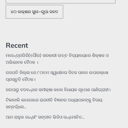
୪୦ ଲକ୍ଷର ସୁନା–ରୁପା ଜବତ
Recent
ମହେନ୍ଦ୍ରଗିରି(ପୌର) ସରକାରୀ ଉଚ୍ଚ ବିଦ୍ୟାଳୟରେ ଶିକ୍ଷକ ଓ
ଅଭିଭାବକ ବୈଠକ ।
ଗଜପତି ଜିଲ୍ଲା ରେ ୮୦ତମ ସ୍ୱାଧୀନତା ଦିବସ ପାଳନ ଉପଲକ୍ଷେ
ପ୍ରସ୍ତୁତି ବୈଠକ।
ଜଗପାଡୁ ବଡବନ୍ଧର ସମୀକ୍ଷା କଲେ ବିଧାୟକ ରୂପେଶ ପାଣିଗ୍ରାହୀ।
ଟିକାବାଲି କଲେଜରେ ରାଜନୀତି ବିଜ୍ଞାନର ଅଧ୍ୟାପକଙ୍କୁ ବିଦାୟ
ସମ୍ବର୍ଦ୍ଧନା…
ଆମ ରାହୁଲ ଗାନ୍ଧୀ” ସଙ୍ଗୀତ ଭିଡିଓ ଉନ୍ମୋଚିତ…