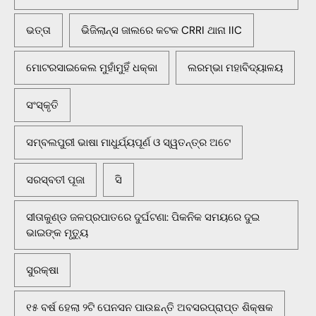
ଭତ୍ତା
ଭିଜିଲାନ୍ସ ଜାଲରେ କଟକ CRRI ଥାନା IIC
ମୋଟରସାଇକେଲ ମୁହାଁମୁହିଁ ଧକ୍କା
ଲରମ୍ଭା ମହାବିଦ୍ୟାଳୟ
ସଂସ୍କୃତି
ସମ୍ବଲପୁରୀ ଭାଷା ମାଧୁର୍ଯ୍ୟପୂର୍ଣ ଓ ସ୍ୱତନ୍ତ୍ର ଅଟେ
ସରସ୍ବତୀ ପୂଜା
ସି
ସୀତାକୁଣ୍ଡ ଜଳପ୍ରପାତରେ ଦୁର୍ଘଟଣା: ପିକନିକ ସମୟରେ ଦୁଇ
ଭାଇଙ୍କ ମୃତ୍ୟୁ
ସୁରକ୍ଷା
୧୫ ବର୍ଷ ହେଲା ୨ଟି ପେନସନ ପାଉଛନ୍ତି ଅବସରପ୍ରାପ୍ତ ଶିକ୍ଷକ