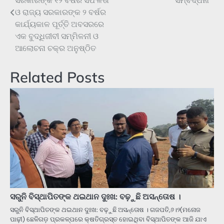
ସରକାରଙ୍କ ୧୨ ବର୍ଷର ସଫଳତା
ସମ୍ବର୍ଦ୍ଧନା
ଓ ରାଜ୍ୟ ସରକାରଙ୍କ ୨ ବର୍ଷର
କାର୍ଯ୍ୟକାଳ ପୂର୍ତ୍ତି ଅବସରରେ
ଏକ ବୁଦ୍ଧିଜୀବୀ ସମ୍ମିଳନୀ ଓ
ଆଲୋଚନା ଚକ୍ର ଅନୁଷ୍ଠିତ
Related Posts
ସରୁନି ବିସ୍ଥାପିତଙ୍କ ଥଇଥାନ ଦୁଃଖ: ବଢ଼ୁଛି ଅସନ୍ତୋଷ ।
ସରୁନି ବିସ୍ଥାପିତଙ୍କ ଥଇଥାନ ଦୁଃଖ: ବଢ଼ୁଛି ଅସନ୍ତୋଷ । ଗଜପତି,୬।୨(ମନୋଜ
ପାଢ଼ୀ) ଛେଳିଗଡ଼ ପ୍ରକଳ୍ପରେ କ୍ଷତିଗ୍ରସ୍ତ ହୋଇଥିବା ବିସ୍ଥାପିତଙ୍କ ଆଜି ଯାଏ