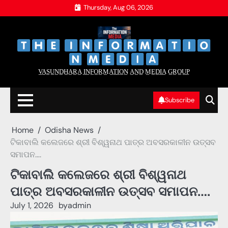
Skip
Thursday, Aug 06, 2026
to
content
‌
‌
V̲A̲S̲U̲N̲D̲H̲A̲R̲A̲ I̲N̲F̲O̲R̲M̲A̲T̲I̲O̲N̲ A̲N̲D̲ M̲E̲D̲I̲A̲ G̲R̲O̲U̲P̲
Subscribe
Home
Odisha News
ଟିକାବାଲି କଲେଜରେ ଶ୍ରୀ ବିଶ୍ୱନାଥ ପାତ୍ର ଅବସରକାଳୀନ ଉତ୍ସବ
ସମାପନ….
ଟିକାବାଲି କଲେଜରେ ଶ୍ରୀ ବିଶ୍ୱନାଥ
ପାତ୍ର ଅବସରକାଳୀନ ଉତ୍ସବ ସମାପନ….
July 1, 2026
by
admin