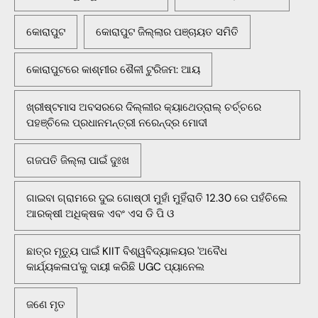
କୋରାପୁଟ
କୋରାପୁଟ ଜିଲ୍ଲାର ପଞ୍ଚାୟତ ସମିତି
କୋରାପୁଟରେ କାଶ୍ମୀର ଶୈଳୀ ଟୁରିଜମ: ଆୟ
ଖ୍ରୀଷ୍ଟମାସ ଅବସରରେ ଦିଲ୍ଲୀର କ୍ୟାଥେଡ୍ରାଲ୍ ଚର୍ଚ୍ଚରେ
ପହଞ୍ଚିଲେ ପ୍ରଧାନମନ୍ତ୍ରୀ ନରେନ୍ଦ୍ର ମୋଦୀ
ଗଜପତି ଜିଲ୍ଲା ପାଇଁ ଦୁଃଖ
ଗାଇବା ଗ୍ରାମରେ ଦୁଇ ଗୋଷ୍ଠୀ ମୁହାଁ ମୁହିଁରାତି 12.30 ରେ ପହଁଚିଲେ
ଆରକ୍ଷୀ ଅଧିକ୍ଷକ ଏବଂ ଏସ ଡି ପି ଓ
ଛାତ୍ର ମୃତ୍ୟୁ ପାଇଁ KIIT ବିଶ୍ୱବିଦ୍ୟାଳୟର 'ଅବୈଧ
କାର୍ଯ୍ୟକଳାପ'କୁ ଦାୟୀ କରିଛି UGC ପ୍ୟାନେଲ
ଜଣେ ମୃତ