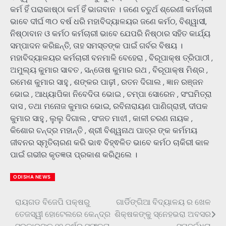
କର୍ମ ହିଁ ପରାକାଷ୍ଠା କର୍ମ ହିଁ ଭାଗବାନ । ଜଣେ ଚତୁର୍ଥ ଶ୍ରେଣୀ କର୍ମଚାରୀ
ଭାବେ ଦୀର୍ଘ ୩୦ ବର୍ଷ ଧରି ମହାବିଦ୍ୟାଳୟର ଜଣେ କର୍ମଠ, ବିଶ୍ୱାସୀ,
ନିଷ୍ଠାବାନ ଓ କର୍ମଠ କର୍ମଚାରୀ ଭାବେ ଯେପରି ନିଷ୍ଠାର ସହିତ କାର୍ଯ୍ୟ
ସମ୍ପାଦନ କରିଛନ୍ତି, ତାହ ସମସ୍ତଙ୍କ ପାଇଁ ଗର୍ବର ବିଷୟ ।
ମହାବିଦ୍ୟାଳୟର କର୍ମଚାରୀ ବନମାଳି ବେହେରା , ବିରୂପାକ୍ଷ ତ୍ରିପାଠୀ ,
ଅମୁଲ୍ୟ କୁମାର ସାବତ , ସନ୍ତୋଷ କୁମାର ରଥ , ବିରୂପାକ୍ଷ ମିଶ୍ର ,
ରମେଶ କୁମାର ସାହୁ , ଶଙ୍କର ପାଢ଼ୀ , ରତନ ଦିଗାଲ , ଜ୍ଞାନ ରଞ୍ଜନ
ଭୋଇ , ଆଧ୍ୟାପିକା ନିବେଦିତା ଭୋଇ , ଚମ୍ପା ସୋରେନ , ସଂଘମିତ୍ରା
ଦାସ , ତଥା ମନୋଜ କୁମାର ଭୋଇ, ରବିନାରାୟଣ ପାଣିଗ୍ରାହୀ, ଦୀପକ
କୁମାର ସାହୁ , ଲୁଲୁ ଦିଗାଲ , ସଂଜତ ମାଝୀ , କାଳୀ ଚରଣ ନାୟକ ,
କିଶୋର ଚନ୍ଦ୍ର ମହାନ୍ତି , ଶ୍ରୀ ବିଶ୍ୱନାଥ ପାତ୍ର ଙ୍କ କର୍ମମୟ
ଜୀବନର ସ୍ମୃତିଚାରଣ କରି ଭାଵ ବିହ୍ଵଳିତ ଭାବେ କର୍ମଠ ଚାକିରୀ କାଳ
ପାଇଁ ଗଭୀର କୃତଜ୍ଞତା ପ୍ରକାଶ କରିଥିଲେ ।
ODISHA NEWS
ରାୟଗଡ ବିଜେପି ପକ୍ଷରୁ
ଗାର୍ଡିଙ୍ଗିଆ ବିଦ୍ୟାଳୟ ର ଖେଳ
Post
ତେଜସ୍ୱୀ ହୋଟେଲରେ କେନ୍ଦ୍ର
ଶିକ୍ଷକଙ୍କୁ ସ୍ନେହଭରା ଅବସର
navigation