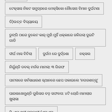
ଟେକ୍ସାସ ନିକଟ ସମୁଦ୍ରରେ ମେକ୍ସିକୋ ନୌସେନା ବିମାନ ଦୁର୍ଘଟଣା
ଡି)ଉଚ୍ଚ ବିଦ୍ୟାଳୟ
ଡୁଙ୍ଗି ଠାରେ ବୁଲେଟ କାର୍ ମୁହାଁ ମୁହିଁ ଧକ୍କାରେ ଜଳିଗଲା ଦୁଇଟି
ଗାଡି
ଦୀର୍ଘ ମାସ ବିତିଲା
ଦୁର୍ଗମ ରେ ଦୁର୍ଦ୍ଦଶା
ନକ୍ସଲ
ନିର୍ଗୁଣ୍ଡି ଡବଲ୍ ମର୍ଡର ମାମଲା: ୩ ଗିରଫ
ପାଟନାରେ ସର୍ବସାଧାରଣ ସ୍ଥାନରେ ଛେପ ପକାଇଲେ ‘ନଗରଶତ୍ରୁ’
ପାରଳାଖେମୁଣ୍ଡି ପୁଲିସର ବଡ଼ ସଫଳତା: ୪ଟି ଚୋରି ମାମଲାର
ଖୁଲାସା