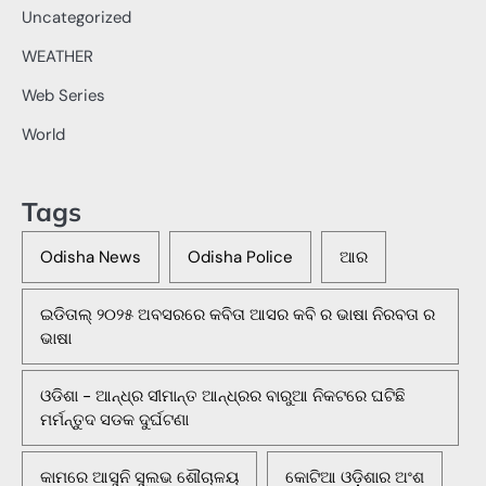
Uncategorized
WEATHER
Web Series
World
Tags
Odisha News
Odisha Police
ଆର
ଇଡିତାଲ୍ ୨୦୨୫ ଅବସରରେ କବିତା ଆସର କବି ର ଭାଷା ନିରବତା ର
ଭାଷା
ଓଡିଶା - ଆନ୍ଧ୍ର ସୀମାନ୍ତ ଆନ୍ଧ୍ରର ବାରୁଆ ନିକଟରେ ଘଟିଛି
ମର୍ମନ୍ତୁଦ ସଡକ ଦୁର୍ଘଟଣା
କାମରେ ଆସୁନି ସୁଲଭ ଶୌଚାଳୟ
କୋଟିଆ ଓଡ଼ିଶାର ଅଂଶ