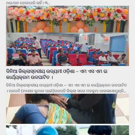
ଥଇଥାନ ହୋଇପାରି ନାହିଁ। ୩…
ଦିନିଆ ଜିଲ୍ଲାସ୍ତରୀୟ ଉଦ୍ୟମୀ ଓଡ଼ିଶା – ଏମ ଏସ ଏମ ଇ
କାର୍ଯ୍ୟକ୍ରମ ଉଦଘାଟିତ ।
ଦିନିଆ ଜିଲ୍ଲାସ୍ତରୀୟ ଉଦ୍ୟମୀ ଓଡ଼ିଶା – ଏମ ଏସ ଏମ ଇ କାର୍ଯ୍ୟକ୍ରମ ଉଦଘାଟିତ
। ଗଜପତି (ମନୋଜ କୁମାର ପାଢୀ)ଗଜପତି ଜିଲ୍ଲା ସଦର ମହକୁମା ପାରଳାଖେମୁଣ୍ଡି…