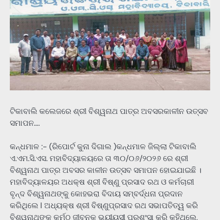
ଟିକାବାଲି କଲେଜରେ ଶ୍ରୀ ବିଶ୍ୱନାଥ ପାତ୍ର ଅବସରକାଳୀନ ଉତ୍ସବ
ସମାପନ….
କନ୍ଧମାଳ :- (ରିପୋର୍ଟ କୁନା ଦିଗାଲ )କନ୍ଧମାଳ ଜିଲ୍ଲା ଟିକାବାଲି
ଏ.ଏମ.ସି.ଏସ. ମହାବିଦ୍ୟାଳୟରେ ତା ୩୦/୦୬/୨୦୨୬ ରେ ଶ୍ରୀ
ବିଶ୍ୱନାଥ ପାତ୍ର ଅବସର କାଳୀନ ଉତ୍ସବ ସମାପନ ହୋଇଯାଇଛି ।
ମହାବିଦ୍ୟାଳୟର ଅଧକ୍ଷ ଶ୍ରୀ ବିଷ୍ଣୁ ପ୍ରସାଦ ରଥ ଓ କର୍ମଚାରୀ
ବୃନ୍ଦ ବିଶ୍ୱନାଥଙ୍କୁ କୋହଭରା ବିଦାୟ ସମ୍ବର୍ଦ୍ଧନା ପ୍ରଦାନ
କରିଥିଲେ l ଅଧ୍ୟକ୍ଷ ଶ୍ରୀ ବିଷ୍ଣୁପ୍ରସାଦ ରଥ ସଭାପତିତ୍ୱ କରି
ବିଶ୍ୱନାଥଙ୍କ କର୍ମଠ ଜୀବନକୁ ଭୁୟୀୟସୀ ପ୍ରଶଂସା କରି କହିଥିଲେ,