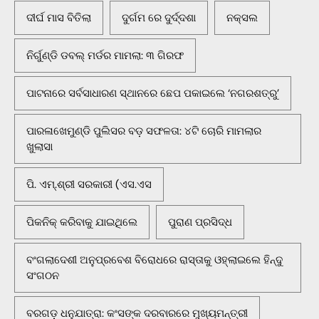
ଦୀର୍ଘ ମାସ ବିତିଲା
ଦୁର୍ଗମ ରେ ଦୁର୍ଦ୍ଦଶା
ନକ୍ସଲ
ନିର୍ଗୁଣ୍ଡି ଡବଲ୍ ମର୍ଡର ମାମଲା: ୩ ଗିରଫ
ପାଟନାରେ ସର୍ବସାଧାରଣ ସ୍ଥାନରେ ଛେପ ପକାଇଲେ ‘ନଗରଶତ୍ରୁ’
ପାରଳାଖେମୁଣ୍ଡି ପୁଲିସର ବଡ଼ ସଫଳତା: ୪ଟି ଚୋରି ମାମଲାର
ଖୁଲାସା
ପି. ଏମ୍.ଶ୍ରୀ ସରକାରୀ (ଏସ.ଏସ
ପିକନିକ୍‌ କରିବାକୁ ଯାଇଥିଲେ
ପୁରାଣ ପ୍ରସିଦ୍ଧ
ବଂଗଲାଦେଶୀ ଅନୁପ୍ରବେଶ ବିରୋଧରେ ରାସ୍ତାକୁ ଓହ୍ଲାଇଲେ ହିନ୍ଦୁ
ସଂଗଠନ
ବରଗଡ଼ ଧନୁଯାତ୍ରା: କଂସଙ୍କ ଦରବାରରେ ମୁଖ୍ୟମନ୍ତ୍ରୀ