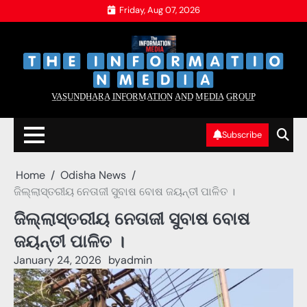
Skip
Friday, Aug 07, 2026
to
content
‌
‌
V̲A̲S̲U̲N̲D̲H̲A̲R̲A̲ I̲N̲F̲O̲R̲M̲A̲T̲I̲O̲N̲ A̲N̲D̲ M̲E̲D̲I̲A̲ G̲R̲O̲U̲P̲
Subscribe
Home
Odisha News
ଜିଲ୍ଲାସ୍ତରୀୟ ନେତାଜୀ ସୁବାଷ ବୋଷ ଜୟନ୍ତୀ ପାଳିତ ।
ଜିଲ୍ଲାସ୍ତରୀୟ ନେତାଜୀ ସୁବାଷ ବୋଷ
ଜୟନ୍ତୀ ପାଳିତ ।
January 24, 2026
by
admin