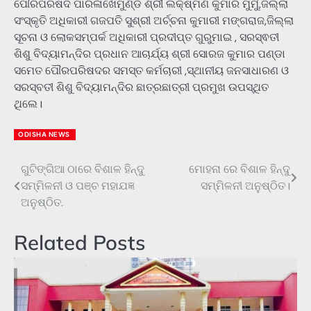
ପୌରପରିଷଦ ପାରଳାଖେମୁଣ୍ଡି ଶ୍ରୀ ଲକ୍ଷ୍ମଣ କୁମାର ମୁର୍ମୁ,ଜିଲ୍ଲା
ସଂସ୍କୃତି ଅଧିକାରୀ ଗଜପତି ସୁଶ୍ରୀ ଅର୍ଚ୍ଚନା କୁମାରୀ ମଙ୍ଗରାଜ,ଜିଲ୍ଲା
ସୂଚନା ଓ ଲୋକସମ୍ପର୍କ ଅଧିକାରୀ ପ୍ରଦୀପ୍ତ ଗୁରୁମାଇ , ସରସ୍ଵତୀ
ଶିଶୁ ବିଦ୍ୟାମନ୍ଦିର ପ୍ରଧାନ ଆଚାର୍ଯ୍ୟ ଶ୍ରୀ ସୋରଜ କୁମାର ପଣ୍ଡା
ସମେତ ପୌରପରିଷଦର ସମସ୍ତ କର୍ମଚାରୀ ,ସ୍ଥାନୀୟ ଜନସାଧାରଣ ଓ
ସରସ୍ବତୀ ଶିଶୁ ବିଦ୍ୟାମନ୍ଦିର ଛାତ୍ରଛାତ୍ରୀ ପ୍ରମୁଖ ଉପସ୍ଥିତ
ଥିଲେ।
ODISHA NEWS
ଗୁଟିଙ୍ଗିଆ ଠାରେ ବିଶାଳ ହିନ୍ଦୁ
ମୋହନା ରେ ବିଶାଳ ହିନ୍ଦୁ
Post
ସମ୍ମିଳନୀ ଓ ପଞ୍ଚ ମହାଯଜ୍ଞ
ସମ୍ମିଳନୀ ଅନୁଷ୍ଠିତ।
navigation
ଅନୁଷ୍ଠିତ.
Related Posts