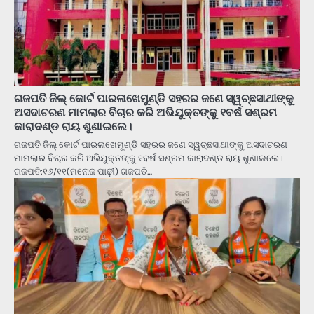
ଗଜପତି ଜିଲ୍ କୋର୍ଟ ପାରଳାଖେମୁଣ୍ଡି ସହରର ଜଣେ ସ୍ୱଚ୍ଛସାଥୀଙ୍କୁ
ଅସଦାଚରଣ ମାମଲାର ବିଚାର କରି ଅଭିଯୁକ୍ତଙ୍କୁ ୧ବର୍ଷ ସଶ୍ରମ
କାରାଦଣ୍ଡ ରାୟ ଶୁଣାଇଲେ।
ଗଜପତି ଜିଲ୍ କୋର୍ଟ ପାରଳାଖେମୁଣ୍ଡି ସହରର ଜଣେ ସ୍ୱଚ୍ଛସାଥୀଙ୍କୁ ଅସଦାଚରଣ
ମାମଲାର ବିଚାର କରି ଅଭିଯୁକ୍ତଙ୍କୁ ୧ବର୍ଷ ସଶ୍ରମ କାରାଦଣ୍ଡ ରାୟ ଶୁଣାଇଲେ।
ଗଜପତି:୧୬/୧୧(ମନୋଜ ପାଢ଼ୀ) ଗଜପତି…