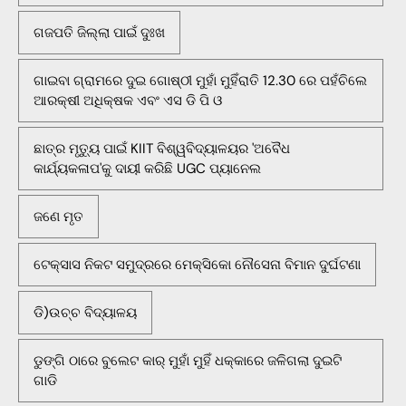
ଗଜପତି ଜିଲ୍ଲା ପାଇଁ ଦୁଃଖ
ଗାଇବା ଗ୍ରାମରେ ଦୁଇ ଗୋଷ୍ଠୀ ମୁହାଁ ମୁହିଁରାତି 12.30 ରେ ପହଁଚିଲେ
ଆରକ୍ଷୀ ଅଧିକ୍ଷକ ଏବଂ ଏସ ଡି ପି ଓ
ଛାତ୍ର ମୃତ୍ୟୁ ପାଇଁ KIIT ବିଶ୍ୱବିଦ୍ୟାଳୟର 'ଅବୈଧ
କାର୍ଯ୍ୟକଳାପ'କୁ ଦାୟୀ କରିଛି UGC ପ୍ୟାନେଲ
ଜଣେ ମୃତ
ଟେକ୍ସାସ ନିକଟ ସମୁଦ୍ରରେ ମେକ୍ସିକୋ ନୌସେନା ବିମାନ ଦୁର୍ଘଟଣା
ଡି)ଉଚ୍ଚ ବିଦ୍ୟାଳୟ
ଡୁଙ୍ଗି ଠାରେ ବୁଲେଟ କାର୍ ମୁହାଁ ମୁହିଁ ଧକ୍କାରେ ଜଳିଗଲା ଦୁଇଟି
ଗାଡି