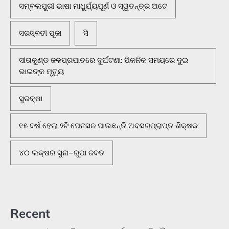
ସମ୍ବଲପୁରୀ ଭାଷା ମାଧୁର୍ଯ୍ୟପୂର୍ଣ ଓ ସ୍ୱତନ୍ତ୍ର ଅଟେ
ସରସ୍ବତୀ ପୂଜା
ସି
ସୀତାକୁଣ୍ଡ ଜଳପ୍ରପାତରେ ଦୁର୍ଘଟଣା: ପିକନିକ ସମୟରେ ଦୁଇ
ଭାଇଙ୍କ ମୃତ୍ୟୁ
ସୁରକ୍ଷା
୧୫ ବର୍ଷ ହେଲା ୨ଟି ପେନସନ ପାଉଛନ୍ତି ଅବସରପ୍ରାପ୍ତ ଶିକ୍ଷକ
୪୦ ଲକ୍ଷର ସୁନା–ରୁପା ଜବତ
Recent