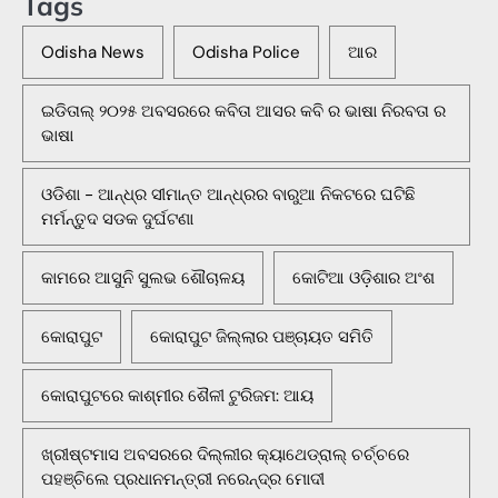
Tags
Odisha News
Odisha Police
ଆର
ଇଡିତାଲ୍ ୨୦୨୫ ଅବସରରେ କବିତା ଆସର କବି ର ଭାଷା ନିରବତା ର
ଭାଷା
ଓଡିଶା - ଆନ୍ଧ୍ର ସୀମାନ୍ତ ଆନ୍ଧ୍ରର ବାରୁଆ ନିକଟରେ ଘଟିଛି
ମର୍ମନ୍ତୁଦ ସଡକ ଦୁର୍ଘଟଣା
କାମରେ ଆସୁନି ସୁଲଭ ଶୌଚାଳୟ
କୋଟିଆ ଓଡ଼ିଶାର ଅଂଶ
କୋରାପୁଟ
କୋରାପୁଟ ଜିଲ୍ଲାର ପଞ୍ଚାୟତ ସମିତି
କୋରାପୁଟରେ କାଶ୍ମୀର ଶୈଳୀ ଟୁରିଜମ: ଆୟ
ଖ୍ରୀଷ୍ଟମାସ ଅବସରରେ ଦିଲ୍ଲୀର କ୍ୟାଥେଡ୍ରାଲ୍ ଚର୍ଚ୍ଚରେ
ପହଞ୍ଚିଲେ ପ୍ରଧାନମନ୍ତ୍ରୀ ନରେନ୍ଦ୍ର ମୋଦୀ