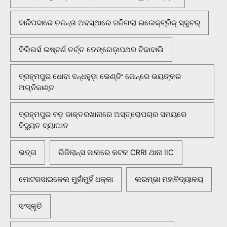
ବାରିପଦାରେ ଚଳନ୍ତା ଅବସ୍ଥାରେ ଜଳିଗଲା ଇଲେକ୍ଟ୍ରିକ୍ ସ୍କୁଟର୍
ବିଲିଭର୍ସ ଇଷ୍ଟର୍ଣ ଚର୍ଚ୍ଚ ତେଙ୍ଗେଡ଼ାପଥର ଟିକାବାଲି
ବ୍ରହ୍ମପୁର ଧୋବା ବନ୍ଧହୁଡ଼ା ଭେଣ୍ଡିଂ ଜୋନ୍‌ରେ ଭୟଙ୍କର
ଅଗ୍ନିକାଣ୍ଡ
ବ୍ରହ୍ମପୁର ବଡ଼ ଡାକ୍ତରଖାନାରେ ଅସ୍ତ୍ରୋପଚାର ସମୟରେ
ବିଦ୍ୟୁତ ବ୍ୟାଘାତ
ଭତ୍ତା
ଭିଜିଲାନ୍ସ ଜାଲରେ କଟକ CRRI ଥାନା IIC
ମୋଟରସାଇକେଲ ମୁହାଁମୁହିଁ ଧକ୍କା
ଲରମ୍ଭା ମହାବିଦ୍ୟାଳୟ
ସଂସ୍କୃତି