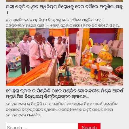
ନାରୀ ଶକ୍ତି ବନ୍ଦନ ଅଧିନିୟମ ବିରୋଧକୁ ନେଇ ବର୍ଷିଲେ ଅରୁଣିମା ସାହୁ
।
ନାରୀ ଶକ୍ତି ବନ୍ଦନ ଅଧିନିୟମ ବିରୋଧକୁ ନେଇ ବର୍ଷିଲେ ଅରୁଣିମା ସାହୁ ।
ଗଜପତି,୨୭.୪(ମନୋଜ ପାଢ଼ୀ )-: ମୋଦୀ ସରକାର ନାରୀ କେବଳ ଘର ଭିତରେ ସୀମିତ…
ମୋହନା ବ୍ଲକ ର ପିଣ୍ଡିକି ଠାରେ ପଣ୍ଡିତ ଗୋଦାବରୀଶ ମିଶ୍ର ଆଦର୍ଶ
ପ୍ରାଥମିକ ବିଦ୍ୟାଳୟ ଭିତ୍ତିପ୍ରସ୍ତର ସ୍ଥାପନ…
ମୋହନା ବ୍ଲକ ର ପିଣ୍ଡିକି ଠାରେ ପଣ୍ଡିତ ଗୋଦାବରୀଶ ମିଶ୍ର ଆଦର୍ଶ ପ୍ରାଥମିକ
ବିଦ୍ୟାଳୟ ଭିତ୍ତିପ୍ରସ୍ତର ସ୍ଥାପନ… ଗଜପତି,(ମନୋଜ ପାଢ଼ୀ) ଗଜପତି ଜିଲ୍ଲା
ମୋହନା ବ୍ଲକ ଅନ୍ତର୍ଗତ…
Search