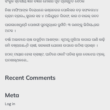
ସଂକୁଳ ସ୍ତରୀୟ ଜ୍ଞାନ ବିଜ୍ଞାନ ମେଳାର ପୂର୍ବ ପ୍ରସ୍ତୁତି ବୈଠକ
ନିଶା ମାଫିଆଙ୍କ ବିରୋଧରେ ଭଞ୍ଜନଗର ପୋଲିସର ବଡ଼ ସଫଳତା୪୪
ଗ୍ରାମ ବ୍ରାଉନ୍ ସୁଗାର ସହ ୪ ଅଭିଯୁକ୍ତ ଗିରଫ, କାର ଓ ବାଇକ୍ ଜବତ
ପାରଳାଖେମୁଣ୍ଡି ପୋଖରୀ ପୁନରୁଦ୍ଧାର ଦୁର୍ନୀତି: ୩ ଜଣଙ୍କୁ ଭିଜିଲାନ୍ସର
ଅଟକ ।
ବର୍ଷା ଅଭାବରେ ଚାଷ ଉଜୁଡ଼ିବା ଆଶଙ୍କା : କୂଅରୁ ମୁଲିଆ ଲଗାଇ ପାଣି କାଢ଼ି
ଜମି ବଞ୍ଚାଉଛନ୍ତି ଚାଷୀ, ସରକାରୀ ଯୋଜନା ଉପରେ ଉଠିଲା ପ୍ରଶ୍ନ ।
ହଠାତ୍‌ ଟାୟାର ହେଲା ବ୍ଲାଷ୍ଟ, ଘାଟିରେ ଓଲଟି ପଡିଲା ଲୁହା ବୋଝେଇ ଟ୍ରକ୍‌,
ଘଟଣାସ୍ଥଳରେ…
Recent Comments
Meta
Log in