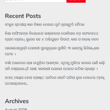
for:
Recent Posts
ସଂକୁଳ ସ୍ତରୀୟ ଜ୍ଞାନ ବିଜ୍ଞାନ ମେଳାର ପୂର୍ବ ପ୍ରସ୍ତୁତି ବୈଠକ
ନିଶା ମାଫିଆଙ୍କ ବିରୋଧରେ ଭଞ୍ଜନଗର ପୋଲିସର ବଡ଼ ସଫଳତା୪୪
ଗ୍ରାମ ବ୍ରାଉନ୍ ସୁଗାର ସହ ୪ ଅଭିଯୁକ୍ତ ଗିରଫ, କାର ଓ ବାଇକ୍ ଜବତ
ପାରଳାଖେମୁଣ୍ଡି ପୋଖରୀ ପୁନରୁଦ୍ଧାର ଦୁର୍ନୀତି: ୩ ଜଣଙ୍କୁ ଭିଜିଲାନ୍ସର
ଅଟକ ।
ବର୍ଷା ଅଭାବରେ ଚାଷ ଉଜୁଡ଼ିବା ଆଶଙ୍କା : କୂଅରୁ ମୁଲିଆ ଲଗାଇ ପାଣି କାଢ଼ି
ଜମି ବଞ୍ଚାଉଛନ୍ତି ଚାଷୀ, ସରକାରୀ ଯୋଜନା ଉପରେ ଉଠିଲା ପ୍ରଶ୍ନ ।
ହଠାତ୍‌ ଟାୟାର ହେଲା ବ୍ଲାଷ୍ଟ, ଘାଟିରେ ଓଲଟି ପଡିଲା ଲୁହା ବୋଝେଇ ଟ୍ରକ୍‌,
ଘଟଣାସ୍ଥଳରେ…
Archives
August 2026