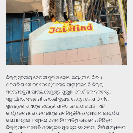
ଜିଲ୍ଲାସ୍ତରୀୟ ନେତାଜୀ ସୁବାଷ ବୋଷ ଜୟନ୍ତୀ ପାଳିତ ।
ଗଜପତି,ତା.୨୩.୦୧.୨୦୨୬(ମନୋଜ ପାଢ଼ୀ)ଗଜପତି ଜିଲ୍ଲା
ସଦରମହକୁମା ପାରଳାଖେମୁଣ୍ଡି ପୁରୁଣା କୋର୍ଟ ଛକ ନିକଟସ୍ଥ
ସ୍ୱାଧୀନତା ସଂଗ୍ରାମୀ ନେତାଜୀ ସୁଭାଷ ଚନ୍ଦ୍ର ବୋଷ ଓ ବୀର
ସୁରେନ୍ଦ୍ର ସାଏଙ୍କ ଜୟନ୍ତୀ ପାଳିତ ହୋଇଯାଇଅଛି। ଏହି
କାର୍ଯ୍ୟକ୍ରମରେ ନେତାଜୀଙ୍କ ପ୍ରତିମୂର୍ତ୍ତିରେ ପୁଷ୍ପ ମାଲ୍ୟାର୍ପଣ
କରାଯାଇଥିଲା । ଏଥିରେ ସମ୍ମାନିତ ଅତିଥି ଭାବରେ ଅତିରିକ୍ତ
ଜିଲ୍ଲାପାଳ ଗଜପତି ଶ୍ରୀଯୁକ୍ତ ମୁନୀଦ୍ର ହୋନନାଗା, ନିର୍ବାହୀ ଅଧିକାରୀ