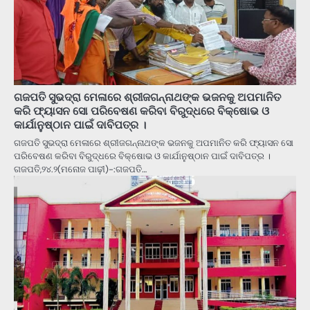
ଗଜପତି ସୁଭଦ୍ରା ମେଳାରେ ଶ୍ରୀଜଗନ୍ନାଥଙ୍କ ଭଜନକୁ ଅପମାନିତ
କରି ଫ୍ୟାସନ ସୋ ପରିବେଷଣ କରିବା ବିରୁଦ୍ଧରେ ବିକ୍ଷୋଭ ଓ
କାର୍ଯାନୁଷ୍ଠାନ ପାଇଁ ଦାବିପତ୍ର ।
ଗଜପତି ସୁଭଦ୍ରା ମେଳାରେ ଶ୍ରୀଜଗନ୍ନାଥଙ୍କ ଭଜନକୁ ଅପମାନିତ କରି ଫ୍ୟାସନ ସୋ
ପରିବେଷଣ କରିବା ବିରୁଦ୍ଧରେ ବିକ୍ଷୋଭ ଓ କାର୍ଯାନୁଷ୍ଠାନ ପାଇଁ ଦାବିପତ୍ର ।
ଗଜପତି,୨୪.୨(ମନୋଜ ପାଢ଼ୀ)-:ଗଜପତି…