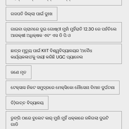
ଗଜପତି ଜିଲ୍ଲା ପାଇଁ ଦୁଃଖ
ଗାଇବା ଗ୍ରାମରେ ଦୁଇ ଗୋଷ୍ଠୀ ମୁହାଁ ମୁହିଁରାତି 12.30 ରେ ପହଁଚିଲେ
ଆରକ୍ଷୀ ଅଧିକ୍ଷକ ଏବଂ ଏସ ଡି ପି ଓ
ଛାତ୍ର ମୃତ୍ୟୁ ପାଇଁ KIIT ବିଶ୍ୱବିଦ୍ୟାଳୟର 'ଅବୈଧ
କାର୍ଯ୍ୟକଳାପ'କୁ ଦାୟୀ କରିଛି UGC ପ୍ୟାନେଲ
ଜଣେ ମୃତ
ଟେକ୍ସାସ ନିକଟ ସମୁଦ୍ରରେ ମେକ୍ସିକୋ ନୌସେନା ବିମାନ ଦୁର୍ଘଟଣା
ଡି)ଉଚ୍ଚ ବିଦ୍ୟାଳୟ
ଡୁଙ୍ଗି ଠାରେ ବୁଲେଟ କାର୍ ମୁହାଁ ମୁହିଁ ଧକ୍କାରେ ଜଳିଗଲା ଦୁଇଟି
ଗାଡି