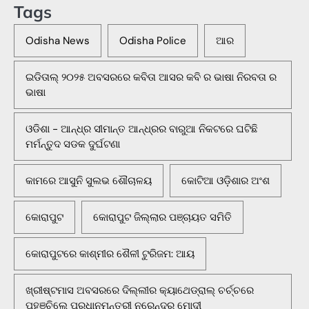
Tags
Odisha News
Odisha Police
ଆର
ଇଡିତାଲ୍ ୨୦୨୫ ଅବସରରେ କବିତା ଆସର କବି ର ଭାଷା ନିରବତା ର
ଭାଷା
ଓଡିଶା - ଆନ୍ଧ୍ର ସୀମାନ୍ତ ଆନ୍ଧ୍ରର ବାରୁଆ ନିକଟରେ ଘଟିଛି
ମର୍ମନ୍ତୁଦ ସଡକ ଦୁର୍ଘଟଣା
କାମରେ ଆସୁନି ସୁଲଭ ଶୌଚାଳୟ
କୋଟିଆ ଓଡ଼ିଶାର ଅଂଶ
କୋରାପୁଟ
କୋରାପୁଟ ଜିଲ୍ଲାର ପଞ୍ଚାୟତ ସମିତି
କୋରାପୁଟରେ କାଶ୍ମୀର ଶୈଳୀ ଟୁରିଜମ: ଆୟ
ଖ୍ରୀଷ୍ଟମାସ ଅବସରରେ ଦିଲ୍ଲୀର କ୍ୟାଥେଡ୍ରାଲ୍ ଚର୍ଚ୍ଚରେ
ପହଞ୍ଚିଲେ ପ୍ରଧାନମନ୍ତ୍ରୀ ନରେନ୍ଦ୍ର ମୋଦୀ