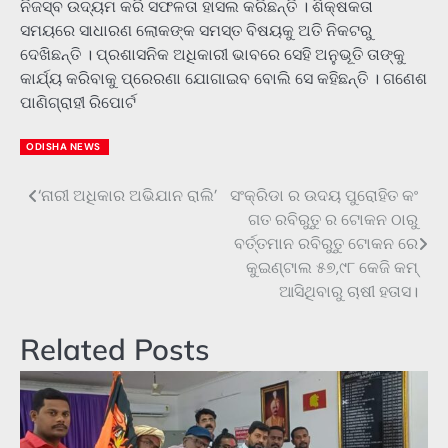
ନିଜସ୍ବ ଉଦ୍ୟମ କରି ସଫଳତା ହାସଲ କରିଛନ୍ତି । ଶିକ୍ଷକତା
ସମୟରେ ସାଧାରଣ ଲୋକଙ୍କ ସମସ୍ତ ବିଷୟକୁ ଅତି ନିକଟରୁ
ଦେଖିଛନ୍ତି । ପ୍ରଶାସନିକ ଅଧିକାରୀ ଭାବରେ ସେହି ଅନୁଭୂତି ତାଙ୍କୁ
କାର୍ଯ୍ୟ କରିବାକୁ ପ୍ରେରଣା ଯୋଗାଇବ ବୋଲି ସେ କହିଛନ୍ତି । ଗଣେଶ
ପାଣିଗ୍ରାହୀ ରିପୋର୍ଟ
ODISHA NEWS
‘ନାରୀ ଅଧିକାର ଅଭିଯାନ ରାଲି’
ସଂକ୍ରିଡା ର ଉଦୟ ପୁରୋହିତ କଂ
Post
ଗତ ରବିରୁତୁ ର ଟୋକନ ଠାରୁ
navigation
ବର୍ତ୍ତମାନ ରବିରୁତୁ ଟୋକନ ରେ
କୁଇଣ୍ଟାଲ ୫୭,୯୮ କେଜି କମ୍
ଆସିଥିବାରୁ ଚାଷୀ ହତାସ।
Related Posts