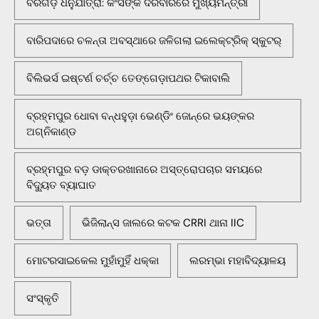
ବରଗଡ଼ ଧନୁଯାତ୍ରା: କଂସଙ୍କ ଦରବାରରେ ମୁଖ୍ୟମନ୍ତ୍ରୀ
ବାରିପଦାରେ ଚଳନ୍ତା ଅବସ୍ଥାରେ ଜଳିଗଲା ଇଲେକ୍ଟ୍ରିକ୍ ସ୍କୁଟର୍
ବିଲିଭର୍ସ ଇଷ୍ଟର୍ଣ ଚର୍ଚ୍ଚ ତେଙ୍ଗେଡ଼ାପଥର ଟିକାବାଲି
ବ୍ରହ୍ମପୁର ଧୋବା ବନ୍ଧହୁଡ଼ା ଭେଣ୍ଡିଂ ଜୋନ୍‌ରେ ଭୟଙ୍କର
ଅଗ୍ନିକାଣ୍ଡ
ବ୍ରହ୍ମପୁର ବଡ଼ ଡାକ୍ତରଖାନାରେ ଅସ୍ତ୍ରୋପଚାର ସମୟରେ
ବିଦ୍ୟୁତ ବ୍ୟାଘାତ
ଭତ୍ତା
ଭିଜିଲାନ୍ସ ଜାଲରେ କଟକ CRRI ଥାନା IIC
ମୋଟରସାଇକେଲ ମୁହାଁମୁହିଁ ଧକ୍କା
ଲରମ୍ଭା ମହାବିଦ୍ୟାଳୟ
ସଂସ୍କୃତି