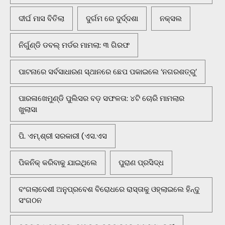
ଦୀର୍ଘ ମାସ ବିତିଲା
ଦୁର୍ଗମ ରେ ଦୁର୍ଦ୍ଦଶା
ନକ୍ସଲ
ନିର୍ଗୁଣ୍ଡି ଡବଲ୍ ମର୍ଡର ମାମଲା: ୩ ଗିରଫ
ପାଟନାରେ ସର୍ବସାଧାରଣ ସ୍ଥାନରେ ଛେପ ପକାଇଲେ ‘ନଗରଶତ୍ରୁ’
ପାରଳାଖେମୁଣ୍ଡି ପୁଲିସର ବଡ଼ ସଫଳତା: ୪ଟି ଚୋରି ମାମଲାର
ଖୁଲାସା
ପି. ଏମ୍.ଶ୍ରୀ ସରକାରୀ (ଏସ.ଏସ
ପିକନିକ୍‌ କରିବାକୁ ଯାଇଥିଲେ
ପୁରାଣ ପ୍ରସିଦ୍ଧ
ବଂଗଲାଦେଶୀ ଅନୁପ୍ରବେଶ ବିରୋଧରେ ରାସ୍ତାକୁ ଓହ୍ଲାଇଲେ ହିନ୍ଦୁ
ସଂଗଠନ