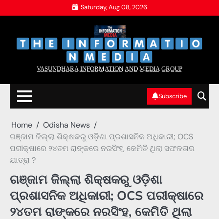
Skip
Saturday, Aug 08, 2026
to
content
‌
‌
V̲A̲S̲U̲N̲D̲H̲A̲R̲A̲ I̲N̲F̲O̲R̲M̲A̲T̲I̲O̲N̲ A̲N̲D̲ M̲E̲D̲I̲A̲ G̲R̲O̲U̲P̲
Subscribe
Home
Odisha News
ଗଞ୍ଜାମ ଜିଲ୍ଲା ଶିକ୍ଷକରୁ ଓଡ଼ିଶା ପ୍ରଶାସନିକ ଅଧିକାରୀ; OCS
ପରୀକ୍ଷାରେ ୨୪ତମ ରାଙ୍କରେ ନରସିଂହ, କେମିତି ଥିଲା ସଫଳତାର
ଯାତ୍ରା ?
ଗଞ୍ଜାମ ଜିଲ୍ଲା ଶିକ୍ଷକରୁ ଓଡ଼ିଶା
ପ୍ରଶାସନିକ ଅଧିକାରୀ; OCS ପରୀକ୍ଷାରେ
୨୪ତମ ରାଙ୍କରେ ନରସିଂହ, କେମିତି ଥିଲା