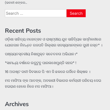
(ଭବାନୀ ଶଙ୍କର…
Search
for:
Recent Posts
ଓଡ଼ିଶା ସାହିତ୍ୟ ମହୋତ୍ସବ ଓ ରାଷ୍ଟ୍ରୀୟ ଯୁବ ସାହିତ୍ୟିକ ସମ୍ମିଳନୀରେ
ଯୋଗଦାନ ନିମନ୍ତେ ଗଜପତି ଜିଲ୍ଲାର ସଦସ୍ୟମାନଙ୍କର ପୁରୀ ଗସ୍ତ* ।
ପଞ୍ଚାୟତସ୍ତରୀୟ ନିଶାମୁକ୍ତ ସଚେତନତା ଅଭିଯାନ।*
*ସାମାନ୍ୟ ବର୍ଷାରେ ଉବୁଟୁବୁ ପାରଳାଖେମୁଣ୍ଡି ସହର* !
16 ଅଗଷ୍ଟ ଦାବୀ ଦିବସରେ ପି ଏମ ଜି ଛକରେ ଗର୍ଜିବେ ଶିକ୍ଷକ ।
ମଦ ମାଫିଆ ଙ୍କ ଆତଙ୍କ, ଅବକାରୀ ବିଭାଗର କର୍ମଚାରୀ ପରିଚୟ ଦେଇ
ହଇରାଣ ହେଲେ ନିଜେ ମଦ ମାଫିଆ।
Archives