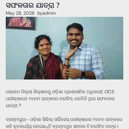
ସଫଳତାର ଯାତ୍ରା ?
May 28, 2026
by
admin
ଗଞ୍ଜାମ ଜିଲ୍ଲା ଶିକ୍ଷକରୁ ଓଡ଼ିଶା ପ୍ରଶାସନିକ ଅଧିକାରୀ; OCS
ପରୀକ୍ଷାରେ ୨୪ତମ ରାଙ୍କରେ ନରସିଂହ, କେମିତି ଥିଲା ସଫଳତାର
ଯାତ୍ରା ?
ବ୍ରହ୍ମପୁର:- ଓଡ଼ିଶା ସିଭିଲ୍ ସର୍ଭିସେସ୍ ପରୀକ୍ଷାରେ ୨୪ତମ ରାଙ୍କରେ
ରହି କୃତକାର୍ଯ୍ୟ ହୋଇଛନ୍ତି ବ୍ରହ୍ମପୁର ସହରର ଟି.ନରସିଂହ ପାତ୍ର।