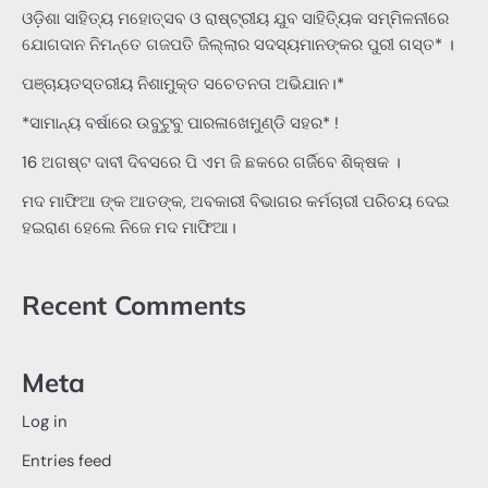
ଓଡ଼ିଶା ସାହିତ୍ୟ ମହୋତ୍ସବ ଓ ରାଷ୍ଟ୍ରୀୟ ଯୁବ ସାହିତ୍ୟିକ ସମ୍ମିଳନୀରେ
ଯୋଗଦାନ ନିମନ୍ତେ ଗଜପତି ଜିଲ୍ଲାର ସଦସ୍ୟମାନଙ୍କର ପୁରୀ ଗସ୍ତ* ।
ପଞ୍ଚାୟତସ୍ତରୀୟ ନିଶାମୁକ୍ତ ସଚେତନତା ଅଭିଯାନ।*
*ସାମାନ୍ୟ ବର୍ଷାରେ ଉବୁଟୁବୁ ପାରଳାଖେମୁଣ୍ଡି ସହର* !
16 ଅଗଷ୍ଟ ଦାବୀ ଦିବସରେ ପି ଏମ ଜି ଛକରେ ଗର୍ଜିବେ ଶିକ୍ଷକ ।
ମଦ ମାଫିଆ ଙ୍କ ଆତଙ୍କ, ଅବକାରୀ ବିଭାଗର କର୍ମଚାରୀ ପରିଚୟ ଦେଇ
ହଇରାଣ ହେଲେ ନିଜେ ମଦ ମାଫିଆ।
Recent Comments
Meta
Log in
Entries feed