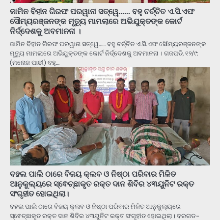
ଜାମିନ ବିହୀନ ଗିରଫ ପରୱାନା ସତ୍ୱେ…… ବହୁ ଚର୍ଚ୍ଚିତ ଏ.ସି.ଏଫ
ସୌମ୍ୟରଞ୍ଜନଙ୍କ ମୃତ୍ୟୁ ମାମଲାରେ ଅଭିଯୁକ୍ତଙ୍କ କୋର୍ଟ
ନିର୍ଦ୍ଦେଶକୁ ଅବମାନନା ।
ଜାମିନ ବିହୀନ ଗିରଫ ପରୱାନା ସତ୍ୱେ…… ବହୁ ଚର୍ଚ୍ଚିତ ଏ.ସି.ଏଫ ସୌମ୍ୟରଞ୍ଜନଙ୍କ
ମୃତ୍ୟୁ ମାମଲାରେ ଅଭିଯୁକ୍ତଙ୍କ କୋର୍ଟ ନିର୍ଦ୍ଦେଶକୁ ଅବମାନନା । ଗଜପତି, ୧୨/୯:
(ମନୋଜ ପାଢୀ) ବହୁ…
ବହଲ ପାଲି ଠାରେ ବିଜୟ କ୍ଲବ ଓ ନିଷ୍ଠା ପରିବାର ମିଳିତ
ଆନୁକୁଲ୍ୟରେ ସ୍ଵେଚ୍ଛାକୃତ ରକ୍ତ ଦାନ ଶିବିର ୪୩ୟୁନିଟ ରକ୍ତ
ସଂଗୃହୀତ ହୋଇଥିଲା।
ବହଲ ପାଲି ଠାରେ ବିଜୟ କ୍ଲବ ଓ ନିଷ୍ଠା ପରିବାର ମିଳିତ ଆନୁକୁଲ୍ୟରେ
ସ୍ଵେଚ୍ଛାକୃତ ରକ୍ତ ଦାନ ଶିବିର ୪୩ୟୁନିଟ ରକ୍ତ ସଂଗୃହୀତ ହୋଇଥିଲା। ବରଗଡ-