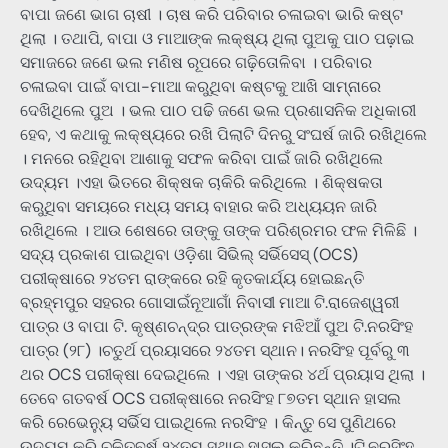
ବାପା ଜଣେ ଭାଗ ଚାଷୀ । ଚାଷ କରି ପରିବାର ଚଳାଇବା ଭାରି କଷ୍ଟ
ଥିଲା । ତଥାପି, ବାପା ଓ ମାଆଙ୍କ ଲକ୍ଷ୍ୟ ଥିଲା ପୁଅକୁ ପାଠ ପଢ଼ାଇ
ସମାଜରେ ଜଣେ ଭଲ ମଣିଷ ରୂପରେ ଗଢ଼ିତୋଳିବା । ପରିବାର
ଚଳାଇବା ପାଇଁ ବାପା-ମାଆ କରୁଥିବା କଷ୍ଟକୁ ଆଖି ସାମ୍ନାରେ
ଦେଖିଥିଲେ ପୁଅ । ଭଲ ପାଠ ପଢି ଜଣେ ଭଲ ପ୍ରଶାସନିକ ଅଧିକାରୀ
ହେବ, ଏ କଥାକୁ ଲକ୍ଷ୍ୟରେ ରଖି ପିଲାଟି ଦିନରୁ ସଂଘର୍ଷ ଜାରି ରଖିଥିଲେ
। ମନରେ ରହିଥିବା ଆଶାକୁ ସଫଳ କରିବା ପାଇଁ ଜାରି ରଖିଥିଲେ
ଉଦ୍ୟମ ।ଏହା ଭିତରେ ଶିକ୍ଷକ ଚାକିରି କରିଥିଲେ । ଶିକ୍ଷକତା
କରୁଥିବା ସମୟରେ ମଧ୍ୟ ସମୟ ବାହାର କରି ଅଧ୍ୟୟନ ଜାରି
ରଖିଥିଲେ । ଆଉ ଶେଷରେ ତାଙ୍କୁ ତାଙ୍କ ପରିଶ୍ରମର ଫଳ ମିଳିଛି ।
ସଦ୍ୟ ପ୍ରକାଶ ପାଇଥିବା ଓଡ଼ିଶା ସିଭିଲ୍ ସର୍ଭିସେସ୍ (OCS)
ପରୀକ୍ଷାରେ ୨୪ତମ ରାଙ୍କରେ ରହି କୃତକାର୍ଯ୍ୟ ହୋଇଛନ୍ତି
ବ୍ରହ୍ମପୁର ସହରର ଗୋସାଇଁନୂଆଗାଁ ନିବାସୀ ମାଆ ଟି.ରାଜେଶ୍ୱରୀ
ପାତ୍ର ଓ ବାପା ଟି. କୃଷ୍ଣଚନ୍ଦ୍ର ପାତ୍ରଙ୍କ ମଝିଆଁ ପୁଅ ଟି.ନରସିଂହ
ପାତ୍ର (୨୮) ।ଚତୁର୍ଥ ପ୍ରୟାସରେ ୨୪ତମ ସ୍ଥାନ। ନରସିଂହ ପୂର୍ବରୁ ୩
ଥର OCS ପରୀକ୍ଷା ଦେଇଥିଲେ । ଏହା ତାଙ୍କର ୪ର୍ଥ ପ୍ରୟାସ ଥିଲା ।
ତେବେ ଗତବର୍ଷ OCS ପରୀକ୍ଷାରେ ନରସିଂହ ୮୭ତମ ସ୍ଥାନ ହାସଲ
କରି ରେଭେନ୍ୟୁ ସର୍ଭିସ ପାଇଥିଲେ ନରସିଂହ । କିନ୍ତୁ ସେ ପୁଣିଥରେ
ଉଦ୍ୟମ କରି ଚଳିତବର୍ଷ ୨୪ତମ ସ୍ଥାନ ହାସଲ କରିଛନ୍ତି ।ଟି.ନରସିଂହ