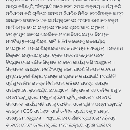
ପାତ୍ର କହିଛନ୍ତି, “ବିଦ୍ୟାର୍ଥୀମାନେ ସେମାନଙ୍କ ଲକ୍ଷ୍ୟ ଧାର୍ଯ୍ୟ କରି
ପରିଶ୍ରମ କରି ଚାଲିଲେ ସଫଳତା ନିଶ୍ଚିତ ମିଳିବ ।ନରସିଂହଙ୍କ ଛାତ୍ର
ସମୟରେ ସଂସଦରେ ଏକ କାର୍ଯ୍ୟକ୍ରମରେ ଇଂରାଜୀ ଭାଷାରେ ବକୃତା
ପାଇଁ ଚୟନ ହୋଇ ରାଜ୍ୟରେ ଅନେକ ପ୍ରଶଂସା ପାଇଥିଲେ ।
ବ୍ରହ୍ମପୁର ସହରର ଖଲ୍ଲିକୋଟ ମହାବିଦ୍ୟାଳୟ ଓ ବିନାୟକ
ମହାବିଦ୍ୟାଳୟରୁ ଶିକ୍ଷା ସାରି B.Ed କଲେଜରୁ କୃତକାର୍ଯ୍ୟ
ହୋଇଥିଲେ । ପରେ ଶିକ୍ଷକତା ଜୀବନ ଆରମ୍ଭ ହୋଇଥିଲା । ଗଞ୍ଜାମ
ଜିଲ୍ଲାର ରଙ୍ଗେଇଲୁଣ୍ଡା ବ୍ଲକ ପଞ୍ଚମା ଉନ୍ନୀତ ଉଚ୍ଚ
ବିଦ୍ୟାଳୟରେ ଗଣିତ ଶିକ୍ଷକ ଭାବରେ କାର୍ଯ୍ୟ କରି ଆସୁଥିଲେ ।
ଶିକ୍ଷକତା ସମୟରେ ନରସିଂହଙ୍କୁ ଜଣେ ଆଦର୍ଶ ଶିକ୍ଷକ ଭାବରେ
ମୁଖ୍ୟମନ୍ତ୍ରୀ ଶିକ୍ଷା ପୁରସ୍କାର ପ୍ରଦାନ କରାଯାଇଛି । ଏପରିକି
ପୂର୍ବରୁ ନରସିଂହ ରାଜସ୍ବ ନିରୀକ୍ଷକ, କନିଷ୍ଠ ରାଜସ୍ବ ସହାୟକ
ପରୀକ୍ଷାରେ କୃତକାର୍ଯ୍ୟ ହୋଇଥିଲେ ।ଶିକ୍ଷକତା ସହ ଦୈନିକ ୪ରୁ ୫
ଘଣ୍ଟା ପଢ଼ୁଥିଲେ । ସ୍କୁଲକୁ ଯିବା ପୂର୍ବରୁ ସକାଳେ ୨ ଘଣ୍ଟା ଓ
ଶିକ୍ଷକତା କାର୍ଯ୍ୟ ସରି ଘରକୁ ଫେରିବା ପରେ ପୁଣି ୨ ଘଣ୍ଟା ପଢ଼ାପଢ଼ି
କରନ୍ତି । OCS ପରୀକ୍ଷା ପାଇଁ ଦୈନିକ ପ୍ରାୟ ୪ରୁ ୫ ଘଣ୍ଟା
ପରିଶ୍ରମ କରୁଥିଲେ । ଏଥିପାଇଁ ସେ କୌଣସି ସ୍ଥାନରେ ନିର୍ଦ୍ଦିଷ୍ଟ
ଭାବରେ କୋଚିଂ ନେଇ ନଥିଲେ । ନିଜ ଲକ୍ଷ୍ୟ ପୂରଣ ପାଇଁ ସେ