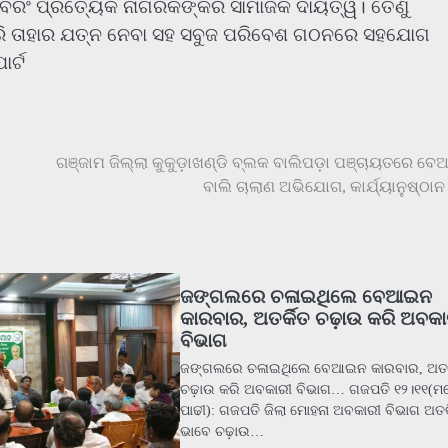
 ବରଂ ପ୍ରତ୍ୟେକ ନାଗରିକଙ୍କର ସାମାଜିକ ଦାୟିତ୍ୱ। ତେଣୁ
ରି ତାହାର ଯତ୍ନ ନେବା ସହ ସବୁଜ ପରିବେଶ ଗଠନରେ ସହଯୋଗ
ର୍ଟ
ଗଞ୍ଜାମ ଜିଲ୍ଲା କୁକୁଡ଼ାଖଣ୍ଡି ବ୍ଲକ ବାଲିପଡ଼ା ପଞ୍ଚାୟତରେ ବ
ବାଲି ଚାଲାଣ ଅଭିଯୋଗ, କାର୍ଯ୍ୟାନୁଷ୍ଠାନ 
ଜଙ୍ଗଲରେ ଚଳାଇଥିଲେ ବେଆଇନ
କାରବାର, ଅତର୍କିତ ଚଢ଼ାଉ କରି ଅବକା
ବିଭାଗ
ଜଙ୍ଗଲରେ ଚଳାଇଥିଲେ ବେଆଇନ କାରବାର, ଅତର୍
ଚଢ଼ାଉ କରି ଅବକାରୀ ବିଭାଗ… ଗଜପତି ୧୨।୧୧(ମ
ପାଢୀ): ଗଜପତି ଜିଲା ମୋହନା ଅବକାରୀ ବିଭାଗ ଅତର୍
ଭାବେ ଚଢ଼ାଉ…