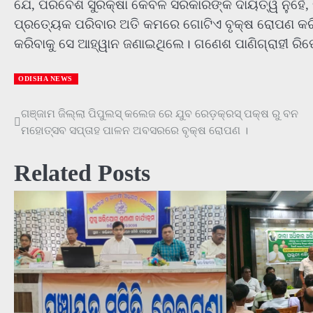
ଯେ, ପରିବେଶ ସୁରକ୍ଷା କେବଳ ସରକାରଙ୍କ ଦାୟିତ୍ୱ ନୁହେଁ,
ପ୍ରତ୍ୟେକ ପରିବାର ଅତି କମରେ ଗୋଟିଏ ବୃକ୍ଷ ରୋପଣ କ
କରିବାକୁ ସେ ଆହ୍ୱାନ ଜଣାଇଥିଲେ। ଗଣେଶ ପାଣିଗ୍ରାହୀ ରିପୋ
ODISHA NEWS
ଗଞ୍ଜାମ ଜିଲ୍ଲା ପିପୁଲସ୍ କଲେଜ ରେ ଯୁବ ରେଡ଼କ୍ରସ୍ ପକ୍ଷ ରୁ ବନ
Post
ମହୋତ୍ସବ ସପ୍ତାହ ପାଳନ ଅବସରରେ ବୃକ୍ଷ ରୋପଣ ।
navigation
Related Posts