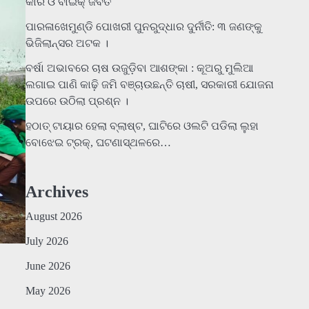
କାର ଓ ବାଇକ୍ ଜବତ
ପାରଳାଖେମୁଣ୍ଡି ପୋଖରୀ ପୁନରୁଦ୍ଧାର ଦୁର୍ନୀତି: ୩ ଜଣଙ୍କୁ
ଭିଜିଲାନ୍ସର ଅଟକ ।
ବର୍ଷା ଅଭାବରେ ଚାଷ ଉଜୁଡ଼ିବା ଆଶଙ୍କା : କୂଅରୁ ମୁଲିଆ
ଲଗାଇ ପାଣି କାଢ଼ି ଜମି ବଞ୍ଚାଉଛନ୍ତି ଚାଷୀ, ସରକାରୀ ଯୋଜନା
ଉପରେ ଉଠିଲା ପ୍ରଶ୍ନ ।
ହଠାତ୍‌ ଟାୟାର ହେଲା ବ୍ଲାଷ୍ଟ, ଘାଟିରେ ଓଲଟି ପଡିଲା ଲୁହା
ବୋଝେଇ ଟ୍ରକ୍‌, ଘଟଣାସ୍ଥଳରେ…
Archives
August 2026
July 2026
June 2026
May 2026