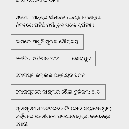
ଭାଷା ନିରବତା ର ଭାଷା
ଓଡିଶା - ଆନ୍ଧ୍ର ସୀମାନ୍ତ ଆନ୍ଧ୍ରର ବାରୁଆ
ନିକଟରେ ଘଟିଛି ମର୍ମନ୍ତୁଦ ସଡକ ଦୁର୍ଘଟଣା
କାମରେ ଆସୁନି ସୁଲଭ ଶୌଚାଳୟ
କୋଟିଆ ଓଡ଼ିଶାର ଅଂଶ
କୋରାପୁଟ
କୋରାପୁଟ ଜିଲ୍ଲାର ପଞ୍ଚାୟତ ସମିତି
କୋରାପୁଟରେ କାଶ୍ମୀର ଶୈଳୀ ଟୁରିଜମ: ଆୟ
ଖ୍ରୀଷ୍ଟମାସ ଅବସରରେ ଦିଲ୍ଲୀର କ୍ୟାଥେଡ୍ରାଲ୍
ଚର୍ଚ୍ଚରେ ପହଞ୍ଚିଲେ ପ୍ରଧାନମନ୍ତ୍ରୀ ନରେନ୍ଦ୍ର
ମୋଦୀ