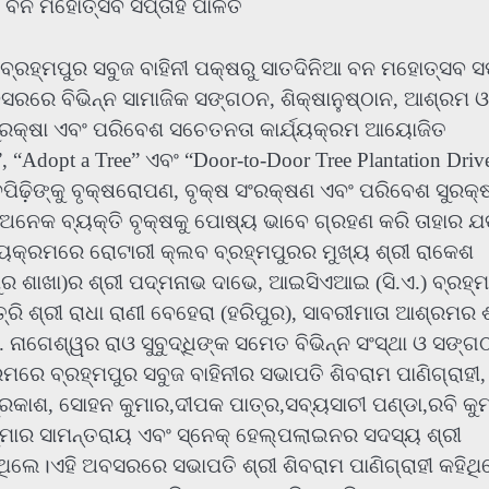
ିଆ ବନ ମହୋତ୍ସବ ସପ୍ତାହ ପାଳିତ
ବ୍ରହ୍ମପୁର ସବୁଜ ବାହିନୀ ପକ୍ଷରୁ ସାତଦିନିଆ ବନ ମହୋତ୍ସବ ସ
ସରରେ ବିଭିନ୍ନ ସାମାଜିକ ସଙ୍ଗଠନ, ଶିକ୍ଷାନୁଷ୍ଠାନ, ଆଶ୍ରମ ଓ
ୁରକ୍ଷା ଏବଂ ପରିବେଶ ସଚେତନତା କାର୍ଯ୍ୟକ୍ରମ ଆୟୋଜିତ
 “Adopt a Tree” ଏବଂ “Door-to-Door Tree Plantation Driv
ିଢ଼ିଙ୍କୁ ବୃକ୍ଷରୋପଣ, ବୃକ୍ଷ ସଂରକ୍ଷଣ ଏବଂ ପରିବେଶ ସୁରକ୍
ନେକ ବ୍ୟକ୍ତି ବୃକ୍ଷକୁ ପୋଷ୍ୟ ଭାବେ ଗ୍ରହଣ କରି ତାହାର ଯ
ଯ୍ୟକ୍ରମରେ ରୋଟାରୀ କ୍ଲବ ବ୍ରହ୍ମପୁରର ମୁଖ୍ୟ ଶ୍ରୀ ରାକେଶ
ପୁର ଶାଖା)ର ଶ୍ରୀ ପଦ୍ମନାଭ ଦାଭେ, ଆଇସିଏଆଇ (ସି.ଏ.) ବ୍ରହ୍
ରି ଶ୍ରୀ ରାଧା ରାଣୀ ବେହେରା (ହରିପୁର), ସାବରୀମାତା ଆଶ୍ରମର ଶ
ବି. ନାଗେଶ୍ୱର ରାଓ ସୁବୁଦ୍ଧିଙ୍କ ସମେତ ବିଭିନ୍ନ ସଂସ୍ଥା ଓ ସଙ୍
ମରେ ବ୍ରହ୍ମପୁର ସବୁଜ ବାହିନୀର ସଭାପତି ଶିବରାମ ପାଣିଗ୍ରାହୀ,
୍ରକାଶ, ସୋହନ କୁମାର,ଦୀପକ ପାତ୍ର,ସବ୍ୟସାଚୀ ପଣ୍ଡା,ରବି କୁ
 କୁମାର ସାମନ୍ତରାୟ ଏବଂ ସ୍ନେକ୍ ହେଲ୍ପଲାଇନର ସଦସ୍ୟ ଶ୍ରୀ
ଥିଲେ।ଏହି ଅବସରରେ ସଭାପତି ଶ୍ରୀ ଶିବରାମ ପାଣିଗ୍ରାହୀ କହିଥ