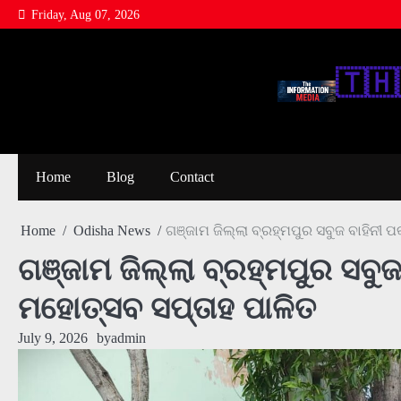
Skip
Friday, Aug 07, 2026
to
content
🇹‌🇭‌
Home
Blog
Contact
Home
Odisha News
ଗଞ୍ଜାମ ଜିଲ୍ଲା ବ୍ରହ୍ମପୁର ସବୁଜ ବାହିନୀ 
ଗଞ୍ଜାମ ଜିଲ୍ଲା ବ୍ରହ୍ମପୁର ସବୁ
ମହୋତ୍ସବ ସପ୍ତାହ ପାଳିତ
July 9, 2026
by
admin