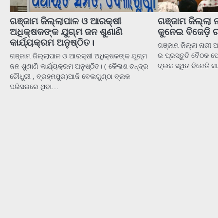
ଗଞ୍ଜାମ ଜିଲ୍ଲାପାଳ ଓ ଆରକ୍ଷୀ
ଗଞ୍ଜାମ ଜିଲ୍ଲା 
ଅଧିକ୍ଷକଙ୍କ ଯୁଗ୍ମ ଜନ ଶୁଣାଣି
କୁନେଇ ବିଜେଡ଼ି ର
କାର୍ଯ୍ୟକ୍ରମ ଅନୁଷ୍ଠିତ।
ଗଞ୍ଜାମ ଜିଲ୍ଲା ନାରୀ 
ର ପ୍ରସ୍ତୁତି ବୈଠକ 
ଗଞ୍ଜାମ ଜିଲ୍ଲାପାଳ ଓ ଆରକ୍ଷୀ ଅଧିକ୍ଷକଙ୍କ ଯୁଗ୍ମ
ବ୍ଲକ ସ୍ଥିତ ବିଜେଡି 
ଜନ ଶୁଣାଣି କାର୍ଯ୍ୟକ୍ରମ ଅନୁଷ୍ଠିତ। ( କୈଳାଶ ଚନ୍ଦ୍ର
ଚୌଧୁରୀ , ବ୍ରହ୍ମପୁର)ଆଜି ବେଲଗୁଣ୍ଠା ବ୍ଲକ
ପରିସରରେ ଥିବା…