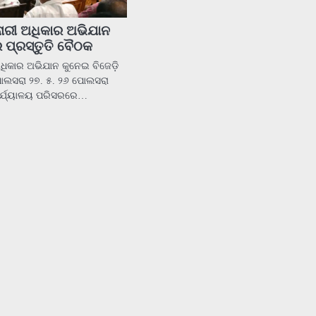
ନାରୀ ଅଧିକାର ଅଭିଯାନ
 ପ୍ରସ୍ତୁତି ବୈଠକ
ଅଧିକାର ଅଭିଯାନ କୁନେଇ ବିଜେଡ଼ି
ପୋଲସରା ୨୭. ୫. ୨୬ ପୋଲସରା
କାର୍ଯ୍ୟାଳୟ ପରିସରରେ…