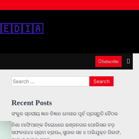
‌🇪‌🇩‌🇮‌🇦‌
Subscribe
Search
for:
Recent Posts
ସଂକୁଳ ସ୍ତରୀୟ ଜ୍ଞାନ ବିଜ୍ଞାନ ମେଳାର ପୂର୍ବ ପ୍ରସ୍ତୁତି ବୈଠକ
ନିଶା ମାଫିଆଙ୍କ ବିରୋଧରେ ଭଞ୍ଜନଗର ପୋଲିସର ବଡ଼
ସଫଳତା୪୪ ଗ୍ରାମ ବ୍ରାଉନ୍ ସୁଗାର ସହ ୪ ଅଭିଯୁକ୍ତ ଗିରଫ,