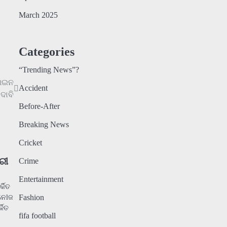
March 2025
Categories
“Trending News”?
େଆଇନ
Accident
ଦାବି
Before-After
Breaking News
Cricket
ରୀ
Crime
Entertainment
କିତ
Fashion
ନେlଜ
କିତ
fifa football