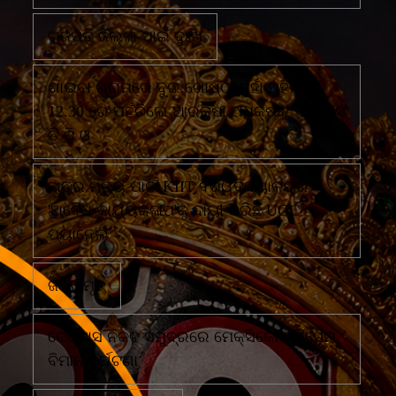
ଗଜପତି ଜିଲ୍ଲା ପାଇଁ ଦୁଃଖ
ଗାଇବା ଗ୍ରାମରେ ଦୁଇ ଗୋଷ୍ଠୀ ମୁହାଁ ମୁହିଁରାତି
12.30 ରେ ପହଁଚିଲେ ଆରକ୍ଷୀ ଅଧିକ୍ଷକ ଏବଂ ଏସ
ଡି ପି ଓ
ଛାତ୍ର ମୃତ୍ୟୁ ପାଇଁ KIIT ବିଶ୍ୱବିଦ୍ୟାଳୟର
'ଅବୈଧ କାର୍ଯ୍ୟକଳାପ'କୁ ଦାୟୀ କରିଛି UGC
ପ୍ୟାନେଲ
ଜଣେ ମୃତ
ଟେକ୍ସାସ ନିକଟ ସମୁଦ୍ରରେ ମେକ୍ସିକୋ ନୌସେନା
ବିମାନ ଦୁର୍ଘଟଣା