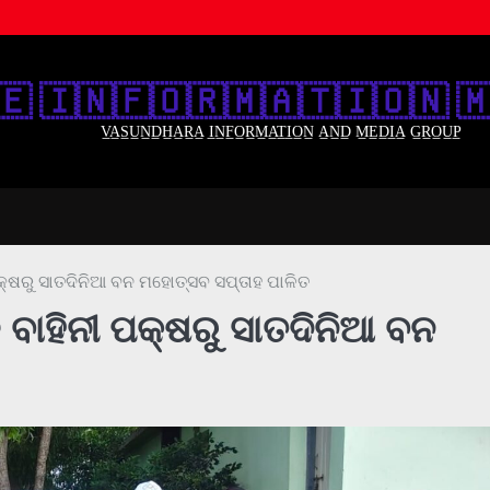
🇪‌ 🇮‌🇳‌🇫‌🇴‌🇷‌🇲‌🇦‌🇹‌🇮‌🇴‌🇳‌ 🇲
V̲A̲S̲U̲N̲D̲H̲A̲R̲A̲ I̲N̲F̲O̲R̲M̲A̲T̲I̲O̲N̲ A̲N̲D̲ M̲E̲D̲I̲A̲ G̲R̲O̲U̲P̲
ପକ୍ଷରୁ ସାତଦିନିଆ ବନ ମହୋତ୍ସବ ସପ୍ତାହ ପାଳିତ
ଜ ବାହିନୀ ପକ୍ଷରୁ ସାତଦିନିଆ ବନ