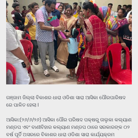
ଗଞ୍ଜାମ ଜିଲ୍ଲା ବିକାଶର ଧାରା ଓଡିଶା ସାରା ଆସିକା ପୌରପାରିଷଦ
ରେ ପାଳିତ ହେଲା l
ଆସିକା:(୨୬/୬/୨୬) ଆସିକା ପୌର ପରିଷଦ ପକ୍ଷରୁ ତାଲୁକା କଲ୍ୟାଣ
ମଣ୍ଡପ ଏବଂ ବାଣୀବିହାର କଲ୍ୟାଣ ମଣ୍ଡପ ଠାରେ ସରକାରଙ୍କ ୦୨
ବର୍ଷ ପୂର୍ତି ଅସରରେ ବିକାଶର ଧାରା ଓଡିଶା ସାରା କାର୍ଯ୍ୟକ୍ରମ