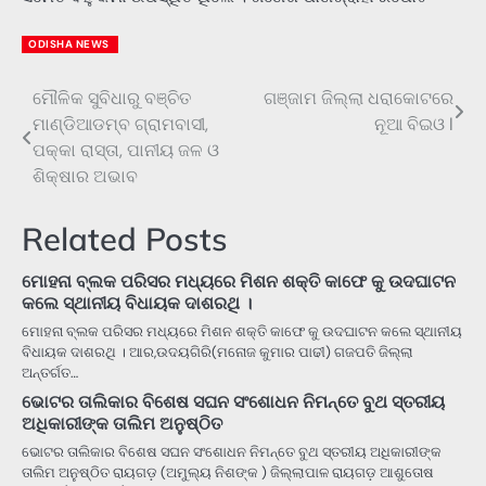
ODISHA NEWS
ମୌଳିକ ସୁବିଧାରୁ ବଞ୍ଚିତ
ଗଞ୍ଜାମ ଜିଲ୍ଲା ଧରାକୋଟରେ
Post
ମାଣ୍ଡିଆଡମ୍ବ ଗ୍ରାମବାସୀ,
ନୂଆ ବିଇଓ l
navigation
ପକ୍କା ରାସ୍ତା, ପାନୀୟ ଜଳ ଓ
ଶିକ୍ଷାର ଅଭାବ
Related Posts
ମୋହନା ବ୍ଲକ ପରିସର ମଧ୍ୟରେ ମିଶନ ଶକ୍ତି କାଫେ କୁ ଉଦଘାଟନ
କଲେ ସ୍ଥାନୀୟ ବିଧାୟକ ଦାଶରଥି ।
ମୋହନା ବ୍ଲକ ପରିସର ମଧ୍ୟରେ ମିଶନ ଶକ୍ତି କାଫେ କୁ ଉଦଘାଟନ କଲେ ସ୍ଥାନୀୟ
ବିଧାୟକ ଦାଶରଥି । ଆର,ଉଦୟଗିରି(ମନୋଜ କୁମାର ପାଢୀ) ଗଜପତି ଜିଲ୍ଲା
ଅନ୍ତର୍ଗତ…
ଭୋଟର ତାଲିକାର ବିଶେଷ ସଘନ ସଂଶୋଧନ ନିମନ୍ତେ ବୁଥ ସ୍ତରୀୟ
ଅଧିକାରୀଙ୍କ ତାଲିମ ଅନୁଷ୍ଠିତ
ଭୋଟର ତାଲିକାର ବିଶେଷ ସଘନ ସଂଶୋଧନ ନିମନ୍ତେ ବୁଥ ସ୍ତରୀୟ ଅଧିକାରୀଙ୍କ
ତାଲିମ ଅନୁଷ୍ଠିତ ରାୟଗଡ଼ (ଅମୁଲ୍ୟ ନିଶଙ୍କ ) ଜିଲ୍ଲାପାଳ ରାୟଗଡ଼ ଆଶୁତୋଷ