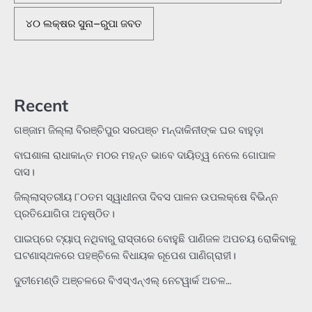
୪୦ ଲକ୍ଷର ସୁନା–ରୁପା ଜବତ
Recent
ଗଞ୍ଜାମ ଜିଲ୍ଲା ବିରଞ୍ଚିପୁର ସରପଞ୍ଚ ମନ୍ଦାକିନୀଙ୍କ ଘର ବାହୁଡ଼ା
ବାଘଶାଳା ରାଧାକାନ୍ତ ମଠର ମହନ୍ତ ଭାବେ ଦାୟିତ୍ୱ ନେଲେ ଗୋପାଳ
ଦାସ।
ଜିଲ୍ଲାସ୍ତରୀୟ ୮୦ତମ ସ୍ୱାଧୀନତା ଦିବସ ପାଳନ ଉପଲକ୍ଷେ ବିଭିନ୍ନ
ପ୍ରତିଯୋଗିତା ଅନୁଷ୍ଠିତ।
ପାଇପ୍‌ରେ ଟ୍ୟାପ୍‌ ନଥିବାରୁ ରାସ୍ତାରେ ବୋହୁଛି ପାଣିଜଳ ଅପଚୟ ରୋକିବାକୁ
ଘଟଣାସ୍ଥଳରେ ପହଞ୍ଚିଲେ ବିଧାୟକ ରୂପେଶ ପାଣିଗ୍ରାହୀ।
ଦୁତୀମେଣ୍ଡି ଅଞ୍ଚଳରେ ବିଏସ୍‌ଏନ୍‌ଏଲ୍‌ ନେଟୱାର୍କ ଅଚଳ…