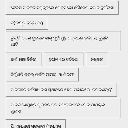
ଟେକ୍ସାସ ନିକଟ ସମୁଦ୍ରରେ ମେକ୍ସିକୋ ନୌସେନା ବିମାନ ଦୁର୍ଘଟଣା
ଡି)ଉଚ୍ଚ ବିଦ୍ୟାଳୟ
ଡୁଙ୍ଗି ଠାରେ ବୁଲେଟ କାର୍ ମୁହାଁ ମୁହିଁ ଧକ୍କାରେ ଜଳିଗଲା ଦୁଇଟି
ଗାଡି
ଦୀର୍ଘ ମାସ ବିତିଲା
ଦୁର୍ଗମ ରେ ଦୁର୍ଦ୍ଦଶା
ନକ୍ସଲ
ନିର୍ଗୁଣ୍ଡି ଡବଲ୍ ମର୍ଡର ମାମଲା: ୩ ଗିରଫ
ପାଟନାରେ ସର୍ବସାଧାରଣ ସ୍ଥାନରେ ଛେପ ପକାଇଲେ ‘ନଗରଶତ୍ରୁ’
ପାରଳାଖେମୁଣ୍ଡି ପୁଲିସର ବଡ଼ ସଫଳତା: ୪ଟି ଚୋରି ମାମଲାର
ଖୁଲାସା
ପି. ଏମ୍.ଶ୍ରୀ ସରକାରୀ (ଏସ.ଏସ