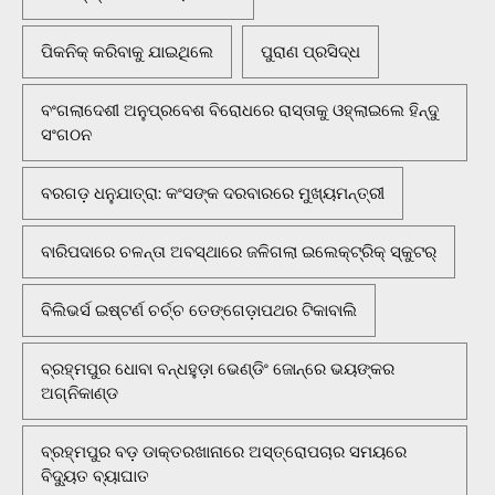
ପିକନିକ୍‌ କରିବାକୁ ଯାଇଥିଲେ
ପୁରାଣ ପ୍ରସିଦ୍ଧ
ବଂଗଲାଦେଶୀ ଅନୁପ୍ରବେଶ ବିରୋଧରେ ରାସ୍ତାକୁ ଓହ୍ଲାଇଲେ ହିନ୍ଦୁ
ସଂଗଠନ
ବରଗଡ଼ ଧନୁଯାତ୍ରା: କଂସଙ୍କ ଦରବାରରେ ମୁଖ୍ୟମନ୍ତ୍ରୀ
ବାରିପଦାରେ ଚଳନ୍ତା ଅବସ୍ଥାରେ ଜଳିଗଲା ଇଲେକ୍ଟ୍ରିକ୍ ସ୍କୁଟର୍
ବିଲିଭର୍ସ ଇଷ୍ଟର୍ଣ ଚର୍ଚ୍ଚ ତେଙ୍ଗେଡ଼ାପଥର ଟିକାବାଲି
ବ୍ରହ୍ମପୁର ଧୋବା ବନ୍ଧହୁଡ଼ା ଭେଣ୍ଡିଂ ଜୋନ୍‌ରେ ଭୟଙ୍କର
ଅଗ୍ନିକାଣ୍ଡ
ବ୍ରହ୍ମପୁର ବଡ଼ ଡାକ୍ତରଖାନାରେ ଅସ୍ତ୍ରୋପଚାର ସମୟରେ
ବିଦ୍ୟୁତ ବ୍ୟାଘାତ