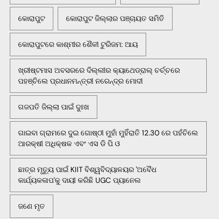
କୋରାପୁଟ
କୋରାପୁଟ ଜିଲ୍ଲାର ପଞ୍ଚାୟତ ସମିତି
କୋରାପୁଟରେ କାଶ୍ମୀର ଶୈଳୀ ଟୁରିଜମ: ଆୟ
ଖ୍ରୀଷ୍ଟମାସ ଅବସରରେ ଦିଲ୍ଲୀର କ୍ୟାଥେଡ୍ରାଲ୍ ଚର୍ଚ୍ଚରେ
ପହଞ୍ଚିଲେ ପ୍ରଧାନମନ୍ତ୍ରୀ ନରେନ୍ଦ୍ର ମୋଦୀ
ଗଜପତି ଜିଲ୍ଲା ପାଇଁ ଦୁଃଖ
ଗାଇବା ଗ୍ରାମରେ ଦୁଇ ଗୋଷ୍ଠୀ ମୁହାଁ ମୁହିଁରାତି 12.30 ରେ ପହଁଚିଲେ
ଆରକ୍ଷୀ ଅଧିକ୍ଷକ ଏବଂ ଏସ ଡି ପି ଓ
ଛାତ୍ର ମୃତ୍ୟୁ ପାଇଁ KIIT ବିଶ୍ୱବିଦ୍ୟାଳୟର 'ଅବୈଧ
କାର୍ଯ୍ୟକଳାପ'କୁ ଦାୟୀ କରିଛି UGC ପ୍ୟାନେଲ
ଜଣେ ମୃତ