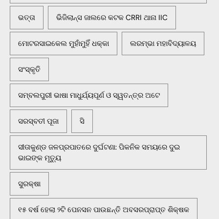
ଭତ୍ତା
ଭିଜିଲାନ୍ସ ଜାଲରେ କଟକ CRRI ଥାନା IIC
ମୋଟରସାଇକେଲ ମୁହାଁମୁହିଁ ଧକ୍କା
ଲରମ୍ଭା ମହାବିଦ୍ୟାଳୟ
ସଂସ୍କୃତି
ସମ୍ବଲପୁରୀ ଭାଷା ମାଧୁର୍ଯ୍ୟପୂର୍ଣ ଓ ସ୍ୱତନ୍ତ୍ର ଅଟେ
ସରସ୍ବତୀ ପୂଜା
ସି
ସୀତାକୁଣ୍ଡ ଜଳପ୍ରପାତରେ ଦୁର୍ଘଟଣା: ପିକନିକ ସମୟରେ ଦୁଇ
ଭାଇଙ୍କ ମୃତ୍ୟୁ
ସୁରକ୍ଷା
୧୫ ବର୍ଷ ହେଲା ୨ଟି ପେନସନ ପାଉଛନ୍ତି ଅବସରପ୍ରାପ୍ତ ଶିକ୍ଷକ