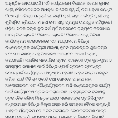
ଅନୁଷ୍ଠିତ ହୋଇଯାଇଛି l ଏହି କାର୍ଯ୍ୟକ୍ରମ ବିଧାୟକ ସରୋଜ କୁମାର
ପାଢ଼ୀ, ପୌରପରିଷଦର ଅଧକ୍ଷା ବି ନେତା ସ୍ୱାଇଁ, ଉପାଧକ୍ଷା ଜୟନ୍ତୀ
ବିଷୋୟୀ, କନିଷ୍ଠ ଯନ୍ତ୍ରୀ ଇ. ରଶ୍ମି ରାଣୀ ନାହାକ, ଦୀପ୍ତି ରାଣୀ ସାହୁ,
ଶୁଚିସ୍ମିତା ତ୍ରିପାଠୀ, ମାନସୀ ରାଣୀ ସାହୁ, ପ୍ରମୁଖ ଉପସ୍ଥିତ ରହିଥିଲେ l
ଓଡ଼ିଶା ସରକାରଙ୍କ ଦୁଇ ବର୍ଷ ପୂର୍ତି ଅବସରରେ ରାଜ୍ୟରେ ଜନସାଧାର
ଆୟୋଜିତ ହୋଇଛି ‘ ବିକାଶର ହୋଇଛି ‘ ବିକାଶର ଧାରା, ଓଡ଼ିଶା
କାର୍ଯ୍ୟକ୍ରମ ସହରାଞ୍ଚଳରେ ଏହା ମାଧ୍ଯମରେ ବିଭିନ୍ନ
ଉନ୍ନୟନମୂଳକ କାର୍ଯ୍ୟରୀ ମୀକ୍ଷା, ନୂତନ ପ୍ରକଳ୍ପର ଶୁଭାରମ୍ଭ
ଏବଂ ସାଧାରଣଙ୍କ ସହ ସିଧାସଳଖ ଆଲୋଚନା ଆଭାସୀ ଦ୍ବାରା
କରାଯାଇଛି। ନାଗରିକ ସହଭାଗିତା ଦ୍ବାରା ସହରବାସୀ ଙ୍କ ସୁଖ-ଦୁଃଖ ଓ
ସମସ୍ୟାର ସମାଧାନ ପାଇଁ ବିଭିନ୍ନ ଓ୍ବାର୍ଡ ସ୍ତରରେ ସ୍ଵତନ୍ତ୍ର
ଜନସମ୍ପର୍କ କାର୍ଯ୍ୟକ୍ରମ ଅନୁଷ୍ଠିତ ହେଉଛି। ସହର ଭିଭୂମି ମଜବୁତ
କରିବା ପାଇଁ ବିଭିନ୍ନ ଓ୍ବାର୍ଡ ତଥା ଜୋନରେ ପାନୀୟ ଜଳ,
ଆଲୋକୀକରଣ ଏବଂ ସୌନ୍ଦର୍ଯ୍ୟକରଣ ଆଦି ଉନ୍ନୟନମୂଳକ କାର୍ଯ୍ୟ
ପାଇଁ କାର୍ଯ୍ୟାଦେଶ ପ୍ରଦାନ କରାଯାଉଛି । ସହରାଞ୍ଚଳର ବିକାଶକୁ
ତ୍ବରାନ୍ବିତ କରିବା ନିମନ୍ତେ ରାଜ୍ୟ ସରକାରଙ୍କ ପ୍ରତିନିଧୂ ଏବଂ
ମନ୍ତ୍ରୀମାନେ ବିଭିନ୍ନ ଜିଲ୍ଲା ଗସ୍ତ କରି ସମୀକ୍ଷା ବୈଠକ କରୁଛନ୍ତି
। ଏହି କାର୍ଯ୍ୟକ୍ରମ ରେ ଅଜିତ ପଟନାୟକ, ଭେଙ୍କଟରମଣ ପାତ୍ର
ସମେତ ବହୁ କର୍ମୀ ଉପସ୍ଥିତ ଥିଲେ । ଗଣେଶ ପାଣିଗ୍ରାହୀ ରିପୋର୍ଟ