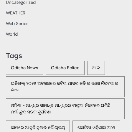
Uncategorized
WEATHER
Web Series
World
Tags
Odisha News
Odisha Police
ଆର
ଇଡିତାଲ୍ ୨୦୨୫ ଅବସରରେ କବିତା ଆସର କବି ର ଭାଷା ନିରବତା ର
ଭାଷା
ଓଡିଶା - ଆନ୍ଧ୍ର ସୀମାନ୍ତ ଆନ୍ଧ୍ରର ବାରୁଆ ନିକଟରେ ଘଟିଛି
ମର୍ମନ୍ତୁଦ ସଡକ ଦୁର୍ଘଟଣା
କାମରେ ଆସୁନି ସୁଲଭ ଶୌଚାଳୟ
କୋଟିଆ ଓଡ଼ିଶାର ଅଂଶ