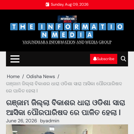
Skip
Sunday, Aug 09, 2026
to
content
‌
‌
V̲A̲S̲U̲N̲D̲H̲A̲R̲A̲ I̲N̲F̲O̲R̲M̲A̲T̲I̲O̲N̲ A̲N̲D̲ M̲E̲D̲I̲A̲ G̲R̲O̲U̲P̲
Subscribe
Home
Odisha News
ଗଞ୍ଜାମ ଜିଲ୍ଲା ବିକାଶର ଧାରା ଓଡିଶା ସାରା ଆସିକା ପୌରପାରିଷଦ
ରେ ପାଳିତ ହେଲା l
ଗଞ୍ଜାମ ଜିଲ୍ଲା ବିକାଶର ଧାରା ଓଡିଶା ସାରା
ଆସିକା ପୌରପାରିଷଦ ରେ ପାଳିତ ହେଲା l
June 26, 2026
by
admin