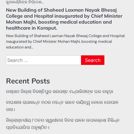
କୁଲକର୍ଣ୍ଣିଙ୍କ ନିର୍ଦ୍ଦେଶ…
New Building of Shaheed Laxman Nayak Bhesaj
College and Hospital inaugurated by Chief Minister
Mohan Majhi, boosting medical education and
healthcare in Koraput.
New Building of Shaheed Laxman Nayak Bhesaj College and Hospital
inaugurated by Chief Minister Mohan Majhi, boosting medical
education and…
Search
for:
Recent Posts
ଗଞ୍ଜାମ ଜିଲ୍ଲା ବିରଞ୍ଚିପୁର ସରପଞ୍ଚ ମନ୍ଦାକିନୀଙ୍କ ଘର ବାହୁଡ଼ା
ବାଘଶାଳା ରାଧାକାନ୍ତ ମଠର ମହନ୍ତ ଭାବେ ଦାୟିତ୍ୱ ନେଲେ ଗୋପାଳ
ଦାସ।
ଜିଲ୍ଲାସ୍ତରୀୟ ୮୦ତମ ସ୍ୱାଧୀନତା ଦିବସ ପାଳନ ଉପଲକ୍ଷେ ବିଭିନ୍ନ
ପ୍ରତିଯୋଗିତା ଅନୁଷ୍ଠିତ।