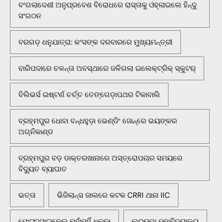
ବଂଗଲାଦେଶୀ ଅନୁପ୍ରବେଶ ବିରୋଧରେ ରାସ୍ତାକୁ ଓହ୍ଲାଇଲେ ହିନ୍ଦୁ
ସଂଗଠନ
ବରଗଡ଼ ଧନୁଯାତ୍ରା: କଂସଙ୍କ ଦରବାରରେ ମୁଖ୍ୟମନ୍ତ୍ରୀ
ବାରିପଦାରେ ଚଳନ୍ତା ଅବସ୍ଥାରେ ଜଳିଗଲା ଇଲେକ୍ଟ୍ରିକ୍ ସ୍କୁଟର୍
ବିଲିଭର୍ସ ଇଷ୍ଟର୍ଣ ଚର୍ଚ୍ଚ ତେଙ୍ଗେଡ଼ାପଥର ଟିକାବାଲି
ବ୍ରହ୍ମପୁର ଧୋବା ବନ୍ଧହୁଡ଼ା ଭେଣ୍ଡିଂ ଜୋନ୍‌ରେ ଭୟଙ୍କର
ଅଗ୍ନିକାଣ୍ଡ
ବ୍ରହ୍ମପୁର ବଡ଼ ଡାକ୍ତରଖାନାରେ ଅସ୍ତ୍ରୋପଚାର ସମୟରେ
ବିଦ୍ୟୁତ ବ୍ୟାଘାତ
ଭତ୍ତା
ଭିଜିଲାନ୍ସ ଜାଲରେ କଟକ CRRI ଥାନା IIC
ମୋଟରସାଇକେଲ ମୁହାଁମୁହିଁ ଧକ୍କା
ଲରମ୍ଭା ମହାବିଦ୍ୟାଳୟ