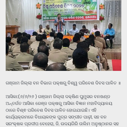
ଗଞ୍ଜାମ ଜିଲ୍ଲା ବନ ବିଭାଗ ପକ୍ଷରୁ ବିଶ୍ୱ ପରିବେଶ ଦିବସ ପାଳିତ ॥
ଆସିକା:(୬/୬/୨୬ ) ଗଞ୍ଜାମ ଜିଲ୍ଲା ଦକ୍ଷିଣ ଘୁମୁସର ବନଖଣ୍ଡ
ଅନ୍ତର୍ଗତ ଆସିକା ରେଞ୍ଜ ପକ୍ଷରୁ ଆସିକା ବିଜ୍ଞାନ ମହାବିଦ୍ୟାଳୟ
ଠାରେ ବିଶ୍ଵ ପରିବେଶ ଦିବସ ପାଳିତ ହୋଇଯାଇଛି। ଏହି
କାର୍ଯ୍ୟକ୍ରମରେ ବିଧାୟକଙ୍କ ପୁତ୍ର ସଙ୍ଗୀତ ପାଢ଼ୀ, ସହ ବନ
ସରଂକ୍ଷକ ପ୍ରଦୀପ ବେହେରା, ଜି. ଉଦୟଗିରି ତାଲିମ ଅନୁଷ୍ଠାନର ସହ