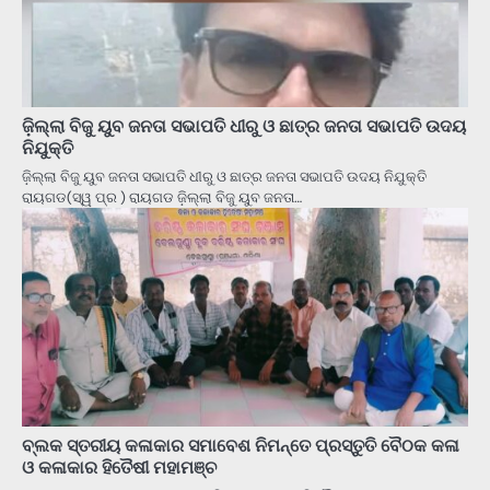
ଜ଼ିଲ୍ଲା ବିଜୁ ୟୁବ ଜନତା ସଭାପତି ଧୀରୁ ଓ ଛାତ୍ର ଜନତା ସଭାପତି ଉଦୟ
ନିଯୁକ୍ତି
ଜ଼ିଲ୍ଲା ବିଜୁ ୟୁବ ଜନତା ସଭାପତି ଧୀରୁ ଓ ଛାତ୍ର ଜନତା ସଭାପତି ଉଦୟ ନିଯୁକ୍ତି
ରାୟଗଡ(ସ୍ୱ ପ୍ର ) ରାୟଗଡ ଜ଼ିଲ୍ଲା ବିଜୁ ୟୁବ ଜନତା…
ବ୍ଲକ ସ୍ତରୀୟ କଳାକାର ସମାବେଶ ନିମନ୍ତେ ପ୍ରସ୍ତୁତି ବୈଠକ କଳା
ଓ କଳାକାର ହିତୈଷୀ ମହାମଞ୍ଚ