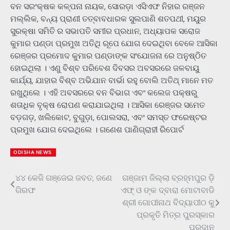
ବନ ସରଂକ୍ଷକ କଳ୍ପନା ନାୟକ, ସୋରଡ଼ା ଏସିଏଫ ନିହାର ରଞ୍ଜନ
ମଲ୍ଲିକ, ବନ୍ୟ ପ୍ରାଣୀ ତତ୍ବାବଧାରକ ସୁଲପାଣି ଶତପଥୀ, ମୟୁର
ସୁରକ୍ଷା ସମିତି ର ସଭାପତି ସମୀର ପ୍ରଧାନ, ଅଧ୍ୟାପକ ସରୋଜ
କୁମାର ପଣ୍ଡା ପ୍ରମୁଖ ଅତିଥି ରୂପେ ଯୋଗ ଦେଇଥିବା ବେଳେ ଆସିକା
ରେଞ୍ଜର ପ୍ରମୋଦ କୁମାର ପଣ୍ଡାଙ୍କ ସଂଯୋଜନା ରେ ଅନୁଷ୍ଠିତ
ହୋଇଥିଲା । ଏଣୁ ବିଶ୍ବ ପରିବେଶ ଦିବସର ଅବସରରେ ଜଳବାୟୁ
କାର୍ଯ୍ୟ, ଯାହାର ବିଶ୍ବ ଅଭିଯାନ ବାର୍ଭା ରହୁ ବୋଲି ଅତିଥ୍ ମାନେ ମତ
ରଖୁଥିଲେ । ଏହି ଅବସରରେ ବନ ବିଭାଗ ଏବଂ କଲେଜ ପକ୍ଷରୁ
ଶତାଧିକ ବୃକ୍ଷ ରୋପଣ କରାଯାଇଥିଲା । ଆସିକା ରେଞ୍ଜର ସମେତ
ବଡ଼ଗଡ଼, ଖଲିକୋଟ, ବୁଗୁଡ଼ା, ପୋଲସରା, ଏବଂ ସମସ୍ତ ଫରେଷ୍ଟର
ପ୍ରମୁଖ ଯୋଗ ଦେଇଥିଲେ । ଗଣେଶ ପାଣିଗ୍ରାହୀ ରିପୋର୍ଟ
ODISHA NEWS
୪୪ କେଜି ଗଞ୍ଜେଇ ଜବତ, ଜଣେ
ଗଞ୍ଜାମ ଜିଲ୍ଲା ବ୍ରହ୍ମପୁର ଡ଼ି
Post
ଗିରଫ
ଏଫ୍ ଓ ଙ୍କ ଦ୍ବାରା ମୋଟାବାଡି
navigation
ଶ୍ରୀ ଗୋପୀନାଥ ବିଦ୍ୟାପୀଠ କୁ
ପ୍ରକୃତି ମିତ୍ର ପୁରସ୍କାର
ପ୍ରଦାନ