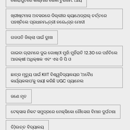
କୋରାପୁଟରେ କାଶ୍ମୀର ଶୈଳୀ ଟୁରିଜମ: ଆୟ
ଖ୍ରୀଷ୍ଟମାସ ଅବସରରେ ଦିଲ୍ଲୀର କ୍ୟାଥେଡ୍ରାଲ୍ ଚର୍ଚ୍ଚରେ
ପହଞ୍ଚିଲେ ପ୍ରଧାନମନ୍ତ୍ରୀ ନରେନ୍ଦ୍ର ମୋଦୀ
ଗଜପତି ଜିଲ୍ଲା ପାଇଁ ଦୁଃଖ
ଗାଇବା ଗ୍ରାମରେ ଦୁଇ ଗୋଷ୍ଠୀ ମୁହାଁ ମୁହିଁରାତି 12.30 ରେ ପହଁଚିଲେ
ଆରକ୍ଷୀ ଅଧିକ୍ଷକ ଏବଂ ଏସ ଡି ପି ଓ
ଛାତ୍ର ମୃତ୍ୟୁ ପାଇଁ KIIT ବିଶ୍ୱବିଦ୍ୟାଳୟର 'ଅବୈଧ
କାର୍ଯ୍ୟକଳାପ'କୁ ଦାୟୀ କରିଛି UGC ପ୍ୟାନେଲ
ଜଣେ ମୃତ
ଟେକ୍ସାସ ନିକଟ ସମୁଦ୍ରରେ ମେକ୍ସିକୋ ନୌସେନା ବିମାନ ଦୁର୍ଘଟଣା
ଡି)ଉଚ୍ଚ ବିଦ୍ୟାଳୟ