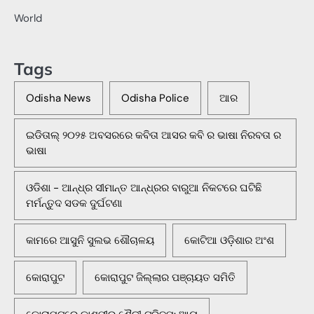
World
Tags
Odisha News
Odisha Police
ଆର
ଇଡିତାଲ୍ ୨୦୨୫ ଅବସରରେ କବିତା ଆସର କବି ର ଭାଷା ନିରବତା ର
ଭାଷା
ଓଡିଶା - ଆନ୍ଧ୍ର ସୀମାନ୍ତ ଆନ୍ଧ୍ରର ବାରୁଆ ନିକଟରେ ଘଟିଛି
ମର୍ମନ୍ତୁଦ ସଡକ ଦୁର୍ଘଟଣା
କାମରେ ଆସୁନି ସୁଲଭ ଶୌଚାଳୟ
କୋଟିଆ ଓଡ଼ିଶାର ଅଂଶ
କୋରାପୁଟ
କୋରାପୁଟ ଜିଲ୍ଲାର ପଞ୍ଚାୟତ ସମିତି