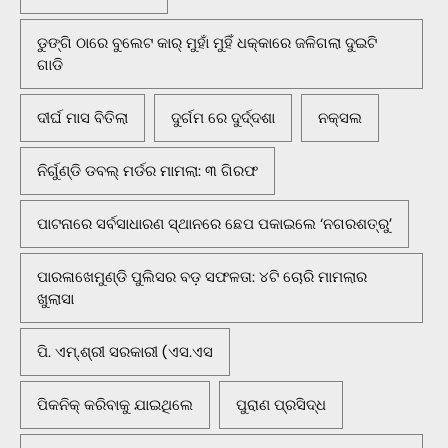
ଡୁଙ୍ଗି ଠାରେ ବୁଲେଟ କାର୍ ମୁହାଁ ମୁହିଁ ଧକ୍କାରେ ଜଳିଗଲା ଦୁଇଟି
ଗାଡି
ଦୀର୍ଘ ମାସ ବିତିଲା
ଦୁର୍ଗମ ରେ ଦୁର୍ଦ୍ଦଶା
ନକ୍ସଲ
ନିର୍ଗୁଣ୍ଡି ଡବଲ୍ ମର୍ଡର ମାମଲା: ୩ ଗିରଫ
ପାଟନାରେ ସର୍ବସାଧାରଣ ସ୍ଥାନରେ ଛେପ ପକାଇଲେ ‘ନଗରଶତ୍ରୁ’
ପାରଳାଖେମୁଣ୍ଡି ପୁଲିସର ବଡ଼ ସଫଳତା: ୪ଟି ଚୋରି ମାମଲାର
ଖୁଲାସା
ପି. ଏମ୍.ଶ୍ରୀ ସରକାରୀ (ଏସ.ଏସ
ପିକନିକ୍‌ କରିବାକୁ ଯାଇଥିଲେ
ପୁରାଣ ପ୍ରସିଦ୍ଧ