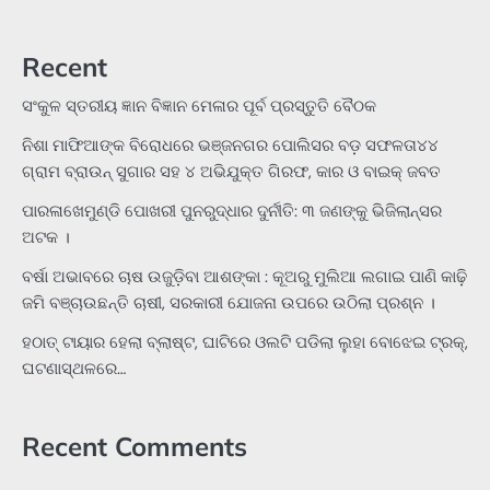
Recent
ସଂକୁଳ ସ୍ତରୀୟ ଜ୍ଞାନ ବିଜ୍ଞାନ ମେଳାର ପୂର୍ବ ପ୍ରସ୍ତୁତି ବୈଠକ
ନିଶା ମାଫିଆଙ୍କ ବିରୋଧରେ ଭଞ୍ଜନଗର ପୋଲିସର ବଡ଼ ସଫଳତା୪୪
ଗ୍ରାମ ବ୍ରାଉନ୍ ସୁଗାର ସହ ୪ ଅଭିଯୁକ୍ତ ଗିରଫ, କାର ଓ ବାଇକ୍ ଜବତ
ପାରଳାଖେମୁଣ୍ଡି ପୋଖରୀ ପୁନରୁଦ୍ଧାର ଦୁର୍ନୀତି: ୩ ଜଣଙ୍କୁ ଭିଜିଲାନ୍ସର
ଅଟକ ।
ବର୍ଷା ଅଭାବରେ ଚାଷ ଉଜୁଡ଼ିବା ଆଶଙ୍କା : କୂଅରୁ ମୁଲିଆ ଲଗାଇ ପାଣି କାଢ଼ି
ଜମି ବଞ୍ଚାଉଛନ୍ତି ଚାଷୀ, ସରକାରୀ ଯୋଜନା ଉପରେ ଉଠିଲା ପ୍ରଶ୍ନ ।
ହଠାତ୍‌ ଟାୟାର ହେଲା ବ୍ଲାଷ୍ଟ, ଘାଟିରେ ଓଲଟି ପଡିଲା ଲୁହା ବୋଝେଇ ଟ୍ରକ୍‌,
ଘଟଣାସ୍ଥଳରେ…
Recent Comments