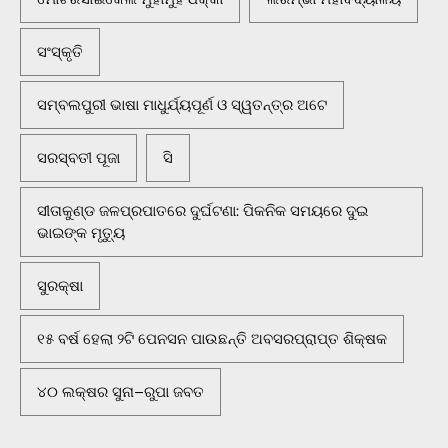
ସଂସ୍କୃତି
ସମ୍ବଲପୁରୀ ଭାଷା ମାଧୁର୍ଯ୍ୟପୂର୍ଣ ଓ ସ୍ୱତନ୍ତ୍ର ଅଟେ
ସରସ୍ବତୀ ପୂଜା
ସି
ସୀତାକୁଣ୍ଡ ଜଳପ୍ରପାତରେ ଦୁର୍ଘଟଣା: ପିକନିକ ସମୟରେ ଦୁଇ
ଭାଇଙ୍କ ମୃତ୍ୟୁ
ସୁରକ୍ଷା
୧୫ ବର୍ଷ ହେଲା ୨ଟି ପେନସନ ପାଉଛନ୍ତି ଅବସରପ୍ରାପ୍ତ ଶିକ୍ଷକ
୪୦ ଲକ୍ଷର ସୁନା–ରୁପା ଜବତ