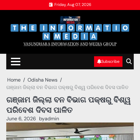
Skip
Friday, Aug 07, 2026
to
content
‌
‌
V̲A̲S̲U̲N̲D̲H̲A̲R̲A̲ I̲N̲F̲O̲R̲M̲A̲T̲I̲O̲N̲ A̲N̲D̲ M̲E̲D̲I̲A̲ G̲R̲O̲U̲P̲
Subscribe
Home
Odisha News
ଗଞ୍ଜାମ ଜିଲ୍ଲା ବନ ବିଭାଗ ପକ୍ଷରୁ ବିଶ୍ୱ ପରିବେଶ ଦିବସ ପାଳିତ
ଗଞ୍ଜାମ ଜିଲ୍ଲା ବନ ବିଭାଗ ପକ୍ଷରୁ ବିଶ୍ୱ
ପରିବେଶ ଦିବସ ପାଳିତ
June 6, 2026
by
admin