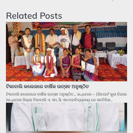
Related Posts
ଟିକାବାଲି କଲେଜରେ ବାର୍ଷିକ ଉତ୍ସବ ଅନୁଷ୍ଠିତ
ଟିକାବାଲି କଲେଜରେ ବାର୍ଷିକ ଉତ୍ସବ ଅନୁଷ୍ଠିତ…. କନ୍ଧମାଳ :- (ରିପୋର୍ଟ କୁନା ଦିଗାଲ
)କନ୍ଧମାଳ ଜିଲ୍ଲା ଟିକାବାଲି ଏ, ଏମ, ସି, ଏସ ମହାବିଦ୍ୟାଳୟ ରେ ସତତିରିଶ…