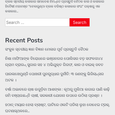
ବ୍ଲକ ସ୍ତରୀୟ କଳାକାର ସମାବେଶ ନିମନ୍ତେ ପ୍ରସ୍ତୁତି ବୈଠକ କଳା ଓ କଳାକାର
ହିତୈଷୀ ମହାମଞ୍ଚ “ବେଲଗୁଣ୍ଠା ବ୍ଲକ ବରିଷ୍ଠ କଳାକାର ସଂଘ” ପକ୍ଷରୁ ଏକ
କଳାକାର…
Search
for:
Recent Posts
ସଂକୁଳ ସ୍ତରୀୟ ଜ୍ଞାନ ବିଜ୍ଞାନ ମେଳାର ପୂର୍ବ ପ୍ରସ୍ତୁତି ବୈଠକ
ନିଶା ମାଫିଆଙ୍କ ବିରୋଧରେ ଭଞ୍ଜନଗର ପୋଲିସର ବଡ଼ ସଫଳତା୪୪
ଗ୍ରାମ ବ୍ରାଉନ୍ ସୁଗାର ସହ ୪ ଅଭିଯୁକ୍ତ ଗିରଫ, କାର ଓ ବାଇକ୍ ଜବତ
ପାରଳାଖେମୁଣ୍ଡି ପୋଖରୀ ପୁନରୁଦ୍ଧାର ଦୁର୍ନୀତି: ୩ ଜଣଙ୍କୁ ଭିଜିଲାନ୍ସର
ଅଟକ ।
ବର୍ଷା ଅଭାବରେ ଚାଷ ଉଜୁଡ଼ିବା ଆଶଙ୍କା : କୂଅରୁ ମୁଲିଆ ଲଗାଇ ପାଣି କାଢ଼ି
ଜମି ବଞ୍ଚାଉଛନ୍ତି ଚାଷୀ, ସରକାରୀ ଯୋଜନା ଉପରେ ଉଠିଲା ପ୍ରଶ୍ନ ।
ହଠାତ୍‌ ଟାୟାର ହେଲା ବ୍ଲାଷ୍ଟ, ଘାଟିରେ ଓଲଟି ପଡିଲା ଲୁହା ବୋଝେଇ ଟ୍ରକ୍‌,
ଘଟଣାସ୍ଥଳରେ…