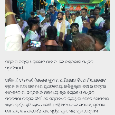
ଗଞ୍ଜାମ ଜିଲ୍ଲା ଧରାକୋଟ ଯାହାଡା ରେ ଦଣ୍ଡକାଳି ମନ୍ଦିର
ପ୍ରତିଷ୍ଠା l.
ଆସିକା:( ୪/୫/୨୬) (ଗଣେଶ କୁମାର ପାଣିଗ୍ରାହୀ ରିପୋର୍ଟ)ଧରାକୋଟ
ବ୍ଲକ ଜାହାଡା ଗ୍ରାମରେ ପୁଣ୍ୟତୋୟା ଋଷିକୁଲ୍ୟା ନଦୀ ର ଉତ୍ତର
ବାଙ୍କରେ ମା ଦଣ୍ଡକାଳି ମହାମାୟୀ ଙ୍କ ବିଗ୍ରହ ଓ ମନ୍ଦିର
ପ୍ରତିଷ୍ଠା ଉତ୍ସବ ଦୀର୍ଘ ଏକ ସପ୍ତାହଧରି ଚାଲିଥିବା ବେଳେ ସୋମବାର
ଏହାର ପୂର୍ଣ୍ଣାହୁତି ହୋଇଯାଇଛି । ଏହି ଅବସରରେ ନାମଯଜ୍ଞ, ଘୃତଯଜ୍ଞ,
ଗୋ ଯଜ୍ଞ, ଜ୍ଞାନଯଜ୍ଞ,ଅର୍ଣ୍ଣଯଜ୍ଞ, ସୂର୍ଯ୍ୟ ପୂଜା, ସଲା ପୂଜା ,ଅଧିବାସ,