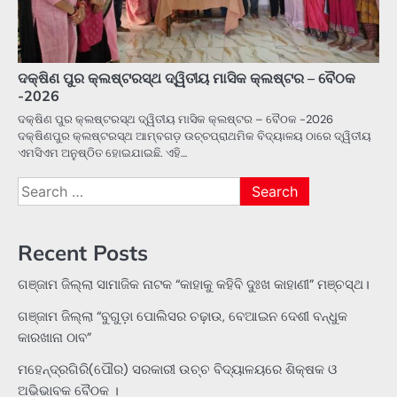
ଦକ୍ଷିଣ ପୁର କ୍ଲଷ୍ଟରସ୍ଥ ଦ୍ୱିତୀୟ ମାସିକ କ୍ଲଷ୍ଟର – ବୈଠକ
-2026
ଦକ୍ଷିଣ ପୁର କ୍ଲଷ୍ଟରସ୍ଥ ଦ୍ୱିତୀୟ ମାସିକ କ୍ଲଷ୍ଟର – ବୈଠକ -2026
ଦକ୍ଷିଣପୁର କ୍ଲଷ୍ଟରସ୍ଥ ଆମ୍ବଗଡ଼ ଉଚ୍ଚପ୍ରାଥମିକ ବିଦ୍ୟାଳୟ ଠାରେ ଦ୍ୱିତୀୟ
ଏମସିଏମ ଅନୁଷ୍ଠିତ ହୋଇଯାଇଛି. ଏହି…
Search
for:
Recent Posts
ଗଞ୍ଜାମ ଜିଲ୍ଲା ସାମାଜିକ ନାଟକ “କାହାକୁ କହିବି ଦୁଃଖ କାହାଣୀ” ମଞ୍ଚସ୍ଥ।
ଗଞ୍ଜାମ ଜିଲ୍ଲା “ବୁଗୁଡ଼ା ପୋଲିସର ଚଢ଼ାଉ, ବେଆଇନ ଦେଶୀ ବନ୍ଧୁକ
କାରଖାନା ଠାବ”
ମହେନ୍ଦ୍ରଗିରି(ପୌର) ସରକାରୀ ଉଚ୍ଚ ବିଦ୍ୟାଳୟରେ ଶିକ୍ଷକ ଓ
ଅଭିଭାବକ ବୈଠକ ।