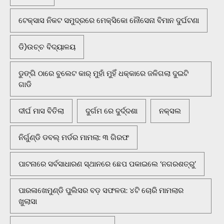
ଟେକ୍ସାସ ନିକଟ ସମୁଦ୍ରରେ ମେକ୍ସିକୋ ନୌସେନା ବିମାନ ଦୁର୍ଘଟଣା
ଡି)ଉଚ୍ଚ ବିଦ୍ୟାଳୟ
ଡୁଙ୍ଗି ଠାରେ ବୁଲେଟ କାର୍ ମୁହାଁ ମୁହିଁ ଧକ୍କାରେ ଜଳିଗଲା ଦୁଇଟି
ଗାଡି
ଦୀର୍ଘ ମାସ ବିତିଲା
ଦୁର୍ଗମ ରେ ଦୁର୍ଦ୍ଦଶା
ନକ୍ସଲ
ନିର୍ଗୁଣ୍ଡି ଡବଲ୍ ମର୍ଡର ମାମଲା: ୩ ଗିରଫ
ପାଟନାରେ ସର୍ବସାଧାରଣ ସ୍ଥାନରେ ଛେପ ପକାଇଲେ ‘ନଗରଶତ୍ରୁ’
ପାରଳାଖେମୁଣ୍ଡି ପୁଲିସର ବଡ଼ ସଫଳତା: ୪ଟି ଚୋରି ମାମଲାର
ଖୁଲାସା