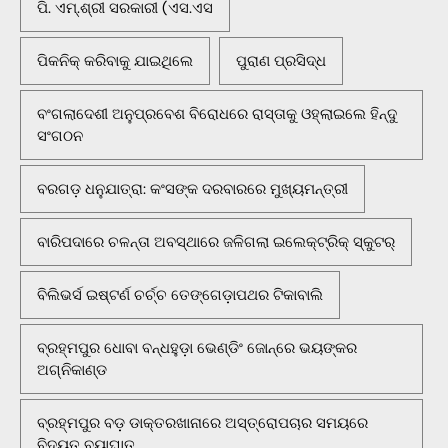
ପି. ଏମ୍.ଶ୍ରୀ ସରକାରୀ (ଏସ.ଏସ
ପିକନିକ୍‌ କରିବାକୁ ଯାଇଥିଲେ
ପୁରାଣ ପ୍ରସିଦ୍ଧ
ବଂଗଲାଦେଶୀ ଅନୁପ୍ରବେଶ ବିରୋଧରେ ରାସ୍ତାକୁ ଓହ୍ଲାଇଲେ ହିନ୍ଦୁ
ସଂଗଠନ
ବରଗଡ଼ ଧନୁଯାତ୍ରା: କଂସଙ୍କ ଦରବାରରେ ମୁଖ୍ୟମନ୍ତ୍ରୀ
ବାରିପଦାରେ ଚଳନ୍ତା ଅବସ୍ଥାରେ ଜଳିଗଲା ଇଲେକ୍ଟ୍ରିକ୍ ସ୍କୁଟର୍
ବିଲିଭର୍ସ ଇଷ୍ଟର୍ଣ ଚର୍ଚ୍ଚ ତେଙ୍ଗେଡ଼ାପଥର ଟିକାବାଲି
ବ୍ରହ୍ମପୁର ଧୋବା ବନ୍ଧହୁଡ଼ା ଭେଣ୍ଡିଂ ଜୋନ୍‌ରେ ଭୟଙ୍କର
ଅଗ୍ନିକାଣ୍ଡ
ବ୍ରହ୍ମପୁର ବଡ଼ ଡାକ୍ତରଖାନାରେ ଅସ୍ତ୍ରୋପଚାର ସମୟରେ
ବିଦ୍ୟୁତ ବ୍ୟାଘାତ