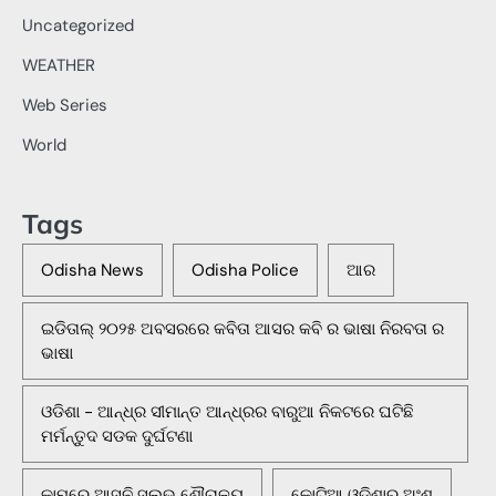
Uncategorized
WEATHER
Web Series
World
Tags
Odisha News
Odisha Police
ଆର
ଇଡିତାଲ୍ ୨୦୨୫ ଅବସରରେ କବିତା ଆସର କବି ର ଭାଷା ନିରବତା ର
ଭାଷା
ଓଡିଶା - ଆନ୍ଧ୍ର ସୀମାନ୍ତ ଆନ୍ଧ୍ରର ବାରୁଆ ନିକଟରେ ଘଟିଛି
ମର୍ମନ୍ତୁଦ ସଡକ ଦୁର୍ଘଟଣା
କାମରେ ଆସୁନି ସୁଲଭ ଶୌଚାଳୟ
କୋଟିଆ ଓଡ଼ିଶାର ଅଂଶ