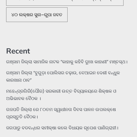
୪୦ ଲକ୍ଷର ସୁନା–ରୁପା ଜବତ
Recent
ଗଞ୍ଜାମ ଜିଲ୍ଲା ସାମାଜିକ ନାଟକ “କାହାକୁ କହିବି ଦୁଃଖ କାହାଣୀ” ମଞ୍ଚସ୍ଥ।
ଗଞ୍ଜାମ ଜିଲ୍ଲା “ବୁଗୁଡ଼ା ପୋଲିସର ଚଢ଼ାଉ, ବେଆଇନ ଦେଶୀ ବନ୍ଧୁକ
କାରଖାନା ଠାବ”
ମହେନ୍ଦ୍ରଗିରି(ପୌର) ସରକାରୀ ଉଚ୍ଚ ବିଦ୍ୟାଳୟରେ ଶିକ୍ଷକ ଓ
ଅଭିଭାବକ ବୈଠକ ।
ଗଜପତି ଜିଲ୍ଲା ରେ ୮୦ତମ ସ୍ୱାଧୀନତା ଦିବସ ପାଳନ ଉପଲକ୍ଷେ
ପ୍ରସ୍ତୁତି ବୈଠକ।
ଜଗପାଡୁ ବଡବନ୍ଧର ସମୀକ୍ଷା କଲେ ବିଧାୟକ ରୂପେଶ ପାଣିଗ୍ରାହୀ।