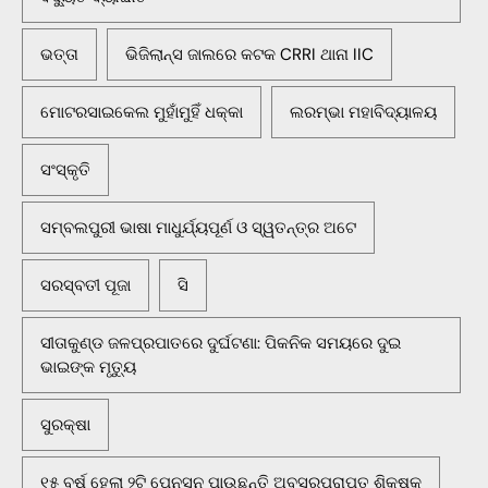
ଭତ୍ତା
ଭିଜିଲାନ୍ସ ଜାଲରେ କଟକ CRRI ଥାନା IIC
ମୋଟରସାଇକେଲ ମୁହାଁମୁହିଁ ଧକ୍କା
ଲରମ୍ଭା ମହାବିଦ୍ୟାଳୟ
ସଂସ୍କୃତି
ସମ୍ବଲପୁରୀ ଭାଷା ମାଧୁର୍ଯ୍ୟପୂର୍ଣ ଓ ସ୍ୱତନ୍ତ୍ର ଅଟେ
ସରସ୍ବତୀ ପୂଜା
ସି
ସୀତାକୁଣ୍ଡ ଜଳପ୍ରପାତରେ ଦୁର୍ଘଟଣା: ପିକନିକ ସମୟରେ ଦୁଇ
ଭାଇଙ୍କ ମୃତ୍ୟୁ
ସୁରକ୍ଷା
୧୫ ବର୍ଷ ହେଲା ୨ଟି ପେନସନ ପାଉଛନ୍ତି ଅବସରପ୍ରାପ୍ତ ଶିକ୍ଷକ