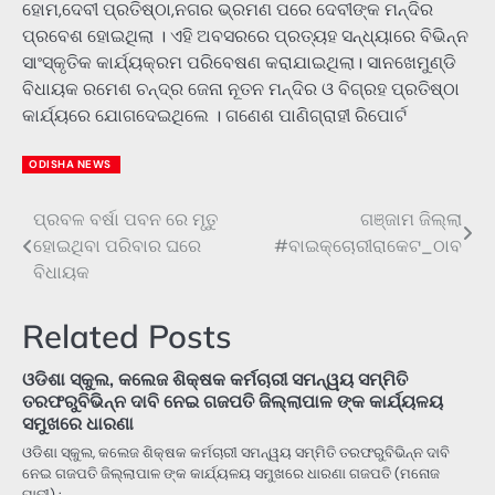
ହୋମ,ଦେବୀ ପ୍ରତିଷ୍ଠା,ନଗର ଭ୍ରମଣ ପରେ ଦେବୀଙ୍କ ମନ୍ଦିର
ପ୍ରବେଶ ହୋଇଥିଲା । ଏହି ଅବସରରେ ପ୍ରତ୍ୟହ ସନ୍ଧ୍ୟାରେ ବିଭିନ୍ନ
ସାଂସ୍କୃତିକ କାର୍ଯ୍ୟକ୍ରମ ପରିବେଷଣ କରାଯାଇଥିଲା। ସାନଖେମୁଣ୍ଡି
ବିଧାୟକ ରମେଶ ଚନ୍ଦ୍ର ଜେନା ନୂତନ ମନ୍ଦିର ଓ ବିଗ୍ରହ ପ୍ରତିଷ୍ଠା
କାର୍ଯ୍ୟରେ ଯୋଗଦେଇଥିଲେ । ଗଣେଶ ପାଣିଗ୍ରାହୀ ରିପୋର୍ଟ
ODISHA NEWS
ପ୍ରବଳ ବର୍ଷା ପବନ ରେ ମୃତୁ
ଗଞ୍ଜାମ ଜିଲ୍ଲା
Post
ହୋଇଥିବା ପରିବାର ଘରେ
#ବାଇକ୍ଚୋରୀରାକେଟ_ଠାବ
navigation
ବିଧାୟକ
Related Posts
ଓଡିଶା ସ୍କୁଲ, କଲେଜ ଶିକ୍ଷକ କର୍ମଚାରୀ ସମନ୍ୱୟ ସମ୍ମିତି
ତରଫରୁବିଭିନ୍ନ ଦାବି ନେଇ ଗଜପତି ଜିଲ୍ଲାପାଳ ଙ୍କ କାର୍ଯ୍ୟଳୟ
ସମୁଖରେ ଧାରଣା
ଓଡିଶା ସ୍କୁଲ, କଲେଜ ଶିକ୍ଷକ କର୍ମଚାରୀ ସମନ୍ୱୟ ସମ୍ମିତି ତରଫରୁବିଭିନ୍ନ ଦାବି
ନେଇ ଗଜପତି ଜିଲ୍ଲାପାଳ ଙ୍କ କାର୍ଯ୍ୟଳୟ ସମୁଖରେ ଧାରଣା ଗଜପତି (ମନୋଜ
ପାଢୀ) :…