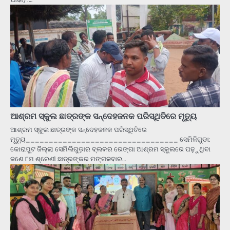
ଆଶ୍ରମ ସ୍କୁଲ ଛାତ୍ରଙ୍କ ସନ୍ଦେହଜନକ ପରିସ୍ଥିତିରେ ମୃତ୍ୟୁ
ଆଶ୍ରମ ସ୍କୁଲ ଛାତ୍ରଙ୍କ ସନ୍ଦେହଜନକ ପରିସ୍ଥିତିରେ
ମୃତ୍ୟୁ_________________________________ ସେମିଳିଗୁଡା:
କୋରାପୁଟ ଜିଲ୍ଲା ସେମିଲିଗୁଡ଼ାର ବ୍ଲକର ରେଙ୍ଗା ଆଶ୍ରମ ସ୍କୁଲରେ ପଢ଼ୁଥିବା
ଜଣେ ୮ମ ଶ୍ରେଣୀ ଛାତ୍ରଙ୍କର ମଙ୍ଗଳବାର…