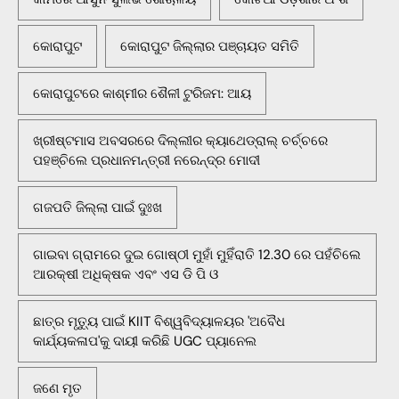
କୋରାପୁଟ
କୋରାପୁଟ ଜିଲ୍ଲାର ପଞ୍ଚାୟତ ସମିତି
କୋରାପୁଟରେ କାଶ୍ମୀର ଶୈଳୀ ଟୁରିଜମ: ଆୟ
ଖ୍ରୀଷ୍ଟମାସ ଅବସରରେ ଦିଲ୍ଲୀର କ୍ୟାଥେଡ୍ରାଲ୍ ଚର୍ଚ୍ଚରେ
ପହଞ୍ଚିଲେ ପ୍ରଧାନମନ୍ତ୍ରୀ ନରେନ୍ଦ୍ର ମୋଦୀ
ଗଜପତି ଜିଲ୍ଲା ପାଇଁ ଦୁଃଖ
ଗାଇବା ଗ୍ରାମରେ ଦୁଇ ଗୋଷ୍ଠୀ ମୁହାଁ ମୁହିଁରାତି 12.30 ରେ ପହଁଚିଲେ
ଆରକ୍ଷୀ ଅଧିକ୍ଷକ ଏବଂ ଏସ ଡି ପି ଓ
ଛାତ୍ର ମୃତ୍ୟୁ ପାଇଁ KIIT ବିଶ୍ୱବିଦ୍ୟାଳୟର 'ଅବୈଧ
କାର୍ଯ୍ୟକଳାପ'କୁ ଦାୟୀ କରିଛି UGC ପ୍ୟାନେଲ
ଜଣେ ମୃତ