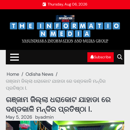
Skip
Thursday, Aug 06, 2026
to
content
‌
‌
V̲A̲S̲U̲N̲D̲H̲A̲R̲A̲ I̲N̲F̲O̲R̲M̲A̲T̲I̲O̲N̲ A̲N̲D̲ M̲E̲D̲I̲A̲ G̲R̲O̲U̲P̲
Subscribe
Home
Odisha News
ଗଞ୍ଜାମ ଜିଲ୍ଲା ଧରାକୋଟ ଯାହାଡା ରେ ଦଣ୍ଡକାଳି ମନ୍ଦିର
ପ୍ରତିଷ୍ଠା l.
ଗଞ୍ଜାମ ଜିଲ୍ଲା ଧରାକୋଟ ଯାହାଡା ରେ
ଦଣ୍ଡକାଳି ମନ୍ଦିର ପ୍ରତିଷ୍ଠା l.
May 5, 2026
by
admin