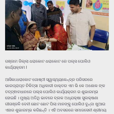
ଗଞ୍ଜାମ ଜିଲ୍ଲା ଧରାକୋଟ ଧରାକୋଟ ରେ ପଲ୍ସ ପୋଲିଓ
କାର୍ଯ୍ୟକ୍ରମ l
ଆସିକା:ଧରାକୋଟ ଗୋଷ୍ଠୀ ସ୍ୱାସ୍ଥ୍ୟକେନ୍ଦ୍ର ପରିସରରେ
ଭାରପ୍ରାପ୍ତ ଚିକିତ୍ସା ଅଧିକାରୀ ଡାକ୍ତର ଏମ ଭି କେ ଅଶୋକ ଙ୍କ
ତତ୍ତ୍ଵାବଧାନରେ ପଲ୍ସ ପୋଲିଓ କାର୍ଯ୍ୟକ୍ରମ ର ଶୁଭାରମ୍ଭ
ହୋଇଛି । ମୁଖ୍ୟ ଅତିଥି ଭାବରେ ବ୍ଲକ ଅଧ୍ଯକ୍ଷା ସୁଲକ୍ଷଣା
ଗୀତାଞ୍ଜଳି ଦେବୀ ଛୋଟ ଛୋଟ ପିଲା ମାନଙ୍କୁ ପୋଲିଓ ବୁନ୍ଦା ଖୁଆଇ
ଏହାର ଶୁଭାରମ୍ଭ କରିଛନ୍ତି । ଏହି ଅବସରରେ ସମାଜସେବୀ ଶ୍ରୀମୟ