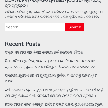
ଘାଟିରେ ଓଲଟିଲା ଟ୍ରକ୍‌: ତଳେ ଚାପି ହୋଇ ଚାଲିଗଲା ଜଣଙ୍କ ଜୀବନ,
ଦୁଇ ଗୁରୁତ୍ବର ।
ଘାଟିରେ ଓଲଟିଲା ଟ୍ରକ୍‌: ତଳେ ଚାପି ହୋଇ ଚାଲିଗଲା ଜଣଙ୍କ ଜୀବନ, ଦୁଇ ଗୁରୁତ୍ବର ।
ଗଜପତି,୨୫/୬(ମନୋଜ ପାଢ଼ୀ): ଘାଟିରେ ଓଲଟିଲା ଟ୍ରକ୍‌, ଦୁର୍ଘଟଣାରେ ଟ୍ରକ୍‌ ତଳେ…
Search
for:
Recent Posts
ସଂକୁଳ ସ୍ତରୀୟ ଜ୍ଞାନ ବିଜ୍ଞାନ ମେଳାର ପୂର୍ବ ପ୍ରସ୍ତୁତି ବୈଠକ
ନିଶା ମାଫିଆଙ୍କ ବିରୋଧରେ ଭଞ୍ଜନଗର ପୋଲିସର ବଡ଼ ସଫଳତା୪୪
ଗ୍ରାମ ବ୍ରାଉନ୍ ସୁଗାର ସହ ୪ ଅଭିଯୁକ୍ତ ଗିରଫ, କାର ଓ ବାଇକ୍ ଜବତ
ପାରଳାଖେମୁଣ୍ଡି ପୋଖରୀ ପୁନରୁଦ୍ଧାର ଦୁର୍ନୀତି: ୩ ଜଣଙ୍କୁ ଭିଜିଲାନ୍ସର
ଅଟକ ।
ବର୍ଷା ଅଭାବରେ ଚାଷ ଉଜୁଡ଼ିବା ଆଶଙ୍କା : କୂଅରୁ ମୁଲିଆ ଲଗାଇ ପାଣି କାଢ଼ି
ଜମି ବଞ୍ଚାଉଛନ୍ତି ଚାଷୀ, ସରକାରୀ ଯୋଜନା ଉପରେ ଉଠିଲା ପ୍ରଶ୍ନ ।
ହଠାତ୍‌ ଟାୟାର ହେଲା ବ୍ଲାଷ୍ଟ, ଘାଟିରେ ଓଲଟି ପଡିଲା ଲୁହା ବୋଝେଇ ଟ୍ରକ୍‌,