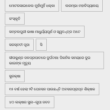
ମୋଟରସାଇକେଲ ମୁହାଁମୁହିଁ ଧକ୍କା
ଲରମ୍ଭା ମହାବିଦ୍ୟାଳୟ
ସଂସ୍କୃତି
ସମ୍ବଲପୁରୀ ଭାଷା ମାଧୁର୍ଯ୍ୟପୂର୍ଣ ଓ ସ୍ୱତନ୍ତ୍ର ଅଟେ
ସରସ୍ବତୀ ପୂଜା
ସି
ସୀତାକୁଣ୍ଡ ଜଳପ୍ରପାତରେ ଦୁର୍ଘଟଣା: ପିକନିକ ସମୟରେ ଦୁଇ
ଭାଇଙ୍କ ମୃତ୍ୟୁ
ସୁରକ୍ଷା
୧୫ ବର୍ଷ ହେଲା ୨ଟି ପେନସନ ପାଉଛନ୍ତି ଅବସରପ୍ରାପ୍ତ ଶିକ୍ଷକ
୪୦ ଲକ୍ଷର ସୁନା–ରୁପା ଜବତ