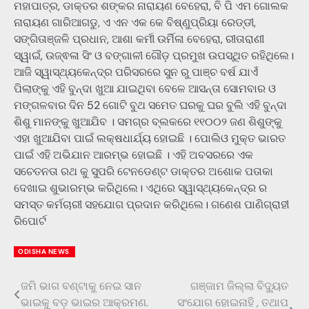
ମହାପାତ୍ର, ଡାକ୍ତର ଶଙ୍କର ନାରାୟଣ ବେହେରା, ବି ପି ଏମ ଗୋଲକ
ନାରାୟଣ ଗାରିଆଗଡୁ, ଏ ଏନ ଏକ କେ ବିଷ୍ଣୁପ୍ରିୟା ରେଡ୍ଡୀ,
ସଙ୍ଗିତାଞ୍ଜଳି ପ୍ରଧାନ, ଆଶା କର୍ମୀ ଉର୍ମିଳା ବେହେରା, ରୀତାରାଣୀ
ସ୍ୱାଇଁ, ଉଜ୍ଵଳା ସିଂ ଓ ବଙ୍ଗାଳୀ ଗୌଡ଼ ପ୍ରମୁଖ ଉପସ୍ଥିତ ରହିଥିଲେ।
ଆଜି ସ୍ୱାସ୍ଥ୍ୟକେନ୍ଦ୍ର ପରିସରରେ ସୁନ ରୁ ପାଞ୍ଚ ବର୍ଷ ଯାଏଁ
ପିଲାଙ୍କୁ ଏହି ବୁନ୍ଦା ଖୁଆ ଯାଇଥିବା ବେଳେ ଆସନ୍ତା ସୋମବାର ଓ
ମଙ୍ଗଳବାର ଦିନ 52 ଗୋଟି ବୁଥ ସମେତ ଘରକୁ ଘର ବୁଲି ଏହି ବୁନ୍ଦା
ଶିଶୁ ମାନଙ୍କୁ ଖୁଆଯିବ । ସମଗ୍ର ବ୍ଲକରେ ୧୧୦୦୨ ଜଣ ଶିଶୁଙ୍କୁ
ଏହା ଖୁଆଯିବା ପାଇଁ ଲକ୍ଷଧାର୍ଯ୍ୟ ହୋଇଛି । ପୋଲିଓ ମୁକ୍ତ ଭାରତ
ପାଇଁ ଏହି ଅଭିଯାନ ଆରମ୍ଭ ହୋଇଛି । ଏହି ଅବସରରେ ଏକ
ସଚେତନତା ରଥ କୁ ସୁପରି ଟେନଡେଣ୍ଟ ଡାକ୍ତର ଅଶୋକ ପତାକା
ଦେଖାଇ ଶୁଭାରମ୍ଭ କରିଥିଲେ। ଏଥିରେ ସ୍ୱାସ୍ଥ୍ୟକେନ୍ଦ୍ର ର
ସମସ୍ତ କର୍ମଚାରୀ ସହଯୋଗ ପ୍ରଦାନ କରିଥିଲେ। ଗଣେଶ ପାଣିଗ୍ରାହୀ
ରିପୋର୍ଟ
ODISHA NEWS
ଜମି ଭାଗ ବଣ୍ଟାକୁ ନେଇ ସାନ
ଗଞ୍ଜାମ ଜିଲ୍ଲା ବିଦ୍ୟୁତ
Post
ଭାଇକୁ ବଡ଼ ଭାଇର ଆକ୍ରମଣ.
ସଂଯୋଗ ହୋଇନାହି , ତଥାପ