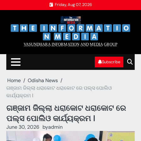
Skip
Friday, Aug 07, 2026
to
content
‌
‌
V̲A̲S̲U̲N̲D̲H̲A̲R̲A̲ I̲N̲F̲O̲R̲M̲A̲T̲I̲O̲N̲ A̲N̲D̲ M̲E̲D̲I̲A̲ G̲R̲O̲U̲P̲
Subscribe
Home
Odisha News
ଗଞ୍ଜାମ ଜିଲ୍ଲା ଧରାକୋଟ ଧରାକୋଟ ରେ ପଲ୍ସ ପୋଲିଓ
କାର୍ଯ୍ୟକ୍ରମ l
ଗଞ୍ଜାମ ଜିଲ୍ଲା ଧରାକୋଟ ଧରାକୋଟ ରେ
ପଲ୍ସ ପୋଲିଓ କାର୍ଯ୍ୟକ୍ରମ l
June 30, 2026
by
admin