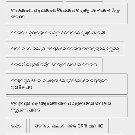
ବଂଗଲାଦେଶୀ ଅନୁପ୍ରବେଶ ବିରୋଧରେ ରାସ୍ତାକୁ ଓହ୍ଲାଇଲେ ହିନ୍ଦୁ
ସଂଗଠନ
ବରଗଡ଼ ଧନୁଯାତ୍ରା: କଂସଙ୍କ ଦରବାରରେ ମୁଖ୍ୟମନ୍ତ୍ରୀ
ବାରିପଦାରେ ଚଳନ୍ତା ଅବସ୍ଥାରେ ଜଳିଗଲା ଇଲେକ୍ଟ୍ରିକ୍ ସ୍କୁଟର୍
ବିଲିଭର୍ସ ଇଷ୍ଟର୍ଣ ଚର୍ଚ୍ଚ ତେଙ୍ଗେଡ଼ାପଥର ଟିକାବାଲି
ବ୍ରହ୍ମପୁର ଧୋବା ବନ୍ଧହୁଡ଼ା ଭେଣ୍ଡିଂ ଜୋନ୍‌ରେ ଭୟଙ୍କର
ଅଗ୍ନିକାଣ୍ଡ
ବ୍ରହ୍ମପୁର ବଡ଼ ଡାକ୍ତରଖାନାରେ ଅସ୍ତ୍ରୋପଚାର ସମୟରେ
ବିଦ୍ୟୁତ ବ୍ୟାଘାତ
ଭତ୍ତା
ଭିଜିଲାନ୍ସ ଜାଲରେ କଟକ CRRI ଥାନା IIC