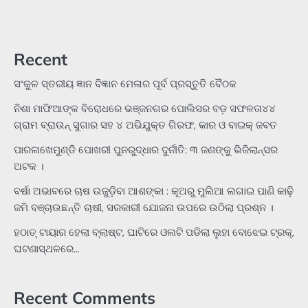
Recent
ସଂକୁଳ ସ୍ତରୀୟ ଜ୍ଞାନ ବିଜ୍ଞାନ ମେଳାର ପୂର୍ବ ପ୍ରସ୍ତୁତି ବୈଠକ
ନିଶା ମାଫିଆଙ୍କ ବିରୋଧରେ ଭଞ୍ଜନଗର ପୋଲିସର ବଡ଼ ସଫଳତା୪୪
ଗ୍ରାମ ବ୍ରାଉନ୍ ସୁଗାର ସହ ୪ ଅଭିଯୁକ୍ତ ଗିରଫ, କାର ଓ ବାଇକ୍ ଜବତ
ପାରଳାଖେମୁଣ୍ଡି ପୋଖରୀ ପୁନରୁଦ୍ଧାର ଦୁର୍ନୀତି: ୩ ଜଣଙ୍କୁ ଭିଜିଲାନ୍ସର
ଅଟକ ।
ବର୍ଷା ଅଭାବରେ ଚାଷ ଉଜୁଡ଼ିବା ଆଶଙ୍କା : କୂଅରୁ ମୁଲିଆ ଲଗାଇ ପାଣି କାଢ଼ି
ଜମି ବଞ୍ଚାଉଛନ୍ତି ଚାଷୀ, ସରକାରୀ ଯୋଜନା ଉପରେ ଉଠିଲା ପ୍ରଶ୍ନ ।
ହଠାତ୍‌ ଟାୟାର ହେଲା ବ୍ଲାଷ୍ଟ, ଘାଟିରେ ଓଲଟି ପଡିଲା ଲୁହା ବୋଝେଇ ଟ୍ରକ୍‌,
ଘଟଣାସ୍ଥଳରେ…
Recent Comments