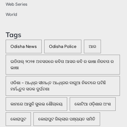
Web Series
World
Tags
Odisha News
Odisha Police
ଆର
ଇଡିତାଲ୍ ୨୦୨୫ ଅବସରରେ କବିତା ଆସର କବି ର ଭାଷା ନିରବତା ର
ଭାଷା
ଓଡିଶା - ଆନ୍ଧ୍ର ସୀମାନ୍ତ ଆନ୍ଧ୍ରର ବାରୁଆ ନିକଟରେ ଘଟିଛି
ମର୍ମନ୍ତୁଦ ସଡକ ଦୁର୍ଘଟଣା
କାମରେ ଆସୁନି ସୁଲଭ ଶୌଚାଳୟ
କୋଟିଆ ଓଡ଼ିଶାର ଅଂଶ
କୋରାପୁଟ
କୋରାପୁଟ ଜିଲ୍ଲାର ପଞ୍ଚାୟତ ସମିତି