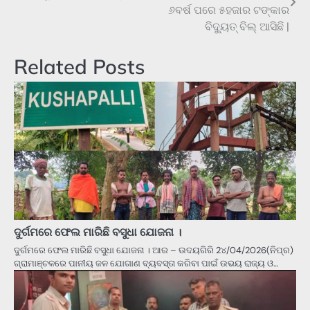
navigation
୬ବର୍ଷ ପରେ ୫ହଜାର ଟଙ୍କାର
ବିଦ୍ୟୁତ୍ ବିଲ୍ ଆସିଛି |
Related Posts
ଦୁର୍ଗମରେ ଫେଲ ମାରିଛି ବସୁଧା ଯୋଜନା ।
ଦୁର୍ଗମରେ ଫେଲ ମାରିଛି ବସୁଧା ଯୋଜନା । ଆର – ଉଦୟଗିରି 2୪/04/2026(ନିପ୍ର)
ଗ୍ରାମାଞ୍ଚଳରେ ପାନୀୟ ଜଳ ଯୋଗାଣ ବ୍ୟବସ୍ତା କରିବା ପାଇଁ ଉଭୟ ରାଜ୍ୟ ଓ…