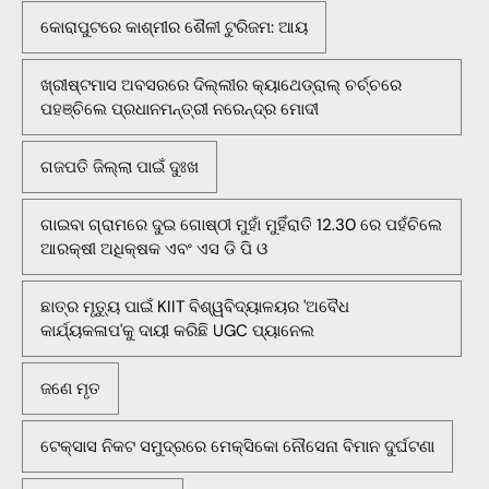
କୋରାପୁଟରେ କାଶ୍ମୀର ଶୈଳୀ ଟୁରିଜମ: ଆୟ
ଖ୍ରୀଷ୍ଟମାସ ଅବସରରେ ଦିଲ୍ଲୀର କ୍ୟାଥେଡ୍ରାଲ୍ ଚର୍ଚ୍ଚରେ
ପହଞ୍ଚିଲେ ପ୍ରଧାନମନ୍ତ୍ରୀ ନରେନ୍ଦ୍ର ମୋଦୀ
ଗଜପତି ଜିଲ୍ଲା ପାଇଁ ଦୁଃଖ
ଗାଇବା ଗ୍ରାମରେ ଦୁଇ ଗୋଷ୍ଠୀ ମୁହାଁ ମୁହିଁରାତି 12.30 ରେ ପହଁଚିଲେ
ଆରକ୍ଷୀ ଅଧିକ୍ଷକ ଏବଂ ଏସ ଡି ପି ଓ
ଛାତ୍ର ମୃତ୍ୟୁ ପାଇଁ KIIT ବିଶ୍ୱବିଦ୍ୟାଳୟର 'ଅବୈଧ
କାର୍ଯ୍ୟକଳାପ'କୁ ଦାୟୀ କରିଛି UGC ପ୍ୟାନେଲ
ଜଣେ ମୃତ
ଟେକ୍ସାସ ନିକଟ ସମୁଦ୍ରରେ ମେକ୍ସିକୋ ନୌସେନା ବିମାନ ଦୁର୍ଘଟଣା