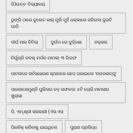
ଡି)ଉଚ୍ଚ ବିଦ୍ୟାଳୟ
ଡୁଙ୍ଗି ଠାରେ ବୁଲେଟ କାର୍ ମୁହାଁ ମୁହିଁ ଧକ୍କାରେ ଜଳିଗଲା ଦୁଇଟି
ଗାଡି
ଦୀର୍ଘ ମାସ ବିତିଲା
ଦୁର୍ଗମ ରେ ଦୁର୍ଦ୍ଦଶା
ନକ୍ସଲ
ନିର୍ଗୁଣ୍ଡି ଡବଲ୍ ମର୍ଡର ମାମଲା: ୩ ଗିରଫ
ପାଟନାରେ ସର୍ବସାଧାରଣ ସ୍ଥାନରେ ଛେପ ପକାଇଲେ ‘ନଗରଶତ୍ରୁ’
ପାରଳାଖେମୁଣ୍ଡି ପୁଲିସର ବଡ଼ ସଫଳତା: ୪ଟି ଚୋରି ମାମଲାର
ଖୁଲାସା
ପି. ଏମ୍.ଶ୍ରୀ ସରକାରୀ (ଏସ.ଏସ
ପିକନିକ୍‌ କରିବାକୁ ଯାଇଥିଲେ
ପୁରାଣ ପ୍ରସିଦ୍ଧ