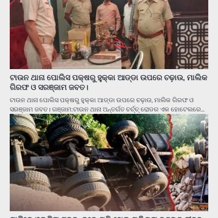
ଟାଉନ ଥାନା ପୋଲିସ ପକ୍ଷରୁ ହୁକ୍କା ଆଡ୍ଡା ଉପରେ ଚଢ଼ାଉ, ମାଲିକ
ଗିରଫ ଓ ସରଞ୍ଜାମ ଜବତ।
ଟାଉନ ଥାନା ପୋଲିସ ପକ୍ଷରୁ ହୁକ୍କା ଆଡ୍ଡା ଉପରେ ଚଢ଼ାଉ, ମାଲିକ ଗିରଫ ଓ
ସରଞ୍ଜାମ ଜବତ। ଗଞ୍ଜାମ:ଟାଉନ ଥାନା ଅନ୍ତର୍ଗତ ଚର୍ଚ୍ଚ୍ ରୋଡର ଏକ ହୋଟେଲରେ…