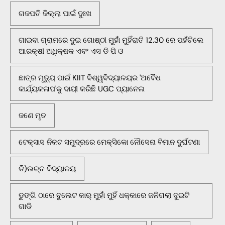
ଗଜପତି ଜିଲ୍ଲା ପାଇଁ ଦୁଃଖ
ଗାଇବା ଗ୍ରାମରେ ଦୁଇ ଗୋଷ୍ଠୀ ମୁହାଁ ମୁହିଁରାତି 12.30 ରେ ପହଁଚିଲେ
ଆରକ୍ଷୀ ଅଧିକ୍ଷକ ଏବଂ ଏସ ଡି ପି ଓ
ଛାତ୍ର ମୃତ୍ୟୁ ପାଇଁ KIIT ବିଶ୍ୱବିଦ୍ୟାଳୟର 'ଅବୈଧ
କାର୍ଯ୍ୟକଳାପ'କୁ ଦାୟୀ କରିଛି UGC ପ୍ୟାନେଲ
ଜଣେ ମୃତ
ଟେକ୍ସାସ ନିକଟ ସମୁଦ୍ରରେ ମେକ୍ସିକୋ ନୌସେନା ବିମାନ ଦୁର୍ଘଟଣା
ଡି)ଉଚ୍ଚ ବିଦ୍ୟାଳୟ
ଡୁଙ୍ଗି ଠାରେ ବୁଲେଟ କାର୍ ମୁହାଁ ମୁହିଁ ଧକ୍କାରେ ଜଳିଗଲା ଦୁଇଟି
ଗାଡି