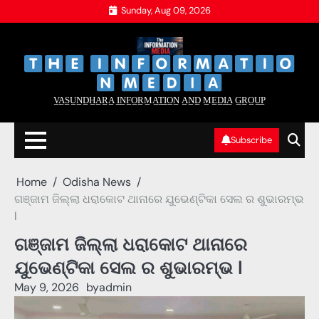
Skip
Sunday, Aug 09, 2026
to
content
‌
‌
V̲A̲S̲U̲N̲D̲H̲A̲R̲A̲ I̲N̲F̲O̲R̲M̲A̲T̲I̲O̲N̲ A̲N̲D̲ M̲E̲D̲I̲A̲ G̲R̲O̲U̲P̲
Subscribe
Home
Odisha News
ଗଞ୍ଜାମ ଜିଲ୍ଲା ଧରାକୋଟ ଥାନାରେ ଯୁଭେଣ୍ଟିକା ସେଲ ର ଶୁଭାରମ୍ଭ
l
ଗଞ୍ଜାମ ଜିଲ୍ଲା ଧରାକୋଟ ଥାନାରେ
ଯୁଭେଣ୍ଟିକା ସେଲ ର ଶୁଭାରମ୍ଭ l
May 9, 2026
by
admin