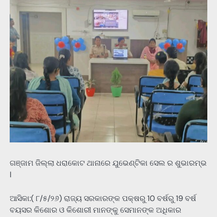
ଗଞ୍ଜାମ ଜିଲ୍ଲା ଧରାକୋଟ ଥାନାରେ ଯୁଭେଣ୍ଟିକା ସେଲ ର ଶୁଭାରମ୍ଭ
l
ଆସିକା:( ୮/୫/୨୬) ରାଜ୍ୟ ସରକାରଙ୍କ ପକ୍ଷରୁ 10 ବର୍ଷରୁ 19 ବର୍ଷ
ବୟସର କିଶୋର ଓ କିଶୋରୀ ମାନଙ୍କୁ ସେମାନଙ୍କ ଅଧିକାର