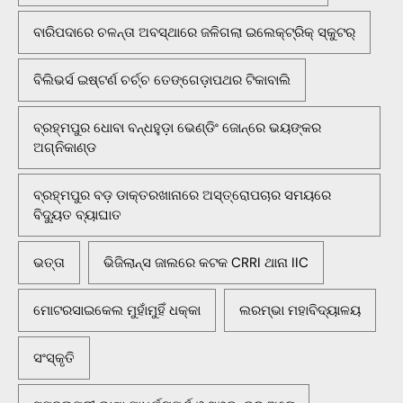
ବାରିପଦାରେ ଚଳନ୍ତା ଅବସ୍ଥାରେ ଜଳିଗଲା ଇଲେକ୍ଟ୍ରିକ୍ ସ୍କୁଟର୍
ବିଲିଭର୍ସ ଇଷ୍ଟର୍ଣ ଚର୍ଚ୍ଚ ତେଙ୍ଗେଡ଼ାପଥର ଟିକାବାଲି
ବ୍ରହ୍ମପୁର ଧୋବା ବନ୍ଧହୁଡ଼ା ଭେଣ୍ଡିଂ ଜୋନ୍‌ରେ ଭୟଙ୍କର
ଅଗ୍ନିକାଣ୍ଡ
ବ୍ରହ୍ମପୁର ବଡ଼ ଡାକ୍ତରଖାନାରେ ଅସ୍ତ୍ରୋପଚାର ସମୟରେ
ବିଦ୍ୟୁତ ବ୍ୟାଘାତ
ଭତ୍ତା
ଭିଜିଲାନ୍ସ ଜାଲରେ କଟକ CRRI ଥାନା IIC
ମୋଟରସାଇକେଲ ମୁହାଁମୁହିଁ ଧକ୍କା
ଲରମ୍ଭା ମହାବିଦ୍ୟାଳୟ
ସଂସ୍କୃତି