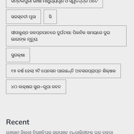
ସମ୍ବଲପୁରୀ ଭାଷା ମାଧୁର୍ଯ୍ୟପୂର୍ଣ ଓ ସ୍ୱତନ୍ତ୍ର ଅଟେ
ସରସ୍ବତୀ ପୂଜା
ସି
ସୀତାକୁଣ୍ଡ ଜଳପ୍ରପାତରେ ଦୁର୍ଘଟଣା: ପିକନିକ ସମୟରେ ଦୁଇ
ଭାଇଙ୍କ ମୃତ୍ୟୁ
ସୁରକ୍ଷା
୧୫ ବର୍ଷ ହେଲା ୨ଟି ପେନସନ ପାଉଛନ୍ତି ଅବସରପ୍ରାପ୍ତ ଶିକ୍ଷକ
୪୦ ଲକ୍ଷର ସୁନା–ରୁପା ଜବତ
Recent
ଗଞ୍ଜାମ ଜିଲ୍ଲା ବିରଞ୍ଚିପୁର ସରପଞ୍ଚ ମନ୍ଦାକିନୀଙ୍କ ଘର ବାହୁଡ଼ା