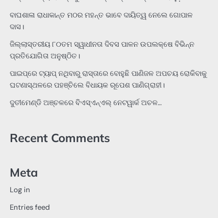
ବାଘଶାଳା ରାଧାକାନ୍ତ ମଠର ମହନ୍ତ ଭାବେ ଦାୟିତ୍ୱ ନେଲେ ଗୋପାଳ
ଦାସ।
ଜିଲ୍ଲାସ୍ତରୀୟ ୮୦ତମ ସ୍ୱାଧୀନତା ଦିବସ ପାଳନ ଉପଲକ୍ଷେ ବିଭିନ୍ନ
ପ୍ରତିଯୋଗିତା ଅନୁଷ୍ଠିତ।
ପାଇପ୍‌ରେ ଟ୍ୟାପ୍‌ ନଥିବାରୁ ରାସ୍ତାରେ ବୋହୁଛି ପାଣିଜଳ ଅପଚୟ ରୋକିବାକୁ
ଘଟଣାସ୍ଥଳରେ ପହଞ୍ଚିଲେ ବିଧାୟକ ରୂପେଶ ପାଣିଗ୍ରାହୀ।
ଦୁତୀମେଣ୍ଡି ଅଞ୍ଚଳରେ ବିଏସ୍‌ଏନ୍‌ଏଲ୍‌ ନେଟୱାର୍କ ଅଚଳ…
Recent Comments
Meta
Log in
Entries feed