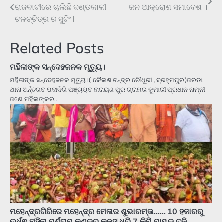
ରାଜବାଟୀରେ ଚାଲିଛି ଦଣ୍ଡକାଳୀ
ଜନ ଆକ୍ରୋଶ ସମାବେଶ ।
navigation
ଚଳଚ୍ଚିତ୍ର ର ସୁଟିଂ l
Related Posts
ମହିଳାଙ୍କ ସନ୍ଦେହଜନକ ମୃତ୍ୟୁ।
ମହିଳାଙ୍କ ସନ୍ଦେହଜନକ ମୃତ୍ୟୁ।( କୈଳାଶ ଚନ୍ଦ୍ର ଚୌଧୁରୀ , ବ୍ରହ୍ମପୁର)ଜରଡା
ଥାନା ଅର୍ନ୍ତଗତ ପଦାଦିଗି ପଞ୍ଚାୟତ ନାରାୟଣ ପୁର ଗ୍ରାମର କୁମାରୀ ପ୍ରଧାନ ନାମ୍ନୀ
ଜଣେ ମହିଳାଙ୍କର…
ମହେନ୍ଦ୍ରଗିରିରେ ମହେନ୍ଦ୍ର ମେଳାର ଶୁଭାରମ୍ଭ…… 10 ହଜାରରୁ
ଉର୍ଧ୍ଵ ମହିଳା ପର୍ଶୁରାମ କୁଣ୍ଡରୁ କଳସ ଧରି 7 କିମି ପାହାଡ଼ ଚଢି