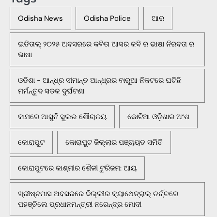
Odisha News
Odisha Police
ଆର
ଇଡିତାଲ୍ ୨୦୨୫ ଅବସରରେ କବିତା ଆସର କବି ର ଭାଷା ନିରବତା ର
ଭାଷା
ଓଡିଶା - ଆନ୍ଧ୍ର ସୀମାନ୍ତ ଆନ୍ଧ୍ରର ବାରୁଆ ନିକଟରେ ଘଟିଛି
ମର୍ମନ୍ତୁଦ ସଡକ ଦୁର୍ଘଟଣା
କାମରେ ଆସୁନି ସୁଲଭ ଶୌଚାଳୟ
କୋଟିଆ ଓଡ଼ିଶାର ଅଂଶ
କୋରାପୁଟ
କୋରାପୁଟ ଜିଲ୍ଲାର ପଞ୍ଚାୟତ ସମିତି
କୋରାପୁଟରେ କାଶ୍ମୀର ଶୈଳୀ ଟୁରିଜମ: ଆୟ
ଖ୍ରୀଷ୍ଟମାସ ଅବସରରେ ଦିଲ୍ଲୀର କ୍ୟାଥେଡ୍ରାଲ୍ ଚର୍ଚ୍ଚରେ
ପହଞ୍ଚିଲେ ପ୍ରଧାନମନ୍ତ୍ରୀ ନରେନ୍ଦ୍ର ମୋଦୀ