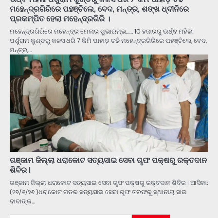
ମହେନ୍ଦ୍ରଗିରିରେ ପହଞ୍ଚିଲେ, ବେଦ, ମନ୍ତ୍ର, ଶଙ୍ଖ ଧ୍ବୀନିରେ
ପ୍ରକମ୍ପିତ ହେଲା ମହେନ୍ଦ୍ରଗିରି ।
ମହେନ୍ଦ୍ରଗିରିରେ ମହେନ୍ଦ୍ର ମେଳାର ଶୁଭାରମ୍ଭ…… 10 ହଜାରରୁ ଉର୍ଧ୍ଵ ମହିଳା
ପର୍ଶୁରାମ କୁଣ୍ଡରୁ କଳସ ଧରି 7 କିମି ପାହାଡ଼ ଚଢି ମହେନ୍ଦ୍ରଗିରିରେ ପହଞ୍ଚିଲେ, ବେଦ,
ମନ୍ତ୍ର,…
ଗଞ୍ଜାମ ଜିଲ୍ଲା ଧରାକୋଟ ସତ୍ୟସାଇ ସେବା ଗୃଫ ପକ୍ଷରୁ ରକ୍ତଦାନ
ଶିବିର l
ଗଞ୍ଜାମ ଜିଲ୍ଲା ଧରାକୋଟ ସତ୍ୟସାଇ ସେବା ଗୃଫ ପକ୍ଷରୁ ରକ୍ତଦାନ ଶିବିର l ଆସିକା:
(୨୭/୬/୨୬ )ଧରାକୋଟ ଗଡର ସତ୍ୟସାଇ ସେବା ଗୃଫ ତରଫରୁ ସ୍ଥାନୀୟ ସାଇ
ବାବାଙ୍କ…