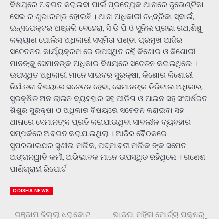
ବିଷୟରେ ଅବଗତ କରାଇବା ପାଇଁ ପ୍ରତ୍ୟେକ ଥାନାରେ ଜୁଭେଣ୍ଟିକା
ସେଲ ର ଶୁଭାରମ୍ଭ ହୋଇଛି । ଥାନା ଅଧିକାରୀ ଚନ୍ଦ୍ରିକା ସ୍ବାଇଁ,
ଇନ୍ସପେକ୍ଟର ଅଞ୍ଜଳି ବେହେରା, ସି ଡି ପି ଓ ସୁନିଲ ପ୍ରଭା ରଥ,ଶିଶୁ
କଲ୍ୟାଣ ପୋଲିସ ଅଧିକାରୀ ସସ୍ମିତା ପଣ୍ଡା ପ୍ରମୁଖ ଆଜିର
ସଚେତନତା କାର୍ଯ୍ୟକ୍ରମ ରେ ଉପସ୍ଥିତ ରହି କିଶୋର ଓ କିଶୋରୀ
ମାନଙ୍କୁ ସେମାନଙ୍କ ଅଧିକାର ବିଷୟରେ ସଚେତନ କରାଇଥିଲେ ।
ଉପସ୍ଥିତ ଅଧିକାରୀ ମାନେ ସାଇବର ସୁରକ୍ଷା, କିଶୋର କିଶୋରୀ
ନିର୍ଯାତନା ବିଷୟରେ ସଚେତନ ହେବା, ସେମାନଙ୍କ ଡିଜିଟାଲ ଅଧିକାର,
ସୁରକ୍ଷିତ ଅନ ଲାଇନ ବ୍ୟବହାର ସହ ପୀଡିତା ଓ ଆଇନ ସହ ସଂଘର୍ଷରତ
ଶିଶୁର ସୁରକ୍ଷା ଓ ଅଧିକାର ବିଷୟରେ ସଚେତନ କରାଇବା ସହ
ଥାନାରେ ସେମାନଙ୍କ ପ୍ରତି କରାଯାଉଥିବା ସାବଲୀଳ ବ୍ୟବହାର
ସମ୍ପର୍କରେ ଅବଗତ କରାଯାଇଥିଲା । ଆଜିର ବୈଠକରେ
ସୁପରଭାଇଯର ସୁଶୀଳା ମଲିକ, ପଦ୍ମାବତୀ ମଲିକ ଙ୍କ ସମେତ
ଅଙ୍ଗନୱାଡି କର୍ମୀ, ଅଭିଭାବକ ମାନେ ଉପସ୍ଥିତ ରହିଥିଲେ । ଗଣେଶ
ପାଣିଗ୍ରାହୀ ରିପୋର୍ଟ
ODISHA NEWS
ଗଞ୍ଜାମ ଜିଲ୍ଲା ଧରାକୋଟ
ଭାଜପା ମହିଳା ମୋର୍ଚ୍ଚା ପକ୍ଷରୁ
Post