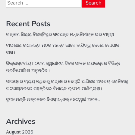
Search
for:
Recent Posts
ଗଞ୍ଜାମ ଜିଲ୍ଲା ବିରଞ୍ଚିପୁର ସରପଞ୍ଚ ମନ୍ଦାକିନୀଙ୍କ ଘର ବାହୁଡ଼ା
ବାଘଶାଳା ରାଧାକାନ୍ତ ମଠର ମହନ୍ତ ଭାବେ ଦାୟିତ୍ୱ ନେଲେ ଗୋପାଳ
ଦାସ।
ଜିଲ୍ଲାସ୍ତରୀୟ ୮୦ତମ ସ୍ୱାଧୀନତା ଦିବସ ପାଳନ ଉପଲକ୍ଷେ ବିଭିନ୍ନ
ପ୍ରତିଯୋଗିତା ଅନୁଷ୍ଠିତ।
ପାଇପ୍‌ରେ ଟ୍ୟାପ୍‌ ନଥିବାରୁ ରାସ୍ତାରେ ବୋହୁଛି ପାଣିଜଳ ଅପଚୟ ରୋକିବାକୁ
ଘଟଣାସ୍ଥଳରେ ପହଞ୍ଚିଲେ ବିଧାୟକ ରୂପେଶ ପାଣିଗ୍ରାହୀ।
ଦୁତୀମେଣ୍ଡି ଅଞ୍ଚଳରେ ବିଏସ୍‌ଏନ୍‌ଏଲ୍‌ ନେଟୱାର୍କ ଅଚଳ…
Archives
August 2026