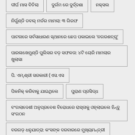
ଦୀର୍ଘ ମାସ ବିତିଲା
ଦୁର୍ଗମ ରେ ଦୁର୍ଦ୍ଦଶା
ନକ୍ସଲ
ନିର୍ଗୁଣ୍ଡି ଡବଲ୍ ମର୍ଡର ମାମଲା: ୩ ଗିରଫ
ପାଟନାରେ ସର୍ବସାଧାରଣ ସ୍ଥାନରେ ଛେପ ପକାଇଲେ ‘ନଗରଶତ୍ରୁ’
ପାରଳାଖେମୁଣ୍ଡି ପୁଲିସର ବଡ଼ ସଫଳତା: ୪ଟି ଚୋରି ମାମଲାର
ଖୁଲାସା
ପି. ଏମ୍.ଶ୍ରୀ ସରକାରୀ (ଏସ.ଏସ
ପିକନିକ୍‌ କରିବାକୁ ଯାଇଥିଲେ
ପୁରାଣ ପ୍ରସିଦ୍ଧ
ବଂଗଲାଦେଶୀ ଅନୁପ୍ରବେଶ ବିରୋଧରେ ରାସ୍ତାକୁ ଓହ୍ଲାଇଲେ ହିନ୍ଦୁ
ସଂଗଠନ
ବରଗଡ଼ ଧନୁଯାତ୍ରା: କଂସଙ୍କ ଦରବାରରେ ମୁଖ୍ୟମନ୍ତ୍ରୀ