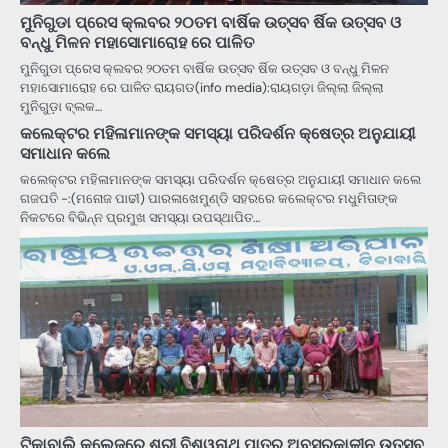
ମୁନିଗୁଡା ପ୍ରେସ କ୍ଲବର ୨୦ତମ ବାର୍ଷିକ ଉତ୍ସବ ର୍ଷିକ ଉତ୍ସବ ଓ
ବନ୍ଧୁ ମିଳନ ମହାସୋମାରୋହ ରେ ପାଳିତ
ମୁନିଗୁଡା ପ୍ରେସ କ୍ଲବର ୨୦ତମ ବାର୍ଷିକ ଉତ୍ସବ ର୍ଷିକ ଉତ୍ସବ ଓ ବନ୍ଧୁ ମିଳନ
ମହାସୋମାରୋହ ରେ ପାଳିତ ରାୟଗଡ(info media):ରାୟଗଡ଼ା ଜିଲ୍ଲା ଜିଲ୍ଲା
ମୁନିଗୁଡ଼ା ବ୍ଲକ…
କଲେକ୍ଟର ମହିଳାମାନଙ୍କ ସମସ୍ୟା ପରିଦର୍ଶନ କ୍ଷେତ୍ର ଅନୁଯାୟୀ
ସମାଧାନ କଲେ
କଲେକ୍ଟର ମହିଳାମାନଙ୍କ ସମସ୍ୟା ପରିଦର୍ଶନ କ୍ଷେତ୍ର ଅନୁଯାୟୀ ସମାଧାନ କଲେ
ଗଜପତି -:(ମନୋଜ ପାଢୀ) ପାରଳାଖେମୁଣ୍ଡି ସହରରେ କଲେକ୍ଟର ମଧୁମିତାଙ୍କ
ନିକଟରେ ବିଭିନ୍ନ ପ୍ରମୁଖ ସମସ୍ୟା ଉପସ୍ଥାପିତ…
ଟିକାବାଲି କଲେଜରେ ଶ୍ରୀ ବିଶ୍ୱନାଥ ପାତ୍ର ଅବସରକାଳୀନ ଉତ୍ସବ