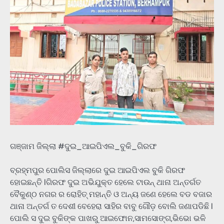
ଗଞ୍ଜାମ ଜିଲ୍ଲା #ଦୁଇ_ଆଇପିଏଲ_ବୁକି_ଗିରଫ
ବ୍ରହ୍ମପୁର ପୋଲିସ ଜିଲ୍ଲାରେ ଦୁଇ ଆଇପିଏଲ ବୁକି ଗିରଫ
ହୋଇଛନ୍ତି lଗିରଫ ଦୁଇ ଅଭିଯୁକ୍ତ ହେଲେ ଟାଉନ୍ ଥାନା ଅନ୍ତର୍ଗତ
ବୈକୁଣ୍ଠ ନଗର ର ରୋହିତ୍ ମହାନ୍ତି ଓ ଅନ୍ୟ ଜଣେ ହେଲେ ବଡ ବଜାର
ଥାନା ଅନ୍ତର୍ଗ ତ ଦେଶୀ ବେହେରା ସାହିର ବାବୁ ଗୌଡ଼ ବୋଲି ଜଣାପଡିଛି l
ପୋଲି ସ ଦୁଇ ବୁକିଙ୍କ ପାଖରୁ ଆଇଫୋନ,ସାମସୋଙ୍ଗ,ଭିଭୋ ଭଳି