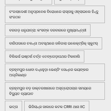
ବଂଗଲାଦେଶୀ ଅନୁପ୍ରବେଶ ବିରୋଧରେ ରାସ୍ତାକୁ ଓହ୍ଲାଇଲେ ହିନ୍ଦୁ
ସଂଗଠନ
ବରଗଡ଼ ଧନୁଯାତ୍ରା: କଂସଙ୍କ ଦରବାରରେ ମୁଖ୍ୟମନ୍ତ୍ରୀ
ବାରିପଦାରେ ଚଳନ୍ତା ଅବସ୍ଥାରେ ଜଳିଗଲା ଇଲେକ୍ଟ୍ରିକ୍ ସ୍କୁଟର୍
ବିଲିଭର୍ସ ଇଷ୍ଟର୍ଣ ଚର୍ଚ୍ଚ ତେଙ୍ଗେଡ଼ାପଥର ଟିକାବାଲି
ବ୍ରହ୍ମପୁର ଧୋବା ବନ୍ଧହୁଡ଼ା ଭେଣ୍ଡିଂ ଜୋନ୍‌ରେ ଭୟଙ୍କର
ଅଗ୍ନିକାଣ୍ଡ
ବ୍ରହ୍ମପୁର ବଡ଼ ଡାକ୍ତରଖାନାରେ ଅସ୍ତ୍ରୋପଚାର ସମୟରେ
ବିଦ୍ୟୁତ ବ୍ୟାଘାତ
ଭତ୍ତା
ଭିଜିଲାନ୍ସ ଜାଲରେ କଟକ CRRI ଥାନା IIC