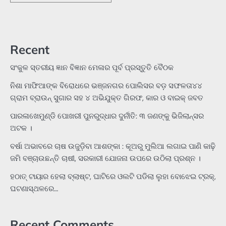
Recent
ସଂକୁଳ ସ୍ତରୀୟ ଜ୍ଞାନ ବିଜ୍ଞାନ ମେଳାର ପୂର୍ବ ପ୍ରସ୍ତୁତି ବୈଠକ
ନିଶା ମାଫିଆଙ୍କ ବିରୋଧରେ ଭଞ୍ଜନଗର ପୋଲିସର ବଡ଼ ସଫଳତା୪୪
ଗ୍ରାମ ବ୍ରାଉନ୍ ସୁଗାର ସହ ୪ ଅଭିଯୁକ୍ତ ଗିରଫ, କାର ଓ ବାଇକ୍ ଜବତ
ପାରଳାଖେମୁଣ୍ଡି ପୋଖରୀ ପୁନରୁଦ୍ଧାର ଦୁର୍ନୀତି: ୩ ଜଣଙ୍କୁ ଭିଜିଲାନ୍ସର
ଅଟକ ।
ବର୍ଷା ଅଭାବରେ ଚାଷ ଉଜୁଡ଼ିବା ଆଶଙ୍କା : କୂଅରୁ ମୁଲିଆ ଲଗାଇ ପାଣି କାଢ଼ି
ଜମି ବଞ୍ଚାଉଛନ୍ତି ଚାଷୀ, ସରକାରୀ ଯୋଜନା ଉପରେ ଉଠିଲା ପ୍ରଶ୍ନ ।
ହଠାତ୍‌ ଟାୟାର ହେଲା ବ୍ଲାଷ୍ଟ, ଘାଟିରେ ଓଲଟି ପଡିଲା ଲୁହା ବୋଝେଇ ଟ୍ରକ୍‌,
ଘଟଣାସ୍ଥଳରେ…
Recent Comments