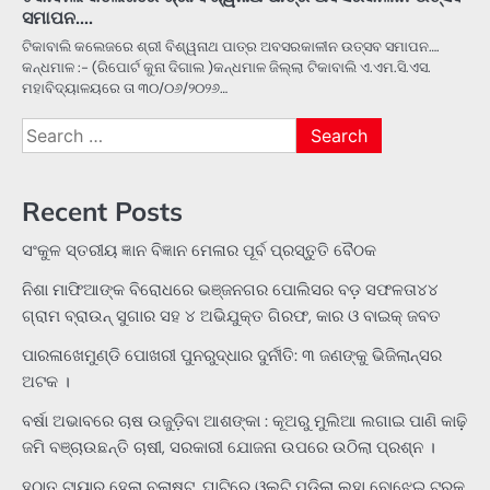
ସମାପନ….
ଟିକାବାଲି କଲେଜରେ ଶ୍ରୀ ବିଶ୍ୱନାଥ ପାତ୍ର ଅବସରକାଳୀନ ଉତ୍ସବ ସମାପନ….
କନ୍ଧମାଳ :- (ରିପୋର୍ଟ କୁନା ଦିଗାଲ )କନ୍ଧମାଳ ଜିଲ୍ଲା ଟିକାବାଲି ଏ.ଏମ.ସି.ଏସ.
ମହାବିଦ୍ୟାଳୟରେ ତା ୩୦/୦୬/୨୦୨୬…
Search
for:
Recent Posts
ସଂକୁଳ ସ୍ତରୀୟ ଜ୍ଞାନ ବିଜ୍ଞାନ ମେଳାର ପୂର୍ବ ପ୍ରସ୍ତୁତି ବୈଠକ
ନିଶା ମାଫିଆଙ୍କ ବିରୋଧରେ ଭଞ୍ଜନଗର ପୋଲିସର ବଡ଼ ସଫଳତା୪୪
ଗ୍ରାମ ବ୍ରାଉନ୍ ସୁଗାର ସହ ୪ ଅଭିଯୁକ୍ତ ଗିରଫ, କାର ଓ ବାଇକ୍ ଜବତ
ପାରଳାଖେମୁଣ୍ଡି ପୋଖରୀ ପୁନରୁଦ୍ଧାର ଦୁର୍ନୀତି: ୩ ଜଣଙ୍କୁ ଭିଜିଲାନ୍ସର
ଅଟକ ।
ବର୍ଷା ଅଭାବରେ ଚାଷ ଉଜୁଡ଼ିବା ଆଶଙ୍କା : କୂଅରୁ ମୁଲିଆ ଲଗାଇ ପାଣି କାଢ଼ି
ଜମି ବଞ୍ଚାଉଛନ୍ତି ଚାଷୀ, ସରକାରୀ ଯୋଜନା ଉପରେ ଉଠିଲା ପ୍ରଶ୍ନ ।
ହଠାତ୍‌ ଟାୟାର ହେଲା ବ୍ଲାଷ୍ଟ, ଘାଟିରେ ଓଲଟି ପଡିଲା ଲୁହା ବୋଝେଇ ଟ୍ରକ୍‌,