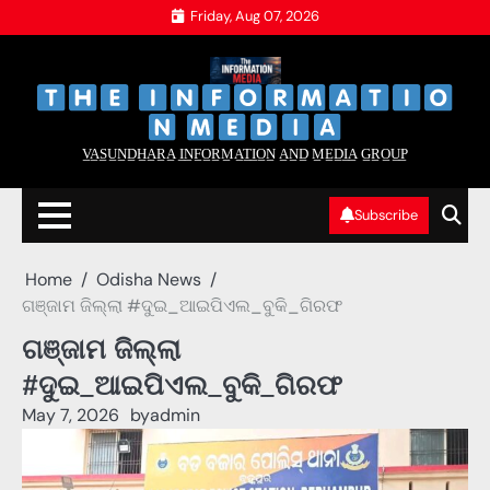
Skip
Friday, Aug 07, 2026
to
content
‌
‌
V̲A̲S̲U̲N̲D̲H̲A̲R̲A̲ I̲N̲F̲O̲R̲M̲A̲T̲I̲O̲N̲ A̲N̲D̲ M̲E̲D̲I̲A̲ G̲R̲O̲U̲P̲
Subscribe
Home
Odisha News
ଗଞ୍ଜାମ ଜିଲ୍ଲା #ଦୁଇ_ଆଇପିଏଲ_ବୁକି_ଗିରଫ
ଗଞ୍ଜାମ ଜିଲ୍ଲା
#ଦୁଇ_ଆଇପିଏଲ_ବୁକି_ଗିରଫ
May 7, 2026
by
admin