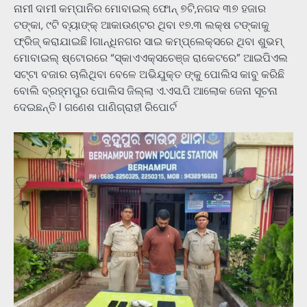
ନାମୀ ଦାମୀ କମ୍ପାନିର ମୋବାଇଲ୍ ଫୋନ୍ ୭ଟି,ନଗଦ ୩୭ ହଜାର
ଟଙ୍କା, ୯ଟି ବ୍ୟାଙ୍କ୍ ଆକାଉଣ୍ଟର ଥିବା ୧୭.୩ ଲକ୍ଷ ଟଙ୍କାକୁ
ଫ୍ରିଜ୍ କରାଯାଇଛି lଗାନ୍ଧିନଗର ସାଇ କମ୍ପ୍ଲେକ୍ସରେ ଥିବା ଶୁଭମ୍
ମୋବାଇଲ୍ ଷ୍ଟୋରରେ “ସ୍କାଏଏକ୍ସଚେଞ୍ଜ ରାକେଟରେ” ଆଇପିଏଲ
ସଟ୍ଟା ବଜାର ଚାଲିଥିବା ବେଳେ ଅଭିଯୁକ୍ତ ଙ୍କୁ ପୋଲିସ କାବୁ କରିଛି
ବୋଲି ବ୍ରହ୍ମପୁର ପୋଲିସ ଜିଲ୍ଲା ଏ.ଏସ.ପି ଆଲୋକ ଜେନା ସୂଚନା
ଦେଇଛନ୍ତି l ଗଣେଶ ପାଣିଗ୍ରାହୀ ରିପୋର୍ଟ