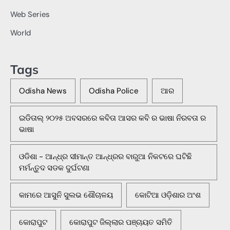
Web Series
World
Tags
Odisha News
Odisha Police
ଆର
ଇଡିତାଲ୍ ୨୦୨୫ ଅବସରରେ କବିତା ଆସର କବି ର ଭାଷା ନିରବତା ର
ଭାଷା
ଓଡିଶା - ଆନ୍ଧ୍ର ସୀମାନ୍ତ ଆନ୍ଧ୍ରର ବାରୁଆ ନିକଟରେ ଘଟିଛି
ମର୍ମନ୍ତୁଦ ସଡକ ଦୁର୍ଘଟଣା
କାମରେ ଆସୁନି ସୁଲଭ ଶୌଚାଳୟ
କୋଟିଆ ଓଡ଼ିଶାର ଅଂଶ
କୋରାପୁଟ
କୋରାପୁଟ ଜିଲ୍ଲାର ପଞ୍ଚାୟତ ସମିତି