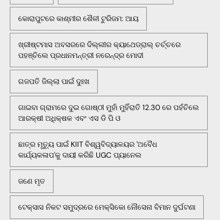
କୋରାପୁଟରେ କାଶ୍ମୀର ଶୈଳୀ ଟୁରିଜମ: ଆୟ
ଖ୍ରୀଷ୍ଟମାସ ଅବସରରେ ଦିଲ୍ଲୀର କ୍ୟାଥେଡ୍ରାଲ୍ ଚର୍ଚ୍ଚରେ
ପହଞ୍ଚିଲେ ପ୍ରଧାନମନ୍ତ୍ରୀ ନରେନ୍ଦ୍ର ମୋଦୀ
ଗଜପତି ଜିଲ୍ଲା ପାଇଁ ଦୁଃଖ
ଗାଇବା ଗ୍ରାମରେ ଦୁଇ ଗୋଷ୍ଠୀ ମୁହାଁ ମୁହିଁରାତି 12.30 ରେ ପହଁଚିଲେ
ଆରକ୍ଷୀ ଅଧିକ୍ଷକ ଏବଂ ଏସ ଡି ପି ଓ
ଛାତ୍ର ମୃତ୍ୟୁ ପାଇଁ KIIT ବିଶ୍ୱବିଦ୍ୟାଳୟର 'ଅବୈଧ
କାର୍ଯ୍ୟକଳାପ'କୁ ଦାୟୀ କରିଛି UGC ପ୍ୟାନେଲ
ଜଣେ ମୃତ
ଟେକ୍ସାସ ନିକଟ ସମୁଦ୍ରରେ ମେକ୍ସିକୋ ନୌସେନା ବିମାନ ଦୁର୍ଘଟଣା