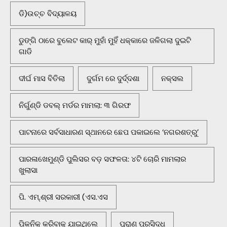
ଡି)ଉଚ୍ଚ ବିଦ୍ୟାଳୟ
ଡୁଙ୍ଗି ଠାରେ ବୁଲେଟ କାର୍ ମୁହାଁ ମୁହିଁ ଧକ୍କାରେ ଜଳିଗଲା ଦୁଇଟି
ଗାଡି
ଦୀର୍ଘ ମାସ ବିତିଲା
ଦୁର୍ଗମ ରେ ଦୁର୍ଦ୍ଦଶା
ନକ୍ସଲ
ନିର୍ଗୁଣ୍ଡି ଡବଲ୍ ମର୍ଡର ମାମଲା: ୩ ଗିରଫ
ପାଟନାରେ ସର୍ବସାଧାରଣ ସ୍ଥାନରେ ଛେପ ପକାଇଲେ ‘ନଗରଶତ୍ରୁ’
ପାରଳାଖେମୁଣ୍ଡି ପୁଲିସର ବଡ଼ ସଫଳତା: ୪ଟି ଚୋରି ମାମଲାର
ଖୁଲାସା
ପି. ଏମ୍.ଶ୍ରୀ ସରକାରୀ (ଏସ.ଏସ
ପିକନିକ୍‌ କରିବାକୁ ଯାଇଥିଲେ
ପୁରାଣ ପ୍ରସିଦ୍ଧ