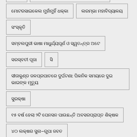
ମୋଟରସାଇକେଲ ମୁହାଁମୁହିଁ ଧକ୍କା
ଲରମ୍ଭା ମହାବିଦ୍ୟାଳୟ
ସଂସ୍କୃତି
ସମ୍ବଲପୁରୀ ଭାଷା ମାଧୁର୍ଯ୍ୟପୂର୍ଣ ଓ ସ୍ୱତନ୍ତ୍ର ଅଟେ
ସରସ୍ବତୀ ପୂଜା
ସି
ସୀତାକୁଣ୍ଡ ଜଳପ୍ରପାତରେ ଦୁର୍ଘଟଣା: ପିକନିକ ସମୟରେ ଦୁଇ
ଭାଇଙ୍କ ମୃତ୍ୟୁ
ସୁରକ୍ଷା
୧୫ ବର୍ଷ ହେଲା ୨ଟି ପେନସନ ପାଉଛନ୍ତି ଅବସରପ୍ରାପ୍ତ ଶିକ୍ଷକ
୪୦ ଲକ୍ଷର ସୁନା–ରୁପା ଜବତ