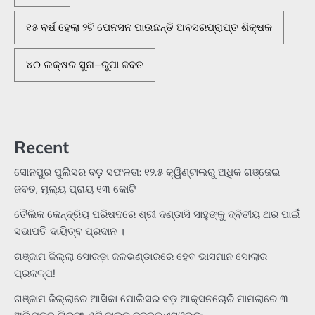
୧୫ ବର୍ଷ ହେଲା ୨ଟି ପେନସନ ପାଉଛନ୍ତି ଅବସରପ୍ରାପ୍ତ ଶିକ୍ଷକ
୪୦ ଲକ୍ଷର ସୁନା–ରୁପା ଜବତ
Recent
ସୋନପୁର ପୁଲିସର ବଡ଼ ସଫଳତା: ୧୨.୫ କ୍ୱିଣ୍ଟାଲରୁ ଅଧିକ ଗଞ୍ଜେଇ
ଜବତ, ମୂଲ୍ୟ ପ୍ରାୟ ୧୩ କୋଟି
ତୈଲିକ କେନ୍ଦ୍ରିୟ ପରିଷଦରେ ଶ୍ରୀ ଦଣ୍ଡାସି ସାହୁଙ୍କୁ ଦ୍ବିତୀୟ ଥର ପାଇଁ
ସଭାପତି ଦାୟିତ୍ବ ପ୍ରଦାନ ।
ଗଞ୍ଜାମ ଜିଲ୍ଲା ସୋରଡ଼ା ଜଳଭଣ୍ଡାରରେ ହେବ ଭାସମାନ ସୋଲାର
ପ୍ରକଳ୍ପ!
ଗଞ୍ଜାମ ଜିଲ୍ଲାରେ ଆସିକା ପୋଲିସର ବଡ଼ ଆକ୍ସନଚୋରି ମାମଲାରେ ୩