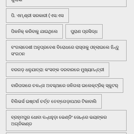
ପି. ଏମ୍.ଶ୍ରୀ ସରକାରୀ (ଏସ.ଏସ
ପିକନିକ୍‌ କରିବାକୁ ଯାଇଥିଲେ
ପୁରାଣ ପ୍ରସିଦ୍ଧ
ବଂଗଲାଦେଶୀ ଅନୁପ୍ରବେଶ ବିରୋଧରେ ରାସ୍ତାକୁ ଓହ୍ଲାଇଲେ ହିନ୍ଦୁ
ସଂଗଠନ
ବରଗଡ଼ ଧନୁଯାତ୍ରା: କଂସଙ୍କ ଦରବାରରେ ମୁଖ୍ୟମନ୍ତ୍ରୀ
ବାରିପଦାରେ ଚଳନ୍ତା ଅବସ୍ଥାରେ ଜଳିଗଲା ଇଲେକ୍ଟ୍ରିକ୍ ସ୍କୁଟର୍
ବିଲିଭର୍ସ ଇଷ୍ଟର୍ଣ ଚର୍ଚ୍ଚ ତେଙ୍ଗେଡ଼ାପଥର ଟିକାବାଲି
ବ୍ରହ୍ମପୁର ଧୋବା ବନ୍ଧହୁଡ଼ା ଭେଣ୍ଡିଂ ଜୋନ୍‌ରେ ଭୟଙ୍କର
ଅଗ୍ନିକାଣ୍ଡ