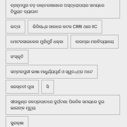
ବ୍ରହ୍ମପୁର ବଡ଼ ଡାକ୍ତରଖାନାରେ ଅସ୍ତ୍ରୋପଚାର ସମୟରେ
ବିଦ୍ୟୁତ ବ୍ୟାଘାତ
ଭତ୍ତା
ଭିଜିଲାନ୍ସ ଜାଲରେ କଟକ CRRI ଥାନା IIC
ମୋଟରସାଇକେଲ ମୁହାଁମୁହିଁ ଧକ୍କା
ଲରମ୍ଭା ମହାବିଦ୍ୟାଳୟ
ସଂସ୍କୃତି
ସମ୍ବଲପୁରୀ ଭାଷା ମାଧୁର୍ଯ୍ୟପୂର୍ଣ ଓ ସ୍ୱତନ୍ତ୍ର ଅଟେ
ସରସ୍ବତୀ ପୂଜା
ସି
ସୀତାକୁଣ୍ଡ ଜଳପ୍ରପାତରେ ଦୁର୍ଘଟଣା: ପିକନିକ ସମୟରେ ଦୁଇ
ଭାଇଙ୍କ ମୃତ୍ୟୁ
ସୁରକ୍ଷା