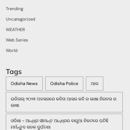
Trending
Uncategorized
WEATHER
Web Series
World
Tags
Odisha News
Odisha Police
ଆର
ଇଡିତାଲ୍ ୨୦୨୫ ଅବସରରେ କବିତା ଆସର କବି ର ଭାଷା ନିରବତା ର
ଭାଷା
ଓଡିଶା - ଆନ୍ଧ୍ର ସୀମାନ୍ତ ଆନ୍ଧ୍ରର ବାରୁଆ ନିକଟରେ ଘଟିଛି
ମର୍ମନ୍ତୁଦ ସଡକ ଦୁର୍ଘଟଣା