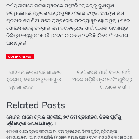
କର୍ମଚାରୀମାନେ ଘଟଣାସ୍ଥଳରେ ପହଞ୍ଚି ଲୋକଙ୍କୁ ବୁଝାସୁଝା
କରିଥିଲେ।ରେଡ୍‌କ୍ରସ ପାଣ୍ଠିରୁ ୩୦ ହଜାର ଟଙ୍କା ସହାୟତା ରାଶି
ପ୍ରଦାନ କରାଯିବା ପରେ ରାସ୍ତାରୋକ ପ୍ରତ୍ୟାହୃତ ହୋଇଥିଲା। ପରେ
ପୋଲିସ ଶବକୁ ଉଦ୍ଧାର କରି ବ୍ୟବଚ୍ଛେଦ ପାଇଁ ଆସିକା ଉପଖଣ୍ଡ
ଚିକିତ୍ସାଳୟକୁ ପଠାଇଛି। ଘଟଣାର ତଦନ୍ତ ଚାଲିଛି।ରିପୋର୍ଟ: ଗଣେଶ
ପାଣିଗ୍ରାହୀ
ODISHA NEWS
ଗଞ୍ଜାମ ଜିଲ୍ଲା ପ୍ରଶାସନର
ରାଣୀ ସପୁରି ପାଇଁ ବଜାର ନାହିଁ:
Post
ଚଢ଼ାଉ, ଦୋକାନରୁ ତମାଖୁ ଓ
ଅଚଳ ପଡ଼ିଛି ପ୍ରୋସେସିଂ ୟୁନିଟ୍‌,
navigation
ଗୁଟଖା ଜବତ
ଚିନ୍ତାରେ ଚାଷୀ ।
Related Posts
ମୋହନା ଠାରେ ବ୍ଲକ ସ୍ତରୀୟ ୭୯ ତମ ସ୍ଵାଧୀନତା ଦିବସ ପୂର୍ବରୁ
ତ୍ରିରଙ୍ଗା ଶୋଭାଯାତ୍ରା ।
ମୋହନା ଠାରେ ବ୍ଲକ ସ୍ତରୀୟ ୭୯ ତମ ସ୍ଵାଧୀନତା ଦିବସ ପୂର୍ବରୁ ତ୍ରିରଙ୍ଗା
ଶୋଭାଯାତ୍ରା ।ଆର,ଉଦୟଗିରି (ମନୋଜ କୁମାର ପାଢୀ) ୧୪/୮ ଗଜପତି ମୋହନା ଠାରେ