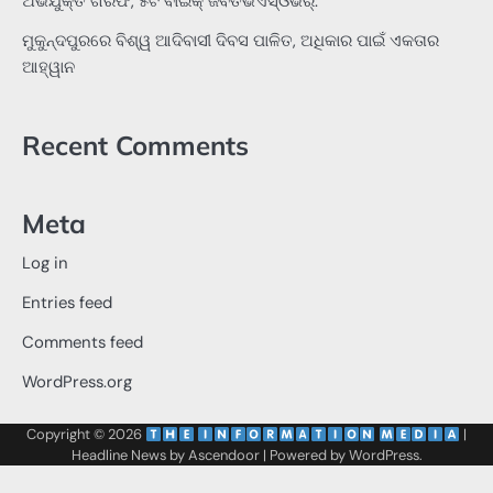
ଅଭିଯୁକ୍ତ ଗିରଫ, ୫ଟି ବାଇକ୍ ଜବତଭଏସ୍‌ଓଭର୍:
ମୁକୁନ୍ଦପୁରରେ ବିଶ୍ୱ ଆଦିବାସୀ ଦିବସ ପାଳିତ, ଅଧିକାର ପାଇଁ ଏକତାର
ଆହ୍ୱାନ
Recent Comments
Meta
Log in
Entries feed
Comments feed
WordPress.org
Copyright © 2026
‌
‌
|
Headline News by
Ascendoor
| Powered by
WordPress
.