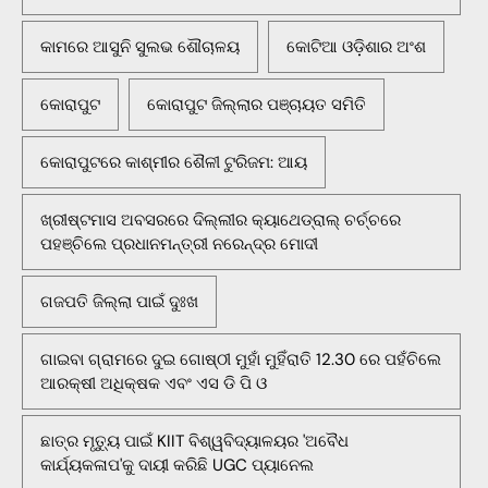
କାମରେ ଆସୁନି ସୁଲଭ ଶୌଚାଳୟ
କୋଟିଆ ଓଡ଼ିଶାର ଅଂଶ
କୋରାପୁଟ
କୋରାପୁଟ ଜିଲ୍ଲାର ପଞ୍ଚାୟତ ସମିତି
କୋରାପୁଟରେ କାଶ୍ମୀର ଶୈଳୀ ଟୁରିଜମ: ଆୟ
ଖ୍ରୀଷ୍ଟମାସ ଅବସରରେ ଦିଲ୍ଲୀର କ୍ୟାଥେଡ୍ରାଲ୍ ଚର୍ଚ୍ଚରେ
ପହଞ୍ଚିଲେ ପ୍ରଧାନମନ୍ତ୍ରୀ ନରେନ୍ଦ୍ର ମୋଦୀ
ଗଜପତି ଜିଲ୍ଲା ପାଇଁ ଦୁଃଖ
ଗାଇବା ଗ୍ରାମରେ ଦୁଇ ଗୋଷ୍ଠୀ ମୁହାଁ ମୁହିଁରାତି 12.30 ରେ ପହଁଚିଲେ
ଆରକ୍ଷୀ ଅଧିକ୍ଷକ ଏବଂ ଏସ ଡି ପି ଓ
ଛାତ୍ର ମୃତ୍ୟୁ ପାଇଁ KIIT ବିଶ୍ୱବିଦ୍ୟାଳୟର 'ଅବୈଧ
କାର୍ଯ୍ୟକଳାପ'କୁ ଦାୟୀ କରିଛି UGC ପ୍ୟାନେଲ