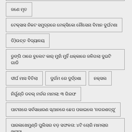
ଜଣେ ମୃତ
ଟେକ୍ସାସ ନିକଟ ସମୁଦ୍ରରେ ମେକ୍ସିକୋ ନୌସେନା ବିମାନ ଦୁର୍ଘଟଣା
ଡି)ଉଚ୍ଚ ବିଦ୍ୟାଳୟ
ଡୁଙ୍ଗି ଠାରେ ବୁଲେଟ କାର୍ ମୁହାଁ ମୁହିଁ ଧକ୍କାରେ ଜଳିଗଲା ଦୁଇଟି
ଗାଡି
ଦୀର୍ଘ ମାସ ବିତିଲା
ଦୁର୍ଗମ ରେ ଦୁର୍ଦ୍ଦଶା
ନକ୍ସଲ
ନିର୍ଗୁଣ୍ଡି ଡବଲ୍ ମର୍ଡର ମାମଲା: ୩ ଗିରଫ
ପାଟନାରେ ସର୍ବସାଧାରଣ ସ୍ଥାନରେ ଛେପ ପକାଇଲେ ‘ନଗରଶତ୍ରୁ’
ପାରଳାଖେମୁଣ୍ଡି ପୁଲିସର ବଡ଼ ସଫଳତା: ୪ଟି ଚୋରି ମାମଲାର
ଖୁଲାସା