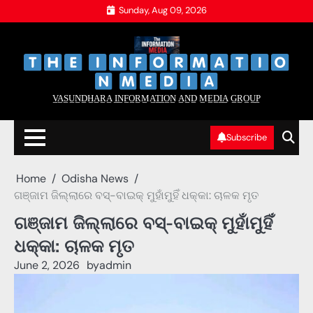
Skip
Sunday, Aug 09, 2026
to
content
‌
‌
V̲A̲S̲U̲N̲D̲H̲A̲R̲A̲ I̲N̲F̲O̲R̲M̲A̲T̲I̲O̲N̲ A̲N̲D̲ M̲E̲D̲I̲A̲ G̲R̲O̲U̲P̲
Subscribe
Home
Odisha News
ଗଞ୍ଜାମ ଜିଲ୍ଲାରେ ବସ୍-ବାଇକ୍ ମୁହାଁମୁହିଁ ଧକ୍କା: ଚାଳକ ମୃତ
ଗଞ୍ଜାମ ଜିଲ୍ଲାରେ ବସ୍-ବାଇକ୍ ମୁହାଁମୁହିଁ
ଧକ୍କା: ଚାଳକ ମୃତ
June 2, 2026
by
admin