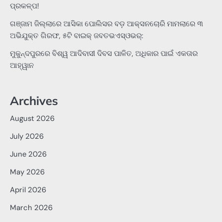
ପ୍ରକଳ୍ପ!
ଗଞ୍ଜାମ ଜିଲ୍ଲାରେ ଆସିକା ପୋଲିସର ବଡ଼ ଆକ୍ସନଚୋରି ମାମଲାରେ ୩
ଅଭିଯୁକ୍ତ ଗିରଫ, ୫ଟି ବାଇକ୍ ଜବତଭଏସ୍‌ଓଭର୍:
ମୁକୁନ୍ଦପୁରରେ ବିଶ୍ୱ ଆଦିବାସୀ ଦିବସ ପାଳିତ, ଅଧିକାର ପାଇଁ ଏକତାର
ଆହ୍ୱାନ
Archives
August 2026
July 2026
June 2026
May 2026
April 2026
March 2026