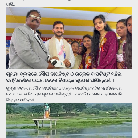
ଆଜି…
ଗୁମ୍ମା ବ୍ଲକରେ ସୌରା ବାପଟିଷ୍ଟ ଓ ଉତ୍କଳ ବାପଟିଷ୍ଟ ମହିଳା
ସମ୍ମିଳନୀରେ ଯୋଗ ଦେଲେ ବିଧାୟକ ରୂପେଶ ପାଣିଗ୍ରାହୀ ।
ଗୁମ୍ମା ବ୍ଲକରେ ସୌରା ବାପଟିଷ୍ଟ ଓ ଉତ୍କଳ ବାପଟିଷ୍ଟ ମହିଳା ସମ୍ମିଳନୀରେ
ଯୋଗ ଦେଲେ ବିଧାୟକ ରୂପେଶ ପାଣିଗ୍ରାହୀ । ଗଜପତି (ମନୋଜ ପାଢ଼ୀ)ଗଜପତି
ଜିଲ୍ଲାର ଆଦିବାସୀ…