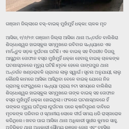
ଗଞ୍ଜାମ ଜିଲ୍ଲାରେ ବସ୍-ବାଇକ୍ ମୁହାଁମୁହିଁ ଧକ୍କା: ଚାଳକ ମୃତ
ଆସିକା, ୧/୬/୨୬: ଗଞ୍ଜାମ ଜିଲ୍ଲା ଆସିକା ଥାନା ଅନ୍ତର୍ଗତ ବାଲିଶିରା
ଶିଦ୍ଧେଶ୍ୱର ହାଇସ୍କୁଲ ସମ୍ମୁଖରେ ରବିବାର ସନ୍ଧ୍ୟାରେ ଏକ
ମର୍ମନ୍ତୁଦ ସଡ଼କ ଦୁର୍ଘଟଣା ଘଟିଛି। ଏକ ବାଇକ୍ ସହ ବିପରୀତ ଦିଗରୁ
ଆସୁଥିବା ତୋଫାନ ବସ୍‌ର ମୁହାଁମୁହିଁ ଧକ୍କା ହେବାରୁ ବାଇକ୍ ଚାଳକଙ୍କ
ଘଟଣାସ୍ଥଳରେ ମୃତ୍ୟୁ ଘଟିଛି।ମୃତକ ହେଲେ ଗାଙ୍ଗପୁର ଥାନା
ଅନ୍ତର୍ଗତ ଖଣ୍ଡରାବଳି ଗ୍ରାମର ଲାଲୁ ସ୍ୱାଇଁ। ସୂଚନା ଅନୁଯାୟୀ, ଲାଲୁ
କୌଣସି କାମରେ ଆସିକା ଆସିଥିବା ବେଳେ ବାଇକ୍‌ ଯୋଗେ ନିଜ
ଗ୍ରାମକୁ ଫେରୁଥିଲେ। ସନ୍ଧ୍ୟା ପ୍ରାୟ ୭ଟା ସମୟରେ ବାଲିଶିରା
ଶିଦ୍ଧେଶ୍ୱର ହାଇସ୍କୁଲ ସମ୍ମୁଖରେ ତାଙ୍କ ବାଇକ୍‌ ସହ ତୋଫାନ
ବସ୍‌ର ମୁହାଁମୁହିଁ ଧକ୍କା ହୋଇଥିଲା। ଫଳରେ ଘଟଣାସ୍ଥଳରେ ହିଁ
ତାଙ୍କର ମୃତ୍ୟୁ ଘଟିଥିଲା।ଦୁର୍ଘଟଣା ପରେ କ୍ଷତିପୂରଣ ଦାବିରେ
ମୃତକଙ୍କ ପରିବାର ଓ ସ୍ଥାନୀୟ ଲୋକେ ଦୀର୍ଘ ସମୟ ଧରି ରାସ୍ତାରୋକ
କରିଥିଲେ। ଖବର ପାଇ ଆସିକା ଥାନା ଅଧିକାରୀ ସୁଧୀର କୁମାର ସାହୁ,
ଅତିରିକ୍ତ ଥାନା ଅଧିକାରୀ ସୌମ୍ୟ ରଞ୍ଜନ ଜେନା ଏବଂ ତହସିଲ