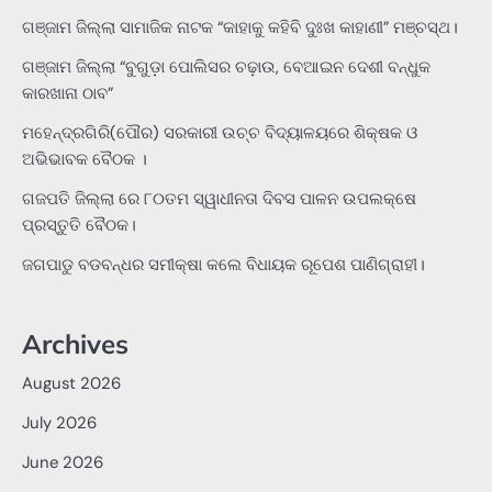
ଗଞ୍ଜାମ ଜିଲ୍ଲା ସାମାଜିକ ନାଟକ “କାହାକୁ କହିବି ଦୁଃଖ କାହାଣୀ” ମଞ୍ଚସ୍ଥ।
ଗଞ୍ଜାମ ଜିଲ୍ଲା “ବୁଗୁଡ଼ା ପୋଲିସର ଚଢ଼ାଉ, ବେଆଇନ ଦେଶୀ ବନ୍ଧୁକ
କାରଖାନା ଠାବ”
ମହେନ୍ଦ୍ରଗିରି(ପୌର) ସରକାରୀ ଉଚ୍ଚ ବିଦ୍ୟାଳୟରେ ଶିକ୍ଷକ ଓ
ଅଭିଭାବକ ବୈଠକ ।
ଗଜପତି ଜିଲ୍ଲା ରେ ୮୦ତମ ସ୍ୱାଧୀନତା ଦିବସ ପାଳନ ଉପଲକ୍ଷେ
ପ୍ରସ୍ତୁତି ବୈଠକ।
ଜଗପାଡୁ ବଡବନ୍ଧର ସମୀକ୍ଷା କଲେ ବିଧାୟକ ରୂପେଶ ପାଣିଗ୍ରାହୀ।
Archives
August 2026
July 2026
June 2026