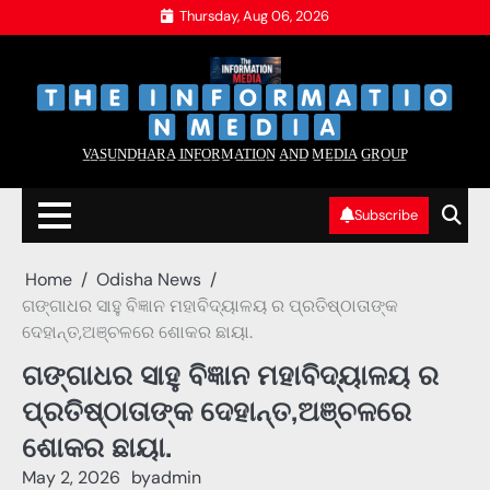
Skip
Thursday, Aug 06, 2026
to
content
‌
‌
V̲A̲S̲U̲N̲D̲H̲A̲R̲A̲ I̲N̲F̲O̲R̲M̲A̲T̲I̲O̲N̲ A̲N̲D̲ M̲E̲D̲I̲A̲ G̲R̲O̲U̲P̲
Subscribe
Home
Odisha News
ଗଙ୍ଗାଧର ସାହୁ ବିଜ୍ଞାନ ମହାବିଦ୍ୟାଳୟ ର ପ୍ରତିଷ୍ଠାତାଙ୍କ
ଦେହାନ୍ତ,ଅଞ୍ଚଳରେ ଶୋକର ଛାୟା.
ଗଙ୍ଗାଧର ସାହୁ ବିଜ୍ଞାନ ମହାବିଦ୍ୟାଳୟ ର
ପ୍ରତିଷ୍ଠାତାଙ୍କ ଦେହାନ୍ତ,ଅଞ୍ଚଳରେ
ଶୋକର ଛାୟା.
May 2, 2026
by
admin