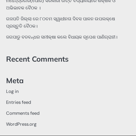
ମହେନ୍ଦ୍ରଗିରି(ପୌର) ସରକାରୀ ଉଚ୍ଚ ବିଦ୍ୟାଳୟରେ ଶିକ୍ଷକ ଓ
ଅଭିଭାବକ ବୈଠକ ।
ଗଜପତି ଜିଲ୍ଲା ରେ ୮୦ତମ ସ୍ୱାଧୀନତା ଦିବସ ପାଳନ ଉପଲକ୍ଷେ
ପ୍ରସ୍ତୁତି ବୈଠକ।
ଜଗପାଡୁ ବଡବନ୍ଧର ସମୀକ୍ଷା କଲେ ବିଧାୟକ ରୂପେଶ ପାଣିଗ୍ରାହୀ।
Recent Comments
Meta
Log in
Entries feed
Comments feed
WordPress.org