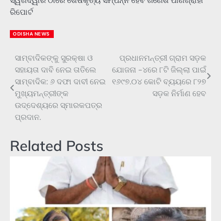
ସ୍ୱର୍ଗଦ୍ୱାର ଠାରେ ଶେଷକୃତ୍ୟ ସମ୍ପନ୍ନ ହେବ ଗଣେଶ ପାଣିଗ୍ରାହୀ
ରିପୋର୍ଟ
ODISHA NEWS
ସାମ୍ବାଦିକଙ୍କୁ ସୁରକ୍ଷା ଓ
ପ୍ରଧାନମନ୍ତ୍ରୀ ଗ୍ରାମ ସଡ଼କ
Post
ସହାୟତା ଦାବି ନେଇ ତାତିଲେ
ଯୋଜନା -୪ରେ ୮ଟି ଜିଲ୍ଲା ପାଇଁ
navigation
ସାମ୍ବାଦିକ: ୬ ଦଫା ଦାବୀ ନେଇ
୧୬୯୭.୦୪ କୋଟି ବ୍ୟୟରେ ୮୨୭
ମୁଖ୍ୟମନ୍ତ୍ରୀଙ୍କ
ସଡ଼କ ନିର୍ମାଣ ହେବ
ଉଦ୍ଦେଶ୍ୟରେ ସ୍ମାରକପତ୍ର
ପ୍ରଦାନ.
Related Posts