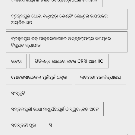
ବିଲିଭର୍ସ ଇଷ୍ଟର୍ଣ ଚର୍ଚ୍ଚ ତେଙ୍ଗେଡ଼ାପଥର ଟିକାବାଲି
ବ୍ରହ୍ମପୁର ଧୋବା ବନ୍ଧହୁଡ଼ା ଭେଣ୍ଡିଂ ଜୋନ୍‌ରେ ଭୟଙ୍କର
ଅଗ୍ନିକାଣ୍ଡ
ବ୍ରହ୍ମପୁର ବଡ଼ ଡାକ୍ତରଖାନାରେ ଅସ୍ତ୍ରୋପଚାର ସମୟରେ
ବିଦ୍ୟୁତ ବ୍ୟାଘାତ
ଭତ୍ତା
ଭିଜିଲାନ୍ସ ଜାଲରେ କଟକ CRRI ଥାନା IIC
ମୋଟରସାଇକେଲ ମୁହାଁମୁହିଁ ଧକ୍କା
ଲରମ୍ଭା ମହାବିଦ୍ୟାଳୟ
ସଂସ୍କୃତି
ସମ୍ବଲପୁରୀ ଭାଷା ମାଧୁର୍ଯ୍ୟପୂର୍ଣ ଓ ସ୍ୱତନ୍ତ୍ର ଅଟେ
ସରସ୍ବତୀ ପୂଜା
ସି