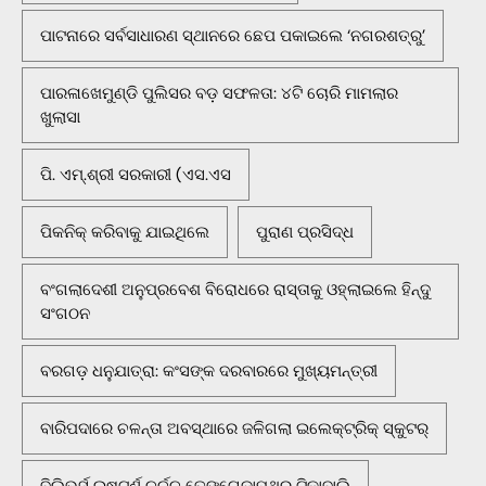
ପାଟନାରେ ସର୍ବସାଧାରଣ ସ୍ଥାନରେ ଛେପ ପକାଇଲେ ‘ନଗରଶତ୍ରୁ’
ପାରଳାଖେମୁଣ୍ଡି ପୁଲିସର ବଡ଼ ସଫଳତା: ୪ଟି ଚୋରି ମାମଲାର
ଖୁଲାସା
ପି. ଏମ୍.ଶ୍ରୀ ସରକାରୀ (ଏସ.ଏସ
ପିକନିକ୍‌ କରିବାକୁ ଯାଇଥିଲେ
ପୁରାଣ ପ୍ରସିଦ୍ଧ
ବଂଗଲାଦେଶୀ ଅନୁପ୍ରବେଶ ବିରୋଧରେ ରାସ୍ତାକୁ ଓହ୍ଲାଇଲେ ହିନ୍ଦୁ
ସଂଗଠନ
ବରଗଡ଼ ଧନୁଯାତ୍ରା: କଂସଙ୍କ ଦରବାରରେ ମୁଖ୍ୟମନ୍ତ୍ରୀ
ବାରିପଦାରେ ଚଳନ୍ତା ଅବସ୍ଥାରେ ଜଳିଗଲା ଇଲେକ୍ଟ୍ରିକ୍ ସ୍କୁଟର୍