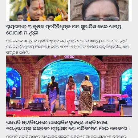
ରାୟଗଡ଼ାର ୩ କୃଷକ ପ୍ରତିନିଧୂଙ୍କ ନାମ ସୁପାରିଶ କଲେ ଖାଦ୍ୟ
ଯୋଗାଣ ମନ୍ତ୍ରୀ
ରାୟଗଡ଼ାର ୩ କୃଷକ ପ୍ରତିନିଧୂଙ୍କ ନାମ ସୁପାରିଶ କଲେ ଖାଦ୍ୟ ଯୋଗାଣ ମନ୍ତ୍ରୀ
ରାୟଗଡ଼ା(ଅମୁଲ୍ୟ ନିଶଙ୍କ): ଚଳିତ ୨୦୨୫-୨୬ ଖରିଫ ବର୍ଷରେ ଜିଲ୍ଲାସ୍ତରୀୟ ଧାନ
ସଂଗ୍ରହ କମିଟି…
ଗଜପତି ଷ୍ଟାଡିୟମରେ ଆୟୋଜିତ ସୁଭଦ୍ରା ଶକ୍ତି ମେଳା:
ଜଗନ୍ନାଥଙ୍କ ଭଜନରେ ଫ୍ୟାସନ ଶୋ ପରିବେଷଣ ନେଇ ଉଦବେଗ ।
ଗଜପତି ଷ୍ଟାଡିୟମରେ ଆୟୋଜିତ ସୁଭଦ୍ରା ଶକ୍ତି ମେଳା: ଜଗନ୍ନାଥଙ୍କ ଭଜନରେ