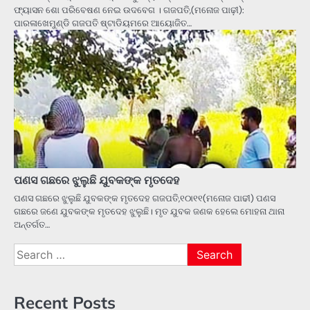
ଫ୍ୟାସନ ଶୋ ପରିବେଷଣ ନେଇ ଉଦବେଗ । ଗଜପତି,(ମନୋଜ ପାଢ଼ୀ):
ପାରଳାଖେମୁଣ୍ଡି ଗଜପତି ଷ୍ଟାଡିୟମରେ ଆୟୋଜିତ…
ପଣସ ଗଛରେ ଝୁଲୁଛି ଯୁବକଙ୍କ ମୃତଦେହ
ପଣସ ଗଛରେ ଝୁଲୁଛି ଯୁବକଙ୍କ ମୃତଦେହ ଗଜପତି,୧୦ା୧୧(ମନୋଜ ପାଢୀ) ପଣସ
ଗଛରେ ଜଣେ ଯୁବକଙ୍କ ମୃତଦେହ ଝୁଲୁଛି। ମୃତ ଯୁବକ ଜଣକ ହେଲେ ମୋହନା ଥାନା
ଅନ୍ତର୍ଗତ…
Search
for:
Recent Posts