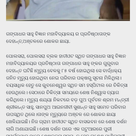
ଗଙ୍ଗାଧର ସାହୁ ବିଜ୍ଞାନ ମହାବିଦ୍ୟାଳୟ ର ପ୍ରତିଷ୍ଠାତାଙ୍କ
ଦେହାନ୍ତ,ଅଞ୍ଚଳରେ ଶୋକର ଛାୟା.
ପୋଲସରା, ପୋଲସରା ବ୍ଲକ ହାତୀଓଟ ସ୍ଥିତ ଗଙ୍ଗାଧର ସାହୁ ବିଜ୍ଞାନ
ମହାବିଦ୍ୟାଳୟର ପ୍ରତିଷ୍ଠାତା ଗଙ୍ଗାଧର ସାହୁ ଙ୍କର ଗୁରୁବାର
ଦେହାନ୍ତ ଘଟିଛି।ମୃତ୍ୟୁ ବେଳକୁ ୮୫ ବର୍ଷ ହୋଇଥିଲା ସେ ବାର୍ଦ୍ଧକ୍ୟ
ଜନିତ ମୃତ୍ୟୁ ହୋଇଥିବା ନେଇ ପରିବାର ପକ୍ଷରୁ ସୂଚନା ମିଳିଥିଲା।
ବୟସାଧିକ ହେତୁ ସେ ଭୁବନେଶ୍ୱର ସ୍ଥିତ ସମ ହସ୍ପିଟାଲ ରେ ଚିକିତ୍ସା
ହେଉଥିଲେ। ସେଠାରେ ଚିକିତ୍ସା ସମୟରେ ଶେଷ ନିଶ୍ୱାସ ତ୍ୟାଗ
କରିଥିଲେ। ମୃତ୍ୟୁ ଶଯ୍ୟା ନିକଟରେ ବଡ଼ ପୁଅ ପୂର୍ବତନ ଶ୍ରମ ମନ୍ତ୍ରୀ
ଶ୍ରୀକାନ୍ତ ସାହୁ, ସାନପୁଅ ଆଇନଜୀବୀ ସୁଶାନ୍ତ ସାହୁ ସମେତ ପରିବାର
ଉପସ୍ଥିତ ଥିଲେ।ତାଙ୍କ ମୃତ୍ୟୁରେ ଅଞ୍ଚଳ ରେ ଶୋକର ଛାୟା
ଖେଳିଯାଇଛି। ନିଜ ଗ୍ରାମ ହାତୀଓଟ ସ୍ଥିତ ବାସଭବନ ରେ ଶେଷ ଦର୍ଶନ
ଲାଗି ଅଣାଯାଇଛି। ଶେଷ ଦର୍ଶନ ପରେ ଏକ ପଟୁଆରରେ ପୁରୀ