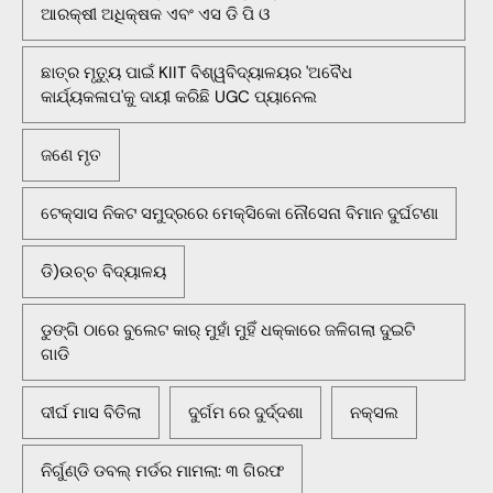
ଆରକ୍ଷୀ ଅଧିକ୍ଷକ ଏବଂ ଏସ ଡି ପି ଓ
ଛାତ୍ର ମୃତ୍ୟୁ ପାଇଁ KIIT ବିଶ୍ୱବିଦ୍ୟାଳୟର 'ଅବୈଧ
କାର୍ଯ୍ୟକଳାପ'କୁ ଦାୟୀ କରିଛି UGC ପ୍ୟାନେଲ
ଜଣେ ମୃତ
ଟେକ୍ସାସ ନିକଟ ସମୁଦ୍ରରେ ମେକ୍ସିକୋ ନୌସେନା ବିମାନ ଦୁର୍ଘଟଣା
ଡି)ଉଚ୍ଚ ବିଦ୍ୟାଳୟ
ଡୁଙ୍ଗି ଠାରେ ବୁଲେଟ କାର୍ ମୁହାଁ ମୁହିଁ ଧକ୍କାରେ ଜଳିଗଲା ଦୁଇଟି
ଗାଡି
ଦୀର୍ଘ ମାସ ବିତିଲା
ଦୁର୍ଗମ ରେ ଦୁର୍ଦ୍ଦଶା
ନକ୍ସଲ
ନିର୍ଗୁଣ୍ଡି ଡବଲ୍ ମର୍ଡର ମାମଲା: ୩ ଗିରଫ