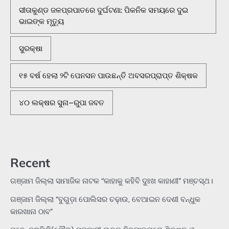
ସୀତାକୁଣ୍ଡ ଜଳପ୍ରପାତରେ ଦୁର୍ଘଟଣା: ପିକନିକ ସମୟରେ ଦୁଇ
ଭାଇଙ୍କ ମୃତ୍ୟୁ
ସୁରକ୍ଷା
୧୫ ବର୍ଷ ହେଲା ୨ଟି ପେନସନ ପାଉଛନ୍ତି ଅବସରପ୍ରାପ୍ତ ଶିକ୍ଷକ
୪୦ ଲକ୍ଷର ସୁନା–ରୁପା ଜବତ
Recent
ଗଞ୍ଜାମ ଜିଲ୍ଲା ସାମାଜିକ ନାଟକ “କାହାକୁ କହିବି ଦୁଃଖ କାହାଣୀ” ମଞ୍ଚସ୍ଥ।
ଗଞ୍ଜାମ ଜିଲ୍ଲା “ବୁଗୁଡ଼ା ପୋଲିସର ଚଢ଼ାଉ, ବେଆଇନ ଦେଶୀ ବନ୍ଧୁକ
କାରଖାନା ଠାବ”