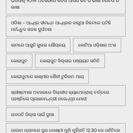
ଇଡିତାଲ୍ ୨୦୨୫ ଅବସରରେ କବିତା ଆସର କବି ର ଭାଷା ନିରବତା ର
ଭାଷା
ଓଡିଶା - ଆନ୍ଧ୍ର ସୀମାନ୍ତ ଆନ୍ଧ୍ରର ବାରୁଆ ନିକଟରେ ଘଟିଛି
ମର୍ମନ୍ତୁଦ ସଡକ ଦୁର୍ଘଟଣା
କାମରେ ଆସୁନି ସୁଲଭ ଶୌଚାଳୟ
କୋଟିଆ ଓଡ଼ିଶାର ଅଂଶ
କୋରାପୁଟ
କୋରାପୁଟ ଜିଲ୍ଲାର ପଞ୍ଚାୟତ ସମିତି
କୋରାପୁଟରେ କାଶ୍ମୀର ଶୈଳୀ ଟୁରିଜମ: ଆୟ
ଖ୍ରୀଷ୍ଟମାସ ଅବସରରେ ଦିଲ୍ଲୀର କ୍ୟାଥେଡ୍ରାଲ୍ ଚର୍ଚ୍ଚରେ
ପହଞ୍ଚିଲେ ପ୍ରଧାନମନ୍ତ୍ରୀ ନରେନ୍ଦ୍ର ମୋଦୀ
ଗଜପତି ଜିଲ୍ଲା ପାଇଁ ଦୁଃଖ
ଗାଇବା ଗ୍ରାମରେ ଦୁଇ ଗୋଷ୍ଠୀ ମୁହାଁ ମୁହିଁରାତି 12.30 ରେ ପହଁଚିଲେ