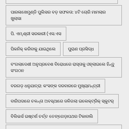
ପାରଳାଖେମୁଣ୍ଡି ପୁଲିସର ବଡ଼ ସଫଳତା: ୪ଟି ଚୋରି ମାମଲାର
ଖୁଲାସା
ପି. ଏମ୍.ଶ୍ରୀ ସରକାରୀ (ଏସ.ଏସ
ପିକନିକ୍‌ କରିବାକୁ ଯାଇଥିଲେ
ପୁରାଣ ପ୍ରସିଦ୍ଧ
ବଂଗଲାଦେଶୀ ଅନୁପ୍ରବେଶ ବିରୋଧରେ ରାସ୍ତାକୁ ଓହ୍ଲାଇଲେ ହିନ୍ଦୁ
ସଂଗଠନ
ବରଗଡ଼ ଧନୁଯାତ୍ରା: କଂସଙ୍କ ଦରବାରରେ ମୁଖ୍ୟମନ୍ତ୍ରୀ
ବାରିପଦାରେ ଚଳନ୍ତା ଅବସ୍ଥାରେ ଜଳିଗଲା ଇଲେକ୍ଟ୍ରିକ୍ ସ୍କୁଟର୍
ବିଲିଭର୍ସ ଇଷ୍ଟର୍ଣ ଚର୍ଚ୍ଚ ତେଙ୍ଗେଡ଼ାପଥର ଟିକାବାଲି