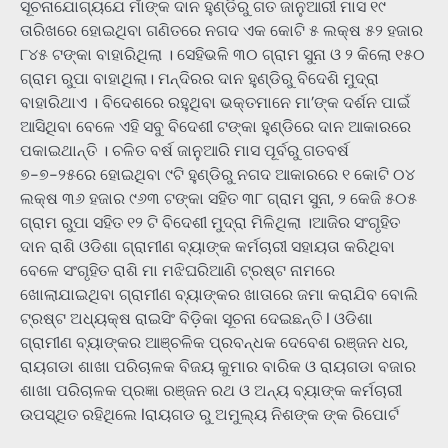
ସୂଚନାଯୋଗ୍ୟଯେ ମାଁଙ୍କ ଦାନ ହୁଣ୍ଡିରୁ ଗତ ଜାନୁଆରୀ ମାସ ୧୯
ତାରିଖ‌ରେ ହୋଇଥିବା ଗଣିତରେ ନଗଦ ଏକ କୋଟି ୫ ଲକ୍ଷ ୫୨ ହଜାର
୮୪୫ ଟଙ୍କା ବାହାରିଥିଲା । ସେହିଭଳି ୩୦ ଗ୍ରାମ ସୁନା ଓ ୨ କିଲୋ ୧୫୦
ଗ୍ରାମ ରୁପା ବାହାଥିଲା। ମନ୍ଦିରର ଦାନ ହୁଣ୍ଡିରୁ ବି‌ଦେଶି ମୁଦ୍ରା
ବାହାରିଥାଏ । ବିଦେଶରେ ରହୁଥିବା ଭକ୍ତମାନେ ମା’ଙ୍କ ଦର୍ଶନ ପାଇଁ
ଆସିଥିବା ବେଳେ ଏହି ସବୁ ବିଦେଶୀ ଟଙ୍କା ହୁଣ୍ଡିରେ ଦାନ ଆକାରରେ
ପକାଇଥାନ୍ତି । ଚଳିତ ବର୍ଷ ଜାନୁଆରି ମାସ ପୂର୍ବରୁ ଗତବର୍ଷ
୭-୭-୨୫ରେ ହୋଇଥିବା ୯ଟି ହୁଣ୍ଡିରୁ ନଗଦ ଆକାରରେ ୧ କୋଟି ୦୪
ଲକ୍ଷ ୩୬ ହଜାର ୯୬୩ ଟଙ୍କା ସହିତ ୩୮ ଗ୍ରାମ ସୁନା, ୨ କେଜି ୫୦୫
ଗ୍ରାମ ରୁପା ସହିତ ୧୨ ଟି ବିଦେଶୀ ମୁଦ୍ରା ମିଳିଥିଲା ।ଆଜିର ସଂଗୃହିତ
ଦାନ ରାଶି ଓଡିଶା ଗ୍ରାମୀଣ ବ୍ୟାଙ୍କ କର୍ମଚାରୀ ସହାୟତା କରିଥିବା
ବେଳେ ସଂଗୃହିତ ରାଶି ମା ମଝିଘରିଆଣି ଟ୍ରଷ୍ଟ ନାମରେ
ଖୋଲାଯାଇଥିବା ଗ୍ରାମୀଣ ବ୍ୟାଙ୍କର ଖାତାରେ ଜମା କରାଯିବ ବୋଲି
ଟ୍ରଷ୍ଟ ଅଧ୍ୟକ୍ଷ ରାଇସିଂ ବିଡ଼ିକା ସୂଚନା ଦେଇଛନ୍ତି I ଓଡିଶା
ଗ୍ରାମୀଣ ବ୍ୟାଙ୍କର ଆଞ୍ଚଳିକ ପ୍ରବନ୍ଧକ ଦେବେଶ ରଞ୍ଜନ ଧର,
ରାୟଗଡା ଶାଖା ପରିଚାଳକ ବିଜୟ କୁମାର ବାରିକ ଓ ରାୟଗଡା ବଜାର
ଶାଖା ପରିଚାଳକ ପ୍ରଜ୍ଞା ରଞ୍ଜନ ରଥ ଓ ଅନ୍ୟ ବ୍ୟାଙ୍କ କର୍ମଚାରୀ
ଉପସ୍ଥିତ ରହିଥିଲେ Iରାୟଗଡ ରୁ ଅମୁଲ୍ୟ ନିଶଙ୍କ ଙ୍କ ରିପୋର୍ଟ