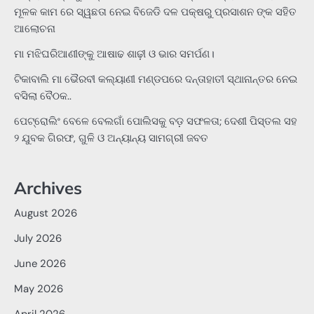
ମୂଳକ କାମ ରେ ସ୍ୱଛତା ନେଇ ବିଜେଡି ଦଳ ପକ୍ଷରୁ ପ୍ରସାଶନ ଙ୍କ ସହିତ
ଆଲୋଚନା
ମା ମଝିଘରିଆଣୀଙ୍କୁ ଆଷାଢ ଶାଢ଼ୀ ଓ ଭାର ସମର୍ପଣ।
ଟିକାବାଲି ମା ଭୈରବୀ କଲ୍ୟାଣୀ ମଣ୍ଡପରେ ଦନ୍ତାହାତୀ ସ୍ଥାନାନ୍ତର ନେଇ
ବସିଲା ବୈଠକ..
ପେଟ୍ରୋଲିଂ ବେଳେ ବେଲଗାଁ ପୋଲିସକୁ ବଡ଼ ସଫଳତା; ଦେଶୀ ପିସ୍ତଲ ସହ
୨ ଯୁବକ ଗିରଫ, ଗୁଳି ଓ ଅନ୍ୟାନ୍ୟ ସାମଗ୍ରୀ ଜବତ
Archives
August 2026
July 2026
June 2026
May 2026