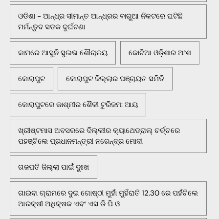
ଓଡିଶା - ଆନ୍ଧ୍ର ସୀମାନ୍ତ ଆନ୍ଧ୍ରର ବାରୁଆ ନିକଟରେ ଘଟିଛି
ମର୍ମନ୍ତୁଦ ସଡକ ଦୁର୍ଘଟଣା
କାମରେ ଆସୁନି ସୁଲଭ ଶୌଚାଳୟ
କୋଟିଆ ଓଡ଼ିଶାର ଅଂଶ
କୋରାପୁଟ
କୋରାପୁଟ ଜିଲ୍ଲାର ପଞ୍ଚାୟତ ସମିତି
କୋରାପୁଟରେ କାଶ୍ମୀର ଶୈଳୀ ଟୁରିଜମ: ଆୟ
ଖ୍ରୀଷ୍ଟମାସ ଅବସରରେ ଦିଲ୍ଲୀର କ୍ୟାଥେଡ୍ରାଲ୍ ଚର୍ଚ୍ଚରେ
ପହଞ୍ଚିଲେ ପ୍ରଧାନମନ୍ତ୍ରୀ ନରେନ୍ଦ୍ର ମୋଦୀ
ଗଜପତି ଜିଲ୍ଲା ପାଇଁ ଦୁଃଖ
ଗାଇବା ଗ୍ରାମରେ ଦୁଇ ଗୋଷ୍ଠୀ ମୁହାଁ ମୁହିଁରାତି 12.30 ରେ ପହଁଚିଲେ
ଆରକ୍ଷୀ ଅଧିକ୍ଷକ ଏବଂ ଏସ ଡି ପି ଓ