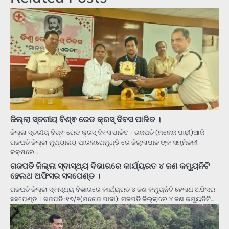
ଜିଲ୍ଲା ସ୍ତରୀୟ ବିଶ୍ଵ ରେଡ କ୍ରସ୍ ଦିବସ ପାଳିତ ।
ଜିଲ୍ଲା ସ୍ତରୀୟ ବିଶ୍ଵ ରେଡ କ୍ରସ୍ ଦିବସ ପାଳିତ । ଗଜପତି (ମନୋଜ ପାଢ଼ୀ)ଆଜି
ଗଜପତି ଜିଲ୍ଲା ମୁଖ୍ୟାଳୟ ପାରଳାଖେମୁଣ୍ଡି ରେ ଜିଲ୍ଲାପାଳ ଙ୍କ ସମ୍ମିଳନୀ
କକ୍ଷରେ…
ଗଜପତି ଜିଲ୍ଲା ସ୍ବାସ୍ଥ୍ୟ ବିଭାଗରେ କାର୍ଯ୍ୟରତ ୪ ଜଣ କମ୍ୟୁନିଟି
ହେଲଥ ଅଫିସର ସସପେଣ୍ଡ ।
ଗଜପତି ଜିଲ୍ଲା ସ୍ବାସ୍ଥ୍ୟ ବିଭାଗରେ କାର୍ଯ୍ୟରତ ୪ ଜଣ କମ୍ୟୁନିଟି ହେଲଥ ଅଫିସର
ସସପେଣ୍ଡ । ଗଜପତି :୧୭/୭(ମନୋଜ ପାଢୀ): ଗଜପତି ଜିଲ୍ଲାରେ ୪ ଜଣ କମ୍ୟୁନିଟି…