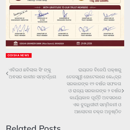
ODISHA NEWS
ଏବିଇଓ ଛବିଲାଲ ସିଂ ଙ୍କୁ
ରାୟଗଡ ବିଜେପି ପକ୍ଷରୁ
Post
ଅଵସର କାଳୀନ ସମ୍ବର୍ଦ୍ଧନା
ତେଜସ୍ୱୀ ହୋଟେଲରେ କେନ୍ଦ୍ର
navigation
ସରକାରଙ୍କ ୧୨ ବର୍ଷର ସଫଳତା
ଓ ରାଜ୍ୟ ସରକାରଙ୍କ ୨ ବର୍ଷର
କାର୍ଯ୍ୟକାଳ ପୂର୍ତ୍ତି ଅବସରରେ
ଏକ ବୁଦ୍ଧିଜୀବୀ ସମ୍ମିଳନୀ ଓ
ଆଲୋଚନା ଚକ୍ର ଅନୁଷ୍ଠିତ
Related Posts