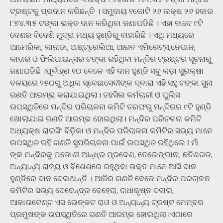
ଟ୍ରଷ୍ଟକୁ ପ୍ରଦାନ କରିଛନ୍ତି । ସମୁଦାୟ ୧କୋଟି ୨୬ ଲକ୍ଷ ୨୬ ହଜାର
୮୭୪.୩୫ ଟଙ୍କା ଭକ୍ତ ଦାନ କରିଥିବା ଜଣାପଡିଛି । ଏହା ବାଦେ ୯ଟି
ଦେଶର ବିଦେଶି ମୁଦ୍ରା ମଧ୍ୟ ହୁଣ୍ଡିରୁ ବାହାରିଛି । ଏଥି ମଧ୍ୟରେ
ଆମେରିକା, କାନାଡା, ଅଷ୍ଟ୍ରେଲିଆ, ଆରବ ଏମିରେଟ୍ସ,ନେପାଳ,
କାତାର ଓ ଫିଲିପାଇନ୍ସର ଟଙ୍କା ରହିଥିବା ମନ୍ଦିର ଟ୍ରଷ୍ଟର ସୂଚନାରୁ
ଜଣାପଡିଛି ।ପୂର୍ବାହ୍‌ଣ ୧୦ ବେଳେ ଏହି ଦାନ ହୁଣ୍ଡି ସବୁ କଡ଼ା ସୁରକ୍ଷା
ବଳୟରେ ୨୫୦ରୁ ଅଧିକ ସ୍ବେଛାସେବୀଙ୍କ ଦ୍ବାରା ଏହି ସହୁ ଟଙ୍କା ସୁନା
ଗଣତି ଆରମ୍ଭ କରାଯାଇଥିଲା। ତହସିଲ କର୍ମଚାରୀ ଓ ପୁଲିସ
ଉପସ୍ଥିତିରେ ମନ୍ଦିର ପରିଚାଳନା କମିଟି ତରଫରୁ ମନ୍ଦିରର ୯ଟି ହୁଣ୍ଡି
ଖୋଲାଯାଇ ଗଣତି ଆରମ୍ଭ ହୋଇଥିଲା। ମନ୍ଦିର ପରିଚଳନା କମିଟି
ଅଧ୍ୟକ୍ଷ ରାଇସିଂ ବିଡ଼ିକା ଓ ମନ୍ଦିର ପରିଚାଳନା କମିଟିର ସଭ୍ୟ ମାନେ
ଉପସ୍ଥିତ ରହି ଗଣତି ସୁପରିଚାଳନା ପାଇଁ ଉପସ୍ଥିତ ରହିଥିଲେ I ମାଁ
ଙ୍କ ମନ୍ଦିରକୁ ପଡୋଶୀ ଆନ୍ଧ୍ର ପ୍ରଦେଶ, ତେଲେଙ୍ଗାନା, ଛତିଶଗଡ,
ଅନ୍ୟାନ୍ୟ ରାଜ୍ୟ ଓ ବିଶେଶରେ ରହୁଥିବା ଭକ୍ତ ମାନେ ଆସି ଦାନ
ହୁଣ୍ଡିରେ ଦାନ ଦେଇଥାନ୍ତି । ଆଜିର ଗଣତି ବେଳେ ମନ୍ଦିର ପରଚାଳନ
କମିଟିର ସଭ୍ୟ ଦେବେନ୍ଦ୍ର ବେହେରା, ରାଧାକୃଷ୍ନ ଦଳାଇ,
ଆକାଉଟେଣ୍ଟ ଏସ ଭେଙ୍କଟ ରାଓ ଓ ଅନ୍ୟାନ୍ୟ ଟ୍ରଷ୍ଟ ମେମ୍ବର
ପ୍ରମୁଖଙ୍କ ଉପସ୍ଥିତିରେ ଗଣତି ଆରମ୍ଭ ହୋଇଥିଲା।ଏଠାରେ