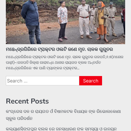
ମହେନ୍ଦ୍ରଗିରିରେ ଟ୍ରାକ୍ଟର ଓଲଟି ଜଣେ ମୃତ. ଚାଳକ ଗୁରୁତର
ମହେନ୍ଦ୍ରଗିରିରେ ଟ୍ରାକ୍ଟର ଓଲଟି ଜଣେ ମୃତ. ଚାଳକ ଗୁରୁତର ଗଜପତି,୬.୫(ମନୋଜ
ପାଢ଼ୀ)-:ଗଜପତି ଜିଲ୍ଲା ଗାରାବନ୍ଧ ଥାନାର ରାୟଗଡ ବ୍ଲକ ଅନ୍ତର୍ଗତ
ମହେନ୍ଦ୍ରଗିରିରେ ଏକ ପାଣି ଟ୍ୟାଙ୍କର ଟ୍ରାକ୍ଟର…
Search
for:
Recent Posts
କଂଗ୍ରେସ ଦଳ ର ରାୟଗଡ ଓଁ ବିଷମକଟକ ବିଧାୟକ ଙ୍କ ରିଭୋଲକୋଣା
ସ୍କୁଲ ପରିଦର୍ଶନ
କଲ୍ୟାଣସିଙ୍ଗପୁର ବ୍ଲକ ରେ ଜନସାଧାରଣ ଙ୍କ ସମସ୍ୟା ଓ ଉନୟନ