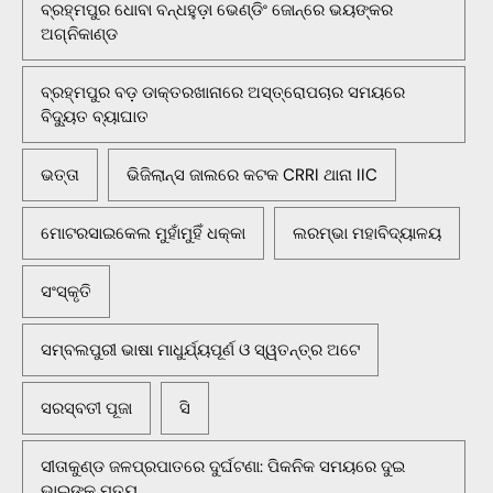
ବ୍ରହ୍ମପୁର ଧୋବା ବନ୍ଧହୁଡ଼ା ଭେଣ୍ଡିଂ ଜୋନ୍‌ରେ ଭୟଙ୍କର
ଅଗ୍ନିକାଣ୍ଡ
ବ୍ରହ୍ମପୁର ବଡ଼ ଡାକ୍ତରଖାନାରେ ଅସ୍ତ୍ରୋପଚାର ସମୟରେ
ବିଦ୍ୟୁତ ବ୍ୟାଘାତ
ଭତ୍ତା
ଭିଜିଲାନ୍ସ ଜାଲରେ କଟକ CRRI ଥାନା IIC
ମୋଟରସାଇକେଲ ମୁହାଁମୁହିଁ ଧକ୍କା
ଲରମ୍ଭା ମହାବିଦ୍ୟାଳୟ
ସଂସ୍କୃତି
ସମ୍ବଲପୁରୀ ଭାଷା ମାଧୁର୍ଯ୍ୟପୂର୍ଣ ଓ ସ୍ୱତନ୍ତ୍ର ଅଟେ
ସରସ୍ବତୀ ପୂଜା
ସି
ସୀତାକୁଣ୍ଡ ଜଳପ୍ରପାତରେ ଦୁର୍ଘଟଣା: ପିକନିକ ସମୟରେ ଦୁଇ
ଭାଇଙ୍କ ମୃତ୍ୟୁ