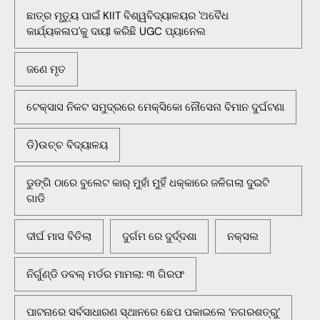
ଛାତ୍ର ମୃତ୍ୟୁ ପାଇଁ KIIT ବିଶ୍ୱବିଦ୍ୟାଳୟର 'ଅବୈଧ
କାର୍ଯ୍ୟକଳାପ'କୁ ଦାୟୀ କରିଛି UGC ପ୍ୟାନେଲ
ଜଣେ ମୃତ
ଟେକ୍ସାସ ନିକଟ ସମୁଦ୍ରରେ ମେକ୍ସିକୋ ନୌସେନା ବିମାନ ଦୁର୍ଘଟଣା
ଡି)ଉଚ୍ଚ ବିଦ୍ୟାଳୟ
ଡୁଙ୍ଗି ଠାରେ ବୁଲେଟ କାର୍ ମୁହାଁ ମୁହିଁ ଧକ୍କାରେ ଜଳିଗଲା ଦୁଇଟି
ଗାଡି
ଦୀର୍ଘ ମାସ ବିତିଲା
ଦୁର୍ଗମ ରେ ଦୁର୍ଦ୍ଦଶା
ନକ୍ସଲ
ନିର୍ଗୁଣ୍ଡି ଡବଲ୍ ମର୍ଡର ମାମଲା: ୩ ଗିରଫ
ପାଟନାରେ ସର୍ବସାଧାରଣ ସ୍ଥାନରେ ଛେପ ପକାଇଲେ ‘ନଗରଶତ୍ରୁ’