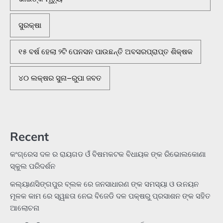
ସୁରକ୍ଷା
୧୫ ବର୍ଷ ହେଲା ୨ଟି ପେନସନ ପାଉଛନ୍ତି ଅବସରପ୍ରାପ୍ତ ଶିକ୍ଷକ
୪୦ ଲକ୍ଷର ସୁନା–ରୁପା ଜବତ
Recent
କଂଗ୍ରେସ ଦଳ ର ରାୟଗଡ ଓଁ ବିଷମକଟକ ବିଧାୟକ ଙ୍କ ରିଭୋଲକୋଣା
ସ୍କୁଲ ପରିଦର୍ଶନ
କଲ୍ୟାଣସିଙ୍ଗପୁର ବ୍ଲକ ରେ ଜନସାଧାରଣ ଙ୍କ ସମସ୍ୟା ଓ ଉନୟନ
ମୂଳକ କାମ ରେ ସ୍ୱଛତା ନେଇ ବିଜେଡି ଦଳ ପକ୍ଷରୁ ପ୍ରସାଶନ ଙ୍କ ସହିତ
ଆଲୋଚନା