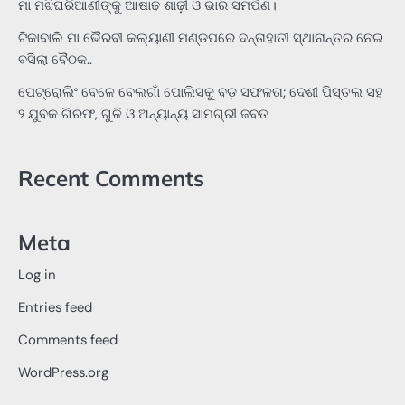
ମା ମଝିଘରିଆଣୀଙ୍କୁ ଆଷାଢ ଶାଢ଼ୀ ଓ ଭାର ସମର୍ପଣ।
ଟିକାବାଲି ମା ଭୈରବୀ କଲ୍ୟାଣୀ ମଣ୍ଡପରେ ଦନ୍ତାହାତୀ ସ୍ଥାନାନ୍ତର ନେଇ
ବସିଲା ବୈଠକ..
ପେଟ୍ରୋଲିଂ ବେଳେ ବେଲଗାଁ ପୋଲିସକୁ ବଡ଼ ସଫଳତା; ଦେଶୀ ପିସ୍ତଲ ସହ
୨ ଯୁବକ ଗିରଫ, ଗୁଳି ଓ ଅନ୍ୟାନ୍ୟ ସାମଗ୍ରୀ ଜବତ
Recent Comments
Meta
Log in
Entries feed
Comments feed
WordPress.org