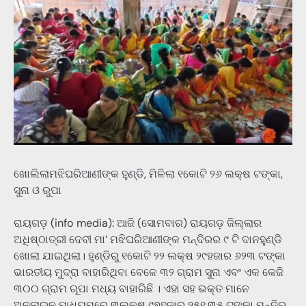
ଖୋଲିଲାମଝିଘରିଆଣୀଙ୍କ ହୁଣ୍ଡି, ମିଳିଲା ୧କୋଟି ୨୬ ଲକ୍ଷ ଟଙ୍କା,
ସୁନା ଓ ରୁପା
ରାୟଗଡ଼ (info media): ଆଜି (‌ସୋମବାର) ରାୟଗଡ଼ ଜିଲ୍ଲାର
ଅଧିଷ୍ଠାତ୍ରୀ ଦେବୀ ମା’ ମଝିଘରିଆଣୀଙ୍କ ମନ୍ଦିରର ୯ ଟି ଦାନହୁଣ୍ଡି
ଖୋଲା ଯାଇଥିଲା। ହୁଣ୍ଡିରୁ ୧କୋଟି ୨୨ ଲକ୍ଷ ୨୯ହଜାର ୬୨୩ ଟଙ୍କା
ଭାରତୀୟ ମୁଦ୍ରା ବାହାରିଥିବା ବେଳେ ୩୨ ଗ୍ରାମ ସୁନା ଏବଂ ଏକ କେଜି
୩୦୦ ଗ୍ରାମ ରୂପା ମଧ୍ୟ ବାହାରିଛି । ଏହା ସହ ଭକ୍ତ ମାନେ
ଅନଲାଇନ ମାଧ୍ୟମରେ ୩ଲକ୍ଷ ୯୭ହଜାର ୨୫୧.୩୫ ଟଙ୍କା ମନ୍ଦିର