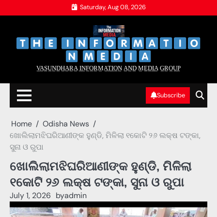
Skip
Saturday, Aug 08, 2026
to
content
‌
‌
V̲A̲S̲U̲N̲D̲H̲A̲R̲A̲ I̲N̲F̲O̲R̲M̲A̲T̲I̲O̲N̲ A̲N̲D̲ M̲E̲D̲I̲A̲ G̲R̲O̲U̲P̲
Subscribe
Home
Odisha News
ଖୋଲିଲାମଝିଘରିଆଣୀଙ୍କ ହୁଣ୍ଡି, ମିଳିଲା ୧କୋଟି ୨୬ ଲକ୍ଷ ଟଙ୍କା,
ସୁନା ଓ ରୁପା
ଖୋଲିଲାମଝିଘରିଆଣୀଙ୍କ ହୁଣ୍ଡି, ମିଳିଲା
୧କୋଟି ୨୬ ଲକ୍ଷ ଟଙ୍କା, ସୁନା ଓ ରୁପା
July 1, 2026
by
admin