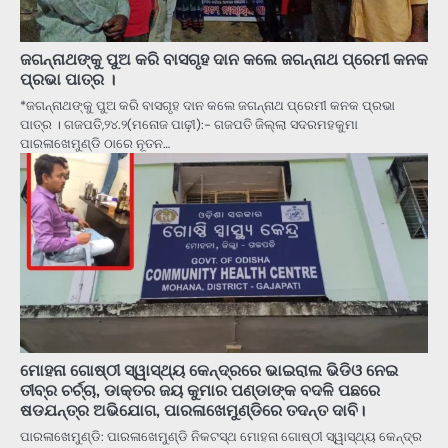
ଜଗନ୍ନାଥଙ୍କୁ ପୁଅ କରି ବାସଗୃହ ଦାନ କଲେ ଜଗନ୍ନାଥ ପ୍ରେମୀ କନକ
ପ୍ରଭା ପାତ୍ର ।
*ଜଗନ୍ନାଥଙ୍କୁ ପୁଅ କରି ବାସଗୃହ ଦାନ କଲେ ଜଗନ୍ନାଥ ପ୍ରେମୀ କନକ ପ୍ରଭା
ପାତ୍ର । ଗଜପତି,୨୪.୨(ମନୋଜ ପାଢ଼ୀ):- ଗଜପତି ଜିଲ୍ଲା ସଦରମହକୁମା
ପାରଳାଖେମୁଣ୍ଡି ଠାରେ ନୂତନ…
ମୋହନା ଗୋଷ୍ଠୀ ସ୍ୱାସ୍ଥ୍ୟ କେନ୍ଦ୍ରରେ ଭାଇରାଲ ଭିଡିଓ ନେଇ
ତୀବ୍ର ଚର୍ଚ୍ଚା, ଡାକ୍ତର ଜୟ କୁମାର ପଣ୍ଡାଙ୍କ ବଦଳି ପଛରେ
ଷଡଯନ୍ତ୍ର ଅଭିଯୋଗ, ପାରଳାଖେମୁଣ୍ଡିରେ ତଦନ୍ତ ଦାବି।
ପାରଳାଖେମୁଣ୍ଡି: ପାରଳାଖେମୁଣ୍ଡି ନିକଟସ୍ଥ ମୋହନା ଗୋଷ୍ଠୀ ସ୍ୱାସ୍ଥ୍ୟ କେନ୍ଦ୍ର