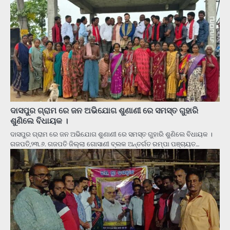
ଦାସପୁର ଗ୍ରାମ ରେ ଜନ ଅଭିଯୋଗ ଶୁଣାଣୀ ରେ ସମସ୍ତ ଗୁହାରି
ଶୁଣିଲେ ବିଧାୟକ ।
ଦାସପୁର ଗ୍ରାମ ରେ ଜନ ଅଭିଯୋଗ ଶୁଣାଣୀ ରେ ସମସ୍ତ ଗୁହାରି ଶୁଣିଲେ ବିଧାୟକ ।
ଗଜପତି,୨୩.୬. ଗଜପତି ଜିଲ୍ଲା ଗୋସାଣୀ ବ୍ଲକ ଅନ୍ତର୍ଗତ ରମ୍ପା ପଞ୍ଚାୟତ…