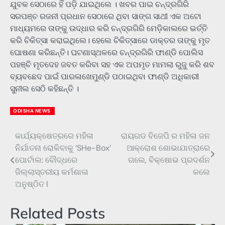
ଯୁବକ ସେଠାରେ ହିଁ ପଡ଼ି ଯାଇଥିଲେ । ଖବର ପାଇ ଚନ୍ଦ୍ରଗିରି
ସରପଞ୍ଚ ରଜନୀ ପ୍ରଧାନ ସେଠାରେ ଥିବା ସାଙ୍ଗ ସାଥୀ ଏକ ଅଟୋ
ମାଧ୍ୟମରେ ତାଙ୍କୁ ଉଦ୍ଧାର କରି ଚନ୍ଦ୍ରଗିରି ମେଡ଼ିକାଲରେ ଭର୍ତ୍ତି
କରି ଚିକିତ୍ସା କରାଇଥିଲେ। ହେଲେ ଚିକିତ୍ସାରେ ଡାକ୍ତର ତାଙ୍କୁ ମୃତ
ଘୋଷଣା କରିଛନ୍ତି। ଘଟଣାସ୍ଥଳରେ ଚନ୍ଦ୍ରଗିରି ଫାଣ୍ଡି ପୋଲିସ
ପହଞ୍ଚି ମୃତଦେହ ଜବତ କରିବା ସହ ଏକ ଅପମୃତ ମାମଲା ରୁଜୁ କରି ଶବ
ବ୍ୟବଛେଦ ପାଇଁ ପାରଳାଖେମୁଣ୍ଡି ପଠାଇଥିବା ଫାଣ୍ଡି ଅଧିକାରୀ
ସୁନୀଲ ସେଠି କହିଛନ୍ତି ।
ODISHA NEWS
କାର୍ଯ୍ୟକ୍ଷେତ୍ରରେ ମହିଳା
ରାୟଗଡ ବିଜେପି ର ମହିଳା ଜନ
Post
ନିର୍ଯାତନା ରୋକିବାକୁ ‘SHe-Box’
ଆକ୍ରୋଶ ଶୋଭାଯାତ୍ରାରେ
navigation
ପୋର୍ଟାଲ: ବୌଦ୍ଧରେ
ଗଲେ, ବିକ୍ଷୋଭ ପ୍ରଦର୍ଶନ
ଜିଲ୍ଲାସ୍ତରୀୟ କର୍ମଶାଳା
କଲେ
ଅନୁଷ୍ଠିତ l
Related Posts