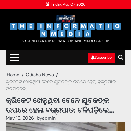
Skip
Friday, Aug 07, 2026
to
content
‌
‌
V̲A̲S̲U̲N̲D̲H̲A̲R̲A̲ I̲N̲F̲O̲R̲M̲A̲T̲I̲O̲N̲ A̲N̲D̲ M̲E̲D̲I̲A̲ G̲R̲O̲U̲P̲
Subscribe
Home
Odisha News
କ୍ରିକେଟ ଖେଳୁଥିବା ବେଳେ ଯୁବକଙ୍କ ଉପରେ ହେଲା ବଜ୍ରପାତ:
ଟଳିପଡ଼ିଲେ…
କ୍ରିକେଟ ଖେଳୁଥିବା ବେଳେ ଯୁବକଙ୍କ
ଉପରେ ହେଲା ବଜ୍ରପାତ: ଟଳିପଡ଼ିଲେ…
May 16, 2026
by
admin