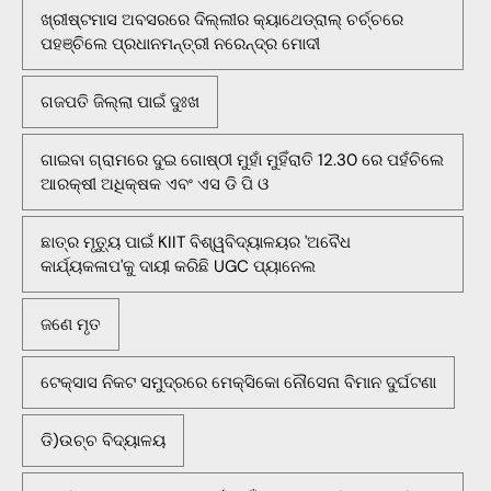
ଖ୍ରୀଷ୍ଟମାସ ଅବସରରେ ଦିଲ୍ଲୀର କ୍ୟାଥେଡ୍ରାଲ୍ ଚର୍ଚ୍ଚରେ
ପହଞ୍ଚିଲେ ପ୍ରଧାନମନ୍ତ୍ରୀ ନରେନ୍ଦ୍ର ମୋଦୀ
ଗଜପତି ଜିଲ୍ଲା ପାଇଁ ଦୁଃଖ
ଗାଇବା ଗ୍ରାମରେ ଦୁଇ ଗୋଷ୍ଠୀ ମୁହାଁ ମୁହିଁରାତି 12.30 ରେ ପହଁଚିଲେ
ଆରକ୍ଷୀ ଅଧିକ୍ଷକ ଏବଂ ଏସ ଡି ପି ଓ
ଛାତ୍ର ମୃତ୍ୟୁ ପାଇଁ KIIT ବିଶ୍ୱବିଦ୍ୟାଳୟର 'ଅବୈଧ
କାର୍ଯ୍ୟକଳାପ'କୁ ଦାୟୀ କରିଛି UGC ପ୍ୟାନେଲ
ଜଣେ ମୃତ
ଟେକ୍ସାସ ନିକଟ ସମୁଦ୍ରରେ ମେକ୍ସିକୋ ନୌସେନା ବିମାନ ଦୁର୍ଘଟଣା
ଡି)ଉଚ୍ଚ ବିଦ୍ୟାଳୟ