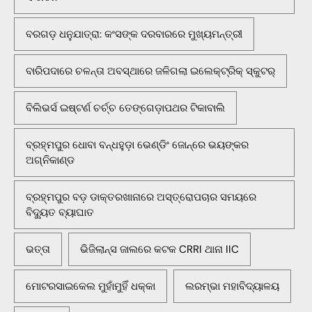
ବରଗଡ଼ ଧନୁଯାତ୍ରା: କଂସଙ୍କ ଦରବାରରେ ମୁଖ୍ୟମନ୍ତ୍ରୀ
ବାରିପଦାରେ ଚଳନ୍ତା ଅବସ୍ଥାରେ ଜଳିଗଲା ଇଲେକ୍ଟ୍ରିକ୍ ସ୍କୁଟର୍
ବିଲିଭର୍ସ ଇଷ୍ଟର୍ଣ ଚର୍ଚ୍ଚ ତେଙ୍ଗେଡ଼ାପଥର ଟିକାବାଲି
ବ୍ରହ୍ମପୁର ଧୋବା ବନ୍ଧହୁଡ଼ା ଭେଣ୍ଡିଂ ଜୋନ୍‌ରେ ଭୟଙ୍କର
ଅଗ୍ନିକାଣ୍ଡ
ବ୍ରହ୍ମପୁର ବଡ଼ ଡାକ୍ତରଖାନାରେ ଅସ୍ତ୍ରୋପଚାର ସମୟରେ
ବିଦ୍ୟୁତ ବ୍ୟାଘାତ
ଭତ୍ତା
ଭିଜିଲାନ୍ସ ଜାଲରେ କଟକ CRRI ଥାନା IIC
ମୋଟରସାଇକେଲ ମୁହାଁମୁହିଁ ଧକ୍କା
ଲରମ୍ଭା ମହାବିଦ୍ୟାଳୟ