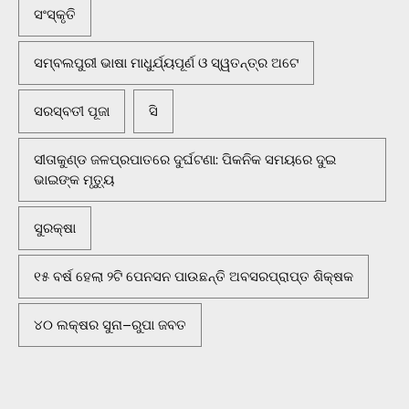
ସଂସ୍କୃତି
ସମ୍ବଲପୁରୀ ଭାଷା ମାଧୁର୍ଯ୍ୟପୂର୍ଣ ଓ ସ୍ୱତନ୍ତ୍ର ଅଟେ
ସରସ୍ବତୀ ପୂଜା
ସି
ସୀତାକୁଣ୍ଡ ଜଳପ୍ରପାତରେ ଦୁର୍ଘଟଣା: ପିକନିକ ସମୟରେ ଦୁଇ
ଭାଇଙ୍କ ମୃତ୍ୟୁ
ସୁରକ୍ଷା
୧୫ ବର୍ଷ ହେଲା ୨ଟି ପେନସନ ପାଉଛନ୍ତି ଅବସରପ୍ରାପ୍ତ ଶିକ୍ଷକ
୪୦ ଲକ୍ଷର ସୁନା–ରୁପା ଜବତ