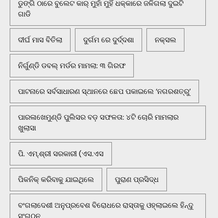
ଡୁଙ୍ଗି ଠାରେ ବୁଲେଟ କାର୍ ମୁହାଁ ମୁହିଁ ଧକ୍କାରେ ଜଳିଗଲା ଦୁଇଟି
ଗାଡି
ଦୀର୍ଘ ମାସ ବିତିଲା
ଦୁର୍ଗମ ରେ ଦୁର୍ଦ୍ଦଶା
ନକ୍ସଲ
ନିର୍ଗୁଣ୍ଡି ଡବଲ୍ ମର୍ଡର ମାମଲା: ୩ ଗିରଫ
ପାଟନାରେ ସର୍ବସାଧାରଣ ସ୍ଥାନରେ ଛେପ ପକାଇଲେ ‘ନଗରଶତ୍ରୁ’
ପାରଳାଖେମୁଣ୍ଡି ପୁଲିସର ବଡ଼ ସଫଳତା: ୪ଟି ଚୋରି ମାମଲାର
ଖୁଲାସା
ପି. ଏମ୍.ଶ୍ରୀ ସରକାରୀ (ଏସ.ଏସ
ପିକନିକ୍‌ କରିବାକୁ ଯାଇଥିଲେ
ପୁରାଣ ପ୍ରସିଦ୍ଧ
ବଂଗଲାଦେଶୀ ଅନୁପ୍ରବେଶ ବିରୋଧରେ ରାସ୍ତାକୁ ଓହ୍ଲାଇଲେ ହିନ୍ଦୁ
ସଂଗଠନ