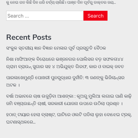
କୁ ନେଇ ଗତ କିଛି ଦିନ ଧରି ଚର୍ଚ୍ଚା ଚାଲିଛି। ପାଞ୍ଚ ଦିନ ପୂର୍ବରୁ ଡାକ୍ତର ଜୟ…
Search
for:
Recent Posts
ସଂକୁଳ ସ୍ତରୀୟ ଜ୍ଞାନ ବିଜ୍ଞାନ ମେଳାର ପୂର୍ବ ପ୍ରସ୍ତୁତି ବୈଠକ
ନିଶା ମାଫିଆଙ୍କ ବିରୋଧରେ ଭଞ୍ଜନଗର ପୋଲିସର ବଡ଼ ସଫଳତା୪୪
ଗ୍ରାମ ବ୍ରାଉନ୍ ସୁଗାର ସହ ୪ ଅଭିଯୁକ୍ତ ଗିରଫ, କାର ଓ ବାଇକ୍ ଜବତ
ପାରଳାଖେମୁଣ୍ଡି ପୋଖରୀ ପୁନରୁଦ୍ଧାର ଦୁର୍ନୀତି: ୩ ଜଣଙ୍କୁ ଭିଜିଲାନ୍ସର
ଅଟକ ।
ବର୍ଷା ଅଭାବରେ ଚାଷ ଉଜୁଡ଼ିବା ଆଶଙ୍କା : କୂଅରୁ ମୁଲିଆ ଲଗାଇ ପାଣି କାଢ଼ି
ଜମି ବଞ୍ଚାଉଛନ୍ତି ଚାଷୀ, ସରକାରୀ ଯୋଜନା ଉପରେ ଉଠିଲା ପ୍ରଶ୍ନ ।
ହଠାତ୍‌ ଟାୟାର ହେଲା ବ୍ଲାଷ୍ଟ, ଘାଟିରେ ଓଲଟି ପଡିଲା ଲୁହା ବୋଝେଇ ଟ୍ରକ୍‌,
ଘଟଣାସ୍ଥଳରେ…