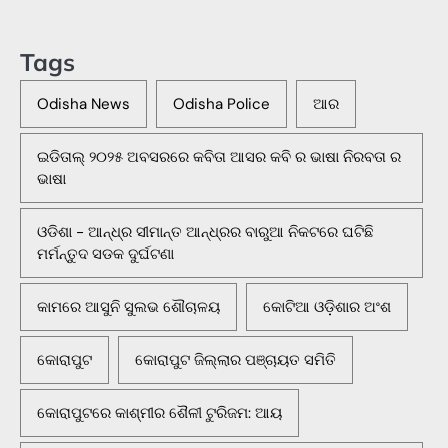
Tags
Odisha News
Odisha Police
ଆର
ଇଡିତାଲ୍ ୨୦୨୫ ଅବସରରେ କବିତା ଆସର କବି ର ଭାଷା ନିରବତା ର
ଭାଷା
ଓଡିଶା - ଆନ୍ଧ୍ର ସୀମାନ୍ତ ଆନ୍ଧ୍ରର ବାରୁଆ ନିକଟରେ ଘଟିଛି
ମର୍ମନ୍ତୁଦ ସଡକ ଦୁର୍ଘଟଣା
କାମରେ ଆସୁନି ସୁଲଭ ଶୌଚାଳୟ
କୋଟିଆ ଓଡ଼ିଶାର ଅଂଶ
କୋରାପୁଟ
କୋରାପୁଟ ଜିଲ୍ଲାର ପଞ୍ଚାୟତ ସମିତି
କୋରାପୁଟରେ କାଶ୍ମୀର ଶୈଳୀ ଟୁରିଜମ: ଆୟ