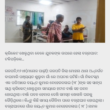
କ୍ରିକେଟ ଖେଳୁଥିବା ବେଳେ ଯୁବକଙ୍କ ଉପରେ ହେଲା ବଜ୍ରପାତ:
ଟଳିପଡ଼ିଲେ…
ଗଜପତି,୧୬।୫(ମନୋଜ ପାଢ଼ୀ): ଗଜପତି ଜିଲା ମୋହନା ଥାନା ଅନ୍ତର୍ଗତ
ବାଘମାରି ପଞ୍ଚାୟତ ଶୁଲୁବା ଗାଁ ରେ ଅଘଟଣ ଘଟିଛି। ଗାଁ ନିକଟସ୍ଥ
ଏକ ପଡିଆରେ ବୟନ୍ତ କୁମାର ବେହେରଦଳାଇ (୨୮ )ଙ୍କ ସହ ସାଙ୍ଗ
ସାଥି କ୍ରିକେଟ୍ ଖେଳୁଥିବା ସମୟରେ ହଟାତ ବର୍ଷା ସହ ପବନ
ହୋଇଥିଲା। ବର୍ଷା ପବନ ହେବାର ଦେଖି ସମସ୍ତ ଖେଳାଳି ଘରକୁ
ଦୌଡ଼ିଥିଲେ। କିନ୍ତୁ କିଛି ସମୟ ଦୌଡିବା ପରେ ବଜ୍ରାଘାତ ହୋଇଥିଲା।
ବଜ୍ରାଘାତରେ ଗାଁର ଜୟନ୍ତ କୁମାର ବେହେରଦଳାଇ ( ୨୮ ) ନାମକ