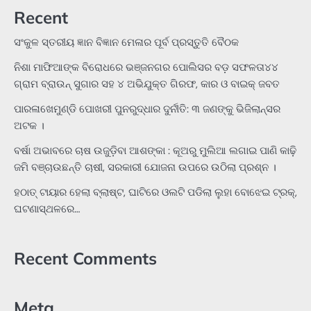
Recent
ସଂକୁଳ ସ୍ତରୀୟ ଜ୍ଞାନ ବିଜ୍ଞାନ ମେଳାର ପୂର୍ବ ପ୍ରସ୍ତୁତି ବୈଠକ
ନିଶା ମାଫିଆଙ୍କ ବିରୋଧରେ ଭଞ୍ଜନଗର ପୋଲିସର ବଡ଼ ସଫଳତା୪୪
ଗ୍ରାମ ବ୍ରାଉନ୍ ସୁଗାର ସହ ୪ ଅଭିଯୁକ୍ତ ଗିରଫ, କାର ଓ ବାଇକ୍ ଜବତ
ପାରଳାଖେମୁଣ୍ଡି ପୋଖରୀ ପୁନରୁଦ୍ଧାର ଦୁର୍ନୀତି: ୩ ଜଣଙ୍କୁ ଭିଜିଲାନ୍ସର
ଅଟକ ।
ବର୍ଷା ଅଭାବରେ ଚାଷ ଉଜୁଡ଼ିବା ଆଶଙ୍କା : କୂଅରୁ ମୁଲିଆ ଲଗାଇ ପାଣି କାଢ଼ି
ଜମି ବଞ୍ଚାଉଛନ୍ତି ଚାଷୀ, ସରକାରୀ ଯୋଜନା ଉପରେ ଉଠିଲା ପ୍ରଶ୍ନ ।
ହଠାତ୍‌ ଟାୟାର ହେଲା ବ୍ଲାଷ୍ଟ, ଘାଟିରେ ଓଲଟି ପଡିଲା ଲୁହା ବୋଝେଇ ଟ୍ରକ୍‌,
ଘଟଣାସ୍ଥଳରେ…
Recent Comments
Meta