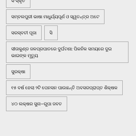
ସଂସ୍କୃତି
ସମ୍ବଲପୁରୀ ଭାଷା ମାଧୁର୍ଯ୍ୟପୂର୍ଣ ଓ ସ୍ୱତନ୍ତ୍ର ଅଟେ
ସରସ୍ବତୀ ପୂଜା
ସି
ସୀତାକୁଣ୍ଡ ଜଳପ୍ରପାତରେ ଦୁର୍ଘଟଣା: ପିକନିକ ସମୟରେ ଦୁଇ
ଭାଇଙ୍କ ମୃତ୍ୟୁ
ସୁରକ୍ଷା
୧୫ ବର୍ଷ ହେଲା ୨ଟି ପେନସନ ପାଉଛନ୍ତି ଅବସରପ୍ରାପ୍ତ ଶିକ୍ଷକ
୪୦ ଲକ୍ଷର ସୁନା–ରୁପା ଜବତ