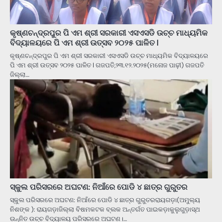
କୃଷ୍ଣଚନ୍ଦ୍ରପୁର ପି ଏମ ଶ୍ରୀ ସରକାରୀ ଏସଏସଡି ଉଚ୍ଚ ମାଧ୍ୟମିକ
ବିଦ୍ୟାଳୟରେ ପି ଏମ ଶ୍ରୀ ଉତ୍ସବ ୨୦୨୫ ପାଳିତ l
କୃଷ୍ଣଚନ୍ଦ୍ରପୁର ପି ଏମ ଶ୍ରୀ ସରକାରୀ ଏସଏସଡି ଉଚ୍ଚ ମାଧ୍ୟମିକ ବିଦ୍ୟାଳୟରେ
ପି ଏମ ଶ୍ରୀ ଉତ୍ସବ ୨୦୨୫ ପାଳିତ l ଗଜପତି,୨୩.୧୨.୨୦୨୫(ମନୋଜ ପାଢ଼ୀ) ଗଜପତି
ଜିଲ୍ଲା…
ସ୍କୁଲ ପରିସରରେ ଅଘଟଣ: ନିଆଁରେ ପୋଡି ୪ ଛାତ୍ର ଗୁରୁତର
ସ୍କୁଲ ପରିସରରେ ଅଘଟଣ: ନିଆଁରେ ପୋଡି ୪ ଛାତ୍ର ଗୁରୁତରରାୟଗଡ଼ା(ଅମୁଲ୍ୟ
ନିଶଙ୍କ ): ରାୟଗଡ଼ାଜିଲ୍ଲା ବିଷମକଟକ ବ୍ଲକ ଅନ୍ତର୍ଗତ ପାଇକଡ଼ାକୁଲୁଗୁଡ଼ାସ୍ଥ
ଉନ୍ନିତ ଉଚ୍ଚ ବିଦ୍ୟାଳୟ ପରିସରରେ ଅଘଟଣ।…