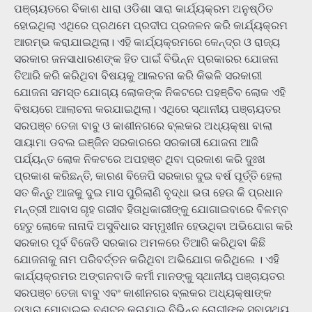
ପଞ୍ଚାୟତରେ ବିକାଶ ଧାରା ଓଡିଶା ସାରା କାର୍ଯ୍ୟକ୍ରମ ଅନୁଷ୍ଠିତ
ହୋଇଥିଲା ଏଥିରେ ପ୍ରଥମେ ପ୍ରଦୀପ ପ୍ରଜଳନ କରି କାର୍ଯ୍ୟକ୍ରମ
ଆରମ୍ଭ କରାଯାଇଥିଲା। ଏହି କାର୍ଯ୍ୟକ୍ରମରେ କେନ୍ଦ୍ର ଓ ରାଜ୍ୟ
ସରକାର ଜନସାଧାରଣଙ୍କ ହିତ ପାଇଁ ବିଭିନ୍ନ ପ୍ରକାରର ଯୋଜନା
ତିଆରି କରି କରିଥିବା ବିଷୟକୁ ଆଲଚନା କରି କିଭଳି ସରକାରୀ
ଯୋଜନା ସମସ୍ତ ଯୋଗ୍ୟ ଲୋକଙ୍କ ନିକଟରେ ପହଞ୍ଚିବ ଲୋକ ଏହି
ବିଷୟରେ ଆଲାଚନା କରଯାଇଥିଲା। ଏଥିରେ ସ୍ଥାନୀୟ ପଞ୍ଚାୟତର
ସରପଞ୍ଚ ତେଜା ବାବୁ ଓ କାଶୀନଗରେ ବ୍ଲକର ଅଧ୍ୟକ୍ଷା ବାଲା
ସାୟାମା ଡବଲ ଇଞ୍ଜିନ ସରକାରରେ ସରକାରୀ ଯୋଜନା ଆଜି
ପର୍ଯ୍ୟନ୍ତ ଲୋକ ନିକଟରେ ଅପହଞ୍ଚ ଥିବା ପ୍ରକାଶ କରି ଦୁଃଖ
ପ୍ରକାଶ କରିଛନ୍ତି, କାରଣ ବିଜେପି ସରକାର ଦୁଇ ବର୍ଷ ପୂର୍ତ୍ତି ହେଲା
ସତ କିନ୍ତୁ ଆଜକୁ ଦୁଇ ମାସ ପୁରିଲାଣି ବୃଦ୍ଧା ଭତା ହେଉ କି ପ୍ରଧାନ
ମନ୍ତ୍ରୀ ଆବାସ ଗୃହ ଗରୀବ ହିତାଧିକାରୀଙ୍କୁ ଯୋଗାଇବାରେ ବିଳମ୍ବ
ହେତୁ ଲୋକେ ନାନାଦି ଅସୁବିଧାର ସମ୍ମୁଖୀନ ହେଉଥିବା ଅଭିଯୋଗ କରି
ସରକାର ପୂର୍ବ ବିଜେଡି ସରକାର ଅମଳରେ ତିଆରି କରିଥିବା କିଛି
ଯୋଜନାକୁ ନାମ ପରିବର୍ତ୍ତନ କରିଥିବା ଅଭିଯୋଗ କରିଥିଲେ । ଏହି
କାର୍ଯ୍ୟକ୍ରମର ଅଙ୍ଗନବାଡି କର୍ମୀ ମାନଙ୍କୁ ସ୍ଥାନୀୟ ପଞ୍ଚାୟତର
ସରପଞ୍ଚ ତେଜା ବାବୁ ଏବଂ କାଶୀନଗର ବ୍ଲକର ଅଧ୍ୟକ୍ଷାଙ୍କ
ଦ୍ୱାରା ମୋବାଇଲ୍ ବଣ୍ଟନ କରାଯାଇ ବିଭିନ୍ନ ରୋଗୀଙ୍କ ସ୍ବାସ୍ଥ୍ୟ