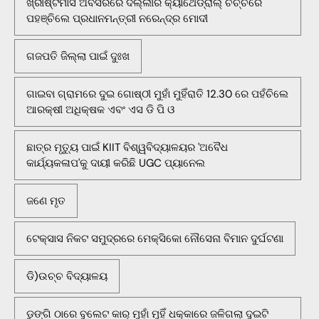
ଖ୍ରୀଷ୍ଟମାସ ଅବସରରେ ଦିଲ୍ଲୀର କ୍ୟାଥେଡ୍ରାଲ୍ ଚର୍ଚ୍ଚରେ
ପହଞ୍ଚିଲେ ପ୍ରଧାନମନ୍ତ୍ରୀ ନରେନ୍ଦ୍ର ମୋଦୀ
ଗଜପତି ଜିଲ୍ଲା ପାଇଁ ଦୁଃଖ
ଗାଇବା ଗ୍ରାମରେ ଦୁଇ ଗୋଷ୍ଠୀ ମୁହାଁ ମୁହିଁରାତି 12.30 ରେ ପହଁଚିଲେ
ଆରକ୍ଷୀ ଅଧିକ୍ଷକ ଏବଂ ଏସ ଡି ପି ଓ
ଛାତ୍ର ମୃତ୍ୟୁ ପାଇଁ KIIT ବିଶ୍ୱବିଦ୍ୟାଳୟର 'ଅବୈଧ
କାର୍ଯ୍ୟକଳାପ'କୁ ଦାୟୀ କରିଛି UGC ପ୍ୟାନେଲ
ଜଣେ ମୃତ
ଟେକ୍ସାସ ନିକଟ ସମୁଦ୍ରରେ ମେକ୍ସିକୋ ନୌସେନା ବିମାନ ଦୁର୍ଘଟଣା
ଡି)ଉଚ୍ଚ ବିଦ୍ୟାଳୟ
ଡୁଙ୍ଗି ଠାରେ ବୁଲେଟ କାର୍ ମୁହାଁ ମୁହିଁ ଧକ୍କାରେ ଜଳିଗଲା ଦୁଇଟି