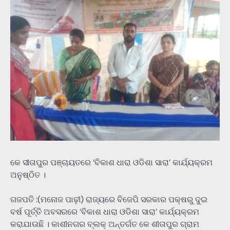
କେ ସୀତାପୁର ପଞ୍ଚାୟତରେ ‘ବିକାଶ ଧାରା ଓଡିଶା ସାରା’ କାର୍ଯ୍ୟକ୍ରମ
ଅନୁଷ୍ଠିତ ।
ଗଜପତି :(ମନୋଜ ପାଢ଼ୀ) ରାଜ୍ୟରେ ବିଜେପି ସରକାର ପକ୍ଷରୁ ଦୁଇ
ବର୍ଷ ପୂର୍ତ୍ତି ଅବସରରେ ‘ବିକାଶ ଧାରା ଓଡିଶା ସାରା’ କାର୍ଯ୍ୟକ୍ରମ
କରାଯାଉଛି । କାଶୀନଗର ବ୍ଲକ୍ ଅନ୍ତର୍ଗତ କେ ଶୀତାପୁର ଗ୍ରାମ