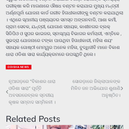
ପରୀକ୍ଷା କରି ମାଗଣାରେ ଔଷଧ ବଣ୍ଟନ କରାଯାଇ ମୁଖ୍ୟ ମନ୍ତ୍ରୀ
ଅର୍ଣ୍ଣପୂର୍ନା ଯୋଜନା କାର୍ଡ ଗରୀବ ହିତାଧୀକାରୀଙ୍କୁ ବଣ୍ଟନ କରାଯାଥିଲା
। ଏଥିରେ ସ୍ଥାନୀୟ ପଞ୍ଚାୟତର ସମସ୍ତ ଅଙ୍ଗନବାଡି, ଆଶା କର୍ମୀ,
ଗ୍ରାମ ସେବକ, ଯନ୍ତ୍ରୀ, ଯୋଗାଣ ସହାୟକ, କାଶୀନଗର ବ୍ଲକ୍
ସିଡିପିଓ ଓ ସୁପର ଭାଇଜର, ସ୍ବାସ୍ଥ୍ୟ ବିଭାଗର କର୍ମଚାରୀ, ଏମ୍ବିକେ ,
ସୁଭଦ୍ରା ଯୋଜନାରେ ଟଙ୍କା ପାଉଥିବା ହିତାଧୀକାରୀ, ମହିଳା ଶୟଂ
ସହାୟକ ଗୋଷ୍ଠୀ ମେମ୍ୱର ଅନେକ ମହିଳା, ବୁଦ୍ଧିଜୀବି ମାନେ ବିକାଶ
ଧାରା ଓଡିଶା ସାରା କାର୍ଯ୍ୟକ୍ରମରେ ଉପସ୍ଥିତି ଥିଲେ।
ODISHA NEWS
ନୂଆଗଡ଼ରେ “ବିକାଶର ଧାରା
ସୋରଡ଼ାରେ ଜିଲ୍ଲାପାଳଙ୍କ
Post
ଓଡିଶା ସାରା” ପୂର୍ତ୍ତି
ମିଳିତ ଜନ ଅଭିଯୋଗ ଶୁଣାଣି
navigation
ଅବସରରେବ୍ଲକ ସ୍ତରୀୟ
ଅନୁଷ୍ଠିତ।
କୃଷକ ସମ୍ବାଦ ସମ୍ମିଳନୀ ।
Related Posts