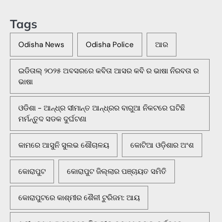
Tags
Odisha News
Odisha Police
ଆର
ଇଡିତାଲ୍ ୨୦୨୫ ଅବସରରେ କବିତା ଆସର କବି ର ଭାଷା ନିରବତା ର
ଭାଷା
ଓଡିଶା - ଆନ୍ଧ୍ର ସୀମାନ୍ତ ଆନ୍ଧ୍ରର ବାରୁଆ ନିକଟରେ ଘଟିଛି
ମର୍ମନ୍ତୁଦ ସଡକ ଦୁର୍ଘଟଣା
କାମରେ ଆସୁନି ସୁଲଭ ଶୌଚାଳୟ
କୋଟିଆ ଓଡ଼ିଶାର ଅଂଶ
କୋରାପୁଟ
କୋରାପୁଟ ଜିଲ୍ଲାର ପଞ୍ଚାୟତ ସମିତି
କୋରାପୁଟରେ କାଶ୍ମୀର ଶୈଳୀ ଟୁରିଜମ: ଆୟ