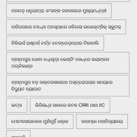
ବରଗଡ଼ ଧନୁଯାତ୍ରା: କଂସଙ୍କ ଦରବାରରେ ମୁଖ୍ୟମନ୍ତ୍ରୀ
ବାରିପଦାରେ ଚଳନ୍ତା ଅବସ୍ଥାରେ ଜଳିଗଲା ଇଲେକ୍ଟ୍ରିକ୍ ସ୍କୁଟର୍
ବିଲିଭର୍ସ ଇଷ୍ଟର୍ଣ ଚର୍ଚ୍ଚ ତେଙ୍ଗେଡ଼ାପଥର ଟିକାବାଲି
ବ୍ରହ୍ମପୁର ଧୋବା ବନ୍ଧହୁଡ଼ା ଭେଣ୍ଡିଂ ଜୋନ୍‌ରେ ଭୟଙ୍କର
ଅଗ୍ନିକାଣ୍ଡ
ବ୍ରହ୍ମପୁର ବଡ଼ ଡାକ୍ତରଖାନାରେ ଅସ୍ତ୍ରୋପଚାର ସମୟରେ
ବିଦ୍ୟୁତ ବ୍ୟାଘାତ
ଭତ୍ତା
ଭିଜିଲାନ୍ସ ଜାଲରେ କଟକ CRRI ଥାନା IIC
ମୋଟରସାଇକେଲ ମୁହାଁମୁହିଁ ଧକ୍କା
ଲରମ୍ଭା ମହାବିଦ୍ୟାଳୟ