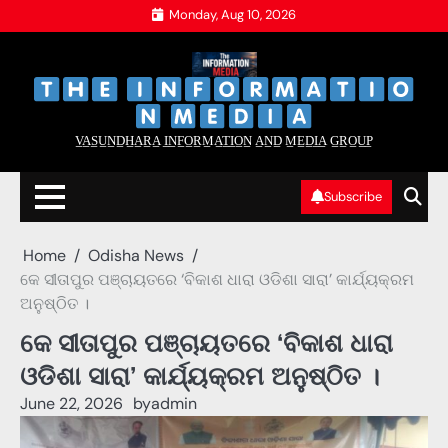
Skip
Monday, Aug 10, 2026
to
content
‌
‌
V̲A̲S̲U̲N̲D̲H̲A̲R̲A̲ I̲N̲F̲O̲R̲M̲A̲T̲I̲O̲N̲ A̲N̲D̲ M̲E̲D̲I̲A̲ G̲R̲O̲U̲P̲
Subscribe
Home
Odisha News
କେ ସୀତାପୁର ପଞ୍ଚାୟତରେ ‘ବିକାଶ ଧାରା ଓଡିଶା ସାରା’ କାର୍ଯ୍ୟକ୍ରମ
ଅନୁଷ୍ଠିତ ।
କେ ସୀତାପୁର ପଞ୍ଚାୟତରେ ‘ବିକାଶ ଧାରା
ଓଡିଶା ସାରା’ କାର୍ଯ୍ୟକ୍ରମ ଅନୁଷ୍ଠିତ ।
June 22, 2026
by
admin