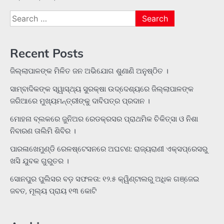
Search
for:
Recent Posts
ଜିଲ୍ଲାପାଳଙ୍କ ମିଳିତ ଜନ ଅଭିଯୋଗ ଶୁଣାଣି ଅନୁଷ୍ଠିତ ।
ସାମ୍ବାଦିକଙ୍କ ସ୍ୱାସ୍ଥ୍ୟ ସୁରକ୍ଷା ଉଦ୍ଦେଶ୍ୟରେ ଜିଲ୍ଲାପାଳଙ୍କ
ଜରିଆରେ ମୁଖ୍ୟମନ୍ତ୍ରୀଙ୍କୁ ଦାବିପତ୍ର ପ୍ରଦାନ ।
ମୋହନା ବ୍ଲକରେ ଜୁନିଅର ରେଡକ୍ରସର ପ୍ରାଥମିକ ଚିକିତ୍ସା ଓ ନିଶା
ନିବାରଣ ତାଲିମି ଶିବିର ।
ପାରଳାଖେମୁଣ୍ଡି ରେଳଷ୍ଟେସନରେ ଅଘଟଣ: ରାଜ୍ୟରାଣୀ ଏକ୍ସପ୍ରେସରୁ
ଖସି ଯୁବକ ଗୁରୁତର ।
ସୋନପୁର ପୁଲିସର ବଡ଼ ସଫଳତା: ୧୨.୫ କ୍ୱିଣ୍ଟାଲରୁ ଅଧିକ ଗଞ୍ଜେଇ
ଜବତ, ମୂଲ୍ୟ ପ୍ରାୟ ୧୩ କୋଟି