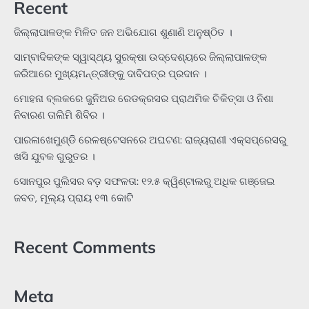
Recent
ଜିଲ୍ଲାପାଳଙ୍କ ମିଳିତ ଜନ ଅଭିଯୋଗ ଶୁଣାଣି ଅନୁଷ୍ଠିତ ।
ସାମ୍ବାଦିକଙ୍କ ସ୍ୱାସ୍ଥ୍ୟ ସୁରକ୍ଷା ଉଦ୍ଦେଶ୍ୟରେ ଜିଲ୍ଲାପାଳଙ୍କ
ଜରିଆରେ ମୁଖ୍ୟମନ୍ତ୍ରୀଙ୍କୁ ଦାବିପତ୍ର ପ୍ରଦାନ ।
ମୋହନା ବ୍ଲକରେ ଜୁନିଅର ରେଡକ୍ରସର ପ୍ରାଥମିକ ଚିକିତ୍ସା ଓ ନିଶା
ନିବାରଣ ତାଲିମି ଶିବିର ।
ପାରଳାଖେମୁଣ୍ଡି ରେଳଷ୍ଟେସନରେ ଅଘଟଣ: ରାଜ୍ୟରାଣୀ ଏକ୍ସପ୍ରେସରୁ
ଖସି ଯୁବକ ଗୁରୁତର ।
ସୋନପୁର ପୁଲିସର ବଡ଼ ସଫଳତା: ୧୨.୫ କ୍ୱିଣ୍ଟାଲରୁ ଅଧିକ ଗଞ୍ଜେଇ
ଜବତ, ମୂଲ୍ୟ ପ୍ରାୟ ୧୩ କୋଟି
Recent Comments
Meta