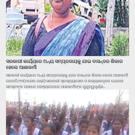
ସରକାରୀ କାର୍ଯ୍ୟରେ ଅନ୍ୟ ସମ୍ପ୍ରଦାୟକୁ ଯାଇ ବାସନ୍ଦର ଶିକାର
ହେଲେ ଆଶାକର୍ମୀ
ସରକାରୀ କାର୍ଯ୍ୟରେ ଅନ୍ୟ ସମ୍ପ୍ରଦାୟକୁ ଯାଇ ବାସନ୍ଦର ଶିକାର ହେଲେ ଆଶାକର୍ମୀ
ଗଜପତି,୯ା୭(ମନୋଜ ପାଢ଼ୀ):ସରକାରୀ ସ୍ବାସ୍ଥ୍ୟସେବା ଓ କଲ୍ୟାଣମୂଳକ ଯୋଜନା
ସମସ୍ତଙ୍କ ପାଖରେ ପହଞ୍ଚାଇବାରେ ଆଶାକର୍ମୀଙ୍କ ଗୁରୁତ୍ୱପୂର୍ଣ୍ଣ…