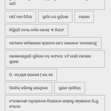
ଗାଡି
ଦୀର୍ଘ ମାସ ବିତିଲା
ଦୁର୍ଗମ ରେ ଦୁର୍ଦ୍ଦଶା
ନକ୍ସଲ
ନିର୍ଗୁଣ୍ଡି ଡବଲ୍ ମର୍ଡର ମାମଲା: ୩ ଗିରଫ
ପାଟନାରେ ସର୍ବସାଧାରଣ ସ୍ଥାନରେ ଛେପ ପକାଇଲେ ‘ନଗରଶତ୍ରୁ’
ପାରଳାଖେମୁଣ୍ଡି ପୁଲିସର ବଡ଼ ସଫଳତା: ୪ଟି ଚୋରି ମାମଲାର
ଖୁଲାସା
ପି. ଏମ୍.ଶ୍ରୀ ସରକାରୀ (ଏସ.ଏସ
ପିକନିକ୍‌ କରିବାକୁ ଯାଇଥିଲେ
ପୁରାଣ ପ୍ରସିଦ୍ଧ
ବଂଗଲାଦେଶୀ ଅନୁପ୍ରବେଶ ବିରୋଧରେ ରାସ୍ତାକୁ ଓହ୍ଲାଇଲେ ହିନ୍ଦୁ
ସଂଗଠନ