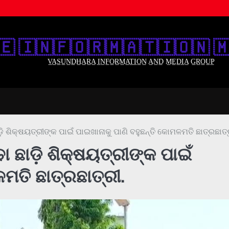
🇪‌ 🇮‌🇳‌🇫‌🇴‌🇷‌🇲‌🇦‌🇹‌🇮‌🇴‌🇳‌ 🇲
V̲A̲S̲U̲N̲D̲H̲A̲R̲A̲ I̲N̲F̲O̲R̲M̲A̲T̲I̲O̲N̲ A̲N̲D̲ M̲E̲D̲I̲A̲ G̲R̲O̲U̲P̲
 ଶିକ୍ଷୟତ୍ରୀଙ୍କ ପାଇଁ ପାଇଖାନାକୁ ପାଣି ବହୁଛନ୍ତି କୋମଳମତି ଛାତ୍ରଛାତ୍
ଛାଡ଼ି ଶିକ୍ଷୟତ୍ରୀଙ୍କ ପାଇଁ
ମତି ଛାତ୍ରଛାତ୍ରୀ.