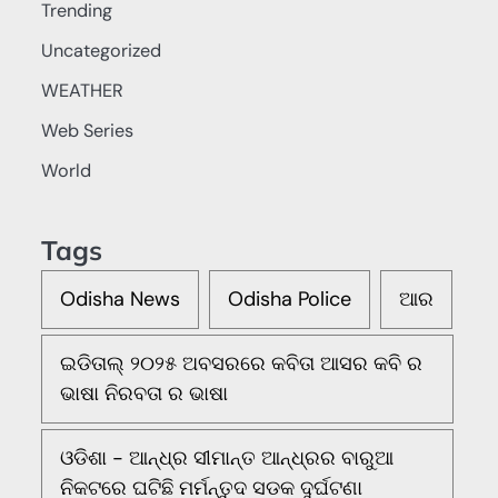
Trending
Uncategorized
WEATHER
Web Series
World
Tags
Odisha News
Odisha Police
ଆର
ଇଡିତାଲ୍ ୨୦୨୫ ଅବସରରେ କବିତା ଆସର କବି ର
ଭାଷା ନିରବତା ର ଭାଷା
ଓଡିଶା - ଆନ୍ଧ୍ର ସୀମାନ୍ତ ଆନ୍ଧ୍ରର ବାରୁଆ
ନିକଟରେ ଘଟିଛି ମର୍ମନ୍ତୁଦ ସଡକ ଦୁର୍ଘଟଣା