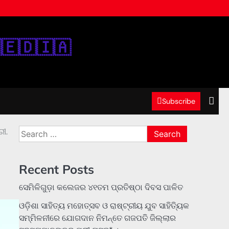
‌🇪‌🇩‌🇮‌🇦‌
Subscribe
Search
ରୀ.
for:
Recent Posts
ସେମିଳିଗୁଡ଼ା କଲେଜର ୪୧ତମ ପ୍ରତିଷ୍ଠା ଦିବସ ପାଳିତ
ଓଡ଼ିଶା ସାହିତ୍ୟ ମହୋତ୍ସବ ଓ ରାଷ୍ଟ୍ରୀୟ ଯୁବ ସାହିତ୍ୟିକ
ସମ୍ମିଳନୀରେ ଯୋଗଦାନ ନିମନ୍ତେ ଗଜପତି ଜିଲ୍ଲାର