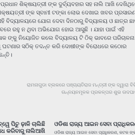
 ପ୍ରଧାନ ଶିକ୍ଷୟତ୍ରୀ ଙ୍କ ଦୁର୍ବ୍ୟବହାର ସହ ନାଲି ଆଖି ଦେଖିଥି
 ଶିକ୍ଷୟତ୍ରୀ ଙ୍କ ସ୍ବାମୀ ଟଙ୍କା ଲୋଭ ଦେଖାଇ ଖବର ପ୍ରସାର
ହି ବିଦ୍ୟାଳୟରେ ଯୋଗ ଦେବା ଦିନଠାରୁ ବିଦ୍ୟାଳୟ ଓ ଛାତ୍ର ଛା
ାବରେ ରହୁ ନ ଥିବା ଅଭିଯୋଗ ହୋଇ ଆସୁଛି । ଯାହା ପାଇଁ ଏହି
ଷକ ଙ୍କୁ ନିୟୋଜିତ କଲେ ବିଦ୍ୟାଳୟ ଟି ଠିକ୍ ଭାବରେ ପରିଚାଳନା
େଣୁ ଘଟଣାର ସଠିକ୍ ତଦନ୍ତ କରି ଦୋଷୀଙ୍କ ବିରୋଧରେ କଠୋର
ଛନ୍ତି।
ରାମନାଗୁଡା ବ୍ଲକରେ ପଞ୍ଚାୟତିରାଜ ମନ୍ତ୍ରୀ ଙ୍କ ଦ୍ୱାରା ବିଭ
ଉନ୍ନୟନମୂଳକ ପ୍ରକଳ୍ପର ଶୁଭ ଉଦଘ
ୱେ ପିଚୁ ଢ଼ାଳି ଚାଲିଛି
ଓଡିଶା ରାଜ୍ୟ ଆଇନ ସେବା ପ୍ରାଧିକର
ରୋଧ କରିବାରୁ ନାଲିଆଖି
ଓଡିଶା ରାଜ୍ୟ ଆଇନ ସେବା ପ୍ରାଧିକରଣ, କଟକ ଙ୍