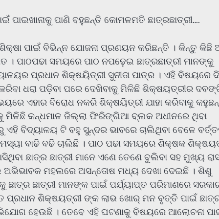
ଇଁ ପାଇଖାନାକୁ ପାଣି ବହୁଛନ୍ତି କୋମଳମତି ଛାତ୍ରଛାତ୍ରୀ….
କ୍ଷା ପାଇଁ ବିଭିନ୍ନ ଯୋଜନା ପ୍ରଣୟନ କରିଛନ୍ତି । କିନ୍ତୁ କିଛି 
ାଘାତ । ପାଠପଢା ସମୟରେ ପାଠ ନପଢ଼େଇ ଛାତ୍ରଛାତ୍ରୀ ମାନଙ୍କୁ
ଦ୍ୟାଳୟର ପ୍ରଧାନ ଶିକ୍ଷୟିତ୍ରୀ ସୁନୀତା ପାତ୍ର । ଏହି ବିଷୟରେ ଦି
ଓ କରିବା ଧରା ପଡ଼ିବା ପରେ ଦେଖିବାକୁ ମିଳିଛି ଶିକ୍ଷୟତ୍ରୀର ଦବଙ୍
ୟରେ ଏହାର ବିରୋଧ ନକରି ଶିକ୍ଷୟିତ୍ରୀ ଯାହା କରିବାକୁ କହୁଛନ୍
ୁ ମିଳିଛି କନ୍ଧମାଳ ଜିଲ୍ଲା ଫିରିଙ୍ଗିଆ ବ୍ଲକ ଅଧୀନରେ ଥିବା
ହି ବିଦ୍ୟାଳୟ ଟି ବହୁ ସୁନ୍ଦର ଭାବରେ ଚାଲିଥିବା ବେଳେ ବର୍ତ୍
ସ୍ୟା ବାଢି ବଢି ଚାଲିଛି । ପାଠ ପଢା ସମୟରେ ଶିକ୍ଷକ ଶିକ୍ଷୟତ
ଥିବା ଛାତ୍ର ଛାତ୍ରୀ ମାନେ ଏଣେ ତେଣେ ବୁଲିବା ସହ ମୁଖ୍ୟ ରାସ
 ନେଇ ଅଭିଭାବକ ମହଲରେ ଅସନ୍ତୋଷ ମଧ୍ୟ ଦେଖା ଦେଇଛି । ଶିଶୁ
ୟକୁ ଛାତ୍ର ଛାତ୍ରୀ ମାନଙ୍କ ପାଇଁ ପର୍ଯ୍ୟାପ୍ତ ପରିମାଣରେ ସରକା
 ପ୍ରଧାନ ଶିକ୍ଷୟତ୍ରୀ ଙ୍କ ଲାଭ ଖୋର୍ ମନ ବୃତ୍ତି ପାଇଁ ଛାତ୍
ା ଅଭିଯୋଗ ହେଉଛି । ତେବେ ଏହି ଘଟଣାକୁ ବିଷୟରେ ଆଲୋଚନା ପାଇ