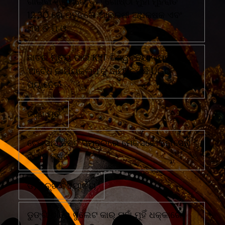
ଗାଇବା ଗ୍ରାମରେ ଦୁଇ ଗୋଷ୍ଠୀ ମୁହାଁ ମୁହିଁରାତି
12.30 ରେ ପହଁଚିଲେ ଆରକ୍ଷୀ ଅଧିକ୍ଷକ ଏବଂ
ଏସ ଡି ପି ଓ
ଛାତ୍ର ମୃତ୍ୟୁ ପାଇଁ KIIT ବିଶ୍ୱବିଦ୍ୟାଳୟର
'ଅବୈଧ କାର୍ଯ୍ୟକଳାପ'କୁ ଦାୟୀ କରିଛି UGC
ପ୍ୟାନେଲ
ଜଣେ ମୃତ
ଟେକ୍ସାସ ନିକଟ ସମୁଦ୍ରରେ ମେକ୍ସିକୋ ନୌସେନା
ବିମାନ ଦୁର୍ଘଟଣା
ଡି)ଉଚ୍ଚ ବିଦ୍ୟାଳୟ
ଡୁଙ୍ଗି ଠାରେ ବୁଲେଟ କାର୍ ମୁହାଁ ମୁହିଁ ଧକ୍କାରେ