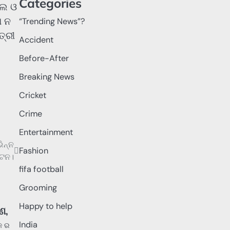
Categories
ଲେ ଓ
ଣ ନ
“Trending News”?
ତ୍ରୀ
Accident
Before-After
Breaking News
Cricket
Crime
Entertainment
ିନ୍ନ
Fashion
ାଟନ।
fifa football
Grooming
Happy to help
ଣ,
India
କ ର