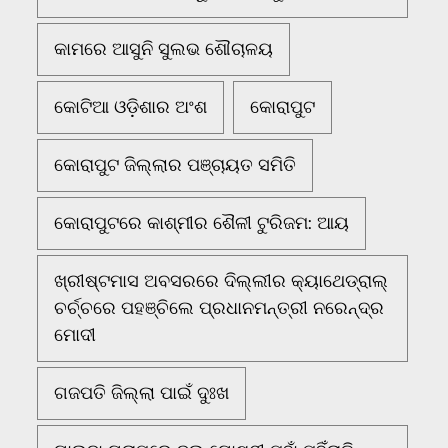
କାମରେ ଆସୁନି ସୁଲଭ ଶୌଚାଳୟ
କୋଟିଆ ଓଡ଼ିଶାର ଅଂଶ
କୋରାପୁଟ
କୋରାପୁଟ ଜିଲ୍ଲାର ପଞ୍ଚାୟତ ସମିତି
କୋରାପୁଟରେ କାଶ୍ମୀର ଶୈଳୀ ଟୁରିଜମ: ଆୟ
ଖ୍ରୀଷ୍ଟମାସ ଅବସରରେ ଦିଲ୍ଲୀର କ୍ୟାଥେଡ୍ରାଲ୍
ଚର୍ଚ୍ଚରେ ପହଞ୍ଚିଲେ ପ୍ରଧାନମନ୍ତ୍ରୀ ନରେନ୍ଦ୍ର
ମୋଦୀ
ଗଜପତି ଜିଲ୍ଲା ପାଇଁ ଦୁଃଖ