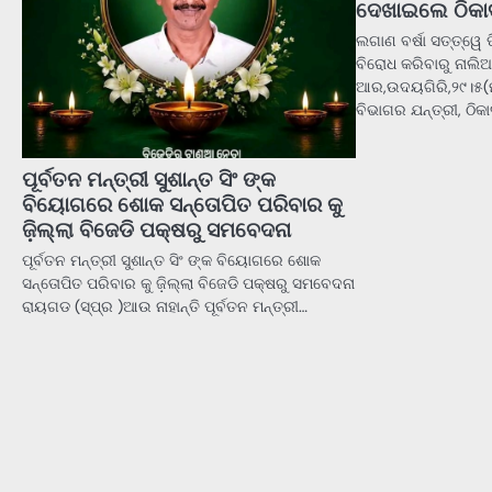
ଦେଖାଇଲେ ଠିକା
ଲଗାଣ ବର୍ଷା ସତ୍ତ୍ୱେ ପିଚ
ବିରୋଧ କରିବାରୁ ନାଲି
ଆର,ଉଦୟଗିରି,୨୯।୫(ମନ
ବିଭାଗର ଯନ୍ତ୍ରୀ, ଠିକ
ପୂର୍ବତନ ମନ୍ତ୍ରୀ ସୁଶାନ୍ତ ସିଂ ଙ୍କ
ବିୟୋଗରେ ଶୋକ ସନ୍ତୋପିତ ପରିବାର କୁ
ଜ଼ିଲ୍ଲା ବିଜେଡି ପକ୍ଷରୁ ସମବେଦନା
ପୂର୍ବତନ ମନ୍ତ୍ରୀ ସୁଶାନ୍ତ ସିଂ ଙ୍କ ବିୟୋଗରେ ଶୋକ
ସନ୍ତୋପିତ ପରିବାର କୁ ଜ଼ିଲ୍ଲା ବିଜେଡି ପକ୍ଷରୁ ସମବେଦନା
ରାୟଗଡ (ସ୍ପ୍ର )ଆଉ ନାହାନ୍ତି ପୂର୍ବତନ ମନ୍ତ୍ରୀ…