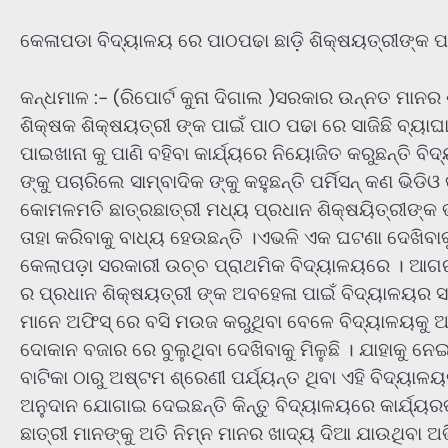
କେଳାପଡା ବିଦ୍ୟାଳୟ ରେ ପାଠପଢା ଛାଡ଼ି ଶିକ୍ଷୟତ୍ରୀଙ୍କ ପା
କନ୍ଧମାଳ :- (ରିପୋର୍ଟ କୁନା ଦିଗାଲ )ସରକାର ଉନ୍ନତ ମାନର ଶି
ଶିକ୍ଷକ ଶିକ୍ଷୟତ୍ରୀ ଙ୍କ ପାଇଁ ପାଠ ପଢା ରେ ସାଜିଛି ବ୍ୟ
ପାଇଖାନା କୁ ପାଣି ବହିବା କାର୍ଯ୍ୟରେ ନିୟୋଜିତ କରୁଛନ୍ତି ବି
ଙ୍କୁ ପଚାରିଲେ ସାମ୍ବାଦିକ ଙ୍କୁ କହୁଛନ୍ତି ପର୍ମିସନ୍ କଣ ଭିଡି
କୋମଳମତି ଛାତ୍ରଛାତ୍ରୀ ମଧ୍ୟ ପ୍ରଧାନ ଶିକ୍ଷୟିତ୍ରୀଙ୍କ ଭ
ତାହା କରିବାକୁ ବାଧ୍ୟ ହେଉଛନ୍ତି ।ଏଭଳି ଏକ ଘଟଣା ଦେଖିବାକ
କେଲାପଡ଼ା ସରକାରୀ ଉଚ୍ଚ ପ୍ରାଥମିକ ବିଦ୍ୟାଳୟରେ । ଆଗରୁ ଏ
ର ପ୍ରଧାନ ଶିକ୍ଷୟତ୍ରୀ ଙ୍କ ଅବହେଳା ପାଇଁ ବିଦ୍ୟାଳୟର ସମ
ମାନେ ଅଫିସ୍ ରେ ବସି ମଉଜ କରୁଥିବା ବେଳେ ବିଦ୍ୟାଳୟକୁ ଆସି
ଦୋକାନ ବଜାର ରେ ବୁଲୁଥିବା ଦେଖିବାକୁ ମିଳୁଛି । ଯାହାକୁ
ବାଟିକା ଠାରୁ ଅଷ୍ଟମ ଶ୍ରେଣୀ ପର୍ଯ୍ୟନ୍ତ ଥିବା ଏହି ବିଦ୍ୟାଳ
ଅନୁଦାନ ଯୋଗାଇ ଦେଇଛନ୍ତି କିନ୍ତୁ ବିଦ୍ୟାଳୟରେ କାର୍ଯ୍ୟରତ
ଛାତ୍ରୀ ମାନଙ୍କୁ ଅତି ନିମ୍ନ ମାନର ଖାଦ୍ୟ ଦିଆ ଯାଉଥିବ