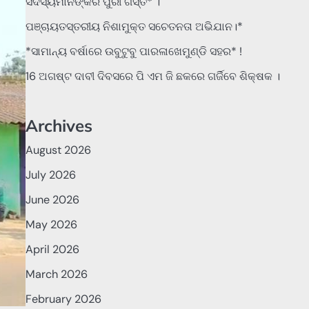
ସଦସ୍ୟମାନଙ୍କର ପୁରୀ ଗସ୍ତ* ।
ପଞ୍ଚାୟତସ୍ତରୀୟ ନିଶାମୁକ୍ତ ସଚେତନତା ଅଭିଯାନ।*
*ସାମାନ୍ୟ ବର୍ଷାରେ ଉବୁଟୁବୁ ପାରଳାଖେମୁଣ୍ଡି ସହର* !
16 ଅଗଷ୍ଟ ଦାବୀ ଦିବସରେ ପି ଏମ ଜି ଛକରେ ଗର୍ଜିବେ ଶିକ୍ଷକ ।
Archives
August 2026
July 2026
June 2026
May 2026
April 2026
March 2026
February 2026