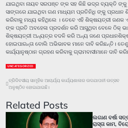
ଯାଇଥିବା ନାୟବ ସରପଞ୍ଚ ଙ୍କ ସହ କିଛି ଭଦ୍ର ବ୍ୟକ୍ତି ଙ୍କୁ
ସାଙ୍ଗରେ ଯାଇଥିବା ଗଣ ମାଧ୍ୟମ ପ୍ରତିନିଧି ଙ୍କୁ ପ୍ରଧାନ
କରିବାକୁ ମଧ୍ୟ କହିଥିଲେ । ତେବେ ଏହି ଶିକ୍ଷୟତ୍ରୀ ଜଣକ ଏ
ଙ୍କ ପ୍ରତି ଅବହେଳା ପ୍ରଦର୍ଶନ କରି ଆସୁଥିବା ବେଳେ ଠିକ୍ ଭ
ଶିକ୍ଷୟତ୍ରୀ ଅନ୍ୟତ୍ର ବଦଳି କରି ଅନ୍ୟ ଜଣେ ପ୍ରଧାନଶିକ୍
ହୋଇପାରନ୍ତା ବୋଲି ଅଭିଭାବକ ମାନେ ଦାବି କରିଛନ୍ତି। ତ
କାର୍ଯ୍ୟାନୁଷ୍ଠାନ ଗ୍ରହଣ କରିବାକୁ ଗ୍ରାମବାସୀମାନେ ଦାବି କରି
UNCATEGORIZED
ତ୍ରିଦିବସୀୟ ସାମୂହିକ ଆଚାର୍ଯ୍ୟ କାର୍ଯ୍ୟଶାଳାର ଉଦଯାପନୀ ଉତ୍ସବ
Post
ଅନୁଷ୍ଠିତ ହୋଇଯାଇଛି।
navigation
Related Posts
ଲଗାଣ ବର୍ଷା ସତ୍ତ୍
ରାସ୍ତା କାମ, ବି