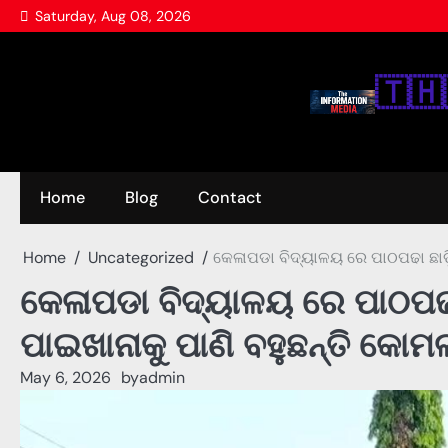
Skip
Saturday, Aug 08, 2026
to
content
🇹‌🇭‌
Home
Blog
Contact
Home
Uncategorized
କେଳାପଡା ବିଦ୍ୟାଳୟ ରେ ପାଠପଢା ଛାଡ଼ି
କେଳାପଡା ବିଦ୍ୟାଳୟ ରେ ପାଠପଢା 
ପାଇଖାନାକୁ ପାଣି ବହୁଛନ୍ତି କୋମଳ
May 6, 2026
by
admin