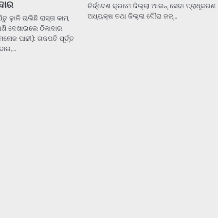
ଦାର
ନିର୍ଦ୍ଦେଶ କ୍ରମେ ଜିଲ୍ଲା ଆଇନ୍ ସେବା ପ୍ରାଧୂକରଣ
ଅଧ୍ୟକ୍ଷ ତଥା ଜିଲ୍ଲା ଦୌରା ଜଜ୍…
ୁ ଢ଼ାଳି ଚାଲିଛି ରାସ୍ତା କାମ,
ଆଖି ଦେଖାଇଲେ ଠିକାଦାର
ୋଜ ପାଢୀ): ଗଜପତି ପୂର୍ତ୍ତ
ାଦାର,…