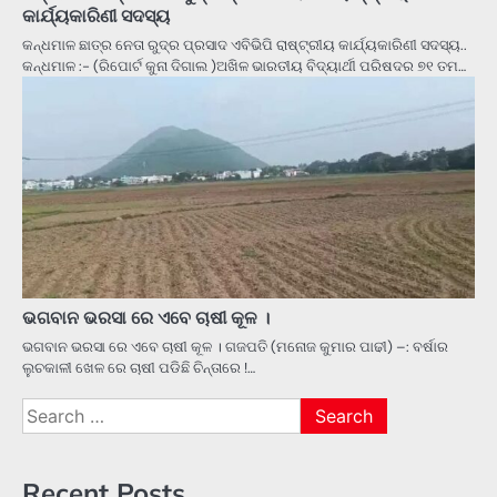
କାର୍ଯ୍ୟକାରିଣୀ ସଦସ୍ୟ
କନ୍ଧମାଳ ଛାତ୍ର ନେତା ରୁଦ୍ର ପ୍ରସାଦ ଏବିଭିପି ରାଷ୍ଟ୍ରୀୟ କାର୍ଯ୍ୟକାରିଣୀ ସଦସ୍ୟ..
କନ୍ଧମାଳ :- (ରିପୋର୍ଟ କୁନା ଦିଗାଲ )ଅଖିଳ ଭାରତୀୟ ବିଦ୍ୟାର୍ଥୀ ପରିଷଦର ୭୧ ତମ…
ଭଗବାନ ଭରସା ରେ ଏବେ ଚାଷୀ କୂଳ ।
ଭଗବାନ ଭରସା ରେ ଏବେ ଚାଷୀ କୂଳ । ଗଜପତି (ମନୋଜ କୁମାର ପାଢୀ) –: ବର୍ଷାର
ଲୁଚକାଳୀ ଖେଳ ରେ ଚାଷୀ ପଡିଛି ଚିନ୍ତାରେ !…
Search
for:
Recent Posts