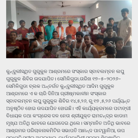
କୁନ୍ଦୁଲୀସ୍ଥିତ ଗୁରୁକୁଳ ଆଶ୍ରମରେ ସଂସ୍କାର ସ୍ବାବଲମ୍ବନ ଲଘୁ
ଗୁରୁକୁଳ ଶିବିର ଉଦଯାପିତ। ସେମିଳିଗୁଡା.ତାରିଖ ୧୭-୫-୨୦୨୬-
ସେମିଳିଗୁଡା ବ୍ଲକ ଅନ୍ତର୍ଗତ କୁନ୍ଦୁଲୀସ୍ଥିତ ଆଦିମ ଗୁରୁକୁଳ
ଆଶ୍ରମରେ ଏ କ ଚାରି ଦିନିଆ ଗ୍ରୀଷ୍ମକାଳୀନ ସଂସ୍କାର
ସ୍ବାବଲମ୍ବନ ଲଘୁ ଗୁରୁକୁଳ ଶିବିର ୧୪,୫,୨୬, ରୁ ୧୭ ,୫,୨୬ ପର୍ଯ୍ୟନ୍ତ
ଅନୁଷ୍ଠିତ ହୋଇ ଉଦଯାପିତ ହୋଇଛି। ଏହି କାର୍ଯ୍ୟକ୍ରମରେ ପଟାଙ୍ଗୀ
ବିଧାୟକ ତଥା କଂଗ୍ରେସ ଦଳ ନେତା ଶ୍ରୀଯୁକ୍ତ ରାମଚନ୍ଦ୍ର କାଡାମ
ମୂଖ୍ଯ ଅତିଥି ଭାବରେ ଯୋଗଦେଇ ଥିଲେ। ସମ୍ମାନିତ ଅତିଥି ଭାବରେ
ଆଶ୍ରମର ପରିଚାଳନାକମିଟିର ସଭାପତି ଆନନ୍ଦ ପାଟୱାନିଆ, ଉପ
ସଭାପତି ସୁନୀଲ ଅଗ୍ରୱାଲ, କାର୍ଯ୍ଯକାରିଣୀ ସଦସ୍ଯ ଶିକ୍ଷାବିତ