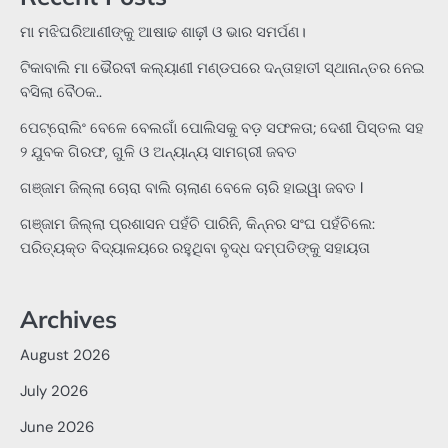
ମା ମଝିଘରିଆଣୀଙ୍କୁ ଆଷାଢ ଶାଢ଼ୀ ଓ ଭାର ସମର୍ପଣ।
ଟିକାବାଲି ମା ଭୈରବୀ କଲ୍ୟାଣୀ ମଣ୍ଡପରେ ଦନ୍ତାହାତୀ ସ୍ଥାନାନ୍ତର ନେଇ
ବସିଲା ବୈଠକ..
ପେଟ୍ରୋଲିଂ ବେଳେ ବେଲଗାଁ ପୋଲିସକୁ ବଡ଼ ସଫଳତା; ଦେଶୀ ପିସ୍ତଲ ସହ
୨ ଯୁବକ ଗିରଫ, ଗୁଳି ଓ ଅନ୍ୟାନ୍ୟ ସାମଗ୍ରୀ ଜବତ
ଗଞ୍ଜାମ ଜିଲ୍ଲା ଚୋରା ବାଲି ଚାଲାଣ ବେଳେ ଚାରି ହାଇୱା ଜବତ l
ଗଞ୍ଜାମ ଜିଲ୍ଲା ପ୍ରଶାସନ ପହଁଚି ପାରିନି, କିନ୍ନର ସଂଘ ପହଁଚିଲେ:
ପରିତ୍ୟକ୍ତ ବିଦ୍ୟାଳୟରେ ରହୁଥିବା ବୃଦ୍ଧ ଦମ୍ପତିଙ୍କୁ ସହାୟତା
Archives
August 2026
July 2026
June 2026