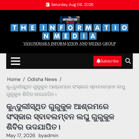
Skip
Saturday, Aug 08, 2026
to
content
‌
‌
V̲A̲S̲U̲N̲D̲H̲A̲R̲A̲ I̲N̲F̲O̲R̲M̲A̲T̲I̲O̲N̲ A̲N̲D̲ M̲E̲D̲I̲A̲ G̲R̲O̲U̲P̲
Subscribe
Home
Odisha News
କୁନ୍ଦୁଲୀସ୍ଥିତ ଗୁରୁକୁଳ ଆଶ୍ରମରେ ସଂସ୍କାର ସ୍ବାବଲମ୍ବନ ଲଘୁ
ଗୁରୁକୁଳ ଶିବିର ଉଦଯାପିତ।
କୁନ୍ଦୁଲୀସ୍ଥିତ ଗୁରୁକୁଳ ଆଶ୍ରମରେ
ସଂସ୍କାର ସ୍ବାବଲମ୍ବନ ଲଘୁ ଗୁରୁକୁଳ
ଶିବିର ଉଦଯାପିତ।
May 17, 2026
by
admin