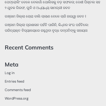
ପେଟ୍ରୋଲିଂ ବେଳେ ବେଲଗାଁ ପୋଲିସକୁ ବଡ଼ ସଫଳତା; ଦେଶୀ ପିସ୍ତଲ ସହ
୨ ଯୁବକ ଗିରଫ, ଗୁଳି ଓ ଅନ୍ୟାନ୍ୟ ସାମଗ୍ରୀ ଜବତ
ଗଞ୍ଜାମ ଜିଲ୍ଲା ଚୋରା ବାଲି ଚାଲାଣ ବେଳେ ଚାରି ହାଇୱା ଜବତ l
ଗଞ୍ଜାମ ଜିଲ୍ଲା ପ୍ରଶାସନ ପହଁଚି ପାରିନି, କିନ୍ନର ସଂଘ ପହଁଚିଲେ:
ପରିତ୍ୟକ୍ତ ବିଦ୍ୟାଳୟରେ ରହୁଥିବା ବୃଦ୍ଧ ଦମ୍ପତିଙ୍କୁ ସହାୟତା
Recent Comments
Meta
Log in
Entries feed
Comments feed
WordPress.org