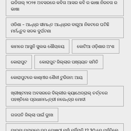
ଇଡିତାଲ୍ ୨୦୨୫ ଅବସରରେ କବିତା ଆସର କବି ର ଭାଷା ନିରବତା ର
ଭାଷା
ଓଡିଶା - ଆନ୍ଧ୍ର ସୀମାନ୍ତ ଆନ୍ଧ୍ରର ବାରୁଆ ନିକଟରେ ଘଟିଛି
ମର୍ମନ୍ତୁଦ ସଡକ ଦୁର୍ଘଟଣା
କାମରେ ଆସୁନି ସୁଲଭ ଶୌଚାଳୟ
କୋଟିଆ ଓଡ଼ିଶାର ଅଂଶ
କୋରାପୁଟ
କୋରାପୁଟ ଜିଲ୍ଲାର ପଞ୍ଚାୟତ ସମିତି
କୋରାପୁଟରେ କାଶ୍ମୀର ଶୈଳୀ ଟୁରିଜମ: ଆୟ
ଖ୍ରୀଷ୍ଟମାସ ଅବସରରେ ଦିଲ୍ଲୀର କ୍ୟାଥେଡ୍ରାଲ୍ ଚର୍ଚ୍ଚରେ
ପହଞ୍ଚିଲେ ପ୍ରଧାନମନ୍ତ୍ରୀ ନରେନ୍ଦ୍ର ମୋଦୀ
ଗଜପତି ଜିଲ୍ଲା ପାଇଁ ଦୁଃଖ
ଗାଇବା ଗ୍ରାମରେ ଦୁଇ ଗୋଷ୍ଠୀ ମୁହାଁ ମୁହିଁରାତି 12.30 ରେ ପହଁଚିଲେ