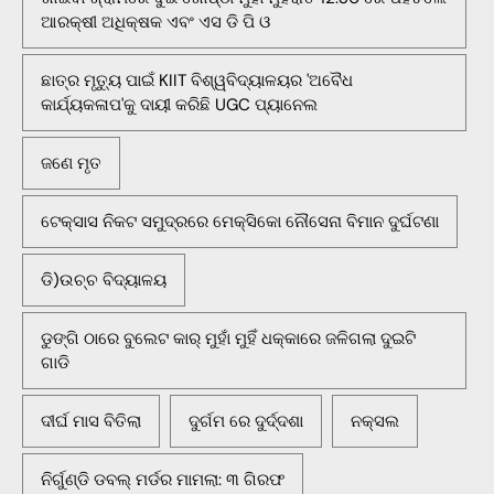
ଆରକ୍ଷୀ ଅଧିକ୍ଷକ ଏବଂ ଏସ ଡି ପି ଓ
ଛାତ୍ର ମୃତ୍ୟୁ ପାଇଁ KIIT ବିଶ୍ୱବିଦ୍ୟାଳୟର 'ଅବୈଧ
କାର୍ଯ୍ୟକଳାପ'କୁ ଦାୟୀ କରିଛି UGC ପ୍ୟାନେଲ
ଜଣେ ମୃତ
ଟେକ୍ସାସ ନିକଟ ସମୁଦ୍ରରେ ମେକ୍ସିକୋ ନୌସେନା ବିମାନ ଦୁର୍ଘଟଣା
ଡି)ଉଚ୍ଚ ବିଦ୍ୟାଳୟ
ଡୁଙ୍ଗି ଠାରେ ବୁଲେଟ କାର୍ ମୁହାଁ ମୁହିଁ ଧକ୍କାରେ ଜଳିଗଲା ଦୁଇଟି
ଗାଡି
ଦୀର୍ଘ ମାସ ବିତିଲା
ଦୁର୍ଗମ ରେ ଦୁର୍ଦ୍ଦଶା
ନକ୍ସଲ
ନିର୍ଗୁଣ୍ଡି ଡବଲ୍ ମର୍ଡର ମାମଲା: ୩ ଗିରଫ