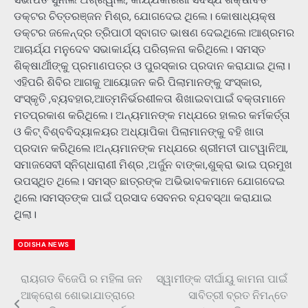
ଡକ୍ଟର ଚିତ୍ତରଞ୍ଜନ ମିଶ୍ର, ଯୋଗଦେଇ ଥିଲେ। କୋଷାଧ୍ୟକ୍ଷ
ଡକ୍ଟର ଜଳେନ୍ଦ୍ର ତ୍ରିପାଠୀ ସ୍ବାଗତ ଭାଷଣ ଦେଇଥିଲେ।ଆଶ୍ରମର
ଆଚାର୍ଯ୍ଯ ମନୁଦେବ ସଭାକାର୍ଯ୍ୟ ପରିଚାଳନା କରିଥିଲେ। ସମସ୍ତ
ଶିକ୍ଷାର୍ଥୀଙ୍କୁ ପ୍ରମାଣପତ୍ର ଓ ପୁରସ୍କାର ପ୍ରଦାନ କରାଯାଇ ଥିଲା।
ଏହିପରି ଶିବିର ଆଗକୁ ଆୟୋଜନ କରି ପିଲାମାନଙ୍କୁ ସଂସ୍କାର,
ସଂସ୍କୃତି ,ବ୍ୟବହାର,ଆତ୍ମନିର୍ଭରଶୀଳତା ଶିଖାଇବାପାଇଁ ବକ୍ତାମାନେ
ମତପ୍ରକାଶ କରିଥିଲେ। ଅନ୍ୟମାନଙ୍କ ମଧ୍ଯରେ ହାଲର କର୍ମକର୍ତ୍ତା
ଓ କିଟ୍ ବିଶ୍ବବିଦ୍ୟାଳୟର ଅଧ୍ୟାପିକା ପିଲାମାନଙ୍କୁ ବହି ଖାତା
ପ୍ରଦାନ କରିଥିଲେ।ଅନ୍ୟମାନଙ୍କ ମଧ୍ଯରେ ଶ୍ରୀମତୀ ପାଟୱାନିଆ,
ସମାଜସେବୀ ସ୍ନିଗ୍ଧାରାଣୀ ମିଶ୍ର ,ଅର୍ଜୁନ ବାଙ୍କା,ଶୁକ୍ରା ଭାଇ ପ୍ରମୁଖ
ଉପସ୍ଥିତ ଥିଲେ। ସମସ୍ତ ଛାତ୍ରଙ୍କ ଅଭିଭାବକମାନେ ଯୋଗଦେଇ
ଥିଲେ।ସମସ୍ତଙ୍କ ପାଇଁ ପ୍ରସାଦ ସେବନର ବ୍ଯବସ୍ଥା କରାଯାଇ
ଥିଲା।
ODISHA NEWS
ରାୟଗଡ ବିଜେପି ର ମହିଳା ଜନ
ସ୍ୱାମୀଙ୍କ ଦୀର୍ଘାୟୁ କାମନା ପାଇଁ
Post
ଆକ୍ରୋଶ ଶୋଭାଯାତ୍ରାରେ
ସାବିତ୍ରୀ ବ୍ରତ ନିମନ୍ତେ
navigation