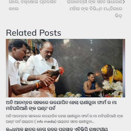
ଗଲେ, ବିକ୍ଷୋଭ ପ୍ରଦର୍ଶନ
ରାଜନେତ୍ରୀ ଙ୍କ ସହିତ ସାଧାରଣ
କଲେ
ମହିଳା ଙ୍କ ବିଭିନ୍ନ ମନ୍ଦିରରେ
ଭିଡ଼
Related Posts
ଅତି ଆଡମ୍ବର ସହକରେ ଉଦଯାପିତ ହେଲା ରାଣୀଗୁଡା ଫାର୍ମ ର ମା
ମଝିଘରିଆଣି ଙ୍କ ଘଣ୍ଟ ପର୍ବ
ଅତି ଆଡମ୍ବର ସହକରେ ଉଦଯାପିତ ହେଲା ରାଣୀଗୁଡା ଫାର୍ମ ର ମା ମଝିଘରିଆଣି ଙ୍କ
ଘଣ୍ଟ ପର୍ବ ରାୟଗଡ ( info media) ରାୟଗଡ ସହର ରାଣୀଗୁଡା…
କନ୍ଧମାଳ ଛାତ୍ର ନେତା ରୁଦ୍ର ପ୍ରସାଦ ଏବିଭିପି ରାଷ୍ଟ୍ରୀୟ