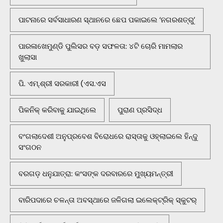
ପାଟନାରେ ସର୍ବସାଧାରଣ ସ୍ଥାନରେ ଛେପ ପକାଇଲେ ‘ନଗରଶତ୍ରୁ’
ପାରଳାଖେମୁଣ୍ଡି ପୁଲିସର ବଡ଼ ସଫଳତା: ୪ଟି ଚୋରି ମାମଲାର
ଖୁଲାସା
ପି. ଏମ୍.ଶ୍ରୀ ସରକାରୀ (ଏସ.ଏସ
ପିକନିକ୍‌ କରିବାକୁ ଯାଇଥିଲେ
ପୁରାଣ ପ୍ରସିଦ୍ଧ
ବଂଗଲାଦେଶୀ ଅନୁପ୍ରବେଶ ବିରୋଧରେ ରାସ୍ତାକୁ ଓହ୍ଲାଇଲେ ହିନ୍ଦୁ
ସଂଗଠନ
ବରଗଡ଼ ଧନୁଯାତ୍ରା: କଂସଙ୍କ ଦରବାରରେ ମୁଖ୍ୟମନ୍ତ୍ରୀ
ବାରିପଦାରେ ଚଳନ୍ତା ଅବସ୍ଥାରେ ଜଳିଗଲା ଇଲେକ୍ଟ୍ରିକ୍ ସ୍କୁଟର୍