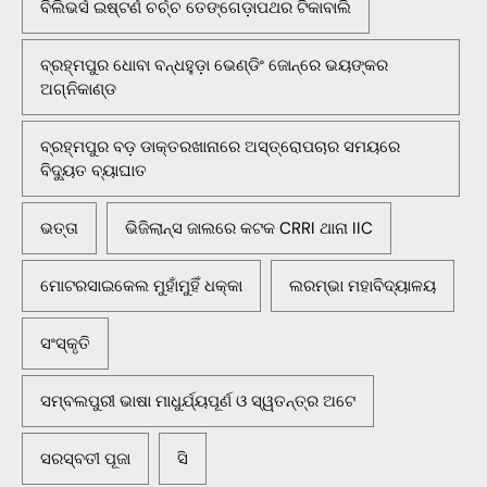
ବିଲିଭର୍ସ ଇଷ୍ଟର୍ଣ ଚର୍ଚ୍ଚ ତେଙ୍ଗେଡ଼ାପଥର ଟିକାବାଲି
ବ୍ରହ୍ମପୁର ଧୋବା ବନ୍ଧହୁଡ଼ା ଭେଣ୍ଡିଂ ଜୋନ୍‌ରେ ଭୟଙ୍କର
ଅଗ୍ନିକାଣ୍ଡ
ବ୍ରହ୍ମପୁର ବଡ଼ ଡାକ୍ତରଖାନାରେ ଅସ୍ତ୍ରୋପଚାର ସମୟରେ
ବିଦ୍ୟୁତ ବ୍ୟାଘାତ
ଭତ୍ତା
ଭିଜିଲାନ୍ସ ଜାଲରେ କଟକ CRRI ଥାନା IIC
ମୋଟରସାଇକେଲ ମୁହାଁମୁହିଁ ଧକ୍କା
ଲରମ୍ଭା ମହାବିଦ୍ୟାଳୟ
ସଂସ୍କୃତି
ସମ୍ବଲପୁରୀ ଭାଷା ମାଧୁର୍ଯ୍ୟପୂର୍ଣ ଓ ସ୍ୱତନ୍ତ୍ର ଅଟେ
ସରସ୍ବତୀ ପୂଜା
ସି