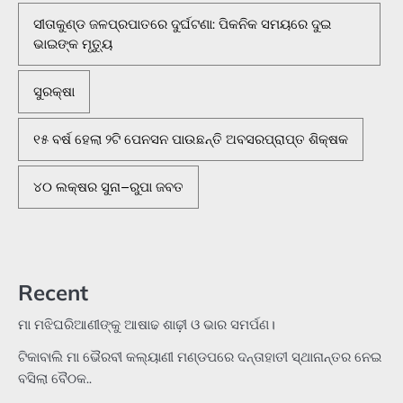
ସୀତାକୁଣ୍ଡ ଜଳପ୍ରପାତରେ ଦୁର୍ଘଟଣା: ପିକନିକ ସମୟରେ ଦୁଇ
ଭାଇଙ୍କ ମୃତ୍ୟୁ
ସୁରକ୍ଷା
୧୫ ବର୍ଷ ହେଲା ୨ଟି ପେନସନ ପାଉଛନ୍ତି ଅବସରପ୍ରାପ୍ତ ଶିକ୍ଷକ
୪୦ ଲକ୍ଷର ସୁନା–ରୁପା ଜବତ
Recent
ମା ମଝିଘରିଆଣୀଙ୍କୁ ଆଷାଢ ଶାଢ଼ୀ ଓ ଭାର ସମର୍ପଣ।
ଟିକାବାଲି ମା ଭୈରବୀ କଲ୍ୟାଣୀ ମଣ୍ଡପରେ ଦନ୍ତାହାତୀ ସ୍ଥାନାନ୍ତର ନେଇ
ବସିଲା ବୈଠକ..