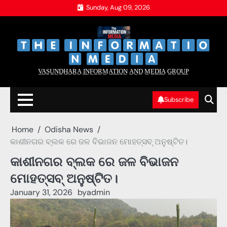
Skip
Sunday, Aug 09, 2026
to
content
‌
‌
V̲A̲S̲U̲N̲D̲H̲A̲R̲A̲ I̲N̲F̲O̲R̲M̲A̲T̲I̲O̲N̲ A̲N̲D̲ M̲E̲D̲I̲A̲ G̲R̲O̲U̲P̲
Subscribe
Home
Odisha News
କାଶୀନଗର ବ୍ଲକ ରେ ଜଳ ବିଭାଜନ ମୋହତ୍ସବ୍ ଅନୁଷ୍ଟିତ।
କାଶୀନଗର ବ୍ଲକ ରେ ଜଳ ବିଭାଜନ
ମୋହତ୍ସବ୍ ଅନୁଷ୍ଟିତ।
January 31, 2026
by
admin