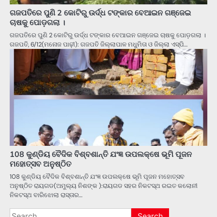
ଗଜପତିରେ ପୁଣି 2 କୋଟିରୁ ଉର୍ଦ୍ଧ ଟଙ୍କାର ବେଆଇନ ଗଞ୍ଜେଇ
ଚାଷକୁ ପୋଡ଼ଗଲା ।
ଗଜପତିରେ ପୁଣି 2 କୋଟିରୁ ଉର୍ଦ୍ଧ ଟଙ୍କାର ବେଆଇନ ଗଞ୍ଜେଇ ଚାଷକୁ ପୋଡ଼ଗଲା ।
ଗଜପତି, 6/12(ମନୋଜ ପାଢ଼ୀ): ଗଜପତି ଜିଲ୍ଲାପାଳ ମଧୁମିତା ଓ ଜିଲ୍ଲା ଏସ୍‌ପି…
108 କୁଣ୍ଡିୟ ବୈଦିକ ବିଶ୍ବଶାନ୍ତି ଯଂଜ୍ଞ ଉପଲକ୍ଷେ ଭୂମି ପୂଜନ
ମହୋତ୍ସବ ଅନୁଷ୍ଠିତ
108 କୁଣ୍ଡିୟ ବୈଦିକ ବିଶ୍ବଶାନ୍ତି ଯଂଜ୍ଞ ଉପଲକ୍ଷେ ଭୂମି ପୂଜନ ମହୋତ୍ସବ
ଅନୁଷ୍ଠିତ ରାୟଗଡ(ଅମୁଲ୍ୟ ନିଶଙ୍କ ):ରାୟଗଡ ସହର ନିକଟସ୍ଥ ରଇତ କଲୋନୀ
ନିକଟସ୍ଥ ବାରିଝୋଲା ରାସ୍ତାର…
Search