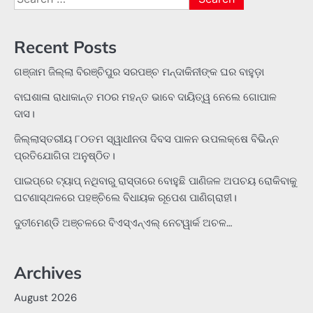
for:
Recent Posts
ଗଞ୍ଜାମ ଜିଲ୍ଲା ବିରଞ୍ଚିପୁର ସରପଞ୍ଚ ମନ୍ଦାକିନୀଙ୍କ ଘର ବାହୁଡ଼ା
ବାଘଶାଳା ରାଧାକାନ୍ତ ମଠର ମହନ୍ତ ଭାବେ ଦାୟିତ୍ୱ ନେଲେ ଗୋପାଳ
ଦାସ।
ଜିଲ୍ଲାସ୍ତରୀୟ ୮୦ତମ ସ୍ୱାଧୀନତା ଦିବସ ପାଳନ ଉପଲକ୍ଷେ ବିଭିନ୍ନ
ପ୍ରତିଯୋଗିତା ଅନୁଷ୍ଠିତ।
ପାଇପ୍‌ରେ ଟ୍ୟାପ୍‌ ନଥିବାରୁ ରାସ୍ତାରେ ବୋହୁଛି ପାଣିଜଳ ଅପଚୟ ରୋକିବାକୁ
ଘଟଣାସ୍ଥଳରେ ପହଞ୍ଚିଲେ ବିଧାୟକ ରୂପେଶ ପାଣିଗ୍ରାହୀ।
ଦୁତୀମେଣ୍ଡି ଅଞ୍ଚଳରେ ବିଏସ୍‌ଏନ୍‌ଏଲ୍‌ ନେଟୱାର୍କ ଅଚଳ…
Archives
August 2026