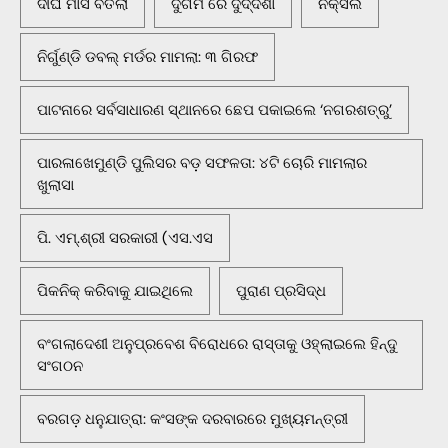
ଦୀର୍ଘ ମାସ ବିତିଲା
ଦୁର୍ଗମ ରେ ଦୁର୍ଦ୍ଦଶା
ନକ୍ସଲ
ନିର୍ଗୁଣ୍ଡି ଡବଲ୍ ମର୍ଡର ମାମଲା: ୩ ଗିରଫ
ପାଟନାରେ ସର୍ବସାଧାରଣ ସ୍ଥାନରେ ଛେପ ପକାଇଲେ ‘ନଗରଶତ୍ରୁ’
ପାରଳାଖେମୁଣ୍ଡି ପୁଲିସର ବଡ଼ ସଫଳତା: ୪ଟି ଚୋରି ମାମଲାର
ଖୁଲାସା
ପି. ଏମ୍.ଶ୍ରୀ ସରକାରୀ (ଏସ.ଏସ
ପିକନିକ୍‌ କରିବାକୁ ଯାଇଥିଲେ
ପୁରାଣ ପ୍ରସିଦ୍ଧ
ବଂଗଲାଦେଶୀ ଅନୁପ୍ରବେଶ ବିରୋଧରେ ରାସ୍ତାକୁ ଓହ୍ଲାଇଲେ ହିନ୍ଦୁ
ସଂଗଠନ
ବରଗଡ଼ ଧନୁଯାତ୍ରା: କଂସଙ୍କ ଦରବାରରେ ମୁଖ୍ୟମନ୍ତ୍ରୀ