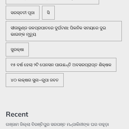
ସରସ୍ବତୀ ପୂଜା
ସି
ସୀତାକୁଣ୍ଡ ଜଳପ୍ରପାତରେ ଦୁର୍ଘଟଣା: ପିକନିକ ସମୟରେ ଦୁଇ
ଭାଇଙ୍କ ମୃତ୍ୟୁ
ସୁରକ୍ଷା
୧୫ ବର୍ଷ ହେଲା ୨ଟି ପେନସନ ପାଉଛନ୍ତି ଅବସରପ୍ରାପ୍ତ ଶିକ୍ଷକ
୪୦ ଲକ୍ଷର ସୁନା–ରୁପା ଜବତ
Recent
ଗଞ୍ଜାମ ଜିଲ୍ଲା ବିରଞ୍ଚିପୁର ସରପଞ୍ଚ ମନ୍ଦାକିନୀଙ୍କ ଘର ବାହୁଡ଼ା