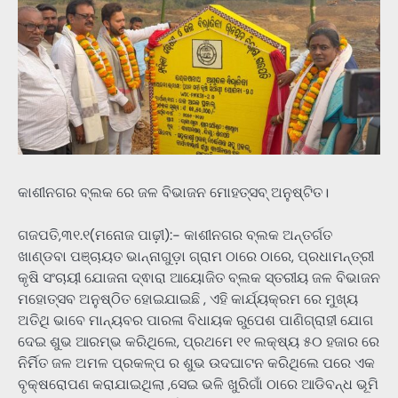
କାଶୀନଗର ବ୍ଲକ ରେ ଜଳ ବିଭାଜନ ମୋହତ୍ସବ୍ ଅନୁଷ୍ଟିତ।
ଗଜପତି,୩୧.୧(ମନୋଜ ପାଢ଼ୀ):- କାଶୀନଗର ବ୍ଲକ ଅନ୍ତର୍ଗତ
ଖାଣ୍ଡବା ପଞ୍ଚାୟତ ଭାନ୍ନାଗୁଡ଼ା ଗ୍ରାମ ଠାରେ ଠାରେ, ପ୍ରଧାମନ୍ତ୍ରୀ
କୃଷି ସଂଚାୟୀ ଯୋଜନା ଦ୍ଵାରା ଆୟୋଜିତ ବ୍ଲକ ସ୍ତରୀୟ ଜଳ ବିଭାଜନ
ମହୋତ୍ସବ ଅନୁଷ୍ଠିତ ହୋଇଯାଇଛି , ଏହି କାର୍ଯ୍ୟକ୍ରମ ରେ ମୁଖ୍ୟ
ଅତିଥି ଭାବେ ମାନ୍ୟବର ପାରଳା ବିଧାୟକ ରୁପେଶ ପାଣିଗ୍ରାହୀ ଯୋଗ
ଦେଇ ଶୁଭ ଆରମ୍ଭ କରିଥିଲେ, ପ୍ରଥମେ ୧୧ ଲକ୍ଷ୍ୟ ୫୦ ହଜାର ରେ
ନିର୍ମିତ ଜଳ ଅମଳ ପ୍ରକଳ୍ପ ର ଶୁଭ ଉଦଘାଟନ କରିଥିଲେ ପରେ ଏକ
ବୃକ୍ଷରୋପଣ କରାଯାଇଥିଲା ,ସେଇ ଭଳି ଖୁରିଗାଁ ଠାରେ ଆଡିବନ୍ଧ ଭୂମି