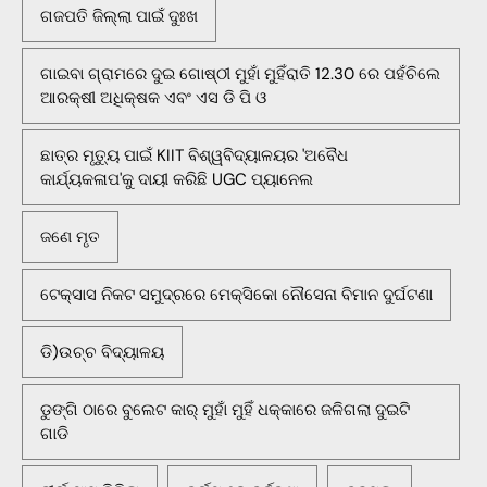
ଗଜପତି ଜିଲ୍ଲା ପାଇଁ ଦୁଃଖ
ଗାଇବା ଗ୍ରାମରେ ଦୁଇ ଗୋଷ୍ଠୀ ମୁହାଁ ମୁହିଁରାତି 12.30 ରେ ପହଁଚିଲେ
ଆରକ୍ଷୀ ଅଧିକ୍ଷକ ଏବଂ ଏସ ଡି ପି ଓ
ଛାତ୍ର ମୃତ୍ୟୁ ପାଇଁ KIIT ବିଶ୍ୱବିଦ୍ୟାଳୟର 'ଅବୈଧ
କାର୍ଯ୍ୟକଳାପ'କୁ ଦାୟୀ କରିଛି UGC ପ୍ୟାନେଲ
ଜଣେ ମୃତ
ଟେକ୍ସାସ ନିକଟ ସମୁଦ୍ରରେ ମେକ୍ସିକୋ ନୌସେନା ବିମାନ ଦୁର୍ଘଟଣା
ଡି)ଉଚ୍ଚ ବିଦ୍ୟାଳୟ
ଡୁଙ୍ଗି ଠାରେ ବୁଲେଟ କାର୍ ମୁହାଁ ମୁହିଁ ଧକ୍କାରେ ଜଳିଗଲା ଦୁଇଟି
ଗାଡି