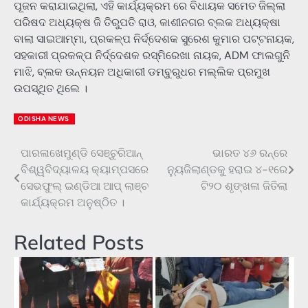
ପୂଜନ କରାଯାଇଥିଲା, ଏହି କାର୍ଯ୍ୟକ୍ରମ ରେ ବିଧାୟକ ସମେତ ଜିଲ୍ଲା
ପରିଷଦ ଅଧ୍ୟକ୍ଷ ଜି ତିରୁପତି ରାଓ, କାଶୀନଗର ବ୍ଲକ ଅଧ୍ୟକ୍ଷା
ବାଲା ସାଇଆମ୍ମା, ପ୍ରକଳ୍ପ ନିର୍ଦ୍ଦେଶକ ସୁରେଶ କୁମାର ପଟ୍ଟନାୟକ,
ସହକାରୀ ପ୍ରକଳ୍ପ ନିର୍ଦ୍ଦେଶକ ରସ୍ମିରେଖା ନାୟକ, ADM ଫାଲଗୁନି
ମାଝି, ବ୍ଲକ ଉନ୍ନୟନ ଅଧିକାରୀ ଡମ୍ବୁରୁଧର ମଲ୍ଲିକ ପ୍ରମୁଖ
ଉପସ୍ଥିତ ଥିଲେ ।
ODISHA NEWS
ପାରଳାଖେମୁଣ୍ଡି ସେଞ୍ଚୁରିଆନ୍
ଭାରତ ୪୬ ରନ୍‌ରେ
Post
ବିଶ୍ୱବିଦ୍ୟାଳୟ କ୍ୟାମ୍ପସରେ
ନ୍ୟୁଜିଲାଣ୍ଡକୁ ହରାଇ ୪-୧ରେ
navigation
ସେଭଫୁଲ୍ ଇଣ୍ଡିଆ ଆପ୍ ଲାଞ୍ଚ
ଟି୨୦ ଶୃଙ୍ଖଳା ଜିତିଲା
କାର୍ଯ୍ୟକ୍ରମ ଅନୁଷ୍ଠିତ ।
Related Posts