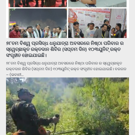
୭୮ତମ ବିଶ୍ୱ ପ୍ରସିଦ୍ଧ ଧନୁଯାତ୍ରା ଅବସରରେ ନିଷ୍ଠା ପରିବାର ର
ସ୍ୱେଚ୍ଛାକୃତ ରକ୍ତଦାନ ଶିବିର (ସପ୍ତମ ଦିନ) ୧୦୩ୟୁନିଟ୍ ରକ୍ତ
ସଂଗୃହୀତ ହୋଇଯାଇଛି।
୭୮ତମ ବିଶ୍ୱ ପ୍ରସିଦ୍ଧ ଧନୁଯାତ୍ରା ଅବସରରେ ନିଷ୍ଠା ପରିବାର ର ସ୍ୱେଚ୍ଛାକୃତ
ରକ୍ତଦାନ ଶିବିର (ସପ୍ତମ ଦିନ) ୧୦୩ୟୁନିଟ୍ ରକ୍ତ ସଂଗୃହୀତ ହୋଇଯାଇଛି। ବରଗଡ
– (ଭବାନୀ…