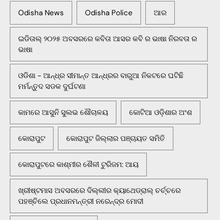
Odisha News
Odisha Police
ଆର
ଇଡିତାଲ୍ ୨୦୨୫ ଅବସରରେ କବିତା ଆସର କବି ର ଭାଷା ନିରବତା ର
ଭାଷା
ଓଡିଶା - ଆନ୍ଧ୍ର ସୀମାନ୍ତ ଆନ୍ଧ୍ରର ବାରୁଆ ନିକଟରେ ଘଟିଛି
ମର୍ମନ୍ତୁଦ ସଡକ ଦୁର୍ଘଟଣା
କାମରେ ଆସୁନି ସୁଲଭ ଶୌଚାଳୟ
କୋଟିଆ ଓଡ଼ିଶାର ଅଂଶ
କୋରାପୁଟ
କୋରାପୁଟ ଜିଲ୍ଲାର ପଞ୍ଚାୟତ ସମିତି
କୋରାପୁଟରେ କାଶ୍ମୀର ଶୈଳୀ ଟୁରିଜମ: ଆୟ
ଖ୍ରୀଷ୍ଟମାସ ଅବସରରେ ଦିଲ୍ଲୀର କ୍ୟାଥେଡ୍ରାଲ୍ ଚର୍ଚ୍ଚରେ
ପହଞ୍ଚିଲେ ପ୍ରଧାନମନ୍ତ୍ରୀ ନରେନ୍ଦ୍ର ମୋଦୀ