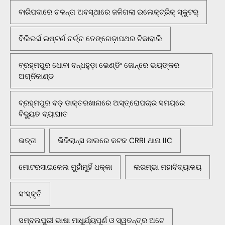
ବାରିପଦାରେ ଚଳନ୍ତା ଅବସ୍ଥାରେ ଜଳିଗଲା ଇଲେକ୍ଟ୍ରିକ୍ ସ୍କୁଟର୍
ବିଲିଭର୍ସ ଇଷ୍ଟର୍ଣ ଚର୍ଚ୍ଚ ତେଙ୍ଗେଡ଼ାପଥର ଟିକାବାଲି
ବ୍ରହ୍ମପୁର ଧୋବା ବନ୍ଧହୁଡ଼ା ଭେଣ୍ଡିଂ ଜୋନ୍‌ରେ ଭୟଙ୍କର
ଅଗ୍ନିକାଣ୍ଡ
ବ୍ରହ୍ମପୁର ବଡ଼ ଡାକ୍ତରଖାନାରେ ଅସ୍ତ୍ରୋପଚାର ସମୟରେ
ବିଦ୍ୟୁତ ବ୍ୟାଘାତ
ଭତ୍ତା
ଭିଜିଲାନ୍ସ ଜାଲରେ କଟକ CRRI ଥାନା IIC
ମୋଟରସାଇକେଲ ମୁହାଁମୁହିଁ ଧକ୍କା
ଲରମ୍ଭା ମହାବିଦ୍ୟାଳୟ
ସଂସ୍କୃତି
ସମ୍ବଲପୁରୀ ଭାଷା ମାଧୁର୍ଯ୍ୟପୂର୍ଣ ଓ ସ୍ୱତନ୍ତ୍ର ଅଟେ