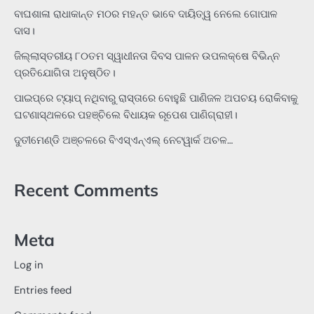
ବାଘଶାଳା ରାଧାକାନ୍ତ ମଠର ମହନ୍ତ ଭାବେ ଦାୟିତ୍ୱ ନେଲେ ଗୋପାଳ
ଦାସ।
ଜିଲ୍ଲାସ୍ତରୀୟ ୮୦ତମ ସ୍ୱାଧୀନତା ଦିବସ ପାଳନ ଉପଲକ୍ଷେ ବିଭିନ୍ନ
ପ୍ରତିଯୋଗିତା ଅନୁଷ୍ଠିତ।
ପାଇପ୍‌ରେ ଟ୍ୟାପ୍‌ ନଥିବାରୁ ରାସ୍ତାରେ ବୋହୁଛି ପାଣିଜଳ ଅପଚୟ ରୋକିବାକୁ
ଘଟଣାସ୍ଥଳରେ ପହଞ୍ଚିଲେ ବିଧାୟକ ରୂପେଶ ପାଣିଗ୍ରାହୀ।
ଦୁତୀମେଣ୍ଡି ଅଞ୍ଚଳରେ ବିଏସ୍‌ଏନ୍‌ଏଲ୍‌ ନେଟୱାର୍କ ଅଚଳ…
Recent Comments
Meta
Log in
Entries feed