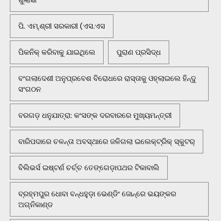
ଖୁଲାସା
ପି. ଏମ୍.ଶ୍ରୀ ସରକାରୀ (ଏସ.ଏସ
ପିକନିକ୍‌ କରିବାକୁ ଯାଇଥିଲେ
ପୁରାଣ ପ୍ରସିଦ୍ଧ
ବଂଗଲାଦେଶୀ ଅନୁପ୍ରବେଶ ବିରୋଧରେ ରାସ୍ତାକୁ ଓହ୍ଲାଇଲେ ହିନ୍ଦୁ
ସଂଗଠନ
ବରଗଡ଼ ଧନୁଯାତ୍ରା: କଂସଙ୍କ ଦରବାରରେ ମୁଖ୍ୟମନ୍ତ୍ରୀ
ବାରିପଦାରେ ଚଳନ୍ତା ଅବସ୍ଥାରେ ଜଳିଗଲା ଇଲେକ୍ଟ୍ରିକ୍ ସ୍କୁଟର୍
ବିଲିଭର୍ସ ଇଷ୍ଟର୍ଣ ଚର୍ଚ୍ଚ ତେଙ୍ଗେଡ଼ାପଥର ଟିକାବାଲି
ବ୍ରହ୍ମପୁର ଧୋବା ବନ୍ଧହୁଡ଼ା ଭେଣ୍ଡିଂ ଜୋନ୍‌ରେ ଭୟଙ୍କର
ଅଗ୍ନିକାଣ୍ଡ