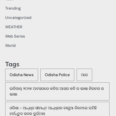
Trending
Uncategorized
WEATHER
Web Series
World
Tags
Odisha News
Odisha Police
ଆର
ଇଡିତାଲ୍ ୨୦୨୫ ଅବସରରେ କବିତା ଆସର କବି ର ଭାଷା ନିରବତା ର
ଭାଷା
ଓଡିଶା - ଆନ୍ଧ୍ର ସୀମାନ୍ତ ଆନ୍ଧ୍ରର ବାରୁଆ ନିକଟରେ ଘଟିଛି
ମର୍ମନ୍ତୁଦ ସଡକ ଦୁର୍ଘଟଣା