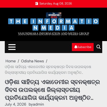
Skip
Saturday, Aug 08, 2026
to
content
‌
‌
V̲A̲S̲U̲N̲D̲H̲A̲R̲A̲ I̲N̲F̲O̲R̲M̲A̲T̲I̲O̲N̲ A̲N̲D̲ M̲E̲D̲I̲A̲ G̲R̲O̲U̲P̲
Subscribe
Home
Odisha News
ଓଡ଼ିଶା ସାହିତ୍ୟ ଏକାଡେମୀର ସ୍ବନକ୍ଷତ୍ର ଦିବସ ଉପଲକ୍ଷେ
ଜିଲ୍ଲାସ୍ତରୀୟ ପ୍ରତିଯୋଗିତା କାର୍ଯ୍ୟକ୍ରମ ଅନୁଷ୍ଠିତ..
ଓଡ଼ିଶା ସାହିତ୍ୟ ଏକାଡେମୀର ସ୍ବନକ୍ଷତ୍ର
ଦିବସ ଉପଲକ୍ଷେ ଜିଲ୍ଲାସ୍ତରୀୟ
ପ୍ରତିଯୋଗିତା କାର୍ଯ୍ୟକ୍ରମ ଅନୁଷ୍ଠିତ..
July 4, 2026
by
admin