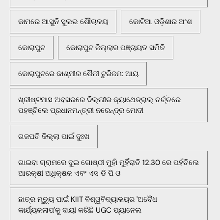
କାମରେ ଆସୁନି ସୁଲଭ ଶୌଚାଳୟ
କୋଟିଆ ଓଡ଼ିଶାର ଅଂଶ
କୋରାପୁଟ
କୋରାପୁଟ ଜିଲ୍ଲାର ପଞ୍ଚାୟତ ସମିତି
କୋରାପୁଟରେ କାଶ୍ମୀର ଶୈଳୀ ଟୁରିଜମ: ଆୟ
ଖ୍ରୀଷ୍ଟମାସ ଅବସରରେ ଦିଲ୍ଲୀର କ୍ୟାଥେଡ୍ରାଲ୍ ଚର୍ଚ୍ଚରେ
ପହଞ୍ଚିଲେ ପ୍ରଧାନମନ୍ତ୍ରୀ ନରେନ୍ଦ୍ର ମୋଦୀ
ଗଜପତି ଜିଲ୍ଲା ପାଇଁ ଦୁଃଖ
ଗାଇବା ଗ୍ରାମରେ ଦୁଇ ଗୋଷ୍ଠୀ ମୁହାଁ ମୁହିଁରାତି 12.30 ରେ ପହଁଚିଲେ
ଆରକ୍ଷୀ ଅଧିକ୍ଷକ ଏବଂ ଏସ ଡି ପି ଓ
ଛାତ୍ର ମୃତ୍ୟୁ ପାଇଁ KIIT ବିଶ୍ୱବିଦ୍ୟାଳୟର 'ଅବୈଧ
କାର୍ଯ୍ୟକଳାପ'କୁ ଦାୟୀ କରିଛି UGC ପ୍ୟାନେଲ