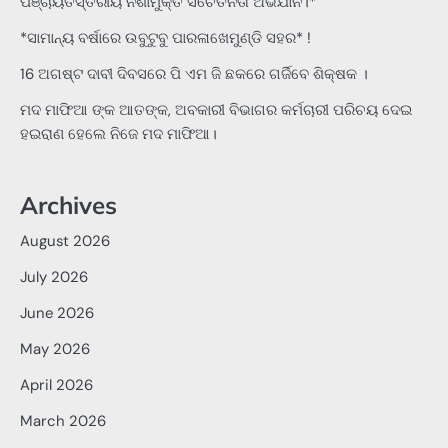
ପଞ୍ଚାୟତସ୍ତରୀୟ ନିଶାମୁକ୍ତ ସଚେତନତା ଅଭିଯାନ।*
*ସାମାନ୍ୟ ବର୍ଷାରେ ଉବୁଟୁବୁ ପାରଳାଖେମୁଣ୍ଡି ସହର* !
16 ଅଗଷ୍ଟ ଦାବୀ ଦିବସରେ ପି ଏମ ଜି ଛକରେ ଗର୍ଜିବେ ଶିକ୍ଷକ ।
ମଦ ମାଫିଆ ଙ୍କ ଆତଙ୍କ, ଅବକାରୀ ବିଭାଗର କର୍ମଚାରୀ ପରିଚୟ ଦେଇ
ହଇରାଣ ହେଲେ ନିଜେ ମଦ ମାଫିଆ।
Archives
August 2026
July 2026
June 2026
May 2026
April 2026
March 2026