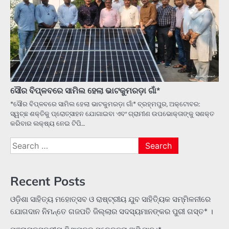
ସୌର ବିପ୍ଳବରେ ସାମିଲ ହେଲା ଭାଟକୁମରଡ଼ା ଗାଁ*
*ସୌର ବିପ୍ଳବରେ ସାମିଲ ହେଲା ଭାଟକୁମରଡ଼ା ଗାଁ* ବ୍ରହ୍ମପୁର, ଅକ୍ଟୋବର:
ସ୍ୱଚ୍ଛ ଶକ୍ତିକୁ ପ୍ରୋତ୍ସାହନ ଯୋଗାଇବା ଏବଂ ଗ୍ରାମୀଣ ଉପଭୋକ୍ତାଙ୍କୁ ସଶକ୍ତ
କରିବାର ଲକ୍ଷ୍ୟ ନେଇ ଟିପି…
Search
for:
Recent Posts
ଓଡ଼ିଶା ସାହିତ୍ୟ ମହୋତ୍ସବ ଓ ରାଷ୍ଟ୍ରୀୟ ଯୁବ ସାହିତ୍ୟିକ ସମ୍ମିଳନୀରେ
ଯୋଗଦାନ ନିମନ୍ତେ ଗଜପତି ଜିଲ୍ଲାର ସଦସ୍ୟମାନଙ୍କର ପୁରୀ ଗସ୍ତ* ।