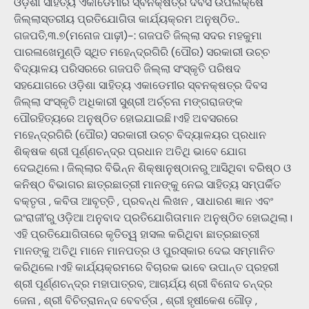
ଓଡ଼ିଶା ସାହିତ୍ୟ ଏକାଡେମୀର ସ୍ବନକ୍ଷତ୍ର ଦିବସ ଉପଲକ୍ଷେ
ଜିଲ୍ଲାସ୍ତରୀୟ ପ୍ରତିଯୋଗିତା କାର୍ଯ୍ୟକ୍ରମ ଅନୁଷ୍ଠିତ..
ଗଜପତି,୩.୭(ମନୋଜ ପାଢ଼ୀ)-: ଗଜପତି ଜିଲ୍ଲା ସଦର ମହକୁମା
ପାରଳାଖେମୁଣ୍ଡି ସ୍ଥିତ ମହେନ୍ଦ୍ରଗିରି (ପୌର) ସରକାରୀ ଉଚ୍ଚ
ବିଦ୍ୟାଳୟ ପରିସରରେ ଗଜପତି ଜିଲ୍ଲା ସଂସ୍କୃତି ପରିଷଦ
ସହଯୋଗରେ ଓଡ଼ିଶା ସାହିତ୍ୟ ଏକାଡେମୀର ସ୍ବନକ୍ଷତ୍ର ଦିବସ
ଜିଲ୍ଲା ସଂସ୍କୃତି ଅଧିକାରୀ ସୁଶ୍ରୀ ଅର୍ଚ୍ଚନା ମଙ୍ଗରାଜଙ୍କ
ପୌରହିତ୍ୟରେ ଅନୁଷ୍ଠିତ ହୋଇଯାଇଛି।ଏହି ଅବସରରେ
ମହେନ୍ଦ୍ରଗିରି (ପୌର) ସରକାରୀ ଉଚ୍ଚ ବିଦ୍ୟାଳୟର ପ୍ରଧାନ
ଶିକ୍ଷକ ଶ୍ରୀ ପୂର୍ଣ୍ଣଚନ୍ଦ୍ର ପ୍ରଧାନ ଅତିଥି ଭାବେ ଯୋଗ
ଦେଇଥିଲେ। ଜିଲ୍ଲାର ବିଭିନ୍ନ ଶିକ୍ଷାନୁଷ୍ଠାନରୁ ଆସିଥିବା ବରିଷ୍ଠ ଓ
କନିଷ୍ଠ ବିଭାଗର ଛାତ୍ରଛାତ୍ରୀ ମାନଙ୍କୁ ନେଇ ସାହିତ୍ୟ ସମ୍ପର୍କିତ
ବକ୍ତୃତା , କବିତା ଆବୃତ୍ତି , ପ୍ରବନ୍ଧ ଲିଖନ , ସାଧାରଣ ଜ୍ଞାନ ଏବଂ
ଇଂରାଜୀ’ରୁ ଓଡ଼ିଆ ଅନୁବାଦ ପ୍ରତିଯୋଗିତାମାନ ଅନୁଷ୍ଠିତ ହୋଇଥିଲା।
ଏହି ପ୍ରତିଯୋଗିତାରେ କୃତିତ୍ୱ ହାସଲ କରିଥିବା ଛାତ୍ରଛାତ୍ରୀ
ମାନଙ୍କୁ ଅତିଥି ମାନେ ମାନପତ୍ର ଓ ପୁରସ୍କାର ଦେଇ ସମ୍ମାନିତ
କରିଥିଲେ।ଏହି କାର୍ଯ୍ୟକ୍ରମରେ ବିଚାରକ ଭାବେ ଉପାନ୍ତ ପ୍ରହରୀ
ଶ୍ରୀ ପୂର୍ଣ୍ଣଚନ୍ଦ୍ର ମହାପାତ୍ରବ, ଆଚାର୍ଯ୍ୟ ଶ୍ରୀ ବିନୋଦ ଚନ୍ଦ୍ର
ଜେନା , ଶ୍ରୀ ବିଚିତ୍ରାନନ୍ଦ ବେବର୍ତ୍ତା , ଶ୍ରୀ ହୃଷୀକେଶ ଗୌଡ଼ ,