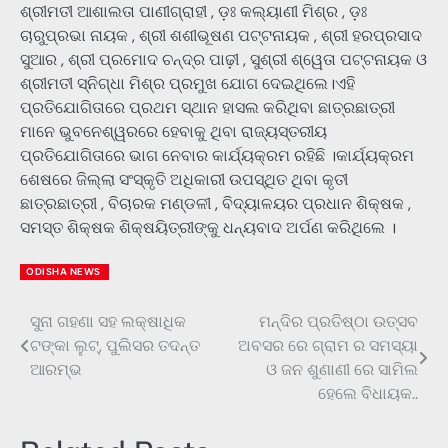
ଶ୍ରୀମତୀ ଆଶାଲତା ପାଣୀଗ୍ରାହୀ , ଡ଼ଃ କଲ୍ୟାଣୀ ମିଶ୍ର , ଡ଼ଃ
ଚାରୁପ୍ରଭା ନାୟକ , ଶ୍ରୀ ଶଶୀଭୂଷଣ ପଟ୍ଟନାୟକ , ଶ୍ରୀ ହରପ୍ରସାଦ
ସୁଆର , ଶ୍ରୀ ପ୍ରମୋଦ ଚନ୍ଦ୍ର ପାଢ଼ୀ , ସୁଶ୍ରୀ ଶ୍ୱେତା ପଟ୍ଟନାୟକ ଓ
ଶ୍ରୀମତୀ ସ୍ନିଗ୍ଧା ମିଶ୍ର ପ୍ରମୁଖ ଯୋଗ ଦେଇଥିଲେ।ଏହି
ପ୍ରତିଯୋଗିତାରେ ପ୍ରଥମ ସ୍ଥାନ ହାସଲ କରିଥିବା ଛାତ୍ରଛାତ୍ରୀ
ମାନେ ଭୁବନେଶ୍ୱରରେ ହେବାକୁ ଥିବା ରାଜ୍ୟସ୍ତରୀୟ
ପ୍ରତିଯୋଗିତାରେ ଭାଗ ନେବାର କାର୍ଯ୍ୟକ୍ରମ ରହିଛି ।କାର୍ଯ୍ୟକ୍ରମ
ଶେଷରେ ଜିଲ୍ଲା ସଂସ୍କୃତି ଅଧିକାରୀ ଉପସ୍ଥିତ ଥିବା କୃତୀ
ଛାତ୍ରଛାତ୍ରୀ , ବିଚାରକ ମଣ୍ଡଳୀ , ବିଦ୍ୟାଳୟର ପ୍ରଧାନ ଶିକ୍ଷକ ,
ସମସ୍ତ ଶିକ୍ଷକ ଶିକ୍ଷୟିତ୍ରୀଙ୍କୁ ଧନ୍ୟବାଦ ଅର୍ପଣ କରିଥିଲେ ।
ODISHA NEWS
ସୁନା ଗହଣା ସହ ଲକ୍ଷାଧିକ
ମନ୍ଦିର ପ୍ରତିଷ୍ଠା ଉତ୍ସବ
Post
ଟଙ୍କା ଲୁଟ୍, ପୁଲିସର ତଦନ୍ତ
ଅବସର ରେ ଗ୍ରାମ ର ସମସ୍ୟା
navigation
ଆରମ୍ଭ
ଓ ଜନ ଶୁଣାଣୀ ରେ ସାମିଲ
ହେଲେ ବିଧାୟକ..