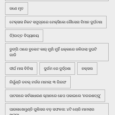
ଜଣେ ମୃତ
ଟେକ୍ସାସ ନିକଟ ସମୁଦ୍ରରେ ମେକ୍ସିକୋ ନୌସେନା ବିମାନ ଦୁର୍ଘଟଣା
ଡି)ଉଚ୍ଚ ବିଦ୍ୟାଳୟ
ଡୁଙ୍ଗି ଠାରେ ବୁଲେଟ କାର୍ ମୁହାଁ ମୁହିଁ ଧକ୍କାରେ ଜଳିଗଲା ଦୁଇଟି
ଗାଡି
ଦୀର୍ଘ ମାସ ବିତିଲା
ଦୁର୍ଗମ ରେ ଦୁର୍ଦ୍ଦଶା
ନକ୍ସଲ
ନିର୍ଗୁଣ୍ଡି ଡବଲ୍ ମର୍ଡର ମାମଲା: ୩ ଗିରଫ
ପାଟନାରେ ସର୍ବସାଧାରଣ ସ୍ଥାନରେ ଛେପ ପକାଇଲେ ‘ନଗରଶତ୍ରୁ’
ପାରଳାଖେମୁଣ୍ଡି ପୁଲିସର ବଡ଼ ସଫଳତା: ୪ଟି ଚୋରି ମାମଲାର