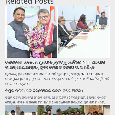
Related Posts
ଲୋକସେବା ଭବନରେ ମୁଖ୍ୟମନ୍ତ୍ରୀଙ୍କୁ ଭେଟିଲେ NITI ଆୟୋଗ
ଭାଇସ୍‌ ଚେୟାରମ୍ୟାନ୍‌ ସୁମନ ବେରୀ ଓ ସଦସ୍ୟ ଡ. ଅରବିନ୍ଦ
ଭୁବନେଶ୍ୱର: ଲୋକସେବା ଭବନରେ ଆଜି ମୁଖ୍ୟମନ୍ତ୍ରୀଙ୍କୁ ‘NITI’ ଆୟୋଗର
ଭାଇସ୍‌ ଚେୟାରମ୍ୟାନ୍‌ ସୁମନ ବେରୀ ଓ ସଦସ୍ୟ ଡ. ଅରବିନ୍ଦ ବୀରମଣି ଭେଟିଛନ୍ତି। ଏହି
ସମୟରେ ରାଜ୍ୟର…
ବିପୁଳ ପରିମାଣର ବିସ୍ଫୋରକ ଜବତ, ଜଣେ ଅଟକ।
ବିପୁଳ ପରିମାଣର ବିସ୍ଫୋରକ ଜବତ, ଜଣେ ଅଟକ। ( ବ୍ରହ୍ମପୁର, କୈଳାଶ ଚନ୍ଦ୍ର
ଚୌଧୁରୀ )ଗଞ୍ଜାମ ଜିଲ୍ଲା ଚମାଖଣ୍ଡି ଥାନା ଅର୍ନ୍ତଗତ ଜଗନ୍ନାଥ ପୁର ଶିବ ମନ୍ଦିର…