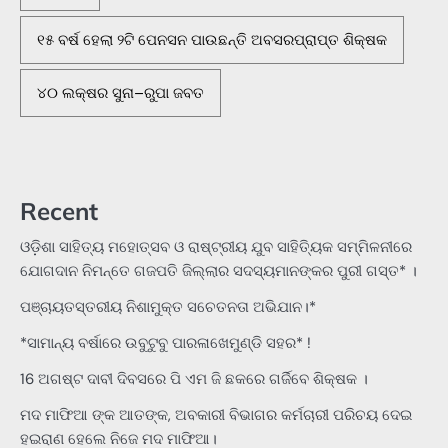
୧୫ ବର୍ଷ ହେଲା ୨ଟି ପେନସନ ପାଉଛନ୍ତି ଅବସରପ୍ରାପ୍ତ ଶିକ୍ଷକ
୪୦ ଲକ୍ଷର ସୁନା–ରୁପା ଜବତ
Recent
ଓଡ଼ିଶା ସାହିତ୍ୟ ମହୋତ୍ସବ ଓ ରାଷ୍ଟ୍ରୀୟ ଯୁବ ସାହିତ୍ୟିକ ସମ୍ମିଳନୀରେ
ଯୋଗଦାନ ନିମନ୍ତେ ଗଜପତି ଜିଲ୍ଲାର ସଦସ୍ୟମାନଙ୍କର ପୁରୀ ଗସ୍ତ* ।
ପଞ୍ଚାୟତସ୍ତରୀୟ ନିଶାମୁକ୍ତ ସଚେତନତା ଅଭିଯାନ।*
*ସାମାନ୍ୟ ବର୍ଷାରେ ଉବୁଟୁବୁ ପାରଳାଖେମୁଣ୍ଡି ସହର* !
16 ଅଗଷ୍ଟ ଦାବୀ ଦିବସରେ ପି ଏମ ଜି ଛକରେ ଗର୍ଜିବେ ଶିକ୍ଷକ ।
ମଦ ମାଫିଆ ଙ୍କ ଆତଙ୍କ, ଅବକାରୀ ବିଭାଗର କର୍ମଚାରୀ ପରିଚୟ ଦେଇ
ହଇରାଣ ହେଲେ ନିଜେ ମଦ ମାଫିଆ।