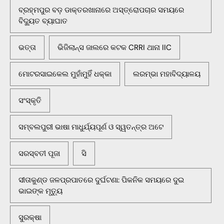
ବ୍ରହ୍ମପୁର ବଡ଼ ଡାକ୍ତରଖାନାରେ ଅସ୍ତ୍ରୋପଚାର ସମୟରେ
ବିଦ୍ୟୁତ ବ୍ୟାଘାତ
ଭତ୍ତା
ଭିଜିଲାନ୍ସ ଜାଲରେ କଟକ CRRI ଥାନା IIC
ମୋଟରସାଇକେଲ ମୁହାଁମୁହିଁ ଧକ୍କା
ଲରମ୍ଭା ମହାବିଦ୍ୟାଳୟ
ସଂସ୍କୃତି
ସମ୍ବଲପୁରୀ ଭାଷା ମାଧୁର୍ଯ୍ୟପୂର୍ଣ ଓ ସ୍ୱତନ୍ତ୍ର ଅଟେ
ସରସ୍ବତୀ ପୂଜା
ସି
ସୀତାକୁଣ୍ଡ ଜଳପ୍ରପାତରେ ଦୁର୍ଘଟଣା: ପିକନିକ ସମୟରେ ଦୁଇ
ଭାଇଙ୍କ ମୃତ୍ୟୁ
ସୁରକ୍ଷା