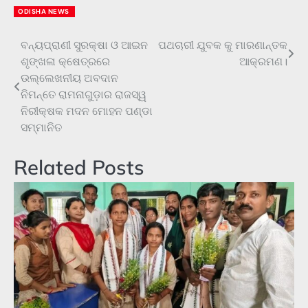
ODISHA NEWS
ବନ୍ୟପ୍ରାଣୀ ସୁରକ୍ଷା ଓ ଆଇନ
ପଥଚାରୀ ଯୁବକ କୁ ମାରଣାନ୍ତକ
Post
ଶୃଙ୍ଖଳା କ୍ଷେତ୍ରରେ
ଆକ୍ରମଣ।
navigation
ଉଲ୍ଲେଖନୀୟ ଅବଦାନ
ନିମନ୍ତେ ରାମନାଗୁଡ଼ାର ରାଜସ୍ୱ
ନିରୀକ୍ଷକ ମଦନ ମୋହନ ପଣ୍ଡା
ସମ୍ମାନିତ
Related Posts