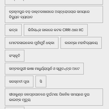
ବ୍ରହ୍ମପୁର ବଡ଼ ଡାକ୍ତରଖାନାରେ ଅସ୍ତ୍ରୋପଚାର ସମୟରେ
ବିଦ୍ୟୁତ ବ୍ୟାଘାତ
ଭତ୍ତା
ଭିଜିଲାନ୍ସ ଜାଲରେ କଟକ CRRI ଥାନା IIC
ମୋଟରସାଇକେଲ ମୁହାଁମୁହିଁ ଧକ୍କା
ଲରମ୍ଭା ମହାବିଦ୍ୟାଳୟ
ସଂସ୍କୃତି
ସମ୍ବଲପୁରୀ ଭାଷା ମାଧୁର୍ଯ୍ୟପୂର୍ଣ ଓ ସ୍ୱତନ୍ତ୍ର ଅଟେ
ସରସ୍ବତୀ ପୂଜା
ସି
ସୀତାକୁଣ୍ଡ ଜଳପ୍ରପାତରେ ଦୁର୍ଘଟଣା: ପିକନିକ ସମୟରେ ଦୁଇ
ଭାଇଙ୍କ ମୃତ୍ୟୁ