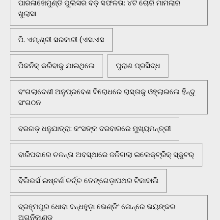
ପାରଳାଖେମୁଣ୍ଡି ପୁଲିସର ବଡ଼ ସଫଳତା: ୪ଟି ଚୋରି ମାମଲାର
ଖୁଲାସା
ପି. ଏମ୍.ଶ୍ରୀ ସରକାରୀ (ଏସ.ଏସ
ପିକନିକ୍‌ କରିବାକୁ ଯାଇଥିଲେ
ପୁରାଣ ପ୍ରସିଦ୍ଧ
ବଂଗଲାଦେଶୀ ଅନୁପ୍ରବେଶ ବିରୋଧରେ ରାସ୍ତାକୁ ଓହ୍ଲାଇଲେ ହିନ୍ଦୁ
ସଂଗଠନ
ବରଗଡ଼ ଧନୁଯାତ୍ରା: କଂସଙ୍କ ଦରବାରରେ ମୁଖ୍ୟମନ୍ତ୍ରୀ
ବାରିପଦାରେ ଚଳନ୍ତା ଅବସ୍ଥାରେ ଜଳିଗଲା ଇଲେକ୍ଟ୍ରିକ୍ ସ୍କୁଟର୍
ବିଲିଭର୍ସ ଇଷ୍ଟର୍ଣ ଚର୍ଚ୍ଚ ତେଙ୍ଗେଡ଼ାପଥର ଟିକାବାଲି
ବ୍ରହ୍ମପୁର ଧୋବା ବନ୍ଧହୁଡ଼ା ଭେଣ୍ଡିଂ ଜୋନ୍‌ରେ ଭୟଙ୍କର
ଅଗ୍ନିକାଣ୍ଡ