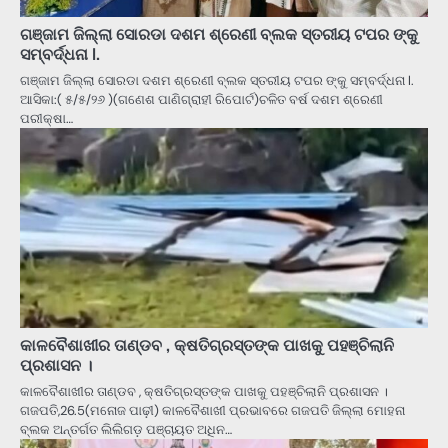
ଗଞ୍ଜାମ ଜିଲ୍ଲା ସୋରଡା ଦଶମ ଶ୍ରେଣୀ ବ୍ଲକ ସ୍ତରୀୟ ଟପର ଙ୍କୁ
ସମ୍ବର୍ଦ୍ଧନା l.
ଗଞ୍ଜାମ ଜିଲ୍ଲା ସୋରଡା ଦଶମ ଶ୍ରେଣୀ ବ୍ଲକ ସ୍ତରୀୟ ଟପର ଙ୍କୁ ସମ୍ବର୍ଦ୍ଧନା l.
ଆସିକା:( ୫/୫/୨୬ )(ଗଣେଶ ପାଣିଗ୍ରାହୀ ରିପୋର୍ଟ)ଚଳିତ ବର୍ଷ ଦଶମ ଶ୍ରେଣୀ
ପରୀକ୍ଷା…
କାଳବୈଶାଖୀର ତାଣ୍ଡବ , କ୍ଷତିଗ୍ରସ୍ତଙ୍କ ପାଖକୁ ପହଞ୍ଚିଲାନି
ପ୍ରଶାସନ ।
କାଳବୈଶାଖୀର ତାଣ୍ଡବ , କ୍ଷତିଗ୍ରସ୍ତଙ୍କ ପାଖକୁ ପହଞ୍ଚିଲାନି ପ୍ରଶାସନ ।
ଗଜପତି,26.5(ମନୋଜ ପାଢ଼ୀ) କାଳବୈଶାଖୀ ପ୍ରଭାବରେ ଗଜପତି ଜିଲ୍ଲା ମୋହନା
ବ୍ଲକ ଅନ୍ତର୍ଗତ ଲିଲିଗଡ଼ ପଞ୍ଚାୟତ ଅଧିନ…