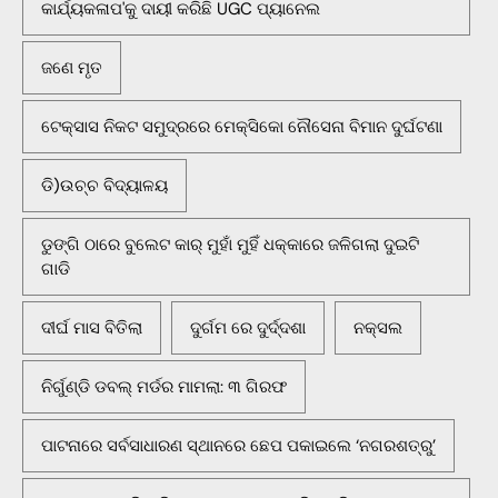
କାର୍ଯ୍ୟକଳାପ'କୁ ଦାୟୀ କରିଛି UGC ପ୍ୟାନେଲ
ଜଣେ ମୃତ
ଟେକ୍ସାସ ନିକଟ ସମୁଦ୍ରରେ ମେକ୍ସିକୋ ନୌସେନା ବିମାନ ଦୁର୍ଘଟଣା
ଡି)ଉଚ୍ଚ ବିଦ୍ୟାଳୟ
ଡୁଙ୍ଗି ଠାରେ ବୁଲେଟ କାର୍ ମୁହାଁ ମୁହିଁ ଧକ୍କାରେ ଜଳିଗଲା ଦୁଇଟି
ଗାଡି
ଦୀର୍ଘ ମାସ ବିତିଲା
ଦୁର୍ଗମ ରେ ଦୁର୍ଦ୍ଦଶା
ନକ୍ସଲ
ନିର୍ଗୁଣ୍ଡି ଡବଲ୍ ମର୍ଡର ମାମଲା: ୩ ଗିରଫ
ପାଟନାରେ ସର୍ବସାଧାରଣ ସ୍ଥାନରେ ଛେପ ପକାଇଲେ ‘ନଗରଶତ୍ରୁ’