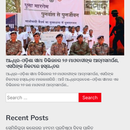
ଆନ୍ଧ୍ର–ଓଡ଼ିଶା ସୀମା ଡିଭିଜନର ୨୬ ମାଓବାଦୀଙ୍କ ଆତ୍ମସମର୍ପଣ,
ଏସପିଙ୍କ ନିକଟରେ ହସ୍ତାନ୍ତର
ଆନ୍ଧ୍ର–ଓଡ଼ିଶା ସୀମା ଡିଭିଜନର ୨୬ ମାଓବାଦୀଙ୍କ ଆତ୍ମସମର୍ପଣ, ଏସପିଙ୍କ
ନିକଟରେ ହସ୍ତାନ୍ତର ମାଲକାନାଗିରି : ଆଜି ଆନ୍ଧ୍ରପ୍ରଦେଶ–ଓଡ଼ିଶା ସୀମାର ଏକ
ଡିଭିଜନର ୨୬ ଜଣ ମାଓବାଦୀ ଆତ୍ମସମର୍ପଣ…
Search
for:
Recent Posts
ସେମିଳିଗୁଡ଼ା କଲେଜର ୪୧ତମ ପ୍ରତିଷ୍ଠା ଦିବସ ପାଳିତ