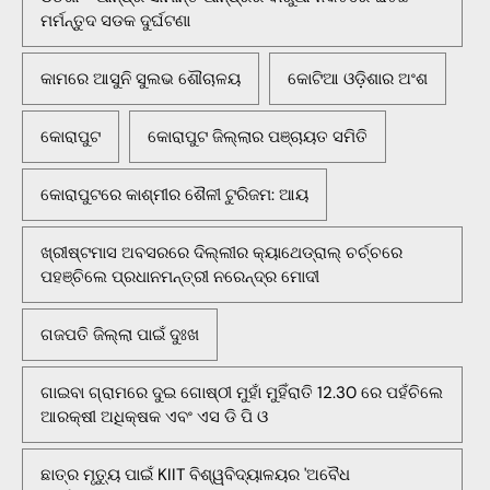
ମର୍ମନ୍ତୁଦ ସଡକ ଦୁର୍ଘଟଣା
କାମରେ ଆସୁନି ସୁଲଭ ଶୌଚାଳୟ
କୋଟିଆ ଓଡ଼ିଶାର ଅଂଶ
କୋରାପୁଟ
କୋରାପୁଟ ଜିଲ୍ଲାର ପଞ୍ଚାୟତ ସମିତି
କୋରାପୁଟରେ କାଶ୍ମୀର ଶୈଳୀ ଟୁରିଜମ: ଆୟ
ଖ୍ରୀଷ୍ଟମାସ ଅବସରରେ ଦିଲ୍ଲୀର କ୍ୟାଥେଡ୍ରାଲ୍ ଚର୍ଚ୍ଚରେ
ପହଞ୍ଚିଲେ ପ୍ରଧାନମନ୍ତ୍ରୀ ନରେନ୍ଦ୍ର ମୋଦୀ
ଗଜପତି ଜିଲ୍ଲା ପାଇଁ ଦୁଃଖ
ଗାଇବା ଗ୍ରାମରେ ଦୁଇ ଗୋଷ୍ଠୀ ମୁହାଁ ମୁହିଁରାତି 12.30 ରେ ପହଁଚିଲେ
ଆରକ୍ଷୀ ଅଧିକ୍ଷକ ଏବଂ ଏସ ଡି ପି ଓ
ଛାତ୍ର ମୃତ୍ୟୁ ପାଇଁ KIIT ବିଶ୍ୱବିଦ୍ୟାଳୟର 'ଅବୈଧ