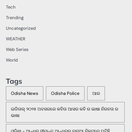
Tech
Trending
Uncategorized
WEATHER
Web Series
World
Tags
Odisha News
Odisha Police
ଆର
ଇଡିତାଲ୍ ୨୦୨୫ ଅବସରରେ କବିତା ଆସର କବି ର ଭାଷା ନିରବତା ର
ଭାଷା
ଓଡିଶା - ଆନ୍ଧ୍ର ସୀମାନ୍ତ ଆନ୍ଧ୍ରର ବାରୁଆ ନିକଟରେ ଘଟିଛି