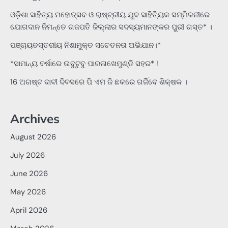
ଓଡ଼ିଶା ସାହିତ୍ୟ ମହୋତ୍ସବ ଓ ରାଷ୍ଟ୍ରୀୟ ଯୁବ ସାହିତ୍ୟିକ ସମ୍ମିଳନୀରେ
ଯୋଗଦାନ ନିମନ୍ତେ ଗଜପତି ଜିଲ୍ଲାର ସଦସ୍ୟମାନଙ୍କର ପୁରୀ ଗସ୍ତ* ।
ପଞ୍ଚାୟତସ୍ତରୀୟ ନିଶାମୁକ୍ତ ସଚେତନତା ଅଭିଯାନ।*
*ସାମାନ୍ୟ ବର୍ଷାରେ ଉବୁଟୁବୁ ପାରଳାଖେମୁଣ୍ଡି ସହର* !
16 ଅଗଷ୍ଟ ଦାବୀ ଦିବସରେ ପି ଏମ ଜି ଛକରେ ଗର୍ଜିବେ ଶିକ୍ଷକ ।
Archives
August 2026
July 2026
June 2026
May 2026
April 2026