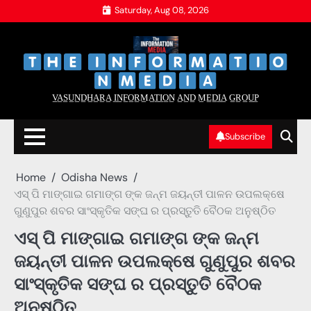
Skip
Saturday, Aug 08, 2026
to
content
‌
‌
V̲A̲S̲U̲N̲D̲H̲A̲R̲A̲ I̲N̲F̲O̲R̲M̲A̲T̲I̲O̲N̲ A̲N̲D̲ M̲E̲D̲I̲A̲ G̲R̲O̲U̲P̲
Subscribe
Home
Odisha News
ଏସ୍ ପି ମାଙ୍ଗାଇ ଗମାଙ୍ଗ ଙ୍କ ଜନ୍ମ ଜୟନ୍ତୀ ପାଳନ ଉପଲକ୍ଷେ
ଗୁଣୁପୁର ଶବର ସାଂସ୍କୃତିକ ସଙ୍ଘ ର ପ୍ରସ୍ତୁତି ବୈଠକ ଅନୁଷ୍ଠିତ
ଏସ୍ ପି ମାଙ୍ଗାଇ ଗମାଙ୍ଗ ଙ୍କ ଜନ୍ମ
ଜୟନ୍ତୀ ପାଳନ ଉପଲକ୍ଷେ ଗୁଣୁପୁର ଶବର
ସାଂସ୍କୃତିକ ସଙ୍ଘ ର ପ୍ରସ୍ତୁତି ବୈଠକ
ଅନୁଷ୍ଠିତ