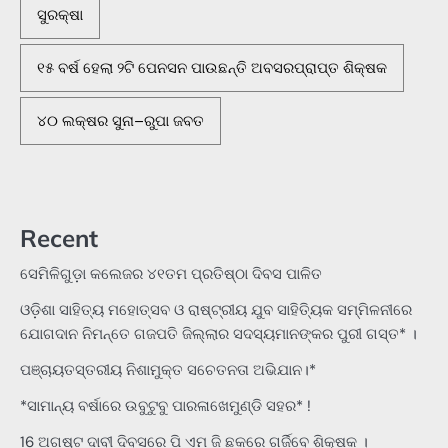
ସୁରକ୍ଷା
୧୫ ବର୍ଷ ହେଲା ୨ଟି ପେନସନ ପାଉଛନ୍ତି ଅବସରପ୍ରାପ୍ତ ଶିକ୍ଷକ
୪୦ ଲକ୍ଷର ସୁନା–ରୁପା ଜବତ
Recent
ସେମିଳିଗୁଡ଼ା କଲେଜର ୪୧ତମ ପ୍ରତିଷ୍ଠା ଦିବସ ପାଳିତ
ଓଡ଼ିଶା ସାହିତ୍ୟ ମହୋତ୍ସବ ଓ ରାଷ୍ଟ୍ରୀୟ ଯୁବ ସାହିତ୍ୟିକ ସମ୍ମିଳନୀରେ
ଯୋଗଦାନ ନିମନ୍ତେ ଗଜପତି ଜିଲ୍ଲାର ସଦସ୍ୟମାନଙ୍କର ପୁରୀ ଗସ୍ତ* ।
ପଞ୍ଚାୟତସ୍ତରୀୟ ନିଶାମୁକ୍ତ ସଚେତନତା ଅଭିଯାନ।*
*ସାମାନ୍ୟ ବର୍ଷାରେ ଉବୁଟୁବୁ ପାରଳାଖେମୁଣ୍ଡି ସହର* !
16 ଅଗଷ୍ଟ ଦାବୀ ଦିବସରେ ପି ଏମ ଜି ଛକରେ ଗର୍ଜିବେ ଶିକ୍ଷକ ।