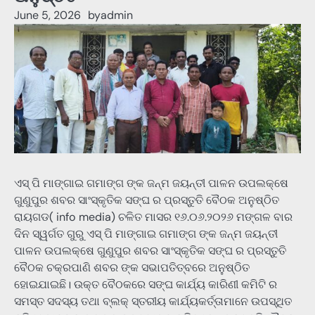
June 5, 2026
by
admin
ଏସ୍ ପି ମାଙ୍ଗାଇ ଗମାଙ୍ଗ ଙ୍କ ଜନ୍ମ ଜୟନ୍ତୀ ପାଳନ ଉପଲକ୍ଷେ
ଗୁଣୁପୁର ଶବର ସାଂସ୍କୃତିକ ସଙ୍ଘ ର ପ୍ରସ୍ତୁତି ବୈଠକ ଅନୁଷ୍ଠିତ
ରାୟଗଡ( info media) ଚଳିତ ମାସର ୧୬.୦୬.୨୦୨୬ ମଙ୍ଗଳ ବାର
ଦିନ ସ୍ୱର୍ଗତ ଗୁରୁ ଏସ୍ ପି ମାଙ୍ଗାଇ ଗମାଙ୍ଗ ଙ୍କ ଜନ୍ମ ଜୟନ୍ତୀ
ପାଳନ ଉପଲକ୍ଷେ ଗୁଣୁପୁର ଶବର ସାଂସ୍କୃତିକ ସଙ୍ଘ ର ପ୍ରସ୍ତୁତି
ବୈଠକ ଚକ୍ରପାଣି ଶବର ଙ୍କ ସଭାପତିତ୍ବରେ ଅନୁଷ୍ଠିତ
ହୋଇଯାଇଛି। ଉକ୍ତ ବୈଠକରେ ସଙ୍ଘ କାର୍ଯ୍ୟ କାରିଣୀ କମିଟି ର
ସମସ୍ତ ସଦସ୍ୟ ତଥା ବ୍ଲକ୍ ସ୍ତରୀୟ କାର୍ଯ୍ୟକର୍ତ୍ତାମାନେ ଉପସ୍ଥିତ