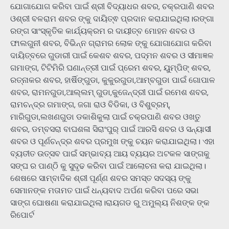
ଯୋଗାଯୋଗ କରିବା ପାଇଁ ଶ୍ରୀ ବିଦ୍ୟାଧର ଶବର, ଚକ୍ରପାଣି ଶବର
ଓଶ୍ରୀ ବଳରାମ ଶବର ଙ୍କୁ ଦାୟିତ୍ଵ ପ୍ରଦାନ କରାଯାଇଥିଲା।ରଙ୍ଗା
ରଙ୍ଗ ସାଂସ୍କୃତିକ କାର୍ଯ୍ୟକ୍ରମ ର ଦାୟୀତ୍ବ ମୋହନ ଶବର ଓ
ଫାଲଗୁନୀ ଶବର, ବିଭିନ୍ନ ଗ୍ରାମର ଲୋକ ଙ୍କୁ ଯୋଗାଯୋଗ କରିବା
ଦାୟିତ୍ବରେ ଗୁଡାରୀ ପାଇଁ କେଶବ ଶବର, ପଦ୍ମନ ଶବର ଓ ସୀମାଜ୍ଞଳ
ଗମାଙ୍ଗ, ଟିଟିମିରି ଘଣାନ୍ତ୍ରୀ ପାଇଁ ପ୍ରେମ ଶବର, ୟୁମ୍ପିଙ୍ ଶବର,
ରତ୍ନାକର ଶବର, ହାର୍ଷିଙ୍ଗୁଡା, କୁକୁରଗୁଡା,ଆମ୍ବଗୁଡା ପାଇଁ ଗୋପାଳ
ଶବର, ରାମନଗୁଡା,ଆଲ୍ଲମ୍ ଗୁଡା,କୁଜେନ୍ଦ୍ରୀ ପାଇଁ ରମେଶ ଶବର,
ରାମଚନ୍ଦ୍ର ଗମାଙ୍ଗ, ଜଗା ରାଓ ବିଡିକା, ଓ ବିଶୁବ୍ରମ୍,
ମାରିଗୁଡା,ଲଖଣଗୁଡା ଡକାଶିକୁଲା ପାଇଁ ଚକ୍ରପାଣି ଶବର ଓଖତୁ
ଶବର, ଡମ୍ବସରା ବାଘଶଳା ସିରାଂପୁର୍ ପାଇଁ ଆରସି ଶବର ଓ ସନ୍ୟାସୀ
ଶବର ଓ ପୂର୍ଣଚନ୍ଦ୍ର ଶବର ପ୍ରମୁଖ ଙ୍କୁ ଚୟନ କରାଯାଇଥିଲା। ଏହା
ବ୍ୟତୀତ ଉତ୍ସବ ପାଇଁ ସମ୍ଭାବ୍ୟ ଆୟ ବ୍ୟୟର ଅଟକଳ ସାଙ୍ଗକୁ
ସଙ୍ଘ ର ପାଣ୍ଠି କୁ ସୁଦୃଢ କରିବା ପାଇଁ ଆଲୋଚନା କରା ଯାଇଥିଲା।
ଶେଷରେ ସାମ୍ବାଦିକ ଶ୍ରୀ ପୂର୍ଣ୍ଣ ଶବର ସମସ୍ତ ସଦସ୍ୟ ଙ୍କୁ
ସେମାନଙ୍କ ମତାମତ ପାଇଁ ଧନ୍ୟବାଦ ଅର୍ପଣ କରିବା ପରେ ସଭା
ସାଙ୍ଗ ଘୋଷଣା କରାଯାଇଥିଲା।ରାୟଗଡ ରୁ ଅମୁଲ୍ୟ ନିଶଙ୍କ ଙ୍କ
ରିପୋର୍ଟ