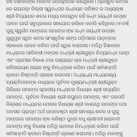
ରହି ସେମାନଙ୍କ ମତାମତ ଉପସ୍ଥାପନ କରିଥିଲେ। ପ୍ରସ୍ତୁତି ବୈଠକ
ରେ ରାୟଗଡ଼ା ଜିଲ୍ଲା ସ୍ୱତନ୍ତ୍ର ଉନ୍ନୟନ ପରିଷଦ ର ଅଧ୍ୟକ୍ଷ
ଶ୍ରୀ ବିଦ୍ୟାଧର ଶବର ମଧ୍ୟ ଉପସ୍ଥିତ ରହି ଜନ୍ମ ଜୟନ୍ତୀ ଉତ୍ସବ
ପାଳନ ପାଇଁ ସବୁପ୍ରକାର ସହଯୋଗ କରିବେ ବୋଲି କହିଥିଲେ।ଏ ବର୍ଷ
ଗୁରୁ ସ୍ୱର୍ଗତ ମାଙ୍ଗାଇ ଗମାଙ୍ଗ ଙ୍କ ଜନ୍ମ ଜୟନ୍ତୀ ଉତ୍ସବ
ଗୁଣୁପୁର ସ୍ଥିତ ଶବର ସାଂସ୍କୃତିକ ସଙ୍ଘ ପଡ଼ିଆରେ ଆଡ଼ମ୍ବର
ସହକାରେ ପାଳନ କରିବା ପାଇଁ ସ୍ଥିର କରାଗଲା। ଅତିଥି ହିସାବରେ
ମାନ୍ୟବର ଆଦିବାସୀ ମଙ୍ଗଳ ମନ୍ତ୍ରୀ ଶ୍ରୀଯୁକ୍ତ ନିତ୍ୟାନନ୍ଦ ଗଣ୍ଡ
ଏବଂ ଗ୍ରାମୀଣ ବିକାଶ ତଥା ପଞ୍ଚାୟତ ରାଜ ମନ୍ତ୍ରୀ ଶ୍ରୀଯୁକ୍ତ
ରବିନାରାୟଣ ନାୟକ ଙ୍କୁ ନିମନ୍ତ୍ରଣ କରିବା ପାଇଁ ସର୍ବସମ୍ମତି
କ୍ରମେ ନିଷ୍ପତ୍ତି ଗ୍ରହଣ କରାଗଲା। ଅନ୍ୟାନ୍ୟ ମାନ୍ୟଗଣ୍ୟ
ବ୍ୟକ୍ତିମାନଙ୍କ ମଧ୍ୟରେ ପୂର୍ବତନ ମୁଖ୍ୟମନ୍ତ୍ରୀ ଶ୍ରୀଯୁକ୍ତ
ଗିରିଧର ଗମାଙ୍ଗ ସ୍ଥାନୀୟ ମାନ୍ୟବର ବିଧାୟକ ଶ୍ରୀ ସତ୍ୟଜିତ
ଗମାଙ୍ଗ , ପୂର୍ବତନ ବିଧାୟକ ଶ୍ରୀ ରଘୁନାଥ ଗମାଙ୍ଗ, ଏବଂ ଗଜପତି
ଜିଲ୍ଲାର ମାନ୍ୟବର ମୋହନା ବିଧାୟକ ଶ୍ରୀ ଦାଶରଥି ଗମାଙ୍ଗ ତଥା
ଅବସର ପ୍ରାପ୍ତ ଅର୍ଥ ଉପଦେଷ୍ଟା ଶ୍ରୀ ଲାବଣ୍ୟ ଶବର ଓ ଗୁରୁ
ମାଙ୍ଗାଇ ଗମାଙ୍ଗ ଙ୍କ କନିଷ୍ଠ ପୁତ୍ର ବଧୂ ଶ୍ରୀମତୀ ହାରାବତୀ
ଗମାଙ୍ଗ ଙ୍କୁ ବିଶେଷ ଅତିଥି ଭାବରେ ନିମନ୍ତ୍ରଣ କରିବା ପାଇଁ
ସର୍ବସମ୍ମତି କ୍ରମେ ନିଷ୍ପତ୍ତି ଗ୍ରହଣ କରାଗଲା। ଅତିଥି ମାନଙ୍କୁ