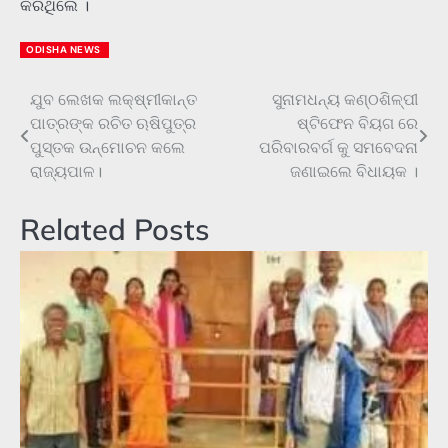
କରିଥିଲେ ।
ODISHA NEWS
ଯୁବ ଲେଖକ ଲକ୍ଷ୍ମୀକାନ୍ତ
ସୁନାମଧନ୍ୟ କଣ୍ଠଶିଳ୍ପୀ
Post
ପାତ୍ରଙ୍କ ରଚିତ ଋଷିପୁତ୍ର
ଷ୍ଟିଫେନ ବିୟଗ ରେ
navigation
ପୁସ୍ତକ ଉନ୍ମୋଚନ କଲେ
ପରିବାରବର୍ଗ କୁ ସମବେଦନା
ରାଜ୍ୟପାଳ।
ଜଣାଇଲେ ବିଧାୟକ ।
Related Posts