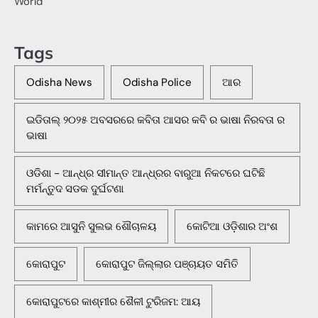
World
Tags
Odisha News
Odisha Police
ଆର
ଇଡିତାଲ୍ ୨୦୨୫ ଅବସରରେ କବିତା ଆସର କବି ର ଭାଷା ନିରବତା ର
ଭାଷା
ଓଡିଶା - ଆନ୍ଧ୍ର ସୀମାନ୍ତ ଆନ୍ଧ୍ରର ବାରୁଆ ନିକଟରେ ଘଟିଛି
ମର୍ମନ୍ତୁଦ ସଡକ ଦୁର୍ଘଟଣା
କାମରେ ଆସୁନି ସୁଲଭ ଶୌଚାଳୟ
କୋଟିଆ ଓଡ଼ିଶାର ଅଂଶ
କୋରାପୁଟ
କୋରାପୁଟ ଜିଲ୍ଲାର ପଞ୍ଚାୟତ ସମିତି
କୋରାପୁଟରେ କାଶ୍ମୀର ଶୈଳୀ ଟୁରିଜମ: ଆୟ