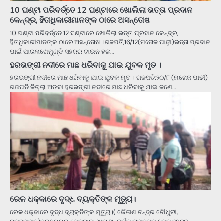
10 ଘଣ୍ଟା ପରିବର୍ତ୍ତେ 12 ଘଣ୍ଟାରେ ଖୋଲିଲା ଭତ୍ତା ପ୍ରଦାନ
କେନ୍ଦ୍ର, ହିତାଧିକାରୀମାନଙ୍କ ଠାରେ ଅସନ୍ତୋଷ
10 ଘଣ୍ଟା ପରିବର୍ତ୍ତେ 12 ଘଣ୍ଟାରେ ଖୋଲିଲା ଭତ୍ତା ପ୍ରଦାନ କେନ୍ଦ୍ର,
ହିତାଧିକାରୀମାନଙ୍କ ଠାରେ ଅସନ୍ତୋଷ ।ଗଜପତି,16/12(ମନୋଜ ପାଢ଼ୀ)ଭତ୍ତା ପ୍ରଦାନ
ପାଇଁ ପାରଳାଖେମୁଣ୍ଡି ସହରର ଟାଉନ ହଲ…
ହରଭଙ୍ଗୀ ନଦୀରେ ମାଛ ଧରିବାକୁ ଯାଇ ଯୁବକ ମୃତ ।
ହରଭଙ୍ଗୀ ନଦୀରେ ମାଛ ଧରିବାକୁ ଯାଇ ଯୁବକ ମୃତ । ଗଜପତି:୨୦/୮ (ମନୋଜ ପାଢୀ)
ଗଜପତି ଜିଲ୍ଲା ଅଡବା ହରଭଙ୍ଗୀ ନଦୀରେ ମାଛ ଧରିବାକୁ ଯାଇ ଜଣେ…
ରେଳ ଧକ୍କାରେ ବୃଦ୍ଧ ବ୍ୟକ୍ତିଙ୍କ ମୃତ୍ୟୁ।
ରେଳ ଧକ୍କାରେ ବୃଦ୍ଧ ବ୍ୟକ୍ତିଙ୍କ ମୃତ୍ୟୁ।( କୈଳାଶ ଚନ୍ଦ୍ର ଚୌଧୁରୀ,