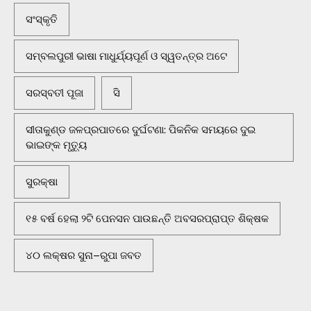
ସଂସ୍କୃତି
ସମ୍ବଲପୁରୀ ଭାଷା ମାଧୁର୍ଯ୍ୟପୂର୍ଣ ଓ ସ୍ୱତନ୍ତ୍ର ଅଟେ
ସରସ୍ବତୀ ପୂଜା
ସି
ସୀତାକୁଣ୍ଡ ଜଳପ୍ରପାତରେ ଦୁର୍ଘଟଣା: ପିକନିକ ସମୟରେ ଦୁଇ
ଭାଇଙ୍କ ମୃତ୍ୟୁ
ସୁରକ୍ଷା
୧୫ ବର୍ଷ ହେଲା ୨ଟି ପେନସନ ପାଉଛନ୍ତି ଅବସରପ୍ରାପ୍ତ ଶିକ୍ଷକ
୪୦ ଲକ୍ଷର ସୁନା–ରୁପା ଜବତ