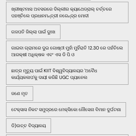
ଖ୍ରୀଷ୍ଟମାସ ଅବସରରେ ଦିଲ୍ଲୀର କ୍ୟାଥେଡ୍ରାଲ୍ ଚର୍ଚ୍ଚରେ
ପହଞ୍ଚିଲେ ପ୍ରଧାନମନ୍ତ୍ରୀ ନରେନ୍ଦ୍ର ମୋଦୀ
ଗଜପତି ଜିଲ୍ଲା ପାଇଁ ଦୁଃଖ
ଗାଇବା ଗ୍ରାମରେ ଦୁଇ ଗୋଷ୍ଠୀ ମୁହାଁ ମୁହିଁରାତି 12.30 ରେ ପହଁଚିଲେ
ଆରକ୍ଷୀ ଅଧିକ୍ଷକ ଏବଂ ଏସ ଡି ପି ଓ
ଛାତ୍ର ମୃତ୍ୟୁ ପାଇଁ KIIT ବିଶ୍ୱବିଦ୍ୟାଳୟର 'ଅବୈଧ
କାର୍ଯ୍ୟକଳାପ'କୁ ଦାୟୀ କରିଛି UGC ପ୍ୟାନେଲ
ଜଣେ ମୃତ
ଟେକ୍ସାସ ନିକଟ ସମୁଦ୍ରରେ ମେକ୍ସିକୋ ନୌସେନା ବିମାନ ଦୁର୍ଘଟଣା
ଡି)ଉଚ୍ଚ ବିଦ୍ୟାଳୟ