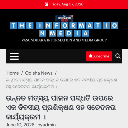
Skip
Friday, Aug 07, 2026
to
content
‌
‌
V̲A̲S̲U̲N̲D̲H̲A̲R̲A̲ I̲N̲F̲O̲R̲M̲A̲T̲I̲O̲N̲ A̲N̲D̲ M̲E̲D̲I̲A̲ G̲R̲O̲U̲P̲
Subscribe
Home
Odisha News
ଉନ୍ନତ ମତ୍ସ୍ୟ ପାଳନ ପଦ୍ଧତି ଉପରେ ଏକ ଦିବସୀୟ ପ୍ରଶିକ୍ଷଣ
ସହ ସଚେତନତା କାର୍ଯ୍ୟକ୍ରମ ।
ଉନ୍ନତ ମତ୍ସ୍ୟ ପାଳନ ପଦ୍ଧତି ଉପରେ
ଏକ ଦିବସୀୟ ପ୍ରଶିକ୍ଷଣ ସହ ସଚେତନତା
କାର୍ଯ୍ୟକ୍ରମ ।
June 10, 2026
by
admin