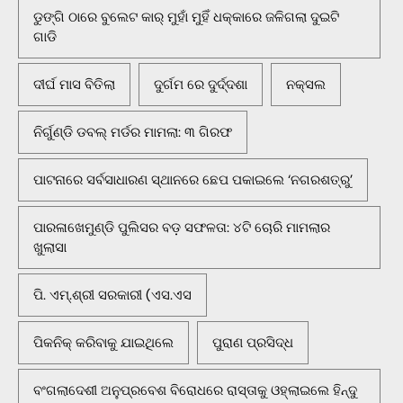
ଡୁଙ୍ଗି ଠାରେ ବୁଲେଟ କାର୍ ମୁହାଁ ମୁହିଁ ଧକ୍କାରେ ଜଳିଗଲା ଦୁଇଟି
ଗାଡି
ଦୀର୍ଘ ମାସ ବିତିଲା
ଦୁର୍ଗମ ରେ ଦୁର୍ଦ୍ଦଶା
ନକ୍ସଲ
ନିର୍ଗୁଣ୍ଡି ଡବଲ୍ ମର୍ଡର ମାମଲା: ୩ ଗିରଫ
ପାଟନାରେ ସର୍ବସାଧାରଣ ସ୍ଥାନରେ ଛେପ ପକାଇଲେ ‘ନଗରଶତ୍ରୁ’
ପାରଳାଖେମୁଣ୍ଡି ପୁଲିସର ବଡ଼ ସଫଳତା: ୪ଟି ଚୋରି ମାମଲାର
ଖୁଲାସା
ପି. ଏମ୍.ଶ୍ରୀ ସରକାରୀ (ଏସ.ଏସ
ପିକନିକ୍‌ କରିବାକୁ ଯାଇଥିଲେ
ପୁରାଣ ପ୍ରସିଦ୍ଧ
ବଂଗଲାଦେଶୀ ଅନୁପ୍ରବେଶ ବିରୋଧରେ ରାସ୍ତାକୁ ଓହ୍ଲାଇଲେ ହିନ୍ଦୁ