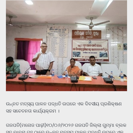
ଉନ୍ନତ ମତ୍ସ୍ୟ ପାଳନ ପଦ୍ଧତି ଉପରେ ଏକ ଦିବସୀୟ ପ୍ରଶିକ୍ଷଣ
ସହ ସଚେତନତା କାର୍ଯ୍ୟକ୍ରମ ।
ଗଜପତି(ମନୋଜ ପାଢ଼ୀ)୧୦/୦୬/୨୦୨୬ ଗଜପତି ଜିଲ୍ଲା ଗୁମ୍ମା ବ୍ଲକ
ସଦ୍ ଭାବନା ଗୃହ ଠାରେ ଉନ୍ନତ ମତ୍ସ୍ୟ ପାଳନ ପଦ୍ଧତି ଉପରେ ଏକ