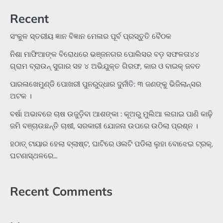
Recent
ସଂକୁଳ ସ୍ତରୀୟ ଜ୍ଞାନ ବିଜ୍ଞାନ ମେଳାର ପୂର୍ବ ପ୍ରସ୍ତୁତି ବୈଠକ
ନିଶା ମାଫିଆଙ୍କ ବିରୋଧରେ ଭଞ୍ଜନଗର ପୋଲିସର ବଡ଼ ସଫଳତା୪୪
ଗ୍ରାମ ବ୍ରାଉନ୍ ସୁଗାର ସହ ୪ ଅଭିଯୁକ୍ତ ଗିରଫ, କାର ଓ ବାଇକ୍ ଜବତ
ପାରଳାଖେମୁଣ୍ଡି ପୋଖରୀ ପୁନରୁଦ୍ଧାର ଦୁର୍ନୀତି: ୩ ଜଣଙ୍କୁ ଭିଜିଲାନ୍ସର
ଅଟକ ।
ବର୍ଷା ଅଭାବରେ ଚାଷ ଉଜୁଡ଼ିବା ଆଶଙ୍କା : କୂଅରୁ ମୁଲିଆ ଲଗାଇ ପାଣି କାଢ଼ି
ଜମି ବଞ୍ଚାଉଛନ୍ତି ଚାଷୀ, ସରକାରୀ ଯୋଜନା ଉପରେ ଉଠିଲା ପ୍ରଶ୍ନ ।
ହଠାତ୍‌ ଟାୟାର ହେଲା ବ୍ଲାଷ୍ଟ, ଘାଟିରେ ଓଲଟି ପଡିଲା ଲୁହା ବୋଝେଇ ଟ୍ରକ୍‌,
ଘଟଣାସ୍ଥଳରେ…
Recent Comments