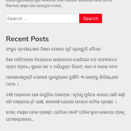
ବ୍ରହ୍ମପୁର)ବ୍ରହ୍ମପୁର ରେଳବାଇ ଥାନା ଅନ୍ତର୍ଗତ ରାମନଗର ରେଳ ଫାଟକ
ନିକଟରେ ରାସ୍ତା ପାର ହେଉଥିବା ବେଳେ…
Search
for:
Recent Posts
ସଂକୁଳ ସ୍ତରୀୟ ଜ୍ଞାନ ବିଜ୍ଞାନ ମେଳାର ପୂର୍ବ ପ୍ରସ୍ତୁତି ବୈଠକ
ନିଶା ମାଫିଆଙ୍କ ବିରୋଧରେ ଭଞ୍ଜନଗର ପୋଲିସର ବଡ଼ ସଫଳତା୪୪
ଗ୍ରାମ ବ୍ରାଉନ୍ ସୁଗାର ସହ ୪ ଅଭିଯୁକ୍ତ ଗିରଫ, କାର ଓ ବାଇକ୍ ଜବତ
ପାରଳାଖେମୁଣ୍ଡି ପୋଖରୀ ପୁନରୁଦ୍ଧାର ଦୁର୍ନୀତି: ୩ ଜଣଙ୍କୁ ଭିଜିଲାନ୍ସର
ଅଟକ ।
ବର୍ଷା ଅଭାବରେ ଚାଷ ଉଜୁଡ଼ିବା ଆଶଙ୍କା : କୂଅରୁ ମୁଲିଆ ଲଗାଇ ପାଣି କାଢ଼ି
ଜମି ବଞ୍ଚାଉଛନ୍ତି ଚାଷୀ, ସରକାରୀ ଯୋଜନା ଉପରେ ଉଠିଲା ପ୍ରଶ୍ନ ।
ହଠାତ୍‌ ଟାୟାର ହେଲା ବ୍ଲାଷ୍ଟ, ଘାଟିରେ ଓଲଟି ପଡିଲା ଲୁହା ବୋଝେଇ ଟ୍ରକ୍‌,
ଘଟଣାସ୍ଥଳରେ…