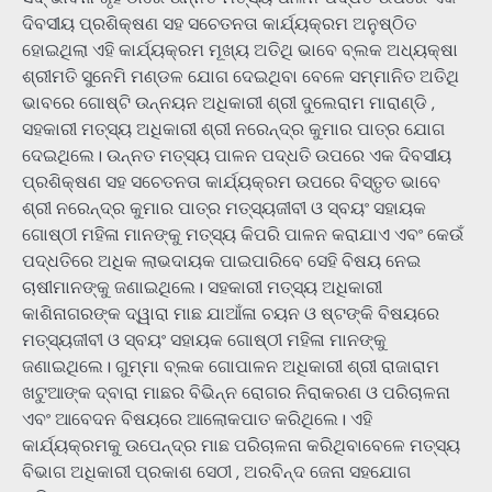
ଦିବସୀୟ ପ୍ରଶିକ୍ଷଣ ସହ ସଚେତନତା କାର୍ଯ୍ୟକ୍ରମ ଅନୁଷ୍ଠିତ
ହୋଇଥିଲା ‌ଏହି କାର୍ଯ୍ୟକ୍ରମ ମୂଖ୍ୟ ଅତିଥି ଭାବେ ବ୍ଲକ ଅଧ୍ୟକ୍ଷା
ଶ୍ରୀମତି ସୁନେମି ମଣ୍ଡଳ ଯୋଗ ଦେଇଥିବା ବେଳେ ସମ୍ମାନିତ ଅତିଥି
ଭାବରେ ଗୋଷ୍ଟି ଉନ୍ନୟନ ଅଧିକାରୀ ଶ୍ରୀ ଦୁଲେରାମ ମାରାଣ୍ଡି ,
ସହକାରୀ ମତ୍ସ୍ୟ ଅଧିକାରୀ ଶ୍ରୀ ନରେନ୍ଦ୍ର କୁମାର ପାତ୍ର ଯୋଗ
ଦେଇଥିଲେ। ଉନ୍ନତ ମତ୍ସ୍ୟ ପାଳନ ପଦ୍ଧତି ଉପରେ ଏକ ଦିବସୀୟ
ପ୍ରଶିକ୍ଷଣ ସହ ସଚେତନତା କାର୍ଯ୍ୟକ୍ରମ ଉପରେ ବିସ୍ତୃତ ଭାବେ
ଶ୍ରୀ ନରେନ୍ଦ୍ର କୁମାର ପାତ୍ର ମତ୍ସ୍ୟଜୀବୀ ଓ ସ୍ବୟଂ ସହାୟକ
ଗୋଷ୍ଠୀ ମହିଳା ମାନଙ୍କୁ ମତ୍ସ୍ୟ କିପରି ପାଳନ କରାଯାଏ ଏବଂ କେଉଁ
ପଦ୍ଧତିରେ ଅଧିକ ଲାଭଦାୟକ ପାଇପାରିବେ ସେହି ବିଷୟ ନେଇ
ଚାଷୀମାନଙ୍କୁ ଜଣାଇଥିଲେ। ସହକାରୀ ମତ୍ସ୍ୟ ଅଧିକାରୀ
କାଶିନାଗରଙ୍କ ଦ୍ୱାରା ମାଛ ଯାଆଁଳା ଚୟନ ଓ ଷ୍ଟଙ୍କି ବିଷୟରେ
ମତ୍ସ୍ୟଜୀବୀ ଓ ସ୍ବୟଂ ସହାୟକ ଗୋଷ୍ଠୀ ମହିଳା ମାନଙ୍କୁ
ଜଣାଇଥିଲେ। ଗୁମ୍ମା ବ୍ଲକ ଗୋପାଳନ ଅଧିକାରୀ ଶ୍ରୀ ରାଜାରାମ
ଖଟୁଆଙ୍କ ଦ୍ବାରା ମାଛର ବିଭିନ୍ନ ରୋଗର ନିରାକରଣ ଓ ପରିଚାଳନା
ଏବଂ ଆବେଦନ ବିଷୟରେ ଆଲୋକପାତ କରିଥିଲେ। ଏହି
କାର୍ଯ୍ୟକ୍ରମକୁ ଉପେନ୍ଦ୍ର ମାଛ ପରିଚାଳନା କରିଥିବାବେଳେ ମତ୍ସ୍ୟ
ବିଭାଗ ଅଧିକାରୀ ପ୍ରକାଶ ସେଠୀ , ଅରବିନ୍ଦ ଜେନା ସହଯୋଗ