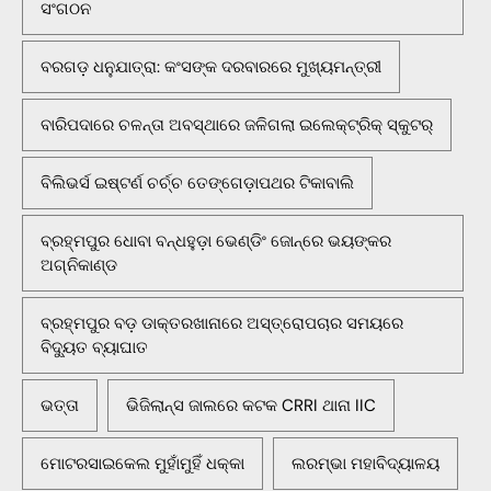
ସଂଗଠନ
ବରଗଡ଼ ଧନୁଯାତ୍ରା: କଂସଙ୍କ ଦରବାରରେ ମୁଖ୍ୟମନ୍ତ୍ରୀ
ବାରିପଦାରେ ଚଳନ୍ତା ଅବସ୍ଥାରେ ଜଳିଗଲା ଇଲେକ୍ଟ୍ରିକ୍ ସ୍କୁଟର୍
ବିଲିଭର୍ସ ଇଷ୍ଟର୍ଣ ଚର୍ଚ୍ଚ ତେଙ୍ଗେଡ଼ାପଥର ଟିକାବାଲି
ବ୍ରହ୍ମପୁର ଧୋବା ବନ୍ଧହୁଡ଼ା ଭେଣ୍ଡିଂ ଜୋନ୍‌ରେ ଭୟଙ୍କର
ଅଗ୍ନିକାଣ୍ଡ
ବ୍ରହ୍ମପୁର ବଡ଼ ଡାକ୍ତରଖାନାରେ ଅସ୍ତ୍ରୋପଚାର ସମୟରେ
ବିଦ୍ୟୁତ ବ୍ୟାଘାତ
ଭତ୍ତା
ଭିଜିଲାନ୍ସ ଜାଲରେ କଟକ CRRI ଥାନା IIC
ମୋଟରସାଇକେଲ ମୁହାଁମୁହିଁ ଧକ୍କା
ଲରମ୍ଭା ମହାବିଦ୍ୟାଳୟ