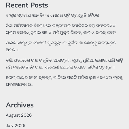
Recent Posts
ସଂକୁଳ ସ୍ତରୀୟ ଜ୍ଞାନ ବିଜ୍ଞାନ ମେଳାର ପୂର୍ବ ପ୍ରସ୍ତୁତି ବୈଠକ
ନିଶା ମାଫିଆଙ୍କ ବିରୋଧରେ ଭଞ୍ଜନଗର ପୋଲିସର ବଡ଼ ସଫଳତା୪୪
ଗ୍ରାମ ବ୍ରାଉନ୍ ସୁଗାର ସହ ୪ ଅଭିଯୁକ୍ତ ଗିରଫ, କାର ଓ ବାଇକ୍ ଜବତ
ପାରଳାଖେମୁଣ୍ଡି ପୋଖରୀ ପୁନରୁଦ୍ଧାର ଦୁର୍ନୀତି: ୩ ଜଣଙ୍କୁ ଭିଜିଲାନ୍ସର
ଅଟକ ।
ବର୍ଷା ଅଭାବରେ ଚାଷ ଉଜୁଡ଼ିବା ଆଶଙ୍କା : କୂଅରୁ ମୁଲିଆ ଲଗାଇ ପାଣି କାଢ଼ି
ଜମି ବଞ୍ଚାଉଛନ୍ତି ଚାଷୀ, ସରକାରୀ ଯୋଜନା ଉପରେ ଉଠିଲା ପ୍ରଶ୍ନ ।
ହଠାତ୍‌ ଟାୟାର ହେଲା ବ୍ଲାଷ୍ଟ, ଘାଟିରେ ଓଲଟି ପଡିଲା ଲୁହା ବୋଝେଇ ଟ୍ରକ୍‌,
ଘଟଣାସ୍ଥଳରେ…
Archives
August 2026
July 2026