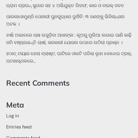
ଗ୍ରାମ ବ୍ରାଉନ୍ ସୁଗାର ସହ ୪ ଅଭିଯୁକ୍ତ ଗିରଫ, କାର ଓ ବାଇକ୍ ଜବତ
ପାରଳାଖେମୁଣ୍ଡି ପୋଖରୀ ପୁନରୁଦ୍ଧାର ଦୁର୍ନୀତି: ୩ ଜଣଙ୍କୁ ଭିଜିଲାନ୍ସର
ଅଟକ ।
ବର୍ଷା ଅଭାବରେ ଚାଷ ଉଜୁଡ଼ିବା ଆଶଙ୍କା : କୂଅରୁ ମୁଲିଆ ଲଗାଇ ପାଣି କାଢ଼ି
ଜମି ବଞ୍ଚାଉଛନ୍ତି ଚାଷୀ, ସରକାରୀ ଯୋଜନା ଉପରେ ଉଠିଲା ପ୍ରଶ୍ନ ।
ହଠାତ୍‌ ଟାୟାର ହେଲା ବ୍ଲାଷ୍ଟ, ଘାଟିରେ ଓଲଟି ପଡିଲା ଲୁହା ବୋଝେଇ ଟ୍ରକ୍‌,
ଘଟଣାସ୍ଥଳରେ…
Recent Comments
Meta
Log in
Entries feed