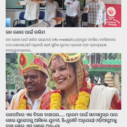
ଜନ ଗଣନା ପାଇଁ ତାଲିମ
ଜନ ଗଣନା ପାଇଁ ତାଲିମ ରାୟଗଡ( info media)ଚନ୍ଦ୍ରପୁର ତହସିଲ, ତହସିଲଦାର
ତଥା ସେନସସ୍ ଚାର୍ଜ ଅଧିକାରି ଶ୍ରୀ ସୁନିଲ କୁମାର ପ୍ରଧାନ ଙ୍କ ପ୍ରତ୍ୟକ୍ଷ
ତତ୍ତ୍ୱାବଧାନରେ…
ଗଜପତିରେ ଏକ ବିରଳ ବାହାଘର….. ପ୍ରେମ ପାଇଁ ସାତସମୁଦ୍ର ପାର
ହୋଇ ୟୁରୋପରୁ ଆସିଲେ ଯୁବତୀ, ହିନ୍ଦୁରୀତି ଅନୁଯାୟୀ ଓଡ଼ିଆପୁଅକୁ
ବାହା ହୋଇ ଏନା ହେଲେ ଅନନ୍ୟା