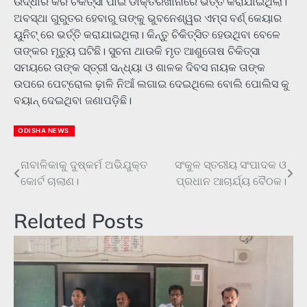
ଉଦ୍ଧାର କରି ଚିକିତ୍ସା ପାଇଁ ଡାକ୍ତରଖାନାରେ ଭର୍ତ୍ତି କରାଯାଇଥିଲା।
ଅବସ୍ଥା ଗୁରୁତର ହେବାରୁ ତାଙ୍କୁ ଭୁବନେଶ୍ୱର ଏମ୍ସ ବର୍ଣ୍ କେୟାର
ୟୁନିଟ୍ ରେ ଭର୍ତ୍ତି କରାଯାଇଥିଲା। କିନ୍ତୁ ଚିକିତ୍ସିତ ହେଉଥିବା ବେଳେ
ତାଙ୍କର ମୃତ୍ୟୁ ଘଟିଛି। ସୁଚନା ଥାଉକି ମୃତ ଆଶୁତୋଷ ଚିକିତ୍ସା
ସମୟରେ ତାଙ୍କ ସ୍ତ୍ରୀ ସନ୍ଧ୍ୟା ଓ ଶାଳକ ଦିବସ ନାୟକ ତାଙ୍କ
ଉପରେ ପେଟ୍ରୋଲ ଢ଼ାଳି ନିଆଁ ଲଗାଇ ଦେଇଥିଲେ ବୋଲି ପୋଲିସ କୁ
ବୟାନ୍ ଦେଇଥିବା ଜଣାପଡ଼ିଛି।
ODISHA NEWS
ନାବାଳିକାକୁ ଦୁଷ୍କର୍ମ ଅଭିଯୁକ୍ତ
ସଂକୁଳ ସ୍ତରୀୟ ସଂପାଦକ ଓ
Post
କୋର୍ଟ ଚାଲାଣ।
ପ୍ରଧାନ ଆଚାର୍ଯ୍ୟ ବୈଠକ।
navigation
Related Posts