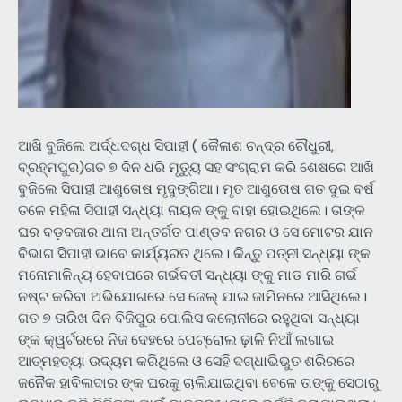
ଆଖି ବୁଜିଲେ ଅର୍ଦ୍ଧଦଗ୍ଧ ସିପାହୀ ( କୈଳାଶ ଚନ୍ଦ୍ର ଚୌଧୁରୀ,
ବ୍ରହ୍ମପୁର)ଗତ ୭ ଦିନ ଧରି ମୃତ୍ୟୁ ସହ ସଂଗ୍ରାମ କରି ଶେଷରେ ଆଖି
ବୁଜିଲେ ସିପାହୀ ଆଶୁତୋଷ ମୃଦୁଙ୍ଗିଆ। ମୃତ ଆଶୁତୋଷ ଗତ ଦୁଇ ବର୍ଷ
ତଳେ ମହିଳା ସିପାହୀ ସନ୍ଧ୍ୟା ନାୟକ ଙ୍କୁ ବାହା ହୋଇଥିଲେ। ତାଙ୍କ
ଘର ବଡ଼ବଜାର ଥାନା ଅନ୍ତର୍ଗତ ପାଣ୍ଡବ ନଗର ଓ ସେ ମୋଟର ଯାନ
ବିଭାଗ ସିପାହୀ ଭାବେ କାର୍ଯ୍ୟରତ ଥିଲେ। କିନ୍ତୁ ପତ୍ନୀ ସନ୍ଧ୍ୟା ଙ୍କ
ମନୋମାଳିନ୍ୟ ହେବାପରେ ଗର୍ଭବତୀ ସନ୍ଧ୍ୟା ଙ୍କୁ ମାଡ ମାରି ଗର୍ଭ
ନଷ୍ଟ କରିବା ଅଭିଯୋଗରେ ସେ ଜେଲ୍ ଯାଇ ଜାମିନରେ ଆସିଥିଲେ।
ଗତ ୭ ତାରିଖ ଦିନ ବିଜିପୁର ପୋଲିସ କଲୋନୀରେ ରହୁଥିବା ସନ୍ଧ୍ୟା
ଙ୍କ କ୍ୱର୍ଟରରେ ନିଜ ଦେହରେ ପେଟ୍ରୋଲ ଢ଼ାଳି ନିଆଁ ଲଗାଇ
ଆତ୍ମହତ୍ୟା ଉଦ୍ୟମ କରିଥିଲେ ଓ ସେହି ଦଗ୍ଧାଭିଭୁତ ଶରିରରେ
ଜନୈକ ହାବିଲଦାର ଙ୍କ ଘରକୁ ଚାଲିଯାଇଥିବା ବେଳେ ତାଙ୍କୁ ସେଠାରୁ