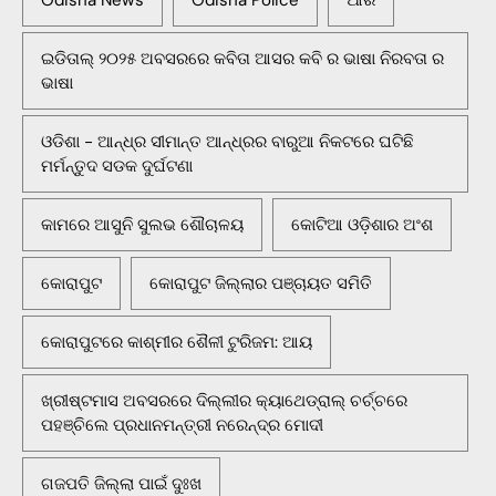
Odisha News
Odisha Police
ଆର
ଇଡିତାଲ୍ ୨୦୨୫ ଅବସରରେ କବିତା ଆସର କବି ର ଭାଷା ନିରବତା ର
ଭାଷା
ଓଡିଶା - ଆନ୍ଧ୍ର ସୀମାନ୍ତ ଆନ୍ଧ୍ରର ବାରୁଆ ନିକଟରେ ଘଟିଛି
ମର୍ମନ୍ତୁଦ ସଡକ ଦୁର୍ଘଟଣା
କାମରେ ଆସୁନି ସୁଲଭ ଶୌଚାଳୟ
କୋଟିଆ ଓଡ଼ିଶାର ଅଂଶ
କୋରାପୁଟ
କୋରାପୁଟ ଜିଲ୍ଲାର ପଞ୍ଚାୟତ ସମିତି
କୋରାପୁଟରେ କାଶ୍ମୀର ଶୈଳୀ ଟୁରିଜମ: ଆୟ
ଖ୍ରୀଷ୍ଟମାସ ଅବସରରେ ଦିଲ୍ଲୀର କ୍ୟାଥେଡ୍ରାଲ୍ ଚର୍ଚ୍ଚରେ
ପହଞ୍ଚିଲେ ପ୍ରଧାନମନ୍ତ୍ରୀ ନରେନ୍ଦ୍ର ମୋଦୀ
ଗଜପତି ଜିଲ୍ଲା ପାଇଁ ଦୁଃଖ