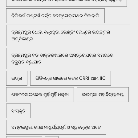
ବିଲିଭର୍ସ ଇଷ୍ଟର୍ଣ ଚର୍ଚ୍ଚ ତେଙ୍ଗେଡ଼ାପଥର ଟିକାବାଲି
ବ୍ରହ୍ମପୁର ଧୋବା ବନ୍ଧହୁଡ଼ା ଭେଣ୍ଡିଂ ଜୋନ୍‌ରେ ଭୟଙ୍କର
ଅଗ୍ନିକାଣ୍ଡ
ବ୍ରହ୍ମପୁର ବଡ଼ ଡାକ୍ତରଖାନାରେ ଅସ୍ତ୍ରୋପଚାର ସମୟରେ
ବିଦ୍ୟୁତ ବ୍ୟାଘାତ
ଭତ୍ତା
ଭିଜିଲାନ୍ସ ଜାଲରେ କଟକ CRRI ଥାନା IIC
ମୋଟରସାଇକେଲ ମୁହାଁମୁହିଁ ଧକ୍କା
ଲରମ୍ଭା ମହାବିଦ୍ୟାଳୟ
ସଂସ୍କୃତି
ସମ୍ବଲପୁରୀ ଭାଷା ମାଧୁର୍ଯ୍ୟପୂର୍ଣ ଓ ସ୍ୱତନ୍ତ୍ର ଅଟେ