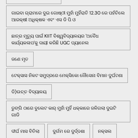
ଗାଇବା ଗ୍ରାମରେ ଦୁଇ ଗୋଷ୍ଠୀ ମୁହାଁ ମୁହିଁରାତି 12.30 ରେ ପହଁଚିଲେ
ଆରକ୍ଷୀ ଅଧିକ୍ଷକ ଏବଂ ଏସ ଡି ପି ଓ
ଛାତ୍ର ମୃତ୍ୟୁ ପାଇଁ KIIT ବିଶ୍ୱବିଦ୍ୟାଳୟର 'ଅବୈଧ
କାର୍ଯ୍ୟକଳାପ'କୁ ଦାୟୀ କରିଛି UGC ପ୍ୟାନେଲ
ଜଣେ ମୃତ
ଟେକ୍ସାସ ନିକଟ ସମୁଦ୍ରରେ ମେକ୍ସିକୋ ନୌସେନା ବିମାନ ଦୁର୍ଘଟଣା
ଡି)ଉଚ୍ଚ ବିଦ୍ୟାଳୟ
ଡୁଙ୍ଗି ଠାରେ ବୁଲେଟ କାର୍ ମୁହାଁ ମୁହିଁ ଧକ୍କାରେ ଜଳିଗଲା ଦୁଇଟି
ଗାଡି
ଦୀର୍ଘ ମାସ ବିତିଲା
ଦୁର୍ଗମ ରେ ଦୁର୍ଦ୍ଦଶା
ନକ୍ସଲ