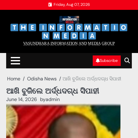
Skip
Friday, Aug 07, 2026
to
content
‌
‌
V̲A̲S̲U̲N̲D̲H̲A̲R̲A̲ I̲N̲F̲O̲R̲M̲A̲T̲I̲O̲N̲ A̲N̲D̲ M̲E̲D̲I̲A̲ G̲R̲O̲U̲P̲
Subscribe
Home
Odisha News
ଆଖି ବୁଜିଲେ ଅର୍ଦ୍ଧଦଗ୍ଧ ସିପାହୀ
ଆଖି ବୁଜିଲେ ଅର୍ଦ୍ଧଦଗ୍ଧ ସିପାହୀ
June 14, 2026
by
admin