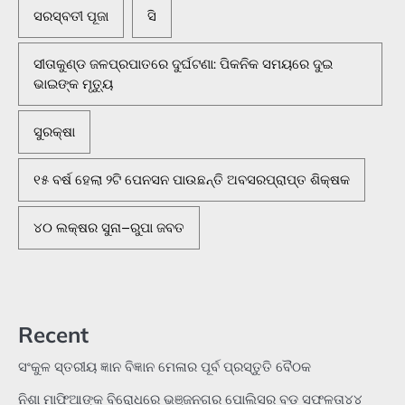
ସରସ୍ବତୀ ପୂଜା
ସି
ସୀତାକୁଣ୍ଡ ଜଳପ୍ରପାତରେ ଦୁର୍ଘଟଣା: ପିକନିକ ସମୟରେ ଦୁଇ
ଭାଇଙ୍କ ମୃତ୍ୟୁ
ସୁରକ୍ଷା
୧୫ ବର୍ଷ ହେଲା ୨ଟି ପେନସନ ପାଉଛନ୍ତି ଅବସରପ୍ରାପ୍ତ ଶିକ୍ଷକ
୪୦ ଲକ୍ଷର ସୁନା–ରୁପା ଜବତ
Recent
ସଂକୁଳ ସ୍ତରୀୟ ଜ୍ଞାନ ବିଜ୍ଞାନ ମେଳାର ପୂର୍ବ ପ୍ରସ୍ତୁତି ବୈଠକ
ନିଶା ମାଫିଆଙ୍କ ବିରୋଧରେ ଭଞ୍ଜନଗର ପୋଲିସର ବଡ଼ ସଫଳତା୪୪