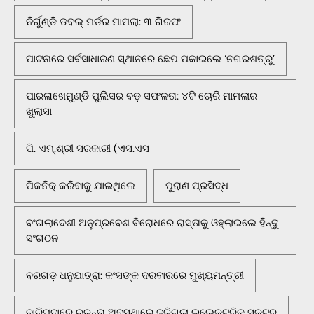
ନିର୍ଗୁଣ୍ଡି ଡବଲ୍ ମର୍ଡର ମାମଲା: ୩ ଗିରଫ
ପାଟନାରେ ସର୍ବସାଧାରଣ ସ୍ଥାନରେ ଛେପ ପକାଇଲେ ‘ନଗରଶତ୍ରୁ’
ପାରଳାଖେମୁଣ୍ଡି ପୁଲିସର ବଡ଼ ସଫଳତା: ୪ଟି ଚୋରି ମାମଲାର
ଖୁଲାସା
ପି. ଏମ୍.ଶ୍ରୀ ସରକାରୀ (ଏସ.ଏସ
ପିକନିକ୍‌ କରିବାକୁ ଯାଇଥିଲେ
ପୁରାଣ ପ୍ରସିଦ୍ଧ
ବଂଗଲାଦେଶୀ ଅନୁପ୍ରବେଶ ବିରୋଧରେ ରାସ୍ତାକୁ ଓହ୍ଲାଇଲେ ହିନ୍ଦୁ
ସଂଗଠନ
ବରଗଡ଼ ଧନୁଯାତ୍ରା: କଂସଙ୍କ ଦରବାରରେ ମୁଖ୍ୟମନ୍ତ୍ରୀ
ବାରିପଦାରେ ଚଳନ୍ତା ଅବସ୍ଥାରେ ଜଳିଗଲା ଇଲେକ୍ଟ୍ରିକ୍ ସ୍କୁଟର୍