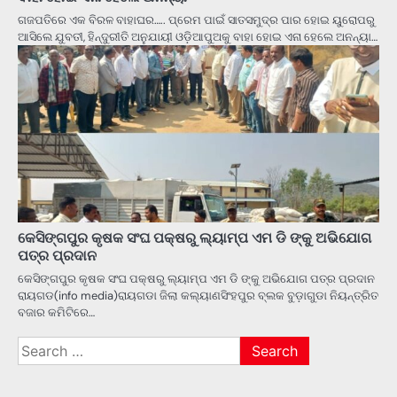
ଗଜପତିରେ ଏକ ବିରଳ ବାହାଘର….. ପ୍ରେମ ପାଇଁ ସାତସମୁଦ୍ର ପାର ହୋଇ ୟୁରୋପରୁ
ଆସିଲେ ଯୁବତୀ, ହିନ୍ଦୁରୀତି ଅନୁଯାୟୀ ଓଡ଼ିଆପୁଅକୁ ବାହା ହୋଇ ଏନା ହେଲେ ଅନନ୍ୟା…
କେସିଙ୍ଗପୁର କୃଷକ ସଂଘ ପକ୍ଷରୁ ଲ୍ୟାମ୍ପ ଏମ ଡି ଙ୍କୁ ଅଭିଯୋଗ
ପତ୍ର ପ୍ରଦାନ
କେସିଙ୍ଗପୁର କୃଷକ ସଂଘ ପକ୍ଷରୁ ଲ୍ୟାମ୍ପ ଏମ ଡି ଙ୍କୁ ଅଭିଯୋଗ ପତ୍ର ପ୍ରଦାନ
ରାୟଗଡ(info media)ରାୟଗଡା ଜିଲା କଲ୍ୟାଣସିଂହପୁର ବ୍ଲକ ବୁଡ଼ାଗୁଡା ନିୟନ୍ତ୍ରିତ
ବଜାର କମିଟିରେ…
Search
for: