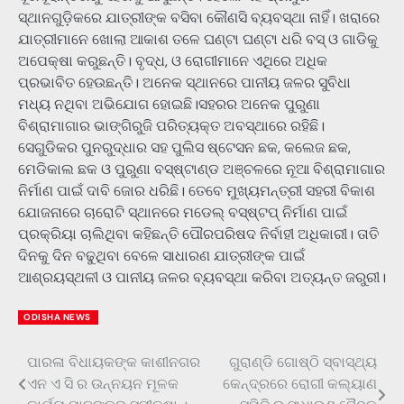
ସ୍ଥାନଗୁଡ଼ିକରେ ଯାତ୍ରୀଙ୍କ ବସିବା କୌଣସି ବ୍ୟବସ୍ଥା ନାହିଁ। ଖରାରେ
ଯାତ୍ରୀମାନେ ଖୋଲା ଆକାଶ ତଳେ ଘଣ୍ଟା ଘଣ୍ଟା ଧରି ବସ୍‌ ଓ ଗାଡିକୁ
ଅପେକ୍ଷା କରୁଛନ୍ତି। ବୃଦ୍ଧ, ଓ ରୋଗୀମାନେ ଏଥିରେ ଅଧିକ
ପ୍ରଭାବିତ ହେଉଛନ୍ତି। ଅନେକ ସ୍ଥାନରେ ପାନୀୟ ଜଳର ସୁବିଧା
ମଧ୍ୟ ନଥିବା ଅଭିଯୋଗ ହୋଇଛି।ସହରର ଅନେକ ପୁରୁଣା
ବିଶ୍ରାମାଗାର ଭାଙ୍ଗିରୁଜି ପରିତ୍ୟକ୍ତ ଅବସ୍ଥାରେ ରହିଛି।
ସେଗୁଡିକର ପୁନରୁଦ୍ଧାର ସହ ପୁଲିସ ଷ୍ଟେସନ ଛକ, କଲେଜ ଛକ,
ମେଡିକାଲ ଛକ ଓ ପୁରୁଣା ବସ୍‌ଷ୍ଟାଣ୍ଡ ଅଞ୍ଚଳରେ ନୂଆ ବିଶ୍ରାମାଗାର
ନିର୍ମାଣ ପାଇଁ ଦାବି ଜୋର ଧରିଛି। ତେବେ ମୁଖ୍ୟମନ୍ତ୍ରୀ ସହରୀ ବିକାଶ
ଯୋଜନାରେ ଚାରୋଟି ସ୍ଥାନରେ ମଡେଲ୍‌ ବସ୍‌ଷ୍ଟପ୍‌ ନିର୍ମାଣ ପାଇଁ
ପ୍ରକ୍ରିୟା ଚାଲିଥିବା କହିଛନ୍ତି ପୌରପରିଷଦ ନିର୍ବାହୀ ଅଧିକାରୀ। ତାତି
ଦିନକୁ ଦିନ ବଢୁଥିବା ବେଳେ ସାଧାରଣ ଯାତ୍ରୀଙ୍କ ପାଇଁ
ଆଶ୍ରୟସ୍ଥଳୀ ଓ ପାନୀୟ ଜଳର ବ୍ୟବସ୍ଥା କରିବା ଅତ୍ୟନ୍ତ ଜରୁରୀ।
ODISHA NEWS
ପାରଳା ବିଧାୟକଙ୍କ କାଶୀନଗର
ଗୁରାଣ୍ଡି ଗୋଷ୍ଠି ସ୍ବାସ୍ଥ୍ୟ
Post
ଏନ ଏ ସି ର ଉନ୍ନୟନ ମୂଳକ
କେନ୍ଦ୍ରରେ ରୋଗୀ କଲ୍ୟାଣ
navigation