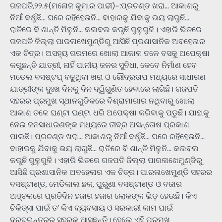
ଗଜପତି,୨୨.୫(ମନୋଜ କୁମାର ପାଢୀ)-:ପ୍ରଚଣ୍ଡ ଖରା… ଆକାଶରୁ
ନିଆଁ ବର୍ଷୁଛି… ଘରେ ରହିହେଉନି… ବାହାରକୁ ଯିବାକୁ ଭୟ ଲାଗୁଛି…
ରାତିରେ ବି ଶାନ୍ତି ମିଳୁନି… କଲବଲ କରୁଛି ଗୁଳୁଗୁଳି। ଏହାରି ଭିତରେ
ଗଜପତି ଜିଲ୍ଲା ପାରଳାଖେମୁଣ୍ଡିରୁ ଆସିଛି ପ୍ରଶାସାନିକ ଅବହେଳାର
ଏକ ଚିତ୍ର। ଅସହ୍ୟ ଗରମରେ ଖୋଲା ଆକାଳ ତଳେ ବସକୁ ଅପେକ୍ଷା
କରୁଛନ୍ତି ଯାତ୍ରୀ, ନାହିଁ ପାନୀୟ ଜଳର ସୁବିଧା, କେବେ ନିର୍ମାଣ ହେବ
ମଡେଲ ବସଷ୍ଟପ୍ ବଢୁଥିବା ଖରା ଓ ରୌଦ୍ରତାପ ମଧ୍ୟରେ ସାଧାରଣ
ଯାତ୍ରୀଙ୍କ ଦୁଃଖ ଦିନକୁ ଦିନ ଦ୍ୱିଗୁଣିତ ହେବାରେ ଲାଗିଛି। ଗଜପତି
ସହରର ପ୍ରମୁଖ ସ୍ଥାନଗୁଡିକରେ ବିଶ୍ରାମାଗାର ନଥିବାରୁ ଖୋଲା
ଆକାଶ ତଳେ ଘଣ୍ଟା ଘଣ୍ଟା ଧରି ଅପେକ୍ଷା କରିବାକୁ ପଡୁଛି। ଯାହାକୁ
ନେଇ ଜନସାଧାରଣଙ୍କ ମଧ୍ୟରେ ତୀବ୍ର ଅସନ୍ତୋଷ ପ୍ରକାଶ
ପାଇଛି। ପ୍ରଚଣ୍ଡ ଖରା… ଆକାଶରୁ ନିଆଁ ବର୍ଷୁଛି… ଘରେ ରହିହେଉନି…
ବାହାରକୁ ଯିବାକୁ ଭୟ ଲାଗୁଛି… ରାତିରେ ବି ଶାନ୍ତି ମିଳୁନି… କଲବଲ
କରୁଛି ଗୁଳୁଗୁଳି। ଏହାରି ଭିତରେ ଗଜପତି ଜିଲ୍ଲା ପାରଳାଖେମୁଣ୍ଡିରୁ
ଆସିଛି ପ୍ରଶାସାନିକ ଅବହେଳାର ଏକ ଚିତ୍ର। ପାରଳାଖେମୁଣ୍ଡି ସହରର
ବସଷ୍ଟାଣ୍ଡ, ମେଡିକାଲ ଛକ, ପୁରୁଣା ବସଷ୍ଟାଣ୍ଡ ଓ ବଜାର
ଅଞ୍ଚଳରେ ପ୍ରତିଦିନ ହଜାର ହଜାର ଲୋକଙ୍କ ଭିଡ଼ ହେଉଛି। କିଏ
ଚିକିତ୍ସା ପାଇଁ ତ’ କିଏ ବ୍ୟବସାୟ ଓ ସରକାରୀ କାମ ପାଇଁ
ଦୂରଦୂରାନ୍ତରରୁ ସହରକୁ ଆସୁଛନ୍ତି। ହେଲେ ଏହି ପ୍ରମୁଖ