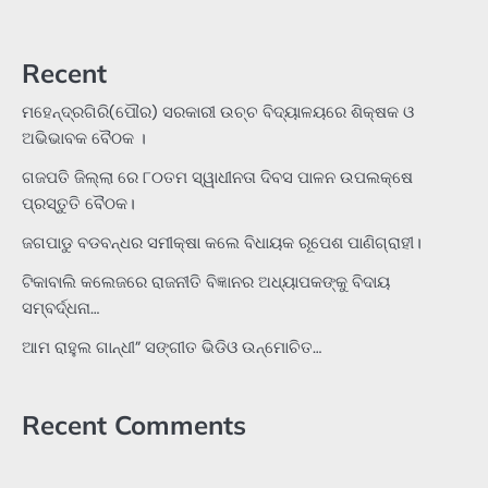
Recent
ମହେନ୍ଦ୍ରଗିରି(ପୌର) ସରକାରୀ ଉଚ୍ଚ ବିଦ୍ୟାଳୟରେ ଶିକ୍ଷକ ଓ
ଅଭିଭାବକ ବୈଠକ ।
ଗଜପତି ଜିଲ୍ଲା ରେ ୮୦ତମ ସ୍ୱାଧୀନତା ଦିବସ ପାଳନ ଉପଲକ୍ଷେ
ପ୍ରସ୍ତୁତି ବୈଠକ।
ଜଗପାଡୁ ବଡବନ୍ଧର ସମୀକ୍ଷା କଲେ ବିଧାୟକ ରୂପେଶ ପାଣିଗ୍ରାହୀ।
ଟିକାବାଲି କଲେଜରେ ରାଜନୀତି ବିଜ୍ଞାନର ଅଧ୍ୟାପକଙ୍କୁ ବିଦାୟ
ସମ୍ବର୍ଦ୍ଧନା…
ଆମ ରାହୁଲ ଗାନ୍ଧୀ” ସଙ୍ଗୀତ ଭିଡିଓ ଉନ୍ମୋଚିତ…
Recent Comments