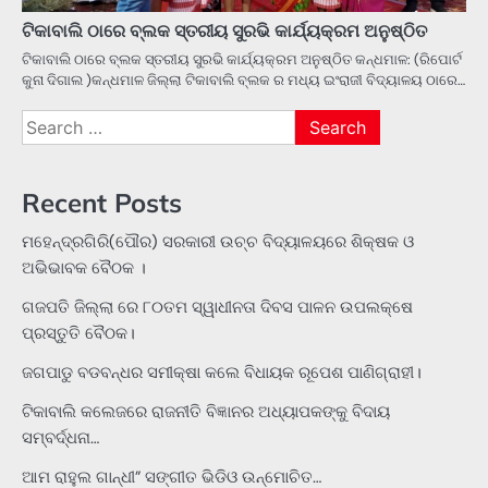
ଟିକାବାଲି ଠାରେ ବ୍ଲକ ସ୍ତରୀୟ ସୁରଭି କାର୍ଯ୍ୟକ୍ରମ ଅନୁଷ୍ଠିତ
ଟିକାବାଲି ଠାରେ ବ୍ଲକ ସ୍ତରୀୟ ସୁରଭି କାର୍ଯ୍ୟକ୍ରମ ଅନୁଷ୍ଠିତ କନ୍ଧମାଳ: (ରିପୋର୍ଟ
କୁନା ଦିଗାଲ )କନ୍ଧମାଳ ଜିଲ୍ଲା ଟିକାବାଲି ବ୍ଲକ ର ମଧ୍ୟ ଇଂରାଜୀ ବିଦ୍ୟାଳୟ ଠାରେ…
Search
for:
Recent Posts
ମହେନ୍ଦ୍ରଗିରି(ପୌର) ସରକାରୀ ଉଚ୍ଚ ବିଦ୍ୟାଳୟରେ ଶିକ୍ଷକ ଓ
ଅଭିଭାବକ ବୈଠକ ।
ଗଜପତି ଜିଲ୍ଲା ରେ ୮୦ତମ ସ୍ୱାଧୀନତା ଦିବସ ପାଳନ ଉପଲକ୍ଷେ
ପ୍ରସ୍ତୁତି ବୈଠକ।
ଜଗପାଡୁ ବଡବନ୍ଧର ସମୀକ୍ଷା କଲେ ବିଧାୟକ ରୂପେଶ ପାଣିଗ୍ରାହୀ।
ଟିକାବାଲି କଲେଜରେ ରାଜନୀତି ବିଜ୍ଞାନର ଅଧ୍ୟାପକଙ୍କୁ ବିଦାୟ
ସମ୍ବର୍ଦ୍ଧନା…
ଆମ ରାହୁଲ ଗାନ୍ଧୀ” ସଙ୍ଗୀତ ଭିଡିଓ ଉନ୍ମୋଚିତ…