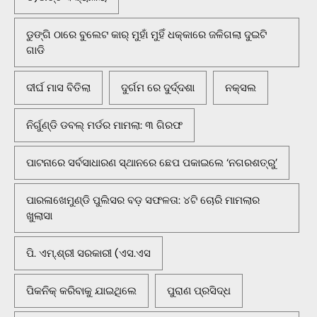
ଡୁଙ୍ଗି ଠାରେ ବୁଲେଟ କାର୍ ମୁହାଁ ମୁହିଁ ଧକ୍କାରେ ଜଳିଗଲା ଦୁଇଟି
ଗାଡି
ଦୀର୍ଘ ମାସ ବିତିଲା
ଦୁର୍ଗମ ରେ ଦୁର୍ଦ୍ଦଶା
ନକ୍ସଲ
ନିର୍ଗୁଣ୍ଡି ଡବଲ୍ ମର୍ଡର ମାମଲା: ୩ ଗିରଫ
ପାଟନାରେ ସର୍ବସାଧାରଣ ସ୍ଥାନରେ ଛେପ ପକାଇଲେ ‘ନଗରଶତ୍ରୁ’
ପାରଳାଖେମୁଣ୍ଡି ପୁଲିସର ବଡ଼ ସଫଳତା: ୪ଟି ଚୋରି ମାମଲାର
ଖୁଲାସା
ପି. ଏମ୍.ଶ୍ରୀ ସରକାରୀ (ଏସ.ଏସ
ପିକନିକ୍‌ କରିବାକୁ ଯାଇଥିଲେ
ପୁରାଣ ପ୍ରସିଦ୍ଧ