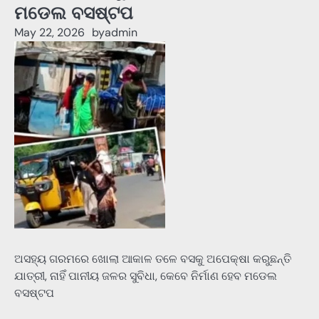
ମଡେଲ ବସଷ୍ଟପ
May 22, 2026
by
admin
ଅସହ୍ୟ ଗରମରେ ଖୋଲା ଆକାଳ ତଳେ ବସକୁ ଅପେକ୍ଷା କରୁଛନ୍ତି
ଯାତ୍ରୀ, ନାହିଁ ପାନୀୟ ଜଳର ସୁବିଧା, କେବେ ନିର୍ମାଣ ହେବ ମଡେଲ
ବସଷ୍ଟପ