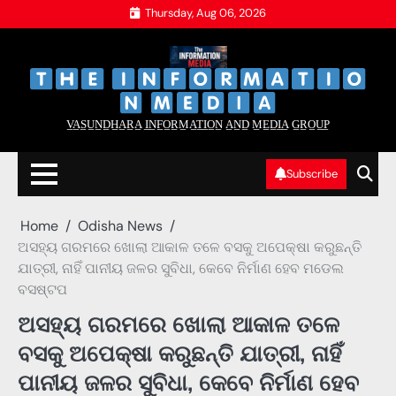
Skip
Thursday, Aug 06, 2026
to
content
‌
‌
V̲A̲S̲U̲N̲D̲H̲A̲R̲A̲ I̲N̲F̲O̲R̲M̲A̲T̲I̲O̲N̲ A̲N̲D̲ M̲E̲D̲I̲A̲ G̲R̲O̲U̲P̲
Subscribe
Home
Odisha News
ଅସହ୍ୟ ଗରମରେ ଖୋଲା ଆକାଳ ତଳେ ବସକୁ ଅପେକ୍ଷା କରୁଛନ୍ତି
ଯାତ୍ରୀ, ନାହିଁ ପାନୀୟ ଜଳର ସୁବିଧା, କେବେ ନିର୍ମାଣ ହେବ ମଡେଲ
ବସଷ୍ଟପ
ଅସହ୍ୟ ଗରମରେ ଖୋଲା ଆକାଳ ତଳେ
ବସକୁ ଅପେକ୍ଷା କରୁଛନ୍ତି ଯାତ୍ରୀ, ନାହିଁ
ପାନୀୟ ଜଳର ସୁବିଧା, କେବେ ନିର୍ମାଣ ହେବ