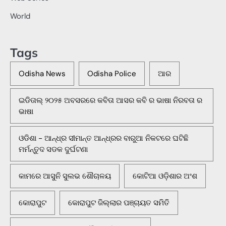
World
Tags
Odisha News
Odisha Police
ଆର
ଇଡିତାଲ୍ ୨୦୨୫ ଅବସରରେ କବିତା ଆସର କବି ର ଭାଷା ନିରବତା ର
ଭାଷା
ଓଡିଶା - ଆନ୍ଧ୍ର ସୀମାନ୍ତ ଆନ୍ଧ୍ରର ବାରୁଆ ନିକଟରେ ଘଟିଛି
ମର୍ମନ୍ତୁଦ ସଡକ ଦୁର୍ଘଟଣା
କାମରେ ଆସୁନି ସୁଲଭ ଶୌଚାଳୟ
କୋଟିଆ ଓଡ଼ିଶାର ଅଂଶ
କୋରାପୁଟ
କୋରାପୁଟ ଜିଲ୍ଲାର ପଞ୍ଚାୟତ ସମିତି