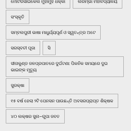
ମୋଟରସାଇକେଲ ମୁହାଁମୁହିଁ ଧକ୍କା
ଲରମ୍ଭା ମହାବିଦ୍ୟାଳୟ
ସଂସ୍କୃତି
ସମ୍ବଲପୁରୀ ଭାଷା ମାଧୁର୍ଯ୍ୟପୂର୍ଣ ଓ ସ୍ୱତନ୍ତ୍ର ଅଟେ
ସରସ୍ବତୀ ପୂଜା
ସି
ସୀତାକୁଣ୍ଡ ଜଳପ୍ରପାତରେ ଦୁର୍ଘଟଣା: ପିକନିକ ସମୟରେ ଦୁଇ
ଭାଇଙ୍କ ମୃତ୍ୟୁ
ସୁରକ୍ଷା
୧୫ ବର୍ଷ ହେଲା ୨ଟି ପେନସନ ପାଉଛନ୍ତି ଅବସରପ୍ରାପ୍ତ ଶିକ୍ଷକ
୪୦ ଲକ୍ଷର ସୁନା–ରୁପା ଜବତ