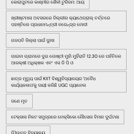
କୋରାପୁଟରେ କାଶ୍ମୀର ଶୈଳୀ ଟୁରିଜମ: ଆୟ
ଖ୍ରୀଷ୍ଟମାସ ଅବସରରେ ଦିଲ୍ଲୀର କ୍ୟାଥେଡ୍ରାଲ୍ ଚର୍ଚ୍ଚରେ
ପହଞ୍ଚିଲେ ପ୍ରଧାନମନ୍ତ୍ରୀ ନରେନ୍ଦ୍ର ମୋଦୀ
ଗଜପତି ଜିଲ୍ଲା ପାଇଁ ଦୁଃଖ
ଗାଇବା ଗ୍ରାମରେ ଦୁଇ ଗୋଷ୍ଠୀ ମୁହାଁ ମୁହିଁରାତି 12.30 ରେ ପହଁଚିଲେ
ଆରକ୍ଷୀ ଅଧିକ୍ଷକ ଏବଂ ଏସ ଡି ପି ଓ
ଛାତ୍ର ମୃତ୍ୟୁ ପାଇଁ KIIT ବିଶ୍ୱବିଦ୍ୟାଳୟର 'ଅବୈଧ
କାର୍ଯ୍ୟକଳାପ'କୁ ଦାୟୀ କରିଛି UGC ପ୍ୟାନେଲ
ଜଣେ ମୃତ
ଟେକ୍ସାସ ନିକଟ ସମୁଦ୍ରରେ ମେକ୍ସିକୋ ନୌସେନା ବିମାନ ଦୁର୍ଘଟଣା
ଡି)ଉଚ୍ଚ ବିଦ୍ୟାଳୟ