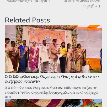
କାର୍ଯ୍ୟ ମାନଙ୍କର ସମୀକ୍ଷା ।
ସମିତି ର ସାଧାରଣ ବୈଠକ
ଅନୁଷ୍ଠିତ ।
Related Posts
ଭି ଭି ଗିରି ବାଳିକା ଉଚ୍ଚ ବିଦ୍ୟାଳୟରେ ପିଏମ୍ ଶ୍ରୀ ବାର୍ଷିକ ଉତ୍ସବ
କାର୍ଯ୍ୟକ୍ରମ ଉଦଯାପିତ।
ଭି ଭି ଗିରି ବାଳିକା ଉଚ୍ଚ ବିଦ୍ୟାଳୟରେ ପିଏମ୍ ଶ୍ରୀ ବାର୍ଷିକ ଉତ୍ସବ କାର୍ଯ୍ୟକ୍ରମ
ଉଦଯାପିତ। ( କୈଳାଶ ଚନ୍ଦ୍ର ଚୌଧୁରୀ, ବ୍ରହ୍ମପୁର)ରେଶମ ନଗରୀ ବ୍ରହ୍ମପୁର
ସହର…