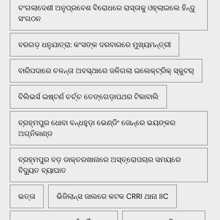
ବଂଗଲାଦେଶୀ ଅନୁପ୍ରବେଶ ବିରୋଧରେ ରାସ୍ତାକୁ ଓହ୍ଲାଇଲେ ହିନ୍ଦୁ
ସଂଗଠନ
ବରଗଡ଼ ଧନୁଯାତ୍ରା: କଂସଙ୍କ ଦରବାରରେ ମୁଖ୍ୟମନ୍ତ୍ରୀ
ବାରିପଦାରେ ଚଳନ୍ତା ଅବସ୍ଥାରେ ଜଳିଗଲା ଇଲେକ୍ଟ୍ରିକ୍ ସ୍କୁଟର୍
ବିଲିଭର୍ସ ଇଷ୍ଟର୍ଣ ଚର୍ଚ୍ଚ ତେଙ୍ଗେଡ଼ାପଥର ଟିକାବାଲି
ବ୍ରହ୍ମପୁର ଧୋବା ବନ୍ଧହୁଡ଼ା ଭେଣ୍ଡିଂ ଜୋନ୍‌ରେ ଭୟଙ୍କର
ଅଗ୍ନିକାଣ୍ଡ
ବ୍ରହ୍ମପୁର ବଡ଼ ଡାକ୍ତରଖାନାରେ ଅସ୍ତ୍ରୋପଚାର ସମୟରେ
ବିଦ୍ୟୁତ ବ୍ୟାଘାତ
ଭତ୍ତା
ଭିଜିଲାନ୍ସ ଜାଲରେ କଟକ CRRI ଥାନା IIC