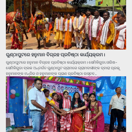
ଗୁଣ୍ଠାପୁଟରେ ହନୁମାନ ବିଗ୍ରହ ପ୍ରତିଷ୍ଠା କାର୍ଯ୍ୟକ୍ରମ।
ଗୁଣ୍ଠାପୁଟରେ ହନୁମାନ ବିଗ୍ରହ ପ୍ରତିଷ୍ଠା କାର୍ଯ୍ୟକ୍ରମ। ସେମିଳିଗୁଡା.ତାରିଖ-
ସେମିଳିଗୁଡା ବ୍ଲକ ଅନ୍ତର୍ଗତ ଗୁଣ୍ଠାପୁଟ ଗ୍ରାମରେ ଗ୍ରାମବାସୀଙ୍କ ଦ୍ବାରା ପ୍ରଭୂ
ହନୁମାନଙ୍କ ମନ୍ଦିର ଓ ହନୁମାନଙ୍କ ପ୍ରାଣ ପ୍ରତିଷ୍ଠା ଉସ୍ଚବ…