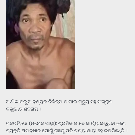
ଅର୍ଥାଭାବରୁ ଆବଶ୍ୟକ ଚିକିତ୍ସା ନ ପାଇ ମୃତ୍ୟୁ ସହ ସଂଗ୍ରାମ
କରୁଛନ୍ତି ଶିବରାମ ।
ଗଜପତି,୬.୫ (ମନୋଜ ପାଢ଼ୀ): ଶ୍ରମିକ ଭାବେ କାର୍ଯ୍ୟ କରୁଥିବା ଜଣେ
ବ୍ୟକ୍ତି ଅସାବଧାନ ଯୋଗୁଁ ଗଛରୁ ପଡି ଶଯ୍ୟାଶାୟୀ ହୋଇପଡିଛନ୍ତି ।