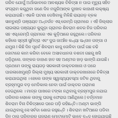
ଗରିବ ଯୋଗୁଁ ଅର୍ଥାଭାବରେ ଆବଶ୍ୟକ ଚିକିତ୍ସା ନ ପାଇ ମୃତ୍ୟୁ ସହିତ
ସଂଗ୍ରାମ କରୁଥିବା ଜଣେ ଦିନ ମଜୁରିଆଙ୍କ ଦୁଃଖଦ କାହାଣୀ ଲକ୍ଷ୍ୟ
କରାଯାଇଛି। ଏଭଳି ଘଟଣା ଦେଖିବାକୁ ମିଳିଛି ରାୟଗଡ଼ ବ୍ଳକ
ସାନତୁଣ୍ଡି ପଞ୍ଚାୟତ ଅନ୍ତର୍ଗତ ଏସ୍ ରେମ୍ପି ଗ୍ରାମରେ । ଏହି ଜିଲ୍ଲାର
ଲାଇଲାଇ ପଞ୍ଚାୟତ କୁରୁଡ଼ା ଗ୍ରାମର ଶିବରାମ ଶବର ନିଜ ପରିବାର
ସହ ଏସ୍.ରେମ୍ପି ଗ୍ରାମରେ ଏକ କୁଡ଼ିଆରେ ରହୁଥିଲେ। ପରିବାର
କହିଲେ ସ୍ତ୍ରୀ ସୁମିତ୍ରା ଏବଂ ଦୁଇ ଜାଆଁଳ କନ୍ୟା ସନ୍ତାନ ଗଙ୍ଗା ଓ
ଯମୁନା I କିଛି ଦିନ ପୂର୍ବେ ଶିବରାମ କାଜୁ ତୋଳିବା ପାଇଁ ଗଛ ଚଢି
ତୋଟାରେ କାମ କରିବା ବେଳେ ଅସାବଧାନତା ବଶତଃ ଗଛରୁ ଖସି
ପଡ଼ିଥିଲେ. ତାଙ୍କର ଡାହାଣ ହାତ ସହ ଅଣ୍ଟାର ହାଡ଼ ଭାଙ୍ଗି ଯାଇଛି।
ପ୍ରଥମେ ତାଙ୍କୁ ରାୟଗଡ଼ ସରକାରୀ ଡାକ୍ତରଖାନା ଓ ପରେ
ପାରଳାଖେମୁଣ୍ଡି ଜିଲ୍ଲା ମୁଖ୍ୟ ସରକାରୀ ଡାକ୍ତରଖାନାରେ ଚିକିତ୍ସା
କରାଯାଇଥିଲା । ହେଲେ ତାଙ୍କ ସ୍ୱାସ୍ଥ୍ୟବସ୍ଥା ଜଟିଳ ଥିବାରୁ
ବ୍ରହ୍ମପୁର ବଡ଼ ମେଡିକାଲ ନେବା ପାଇଁ ଡାକ୍ତର ପରାମଶ
ଦେଇଥିଲେ । ମାତ୍ର ପାଖରେ ଟଙ୍କା ନଥିବାରୁ ବ୍ରହ୍ମପୁର ନଯାଇ
ପରିବାର ଲୋକେ ତାଙ୍କୁ ଘରକୁ ଫେରାଇ ଆଣିଥିଲେ | ବର୍ତ୍ତମାନ
ଶିବରାମ ବିନା ଚିକିତ୍ସାରେ ଘରେ ପଡ଼ି ରହିଛନ୍ତି। ଅଣ୍ଟା ଭାଙ୍ଗି
ଯାଇଥିବାରୁ ସେ ସର୍ବଦା ଶୋଇ ରହୁଛନ୍ତି । ଶିବରାମ ଖଟିଆରେ ପଡିବା
ଦିନ ଠାରୁ ପରିବାରର ଗୁଜରାଣ ମୋଟାମୋଟି ଭାବେ ବନ୍ଦ ହୋଇଯାଇଛି