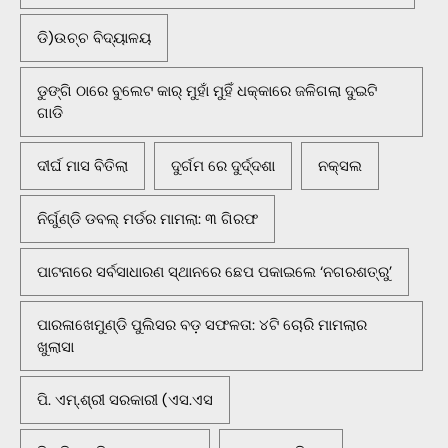
ଡି)ଉଚ୍ଚ ବିଦ୍ୟାଳୟ
ଡୁଙ୍ଗି ଠାରେ ବୁଲେଟ କାର୍ ମୁହାଁ ମୁହିଁ ଧକ୍କାରେ ଜଳିଗଲା ଦୁଇଟି
ଗାଡି
ଦୀର୍ଘ ମାସ ବିତିଲା
ଦୁର୍ଗମ ରେ ଦୁର୍ଦ୍ଦଶା
ନକ୍ସଲ
ନିର୍ଗୁଣ୍ଡି ଡବଲ୍ ମର୍ଡର ମାମଲା: ୩ ଗିରଫ
ପାଟନାରେ ସର୍ବସାଧାରଣ ସ୍ଥାନରେ ଛେପ ପକାଇଲେ ‘ନଗରଶତ୍ରୁ’
ପାରଳାଖେମୁଣ୍ଡି ପୁଲିସର ବଡ଼ ସଫଳତା: ୪ଟି ଚୋରି ମାମଲାର
ଖୁଲାସା
ପି. ଏମ୍.ଶ୍ରୀ ସରକାରୀ (ଏସ.ଏସ