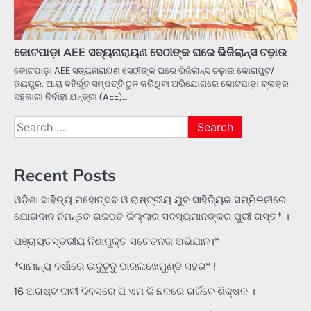
କୋଟପାଡ଼ା AEE ସତ୍ୟନାରାୟଣ ସେଠୀଙ୍କ ଘରେ ଭିଜିଲାନ୍ସ ଚଢ଼ାଉ
କୋଟପାଡ଼ା AEE ସତ୍ୟନାରାୟଣ ସେଠୀଙ୍କ ଘରେ ଭିଜିଲାନ୍ସ ଚଢ଼ାଉ କୋରାପୁଟ/
ଜୟପୁର: ଆୟ ବହିର୍ଭୂତ ସମ୍ପତ୍ତି ଠୁଳ କରିଥିବା ଅଭିଯୋଗରେ କୋଟପାଡ଼ା ବ୍ଲକ୍‌ର
ସହକାରୀ ନିର୍ବାହୀ ଯନ୍ତ୍ରୀ (AEE)…
Search
for:
Recent Posts
ଓଡ଼ିଶା ସାହିତ୍ୟ ମହୋତ୍ସବ ଓ ରାଷ୍ଟ୍ରୀୟ ଯୁବ ସାହିତ୍ୟିକ ସମ୍ମିଳନୀରେ
ଯୋଗଦାନ ନିମନ୍ତେ ଗଜପତି ଜିଲ୍ଲାର ସଦସ୍ୟମାନଙ୍କର ପୁରୀ ଗସ୍ତ* ।
ପଞ୍ଚାୟତସ୍ତରୀୟ ନିଶାମୁକ୍ତ ସଚେତନତା ଅଭିଯାନ।*
*ସାମାନ୍ୟ ବର୍ଷାରେ ଉବୁଟୁବୁ ପାରଳାଖେମୁଣ୍ଡି ସହର* !
16 ଅଗଷ୍ଟ ଦାବୀ ଦିବସରେ ପି ଏମ ଜି ଛକରେ ଗର୍ଜିବେ ଶିକ୍ଷକ ।