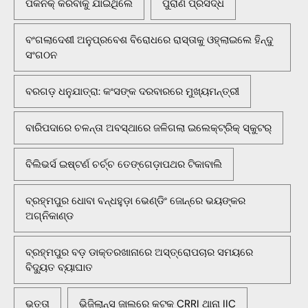
ପିକନିକ୍‌ କରିବାକୁ ଯାଇଥିଲେ
ପୁରାଣ ପ୍ରସିଦ୍ଧ
ବଂଗଲାଦେଶୀ ଅନୁପ୍ରବେଶ ବିରୋଧରେ ରାସ୍ତାକୁ ଓହ୍ଲାଇଲେ ହିନ୍ଦୁ
ସଂଗଠନ
ବରଗଡ଼ ଧନୁଯାତ୍ରା: କଂସଙ୍କ ଦରବାରରେ ମୁଖ୍ୟମନ୍ତ୍ରୀ
ବାରିପଦାରେ ଚଳନ୍ତା ଅବସ୍ଥାରେ ଜଳିଗଲା ଇଲେକ୍ଟ୍ରିକ୍ ସ୍କୁଟର୍
ବିଲିଭର୍ସ ଇଷ୍ଟର୍ଣ ଚର୍ଚ୍ଚ ତେଙ୍ଗେଡ଼ାପଥର ଟିକାବାଲି
ବ୍ରହ୍ମପୁର ଧୋବା ବନ୍ଧହୁଡ଼ା ଭେଣ୍ଡିଂ ଜୋନ୍‌ରେ ଭୟଙ୍କର
ଅଗ୍ନିକାଣ୍ଡ
ବ୍ରହ୍ମପୁର ବଡ଼ ଡାକ୍ତରଖାନାରେ ଅସ୍ତ୍ରୋପଚାର ସମୟରେ
ବିଦ୍ୟୁତ ବ୍ୟାଘାତ
ଭତ୍ତା
ଭିଜିଲାନ୍ସ ଜାଲରେ କଟକ CRRI ଥାନା IIC