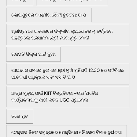
କୋରାପୁଟରେ କାଶ୍ମୀର ଶୈଳୀ ଟୁରିଜମ: ଆୟ
ଖ୍ରୀଷ୍ଟମାସ ଅବସରରେ ଦିଲ୍ଲୀର କ୍ୟାଥେଡ୍ରାଲ୍ ଚର୍ଚ୍ଚରେ
ପହଞ୍ଚିଲେ ପ୍ରଧାନମନ୍ତ୍ରୀ ନରେନ୍ଦ୍ର ମୋଦୀ
ଗଜପତି ଜିଲ୍ଲା ପାଇଁ ଦୁଃଖ
ଗାଇବା ଗ୍ରାମରେ ଦୁଇ ଗୋଷ୍ଠୀ ମୁହାଁ ମୁହିଁରାତି 12.30 ରେ ପହଁଚିଲେ
ଆରକ୍ଷୀ ଅଧିକ୍ଷକ ଏବଂ ଏସ ଡି ପି ଓ
ଛାତ୍ର ମୃତ୍ୟୁ ପାଇଁ KIIT ବିଶ୍ୱବିଦ୍ୟାଳୟର 'ଅବୈଧ
କାର୍ଯ୍ୟକଳାପ'କୁ ଦାୟୀ କରିଛି UGC ପ୍ୟାନେଲ
ଜଣେ ମୃତ
ଟେକ୍ସାସ ନିକଟ ସମୁଦ୍ରରେ ମେକ୍ସିକୋ ନୌସେନା ବିମାନ ଦୁର୍ଘଟଣା