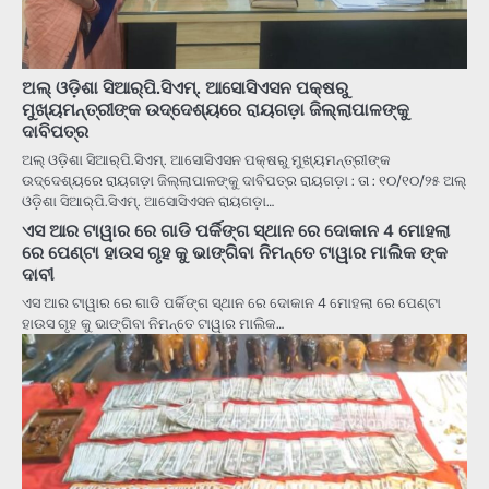
ଅଲ୍ ଓଡ଼ିଶା ସିଆର୍‌ପି.ସିଏମ୍. ଆସୋସିଏସନ ପକ୍ଷରୁ
ମୁଖ୍ୟମନ୍ତ୍ରୀଙ୍କ ଉଦ୍ଦେଶ୍ୟରେ ରାୟଗଡ଼ା ଜିଲ୍ଲାପାଳଙ୍କୁ
ଦାବିପତ୍ର
ଅଲ୍ ଓଡ଼ିଶା ସିଆର୍‌ପି.ସିଏମ୍. ଆସୋସିଏସନ ପକ୍ଷରୁ ମୁଖ୍ୟମନ୍ତ୍ରୀଙ୍କ
ଉଦ୍ଦେଶ୍ୟରେ ରାୟଗଡ଼ା ଜିଲ୍ଲାପାଳଙ୍କୁ ଦାବିପତ୍ର ରାୟଗଡ଼ା : ତା : ୧୦/୧୦/୨୫ ଅଲ୍
ଓଡ଼ିଶା ସିଆର୍‌ପି.ସିଏମ୍. ଆସୋସିଏସନ ରାୟଗଡ଼ା…
ଏସ ଆର ଟାୱାର ରେ ଗାଡି ପର୍କିଙ୍ଗ ସ୍ଥାନ ରେ ଦୋକାନ 4 ମୋହଲା
ରେ ପେଣ୍ଟା ହାଉସ ଗୃହ କୁ ଭାଙ୍ଗିବା ନିମନ୍ତେ ଟାୱାର ମାଲିକ ଙ୍କ
ଦାବୀ
ଏସ ଆର ଟାୱାର ରେ ଗାଡି ପର୍କିଙ୍ଗ ସ୍ଥାନ ରେ ଦୋକାନ 4 ମୋହଲା ରେ ପେଣ୍ଟା
ହାଉସ ଗୃହ କୁ ଭାଙ୍ଗିବା ନିମନ୍ତେ ଟାୱାର ମାଲିକ…