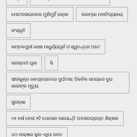
ମୋଟରସାଇକେଲ ମୁହାଁମୁହିଁ ଧକ୍କା
ଲରମ୍ଭା ମହାବିଦ୍ୟାଳୟ
ସଂସ୍କୃତି
ସମ୍ବଲପୁରୀ ଭାଷା ମାଧୁର୍ଯ୍ୟପୂର୍ଣ ଓ ସ୍ୱତନ୍ତ୍ର ଅଟେ
ସରସ୍ବତୀ ପୂଜା
ସି
ସୀତାକୁଣ୍ଡ ଜଳପ୍ରପାତରେ ଦୁର୍ଘଟଣା: ପିକନିକ ସମୟରେ ଦୁଇ
ଭାଇଙ୍କ ମୃତ୍ୟୁ
ସୁରକ୍ଷା
୧୫ ବର୍ଷ ହେଲା ୨ଟି ପେନସନ ପାଉଛନ୍ତି ଅବସରପ୍ରାପ୍ତ ଶିକ୍ଷକ
୪୦ ଲକ୍ଷର ସୁନା–ରୁପା ଜବତ