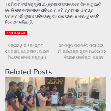
। ପରିବାର ବର୍ଗ ବହୁ ଦୁଃଖ ଯନ୍ତ୍ରଣା ଓ ଉପବାସରେ ଦିନ କାଟୁଛନ୍ତି
ବୋଲି ଗ୍ରାମବାସୀମାନେ ଅଭିଯୋଗ କରି ପ୍ରଶାସନ ଓ ରାଜ୍ୟ
ସରକାର ଏହି ଦୁଖଃଦ ପରିବାରକୁ ସହାୟତା ପ୍ରଦାନ କରନ୍ତୁ ବୋଲି
ନିବେଦନ କରିଛନ୍ତି.
ODISHA NEWS
ଅଙ୍ଗନୱାଡି କେନ୍ଦ୍ରର
ସିଙ୍ଗିପୁର ଗ୍ରାମରେ ଶ୍ରୀ ଶ୍ରୀ
Post
ଅବସ୍ଥା ଶୋଚନୀୟ : ପାରଳା
ମାଁ ତାରିଣୀଙ୍କ ନୂତନ ମନ୍ଦିର ଓ
navigation
ବିଧାୟକ ହେଲେ କ୍ଷୁବ୍ଧ ।
ବିଗ୍ରହ ପ୍ରତିଷ୍ଠା ଉତ୍ସବ
Related Posts