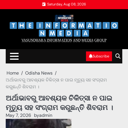
Skip
Saturday, Aug 08, 2026
to
content
‌
‌
V̲A̲S̲U̲N̲D̲H̲A̲R̲A̲ I̲N̲F̲O̲R̲M̲A̲T̲I̲O̲N̲ A̲N̲D̲ M̲E̲D̲I̲A̲ G̲R̲O̲U̲P̲
Subscribe
Home
Odisha News
ଅର୍ଥାଭାବରୁ ଆବଶ୍ୟକ ଚିକିତ୍ସା ନ ପାଇ ମୃତ୍ୟୁ ସହ ସଂଗ୍ରାମ
କରୁଛନ୍ତି ଶିବରାମ ।
ଅର୍ଥାଭାବରୁ ଆବଶ୍ୟକ ଚିକିତ୍ସା ନ ପାଇ
ମୃତ୍ୟୁ ସହ ସଂଗ୍ରାମ କରୁଛନ୍ତି ଶିବରାମ ।
May 7, 2026
by
admin