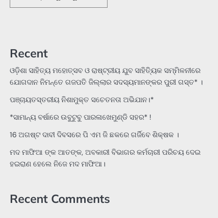
Recent
ଓଡ଼ିଶା ସାହିତ୍ୟ ମହୋତ୍ସବ ଓ ରାଷ୍ଟ୍ରୀୟ ଯୁବ ସାହିତ୍ୟିକ ସମ୍ମିଳନୀରେ
ଯୋଗଦାନ ନିମନ୍ତେ ଗଜପତି ଜିଲ୍ଲାର ସଦସ୍ୟମାନଙ୍କର ପୁରୀ ଗସ୍ତ* ।
ପଞ୍ଚାୟତସ୍ତରୀୟ ନିଶାମୁକ୍ତ ସଚେତନତା ଅଭିଯାନ।*
*ସାମାନ୍ୟ ବର୍ଷାରେ ଉବୁଟୁବୁ ପାରଳାଖେମୁଣ୍ଡି ସହର* !
16 ଅଗଷ୍ଟ ଦାବୀ ଦିବସରେ ପି ଏମ ଜି ଛକରେ ଗର୍ଜିବେ ଶିକ୍ଷକ ।
ମଦ ମାଫିଆ ଙ୍କ ଆତଙ୍କ, ଅବକାରୀ ବିଭାଗର କର୍ମଚାରୀ ପରିଚୟ ଦେଇ
ହଇରାଣ ହେଲେ ନିଜେ ମଦ ମାଫିଆ।
Recent Comments