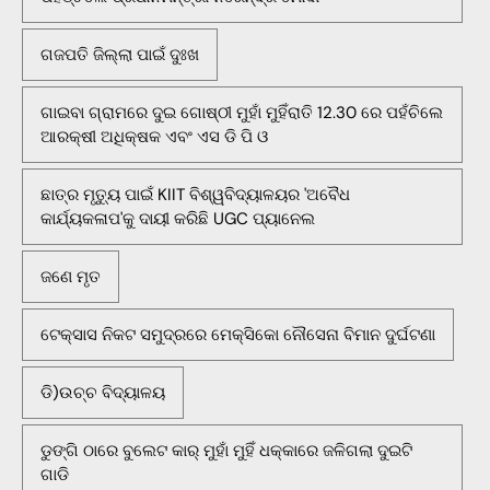
ଗଜପତି ଜିଲ୍ଲା ପାଇଁ ଦୁଃଖ
ଗାଇବା ଗ୍ରାମରେ ଦୁଇ ଗୋଷ୍ଠୀ ମୁହାଁ ମୁହିଁରାତି 12.30 ରେ ପହଁଚିଲେ
ଆରକ୍ଷୀ ଅଧିକ୍ଷକ ଏବଂ ଏସ ଡି ପି ଓ
ଛାତ୍ର ମୃତ୍ୟୁ ପାଇଁ KIIT ବିଶ୍ୱବିଦ୍ୟାଳୟର 'ଅବୈଧ
କାର୍ଯ୍ୟକଳାପ'କୁ ଦାୟୀ କରିଛି UGC ପ୍ୟାନେଲ
ଜଣେ ମୃତ
ଟେକ୍ସାସ ନିକଟ ସମୁଦ୍ରରେ ମେକ୍ସିକୋ ନୌସେନା ବିମାନ ଦୁର୍ଘଟଣା
ଡି)ଉଚ୍ଚ ବିଦ୍ୟାଳୟ
ଡୁଙ୍ଗି ଠାରେ ବୁଲେଟ କାର୍ ମୁହାଁ ମୁହିଁ ଧକ୍କାରେ ଜଳିଗଲା ଦୁଇଟି
ଗାଡି