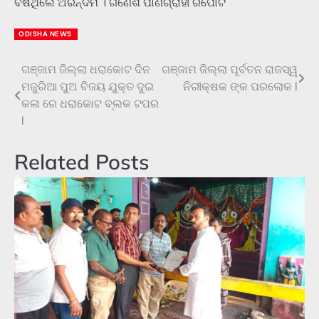
ବର୍ଷିଥିଲେ ଅରିନ୍ଦମ । ଗଣେଶ ପାଣିଗ୍ରାହୀ ରିପୋର୍ଟ
ODISHA NEWS
ଗଞ୍ଜାମ ଜିଲ୍ଲା ଧରାକୋଟ ଦିନ
ଗଞ୍ଜାମ ଜିଲ୍ଲା ପୂର୍ବତନ ରାଜସ୍ୱ
Post
ମଜୁରିଆ ପୁଅ ବିଜୟ ଯୁକ୍ତ ଦୁଇ
ନିରୀକ୍ଷକ ଙ୍କ ପରଲୋକ l
navigation
କଳା ରେ ଧରାକୋଟ ବ୍ଲକ ଟପର
l
Related Posts