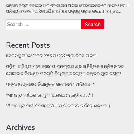
ଗଞ୍ଜାମ ଜିଲ୍ଲା ବିକାଶର ଧାରା ଓଡିଶା ସାରା ଆସିକା ପୌରପାରିଷଦ ରେ ପାଳିତ ହେଲା l
ଆସିକା:(୨୬/୬/୨୬) ଆସିକା ପୌର ପରିଷଦ ପକ୍ଷରୁ ତାଲୁକା କଲ୍ୟାଣ ମଣ୍ଡପ…
Search
for:
Recent Posts
ସେମିଳିଗୁଡ଼ା କଲେଜର ୪୧ତମ ପ୍ରତିଷ୍ଠା ଦିବସ ପାଳିତ
ଓଡ଼ିଶା ସାହିତ୍ୟ ମହୋତ୍ସବ ଓ ରାଷ୍ଟ୍ରୀୟ ଯୁବ ସାହିତ୍ୟିକ ସମ୍ମିଳନୀରେ
ଯୋଗଦାନ ନିମନ୍ତେ ଗଜପତି ଜିଲ୍ଲାର ସଦସ୍ୟମାନଙ୍କର ପୁରୀ ଗସ୍ତ* ।
ପଞ୍ଚାୟତସ୍ତରୀୟ ନିଶାମୁକ୍ତ ସଚେତନତା ଅଭିଯାନ।*
*ସାମାନ୍ୟ ବର୍ଷାରେ ଉବୁଟୁବୁ ପାରଳାଖେମୁଣ୍ଡି ସହର* !
16 ଅଗଷ୍ଟ ଦାବୀ ଦିବସରେ ପି ଏମ ଜି ଛକରେ ଗର୍ଜିବେ ଶିକ୍ଷକ ।
Archives