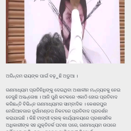
ଅରିନ୍ଦମ ରାୟଙ୍କ ପାଇଁ ବଢ଼ୁଛି ଅଡୁଆ ।
ଗଣମାଧ୍ୟମ ପ୍ରତିନିଧିଙ୍କୁ ଦେଇଥିବା ଅଶାଳୀନ ମନ୍ତ୍ୟବକୁ ନେଇ
ତେଜୁଛି ଅସନ୍ତୋଷ । ଆଜି ପୁଣି କଟକରେ ଏକାଠି ହୋଇ ପ୍ରତିବାଦ
କରିଛନ୍ତି ବିଭିନ୍ନ ଗଣମାଧ୍ୟମର ସାମ୍ବାଦିକ । କେଶରପୁର
ମେରିଆବଜାର ଦୁର୍ଗାମଣ୍ଡପ ନିକଟରେ ପ୍ରତିବାଦ ପ୍ରଦର୍ଶନ
କରାଯାଇଛି । କିଛି ଟାଙ୍ଗୀ ବ୍ଲକ୍ କାର୍ଯ୍ୟାଳୟରେ ପ୍ରଶାସନିକ
ଅଧିକାରୀଙ୍କ ସହ ଯୁକ୍ତିତର୍କ ଘଟଣା ପରେ, ଗଣମାଧ୍ୟମ ଉପରେ