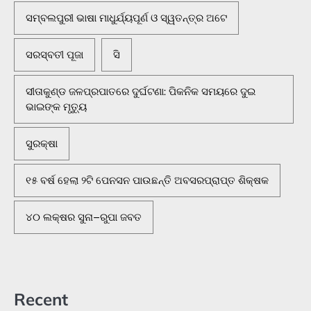
ସମ୍ବଲପୁରୀ ଭାଷା ମାଧୁର୍ଯ୍ୟପୂର୍ଣ ଓ ସ୍ୱତନ୍ତ୍ର ଅଟେ
ସରସ୍ବତୀ ପୂଜା
ସି
ସୀତାକୁଣ୍ଡ ଜଳପ୍ରପାତରେ ଦୁର୍ଘଟଣା: ପିକନିକ ସମୟରେ ଦୁଇ
ଭାଇଙ୍କ ମୃତ୍ୟୁ
ସୁରକ୍ଷା
୧୫ ବର୍ଷ ହେଲା ୨ଟି ପେନସନ ପାଉଛନ୍ତି ଅବସରପ୍ରାପ୍ତ ଶିକ୍ଷକ
୪୦ ଲକ୍ଷର ସୁନା–ରୁପା ଜବତ
Recent