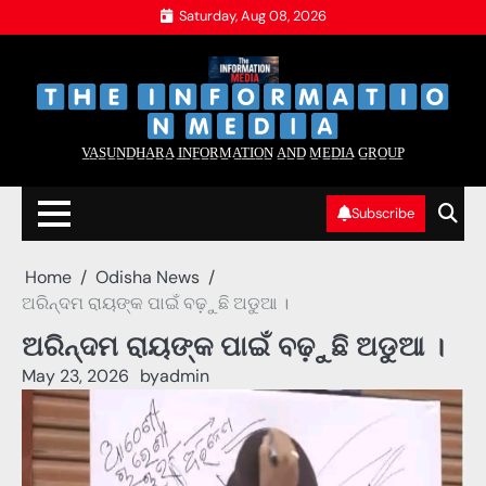
Skip
Saturday, Aug 08, 2026
to
content
‌
‌
V̲A̲S̲U̲N̲D̲H̲A̲R̲A̲ I̲N̲F̲O̲R̲M̲A̲T̲I̲O̲N̲ A̲N̲D̲ M̲E̲D̲I̲A̲ G̲R̲O̲U̲P̲
Subscribe
Home
Odisha News
ଅରିନ୍ଦମ ରାୟଙ୍କ ପାଇଁ ବଢ଼ୁଛି ଅଡୁଆ ।
ଅରିନ୍ଦମ ରାୟଙ୍କ ପାଇଁ ବଢ଼ୁଛି ଅଡୁଆ ।
May 23, 2026
by
admin