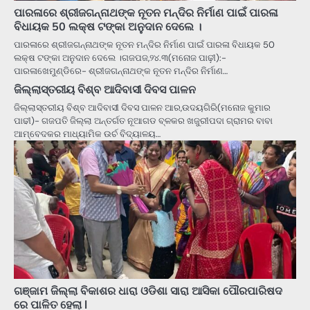
ପାରଳାରେ ଶ୍ରୀଜଗନ୍ନାଥଙ୍କ ନୂତନ ମନ୍ଦିର ନିର୍ମାଣ ପାଇଁ ପାରଳା
ବିଧାୟକ 50 ଲକ୍ଷ ଟଙ୍କା ଅନୁଦାନ ଦେଲେ ।
ପାରଳାରେ ଶ୍ରୀଜଗନ୍ନାଥଙ୍କ ନୂତନ ମନ୍ଦିର ନିର୍ମାଣ ପାଇଁ ପାରଳା ବିଧାୟକ 50
ଲକ୍ଷ ଟଙ୍କା ଅନୁଦାନ ଦେଲେ ।ଗଜପଜ,୨୪.୩(ମନୋଜ ପାଢ଼ୀ):-
ପାରଳାଖେମୁଣ୍ଡିରେ- ଶ୍ରୀଜଗନ୍ନାଥଙ୍କ ନୂତନ ମନ୍ଦିର ନିର୍ମାଣ…
ଜିଲ୍ଲାସ୍ତରୀୟ ବିଶ୍ବ ଆଦିବାସୀ ଦିବସ ପାଳନ
ଜିଲ୍ଲାସ୍ତରୀୟ ବିଶ୍ବ ଆଦିବାସୀ ଦିବସ ପାଳନ ଆର,ଉଦୟଗିରି(ମନୋଜ କୁମାର
ପାଢୀ)- ଗଜପତି ଜିଲ୍ଲା ଅନ୍ତର୍ଗତ ନୂଆଗଡ ବ୍ଳକର ଖଜୁରୀପଦା ଗ୍ରାମର ବାବା
ଆମ୍ବେଦକର ମାଧ୍ୟାମିକ ଉର୍ଚ ବିଦ୍ୟାଳୟ…
ଗଞ୍ଜାମ ଜିଲ୍ଲା ବିକାଶର ଧାରା ଓଡିଶା ସାରା ଆସିକା ପୌରପାରିଷଦ
ରେ ପାଳିତ ହେଲା l