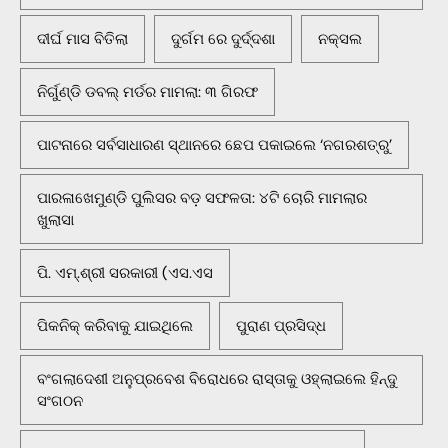
ଦୀର୍ଘ ମାସ ବିତିଲା
ଦୁର୍ଗମ ରେ ଦୁର୍ଦ୍ଦଶା
ନକ୍ସଲ
ନିର୍ଗୁଣ୍ଡି ଡବଲ୍ ମର୍ଡର ମାମଲା: ୩ ଗିରଫ
ପାଟନାରେ ସର୍ବସାଧାରଣ ସ୍ଥାନରେ ଛେପ ପକାଇଲେ ‘ନଗରଶତ୍ରୁ’
ପାରଳାଖେମୁଣ୍ଡି ପୁଲିସର ବଡ଼ ସଫଳତା: ୪ଟି ଚୋରି ମାମଲାର
ଖୁଲାସା
ପି. ଏମ୍.ଶ୍ରୀ ସରକାରୀ (ଏସ.ଏସ
ପିକନିକ୍‌ କରିବାକୁ ଯାଇଥିଲେ
ପୁରାଣ ପ୍ରସିଦ୍ଧ
ବଂଗଲାଦେଶୀ ଅନୁପ୍ରବେଶ ବିରୋଧରେ ରାସ୍ତାକୁ ଓହ୍ଲାଇଲେ ହିନ୍ଦୁ
ସଂଗଠନ