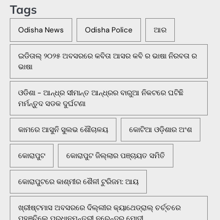
Tags
Odisha News
Odisha Police
ଆର
ଇଡିତାଲ୍ ୨୦୨୫ ଅବସରରେ କବିତା ଆସର କବି ର ଭାଷା ନିରବତା ର
ଭାଷା
ଓଡିଶା - ଆନ୍ଧ୍ର ସୀମାନ୍ତ ଆନ୍ଧ୍ରର ବାରୁଆ ନିକଟରେ ଘଟିଛି
ମର୍ମନ୍ତୁଦ ସଡକ ଦୁର୍ଘଟଣା
କାମରେ ଆସୁନି ସୁଲଭ ଶୌଚାଳୟ
କୋଟିଆ ଓଡ଼ିଶାର ଅଂଶ
କୋରାପୁଟ
କୋରାପୁଟ ଜିଲ୍ଲାର ପଞ୍ଚାୟତ ସମିତି
କୋରାପୁଟରେ କାଶ୍ମୀର ଶୈଳୀ ଟୁରିଜମ: ଆୟ
ଖ୍ରୀଷ୍ଟମାସ ଅବସରରେ ଦିଲ୍ଲୀର କ୍ୟାଥେଡ୍ରାଲ୍ ଚର୍ଚ୍ଚରେ
ପହଞ୍ଚିଲେ ପ୍ରଧାନମନ୍ତ୍ରୀ ନରେନ୍ଦ୍ର ମୋଦୀ