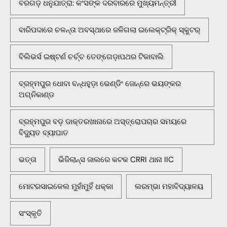
ବରଗଡ଼ ଧନୁଯାତ୍ରା: କଂସଙ୍କ ଦରବାରରେ ମୁଖ୍ୟମନ୍ତ୍ରୀ
ବାରିପଦାରେ ଚଳନ୍ତା ଅବସ୍ଥାରେ ଜଳିଗଲା ଇଲେକ୍ଟ୍ରିକ୍ ସ୍କୁଟର୍
ବିଲିଭର୍ସ ଇଷ୍ଟର୍ଣ ଚର୍ଚ୍ଚ ତେଙ୍ଗେଡ଼ାପଥର ଟିକାବାଲି
ବ୍ରହ୍ମପୁର ଧୋବା ବନ୍ଧହୁଡ଼ା ଭେଣ୍ଡିଂ ଜୋନ୍‌ରେ ଭୟଙ୍କର
ଅଗ୍ନିକାଣ୍ଡ
ବ୍ରହ୍ମପୁର ବଡ଼ ଡାକ୍ତରଖାନାରେ ଅସ୍ତ୍ରୋପଚାର ସମୟରେ
ବିଦ୍ୟୁତ ବ୍ୟାଘାତ
ଭତ୍ତା
ଭିଜିଲାନ୍ସ ଜାଲରେ କଟକ CRRI ଥାନା IIC
ମୋଟରସାଇକେଲ ମୁହାଁମୁହିଁ ଧକ୍କା
ଲରମ୍ଭା ମହାବିଦ୍ୟାଳୟ
ସଂସ୍କୃତି