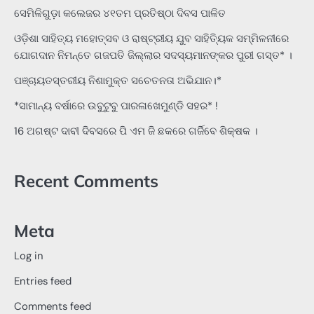
ସେମିଳିଗୁଡ଼ା କଲେଜର ୪୧ତମ ପ୍ରତିଷ୍ଠା ଦିବସ ପାଳିତ
ଓଡ଼ିଶା ସାହିତ୍ୟ ମହୋତ୍ସବ ଓ ରାଷ୍ଟ୍ରୀୟ ଯୁବ ସାହିତ୍ୟିକ ସମ୍ମିଳନୀରେ
ଯୋଗଦାନ ନିମନ୍ତେ ଗଜପତି ଜିଲ୍ଲାର ସଦସ୍ୟମାନଙ୍କର ପୁରୀ ଗସ୍ତ* ।
ପଞ୍ଚାୟତସ୍ତରୀୟ ନିଶାମୁକ୍ତ ସଚେତନତା ଅଭିଯାନ।*
*ସାମାନ୍ୟ ବର୍ଷାରେ ଉବୁଟୁବୁ ପାରଳାଖେମୁଣ୍ଡି ସହର* !
16 ଅଗଷ୍ଟ ଦାବୀ ଦିବସରେ ପି ଏମ ଜି ଛକରେ ଗର୍ଜିବେ ଶିକ୍ଷକ ।
Recent Comments
Meta
Log in
Entries feed
Comments feed