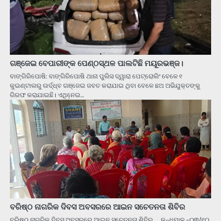
ଗଞ୍ଜେଇ ବେପାରୀଙ୍କ ପେଣ୍ଠସ୍ଥଳ ପାଲଟିଛି ମୟୂରଭଞ୍ଜ।
ବାଙ୍ଗିରିପୋଷି: ବାଙ୍ଗିରିପୋଷି ଥାନା ପୁଲିସ ଦ୍ୱାରା ପେଟ୍ରୋଲିଂ ବେଳେ ୧
କୁଇଣ୍ଟାଲରୁ ଉର୍ଦ୍ଧ୍ବ ଗଞ୍ଜେଇ ଜବତ କରାଯାଇ ଥିବା ବେଳେ ଛଅ ଅଭିଯୁକ୍ତଙ୍କୁ
ଗିରଫ କରାଯାଇଛି। ଏଥିନେ଼ଇ…
ବରିଷ୍ଠ ନାଗରିକ ଦିବସ ଅବସରରେ ଆଇନ ସଚେତନତା ଶିବିର
ବରିଷ୍ଠ ନାଗରିକ ଦିବସ ଅବସରରେ ଆଇନ ସଚେତନତା ଶିବିର….. କନ୍ଧମାଳ -୦୩/୧୦