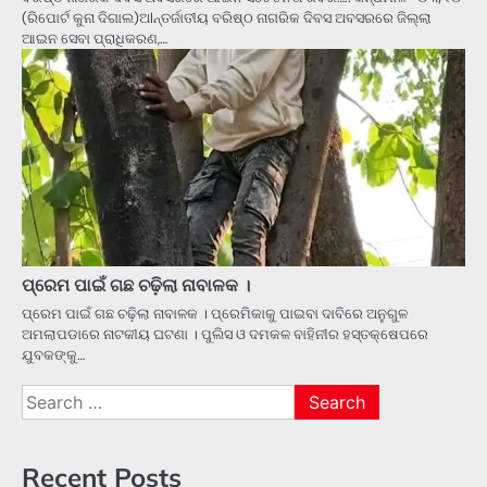
(ରିପୋର୍ଟ କୁନା ଦିଗାଲ)ଅlନ୍ତର୍ଜାତୀୟ ବରିଷ୍ଠ ନାଗରିକ ଦିବସ ଅବସରରେ ଜିଲ୍ଲା
ଆଇନ ସେବା ପ୍ରାଧିକରଣ,…
ପ୍ରେମ ପାଇଁ ଗଛ ଚଢ଼ିଲା ନାବାଳକ ।
ପ୍ରେମ ପାଇଁ ଗଛ ଚଢ଼ିଲା ନାବାଳକ । ପ୍ରେମିକାକୁ ପାଇବା ଦାବିରେ ଅନୁଗୁଳ
ଅମଲାପଡାରେ ନାଟକୀୟ ଘଟଣା । ପୁଲିସ ଓ ଦମକଳ ବାହିନୀର ହସ୍ତକ୍ଷେପରେ
ଯୁବକଙ୍କୁ…
Search
for:
Recent Posts