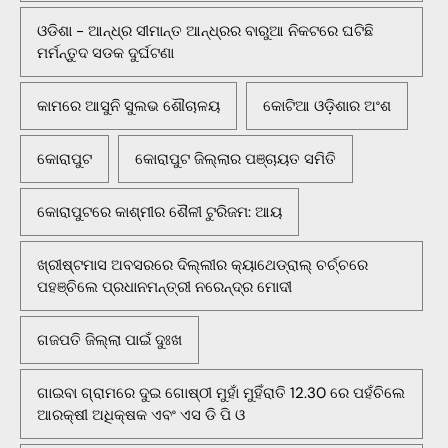
ଓଡିଶା - ଆନ୍ଧ୍ର ସୀମାନ୍ତ ଆନ୍ଧ୍ରର ବାରୁଆ ନିକଟରେ ଘଟିଛି
ମର୍ମନ୍ତୁଦ ସଡକ ଦୁର୍ଘଟଣା
କାମରେ ଆସୁନି ସୁଲଭ ଶୌଚାଳୟ
କୋଟିଆ ଓଡ଼ିଶାର ଅଂଶ
କୋରାପୁଟ
କୋରାପୁଟ ଜିଲ୍ଲାର ପଞ୍ଚାୟତ ସମିତି
କୋରାପୁଟରେ କାଶ୍ମୀର ଶୈଳୀ ଟୁରିଜମ: ଆୟ
ଖ୍ରୀଷ୍ଟମାସ ଅବସରରେ ଦିଲ୍ଲୀର କ୍ୟାଥେଡ୍ରାଲ୍ ଚର୍ଚ୍ଚରେ
ପହଞ୍ଚିଲେ ପ୍ରଧାନମନ୍ତ୍ରୀ ନରେନ୍ଦ୍ର ମୋଦୀ
ଗଜପତି ଜିଲ୍ଲା ପାଇଁ ଦୁଃଖ
ଗାଇବା ଗ୍ରାମରେ ଦୁଇ ଗୋଷ୍ଠୀ ମୁହାଁ ମୁହିଁରାତି 12.30 ରେ ପହଁଚିଲେ
ଆରକ୍ଷୀ ଅଧିକ୍ଷକ ଏବଂ ଏସ ଡି ପି ଓ