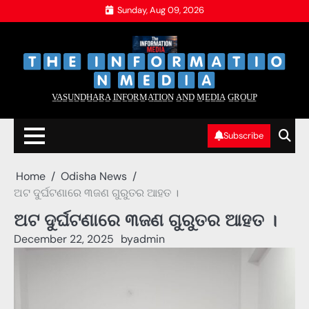
Skip
Sunday, Aug 09, 2026
to
content
‌
‌
V̲A̲S̲U̲N̲D̲H̲A̲R̲A̲ I̲N̲F̲O̲R̲M̲A̲T̲I̲O̲N̲ A̲N̲D̲ M̲E̲D̲I̲A̲ G̲R̲O̲U̲P̲
Subscribe
Home
Odisha News
ଅଟ ଦୁର୍ଘଟଣାରେ ୩ଜଣ ଗୁରୁତର ଆହତ ।
ଅଟ ଦୁର୍ଘଟଣାରେ ୩ଜଣ ଗୁରୁତର ଆହତ ।
December 22, 2025
by
admin