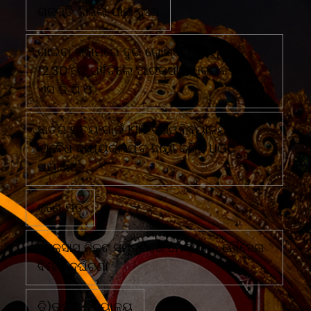
ଗଜପତି ଜିଲ୍ଲା ପାଇଁ ଦୁଃଖ
ଗାଇବା ଗ୍ରାମରେ ଦୁଇ ଗୋଷ୍ଠୀ ମୁହାଁ ମୁହିଁରାତି
12.30 ରେ ପହଁଚିଲେ ଆରକ୍ଷୀ ଅଧିକ୍ଷକ ଏବଂ
ଏସ ଡି ପି ଓ
ଛାତ୍ର ମୃତ୍ୟୁ ପାଇଁ KIIT ବିଶ୍ୱବିଦ୍ୟାଳୟର
'ଅବୈଧ କାର୍ଯ୍ୟକଳାପ'କୁ ଦାୟୀ କରିଛି UGC
ପ୍ୟାନେଲ
ଜଣେ ମୃତ
ଟେକ୍ସାସ ନିକଟ ସମୁଦ୍ରରେ ମେକ୍ସିକୋ ନୌସେନା
ବିମାନ ଦୁର୍ଘଟଣା
ଡି)ଉଚ୍ଚ ବିଦ୍ୟାଳୟ