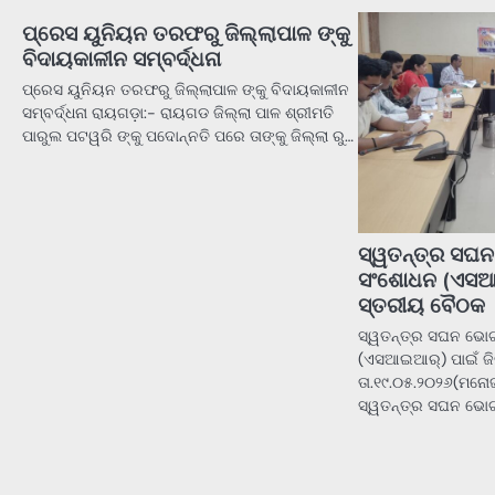
ପ୍ରେସ ୟୁନିୟନ ତରଫରୁ ଜିଲ୍ଲାପାଳ ଙ୍କୁ
ବିଦାୟକାଳୀନ ସମ୍ବର୍ଦ୍ଧନା
ପ୍ରେସ ୟୁନିୟନ ତରଫରୁ ଜିଲ୍ଲାପାଳ ଙ୍କୁ ବିଦାୟକାଳୀନ
ସମ୍ବର୍ଦ୍ଧନା ରାୟଗଡ଼ା:- ରାୟଗଡ ଜିଲ୍ଲା ପାଳ ଶ୍ରୀମତି
ପାରୁଲ ପଟୱରି ଙ୍କୁ ପଦୋନ୍ନତି ପରେ ତାଙ୍କୁ ଜିଲ୍ଲା ରୁ…
ସ୍ୱତନ୍ତ୍ର ସଘ
ସଂଶୋଧନ (ଏସଆଇ
ସ୍ତରୀୟ ବୈଠକ 
ସ୍ୱତନ୍ତ୍ର ସଘନ ଭୋ
(ଏସଆଇଆର୍) ପାଇଁ ଜି
ତା.୧୯.୦୫.୨୦୨୬(ମନୋଜ
ସ୍ୱତନ୍ତ୍ର ସଘନ ଭୋ