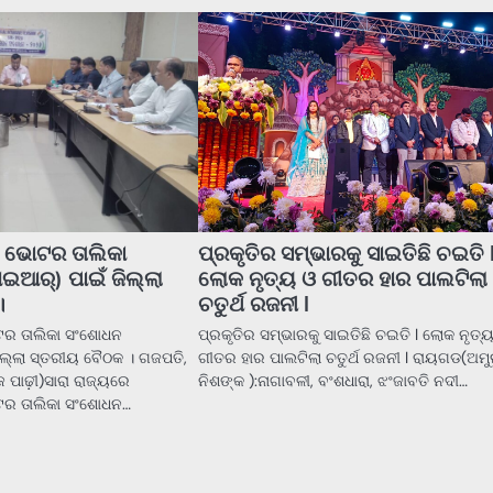
ନ ଭୋଟର ତାଲିକା
ପ୍ରକୃତିର ସମ୍ଭାରକୁ ସାଇତିଛି ଚଇତି 
ଆର୍) ପାଇଁ ଜିଲ୍ଲା
ଲୋକ ନୃତ୍ୟ ଓ ଗୀତର ହାର ପାଲଟିଲା
।
ଚତୁର୍ଥ ରଜନୀ l
ଟର ତାଲିକା ସଂଶୋଧନ
ପ୍ରକୃତିର ସମ୍ଭାରକୁ ସାଇତିଛି ଚଇତି l ଲୋକ ନୃତ୍
ଲ୍ଲା ସ୍ତରୀୟ ବୈଠକ । ଗଜପତି,
ଗୀତର ହାର ପାଲଟିଲା ଚତୁର୍ଥ ରଜନୀ l ରାୟଗଡ(ଅମ
 ପାଢ଼ୀ)ସାରା ରାଜ୍ୟରେ
ନିଶଙ୍କ ):ନାଗାବଳୀ, ବଂଶଧାରା, ଝଂଜାବତି ନଦୀ…
ଟର ତାଲିକା ସଂଶୋଧନ…