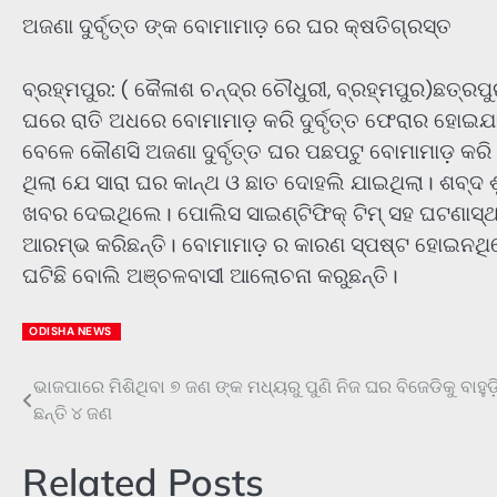
ଅଜଣା ଦୁର୍ବୃତ୍ତ ଙ୍କ ବୋମାମାଡ଼ ରେ ଘର କ୍ଷତିଗ୍ରସ୍ତ
ବ୍ରହ୍ମପୁର: ( କୈଳାଶ ଚନ୍ଦ୍ର ଚୌଧୁରୀ, ବ୍ରହ୍ମପୁର)ଛତ୍ରପୁ
ଘରେ ରାତି ଅଧରେ ବୋମାମାଡ଼ କରି ଦୁର୍ବୃତ୍ତ ଫେରାର ହୋଇ
ବେଳେ କୌଣସି ଅଜଣା ଦୁର୍ବୃତ୍ତ ଘର ପଛପଟୁ ବୋମାମାଡ଼ କ
ଥିଲା ଯେ ସାରା ଘର କାନ୍ଥ ଓ ଛାତ ଦୋହଲି ଯାଇଥିଲା। ଶବ୍ଦ 
ଖବର ଦେଇଥିଲେ। ପୋଲିସ ସାଇଣ୍ଟିଫିକ୍ ଟିମ୍ ସହ ଘଟଣାସ୍ଥ
ଆରମ୍ଭ କରିଛନ୍ତି। ବୋମାମାଡ଼ ର କାରଣ ସ୍ପଷ୍ଟ ହୋଇନଥିଲେ
ଘଟିଛି ବୋଲି ଅଞ୍ଚଳବାସୀ ଆଲୋଚନା କରୁଛନ୍ତି।
ODISHA NEWS
ଭାଜପାରେ ମିଶିଥିବା ୭ ଜଣ ଙ୍କ ମଧ୍ୟରୁ ପୁଣି ନିଜ ଘର ବିଜେଡିକୁ ବାହୁଡ଼
Post
ଛନ୍ତି ୪ ଜଣ
navigation
Related Posts