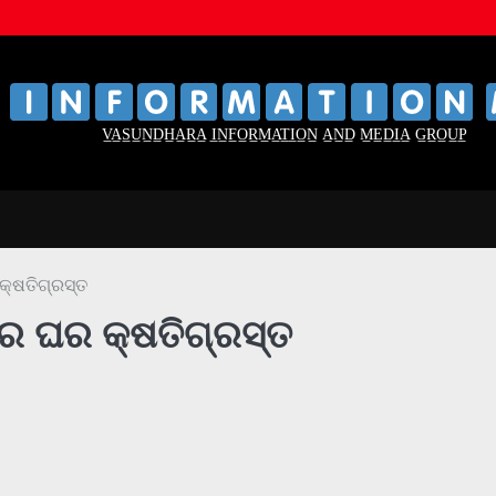
‌
‌
V̲A̲S̲U̲N̲D̲H̲A̲R̲A̲ I̲N̲F̲O̲R̲M̲A̲T̲I̲O̲N̲ A̲N̲D̲ M̲E̲D̲I̲A̲ G̲R̲O̲U̲P̲
କ୍ଷତିଗ୍ରସ୍ତ
 ରେ ଘର କ୍ଷତିଗ୍ରସ୍ତ