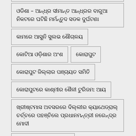
ଓଡିଶା - ଆନ୍ଧ୍ର ସୀମାନ୍ତ ଆନ୍ଧ୍ରର ବାରୁଆ
ନିକଟରେ ଘଟିଛି ମର୍ମନ୍ତୁଦ ସଡକ ଦୁର୍ଘଟଣା
କାମରେ ଆସୁନି ସୁଲଭ ଶୌଚାଳୟ
କୋଟିଆ ଓଡ଼ିଶାର ଅଂଶ
କୋରାପୁଟ
କୋରାପୁଟ ଜିଲ୍ଲାର ପଞ୍ଚାୟତ ସମିତି
କୋରାପୁଟରେ କାଶ୍ମୀର ଶୈଳୀ ଟୁରିଜମ: ଆୟ
ଖ୍ରୀଷ୍ଟମାସ ଅବସରରେ ଦିଲ୍ଲୀର କ୍ୟାଥେଡ୍ରାଲ୍
ଚର୍ଚ୍ଚରେ ପହଞ୍ଚିଲେ ପ୍ରଧାନମନ୍ତ୍ରୀ ନରେନ୍ଦ୍ର
ମୋଦୀ