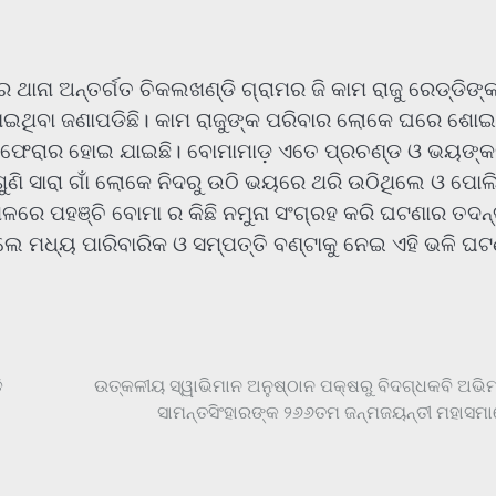
ର ଥାନା ଅନ୍ତର୍ଗତ ଚିକଲଖଣ୍ଡି ଗ୍ରାମର ଜି କାମ ରାଜୁ ରେଡ୍ଡିଙ୍
ଯାଇଥିବା ଜଣାପଡିଛି। କାମ ରାଜୁଙ୍କ ପରିବାର ଲୋକେ ଘରେ ଶୋଇ
ରି ଫେରାର ହୋଇ ଯାଇଛି। ବୋମାମାଡ଼ ଏତେ ପ୍ରଚଣ୍ଡ ଓ ଭୟଙ୍
ଶୁଣି ସାରା ଗାଁ ଲୋକେ ନିଦରୁ ଉଠି ଭୟରେ ଥରି ଉଠିଥିଲେ ଓ ପୋଲି
ଳରେ ପହଞ୍ଚି ବୋମା ର କିଛି ନମୁନା ସଂଗ୍ରହ କରି ଘଟଣାର ତଦନ
 ମଧ୍ୟ ପାରିବାରିକ ଓ ସମ୍ପତ୍ତି ବଣ୍ଟାକୁ ନେଇ ଏହି ଭଳି ଘଟ
ି
ଉତ୍କଳୀୟ ସ୍ୱାଭିମାନ ଅନୁଷ୍ଠାନ ପକ୍ଷରୁ ବିଦଗ୍ଧକବି ଅଭିମ
ସାମନ୍ତସିଂହାରଙ୍କ ୨୬୬ତମ ଜନ୍ମଜୟନ୍ତୀ ମହାସମ