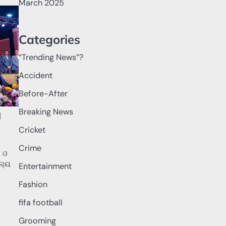
March 2025
Categories
“Trending News”?
Accident
Before-After
Breaking News
l
Cricket
Crime
ୟ ଓ
ୁଲ୍ୟ
Entertainment
Fashion
fifa football
Grooming