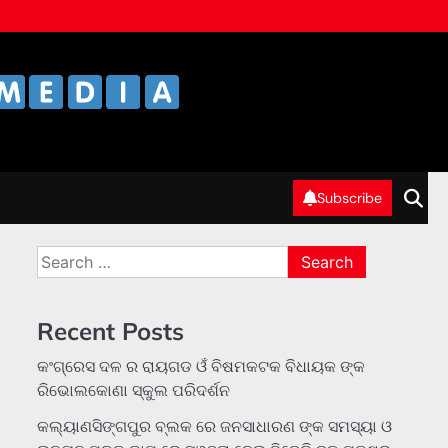
Subscribe
Search
for:
Recent Posts
କଂଗ୍ରେସ ଦଳ ର ରାୟଗଡ ଓଁ ବିଷମକଟକ ବିଧାୟକ ଙ୍କ
ରିଭୋଲକୋଣା ସ୍କୁଲ ପରିଦର୍ଶନ
କଲ୍ୟାଣସିଙ୍ଗପୁର ବ୍ଲକ ରେ ଜନସାଧାରଣ ଙ୍କ ସମସ୍ୟା ଓ