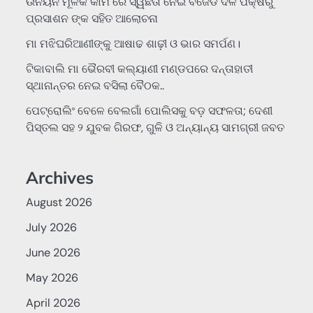
ଉନୟନ ମୂଳକ କାମ ରେ ସ୍ୱଛତା ନେଇ ବିଜେଡି ଦଳ ପକ୍ଷରୁ
ପ୍ରସାଶନ ଙ୍କ ସହିତ ଆଲୋଚନା
ମା ମଝିଘରିଆଣୀଙ୍କୁ ଆଷାଢ ଶାଢ଼ୀ ଓ ଭାର ସମର୍ପଣ।
ଟିକାବାଲି ମା ଭୈରବୀ କଲ୍ୟାଣୀ ମଣ୍ଡପରେ ଦନ୍ତାହାତୀ
ସ୍ଥାନାନ୍ତର ନେଇ ବସିଲା ବୈଠକ..
ପେଟ୍ରୋଲିଂ ବେଳେ ବେଲଗାଁ ପୋଲିସକୁ ବଡ଼ ସଫଳତା; ଦେଶୀ
ପିସ୍ତଲ ସହ ୨ ଯୁବକ ଗିରଫ, ଗୁଳି ଓ ଅନ୍ୟାନ୍ୟ ସାମଗ୍ରୀ ଜବତ
Archives
August 2026
July 2026
June 2026
May 2026
April 2026