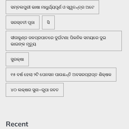
ସମ୍ବଲପୁରୀ ଭାଷା ମାଧୁର୍ଯ୍ୟପୂର୍ଣ ଓ ସ୍ୱତନ୍ତ୍ର ଅଟେ
ସରସ୍ବତୀ ପୂଜା
ସି
ସୀତାକୁଣ୍ଡ ଜଳପ୍ରପାତରେ ଦୁର୍ଘଟଣା: ପିକନିକ ସମୟରେ ଦୁଇ
ଭାଇଙ୍କ ମୃତ୍ୟୁ
ସୁରକ୍ଷା
୧୫ ବର୍ଷ ହେଲା ୨ଟି ପେନସନ ପାଉଛନ୍ତି ଅବସରପ୍ରାପ୍ତ ଶିକ୍ଷକ
୪୦ ଲକ୍ଷର ସୁନା–ରୁପା ଜବତ
Recent