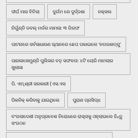
ଦୀର୍ଘ ମାସ ବିତିଲା
ଦୁର୍ଗମ ରେ ଦୁର୍ଦ୍ଦଶା
ନକ୍ସଲ
ନିର୍ଗୁଣ୍ଡି ଡବଲ୍ ମର୍ଡର ମାମଲା: ୩ ଗିରଫ
ପାଟନାରେ ସର୍ବସାଧାରଣ ସ୍ଥାନରେ ଛେପ ପକାଇଲେ ‘ନଗରଶତ୍ରୁ’
ପାରଳାଖେମୁଣ୍ଡି ପୁଲିସର ବଡ଼ ସଫଳତା: ୪ଟି ଚୋରି ମାମଲାର
ଖୁଲାସା
ପି. ଏମ୍.ଶ୍ରୀ ସରକାରୀ (ଏସ.ଏସ
ପିକନିକ୍‌ କରିବାକୁ ଯାଇଥିଲେ
ପୁରାଣ ପ୍ରସିଦ୍ଧ
ବଂଗଲାଦେଶୀ ଅନୁପ୍ରବେଶ ବିରୋଧରେ ରାସ୍ତାକୁ ଓହ୍ଲାଇଲେ ହିନ୍ଦୁ
ସଂଗଠନ