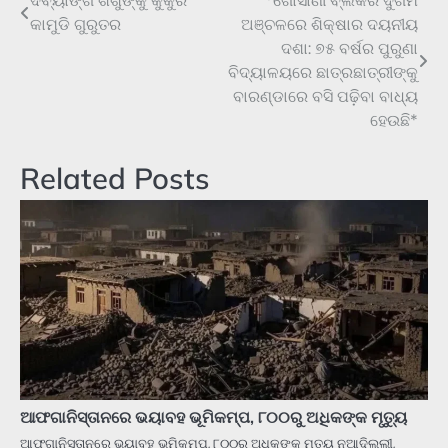
ଦିବ୍ୟାଙ୍ଗ ଶିଶୁଙ୍କୁ କୁକୁର
*ଗୋସାଣୀ ବ୍ଲକର ଦୁର୍ଗମ
Post
କାମୁଡି ଗୁରୁତର
ଅଞ୍ଚଳରେ ଶିକ୍ଷାର ଦୟନୀୟ
navigation
ଦଶା: ୭୫ ବର୍ଷର ପୁରୁଣା
ବିଦ୍ୟାଳୟରେ ଛାତ୍ରଛାତ୍ରୀଙ୍କୁ
ବାରଣ୍ଡାରେ ବସି ପଢ଼ିବା ବାଧ୍ୟ
ହେଉଛି*
Related Posts
ଆଫଗାନିସ୍ତାନରେ ଭୟାବହ ଭୂମିକମ୍ପ, ୮୦୦ରୁ ଅଧିକଙ୍କ ମୃତ୍ୟୁ
ଆଫଗାନିସ୍ତାନରେ ଭୟାବହ ଭୂମିକମ୍ପ, ୮୦୦ରୁ ଅଧିକଙ୍କ ମୃତ୍ୟୁ ନୂଆଦିଲ୍ଲୀ,