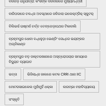
ବରଗଡ଼ ଧନୁଯାତ୍ରା: କଂସଙ୍କ ଦରବାରରେ ମୁଖ୍ୟମନ୍ତ୍ରୀ
ବାରିପଦାରେ ଚଳନ୍ତା ଅବସ୍ଥାରେ ଜଳିଗଲା ଇଲେକ୍ଟ୍ରିକ୍ ସ୍କୁଟର୍
ବିଲିଭର୍ସ ଇଷ୍ଟର୍ଣ ଚର୍ଚ୍ଚ ତେଙ୍ଗେଡ଼ାପଥର ଟିକାବାଲି
ବ୍ରହ୍ମପୁର ଧୋବା ବନ୍ଧହୁଡ଼ା ଭେଣ୍ଡିଂ ଜୋନ୍‌ରେ ଭୟଙ୍କର
ଅଗ୍ନିକାଣ୍ଡ
ବ୍ରହ୍ମପୁର ବଡ଼ ଡାକ୍ତରଖାନାରେ ଅସ୍ତ୍ରୋପଚାର ସମୟରେ
ବିଦ୍ୟୁତ ବ୍ୟାଘାତ
ଭତ୍ତା
ଭିଜିଲାନ୍ସ ଜାଲରେ କଟକ CRRI ଥାନା IIC
ମୋଟରସାଇକେଲ ମୁହାଁମୁହିଁ ଧକ୍କା
ଲରମ୍ଭା ମହାବିଦ୍ୟାଳୟ
ସଂସ୍କୃତି