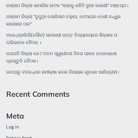
ଗଞ୍ଜାମ ଜିଲ୍ଲା ସାମାଜିକ ନାଟକ “କାହାକୁ କହିବି ଦୁଃଖ କାହାଣୀ” ମଞ୍ଚସ୍ଥ।
ଗଞ୍ଜାମ ଜିଲ୍ଲା “ବୁଗୁଡ଼ା ପୋଲିସର ଚଢ଼ାଉ, ବେଆଇନ ଦେଶୀ ବନ୍ଧୁକ
କାରଖାନା ଠାବ”
ମହେନ୍ଦ୍ରଗିରି(ପୌର) ସରକାରୀ ଉଚ୍ଚ ବିଦ୍ୟାଳୟରେ ଶିକ୍ଷକ ଓ
ଅଭିଭାବକ ବୈଠକ ।
ଗଜପତି ଜିଲ୍ଲା ରେ ୮୦ତମ ସ୍ୱାଧୀନତା ଦିବସ ପାଳନ ଉପଲକ୍ଷେ
ପ୍ରସ୍ତୁତି ବୈଠକ।
ଜଗପାଡୁ ବଡବନ୍ଧର ସମୀକ୍ଷା କଲେ ବିଧାୟକ ରୂପେଶ ପାଣିଗ୍ରାହୀ।
Recent Comments
Meta
Log in
Entries feed