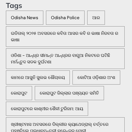
Tags
Odisha News
Odisha Police
ଆର
ଇଡିତାଲ୍ ୨୦୨୫ ଅବସରରେ କବିତା ଆସର କବି ର ଭାଷା ନିରବତା ର
ଭାଷା
ଓଡିଶା - ଆନ୍ଧ୍ର ସୀମାନ୍ତ ଆନ୍ଧ୍ରର ବାରୁଆ ନିକଟରେ ଘଟିଛି
ମର୍ମନ୍ତୁଦ ସଡକ ଦୁର୍ଘଟଣା
କାମରେ ଆସୁନି ସୁଲଭ ଶୌଚାଳୟ
କୋଟିଆ ଓଡ଼ିଶାର ଅଂଶ
କୋରାପୁଟ
କୋରାପୁଟ ଜିଲ୍ଲାର ପଞ୍ଚାୟତ ସମିତି
କୋରାପୁଟରେ କାଶ୍ମୀର ଶୈଳୀ ଟୁରିଜମ: ଆୟ
ଖ୍ରୀଷ୍ଟମାସ ଅବସରରେ ଦିଲ୍ଲୀର କ୍ୟାଥେଡ୍ରାଲ୍ ଚର୍ଚ୍ଚରେ
ପହଞ୍ଚିଲେ ପ୍ରଧାନମନ୍ତ୍ରୀ ନରେନ୍ଦ୍ର ମୋଦୀ