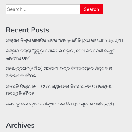
Search
for:
Recent Posts
ଗଞ୍ଜାମ ଜିଲ୍ଲା ସାମାଜିକ ନାଟକ “କାହାକୁ କହିବି ଦୁଃଖ କାହାଣୀ” ମଞ୍ଚସ୍ଥ।
ଗଞ୍ଜାମ ଜିଲ୍ଲା “ବୁଗୁଡ଼ା ପୋଲିସର ଚଢ଼ାଉ, ବେଆଇନ ଦେଶୀ ବନ୍ଧୁକ
କାରଖାନା ଠାବ”
ମହେନ୍ଦ୍ରଗିରି(ପୌର) ସରକାରୀ ଉଚ୍ଚ ବିଦ୍ୟାଳୟରେ ଶିକ୍ଷକ ଓ
ଅଭିଭାବକ ବୈଠକ ।
ଗଜପତି ଜିଲ୍ଲା ରେ ୮୦ତମ ସ୍ୱାଧୀନତା ଦିବସ ପାଳନ ଉପଲକ୍ଷେ
ପ୍ରସ୍ତୁତି ବୈଠକ।
ଜଗପାଡୁ ବଡବନ୍ଧର ସମୀକ୍ଷା କଲେ ବିଧାୟକ ରୂପେଶ ପାଣିଗ୍ରାହୀ।
Archives