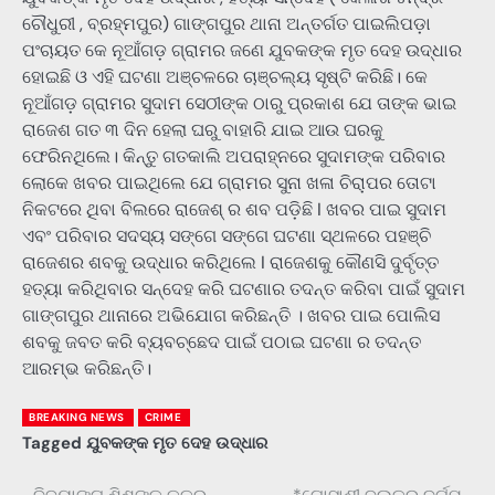
ଚୌଧୁରୀ , ବ୍ରହ୍ମପୁର) ଗାଙ୍ଗପୁର ଥାନା ଅନ୍ତର୍ଗତ ପାଇଲିପଡ଼ା
ପଂଚାୟତ କେ ନୂଆଁଗଡ଼ ଗ୍ରାମର ଜଣେ ଯୁବକଙ୍କ ମୃତ ଦେହ ଉଦ୍ଧାର
ହୋଇଛି ଓ ଏହି ଘଟଣା ଅଞ୍ଚଳରେ ଚାଞ୍ଚଲ୍ୟ ସୃଷ୍ଟି କରିଛି। କେ
ନୂଆଁଗଡ଼ ଗ୍ରାମର ସୁଦାମ ସେଠୀଙ୍କ ଠାରୁ ପ୍ରକାଶ ଯେ ତାଙ୍କ ଭାଇ
ରାଜେଶ ଗତ ୩ ଦିନ ହେଲା ଘରୁ ବାହାରି ଯାଇ ଆଉ ଘରକୁ
ଫେରିନଥିଲେ। କିନ୍ତୁ ଗତକାଲି ଅପରାହ୍ନରେ ସୁଦାମଙ୍କ ପରିବାର
ଲୋକେ ଖବର ପାଇଥିଲେ ଯେ ଗ୍ରାମର ସୁନା ଖଳା ଚିରା଼ପର ତୋଟା
ନିକଟରେ ଥିବା ବିଲରେ ରାଜେଶ୍ ର ଶବ ପଡ଼ିଛି I ଖବର ପାଇ ସୁଦାମ
ଏବଂ ପରିବାର ସଦସ୍ୟ ସଙ୍ଗେ ସଙ୍ଗେ ଘଟଣା ସ୍ଥଳରେ ପହଞ୍ଚି
ରାଜେଶର ଶବକୁ ଉଦ୍ଧାର କରିଥିଲେ I ରାଜେଶକୁ କୌଣସି ଦୁର୍ବୃତ୍ତ
ହତ୍ୟା କରିଥିବାର ସନ୍ଦେହ କରି ଘଟଣାର ତଦନ୍ତ କରିବା ପାଇଁ ସୁଦାମ
ଗାଙ୍ଗପୁର ଥାନାରେ ଅଭିଯୋଗ କରିଛନ୍ତି । ଖବର ପାଇ ପୋଲିସ
ଶବକୁ ଜବତ କରି ବ୍ୟବଚ୍ଛେଦ ପାଇଁ ପଠାଇ ଘଟଣା ର ତଦନ୍ତ
ଆରମ୍ଭ କରିଛନ୍ତି।
BREAKING NEWS
CRIME
Tagged
ଯୁବକଙ୍କ ମୃତ ଦେହ ଉଦ୍ଧାର