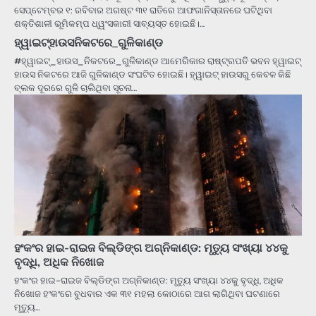
ସେପ୍ଟେମ୍ବର ୧: ରବିବାର ଅଗଷ୍ଟ ୩୧ ରାତିରେ ଆଫଗାନିସ୍ତାନରେ ଘଟିଥିବା
ଶକ୍ତିଶାଳୀ ଭୂମିକମ୍ପ ଧ୍ୱଂସକାରୀ ସାବ୍ୟସ୍ତ ହୋଇଛି।…
ହ୍ୱାଇଟ୍ହାଉସନିକଟରେ_ଗୁଳିକାଣ୍ଡ
#ହ୍ୱାଇଟ୍_ହାଉସ_ନିକଟରେ_ଗୁଳିକାଣ୍ଡ ଆମେରିକାର ରାଷ୍ଟ୍ରପତି ଭବନ ହ୍ୱାଇଟ୍
ହାଉସ ନିକଟରେ ଆଜି ଗୁଳିକାଣ୍ଡ ସଂଘଟିତ ହୋଇଛି। ହ୍ୱାଇଟ୍ ହାଉସରୁ କେବଳ କିଛି
ବ୍ଲକ ଦୂରରେ ଗୁଳି ଚାଲିଥିବା ସୂଚନା…
ହଂକଂର ହାଇ-ରାଇଜ ବିଲ୍ଡିଙ୍ଗ ଅଗ୍ନିକାଣ୍ଡ: ମୃତ୍ୟୁ ସଂଖ୍ୟା ୪୪କୁ
ବୃଦ୍ଧି, ଅଧିକ ନିଖୋଜ
ହଂକଂର ହାଇ-ରାଇଜ ବିଲ୍ଡିଙ୍ଗ ଅଗ୍ନିକାଣ୍ଡ: ମୃତ୍ୟୁ ସଂଖ୍ୟା ୪୪କୁ ବୃଦ୍ଧି, ଅଧିକ
ନିଖୋଜ ହଂକଂରେ ବୁଧବାର ଏକ ୩୧ ମହଲା କୋଠାରେ ଆଗ ଲାଗିଥିବା ଘଟଣାରେ
ମୃତ୍ୟୁ…