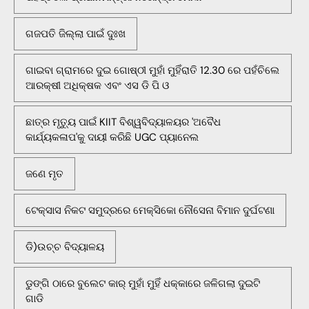
ଗଜପତି ଜିଲ୍ଲା ପାଇଁ ଦୁଃଖ
ଗାଇବା ଗ୍ରାମରେ ଦୁଇ ଗୋଷ୍ଠୀ ମୁହାଁ ମୁହିଁରାତି 12.30 ରେ ପହଁଚିଲେ
ଆରକ୍ଷୀ ଅଧିକ୍ଷକ ଏବଂ ଏସ ଡି ପି ଓ
ଛାତ୍ର ମୃତ୍ୟୁ ପାଇଁ KIIT ବିଶ୍ୱବିଦ୍ୟାଳୟର 'ଅବୈଧ
କାର୍ଯ୍ୟକଳାପ'କୁ ଦାୟୀ କରିଛି UGC ପ୍ୟାନେଲ
ଜଣେ ମୃତ
ଟେକ୍ସାସ ନିକଟ ସମୁଦ୍ରରେ ମେକ୍ସିକୋ ନୌସେନା ବିମାନ ଦୁର୍ଘଟଣା
ଡି)ଉଚ୍ଚ ବିଦ୍ୟାଳୟ
ଡୁଙ୍ଗି ଠାରେ ବୁଲେଟ କାର୍ ମୁହାଁ ମୁହିଁ ଧକ୍କାରେ ଜଳିଗଲା ଦୁଇଟି
ଗାଡି