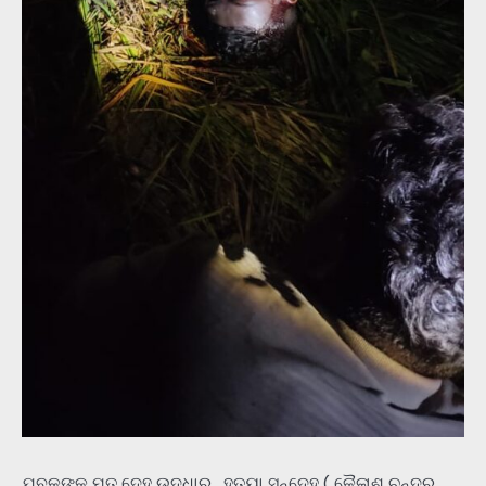
ଯୁବକଙ୍କ ମୃତ ଦେହ ଉଦ୍ଧାର , ହତ୍ୟା ସନ୍ଦେହ ( କୈଳାଶ ଚନ୍ଦ୍ର