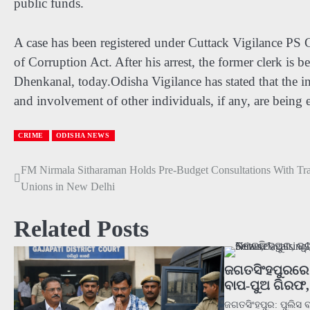
public funds.
A case has been registered under Cuttack Vigilance PS 
of Corruption Act. After his arrest, the former clerk is 
Dhenkanal, today.Odisha Vigilance has stated that the inv
and involvement of other individuals, if any, are being
CRIME
ODISHA NEWS
FM Nirmala Sitharaman Holds Pre-Budget Consultations With Tr
Post
Unions in New Delhi
navigation
Related Posts
ଜଗତସିଂହପୁରରେ 
ବାପ-ପୁଅ ଗିରଫ
ଜଗତସିଂହପୁର: ପୁଲିସ