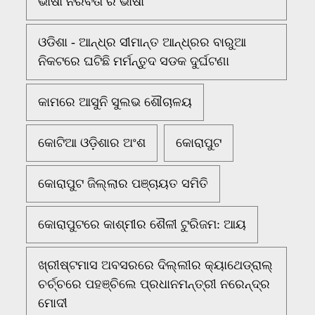
ଭାଷା ନିରବତା ର ଭାଷା
ଓଡିଶା - ଆନ୍ଧ୍ର ସୀମାନ୍ତ ଆନ୍ଧ୍ରର ବାରୁଆ
ନିକଟରେ ଘଟିଛି ମର୍ମନ୍ତୁଦ ସଡକ ଦୁର୍ଘଟଣା
କାମରେ ଆସୁନି ସୁଲଭ ଶୌଚାଳୟ
କୋଟିଆ ଓଡ଼ିଶାର ଅଂଶ
କୋରାପୁଟ
କୋରାପୁଟ ଜିଲ୍ଲାର ପଞ୍ଚାୟତ ସମିତି
କୋରାପୁଟରେ କାଶ୍ମୀର ଶୈଳୀ ଟୁରିଜମ: ଆୟ
ଖ୍ରୀଷ୍ଟମାସ ଅବସରରେ ଦିଲ୍ଲୀର କ୍ୟାଥେଡ୍ରାଲ୍
ଚର୍ଚ୍ଚରେ ପହଞ୍ଚିଲେ ପ୍ରଧାନମନ୍ତ୍ରୀ ନରେନ୍ଦ୍ର
ମୋଦୀ