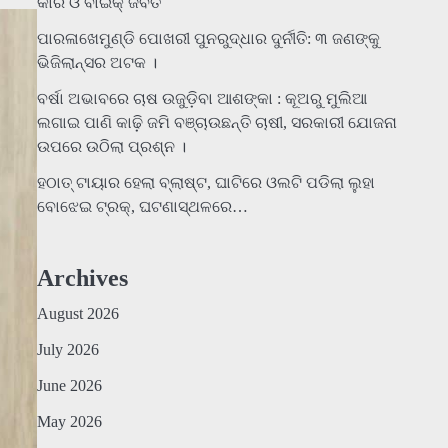
କାର ଓ ବାଇକ୍ ଜବତ
ପାରଳାଖେମୁଣ୍ଡି ପୋଖରୀ ପୁନରୁଦ୍ଧାର ଦୁର୍ନୀତି: ୩ ଜଣଙ୍କୁ
ଭିଜିଲାନ୍ସର ଅଟକ ।
ବର୍ଷା ଅଭାବରେ ଚାଷ ଉଜୁଡ଼ିବା ଆଶଙ୍କା : କୂଅରୁ ମୁଲିଆ
ଲଗାଇ ପାଣି କାଢ଼ି ଜମି ବଞ୍ଚାଉଛନ୍ତି ଚାଷୀ, ସରକାରୀ ଯୋଜନା
ଉପରେ ଉଠିଲା ପ୍ରଶ୍ନ ।
ହଠାତ୍‌ ଟାୟାର ହେଲା ବ୍ଲାଷ୍ଟ, ଘାଟିରେ ଓଲଟି ପଡିଲା ଲୁହା
ବୋଝେଇ ଟ୍ରକ୍‌, ଘଟଣାସ୍ଥଳରେ…
Archives
August 2026
July 2026
June 2026
May 2026