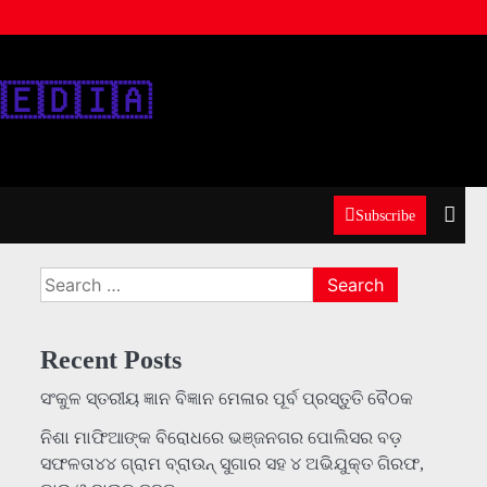
‌🇪‌🇩‌🇮‌🇦‌
Subscribe
Search
for:
Recent Posts
ସଂକୁଳ ସ୍ତରୀୟ ଜ୍ଞାନ ବିଜ୍ଞାନ ମେଳାର ପୂର୍ବ ପ୍ରସ୍ତୁତି ବୈଠକ
ନିଶା ମାଫିଆଙ୍କ ବିରୋଧରେ ଭଞ୍ଜନଗର ପୋଲିସର ବଡ଼
ସଫଳତା୪୪ ଗ୍ରାମ ବ୍ରାଉନ୍ ସୁଗାର ସହ ୪ ଅଭିଯୁକ୍ତ ଗିରଫ,