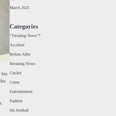
March 2025
Categories
“Trending News”?
Accident
Before-After
Breaking News
Cricket
 his
the
Crime
Entertainment
Fashion
s,
fifa football