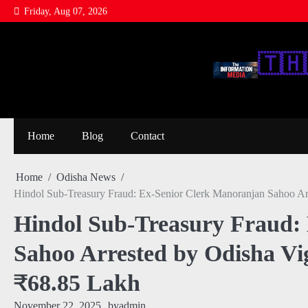
Skip
Friday, Aug 07, 2026
to
content
🇹‌🇭‌
Home
Blog
Contact
Home
Odisha News
Hindol Sub-Treasury Fraud: Ex-Senior Clerk Manoranjan Sahoo Arr
Hindol Sub-Treasury Fraud:
Sahoo Arrested by Odisha Vig
₹68.85 Lakh
November 22, 2025
by
admin