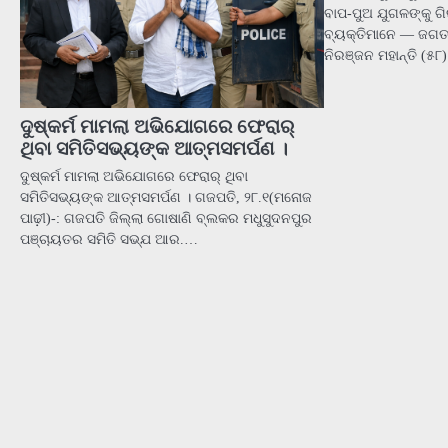
ବାପ-ପୁଅ ଯୁଗଳଙ୍କୁ ଗି
ବ୍ୟକ୍ତିମାନେ — ଜଗତସ
ନିରଞ୍ଜନ ମହାନ୍ତି (୫୮
ଦୁଷ୍କର୍ମ ମାମଲା ଅଭିଯୋଗରେ ଫେରାର୍
ଥିବା ସମିତିସଭ୍ୟଙ୍କ ଆତ୍ମସମର୍ପଣ ।
ଦୁଷ୍କର୍ମ ମାମଲା ଅଭିଯୋଗରେ ଫେରାର୍ ଥିବା
ସମିତିସଭ୍ୟଙ୍କ ଆତ୍ମସମର୍ପଣ । ଗଜପତି, ୨୮.୧(ମନୋଜ
ପାଢ଼ୀ)-: ଗଜପତି ଜିଲ୍ଲା ଗୋଷାଣି ବ୍ଲକର ମଧୁସୁଦନପୁର
ପଞ୍ଚାୟତର ସମିତି ସଭ୍ଯ ଆର.…