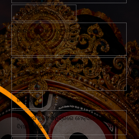
ଗଜପତି ଜିଲ୍ଲା ପାଇଁ ଦୁଃଖ
ଗାଇବା ଗ୍ରାମରେ ଦୁଇ ଗୋଷ୍ଠୀ ମୁହାଁ ମୁହିଁରାତି
12.30 ରେ ପହଁଚିଲେ ଆରକ୍ଷୀ ଅଧିକ୍ଷକ ଏବଂ ଏସ
ଡି ପି ଓ
ଛାତ୍ର ମୃତ୍ୟୁ ପାଇଁ KIIT ବିଶ୍ୱବିଦ୍ୟାଳୟର
'ଅବୈଧ କାର୍ଯ୍ୟକଳାପ'କୁ ଦାୟୀ କରିଛି UGC
ପ୍ୟାନେଲ
ଜଣେ ମୃତ
ଟେକ୍ସାସ ନିକଟ ସମୁଦ୍ରରେ ମେକ୍ସିକୋ ନୌସେନା
ବିମାନ ଦୁର୍ଘଟଣା