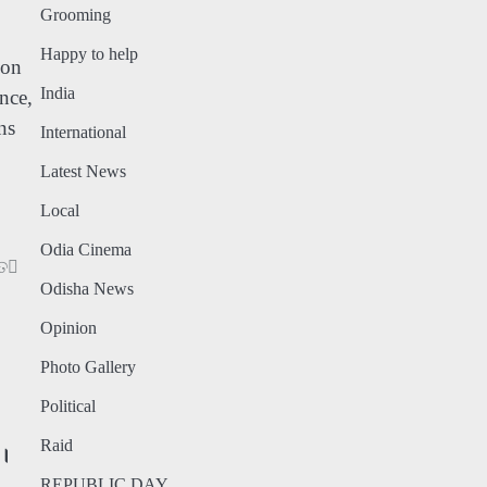
Grooming
Happy to help
ion
India
ance,
ns
International
Latest News
Local
Odia Cinema
ତ
Odisha News
Opinion
Photo Gallery
Political
Raid
।
REPUBLIC DAY