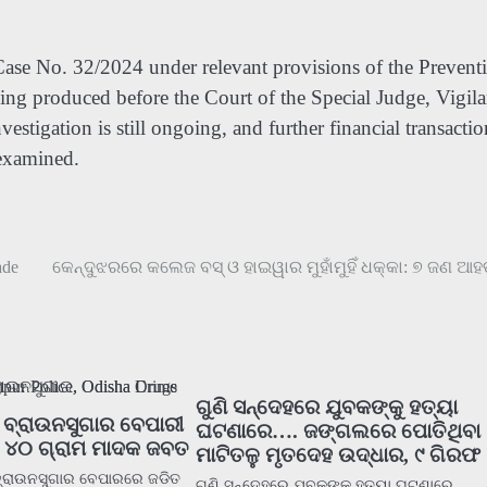
Case No. 32/2024 under relevant provisions of the Prevent
being produced before the Court of the Special Judge, Vigil
estigation is still ongoing, and further financial transactio
 examined.
ade
କେନ୍ଦୁଝରରେ କଲେଜ ବସ୍‌ ଓ ହାଇୱାର ମୁହାଁମୁହିଁ ଧକ୍କା: ୭ ଜଣ ଆହ
ଗୁଣି ସନ୍ଦେହରେ ଯୁବକଙ୍କୁ ହତ୍ୟା
ବ୍ରାଉନସୁଗାର ବେପାରୀ
ଘଟଣାରେ…. ଜଙ୍ଗଲରେ ପୋତିଥିବା
, ୪୦ ଗ୍ରାମ ମାଦକ ଜବତ
ମାଟିତଳୁ ମୃତଦେହ ଉଦ୍ଧାର, ୯ ଗିରଫ 
 ବ୍ରାଉନସୁଗାର ବେପାରରେ ଜଡିତ
ଗୁଣି ସନ୍ଦେହରେ ଯୁବକଙ୍କୁ ହତ୍ୟା ଘଟଣାରେ….