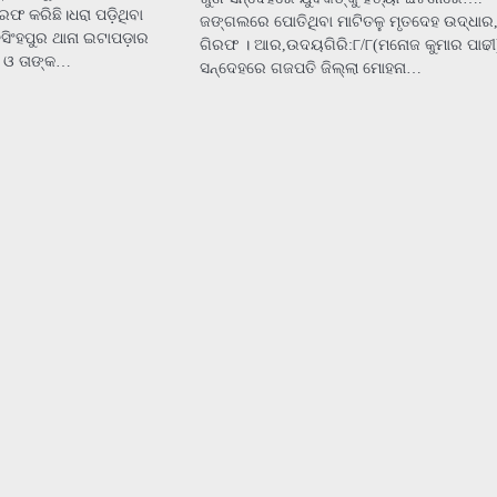
ରଫ କରିଛି।ଧରା ପଡ଼ିଥିବା
ଜଙ୍ଗଲରେ ପୋତିଥିବା ମାଟିତଳୁ ମୃତଦେହ ଉଦ୍ଧାର,
ିଂହପୁର ଥାନା ଇଟାପଡ଼ାର
ଗିରଫ । ଆର,ଉଦୟଗିରି:୮/୮(ମନୋଜ କୁମାର ପାଢୀ)
) ଓ ତାଙ୍କ…
ସନ୍ଦେହରେ ଗଜପତି ଜିଲ୍ଲା ମୋହନା…