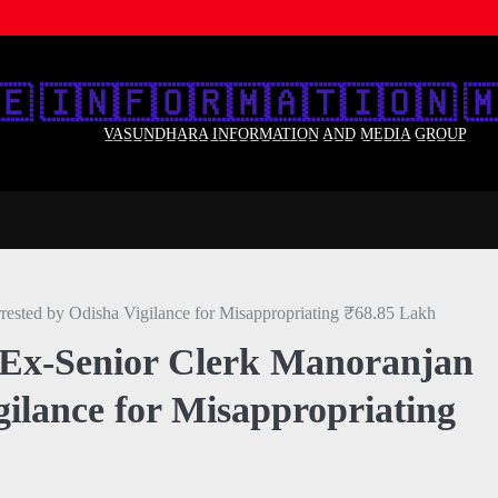
🇪‌ 🇮‌🇳‌🇫‌🇴‌🇷‌🇲‌🇦‌🇹‌🇮‌🇴‌🇳‌ 🇲
V̲A̲S̲U̲N̲D̲H̲A̲R̲A̲ I̲N̲F̲O̲R̲M̲A̲T̲I̲O̲N̲ A̲N̲D̲ M̲E̲D̲I̲A̲ G̲R̲O̲U̲P̲
ested by Odisha Vigilance for Misappropriating ₹68.85 Lakh
 Ex-Senior Clerk Manoranjan
ilance for Misappropriating