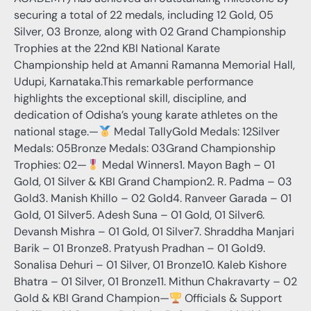
securing a total of 22 medals, including 12 Gold, 05
Silver, 03 Bronze, along with 02 Grand Championship
Trophies at the 22nd KBI National Karate
Championship held at Amanni Ramanna Memorial Hall,
Udupi, Karnataka.This remarkable performance
highlights the exceptional skill, discipline, and
dedication of Odisha’s young karate athletes on the
national stage.—
Medal TallyGold Medals: 12Silver
Medals: 05Bronze Medals: 03Grand Championship
Trophies: 02—
Medal Winners1. Mayon Bagh – 01
Gold, 01 Silver & KBI Grand Champion2. R. Padma – 03
Gold3. Manish Khillo – 02 Gold4. Ranveer Garada – 01
Gold, 01 Silver5. Adesh Suna – 01 Gold, 01 Silver6.
Devansh Mishra – 01 Gold, 01 Silver7. Shraddha Manjari
Barik – 01 Bronze8. Pratyush Pradhan – 01 Gold9.
Sonalisa Dehuri – 01 Silver, 01 Bronze10. Kaleb Kishore
Bhatra – 01 Silver, 01 Bronze11. Mithun Chakravarty – 02
Gold & KBI Grand Champion—
Officials & Support