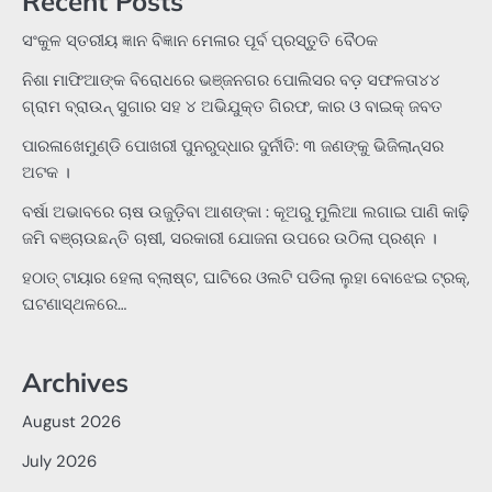
Recent Posts
ସଂକୁଳ ସ୍ତରୀୟ ଜ୍ଞାନ ବିଜ୍ଞାନ ମେଳାର ପୂର୍ବ ପ୍ରସ୍ତୁତି ବୈଠକ
ନିଶା ମାଫିଆଙ୍କ ବିରୋଧରେ ଭଞ୍ଜନଗର ପୋଲିସର ବଡ଼ ସଫଳତା୪୪
ଗ୍ରାମ ବ୍ରାଉନ୍ ସୁଗାର ସହ ୪ ଅଭିଯୁକ୍ତ ଗିରଫ, କାର ଓ ବାଇକ୍ ଜବତ
ପାରଳାଖେମୁଣ୍ଡି ପୋଖରୀ ପୁନରୁଦ୍ଧାର ଦୁର୍ନୀତି: ୩ ଜଣଙ୍କୁ ଭିଜିଲାନ୍ସର
ଅଟକ ।
ବର୍ଷା ଅଭାବରେ ଚାଷ ଉଜୁଡ଼ିବା ଆଶଙ୍କା : କୂଅରୁ ମୁଲିଆ ଲଗାଇ ପାଣି କାଢ଼ି
ଜମି ବଞ୍ଚାଉଛନ୍ତି ଚାଷୀ, ସରକାରୀ ଯୋଜନା ଉପରେ ଉଠିଲା ପ୍ରଶ୍ନ ।
ହଠାତ୍‌ ଟାୟାର ହେଲା ବ୍ଲାଷ୍ଟ, ଘାଟିରେ ଓଲଟି ପଡିଲା ଲୁହା ବୋଝେଇ ଟ୍ରକ୍‌,
ଘଟଣାସ୍ଥଳରେ…
Archives
August 2026
July 2026