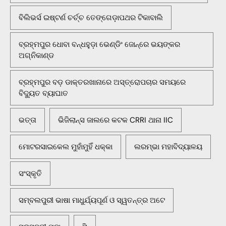
ବିଲିଭର୍ସ ଇଷ୍ଟର୍ଣ ଚର୍ଚ୍ଚ ତେଙ୍ଗେଡ଼ାପଥର ଟିକାବାଲି
ବ୍ରହ୍ମପୁର ଧୋବା ବନ୍ଧହୁଡ଼ା ଭେଣ୍ଡିଂ ଜୋନ୍‌ରେ ଭୟଙ୍କର
ଅଗ୍ନିକାଣ୍ଡ
ବ୍ରହ୍ମପୁର ବଡ଼ ଡାକ୍ତରଖାନାରେ ଅସ୍ତ୍ରୋପଚାର ସମୟରେ
ବିଦ୍ୟୁତ ବ୍ୟାଘାତ
ଭତ୍ତା
ଭିଜିଲାନ୍ସ ଜାଲରେ କଟକ CRRI ଥାନା IIC
ମୋଟରସାଇକେଲ ମୁହାଁମୁହିଁ ଧକ୍କା
ଲରମ୍ଭା ମହାବିଦ୍ୟାଳୟ
ସଂସ୍କୃତି
ସମ୍ବଲପୁରୀ ଭାଷା ମାଧୁର୍ଯ୍ୟପୂର୍ଣ ଓ ସ୍ୱତନ୍ତ୍ର ଅଟେ