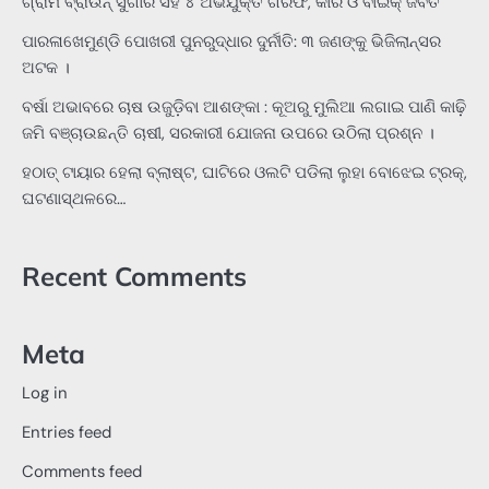
ଗ୍ରାମ ବ୍ରାଉନ୍ ସୁଗାର ସହ ୪ ଅଭିଯୁକ୍ତ ଗିରଫ, କାର ଓ ବାଇକ୍ ଜବତ
ପାରଳାଖେମୁଣ୍ଡି ପୋଖରୀ ପୁନରୁଦ୍ଧାର ଦୁର୍ନୀତି: ୩ ଜଣଙ୍କୁ ଭିଜିଲାନ୍ସର
ଅଟକ ।
ବର୍ଷା ଅଭାବରେ ଚାଷ ଉଜୁଡ଼ିବା ଆଶଙ୍କା : କୂଅରୁ ମୁଲିଆ ଲଗାଇ ପାଣି କାଢ଼ି
ଜମି ବଞ୍ଚାଉଛନ୍ତି ଚାଷୀ, ସରକାରୀ ଯୋଜନା ଉପରେ ଉଠିଲା ପ୍ରଶ୍ନ ।
ହଠାତ୍‌ ଟାୟାର ହେଲା ବ୍ଲାଷ୍ଟ, ଘାଟିରେ ଓଲଟି ପଡିଲା ଲୁହା ବୋଝେଇ ଟ୍ରକ୍‌,
ଘଟଣାସ୍ଥଳରେ…
Recent Comments
Meta
Log in
Entries feed
Comments feed