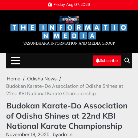
Skip
Friday, Aug 07, 2026
to
content
‌
‌
V̲A̲S̲U̲N̲D̲H̲A̲R̲A̲ I̲N̲F̲O̲R̲M̲A̲T̲I̲O̲N̲ A̲N̲D̲ M̲E̲D̲I̲A̲ G̲R̲O̲U̲P̲
Subscribe
Home
Odisha News
Budokan Karate-Do Association of Odisha Shines at
22nd KBI National Karate Championship
Budokan Karate-Do Association
of Odisha Shines at 22nd KBI
National Karate Championship
November 18, 2025
by
admin