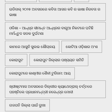
ଇଡିତାଲ୍ ୨୦୨୫ ଅବସରରେ କବିତା ଆସର କବି ର ଭାଷା ନିରବତା ର
ଭାଷା
ଓଡିଶା - ଆନ୍ଧ୍ର ସୀମାନ୍ତ ଆନ୍ଧ୍ରର ବାରୁଆ ନିକଟରେ ଘଟିଛି
ମର୍ମନ୍ତୁଦ ସଡକ ଦୁର୍ଘଟଣା
କାମରେ ଆସୁନି ସୁଲଭ ଶୌଚାଳୟ
କୋଟିଆ ଓଡ଼ିଶାର ଅଂଶ
କୋରାପୁଟ
କୋରାପୁଟ ଜିଲ୍ଲାର ପଞ୍ଚାୟତ ସମିତି
କୋରାପୁଟରେ କାଶ୍ମୀର ଶୈଳୀ ଟୁରିଜମ: ଆୟ
ଖ୍ରୀଷ୍ଟମାସ ଅବସରରେ ଦିଲ୍ଲୀର କ୍ୟାଥେଡ୍ରାଲ୍ ଚର୍ଚ୍ଚରେ
ପହଞ୍ଚିଲେ ପ୍ରଧାନମନ୍ତ୍ରୀ ନରେନ୍ଦ୍ର ମୋଦୀ
ଗଜପତି ଜିଲ୍ଲା ପାଇଁ ଦୁଃଖ