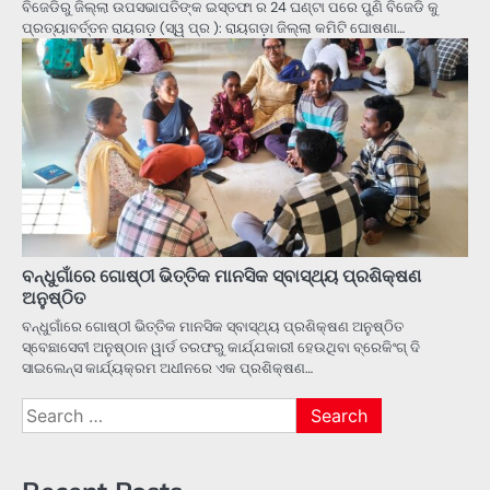
ବିଜେଡିରୁ ଜିଲ୍ଲା ଉପସଭାପତିଙ୍କ ଇସ୍ତଫା ର 24 ଘଣ୍ଟା ପରେ ପୁଣି ବିଜେଡି କୁ
ପ୍ରତ୍ୟାବର୍ତ୍ତନ ରାୟଗଡ଼ (ସ୍ୱ ପ୍ର ): ରାୟଗଡ଼ା ଜିଲ୍ଲା କମିଟି ଘୋଷଣା…
ବନ୍ଧୁଗାଁରେ ଗୋଷ୍ଠୀ ଭିତ୍ତିକ ମାନସିକ ସ୍ବାସ୍ଥ୍ୟ ପ୍ରଶିକ୍ଷଣ
ଅନୁଷ୍ଠିତ
ବନ୍ଧୁଗାଁରେ ଗୋଷ୍ଠୀ ଭିତ୍ତିକ ମାନସିକ ସ୍ବାସ୍ଥ୍ୟ ପ୍ରଶିକ୍ଷଣ ଅନୁଷ୍ଠିତ
ସ୍ବେଛାସେବୀ ଅନୁଷ୍ଠାନ ୱାର୍ଡ ତରଫରୁ କାର୍ଯ୍ଯକାରୀ ହେଉଥିବା ବ୍ରେକିଂଗ୍ ଦି
ସାଇଲେନ୍ସ କାର୍ଯ୍ୟକ୍ରମ ଅଧୀନରେ ଏକ ପ୍ରଶିକ୍ଷଣ…
Search
for: