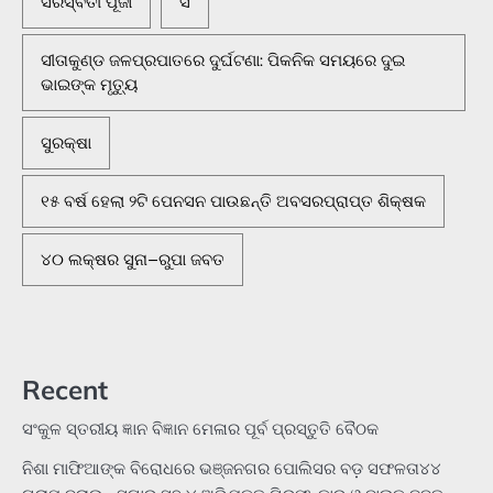
ସରସ୍ବତୀ ପୂଜା
ସି
ସୀତାକୁଣ୍ଡ ଜଳପ୍ରପାତରେ ଦୁର୍ଘଟଣା: ପିକନିକ ସମୟରେ ଦୁଇ
ଭାଇଙ୍କ ମୃତ୍ୟୁ
ସୁରକ୍ଷା
୧୫ ବର୍ଷ ହେଲା ୨ଟି ପେନସନ ପାଉଛନ୍ତି ଅବସରପ୍ରାପ୍ତ ଶିକ୍ଷକ
୪୦ ଲକ୍ଷର ସୁନା–ରୁପା ଜବତ
Recent
ସଂକୁଳ ସ୍ତରୀୟ ଜ୍ଞାନ ବିଜ୍ଞାନ ମେଳାର ପୂର୍ବ ପ୍ରସ୍ତୁତି ବୈଠକ
ନିଶା ମାଫିଆଙ୍କ ବିରୋଧରେ ଭଞ୍ଜନଗର ପୋଲିସର ବଡ଼ ସଫଳତା୪୪