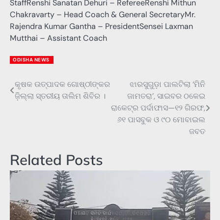
StaffRenshi Sanatan Dehuri – RefereeRenshi Mithun
Chakravarty – Head Coach & General SecretaryMr.
Rajendra Kumar Gantha – PresidentSensei Laxman
Mutthai – Assistant Coach
ODISHA NEWS
କୃଷକ ଉତ୍ପାଦକ ଗୋଷ୍ଠୀଙ୍କର
ଝାରସୁଗୁଡ଼ା ପାଲଟିଲା ‘ମିନି
Post
ଜ଼ିଲ୍ଲା ସ୍ତରୀୟ ତାଲିମ ଶିବିର ।
ଜାମତରା’, ସାଇବର ଠକେଇ
navigation
ରାକେଟ୍‌ର ପର୍ଦାଫାସ—୧୨ ଗିରଫ,
୬୧ ପାସବୁକ ଓ ୯୦ ମୋବାଇଲ
ଜବତ
Related Posts