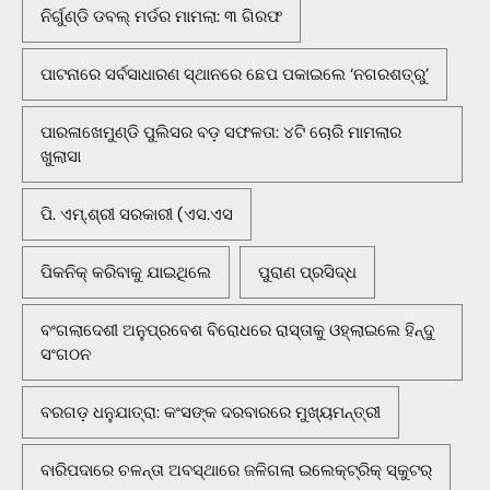
ନିର୍ଗୁଣ୍ଡି ଡବଲ୍ ମର୍ଡର ମାମଲା: ୩ ଗିରଫ
ପାଟନାରେ ସର୍ବସାଧାରଣ ସ୍ଥାନରେ ଛେପ ପକାଇଲେ ‘ନଗରଶତ୍ରୁ’
ପାରଳାଖେମୁଣ୍ଡି ପୁଲିସର ବଡ଼ ସଫଳତା: ୪ଟି ଚୋରି ମାମଲାର
ଖୁଲାସା
ପି. ଏମ୍.ଶ୍ରୀ ସରକାରୀ (ଏସ.ଏସ
ପିକନିକ୍‌ କରିବାକୁ ଯାଇଥିଲେ
ପୁରାଣ ପ୍ରସିଦ୍ଧ
ବଂଗଲାଦେଶୀ ଅନୁପ୍ରବେଶ ବିରୋଧରେ ରାସ୍ତାକୁ ଓହ୍ଲାଇଲେ ହିନ୍ଦୁ
ସଂଗଠନ
ବରଗଡ଼ ଧନୁଯାତ୍ରା: କଂସଙ୍କ ଦରବାରରେ ମୁଖ୍ୟମନ୍ତ୍ରୀ
ବାରିପଦାରେ ଚଳନ୍ତା ଅବସ୍ଥାରେ ଜଳିଗଲା ଇଲେକ୍ଟ୍ରିକ୍ ସ୍କୁଟର୍