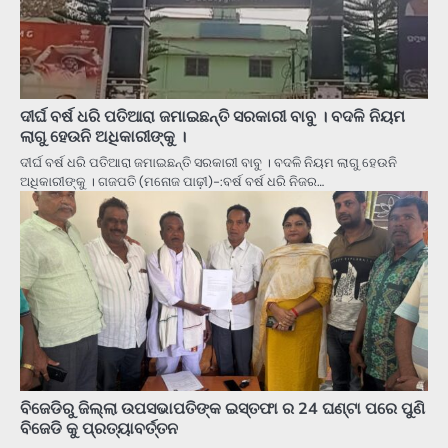
ଦୀର୍ଘ ବର୍ଷ ଧରି ପତିଆରା ଜମାଇଛନ୍ତି ସରକାରୀ ବାବୁ । ବଦଳି ନିୟମ
ଲାଗୁ ହେଉନି ଅଧିକାରୀଙ୍କୁ ।
ଦୀର୍ଘ ବର୍ଷ ଧରି ପତିଆରା ଜମାଇଛନ୍ତି ସରକାରୀ ବାବୁ । ବଦଳି ନିୟମ ଲାଗୁ ହେଉନି
ଅଧିକାରୀଙ୍କୁ । ଗଜପତି (ମନୋଜ ପାଢ଼ୀ)-:ବର୍ଷ ବର୍ଷ ଧରି ନିଜର…
ବିଜେଡିରୁ ଜିଲ୍ଲା ଉପସଭାପତିଙ୍କ ଇସ୍ତଫା ର 24 ଘଣ୍ଟା ପରେ ପୁଣି
ବିଜେଡି କୁ ପ୍ରତ୍ୟାବର୍ତ୍ତନ