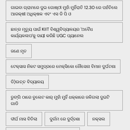
ଗାଇବା ଗ୍ରାମରେ ଦୁଇ ଗୋଷ୍ଠୀ ମୁହାଁ ମୁହିଁରାତି 12.30 ରେ ପହଁଚିଲେ
ଆରକ୍ଷୀ ଅଧିକ୍ଷକ ଏବଂ ଏସ ଡି ପି ଓ
ଛାତ୍ର ମୃତ୍ୟୁ ପାଇଁ KIIT ବିଶ୍ୱବିଦ୍ୟାଳୟର 'ଅବୈଧ
କାର୍ଯ୍ୟକଳାପ'କୁ ଦାୟୀ କରିଛି UGC ପ୍ୟାନେଲ
ଜଣେ ମୃତ
ଟେକ୍ସାସ ନିକଟ ସମୁଦ୍ରରେ ମେକ୍ସିକୋ ନୌସେନା ବିମାନ ଦୁର୍ଘଟଣା
ଡି)ଉଚ୍ଚ ବିଦ୍ୟାଳୟ
ଡୁଙ୍ଗି ଠାରେ ବୁଲେଟ କାର୍ ମୁହାଁ ମୁହିଁ ଧକ୍କାରେ ଜଳିଗଲା ଦୁଇଟି
ଗାଡି
ଦୀର୍ଘ ମାସ ବିତିଲା
ଦୁର୍ଗମ ରେ ଦୁର୍ଦ୍ଦଶା
ନକ୍ସଲ