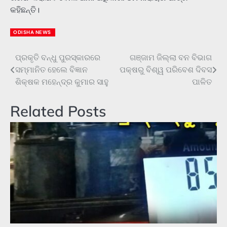
କହିଛନ୍ତି।
ODISHA NEWS
ପ୍ରକୃତି ବନ୍ଧୁ ପୁରସ୍କାରରେ
ଗଞ୍ଜାମ ଜିଲ୍ଲା ବନ ବିଭାଗ
Post
ସମ୍ମାନିତ ହେଲେ ବିଜ୍ଞାନ
ପକ୍ଷରୁ ବିଶ୍ୱ ପରିବେଶ ଦିବସ
navigation
ଶିକ୍ଷକ ମହେନ୍ଦ୍ର କୁମାର ସାହୁ
ପାଳିତ
Related Posts