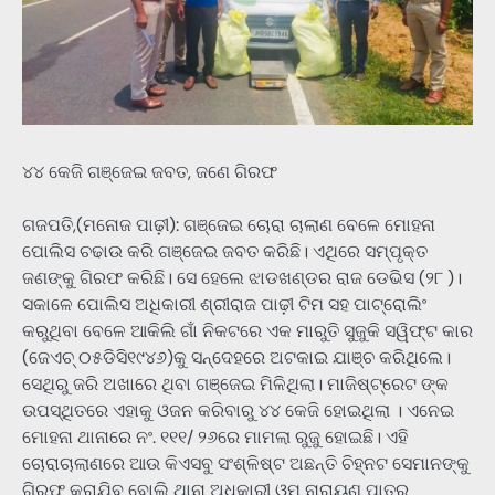
୪୪ କେଜି ଗଞ୍ଜେଇ ଜବତ, ଜଣେ ଗିରଫ
ଗଜପତି,(ମନୋଜ ପାଢ଼ୀ): ଗଞ୍ଜେଇ ଚୋରା ଚାଲାଣ ବେଳେ ମୋହନା
ପୋଲିସ ଚଢାଉ କରି ଗଞ୍ଜେଇ ଜବତ କରିଛି। ଏଥିରେ ସମ୍ପୃକ୍ତ
ଜଣଙ୍କୁ ଗିରଫ କରିଛି। ସେ ହେଲେ ଝାଡଖଣ୍ଡର ରାଜ ଡେଭିସ (୨୮ )।
ସକାଳେ ପୋଲିସ ଅଧିକାରୀ ଶ୍ରୀରାଜ ପାଢ଼ୀ ଟିମ ସହ ପାଟ୍ରୋଲିଂ
କରୁଥିବା ବେଳେ ଆକିଲି ଗାଁ ନିକଟରେ ଏକ ମାରୁତି ସୁଜୁକି ସୱିଫ୍ଟ କାର
(ଜେଏଚ୍‌ ୦୫ଡିସି୧୯୪୬)କୁ ସନ୍ଦେହରେ ଅଟକାଇ ଯାଞ୍ଚ କରିଥିଲେ।
ସେଥିରୁ ଜରି ଅଖାରେ ଥିବା ଗଞ୍ଜେଇ ମିଳିଥିଲା। ମାଜିଷ୍ଟ୍ରେଟ ଙ୍କ
ଉପସ୍ଥିତରେ ଏହାକୁ ଓଜନ କରିବାରୁ ୪୪ କେଜି ହୋଇଥିଲା । ଏନେଇ
ମୋହନା ଥାନାରେ ନଂ. ୧୧୧/ ୨୬ରେ ମାମଲା ରୁଜୁ ହୋଇଛି। ଏହି
ଚୋରାଚାଲାଣରେ ଆଉ କିଏସବୁ ସଂଶ୍ଳିଷ୍ଟ ଅଛନ୍ତି ଚିହ୍ନଟ ସେମାନଙ୍କୁ
ଗିରଫ କରାଯିବ ବୋଲି ଥାନା ଅଧିକାରୀ ଓମ ନାରାୟଣ ପାତ୍ର