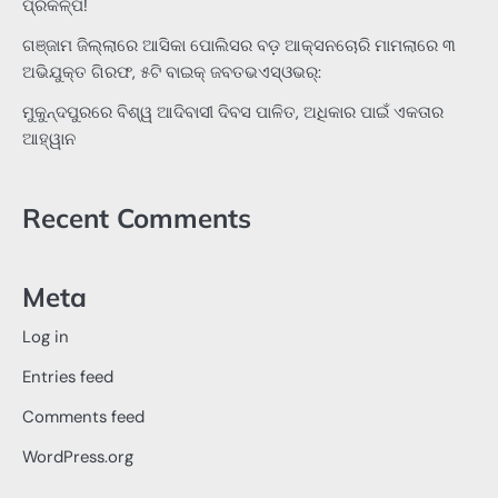
ପ୍ରକଳ୍ପ!
ଗଞ୍ଜାମ ଜିଲ୍ଲାରେ ଆସିକା ପୋଲିସର ବଡ଼ ଆକ୍ସନଚୋରି ମାମଲାରେ ୩
ଅଭିଯୁକ୍ତ ଗିରଫ, ୫ଟି ବାଇକ୍ ଜବତଭଏସ୍‌ଓଭର୍:
ମୁକୁନ୍ଦପୁରରେ ବିଶ୍ୱ ଆଦିବାସୀ ଦିବସ ପାଳିତ, ଅଧିକାର ପାଇଁ ଏକତାର
ଆହ୍ୱାନ
Recent Comments
Meta
Log in
Entries feed
Comments feed
WordPress.org