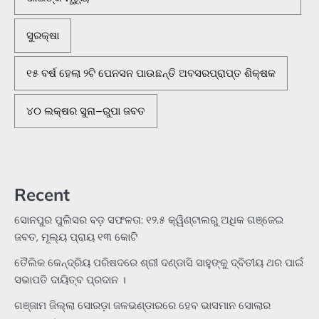
ସୁରକ୍ଷା
୧୫ ବର୍ଷ ହେଲା ୨ଟି ପେନସନ ପାଉଛନ୍ତି ଅବସରପ୍ରାପ୍ତ ଶିକ୍ଷକ
୪୦ ଲକ୍ଷର ସୁନା–ରୁପା ଜବତ
Recent
ସୋନପୁର ପୁଲିସର ବଡ଼ ସଫଳତା: ୧୨.୫ କ୍ୱିଣ୍ଟାଲରୁ ଅଧିକ ଗଞ୍ଜେଇ
ଜବତ, ମୂଲ୍ୟ ପ୍ରାୟ ୧୩ କୋଟି
ତୈଲିକ କେନ୍ଦ୍ରିୟ ପରିଷଦରେ ଶ୍ରୀ ଦଣ୍ଡାସି ସାହୁଙ୍କୁ ଦ୍ବିତୀୟ ଥର ପାଇଁ
ସଭାପତି ଦାୟିତ୍ବ ପ୍ରଦାନ ।
ଗଞ୍ଜାମ ଜିଲ୍ଲା ସୋରଡ଼ା ଜଳଭଣ୍ଡାରରେ ହେବ ଭାସମାନ ସୋଲାର