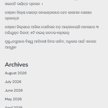
ସଭାପତି ଦାୟିତ୍ବ ପ୍ରଦାନ ।
ଗଞ୍ଜାମ ଜିଲ୍ଲା ସୋରଡ଼ା ଜଳଭଣ୍ଡାରରେ ହେବ ଭାସମାନ ସୋଲାର
ପ୍ରକଳ୍ପ!
ଗଞ୍ଜାମ ଜିଲ୍ଲାରେ ଆସିକା ପୋଲିସର ବଡ଼ ଆକ୍ସନଚୋରି ମାମଲାରେ ୩
ଅଭିଯୁକ୍ତ ଗିରଫ, ୫ଟି ବାଇକ୍ ଜବତଭଏସ୍‌ଓଭର୍:
ମୁକୁନ୍ଦପୁରରେ ବିଶ୍ୱ ଆଦିବାସୀ ଦିବସ ପାଳିତ, ଅଧିକାର ପାଇଁ ଏକତାର
ଆହ୍ୱାନ
Archives
August 2026
July 2026
June 2026
May 2026
April 2026