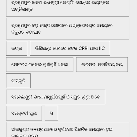
ବ୍ରହ୍ମପୁର ଧୋବା ବନ୍ଧହୁଡ଼ା ଭେଣ୍ଡିଂ ଜୋନ୍‌ରେ ଭୟଙ୍କର
ଅଗ୍ନିକାଣ୍ଡ
ବ୍ରହ୍ମପୁର ବଡ଼ ଡାକ୍ତରଖାନାରେ ଅସ୍ତ୍ରୋପଚାର ସମୟରେ
ବିଦ୍ୟୁତ ବ୍ୟାଘାତ
ଭତ୍ତା
ଭିଜିଲାନ୍ସ ଜାଲରେ କଟକ CRRI ଥାନା IIC
ମୋଟରସାଇକେଲ ମୁହାଁମୁହିଁ ଧକ୍କା
ଲରମ୍ଭା ମହାବିଦ୍ୟାଳୟ
ସଂସ୍କୃତି
ସମ୍ବଲପୁରୀ ଭାଷା ମାଧୁର୍ଯ୍ୟପୂର୍ଣ ଓ ସ୍ୱତନ୍ତ୍ର ଅଟେ
ସରସ୍ବତୀ ପୂଜା
ସି
ସୀତାକୁଣ୍ଡ ଜଳପ୍ରପାତରେ ଦୁର୍ଘଟଣା: ପିକନିକ ସମୟରେ ଦୁଇ
ଭାଇଙ୍କ ମୃତ୍ୟୁ