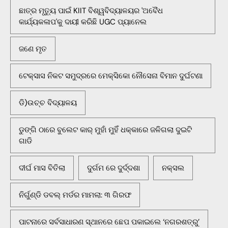
ଛାତ୍ର ମୃତ୍ୟୁ ପାଇଁ KIIT ବିଶ୍ୱବିଦ୍ୟାଳୟର 'ଅବୈଧ
କାର୍ଯ୍ୟକଳାପ'କୁ ଦାୟୀ କରିଛି UGC ପ୍ୟାନେଲ
ଜଣେ ମୃତ
ଟେକ୍ସାସ ନିକଟ ସମୁଦ୍ରରେ ମେକ୍ସିକୋ ନୌସେନା ବିମାନ ଦୁର୍ଘଟଣା
ଡି)ଉଚ୍ଚ ବିଦ୍ୟାଳୟ
ଡୁଙ୍ଗି ଠାରେ ବୁଲେଟ କାର୍ ମୁହାଁ ମୁହିଁ ଧକ୍କାରେ ଜଳିଗଲା ଦୁଇଟି
ଗାଡି
ଦୀର୍ଘ ମାସ ବିତିଲା
ଦୁର୍ଗମ ରେ ଦୁର୍ଦ୍ଦଶା
ନକ୍ସଲ
ନିର୍ଗୁଣ୍ଡି ଡବଲ୍ ମର୍ଡର ମାମଲା: ୩ ଗିରଫ
ପାଟନାରେ ସର୍ବସାଧାରଣ ସ୍ଥାନରେ ଛେପ ପକାଇଲେ ‘ନଗରଶତ୍ରୁ’