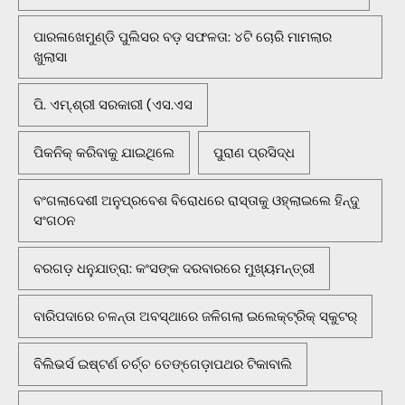
ପାରଳାଖେମୁଣ୍ଡି ପୁଲିସର ବଡ଼ ସଫଳତା: ୪ଟି ଚୋରି ମାମଲାର
ଖୁଲାସା
ପି. ଏମ୍.ଶ୍ରୀ ସରକାରୀ (ଏସ.ଏସ
ପିକନିକ୍‌ କରିବାକୁ ଯାଇଥିଲେ
ପୁରାଣ ପ୍ରସିଦ୍ଧ
ବଂଗଲାଦେଶୀ ଅନୁପ୍ରବେଶ ବିରୋଧରେ ରାସ୍ତାକୁ ଓହ୍ଲାଇଲେ ହିନ୍ଦୁ
ସଂଗଠନ
ବରଗଡ଼ ଧନୁଯାତ୍ରା: କଂସଙ୍କ ଦରବାରରେ ମୁଖ୍ୟମନ୍ତ୍ରୀ
ବାରିପଦାରେ ଚଳନ୍ତା ଅବସ୍ଥାରେ ଜଳିଗଲା ଇଲେକ୍ଟ୍ରିକ୍ ସ୍କୁଟର୍
ବିଲିଭର୍ସ ଇଷ୍ଟର୍ଣ ଚର୍ଚ୍ଚ ତେଙ୍ଗେଡ଼ାପଥର ଟିକାବାଲି