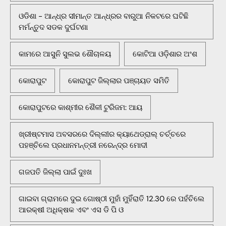
ଓଡିଶା - ଆନ୍ଧ୍ର ସୀମାନ୍ତ ଆନ୍ଧ୍ରର ବାରୁଆ ନିକଟରେ ଘଟିଛି
ମର୍ମନ୍ତୁଦ ସଡକ ଦୁର୍ଘଟଣା
କାମରେ ଆସୁନି ସୁଲଭ ଶୌଚାଳୟ
କୋଟିଆ ଓଡ଼ିଶାର ଅଂଶ
କୋରାପୁଟ
କୋରାପୁଟ ଜିଲ୍ଲାର ପଞ୍ଚାୟତ ସମିତି
କୋରାପୁଟରେ କାଶ୍ମୀର ଶୈଳୀ ଟୁରିଜମ: ଆୟ
ଖ୍ରୀଷ୍ଟମାସ ଅବସରରେ ଦିଲ୍ଲୀର କ୍ୟାଥେଡ୍ରାଲ୍ ଚର୍ଚ୍ଚରେ
ପହଞ୍ଚିଲେ ପ୍ରଧାନମନ୍ତ୍ରୀ ନରେନ୍ଦ୍ର ମୋଦୀ
ଗଜପତି ଜିଲ୍ଲା ପାଇଁ ଦୁଃଖ
ଗାଇବା ଗ୍ରାମରେ ଦୁଇ ଗୋଷ୍ଠୀ ମୁହାଁ ମୁହିଁରାତି 12.30 ରେ ପହଁଚିଲେ
ଆରକ୍ଷୀ ଅଧିକ୍ଷକ ଏବଂ ଏସ ଡି ପି ଓ