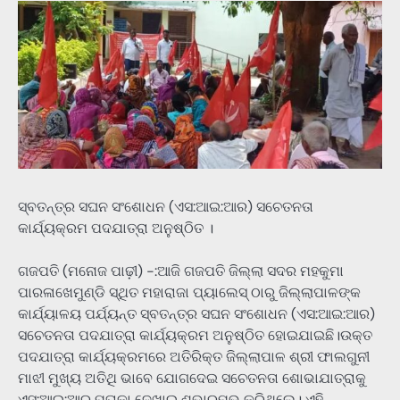
ସ୍ବତନ୍ତ୍ର ସଘନ ସଂଶୋଧନ (ଏସ:ଆଇ:ଆର) ସଚେତନତା
କାର୍ଯ୍ୟକ୍ରମ ପଦଯାତ୍ରା ଅନୁଷ୍ଠିତ ।
ଗଜପତି (ମନୋଜ ପାଢ଼ୀ) -:ଆଜି ଗଜପତି ଜିଲ୍ଲା ସଦର ମହକୁମା
ପାରଳାଖେମୁଣ୍ଡି ସ୍ଥିତ ମହାରାଜା ପ୍ୟାଲେସ୍‌ ଠାରୁ ଜିଲ୍ଲାପାଳଙ୍କ
କାର୍ଯ୍ୟାଳୟ ପର୍ଯ୍ୟନ୍ତ ସ୍ବତନ୍ତ୍ର ସଘନ ସଂଶୋଧନ (ଏସ:ଆଇ:ଆର)
ସଚେତନତା ପଦଯାତ୍ରା କାର୍ଯ୍ୟକ୍ରମ ଅନୁଷ୍ଠିତ ହୋଇଯାଇଛି।ଉକ୍ତ
ପଦଯାତ୍ରା କାର୍ଯ୍ୟକ୍ରମରେ ଅତିରିକ୍ତ ଜିଲ୍ଲାପାଳ ଶ୍ରୀ ଫାଲଗୁନୀ
ମାଝୀ ମୁଖ୍ୟ ଅତିଥି ଭାବେ ଯୋଗଦେଇ ସଚେତନତା ଶୋଭାଯାତ୍ରାକୁ
ଏସ:ଆଇ:ଆର ପତାକା ଦେଖାଇ ଶୁଭାରମ୍ଭ କରିଥିଲେ। ଏହି