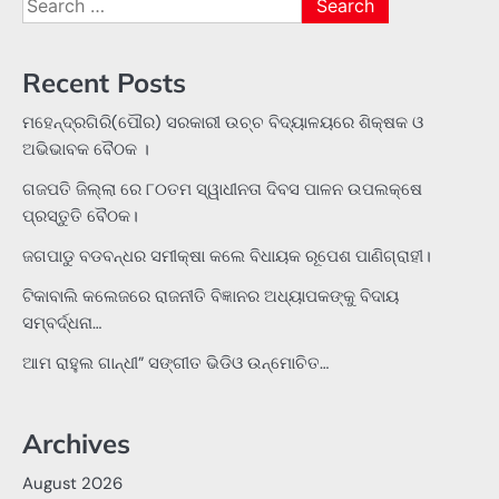
for:
Recent Posts
ମହେନ୍ଦ୍ରଗିରି(ପୌର) ସରକାରୀ ଉଚ୍ଚ ବିଦ୍ୟାଳୟରେ ଶିକ୍ଷକ ଓ
ଅଭିଭାବକ ବୈଠକ ।
ଗଜପତି ଜିଲ୍ଲା ରେ ୮୦ତମ ସ୍ୱାଧୀନତା ଦିବସ ପାଳନ ଉପଲକ୍ଷେ
ପ୍ରସ୍ତୁତି ବୈଠକ।
ଜଗପାଡୁ ବଡବନ୍ଧର ସମୀକ୍ଷା କଲେ ବିଧାୟକ ରୂପେଶ ପାଣିଗ୍ରାହୀ।
ଟିକାବାଲି କଲେଜରେ ରାଜନୀତି ବିଜ୍ଞାନର ଅଧ୍ୟାପକଙ୍କୁ ବିଦାୟ
ସମ୍ବର୍ଦ୍ଧନା…
ଆମ ରାହୁଲ ଗାନ୍ଧୀ” ସଙ୍ଗୀତ ଭିଡିଓ ଉନ୍ମୋଚିତ…
Archives
August 2026