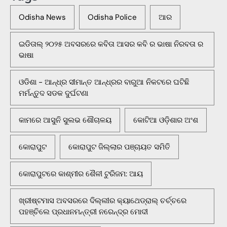
Odisha News
Odisha Police
ଆର
ଇଡିତାଲ୍ ୨୦୨୫ ଅବସରରେ କବିତା ଆସର କବି ର ଭାଷା ନିରବତା ର
ଭାଷା
ଓଡିଶା - ଆନ୍ଧ୍ର ସୀମାନ୍ତ ଆନ୍ଧ୍ରର ବାରୁଆ ନିକଟରେ ଘଟିଛି
ମର୍ମନ୍ତୁଦ ସଡକ ଦୁର୍ଘଟଣା
କାମରେ ଆସୁନି ସୁଲଭ ଶୌଚାଳୟ
କୋଟିଆ ଓଡ଼ିଶାର ଅଂଶ
କୋରାପୁଟ
କୋରାପୁଟ ଜିଲ୍ଲାର ପଞ୍ଚାୟତ ସମିତି
କୋରାପୁଟରେ କାଶ୍ମୀର ଶୈଳୀ ଟୁରିଜମ: ଆୟ
ଖ୍ରୀଷ୍ଟମାସ ଅବସରରେ ଦିଲ୍ଲୀର କ୍ୟାଥେଡ୍ରାଲ୍ ଚର୍ଚ୍ଚରେ
ପହଞ୍ଚିଲେ ପ୍ରଧାନମନ୍ତ୍ରୀ ନରେନ୍ଦ୍ର ମୋଦୀ