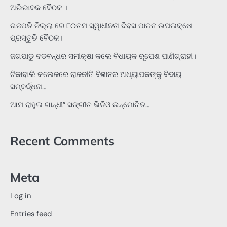
ଅଭିଭାବକ ବୈଠକ ।
ଗଜପତି ଜିଲ୍ଲା ରେ ୮୦ତମ ସ୍ୱାଧୀନତା ଦିବସ ପାଳନ ଉପଲକ୍ଷେ
ପ୍ରସ୍ତୁତି ବୈଠକ।
ଜଗପାଡୁ ବଡବନ୍ଧର ସମୀକ୍ଷା କଲେ ବିଧାୟକ ରୂପେଶ ପାଣିଗ୍ରାହୀ।
ଟିକାବାଲି କଲେଜରେ ରାଜନୀତି ବିଜ୍ଞାନର ଅଧ୍ୟାପକଙ୍କୁ ବିଦାୟ
ସମ୍ବର୍ଦ୍ଧନା…
ଆମ ରାହୁଲ ଗାନ୍ଧୀ” ସଙ୍ଗୀତ ଭିଡିଓ ଉନ୍ମୋଚିତ…
Recent Comments
Meta
Log in
Entries feed