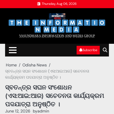
Skip
Thursday, Aug 06, 2026
to
content
‌
‌
V̲A̲S̲U̲N̲D̲H̲A̲R̲A̲ I̲N̲F̲O̲R̲M̲A̲T̲I̲O̲N̲ A̲N̲D̲ M̲E̲D̲I̲A̲ G̲R̲O̲U̲P̲
Subscribe
Home
Odisha News
ସ୍ବତନ୍ତ୍ର ସଘନ ସଂଶୋଧନ (ଏସ:ଆଇ:ଆର) ସଚେତନତା
କାର୍ଯ୍ୟକ୍ରମ ପଦଯାତ୍ରା ଅନୁଷ୍ଠିତ ।
ସ୍ବତନ୍ତ୍ର ସଘନ ସଂଶୋଧନ
(ଏସ:ଆଇ:ଆର) ସଚେତନତା କାର୍ଯ୍ୟକ୍ରମ
ପଦଯାତ୍ରା ଅନୁଷ୍ଠିତ ।
June 12, 2026
by
admin