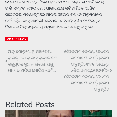
ଜନସାଧାରଣ ଏ ସମ୍ପର୍କରେ ଅଧିକ ସୂଚନା ଓ ସହାୟତା ପାଇଁ ଟୋଲ୍
ଫ୍ରି ନମ୍ବର ୧୯୫୦ ରେ ଯୋଗାଯୋଗ କରିପାରିବେ।ଆଜିର
ସଚେତନତା ପଦଯାତ୍ରାରେ ପାରଳା ସହରର ବିଭିନ୍ନ ଅନୁଷ୍ଠାନର
କର୍ମକର୍ତ୍ତା, ଛାତ୍ରଛାତ୍ରୀ, ଶିକ୍ଷକ-ଶିକ୍ଷୟିତ୍ରୀ ଏବଂ ବିଭିନ୍ନ
ବିଭାଗର ଜିଲ୍ଲାସ୍ତରୀୟ ଅଧିକାରୀମାନେ ଉପସ୍ଥିତ ଥିଲେ।
ODISHA NEWS
ଆଳୁ ଖୋଳୁଖୋଳୁ ମହାଦେବ…
ଜୈବିକଖତ ବିକ୍ରୟ କେନ୍ଦ୍ର
Post
ବାଇକ୍-ମୋବାଇଲ୍ ବନ୍ଧକ ରଖି
ଉଦଘାଟନୀ କାର୍ଯ୍ୟକ୍ରମ
navigation
କରୁଥିଲେ ସୁଧ କାରବାର, ଘରୁ
ଅନୁଷ୍ଠିତଖବର ଉପାନ୍ତ
ଯାହା ବାହାରିଲା ପୋଲିସ ଦେଖି…
ଓଡିଶାସମାଚାରଗଜପତି:-
ଜୈବିକଖତ ବିକ୍ରୟ କେନ୍ଦ୍ର
ଉଦଘାଟନୀ କାର୍ଯ୍ୟକ୍ରମ
ଅନୁଷ୍ଠିତ
Related Posts