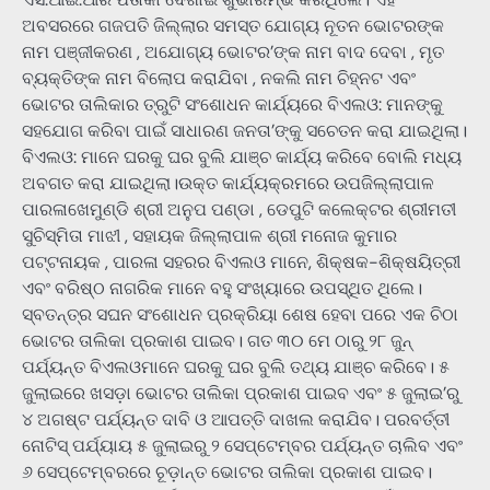
ଅବସରରେ ଗଜପତି ଜିଲ୍ଲାର ସମସ୍ତ ଯୋଗ୍ୟ ନୂତନ ଭୋଟରଙ୍କ
ନାମ ପଞ୍ଜୀକରଣ , ଅଯୋଗ୍ୟ ଭୋଟର’ଙ୍କ ନାମ ବାଦ ଦେବା , ମୃତ
ବ୍ୟକ୍ତିଙ୍କ ନାମ ବିଲୋପ କରାଯିବା , ନକଲି ନାମ ଚିହ୍ନଟ ଏବଂ
ଭୋଟର ତାଲିକାର ତ୍ରୁଟି ସଂଶୋଧନ କାର୍ଯ୍ୟରେ ବିଏଲଓ: ମାନଙ୍କୁ
ସହଯୋଗ କରିବା ପାଇଁ ସାଧାରଣ ଜନତା’ଙ୍କୁ ସଚେତନ କରା ଯାଇଥିଲା।
ବିଏଲଓ: ମାନେ ଘରକୁ ଘର ବୁଲି ଯାଞ୍ଚ କାର୍ଯ୍ୟ କରିବେ ବୋଲି ମଧ୍ୟ
ଅବଗତ କରା ଯାଇଥିଲା।ଉକ୍ତ କାର୍ଯ୍ୟକ୍ରମରେ ଉପଜିଲ୍ଲାପାଳ
ପାରଳାଖେମୁଣ୍ଡି ଶ୍ରୀ ଅନୁପ ପଣ୍ଡା , ଡେପୁଟି କଲେକ୍ଟର ଶ୍ରୀମତୀ
ସୁଚିସ୍ମିତା ମାଝୀ , ସହାୟକ ଜିଲ୍ଲାପାଳ ଶ୍ରୀ ମନୋଜ କୁମାର
ପଟ୍ଟନାୟକ , ପାରଳା ସହରର ବିଏଲଓ ମାନେ, ଶିକ୍ଷକ-ଶିକ୍ଷୟିତ୍ରୀ
ଏବଂ ବରିଷ୍ଠ ନାଗରିକ ମାନେ ବହୁ ସଂଖ୍ୟାରେ ଉପସ୍ଥିତ ଥିଲେ।
ସ୍ବତନ୍ତ୍ର ସଘନ ସଂଶୋଧନ ପ୍ରକ୍ରିୟା ଶେଷ ହେବା ପରେ ଏକ ଚିଠା
ଭୋଟର ତାଲିକା ପ୍ରକାଶ ପାଇବ। ଗତ ୩୦ ମେ ଠାରୁ ୨୮ ଜୁନ୍
ପର୍ଯ୍ୟନ୍ତ ବିଏଲଓମାନେ ଘରକୁ ଘର ବୁଲି ତଥ୍ୟ ଯାଞ୍ଚ କରିବେ। ୫
ଜୁଲାଇରେ ଖସଡ଼ା ଭୋଟର ତାଲିକା ପ୍ରକାଶ ପାଇବ ଏବଂ ୫ ଜୁଲାଇ’ରୁ
୪ ଅଗଷ୍ଟ ପର୍ଯ୍ୟନ୍ତ ଦାବି ଓ ଆପତ୍ତି ଦାଖଲ କରାଯିବ। ପରବର୍ତ୍ତୀ
ନୋଟିସ୍ ପର୍ଯ୍ୟାୟ ୫ ଜୁଲାଇରୁ ୨ ସେପ୍ଟେମ୍ବର ପର୍ଯ୍ୟନ୍ତ ଚାଲିବ ଏବଂ
୬ ସେପ୍ଟେମ୍ବରରେ ଚୂଡ଼ାନ୍ତ ଭୋଟର ତାଲିକା ପ୍ରକାଶ ପାଇବ।