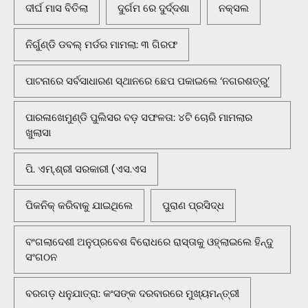
ଦୀର୍ଘ ମାସ ବିତିଲା
ଦୁର୍ଗମ ରେ ଦୁର୍ଦ୍ଦଶା
ନକ୍ସଲ
ନିର୍ଗୁଣ୍ଡି ଡବଲ୍ ମର୍ଡର ମାମଲା: ୩ ଗିରଫ
ପାଟନାରେ ସର୍ବସାଧାରଣ ସ୍ଥାନରେ ଛେପ ପକାଇଲେ ‘ନଗରଶତ୍ରୁ’
ପାରଳାଖେମୁଣ୍ଡି ପୁଲିସର ବଡ଼ ସଫଳତା: ୪ଟି ଚୋରି ମାମଲାର
ଖୁଲାସା
ପି. ଏମ୍.ଶ୍ରୀ ସରକାରୀ (ଏସ.ଏସ
ପିକନିକ୍‌ କରିବାକୁ ଯାଇଥିଲେ
ପୁରାଣ ପ୍ରସିଦ୍ଧ
ବଂଗଲାଦେଶୀ ଅନୁପ୍ରବେଶ ବିରୋଧରେ ରାସ୍ତାକୁ ଓହ୍ଲାଇଲେ ହିନ୍ଦୁ
ସଂଗଠନ
ବରଗଡ଼ ଧନୁଯାତ୍ରା: କଂସଙ୍କ ଦରବାରରେ ମୁଖ୍ୟମନ୍ତ୍ରୀ