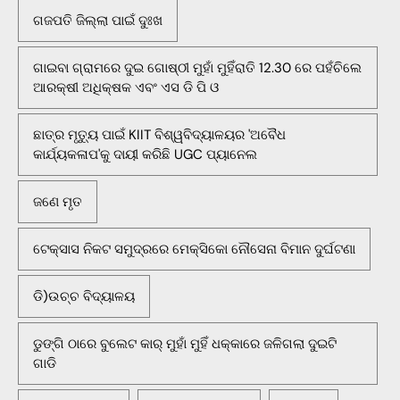
ଗଜପତି ଜିଲ୍ଲା ପାଇଁ ଦୁଃଖ
ଗାଇବା ଗ୍ରାମରେ ଦୁଇ ଗୋଷ୍ଠୀ ମୁହାଁ ମୁହିଁରାତି 12.30 ରେ ପହଁଚିଲେ
ଆରକ୍ଷୀ ଅଧିକ୍ଷକ ଏବଂ ଏସ ଡି ପି ଓ
ଛାତ୍ର ମୃତ୍ୟୁ ପାଇଁ KIIT ବିଶ୍ୱବିଦ୍ୟାଳୟର 'ଅବୈଧ
କାର୍ଯ୍ୟକଳାପ'କୁ ଦାୟୀ କରିଛି UGC ପ୍ୟାନେଲ
ଜଣେ ମୃତ
ଟେକ୍ସାସ ନିକଟ ସମୁଦ୍ରରେ ମେକ୍ସିକୋ ନୌସେନା ବିମାନ ଦୁର୍ଘଟଣା
ଡି)ଉଚ୍ଚ ବିଦ୍ୟାଳୟ
ଡୁଙ୍ଗି ଠାରେ ବୁଲେଟ କାର୍ ମୁହାଁ ମୁହିଁ ଧକ୍କାରେ ଜଳିଗଲା ଦୁଇଟି
ଗାଡି