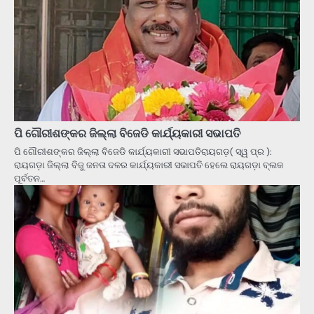
ପି ଗୌରୀଶଙ୍କର ଜିଲ୍ଲା ବିଜେଡି କାର୍ଯ୍ୟକାରୀ ସଭାପତି
ପି ଗୌରୀଶଙ୍କର ଜିଲ୍ଲା ବିଜେଡି କାର୍ଯ୍ୟକାରୀ ସଭାପତିରାୟଗଡ଼( ସ୍ୱ ପ୍ର ):
ରାୟଗଡ଼ା ଜିଲ୍ଲା ବିଜୁ ଜନତା ଦଳର କାର୍ଯ୍ୟକାରୀ ସଭାପତି ହେଲେ ରାୟଗଡ଼ା ବ୍ଲକ
ପୂର୍ବତନ…