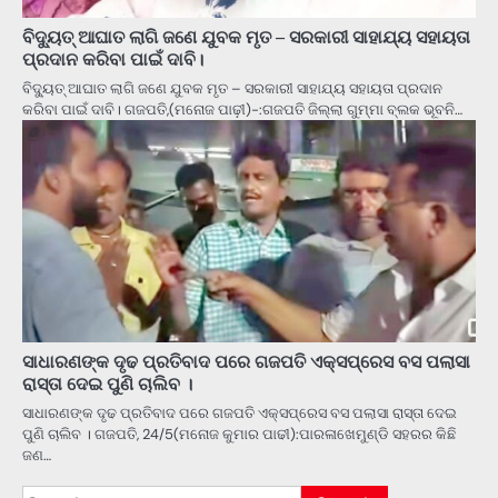
ବିଦ୍ୟୁତ୍ ଆଘାତ ଲାଗି ଜଣେ ଯୁବକ ମୃତ – ସରକାରୀ ସାହାଯ୍ୟ ସହାୟତା
ପ୍ରଦାନ କରିବା ପାଇଁ ଦାବି।
ବିଦ୍ୟୁତ୍ ଆଘାତ ଲାଗି ଜଣେ ଯୁବକ ମୃତ – ସରକାରୀ ସାହାଯ୍ୟ ସହାୟତା ପ୍ରଦାନ
କରିବା ପାଇଁ ଦାବି। ଗଜପତି,(ମନୋଜ ପାଢ଼ୀ)-:ଗଜପତି ଜିଲ୍ଲା ଗୁମ୍ମା ବ୍ଲକ ଭୂବନି…
ସାଧାରଣଙ୍କ ଦୃଢ ପ୍ରତିବାଦ ପରେ ଗଜପତି ଏକ୍ସପ୍ରେସ ବସ ପଲାସା
ରାସ୍ତା ଦେଇ ପୁଣି ଚାଲିବ ।
ସାଧାରଣଙ୍କ ଦୃଢ ପ୍ରତିବାଦ ପରେ ଗଜପତି ଏକ୍ସପ୍ରେସ ବସ ପଲାସା ରାସ୍ତା ଦେଇ
ପୁଣି ଚାଲିବ । ଗଜପତି, 24/5(ମନୋଜ କୁମାର ପାଢୀ):ପାରଳାଖେମୁଣ୍ଡି ସହରର କିଛି
ଜଣ…
Search