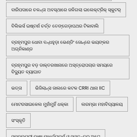
ବାରିପଦାରେ ଚଳନ୍ତା ଅବସ୍ଥାରେ ଜଳିଗଲା ଇଲେକ୍ଟ୍ରିକ୍ ସ୍କୁଟର୍
ବିଲିଭର୍ସ ଇଷ୍ଟର୍ଣ ଚର୍ଚ୍ଚ ତେଙ୍ଗେଡ଼ାପଥର ଟିକାବାଲି
ବ୍ରହ୍ମପୁର ଧୋବା ବନ୍ଧହୁଡ଼ା ଭେଣ୍ଡିଂ ଜୋନ୍‌ରେ ଭୟଙ୍କର
ଅଗ୍ନିକାଣ୍ଡ
ବ୍ରହ୍ମପୁର ବଡ଼ ଡାକ୍ତରଖାନାରେ ଅସ୍ତ୍ରୋପଚାର ସମୟରେ
ବିଦ୍ୟୁତ ବ୍ୟାଘାତ
ଭତ୍ତା
ଭିଜିଲାନ୍ସ ଜାଲରେ କଟକ CRRI ଥାନା IIC
ମୋଟରସାଇକେଲ ମୁହାଁମୁହିଁ ଧକ୍କା
ଲରମ୍ଭା ମହାବିଦ୍ୟାଳୟ
ସଂସ୍କୃତି
ସମ୍ବଲପୁରୀ ଭାଷା ମାଧୁର୍ଯ୍ୟପୂର୍ଣ ଓ ସ୍ୱତନ୍ତ୍ର ଅଟେ