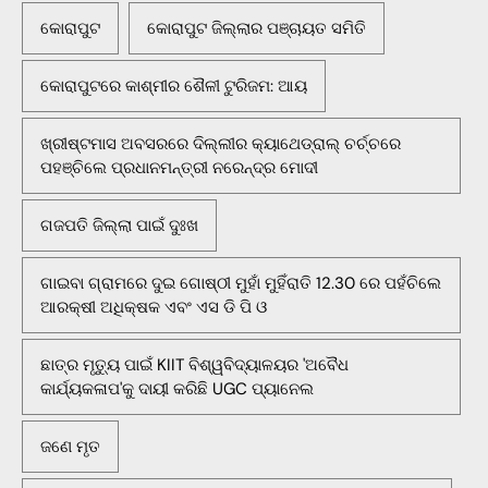
କୋରାପୁଟ
କୋରାପୁଟ ଜିଲ୍ଲାର ପଞ୍ଚାୟତ ସମିତି
କୋରାପୁଟରେ କାଶ୍ମୀର ଶୈଳୀ ଟୁରିଜମ: ଆୟ
ଖ୍ରୀଷ୍ଟମାସ ଅବସରରେ ଦିଲ୍ଲୀର କ୍ୟାଥେଡ୍ରାଲ୍ ଚର୍ଚ୍ଚରେ
ପହଞ୍ଚିଲେ ପ୍ରଧାନମନ୍ତ୍ରୀ ନରେନ୍ଦ୍ର ମୋଦୀ
ଗଜପତି ଜିଲ୍ଲା ପାଇଁ ଦୁଃଖ
ଗାଇବା ଗ୍ରାମରେ ଦୁଇ ଗୋଷ୍ଠୀ ମୁହାଁ ମୁହିଁରାତି 12.30 ରେ ପହଁଚିଲେ
ଆରକ୍ଷୀ ଅଧିକ୍ଷକ ଏବଂ ଏସ ଡି ପି ଓ
ଛାତ୍ର ମୃତ୍ୟୁ ପାଇଁ KIIT ବିଶ୍ୱବିଦ୍ୟାଳୟର 'ଅବୈଧ
କାର୍ଯ୍ୟକଳାପ'କୁ ଦାୟୀ କରିଛି UGC ପ୍ୟାନେଲ
ଜଣେ ମୃତ