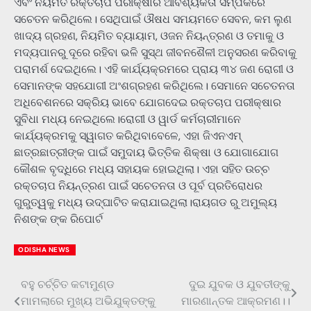
ଏବଂ ନିୟମିତ ରକ୍ତଚାପ ପରୀକ୍ଷାର ଆବଶ୍ୟକତା ସମ୍ପର୍କରେ
ସଚେତନ କରିଥିଲେ। ସେଥିପାଇଁ ଔଷଧ ସମୟମତେ ସେବନ, କମ ଲୁଣ
ଖାଦ୍ୟ ଗ୍ରହଣ, ନିୟମିତ ବ୍ୟାୟାମ, ଓଜନ ନିୟନ୍ତ୍ରଣ ଓ ତମାକୁ ଓ
ମଦ୍ୟପାନରୁ ଦୂରେ ରହିବା ଭଳି ସୁସ୍ଥ ଜୀବନଶୈଳୀ ଅନୁସରଣ କରିବାକୁ
ପରାମର୍ଶ ଦେଇଥିଲେ। ଏହି କାର୍ଯ୍ୟକ୍ରମରେ ପ୍ରାୟ ୩୪ ଜଣ ରୋଗୀ ଓ
ସେମାନଙ୍କ ସହଯୋଗୀ ଅଂଶଗ୍ରହଣ କରିଥିଲେ। ସେମାନେ ସଚେତନତା
ଅଧିବେଶନରେ ସକ୍ରିୟ ଭାବେ ଯୋଗଦେଇ ରକ୍ତଚାପ ପରୀକ୍ଷାର
ସୁବିଧା ମଧ୍ୟ ନେଇଥିଲେ।ରୋଗୀ ଓ ୱାର୍ଡ କର୍ମଚାରୀମାନେ
କାର୍ଯ୍ୟକ୍ରମକୁ ସ୍ୱାଗତ କରିଥିବାବେଳେ, ଏହା ଜିଏନଏମ୍
ଛାତ୍ରଛାତ୍ରୀଙ୍କ ପାଇଁ ସମୁଦାୟ ଭିତ୍ତିକ ଶିକ୍ଷା ଓ ଯୋଗାଯୋଗ
କୌଶଳ ବୃଦ୍ଧିରେ ମଧ୍ୟ ସହାୟକ ହୋଇଥିଲା। ଏହା ସହିତ ଉଚ୍ଚ
ରକ୍ତଚାପ ନିୟନ୍ତ୍ରଣ ପାଇଁ ସଚେତନତା ଓ ପୂର୍ବ ପ୍ରତିରୋଧର
ଗୁରୁତ୍ୱକୁ ମଧ୍ୟ ଉଦ୍‌ଘାଟିତ କରାଯାଇଥିଲା।ରାୟଗଡ ରୁ ଅମୁଲ୍ୟ
ନିଶଙ୍କ ଙ୍କ ରିପୋର୍ଟ
ODISHA NEWS
ବହୁ ଚର୍ଚ୍ଚିତ କଟାମୁଣ୍ଡ
ଦୁଇ ଯୁବକ ଓ ଯୁବତୀଙ୍କୁ
Post
ମାମଲାରେ ମୁଖ୍ୟ ଅଭିଯୁକ୍ତଙ୍କୁ
ମାରଣାନ୍ତକ ଆକ୍ରମଣ।।