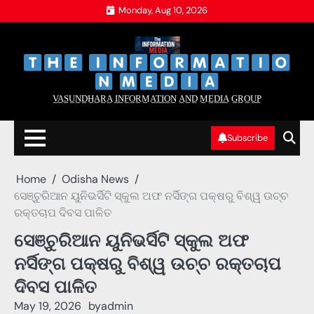
Skip
Monday, Aug 10, 2026
to
content
‌
‌
V̲A̲S̲U̲N̲D̲H̲A̲R̲A̲ I̲N̲F̲O̲R̲M̲A̲T̲I̲O̲N̲ A̲N̲D̲ M̲E̲D̲I̲A̲ G̲R̲O̲U̲P̲
Subscribe
Home
Odisha News
ସେଞ୍ଚୁରିଆନ ୟୁନିଭର୍ସିଟି ସ୍କୁଲ ଅଫ ନର୍ସିଙ୍ଗ ପକ୍ଷରୁ ବିଶ୍ୱ ଉଚ୍ଚ
ରକ୍ତଚାପ ଦିବସ ପାଳିତ
ସେଞ୍ଚୁରିଆନ ୟୁନିଭର୍ସିଟି ସ୍କୁଲ ଅଫ
ନର୍ସିଙ୍ଗ ପକ୍ଷରୁ ବିଶ୍ୱ ଉଚ୍ଚ ରକ୍ତଚାପ
ଦିବସ ପାଳିତ
May 19, 2026
by
admin