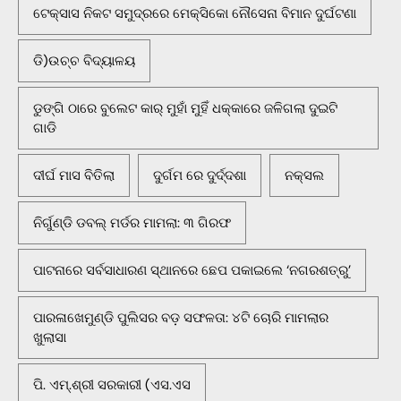
ଟେକ୍ସାସ ନିକଟ ସମୁଦ୍ରରେ ମେକ୍ସିକୋ ନୌସେନା ବିମାନ ଦୁର୍ଘଟଣା
ଡି)ଉଚ୍ଚ ବିଦ୍ୟାଳୟ
ଡୁଙ୍ଗି ଠାରେ ବୁଲେଟ କାର୍ ମୁହାଁ ମୁହିଁ ଧକ୍କାରେ ଜଳିଗଲା ଦୁଇଟି
ଗାଡି
ଦୀର୍ଘ ମାସ ବିତିଲା
ଦୁର୍ଗମ ରେ ଦୁର୍ଦ୍ଦଶା
ନକ୍ସଲ
ନିର୍ଗୁଣ୍ଡି ଡବଲ୍ ମର୍ଡର ମାମଲା: ୩ ଗିରଫ
ପାଟନାରେ ସର୍ବସାଧାରଣ ସ୍ଥାନରେ ଛେପ ପକାଇଲେ ‘ନଗରଶତ୍ରୁ’
ପାରଳାଖେମୁଣ୍ଡି ପୁଲିସର ବଡ଼ ସଫଳତା: ୪ଟି ଚୋରି ମାମଲାର
ଖୁଲାସା
ପି. ଏମ୍.ଶ୍ରୀ ସରକାରୀ (ଏସ.ଏସ