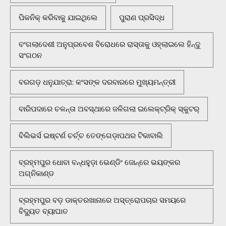
ପିକନିକ୍‌ କରିବାକୁ ଯାଇଥିଲେ
ପୁରାଣ ପ୍ରସିଦ୍ଧ
ବଂଗଲାଦେଶୀ ଅନୁପ୍ରବେଶ ବିରୋଧରେ ରାସ୍ତାକୁ ଓହ୍ଲାଇଲେ ହିନ୍ଦୁ
ସଂଗଠନ
ବରଗଡ଼ ଧନୁଯାତ୍ରା: କଂସଙ୍କ ଦରବାରରେ ମୁଖ୍ୟମନ୍ତ୍ରୀ
ବାରିପଦାରେ ଚଳନ୍ତା ଅବସ୍ଥାରେ ଜଳିଗଲା ଇଲେକ୍ଟ୍ରିକ୍ ସ୍କୁଟର୍
ବିଲିଭର୍ସ ଇଷ୍ଟର୍ଣ ଚର୍ଚ୍ଚ ତେଙ୍ଗେଡ଼ାପଥର ଟିକାବାଲି
ବ୍ରହ୍ମପୁର ଧୋବା ବନ୍ଧହୁଡ଼ା ଭେଣ୍ଡିଂ ଜୋନ୍‌ରେ ଭୟଙ୍କର
ଅଗ୍ନିକାଣ୍ଡ
ବ୍ରହ୍ମପୁର ବଡ଼ ଡାକ୍ତରଖାନାରେ ଅସ୍ତ୍ରୋପଚାର ସମୟରେ
ବିଦ୍ୟୁତ ବ୍ୟାଘାତ