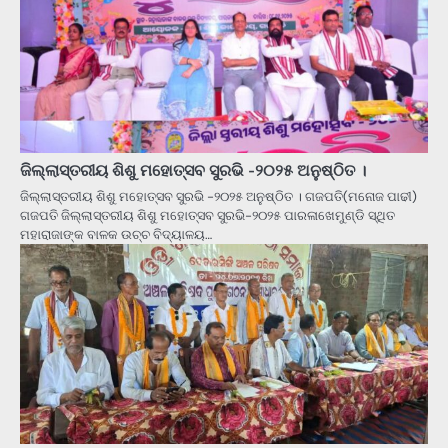
ଜିଲ୍ଲାସ୍ତରୀୟ ଶିଶୁ ମହୋତ୍ସବ ସୁରଭି -୨୦୨୫ ଅନୁଷ୍ଠିତ ।
ଜିଲ୍ଲାସ୍ତରୀୟ ଶିଶୁ ମହୋତ୍ସବ ସୁରଭି -୨୦୨୫ ଅନୁଷ୍ଠିତ । ଗଜପତି(ମନୋଜ ପାଢୀ)
ଗଜପତି ଜିଲ୍ଲାସ୍ତରୀୟ ଶିଶୁ ମହୋତ୍ସବ ସୁରଭି-୨୦୨୫ ପାରଳାଖେମୁଣ୍ଡି ସ୍ଥିତ
ମହାରାଜାଙ୍କ ବାଳକ ଉଚ୍ଚ ବିଦ୍ୟାଳୟ…