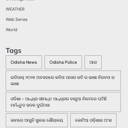
WEATHER
Web Series
World
Tags
Odisha News
Odisha Police
ଆର
ଇଡିତାଲ୍ ୨୦୨୫ ଅବସରରେ କବିତା ଆସର କବି ର ଭାଷା ନିରବତା ର
ଭାଷା
ଓଡିଶା - ଆନ୍ଧ୍ର ସୀମାନ୍ତ ଆନ୍ଧ୍ରର ବାରୁଆ ନିକଟରେ ଘଟିଛି
ମର୍ମନ୍ତୁଦ ସଡକ ଦୁର୍ଘଟଣା
କାମରେ ଆସୁନି ସୁଲଭ ଶୌଚାଳୟ
କୋଟିଆ ଓଡ଼ିଶାର ଅଂଶ