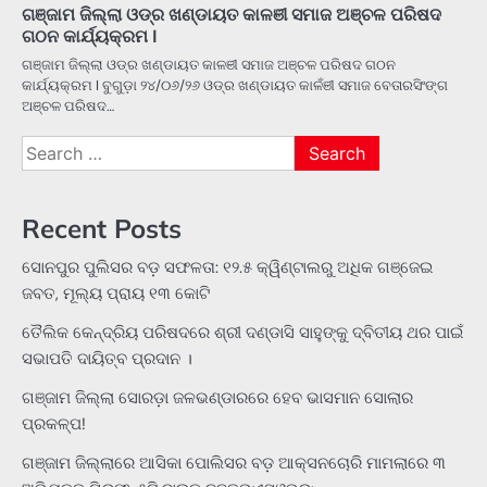
ଗଞ୍ଜାମ ଜିଲ୍ଲା ଓଡ୍ର ଖଣ୍ଡାୟତ କାଳଞୀ ସମାଜ ଅଞ୍ଚଳ ପରିଷଦ
ଗଠନ କାର୍ଯ୍ୟକ୍ରମ I
ଗଞ୍ଜାମ ଜିଲ୍ଲା ଓଡ୍ର ଖଣ୍ଡାୟତ କାଳଞୀ ସମାଜ ଅଞ୍ଚଳ ପରିଷଦ ଗଠନ
କାର୍ଯ୍ୟକ୍ରମ I ବୁଗୁଡ଼ା ୨୪/୦୬/୨୬ ଓଡ୍ର ଖଣ୍ଡାୟତ କାଳଁଞୀ ସମାଜ ବେତାରସିଂଙ୍ଗ
ଅଞ୍ଚଳ ପରିଷଦ…
Search
for:
Recent Posts
ସୋନପୁର ପୁଲିସର ବଡ଼ ସଫଳତା: ୧୨.୫ କ୍ୱିଣ୍ଟାଲରୁ ଅଧିକ ଗଞ୍ଜେଇ
ଜବତ, ମୂଲ୍ୟ ପ୍ରାୟ ୧୩ କୋଟି
ତୈଲିକ କେନ୍ଦ୍ରିୟ ପରିଷଦରେ ଶ୍ରୀ ଦଣ୍ଡାସି ସାହୁଙ୍କୁ ଦ୍ବିତୀୟ ଥର ପାଇଁ
ସଭାପତି ଦାୟିତ୍ବ ପ୍ରଦାନ ।
ଗଞ୍ଜାମ ଜିଲ୍ଲା ସୋରଡ଼ା ଜଳଭଣ୍ଡାରରେ ହେବ ଭାସମାନ ସୋଲାର
ପ୍ରକଳ୍ପ!
ଗଞ୍ଜାମ ଜିଲ୍ଲାରେ ଆସିକା ପୋଲିସର ବଡ଼ ଆକ୍ସନଚୋରି ମାମଲାରେ ୩