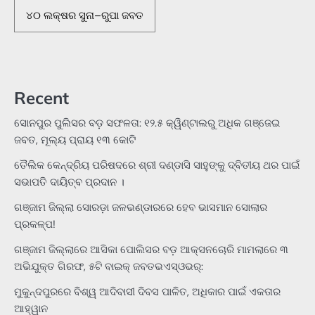
୪୦ ଲକ୍ଷର ସୁନା–ରୁପା ଜବତ
Recent
ସୋନପୁର ପୁଲିସର ବଡ଼ ସଫଳତା: ୧୨.୫ କ୍ୱିଣ୍ଟାଲରୁ ଅଧିକ ଗଞ୍ଜେଇ
ଜବତ, ମୂଲ୍ୟ ପ୍ରାୟ ୧୩ କୋଟି
ତୈଲିକ କେନ୍ଦ୍ରିୟ ପରିଷଦରେ ଶ୍ରୀ ଦଣ୍ଡାସି ସାହୁଙ୍କୁ ଦ୍ବିତୀୟ ଥର ପାଇଁ
ସଭାପତି ଦାୟିତ୍ବ ପ୍ରଦାନ ।
ଗଞ୍ଜାମ ଜିଲ୍ଲା ସୋରଡ଼ା ଜଳଭଣ୍ଡାରରେ ହେବ ଭାସମାନ ସୋଲାର
ପ୍ରକଳ୍ପ!
ଗଞ୍ଜାମ ଜିଲ୍ଲାରେ ଆସିକା ପୋଲିସର ବଡ଼ ଆକ୍ସନଚୋରି ମାମଲାରେ ୩
ଅଭିଯୁକ୍ତ ଗିରଫ, ୫ଟି ବାଇକ୍ ଜବତଭଏସ୍‌ଓଭର୍:
ମୁକୁନ୍ଦପୁରରେ ବିଶ୍ୱ ଆଦିବାସୀ ଦିବସ ପାଳିତ, ଅଧିକାର ପାଇଁ ଏକତାର
ଆହ୍ୱାନ