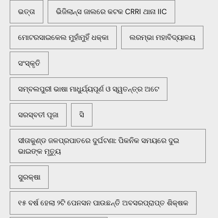
ଭତ୍ତା
ଭିଜିଲାନ୍ସ ଜାଲରେ କଟକ CRRI ଥାନା IIC
ମୋଟରସାଇକେଲ ମୁହାଁମୁହିଁ ଧକ୍କା
ଲରମ୍ଭା ମହାବିଦ୍ୟାଳୟ
ସଂସ୍କୃତି
ସମ୍ବଲପୁରୀ ଭାଷା ମାଧୁର୍ଯ୍ୟପୂର୍ଣ ଓ ସ୍ୱତନ୍ତ୍ର ଅଟେ
ସରସ୍ବତୀ ପୂଜା
ସି
ସୀତାକୁଣ୍ଡ ଜଳପ୍ରପାତରେ ଦୁର୍ଘଟଣା: ପିକନିକ ସମୟରେ ଦୁଇ
ଭାଇଙ୍କ ମୃତ୍ୟୁ
ସୁରକ୍ଷା
୧୫ ବର୍ଷ ହେଲା ୨ଟି ପେନସନ ପାଉଛନ୍ତି ଅବସରପ୍ରାପ୍ତ ଶିକ୍ଷକ