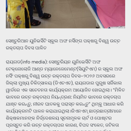
ସେଞ୍ଚୁରିଆନ ୟୁନିଭର୍ସିଟି ସ୍କୁଲ ଅଫ ନର୍ସିଙ୍ଗ ପକ୍ଷରୁ ବିଶ୍ୱ ଉଚ୍ଚ
ରକ୍ତଚାପ ଦିବସ ପାଳିତ
ରାୟଗଡ(info media): ସେଞ୍ଚୁରିୟନ ୟୁନିଭେର୍ସିଟି ଅଫ
ଟେକ୍ନୋଲୋଜି ଆଣ୍ଡ ମ୍ୟାନେଜେମେଣ୍ଟ(ସିୟୁଟିଏମ) ର ସ୍କୁଲ ଅଫ
ନର୍ସିଂ ପକ୍ଷରୁ ବିଶ୍ୱ ଉଚ୍ଚ ରକ୍ତଚାପ ଦିବସ–୨୦୨୬ ଅବସରରେ
ଜିଲ୍ଲା ମୁଖ୍ୟ ଚିକିତ୍ସାଳୟ (ଡିଏଚଏଚ), ରାୟଗଡାର ପୁରୁଷ ସର୍ଜିକାଲ
ୱାର୍ଡରେ ଏକ ସଚେତନତା କାର୍ଯ୍ୟକ୍ରମ ଆୟୋଜିତ ହୋଇଥିଲା। “ମିଳିତ
ଭାବରେ ଉଚ୍ଚ ରକ୍ତଚାପ ନିୟନ୍ତ୍ରଣ: ନିୟମିତ ଭାବରେ ରକ୍ତଚାପ
ଯାଞ୍ଚ କରନ୍ତୁ, ନୀରବ ଘାତକକୁ ପରାସ୍ତ କରନ୍ତୁ” ଥିମ୍‌କୁ ଆଧାର କରି
କାର୍ଯ୍ୟକ୍ରମଟି ପାଳନ କରାଯାଇଥିଲା।ଜିଏନଏମ୍ ଛାତ୍ରଛାତ୍ରୀମାନେ
ଶିକ୍ଷକମାନଙ୍କ ନିର୍ଦ୍ଦେଶଳୟ ସୂଚନାମୂଳକ ଚାର୍ଟ ଓ ପୋଷ୍ଟର
ପ୍ରସ୍ତୁତ କରି ଉଚ୍ଚ ରକ୍ତଚାପର କାରଣ, ବିପଦ ସଂକେତ, ଜଟିଳତା