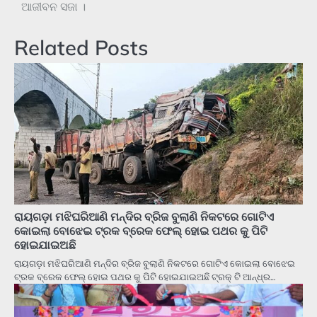
navigation
ଆଜୀବନ ସଜା ।
Related Posts
ରାୟଗଡ଼ା ମଝିଘରିଆଣି ମନ୍ଦିର ବ୍ରିଜ ବୁଲାଣି ନିକଟରେ ଗୋଟିଏ
କୋଇଲା ବୋଝେଇ ଟ୍ରକ ବ୍ରେକ ଫେଲ୍ ହୋଇ ପଥର କୁ ପିଟି
ହୋଇଯାଇଅଛି
ରାୟଗଡ଼ା ମଝିଘରିଆଣି ମନ୍ଦିର ବ୍ରିଜ ବୁଲାଣି ନିକଟରେ ଗୋଟିଏ କୋଇଲା ବୋଝେଇ
ଟ୍ରକ ବ୍ରେକ ଫେଲ୍ ହୋଇ ପଥର କୁ ପିଟି ହୋଇଯାଇଅଛି ଟ୍ରକ୍ ଟି ଆନ୍ଧ୍ର…