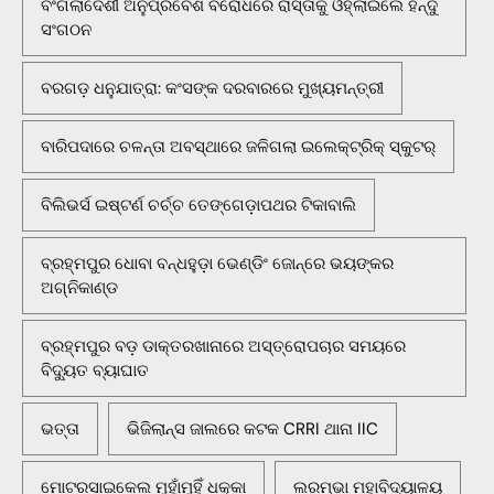
ବଂଗଲାଦେଶୀ ଅନୁପ୍ରବେଶ ବିରୋଧରେ ରାସ୍ତାକୁ ଓହ୍ଲାଇଲେ ହିନ୍ଦୁ
ସଂଗଠନ
ବରଗଡ଼ ଧନୁଯାତ୍ରା: କଂସଙ୍କ ଦରବାରରେ ମୁଖ୍ୟମନ୍ତ୍ରୀ
ବାରିପଦାରେ ଚଳନ୍ତା ଅବସ୍ଥାରେ ଜଳିଗଲା ଇଲେକ୍ଟ୍ରିକ୍ ସ୍କୁଟର୍
ବିଲିଭର୍ସ ଇଷ୍ଟର୍ଣ ଚର୍ଚ୍ଚ ତେଙ୍ଗେଡ଼ାପଥର ଟିକାବାଲି
ବ୍ରହ୍ମପୁର ଧୋବା ବନ୍ଧହୁଡ଼ା ଭେଣ୍ଡିଂ ଜୋନ୍‌ରେ ଭୟଙ୍କର
ଅଗ୍ନିକାଣ୍ଡ
ବ୍ରହ୍ମପୁର ବଡ଼ ଡାକ୍ତରଖାନାରେ ଅସ୍ତ୍ରୋପଚାର ସମୟରେ
ବିଦ୍ୟୁତ ବ୍ୟାଘାତ
ଭତ୍ତା
ଭିଜିଲାନ୍ସ ଜାଲରେ କଟକ CRRI ଥାନା IIC
ମୋଟରସାଇକେଲ ମୁହାଁମୁହିଁ ଧକ୍କା
ଲରମ୍ଭା ମହାବିଦ୍ୟାଳୟ