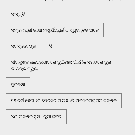
ସଂସ୍କୃତି
ସମ୍ବଲପୁରୀ ଭାଷା ମାଧୁର୍ଯ୍ୟପୂର୍ଣ ଓ ସ୍ୱତନ୍ତ୍ର ଅଟେ
ସରସ୍ବତୀ ପୂଜା
ସି
ସୀତାକୁଣ୍ଡ ଜଳପ୍ରପାତରେ ଦୁର୍ଘଟଣା: ପିକନିକ ସମୟରେ ଦୁଇ
ଭାଇଙ୍କ ମୃତ୍ୟୁ
ସୁରକ୍ଷା
୧୫ ବର୍ଷ ହେଲା ୨ଟି ପେନସନ ପାଉଛନ୍ତି ଅବସରପ୍ରାପ୍ତ ଶିକ୍ଷକ
୪୦ ଲକ୍ଷର ସୁନା–ରୁପା ଜବତ