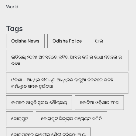
World
Tags
Odisha News
Odisha Police
ଆର
ଇଡିତାଲ୍ ୨୦୨୫ ଅବସରରେ କବିତା ଆସର କବି ର ଭାଷା ନିରବତା ର
ଭାଷା
ଓଡିଶା - ଆନ୍ଧ୍ର ସୀମାନ୍ତ ଆନ୍ଧ୍ରର ବାରୁଆ ନିକଟରେ ଘଟିଛି
ମର୍ମନ୍ତୁଦ ସଡକ ଦୁର୍ଘଟଣା
କାମରେ ଆସୁନି ସୁଲଭ ଶୌଚାଳୟ
କୋଟିଆ ଓଡ଼ିଶାର ଅଂଶ
କୋରାପୁଟ
କୋରାପୁଟ ଜିଲ୍ଲାର ପଞ୍ଚାୟତ ସମିତି
କୋରାପୁଟରେ କାଶ୍ମୀର ଶୈଳୀ ଟୁରିଜମ: ଆୟ