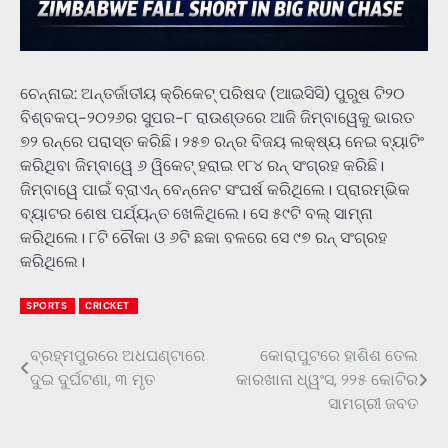
ଚେନ୍ନାଇ: ଅନ୍ତର୍ଜାତୀୟ କ୍ରିକେଟ୍‌ ପରିଷଦ (ଆଇସିସି) ପୁରୁଷ ଟି୨୦
ବିଶ୍ବକପ୍‌-୨୦୨୬ର ସୁପର-୮ ରାଉଣ୍ଡରେ ଆଜି ଜିମ୍ବାୱେକୁ ଭାରତ
୭୨ ରନ୍‌ରେ ପରାସ୍ତ କରିଛି। ୨୫୭ ରନ୍‌ର ବିଜୟ ଲକ୍ଷ୍ୟ ନେଇ ବ୍ୟାଟିଂ
କରିଥିବା ଜିମ୍ବାୱେ ୬ ୱିକେଟ୍‌ ହରାଇ ୧୮୪ ରନ୍‌ ସଂଗ୍ରହ କରିଛି।
ଜିମ୍ବାୱେ ପାଇଁ ବ୍ରାଏନ୍‌ ବେନ୍ନେଟ ସଂଘର୍ଷ କରିଥିଲେ। ପ୍ରାରମ୍ଭିକ
ବ୍ୟାଟର ଶେଷ ପର୍ଯ୍ୟନ୍ତ ଖେଳିଥିଲେ। ସେ ୫୯ଟି ବଲ୍‌ ସାମ୍ନା
କରିଥିଲେ। ୮ଟି ଚୌକା ଓ ୬ଟି ଛକା ବଳରେ ସେ ୯୭ ରନ୍‌ ସଂଗ୍ରହ
କରିଥିଲେ।
SPORTS
CRICKET
ବ୍ରହ୍ମପୁରରେ ଅଧଘଣ୍ଟାରେ
କୋରାପୁଟରେ ହାଶିଶ ତେଲ
Post
ଦୁଇ ଦୁର୍ଘଟଣା, ୩ ମୃତ
କାରଖାନା ଧ୍ୱଂସ, ୨୨୫ କୋଟିର
navigation
ସାମଗ୍ରୀ ଜବତ