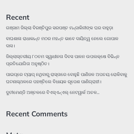
Recent
ଗଞ୍ଜାମ ଜିଲ୍ଲା ବିରଞ୍ଚିପୁର ସରପଞ୍ଚ ମନ୍ଦାକିନୀଙ୍କ ଘର ବାହୁଡ଼ା
ବାଘଶାଳା ରାଧାକାନ୍ତ ମଠର ମହନ୍ତ ଭାବେ ଦାୟିତ୍ୱ ନେଲେ ଗୋପାଳ
ଦାସ।
ଜିଲ୍ଲାସ୍ତରୀୟ ୮୦ତମ ସ୍ୱାଧୀନତା ଦିବସ ପାଳନ ଉପଲକ୍ଷେ ବିଭିନ୍ନ
ପ୍ରତିଯୋଗିତା ଅନୁଷ୍ଠିତ।
ପାଇପ୍‌ରେ ଟ୍ୟାପ୍‌ ନଥିବାରୁ ରାସ୍ତାରେ ବୋହୁଛି ପାଣିଜଳ ଅପଚୟ ରୋକିବାକୁ
ଘଟଣାସ୍ଥଳରେ ପହଞ୍ଚିଲେ ବିଧାୟକ ରୂପେଶ ପାଣିଗ୍ରାହୀ।
ଦୁତୀମେଣ୍ଡି ଅଞ୍ଚଳରେ ବିଏସ୍‌ଏନ୍‌ଏଲ୍‌ ନେଟୱାର୍କ ଅଚଳ…
Recent Comments