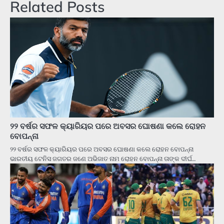
Related Posts
୨୨ ବର୍ଷର ସଫଳ କ୍ୟାରିୟର ପରେ ଅବସର ଘୋଷଣା କଲେ ରୋହନ
ବୋପନ୍ନା
୨୨ ବର୍ଷର ସଫଳ କ୍ୟାରିୟର ପରେ ଅବସର ଘୋଷଣା କଲେ ରୋହନ ବୋପନ୍ନା
ଭାରତୀୟ ଟେନିସ ଜଗତର ଜଣେ ଅଭିଜାତ ନାମ ରୋହନ ବୋପନ୍ନା ତାଙ୍କ ଦୀର୍ଘ…