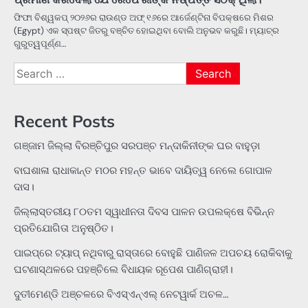
ଫିଫା ବିଶ୍ୱକପ୍ ୨୦୨୬ର ରାଉଣ୍ଡ ଅଫ୍ ୧୬ରେ ଆର୍ଜେଣ୍ଟିନା ବିପକ୍ଷରେ ମିଶର
(Egypt) ଏକ ସ୍ପଷ୍ଟ ଜିତରୁ ବଞ୍ଚିତ ହୋଇଥିବା ବୋଲି ଅନୁଭବ କରୁଛି। ମ୍ୟାଚ୍‌ର
ଗୁରୁତ୍ୱପୂର୍ଣ୍ଣ…
Search
for:
Recent Posts
ଗଞ୍ଜାମ ଜିଲ୍ଲା ବିରଞ୍ଚିପୁର ସରପଞ୍ଚ ମନ୍ଦାକିନୀଙ୍କ ଘର ବାହୁଡ଼ା
ବାଘଶାଳା ରାଧାକାନ୍ତ ମଠର ମହନ୍ତ ଭାବେ ଦାୟିତ୍ୱ ନେଲେ ଗୋପାଳ
ଦାସ।
ଜିଲ୍ଲାସ୍ତରୀୟ ୮୦ତମ ସ୍ୱାଧୀନତା ଦିବସ ପାଳନ ଉପଲକ୍ଷେ ବିଭିନ୍ନ
ପ୍ରତିଯୋଗିତା ଅନୁଷ୍ଠିତ।
ପାଇପ୍‌ରେ ଟ୍ୟାପ୍‌ ନଥିବାରୁ ରାସ୍ତାରେ ବୋହୁଛି ପାଣିଜଳ ଅପଚୟ ରୋକିବାକୁ
ଘଟଣାସ୍ଥଳରେ ପହଞ୍ଚିଲେ ବିଧାୟକ ରୂପେଶ ପାଣିଗ୍ରାହୀ।
ଦୁତୀମେଣ୍ଡି ଅଞ୍ଚଳରେ ବିଏସ୍‌ଏନ୍‌ଏଲ୍‌ ନେଟୱାର୍କ ଅଚଳ…