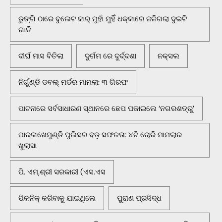
ଡୁଙ୍ଗି ଠାରେ ବୁଲେଟ କାର୍ ମୁହାଁ ମୁହିଁ ଧକ୍କାରେ ଜଳିଗଲା ଦୁଇଟି
ଗାଡି
ଦୀର୍ଘ ମାସ ବିତିଲା
ଦୁର୍ଗମ ରେ ଦୁର୍ଦ୍ଦଶା
ନକ୍ସଲ
ନିର୍ଗୁଣ୍ଡି ଡବଲ୍ ମର୍ଡର ମାମଲା: ୩ ଗିରଫ
ପାଟନାରେ ସର୍ବସାଧାରଣ ସ୍ଥାନରେ ଛେପ ପକାଇଲେ ‘ନଗରଶତ୍ରୁ’
ପାରଳାଖେମୁଣ୍ଡି ପୁଲିସର ବଡ଼ ସଫଳତା: ୪ଟି ଚୋରି ମାମଲାର
ଖୁଲାସା
ପି. ଏମ୍.ଶ୍ରୀ ସରକାରୀ (ଏସ.ଏସ
ପିକନିକ୍‌ କରିବାକୁ ଯାଇଥିଲେ
ପୁରାଣ ପ୍ରସିଦ୍ଧ