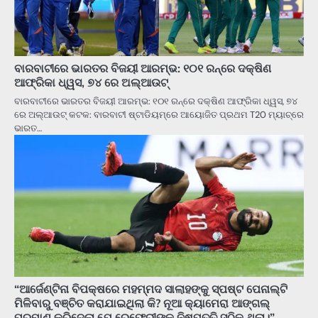
ବାରବାଟୀରେ ଭାରତର ବିଜୟୀ ଆରମ୍ଭ: ୧୦୧ ରନ୍‌ରେ ଦକ୍ଷିଣ
ଆଫ୍ରିକା ଧ୍ୱସ, ୭୪ ରେ ଅଲ୍‌ଆଉଟ୍
ବାରବାଟୀରେ ଭାରତର ବିଜୟୀ ଆରମ୍ଭ: ୧୦୧ ରନ୍‌ରେ ଦକ୍ଷିଣ ଆଫ୍ରିକା ଧ୍ୱସ, ୭୪
ରେ ଅଲ୍‌ଆଉଟ୍‌ କଟକ: ବାରବାଟୀ ଷ୍ଟାଡିୟମ୍‌ରେ ଆୟୋଜିତ ପ୍ରଥମ T20 ମ୍ୟାଚ୍‌ରେ
ଭାରତ…
“ଆର୍ଜେଣ୍ଟିନା ବିପକ୍ଷରେ ମହମ୍ମଦ ସାଲାହଙ୍କୁ ସ୍ପଷ୍ଟ ପେନାଲ୍ଟି
ମିଳିବାରୁ ବଞ୍ଚିତ କରାଯାଇଥିଲା କି? ନୂଆ କ୍ୟାମେରା ଆଙ୍ଗଲ୍
ପ୍ରମାଣ କରିଦେଲା ଯେ ରେଫେରୀଙ୍କ ନିଷ୍ପତ୍ତି ସଠିକ୍ ଥିଲା।”