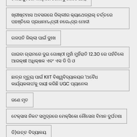
ଖ୍ରୀଷ୍ଟମାସ ଅବସରରେ ଦିଲ୍ଲୀର କ୍ୟାଥେଡ୍ରାଲ୍ ଚର୍ଚ୍ଚରେ
ପହଞ୍ଚିଲେ ପ୍ରଧାନମନ୍ତ୍ରୀ ନରେନ୍ଦ୍ର ମୋଦୀ
ଗଜପତି ଜିଲ୍ଲା ପାଇଁ ଦୁଃଖ
ଗାଇବା ଗ୍ରାମରେ ଦୁଇ ଗୋଷ୍ଠୀ ମୁହାଁ ମୁହିଁରାତି 12.30 ରେ ପହଁଚିଲେ
ଆରକ୍ଷୀ ଅଧିକ୍ଷକ ଏବଂ ଏସ ଡି ପି ଓ
ଛାତ୍ର ମୃତ୍ୟୁ ପାଇଁ KIIT ବିଶ୍ୱବିଦ୍ୟାଳୟର 'ଅବୈଧ
କାର୍ଯ୍ୟକଳାପ'କୁ ଦାୟୀ କରିଛି UGC ପ୍ୟାନେଲ
ଜଣେ ମୃତ
ଟେକ୍ସାସ ନିକଟ ସମୁଦ୍ରରେ ମେକ୍ସିକୋ ନୌସେନା ବିମାନ ଦୁର୍ଘଟଣା
ଡି)ଉଚ୍ଚ ବିଦ୍ୟାଳୟ