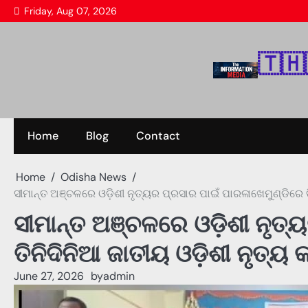
Skip
Friday, Aug 07, 2026
to
content
🇹‌🇭‌
Home
Blog
Contact
Home
Odisha News
ସୀମାନ୍ତ ଅଞ୍ଚଳରେ ଓଡ଼ିଶୀ ନୃତ୍ୟର ପ୍ରସାର ପାଇଁ ପାରଳାଖେମୁଣ୍ଡିରେ ତିନ
ସୀମାନ୍ତ ଅଞ୍ଚଳରେ ଓଡ଼ିଶୀ ନୃତ୍
ତିନିଦିନିଆ ଜାତୀୟ ଓଡ଼ିଶୀ ନୃତ୍ୟ କ
June 27, 2026
by
admin