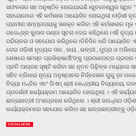
ସଫଳତାର ସହ ଅନୁଷ୍ଠିତ ହୋଇଯାଇଛି।ଭୁବନେଶ୍ୱର ସ୍ଥିତ “ତ୍ର
ସହଯୋଗରେ ଏହି କର୍ମଶାଳା ଆୟୋଜିତ ହୋଇଥିଲା।ଓଡ଼ିଶୀ ନୃତ୍ୟ
ଗ୍ରାମୀଣ ସମ୍ପ୍ରଦାୟକୁ ସଶକ୍ତ କରିବା ଏହି କର୍ମଶାଳାର ମୂଳ 
ଗଜେନ୍ଦ୍ର କୁମାର ପଣ୍ଡା ସୂଚନା ଦେଇ କହିଥିଲେ।ଏହି ନୃତ୍ୟ କ
ପରିଚାଳନା ଓ ସହଯୋଗ କରିଥିଲେ।ତିନିଦିନ ଧରି ଆୟୋଜିତ ଏହି 
ଦେଇ ଓଡ଼ିଶୀ ନୃତ୍ୟର ତାଳ , ଲୟ , ଭଙ୍ଗୀ , ମୁଦ୍ରା ଓ ଅଭିନୟ
ଶେଷରେ ସମସ୍ତ ପ୍ରଶିକ୍ଷାର୍ଥୀ’ଙ୍କୁ ପ୍ରମାଣପତ୍ର ପ୍ରଦାନ 
ପ୍ରତି ଆଗ୍ରହ ସୃଷ୍ଟି କରିବା ସହ ନୂତନ ପିଢ଼ିଙ୍କ ମଧ୍ୟରେ 
ସହିତ ତ୍ରିଧାରା ନୃତ୍ୟ ଅନୁଷ୍ଠାନର ନିର୍ଦ୍ଦେଶକ ଗୁରୁ ଡ଼ଃ ଗ
ବିଦ୍ୟା ମନ୍ଦିର ଏବଂ ପିଏମ୍ ଶ୍ରୀ କେନ୍ଦ୍ରୀୟ ବିଦ୍ୟାଳୟ, ଗ
ପ୍ରଦର୍ଶନୀ କାର୍ଯ୍ୟକ୍ରମ ଆୟୋଜିତ ହୋଇଥିଲା । ଏହି କାର୍ଯ୍
ଛାତ୍ରଛାତ୍ରୀ ଅଂଶଗ୍ରହଣ କରିଥିଲେ । ଶ୍ରୀ ଜଗନ୍ନାଥ ଓଡ଼ିଶୀ କ
କାର୍ଯ୍ୟକ୍ରମରେ ସହଯୋଗ କରିବା ସହ ଛାତ୍ରଛାତ୍ରୀଙ୍କୁ ଓଡ଼
ODISHA NEWS