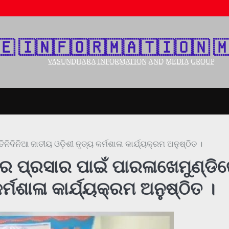
🇪‌ 🇮‌🇳‌🇫‌🇴‌🇷‌🇲‌🇦‌🇹‌🇮‌🇴‌🇳‌ 🇲
V̲A̲S̲U̲N̲D̲H̲A̲R̲A̲ I̲N̲F̲O̲R̲M̲A̲T̲I̲O̲N̲ A̲N̲D̲ M̲E̲D̲I̲A̲ G̲R̲O̲U̲P̲
ିଦିନିଆ ଜାତୀୟ ଓଡ଼ିଶୀ ନୃତ୍ୟ କର୍ମଶାଳା କାର୍ଯ୍ୟକ୍ରମ ଅନୁଷ୍ଠିତ ।
ୟର ପ୍ରସାର ପାଇଁ ପାରଳାଖେମୁଣ୍ଡି
ର୍ମଶାଳା କାର୍ଯ୍ୟକ୍ରମ ଅନୁଷ୍ଠିତ ।