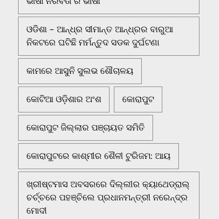
ଭାଷା ନିରବତା ର ଭାଷା
ଓଡିଶା - ଆନ୍ଧ୍ର ସୀମାନ୍ତ ଆନ୍ଧ୍ରର ବାରୁଆ
ନିକଟରେ ଘଟିଛି ମର୍ମନ୍ତୁଦ ସଡକ ଦୁର୍ଘଟଣା
କାମରେ ଆସୁନି ସୁଲଭ ଶୌଚାଳୟ
କୋଟିଆ ଓଡ଼ିଶାର ଅଂଶ
କୋରାପୁଟ
କୋରାପୁଟ ଜିଲ୍ଲାର ପଞ୍ଚାୟତ ସମିତି
କୋରାପୁଟରେ କାଶ୍ମୀର ଶୈଳୀ ଟୁରିଜମ: ଆୟ
ଖ୍ରୀଷ୍ଟମାସ ଅବସରରେ ଦିଲ୍ଲୀର କ୍ୟାଥେଡ୍ରାଲ୍
ଚର୍ଚ୍ଚରେ ପହଞ୍ଚିଲେ ପ୍ରଧାନମନ୍ତ୍ରୀ ନରେନ୍ଦ୍ର
ମୋଦୀ