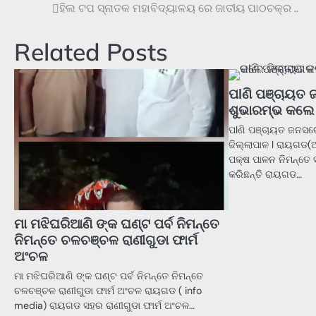
ହିଲ ଟପ ସ୍ନାତକ ମହାବିଦ୍ୟାଳୟ ରେ ଜାତୀୟ ପାଠଚକ୍ର ..
Post
navigation
Related Posts
ପlଣି ପଞ୍ଚାୟତ
ଶୁଭାରମ୍ଭ କଲେ 
ପlଣି ପଞ୍ଚାୟତ ଜନସ
ଜିଲ୍ଲାପାଳ l ରାୟଗଡ(
ପକ୍ଷ ପାଳନ ନିମନ୍ତେ
କରିଛନ୍ତି ରାୟଗଡ…
ମା ମଝିଘରିଆଣି ଙ୍କ ଘଣ୍ଟ ପର୍ବ ନିମନ୍ତେ
ନିମନ୍ତେ ଚଳଚଞ୍ଚଳ ରାଣୀଗୁଡା ଫାର୍ମ
ଅଂଚଳ
ମା ମଝିଘରିଆଣି ଙ୍କ ଘଣ୍ଟ ପର୍ବ ନିମନ୍ତେ ନିମନ୍ତେ
ଚଳଚଞ୍ଚଳ ରାଣୀଗୁଡା ଫାର୍ମ ଅଂଚଳ ରାୟଗଡ ( info
media) ରାୟଗଡ ସହର ରାଣୀଗୁଡା ଫାର୍ମ ଅଂଚଳ…