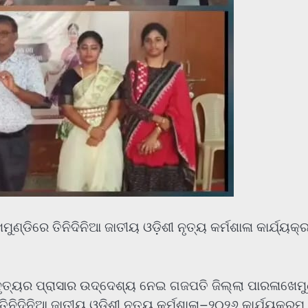
ଣ୍ଡିରେ ତିନିଦିନିଆ ଜାତୀୟ ଓଡ଼ିଶୀ ନୃତ୍ୟ କର୍ମଶାଳା କାର୍ଯ୍ୟକ୍
ନୃତ୍ୟର ପ୍ରାସାର ଉଦ୍ଦେଶ୍ୟ ନେଇ ଗଜପତି ଜିଲ୍ଲା ପାରଳାଖେମୁଣ
ତିନିଦିନିଆ ଜାତୀୟ ଓଡ଼ିଶୀ ନୃତ୍ୟ କର୍ମଶାଳା–୨୦୨୬ କାର୍ଯ୍ୟକ୍ରମ