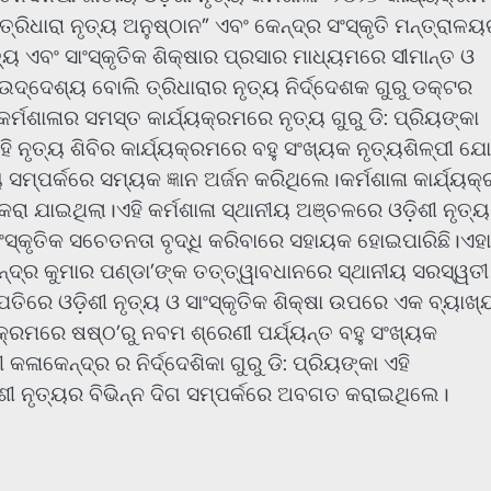
ିଧାରା ନୃତ୍ୟ ଅନୁଷ୍ଠାନ” ଏବଂ କେନ୍ଦ୍ର ସଂସ୍କୃତି ମନ୍ତ୍ରାଳ
 ଏବଂ ସାଂସ୍କୃତିକ ଶିକ୍ଷାର ପ୍ରସାର ମାଧ୍ୟମରେ ସୀମାନ୍ତ ଓ
ଉଦ୍ଦେଶ୍ୟ ବୋଲି ତ୍ରିଧାରାର ନୃତ୍ୟ ନିର୍ଦ୍ଦେଶକ ଗୁରୁ ଡକ୍ଟର
ର୍ମଶାଳାର ସମସ୍ତ କାର୍ଯ୍ୟକ୍ରମରେ ନୃତ୍ୟ ଗୁରୁ ଡି: ପ୍ରିୟଙ୍କା
ନୃତ୍ୟ ଶିବିର କାର୍ଯ୍ୟକ୍ରମରେ ବହୁ ସଂଖ୍ୟକ ନୃତ୍ୟଶିଳ୍ପୀ ଯ
 ସମ୍ପର୍କରେ ସମ୍ୟକ ଜ୍ଞାନ ଅର୍ଜନ କରିଥିଲେ।କର୍ମଶାଳା କାର୍ଯ୍ୟକ
କରା ଯାଇଥିଲା।ଏହି କର୍ମଶାଳା ସ୍ଥାନୀୟ ଅଞ୍ଚଳରେ ଓଡ଼ିଶୀ ନୃତ୍ୟ
ସାଂସ୍କୃତିକ ସଚେତନତା ବୃଦ୍ଧି କରିବାରେ ସହାୟକ ହୋଇପାରିଛି।ଏହା
ଜେନ୍ଦ୍ର କୁମାର ପଣ୍ଡା’ଙ୍କ ତତ୍ତ୍ୱାବଧାନରେ ସ୍ଥାନୀୟ ସରସ୍ୱତୀ 
ଜପତିରେ ଓଡ଼ିଶୀ ନୃତ୍ୟ ଓ ସାଂସ୍କୃତିକ ଶିକ୍ଷା ଉପରେ ଏକ ବ୍ୟାଖ୍
ୟକ୍ରମରେ ଷଷ୍ଠ’ରୁ ନବମ ଶ୍ରେଣୀ ପର୍ଯ୍ୟନ୍ତ ବହୁ ସଂଖ୍ୟକ
ଳାକେନ୍ଦ୍ର ର ନିର୍ଦ୍ଦେଶିକା ଗୁରୁ ଡି: ପ୍ରିୟଙ୍କା ଏହି
ିଶୀ ନୃତ୍ୟର ବିଭିନ୍ନ ଦିଗ ସମ୍ପର୍କରେ ଅବଗତ କରାଇଥିଲେ।