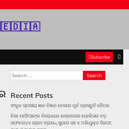
‌🇪‌🇩‌🇮‌🇦‌
Subscribe
Search
for:
ରେ
Recent Posts
ସଂକୁଳ ସ୍ତରୀୟ ଜ୍ଞାନ ବିଜ୍ଞାନ ମେଳାର ପୂର୍ବ ପ୍ରସ୍ତୁତି ବୈଠକ
ନିଶା ମାଫିଆଙ୍କ ବିରୋଧରେ ଭଞ୍ଜନଗର ପୋଲିସର ବଡ଼
ସଫଳତା୪୪ ଗ୍ରାମ ବ୍ରାଉନ୍ ସୁଗାର ସହ ୪ ଅଭିଯୁକ୍ତ ଗିରଫ,