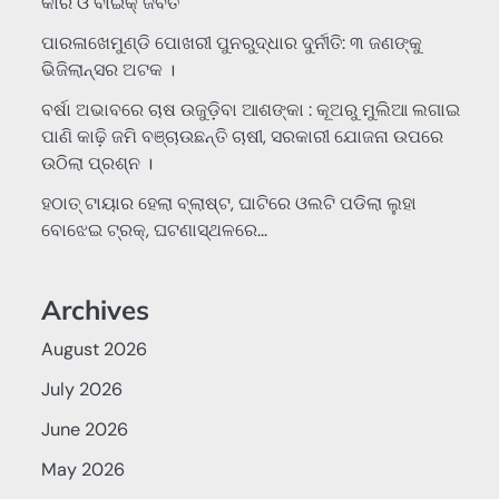
କାର ଓ ବାଇକ୍ ଜବତ
ପାରଳାଖେମୁଣ୍ଡି ପୋଖରୀ ପୁନରୁଦ୍ଧାର ଦୁର୍ନୀତି: ୩ ଜଣଙ୍କୁ
ଭିଜିଲାନ୍ସର ଅଟକ ।
ବର୍ଷା ଅଭାବରେ ଚାଷ ଉଜୁଡ଼ିବା ଆଶଙ୍କା : କୂଅରୁ ମୁଲିଆ ଲଗାଇ
ପାଣି କାଢ଼ି ଜମି ବଞ୍ଚାଉଛନ୍ତି ଚାଷୀ, ସରକାରୀ ଯୋଜନା ଉପରେ
ଉଠିଲା ପ୍ରଶ୍ନ ।
ହଠାତ୍‌ ଟାୟାର ହେଲା ବ୍ଲାଷ୍ଟ, ଘାଟିରେ ଓଲଟି ପଡିଲା ଲୁହା
ବୋଝେଇ ଟ୍ରକ୍‌, ଘଟଣାସ୍ଥଳରେ…
Archives
August 2026
July 2026
June 2026
May 2026