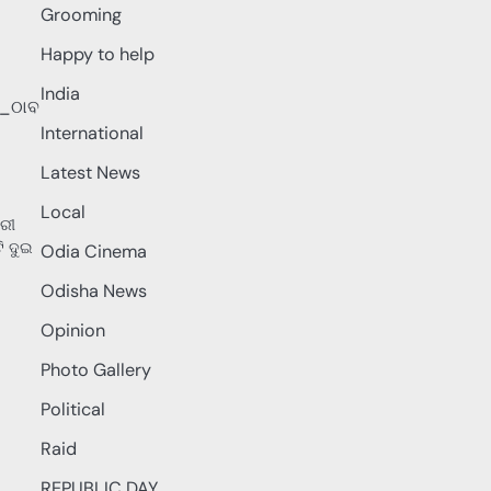
Grooming
Happy to help
India
International
Latest News
Local
ୋରୀ
ି ଦୁଇ
Odia Cinema
Odisha News
Opinion
Photo Gallery
Political
Raid
REPUBLIC DAY