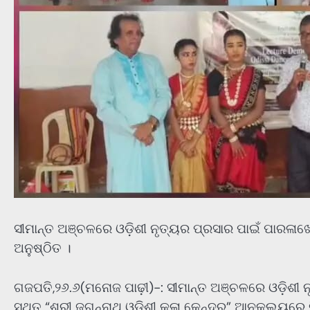
ସୀମାନ୍ତ ଅଞ୍ଚଳରେ ଓଡ଼ିଶୀ ନୃତ୍ୟର ପ୍ରସାର ପାଇଁ ପାରଳାଖେମୁ
ଅନୁଷ୍ଠିତ ।
ଗଜପତି,୨୬.୬(ମନୋଜ ପାଢ଼ୀ)-: ସୀମାନ୍ତ ଅଞ୍ଚଳରେ ଓଡ଼ିଶୀ 
ସ୍ଥିତ “ଶ୍ରୀ ଜଗନ୍ନାଥ ଓଡ଼ିଶୀ କଳା କେନ୍ଦ୍ର” ଆନୁକୁଲ୍ୟରେ 