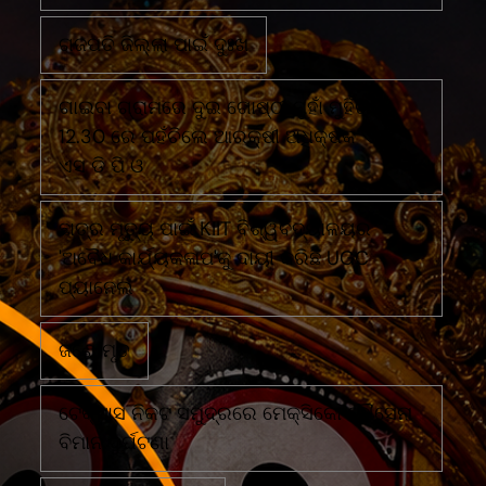
ଗଜପତି ଜିଲ୍ଲା ପାଇଁ ଦୁଃଖ
ଗାଇବା ଗ୍ରାମରେ ଦୁଇ ଗୋଷ୍ଠୀ ମୁହାଁ ମୁହିଁରାତି
12.30 ରେ ପହଁଚିଲେ ଆରକ୍ଷୀ ଅଧିକ୍ଷକ ଏବଂ
ଏସ ଡି ପି ଓ
ଛାତ୍ର ମୃତ୍ୟୁ ପାଇଁ KIIT ବିଶ୍ୱବିଦ୍ୟାଳୟର
'ଅବୈଧ କାର୍ଯ୍ୟକଳାପ'କୁ ଦାୟୀ କରିଛି UGC
ପ୍ୟାନେଲ
ଜଣେ ମୃତ
ଟେକ୍ସାସ ନିକଟ ସମୁଦ୍ରରେ ମେକ୍ସିକୋ ନୌସେନା
ବିମାନ ଦୁର୍ଘଟଣା