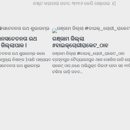
ନଷ୍ଟ କରାଗଲା ଜବତ, ୩୧୧୬ କେଜି ଗଞ୍ଜେଇ ।
 ଜନସଚେତନତା ରଥ
ଗଞ୍ଜାମ ଜିଲ୍ଲା
ଜିଲ୍ଲାପାଳ l
#ବାଇକ୍ଚୋରୀରାକେଟ_ଠାବ
ଚେତନତା ରଥ ଶୁଭାରମ୍ଭ କଲେ
ଗଞ୍ଜାମ ଜିଲ୍ଲା #ବାଇକ୍_ଚୋରୀ_ରାକେଟ_ଠାବ
ଅମୁଲ୍ୟ ନିଶଙ୍କ ):ପାଣି ପଞ୍ଚାୟତ
ବ୍ରହ୍ମପୁର ବୈଦ୍ୟନାଥପୁର ଥାନା ପୋଲିସ ଗାଡି ଚ
 ସଚେତନତା ରଥ ଶୁଭାରମ୍ଭ
ରାକେଟ୍ ଠାବ,ଜଣେ ଅଭିଯୁକ୍ତ ଗିରଫ ହେବା ସହ ୧୧ଟ
ଚକିଆ ଗାଡ଼ି ଜବତ…