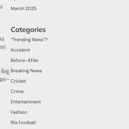
ୟର
March 2025
Categories
ୋଗ
“Trending News”?
୍ରମ
Accident
Before-After
ଶିଶୁ
Breaking News
ୟାନ-
Cricket
Crime
Entertainment
Fashion
fifa football