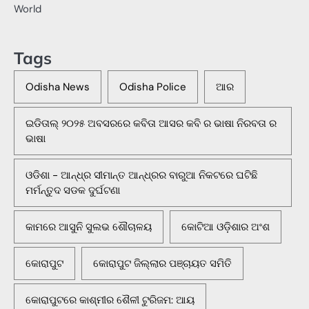
World
Tags
Odisha News
Odisha Police
ଆର
ଇଡିତାଲ୍ ୨୦୨୫ ଅବସରରେ କବିତା ଆସର କବି ର ଭାଷା ନିରବତା ର
ଭାଷା
ଓଡିଶା - ଆନ୍ଧ୍ର ସୀମାନ୍ତ ଆନ୍ଧ୍ରର ବାରୁଆ ନିକଟରେ ଘଟିଛି
ମର୍ମନ୍ତୁଦ ସଡକ ଦୁର୍ଘଟଣା
କାମରେ ଆସୁନି ସୁଲଭ ଶୌଚାଳୟ
କୋଟିଆ ଓଡ଼ିଶାର ଅଂଶ
କୋରାପୁଟ
କୋରାପୁଟ ଜିଲ୍ଲାର ପଞ୍ଚାୟତ ସମିତି
କୋରାପୁଟରେ କାଶ୍ମୀର ଶୈଳୀ ଟୁରିଜମ: ଆୟ