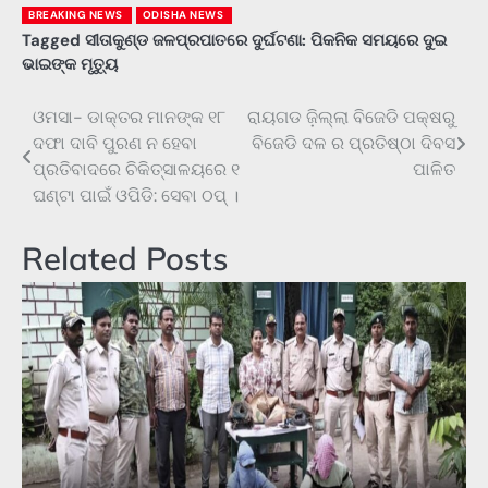
BREAKING NEWS
ODISHA NEWS
Tagged
ସୀତାକୁଣ୍ଡ ଜଳପ୍ରପାତରେ ଦୁର୍ଘଟଣା: ପିକନିକ ସମୟରେ ଦୁଇ
ଭାଇଙ୍କ ମୃତ୍ୟୁ
ଓମସା- ଡାକ୍ତର ମାନଙ୍କ ୧୮
ରାୟଗଡ ଜ଼ିଲ୍ଲା ବିଜେଡି ପକ୍ଷରୁ
Post
ଦଫା ଦାବି ପୁରଣ ନ ହେବା
ବିଜେଡି ଦଳ ର ପ୍ରତିଷ୍ଠା ଦିବସ
navigation
ପ୍ରତିବାଦରେ ଚିକିତ୍ସାଳୟରେ ୧
ପାଳିତ
ଘଣ୍ଟା ପାଇଁ ଓପିଡି: ସେବା ଠପ୍ ।
Related Posts