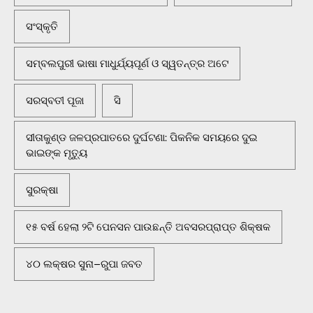
ସଂସ୍କୃତି
ସମ୍ବଲପୁରୀ ଭାଷା ମାଧୁର୍ଯ୍ୟପୂର୍ଣ ଓ ସ୍ୱତନ୍ତ୍ର ଅଟେ
ସରସ୍ବତୀ ପୂଜା
ସି
ସୀତାକୁଣ୍ଡ ଜଳପ୍ରପାତରେ ଦୁର୍ଘଟଣା: ପିକନିକ ସମୟରେ ଦୁଇ
ଭାଇଙ୍କ ମୃତ୍ୟୁ
ସୁରକ୍ଷା
୧୫ ବର୍ଷ ହେଲା ୨ଟି ପେନସନ ପାଉଛନ୍ତି ଅବସରପ୍ରାପ୍ତ ଶିକ୍ଷକ
୪୦ ଲକ୍ଷର ସୁନା–ରୁପା ଜବତ