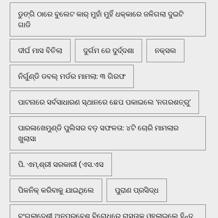
ଡୁଙ୍ଗି ଠାରେ ବୁଲେଟ କାର୍ ମୁହାଁ ମୁହିଁ ଧକ୍କାରେ ଜଳିଗଲା ଦୁଇଟି
ଗାଡି
ଦୀର୍ଘ ମାସ ବିତିଲା
ଦୁର୍ଗମ ରେ ଦୁର୍ଦ୍ଦଶା
ନକ୍ସଲ
ନିର୍ଗୁଣ୍ଡି ଡବଲ୍ ମର୍ଡର ମାମଲା: ୩ ଗିରଫ
ପାଟନାରେ ସର୍ବସାଧାରଣ ସ୍ଥାନରେ ଛେପ ପକାଇଲେ ‘ନଗରଶତ୍ରୁ’
ପାରଳାଖେମୁଣ୍ଡି ପୁଲିସର ବଡ଼ ସଫଳତା: ୪ଟି ଚୋରି ମାମଲାର
ଖୁଲାସା
ପି. ଏମ୍.ଶ୍ରୀ ସରକାରୀ (ଏସ.ଏସ
ପିକନିକ୍‌ କରିବାକୁ ଯାଇଥିଲେ
ପୁରାଣ ପ୍ରସିଦ୍ଧ
ବଂଗଲାଦେଶୀ ଅନୁପ୍ରବେଶ ବିରୋଧରେ ରାସ୍ତାକୁ ଓହ୍ଲାଇଲେ ହିନ୍ଦୁ