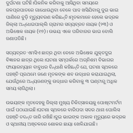
ଦୁର୍ଘଟଣା ଘଟିଛି।ପିକନିକ କରିବାକୁ ଆସିଥିବା ସମୟରେ
ଜଳପ୍ରପାତରେ ଗାଧୋଉଥିବା ବେଳେ ପାଦ ଖସିଯିବାରୁ ଦୁଇ ଭାଇ
ପାଣିରେ ବୁଡ଼ି ମୃତ୍ୟୁବରଣ କରିଛନ୍ତି।ମୃତକମାନେ ହେଲେ ଭଦ୍ରକ
ଜିଲ୍ଲା ଅନ୍ଧେଇପାଲ୍ଲି ଗ୍ରାମର ସତ୍ୟବ୍ରତ ନାୟକ (୨୩) ଓ
ଅଭିଷେକ ନାୟକ (୧୭)। ଉଭୟ ଏକେ ପରିବାରର ଭାଇ ବୋଲି
ଜଣାପଡିଛି।
ସତ୍ୟବ୍ରତ ଏମସିଏ ଛାତ୍ର ଥିବା ବେଳେ ଅଭିଷେକ ଯୁକ୍ତଦୁଇ
ବିଜ୍ଞାନର ଛାତ୍ର ଥିଲେ।ଘଟଣା ସମ୍ପର୍କରେ ଅଗ୍ନିଶମ ବିଭାଗର
ଫାୟାରମ୍ୟାନ ବାବୁଧର ବିନ୍ଧାଣି କହିଛନ୍ତି ଯେ, ଘଟଣା ସ୍ଥଳରେ
ପହଞ୍ଚି ପ୍ରଥମେ ଜଣେ ମୃତକଙ୍କ ଶବ ଉଦ୍ଧାର କରାଯାଇଥିଲା,
ଯେଉଁଥିରେ ଅନ୍ୟଜଣଙ୍କୁ ଉଦ୍ଧାର କରିବାକୁ ୩ ଘଣ୍ଟାରୁ ଅଧିକ
ସମୟ ଲାଗିଥିଲା।
ଉଭୟଙ୍କ ମୃତଦେହକୁ ଜିଲ୍ଲା ମୁଖ୍ୟ ଚିକିତ୍ସାଳୟକୁ ପୋଷ୍ଟମର୍ଟମ
ପାଇଁ ପଠାଯାଇଛି।ଘଟଣା ସ୍ଥଳରେ ବାରିପଦା ସଦର ଥାନା ପୋଲିସ
ପହଞ୍ଚି ତଦନ୍ତ ଜାରି ରଖିଛି।ଦୁଇ ଭାଇଙ୍କ ଅକାଳ ମୃତ୍ୟୁରେ ଭଦ୍ରକ
ଓ ସ୍ଥାନୀୟ ଅଞ୍ଚଳରେ ଶୋକର ଛାୟା ଖେଳିଯାଇଛି।