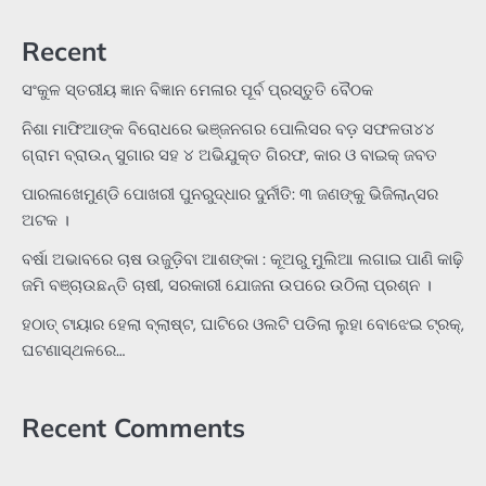
Recent
ସଂକୁଳ ସ୍ତରୀୟ ଜ୍ଞାନ ବିଜ୍ଞାନ ମେଳାର ପୂର୍ବ ପ୍ରସ୍ତୁତି ବୈଠକ
ନିଶା ମାଫିଆଙ୍କ ବିରୋଧରେ ଭଞ୍ଜନଗର ପୋଲିସର ବଡ଼ ସଫଳତା୪୪
ଗ୍ରାମ ବ୍ରାଉନ୍ ସୁଗାର ସହ ୪ ଅଭିଯୁକ୍ତ ଗିରଫ, କାର ଓ ବାଇକ୍ ଜବତ
ପାରଳାଖେମୁଣ୍ଡି ପୋଖରୀ ପୁନରୁଦ୍ଧାର ଦୁର୍ନୀତି: ୩ ଜଣଙ୍କୁ ଭିଜିଲାନ୍ସର
ଅଟକ ।
ବର୍ଷା ଅଭାବରେ ଚାଷ ଉଜୁଡ଼ିବା ଆଶଙ୍କା : କୂଅରୁ ମୁଲିଆ ଲଗାଇ ପାଣି କାଢ଼ି
ଜମି ବଞ୍ଚାଉଛନ୍ତି ଚାଷୀ, ସରକାରୀ ଯୋଜନା ଉପରେ ଉଠିଲା ପ୍ରଶ୍ନ ।
ହଠାତ୍‌ ଟାୟାର ହେଲା ବ୍ଲାଷ୍ଟ, ଘାଟିରେ ଓଲଟି ପଡିଲା ଲୁହା ବୋଝେଇ ଟ୍ରକ୍‌,
ଘଟଣାସ୍ଥଳରେ…
Recent Comments