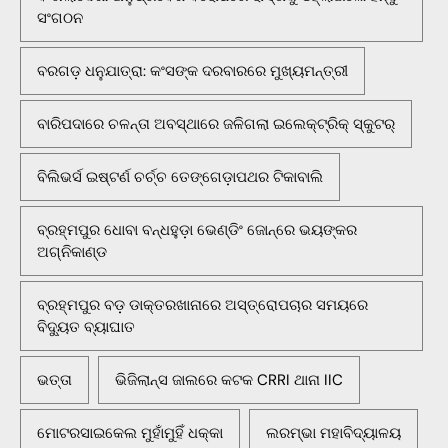
ସଂଗଠନ
ବରଗଡ଼ ଧନୁଯାତ୍ରା: କଂସଙ୍କ ଦରବାରରେ ମୁଖ୍ୟମନ୍ତ୍ରୀ
ବାରିପଦାରେ ଚଳନ୍ତା ଅବସ୍ଥାରେ ଜଳିଗଲା ଇଲେକ୍ଟ୍ରିକ୍ ସ୍କୁଟର୍
ବିଲିଭର୍ସ ଇଷ୍ଟର୍ଣ ଚର୍ଚ୍ଚ ତେଙ୍ଗେଡ଼ାପଥର ଟିକାବାଲି
ବ୍ରହ୍ମପୁର ଧୋବା ବନ୍ଧହୁଡ଼ା ଭେଣ୍ଡିଂ ଜୋନ୍‌ରେ ଭୟଙ୍କର
ଅଗ୍ନିକାଣ୍ଡ
ବ୍ରହ୍ମପୁର ବଡ଼ ଡାକ୍ତରଖାନାରେ ଅସ୍ତ୍ରୋପଚାର ସମୟରେ
ବିଦ୍ୟୁତ ବ୍ୟାଘାତ
ଭତ୍ତା
ଭିଜିଲାନ୍ସ ଜାଲରେ କଟକ CRRI ଥାନା IIC
ମୋଟରସାଇକେଲ ମୁହାଁମୁହିଁ ଧକ୍କା
ଲରମ୍ଭା ମହାବିଦ୍ୟାଳୟ