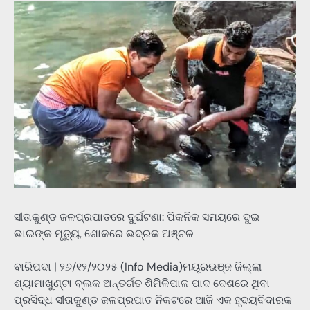
ସୀତାକୁଣ୍ଡ ଜଳପ୍ରପାତରେ ଦୁର୍ଘଟଣା: ପିକନିକ ସମୟରେ ଦୁଇ
ଭାଇଙ୍କ ମୃତ୍ୟୁ, ଶୋକରେ ଭଦ୍ରକ ଅଞ୍ଚଳ
ବାରିପଦା | ୨୬/୧୨/୨୦୨୫ (Info Media)ମୟୂରଭଞ୍ଜ ଜିଲ୍ଲା
ଶ୍ୟାମାଖୁଣ୍ଟା ବ୍ଲକ ଅନ୍ତର୍ଗତ ଶିମିଳିପାଳ ପାଦ ଦେଶରେ ଥିବା
ପ୍ରସିଦ୍ଧ ସୀତାକୁଣ୍ଡ ଜଳପ୍ରପାତ ନିକଟରେ ଆଜି ଏକ ହୃଦୟବିଦାରକ