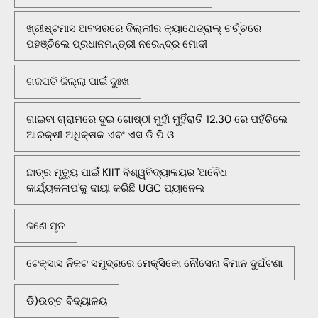
ଖ୍ରୀଷ୍ଟମାସ ଅବସରରେ ଦିଲ୍ଲୀର କ୍ୟାଥେଡ୍ରାଲ୍ ଚର୍ଚ୍ଚରେ
ପହଞ୍ଚିଲେ ପ୍ରଧାନମନ୍ତ୍ରୀ ନରେନ୍ଦ୍ର ମୋଦୀ
ଗଜପତି ଜିଲ୍ଲା ପାଇଁ ଦୁଃଖ
ଗାଇବା ଗ୍ରାମରେ ଦୁଇ ଗୋଷ୍ଠୀ ମୁହାଁ ମୁହିଁରାତି 12.30 ରେ ପହଁଚିଲେ
ଆରକ୍ଷୀ ଅଧିକ୍ଷକ ଏବଂ ଏସ ଡି ପି ଓ
ଛାତ୍ର ମୃତ୍ୟୁ ପାଇଁ KIIT ବିଶ୍ୱବିଦ୍ୟାଳୟର 'ଅବୈଧ
କାର୍ଯ୍ୟକଳାପ'କୁ ଦାୟୀ କରିଛି UGC ପ୍ୟାନେଲ
ଜଣେ ମୃତ
ଟେକ୍ସାସ ନିକଟ ସମୁଦ୍ରରେ ମେକ୍ସିକୋ ନୌସେନା ବିମାନ ଦୁର୍ଘଟଣା
ଡି)ଉଚ୍ଚ ବିଦ୍ୟାଳୟ