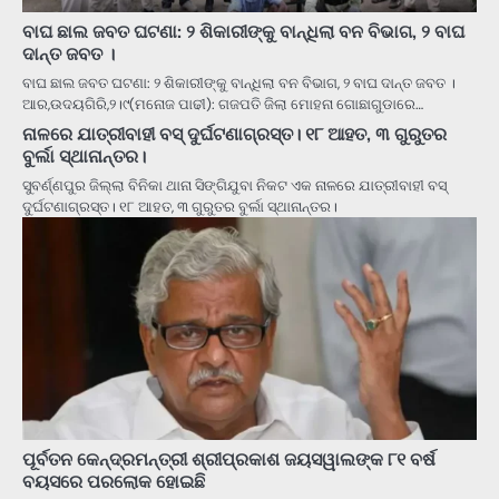
ବାଘ ଛାଲ ଜବତ ଘଟଣା: ୨ ଶିକାରୀଙ୍କୁ ବାନ୍ଧିଲା ବନ ବିଭାଗ, ୨ ବାଘ
ଦାନ୍ତ ଜବତ ।
ବାଘ ଛାଲ ଜବତ ଘଟଣା: ୨ ଶିକାରୀଙ୍କୁ ବାନ୍ଧିଲା ବନ ବିଭାଗ, ୨ ବାଘ ଦାନ୍ତ ଜବତ ।
ଆର,ଉଦୟଗିରି,୨।୯(ମନୋଜ ପାଢୀ): ଗଜପତି ଜିଲା ମୋହନା ଗୋଛାଗୁଡାରେ…
ନାଳରେ ଯାତ୍ରୀବାହୀ ବସ୍‌ ଦୁର୍ଘଟଣାଗ୍ରସ୍ତ। ୧୮ ଆହତ, ୩ ଗୁରୁତର
ବୁର୍ଲା ସ୍ଥାନାନ୍ତର।
ସୁବର୍ଣ୍ଣପୁର ଜିଲ୍ଲା ବିନିକା ଥାନା ସିଙ୍ଗିଯୁବା ନିକଟ‌ ଏକ ନାଳରେ ଯାତ୍ରୀବାହୀ ବସ୍‌
ଦୁର୍ଘଟଣାଗ୍ରସ୍ତ। ୧୮ ଆହତ, ୩ ଗୁରୁତର ବୁର୍ଲା ସ୍ଥାନାନ୍ତର।
ପୂର୍ବତନ କେନ୍ଦ୍ରମନ୍ତ୍ରୀ ଶ୍ରୀପ୍ରକାଶ ଜୟସୱାଲଙ୍କ ୮୧ ବର୍ଷ
ବୟସରେ ପରଲୋକ ହୋଇଛି