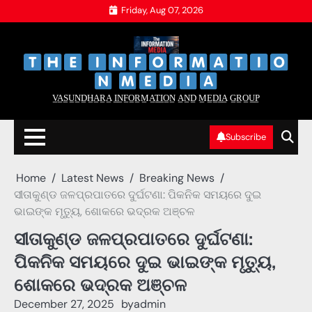
Skip
Friday, Aug 07, 2026
to
content
‌
‌
V̲A̲S̲U̲N̲D̲H̲A̲R̲A̲ I̲N̲F̲O̲R̲M̲A̲T̲I̲O̲N̲ A̲N̲D̲ M̲E̲D̲I̲A̲ G̲R̲O̲U̲P̲
Subscribe
Home
Latest News
Breaking News
ସୀତାକୁଣ୍ଡ ଜଳପ୍ରପାତରେ ଦୁର୍ଘଟଣା: ପିକନିକ ସମୟରେ ଦୁଇ
ଭାଇଙ୍କ ମୃତ୍ୟୁ, ଶୋକରେ ଭଦ୍ରକ ଅଞ୍ଚଳ
ସୀତାକୁଣ୍ଡ ଜଳପ୍ରପାତରେ ଦୁର୍ଘଟଣା:
ପିକନିକ ସମୟରେ ଦୁଇ ଭାଇଙ୍କ ମୃତ୍ୟୁ,
ଶୋକରେ ଭଦ୍ରକ ଅଞ୍ଚଳ
December 27, 2025
by
admin