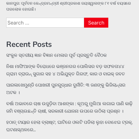
କାନପୁର: ପୂର୍ବତନ କେନ୍ଦ୍ରମନ୍ତ୍ରୀ ଶ୍ରୀପ୍ରକାଶ ଜୟସୱାଲଙ୍କ ୮୧ ବର୍ଷ ବୟସରେ
ପରଲୋକ ହୋଇଛି।
Search
for:
Recent Posts
ସଂକୁଳ ସ୍ତରୀୟ ଜ୍ଞାନ ବିଜ୍ଞାନ ମେଳାର ପୂର୍ବ ପ୍ରସ୍ତୁତି ବୈଠକ
ନିଶା ମାଫିଆଙ୍କ ବିରୋଧରେ ଭଞ୍ଜନଗର ପୋଲିସର ବଡ଼ ସଫଳତା୪୪
ଗ୍ରାମ ବ୍ରାଉନ୍ ସୁଗାର ସହ ୪ ଅଭିଯୁକ୍ତ ଗିରଫ, କାର ଓ ବାଇକ୍ ଜବତ
ପାରଳାଖେମୁଣ୍ଡି ପୋଖରୀ ପୁନରୁଦ୍ଧାର ଦୁର୍ନୀତି: ୩ ଜଣଙ୍କୁ ଭିଜିଲାନ୍ସର
ଅଟକ ।
ବର୍ଷା ଅଭାବରେ ଚାଷ ଉଜୁଡ଼ିବା ଆଶଙ୍କା : କୂଅରୁ ମୁଲିଆ ଲଗାଇ ପାଣି କାଢ଼ି
ଜମି ବଞ୍ଚାଉଛନ୍ତି ଚାଷୀ, ସରକାରୀ ଯୋଜନା ଉପରେ ଉଠିଲା ପ୍ରଶ୍ନ ।
ହଠାତ୍‌ ଟାୟାର ହେଲା ବ୍ଲାଷ୍ଟ, ଘାଟିରେ ଓଲଟି ପଡିଲା ଲୁହା ବୋଝେଇ ଟ୍ରକ୍‌,
ଘଟଣାସ୍ଥଳରେ…